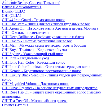
Authentic Beauty Concept (Германия)
Batiste (Великобритания)
Biosilk (США)
CHI (США)
CHI 44 Iron Guard - Термозащита волос
CHI Aloe Vera - Линия для всех типов кудрявых волос
CHI Argan Oil - На основе масла Арганы и дерева Моринга
CHI - Оксиды и осветлители
CHI Deep Brilliance - Глубокое увлажнение и блеск
CHI Enviro - Система разглаживания волос
CHI Man - Мужская серия для волос, усов и бороды
CHI Royal Treatment - Королевский уход
CHI Styling - Ухаживающий стайлинг
CHI Infra - Ежедневный уход
CHI Ionic Hair Color - Краска для волос
CHI Ionic Color Illuminate - Оттеночная серия для волос
CHI Keratin - Кератиновое восстановление волос
CHI Luxury Black Seed Oil - Линия уходов для поврежденных
волос
CHI Magnified Volume - Для тонких волос
CHI Olive Organics - На основе натуральных ингредиентов
CHI Rose Hip Oil - Защита цвета окрашенных волос с маслом
шиповника
CHI Tea Tree Oil - Масло чайного дерева
Davines (Италия)