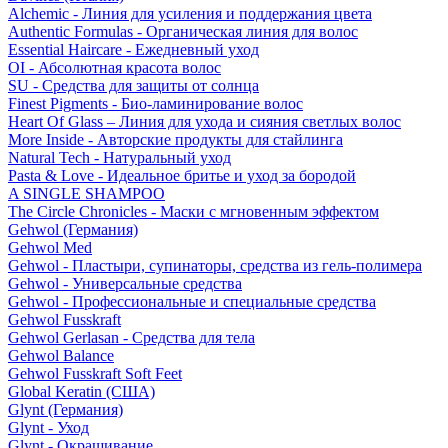
Alchemic - Линия для усиления и поддержания цвета
Authentic Formulas - Органическая линия для волос
Essential Haircare - Eжедневный уход
OI - Абсолютная красота волос
SU - Средства для защиты от солнца
Finest Pigments - Био-ламинирование волос
Heart Of Glass – Линия для ухода и сияния светлых волос
More Inside - Авторские продукты для стайлинга
Natural Tech - Натуральный уход
Pasta & Love - Идеальное бритье и уход за бородой
A SINGLE SHAMPOO
The Circle Chronicles - Маски с мгновенным эффектом
Gehwol (Германия)
Gehwol Med
Gehwol - Пластыри, супинаторы, средства из гель-полимера
Gehwol - Универсальные средства
Gehwol - Профессиональные и специальные средства
Gehwol Fusskraft
Gehwol Gerlasan - Средства для тела
Gehwol Balance
Gehwol Fusskraft Soft Feet
Global Keratin (США)
Glynt (Германия)
Glynt - Уход
Glynt - Окрашивание