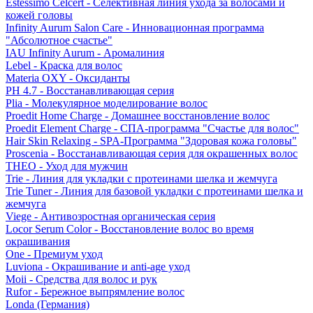
Estessimo Celcert - Селективная линия ухода за волосами и
кожей головы
Infinity Aurum Salon Care - Инновационная программа
"Абсолютное счастье"
IAU Infinity Aurum - Аромалиния
Lebel - Краска для волос
Materia OXY - Оксиданты
PH 4.7 - Восстанавливающая серия
Plia - Молекулярное моделирование волос
Proedit Home Charge - Домашнее восстановление волос
Proedit Element Charge - СПА-программа "Счастье для волос"
Hair Skin Relaxing - SPA-Программа "Здоровая кожа головы"
Proscenia - Восстанавливающая серия для окрашенных волос
THEO - Уход для мужчин
Trie - Линия для укладки с протеинами шелка и жемчуга
Trie Tuner - Линия для базовой укладки с протеинами шелка и
жемчуга
Viege - Антивозростная органическая серия
Locor Serum Color - Восстановление волос во время
окрашивания
One - Премиум уход
Luviona - Окрашивание и anti-age уход
Moii - Средства для волос и рук
Rufor - Бережное выпрямление волос
Londa (Германия)