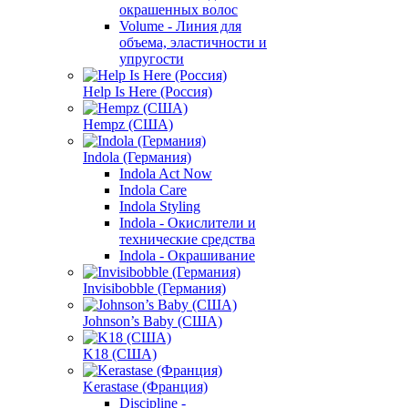
окрашенных волос
Volume - Линия для
объема, эластичности и
упругости
Help Is Here (Россия)
Hempz (США)
Indola (Германия)
Indola Act Now
Indola Care
Indola Styling
Indola - Окислители и
технические средства
Indola - Окрашивание
Invisibobble (Германия)
Johnson’s Baby (США)
K18 (США)
Kerastase (Франция)
Discipline -