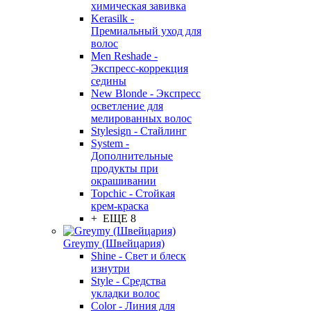
химическая завивка
Kerasilk -
Премиальный уход для
волос
Men Reshade -
Экспресс-коррекция
седины
New Blonde - Экспресс
осветление для
мелированных волос
Stylesign - Стайлинг
System -
Дополнительные
продукты при
окрашивании
Topchic - Стойкая
крем-краска
+ ЕЩЕ 8
Greymy (Швейцария)
Shine - Свет и блеск
изнутри
Style - Средства
укладки волос
Color - Линия для