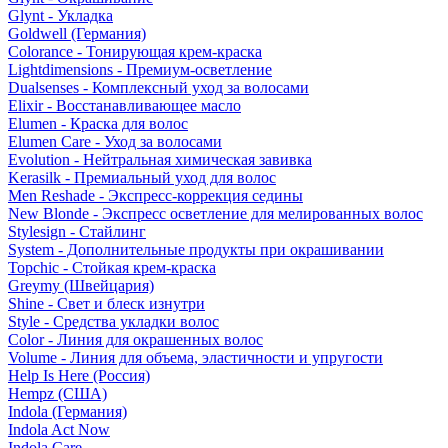
Glynt - Укладка
Goldwell (Германия)
Colorance - Тонирующая крем-краска
Lightdimensions - Премиум-осветление
Dualsenses - Комплексный уход за волосами
Elixir - Восстанавливающее масло
Elumen - Краска для волос
Elumen Care - Уход за волосами
Evolution - Нейтральная химическая завивка
Kerasilk - Премиальный уход для волос
Men Reshade - Экспресс-коррекция седины
New Blonde - Экспресс осветление для мелированных волос
Stylesign - Стайлинг
System - Дополнительные продукты при окрашивании
Topchic - Стойкая крем-краска
Greymy (Швейцария)
Shine - Свет и блеск изнутри
Style - Средства укладки волос
Color - Линия для окрашенных волос
Volume - Линия для объема, эластичности и упругости
Help Is Here (Россия)
Hempz (США)
Indola (Германия)
Indola Act Now
Indola Care