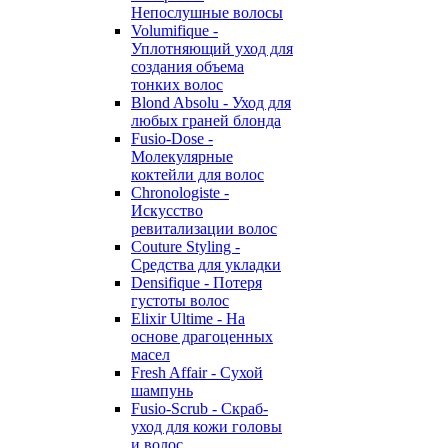
Непослушные волосы
Volumifique -
Уплотняющий уход для
создания объема
тонких волос
Blond Absolu - Уход для
любых граней блонда
Fusio-Dose -
Молекулярные
коктейли для волос
Chronologiste -
Искусство
ревитализации волос
Couture Styling -
Средства для укладки
Densifique - Потеря
густоты волос
Elixir Ultime - На
основе драгоценных
масел
Fresh Affair - Сухой
шампунь
Fusio-Scrub - Скраб-
уход для кожи головы
и волос