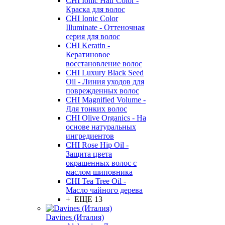
CHI Ionic Hair Color -
Краска для волос
CHI Ionic Color
Illuminate - Оттеночная
серия для волос
CHI Keratin -
Кератиновое
восстановление волос
CHI Luxury Black Seed
Oil - Линия уходов для
поврежденных волос
CHI Magnified Volume -
Для тонких волос
CHI Olive Organics - На
основе натуральных
ингредиентов
CHI Rose Hip Oil -
Защита цвета
окрашенных волос с
маслом шиповника
CHI Tea Tree Oil -
Масло чайного дерева
+ ЕЩЕ 13
Davines (Италия)