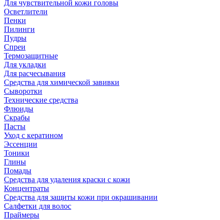
Для чувствительной кожи головы
Осветлители
Пенки
Пилинги
Пудры
Спреи
Термозащитные
Для укладки
Для расчесывания
Средства для химической завивки
Сыворотки
Технические средства
Флюиды
Скрабы
Пасты
Уход с кератином
Эссенции
Тоники
Глины
Помады
Средства для удаления краски с кожи
Концентраты
Средства для защиты кожи при окрашивании
Салфетки для волос
Праймеры