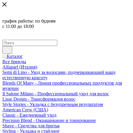
график работы:
по будням
с 11:00 до 18:00
Каталог
Все бренды
Alfaparf (Италия)
Semi di Lino - Уход за волосами, подчеркивающий вашу
естественную красоту
Blends Of Many - Линия профессиональных продуктов для
мужчин
Il Salone Milano - Профессиональный уход для волос
Lisse Design - Трансформация волос
Style Stories - Укладка с безупречным результатом
American Crew (США)
Classic - Ежедневный уход
Precision Blend - Окрашивание и тонирование
Shave - Средства для бритья
Styling - Укладка и стайлинг