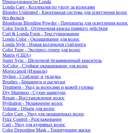
Принадлежности Londa
Londa Care - Коллекция по уходу за волосами
Blondes Unlimited - Креативная система для осветления волос
без фольги
Blondoran Blonding Powder - Препараты для осветления волос
Color Switch - Оттеночная краска прямого действия
Curl & Londa Form - Текстурирование
Londa Color - Окрашивание для волос
Londa Style - Новая коллекция стайлинга
Color Tune - Экспресс-тонер для волос
Matrix (США)
Super Sync - Щелочной безаммиачный краситель
SoColor - Стойкое окрашивание для волос
Moroccanoil (Израиль)
Styling - Стайлинг и укладка
Brushes - Брашинги и расчески
Treatment - Уход за волосами и кожей головы
Dry Shampoo - Сухие шампуни
Repair - Восстановление волос
Hydration - Увлажнение волос
Volume - Объем для волос
Color Care - Уход для окрашенных волос
Frizz Control - Разглаживание
Curl - Уход для кудрявых волос
Color Depositing Mask - Тонирующие маски