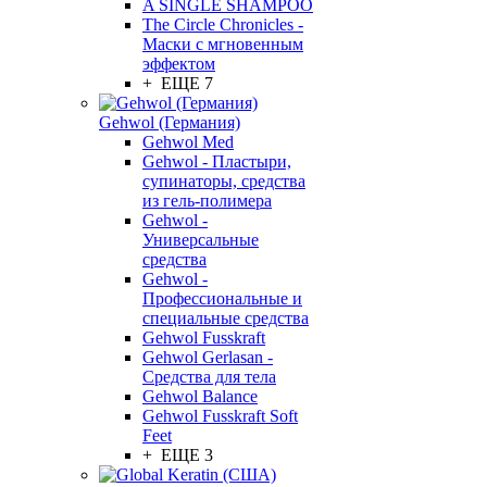
A SINGLE SHAMPOO
The Circle Chronicles -
Маски с мгновенным
эффектом
+ ЕЩЕ 7
Gehwol (Германия)
Gehwol Med
Gehwol - Пластыри,
супинаторы, средства
из гель-полимера
Gehwol -
Универсальные
средства
Gehwol -
Профессиональные и
специальные средства
Gehwol Fusskraft
Gehwol Gerlasan -
Средства для тела
Gehwol Balance
Gehwol Fusskraft Soft
Feet
+ ЕЩЕ 3