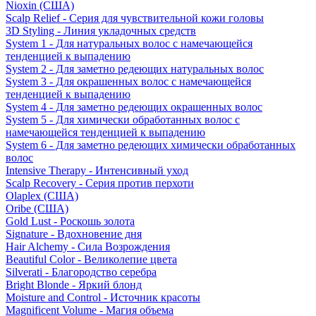
Nioxin (США)
Scalp Relief - Серия для чувствительной кожи головы
3D Styling - Линия укладочных средств
System 1 - Для натуральных волос с намечающейся
тенденцией к выпадению
System 2 - Для заметно редеющих натуральных волос
System 3 - Для окрашенных волос с намечающейся
тенденцией к выпадению
System 4 - Для заметно редеющих окрашенных волос
System 5 - Для химически обработанных волос с
намечающейся тенденцией к выпадению
System 6 - Для заметно редеющих химически обработанных
волос
Intensive Therapy - Интенсивный уход
Scalp Recovery - Серия против перхоти
Olaplex (США)
Oribe (США)
Gold Lust - Роскошь золота
Signature - Вдохновение дня
Hair Alchemy - Сила Возрождения
Beautiful Color - Великолепие цвета
Silverati - Благородство серебра
Bright Blonde - Яркий блонд
Moisture and Control - Источник красоты
Magnificent Volume - Магия объема