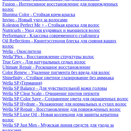
Fusion - Интенсивное восстановление для поврежденных
волос
Illumina Color - Стойкая крем-краска
Invigo - Новый уход за волосами
Koleston Perfect Me + - Стойкая краска для волос
Nutricurls - Уход для кудрявых и вьющихся волос
Performance - Классика современного стайлинга
Oil Reflections - Квинтэссенция блеска для сияния ваших
волос
Wella - Окислители
Wella°Plex - Восстановление структуры волос
True Grey - Для натуральных седых волос
Ultimate Repair - Роскошное восстановление
Color Renew - Удаление пигмента без вреда для волос
Shinefinity - Стойкое цветное глазирование без аммиака
Wella SP (Германия)
Wella SP Balance - Для чувствительной кожи головы
Wella SP Clear Scalp - Очищение против перхоти
Wella SP Color Save - Сохранение цвета для окрашенных волос
Wella SP Hydrate - Увлажнение для нормальных и сухих волос
Wella SP Repair - Восстановление для поврежденных волос
Wella SP Luxe Oil - Новая коллекция для защиты кератина
волос
Wella SP Just Men - Мужская линия средств для ухода за
волосами