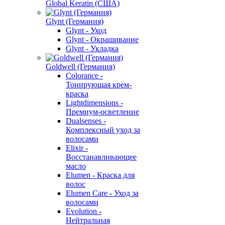
Global Keratin (США)
Glynt (Германия)
Glynt - Уход
Glynt - Окрашивание
Glynt - Укладка
Goldwell (Германия)
Colorance -
Тонирующая крем-
краска
Lightdimensions -
Премиум-осветление
Dualsenses -
Комплексный уход за
волосами
Elixir -
Восстанавливающее
масло
Elumen - Краска для
волос
Elumen Care - Уход за
волосами
Evolution -
Нейтральная