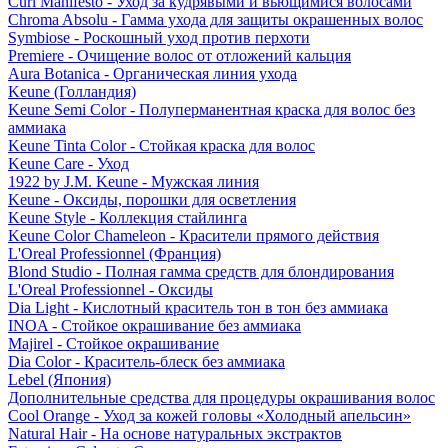
Curl Manifesto - Уход за кудрявыми и вьющимися волосами
Chroma Absolu - Гамма ухода для защиты окрашенных волос
Symbiose - Роскошный уход против перхоти
Premiere - Очищение волос от отложений кальция
Aura Botanica - Органическая линия ухода
Keune (Голландия)
Keune Semi Color - Полуперманентная краска для волос без
аммиака
Keune Tinta Color - Стойкая краска для волос
Keune Care - Уход
1922 by J.M. Keune - Мужская линия
Keune - Оксиды, порошки для осветления
Keune Style - Коллекция стайлинга
Keune Color Chameleon - Красители прямого действия
L'Oreal Professionnel (Франция)
Blond Studio - Полная гамма средств для блондирования
L'Oreal Professionnel - Оксиды
Dia Light - Кислотный краситель тон в тон без аммиака
INOA - Стойкое окрашивание без аммиака
Majirel - Стойкое окрашивание
Dia Color - Краситель-блеск без аммиака
Lebel (Япония)
Дополнительные средства для процедуры окрашивания волос
Cool Orange - Уход за кожей головы «Холодный апельсин»
Natural Hair - На основе натуральных экстрактов