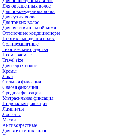
Для непослушных волос
Для окрашенных волос
Для поврежденных волос
Для сухих волос
Для тонких волос
Для чувствительной кожи
Оттеночные кондиционеры
Против выпадения волос
Солнцезащитные
Технические средства
Несмываемые
Travel-size
Для седых волос
Кремы
Лаки
Сильная фиксация
Слабая фиксация
Средняя фиксация
Ультрасильная фиксация
Подвижная фиксация
Ламинаты
Лосьоны
Маски
Антивозрастные
Для всех типов волос