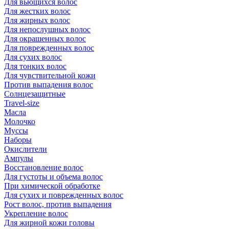
Для вьющихся волос
Для жестких волос
Для жирных волос
Для непослушных волос
Для окрашенных волос
Для поврежденных волос
Для сухих волос
Для тонких волос
Для чувствительной кожи
Против выпадения волос
Солнцезащитные
Travel-size
Масла
Молочко
Муссы
Наборы
Окислители
Ампулы
Восстановление волос
Для густоты и объема волос
При химической обработке
Для сухих и поврежденных волос
Рост волос, против выпадения
Укрепление волос
Для жирной кожи головы