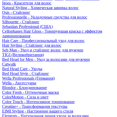
Igora - Красители для волос
Natural Styling - Химическая завивка волос
Osis - Стайлинг
Professionnelle - Укладочные средства для волос
Silhouette - Стайлинг
Sebastian Professional (США)
Cellophanes Hair Gloss - Тонирующая краска с эффектом
ламинирования
Hair Care - Профессиональный уход для волос
Hair Styling - Стайлинг для волос
Seb Man - Уход и стайлинг волос для мужчин
TIGI (Великобритания)
Bed Head for Men - Уход за волосами для мужчин
Catwalk
Bed Head Care - Уходы
Bed Head Style - Стайлинг
Wella Professionals (Германия)
Wella - Аксессуары
Blondor - Блондирование
Color Fresh - Оттеночные маски
ColorMotion - Сила и цвет
Color Touch - Интенсивное тонирование
Creatine+ - Трансформация текстуры
EIMI Styling - Настроение вашего стиля
Elements - Натуральная линия ухода за волосами