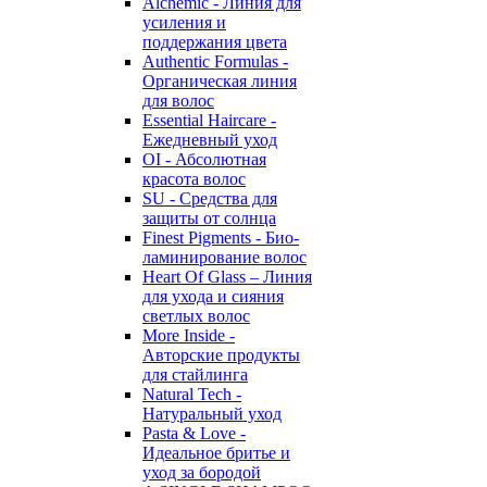
Alchemic - Линия для
усиления и
поддержания цвета
Authentic Formulas -
Органическая линия
для волос
Essential Haircare -
Eжедневный уход
OI - Абсолютная
красота волос
SU - Средства для
защиты от солнца
Finest Pigments - Био-
ламинирование волос
Heart Of Glass – Линия
для ухода и сияния
светлых волос
More Inside -
Авторские продукты
для стайлинга
Natural Tech -
Натуральный уход
Pasta & Love -
Идеальное бритье и
уход за бородой