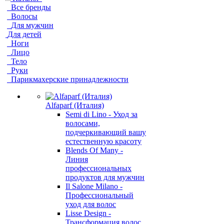
Все бренды
Волосы
Для мужчин
Для детей
Ноги
Лицо
Тело
Руки
Парикмахерские принадлежности
Alfaparf (Италия)
Semi di Lino - Уход за
волосами,
подчеркивающий вашу
естественную красоту
Blends Of Many -
Линия
профессиональных
продуктов для мужчин
Il Salone Milano -
Профессиональный
уход для волос
Lisse Design -
Трансформация волос