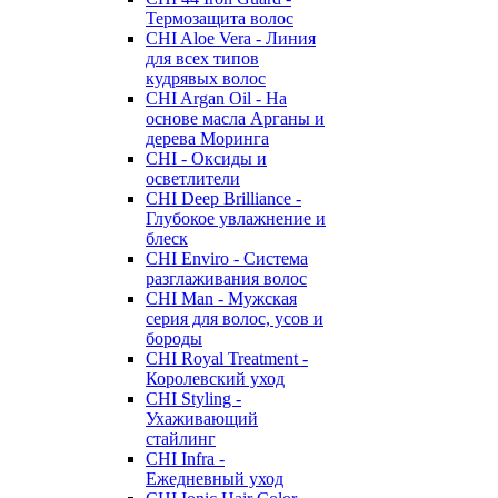
Термозащита волос
CHI Aloe Vera - Линия
для всех типов
кудрявых волос
CHI Argan Oil - На
основе масла Арганы и
дерева Моринга
CHI - Оксиды и
осветлители
CHI Deep Brilliance -
Глубокое увлажнение и
блеск
CHI Enviro - Система
разглаживания волос
CHI Man - Мужская
серия для волос, усов и
бороды
CHI Royal Treatment -
Королевский уход
CHI Styling -
Ухаживающий
стайлинг
CHI Infra -
Ежедневный уход