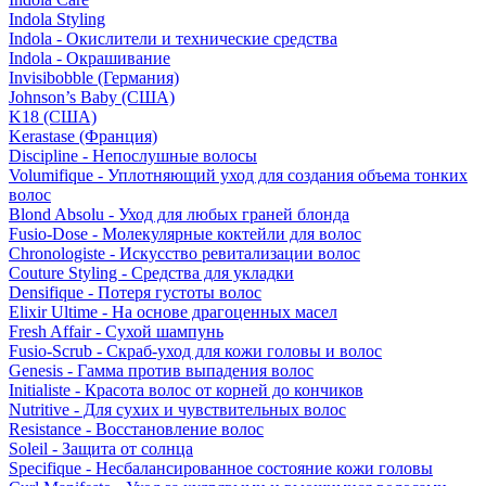
Indola Styling
Indola - Окислители и технические средства
Indola - Окрашивание
Invisibobble (Германия)
Johnson’s Baby (США)
K18 (США)
Kerastase (Франция)
Discipline - Непослушные волосы
Volumifique - Уплотняющий уход для создания объема тонких
волос
Blond Absolu - Уход для любых граней блонда
Fusio-Dose - Молекулярные коктейли для волос
Chronologiste - Искусство ревитализации волос
Couture Styling - Средства для укладки
Densifique - Потеря густоты волос
Elixir Ultime - На основе драгоценных масел
Fresh Affair - Сухой шампунь
Fusio-Scrub - Скраб-уход для кожи головы и волос
Genesis - Гамма против выпадения волос
Initialiste - Красота волос от корней до кончиков
Nutritive - Для сухих и чувствительных волос
Resistance - Восстановление волос
Soleil - Защита от солнца
Specifique - Несбалансированное состояние кожи головы