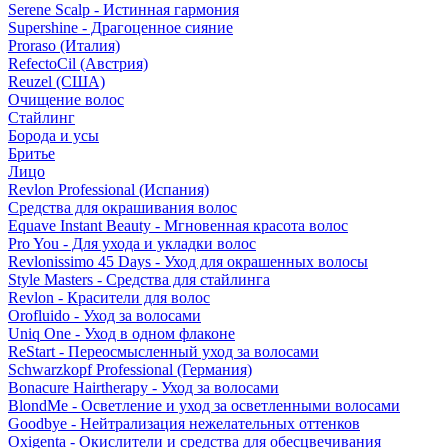
Serene Scalp - Истинная гармония
Supershine - Драгоценное сияние
Proraso (Италия)
RefectoCil (Австрия)
Reuzel (США)
Очищение волос
Стайлинг
Борода и усы
Бритье
Лицо
Revlon Professional (Испания)
Средства для окрашивания волос
Equave Instant Beauty - Мгновенная красота волос
Pro You - Для ухода и укладки волос
Revlonissimo 45 Days - Уход для окрашенных волосы
Style Masters - Средства для стайлинга
Revlon - Красители для волос
Orofluido - Уход за волосами
Uniq One - Уход в одном флаконе
ReStart - Переосмысленный уход за волосами
Schwarzkopf Professional (Германия)
Bonacure Hairtherapy - Уход за волосами
BlondMe - Осветление и уход за осветленными волосами
Goodbye - Нейтрализация нежелательных оттенков
Oxigenta - Окислители и средства для обесцвечивания