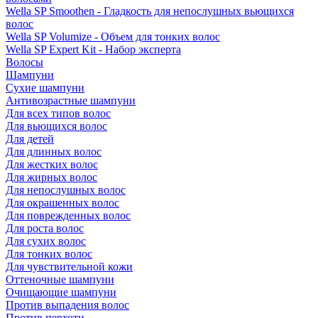
Wella SP Smoothen - Гладкость для непослушных вьющихся
волос
Wella SP Volumize - Объем для тонких волос
Wella SP Expert Kit - Набор эксперта
Волосы
Шампуни
Сухие шампуни
Антивозрастные шампуни
Для всех типов волос
Для вьющихся волос
Для детей
Для длинных волос
Для жестких волос
Для жирных волос
Для непослушных волос
Для окрашенных волос
Для поврежденных волос
Для роста волос
Для сухих волос
Для тонких волос
Для чувствительной кожи
Оттеночные шампуни
Очищающие шампуни
Против выпадения волос
Против перхоти