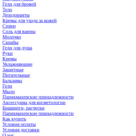
Гели для бровей
Тело
Дезодоранты
Кремы для ухода за кожей
Спреи
Соль для ванны
Молочко
Скрабы
Гели для душа
Руки
Кремы
Увлажняющие
Защитные
Питательные
Бальзамы
Гели
Мыло
Парикмахерские принадлежности
Аксессуары для косметологии
Брашинги, расчески
Парикмахерские принадлежности
Как купить
Условия оплаты
Условия доставки
О нас