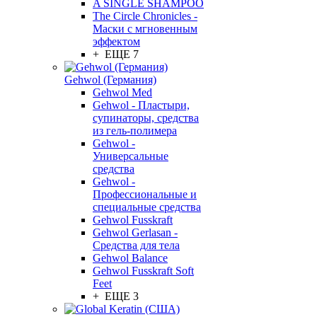
A SINGLE SHAMPOO
The Circle Chronicles -
Маски с мгновенным
эффектом
+ ЕЩЕ 7
Gehwol (Германия)
Gehwol Med
Gehwol - Пластыри,
супинаторы, средства
из гель-полимера
Gehwol -
Универсальные
средства
Gehwol -
Профессиональные и
специальные средства
Gehwol Fusskraft
Gehwol Gerlasan -
Средства для тела
Gehwol Balance
Gehwol Fusskraft Soft
Feet
+ ЕЩЕ 3