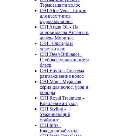
Термозащита волос
CHI Aloe Vera - Линия
для всех типов
кудрявых волос
CHI Argan Oil - На
основе масла Арганы и
дерева Моринга
CHI - Оксиды и
осветлители
CHI Deep Brilliance -
Глубокое увлажнение и
блеск
CHI Enviro - Система
разглаживания волос
CHI Man - Мужская
серия для волос, усов и
бороды
CHI Royal Treatment -
Королевский уход
CHI Styling -
Ухаживающий
стайлинг
CHI Infra -
Ежедневный уход