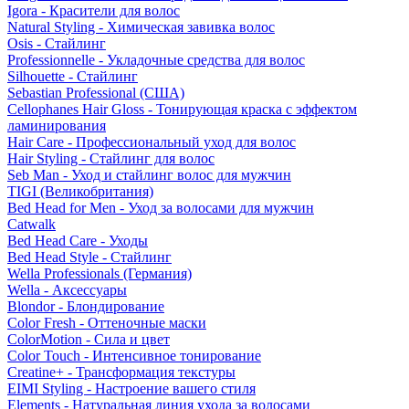
Igora - Красители для волос
Natural Styling - Химическая завивка волос
Osis - Стайлинг
Professionnelle - Укладочные средства для волос
Silhouette - Стайлинг
Sebastian Professional (США)
Cellophanes Hair Gloss - Тонирующая краска с эффектом
ламинирования
Hair Care - Профессиональный уход для волос
Hair Styling - Стайлинг для волос
Seb Man - Уход и стайлинг волос для мужчин
TIGI (Великобритания)
Bed Head for Men - Уход за волосами для мужчин
Catwalk
Bed Head Care - Уходы
Bed Head Style - Стайлинг
Wella Professionals (Германия)
Wella - Аксессуары
Blondor - Блондирование
Color Fresh - Оттеночные маски
ColorMotion - Сила и цвет
Color Touch - Интенсивное тонирование
Creatine+ - Трансформация текстуры
EIMI Styling - Настроение вашего стиля
Elements - Натуральная линия ухода за волосами