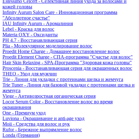
Estessimo Celcert - Селективная линия ухода за волосами и
кожей головы
Infinity Aurum Salon Care - Инновационная программа
"Абсолютное счастье"
IAU Infinity Aurum - Аромалиния
Lebel - Краска для волос
Materia OXY - Оксиданты
PH 4.7 - Восстанавливающая серия
Plia - Молекулярное моделирование волос
Proedit Home Charge - Домашнее восстановление волос
Proedit Element Charge - СПА-программа "Счастье для волос"
Hair Skin Relaxing - SPA-Программа "Здоровая кожа головы"
Proscenia - Восстанавливающая серия для окрашенных волос
THEO - Уход для мужчин
Trie - Линия для укладки с протеинами шелка и жемчуга
Trie Tuner - Линия для базовой укладки с протеинами шелка и
жемчуга
Viege - Антивозростная органическая серия
Locor Serum Color - Восстановление волос во время
окрашивания
One - Премиум уход
Luviona - Окрашивание и anti-age уход
Moii - Средства для волос и рук
Rufor - Бережное выпрямление волос
Londa (Германия)