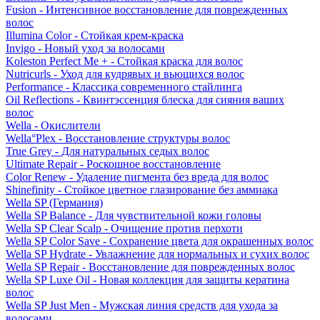
Fusion - Интенсивное восстановление для поврежденных
волос
Illumina Color - Стойкая крем-краска
Invigo - Новый уход за волосами
Koleston Perfect Me + - Стойкая краска для волос
Nutricurls - Уход для кудрявых и вьющихся волос
Performance - Классика современного стайлинга
Oil Reflections - Квинтэссенция блеска для сияния ваших
волос
Wella - Окислители
Wella°Plex - Восстановление структуры волос
True Grey - Для натуральных седых волос
Ultimate Repair - Роскошное восстановление
Color Renew - Удаление пигмента без вреда для волос
Shinefinity - Стойкое цветное глазирование без аммиака
Wella SP (Германия)
Wella SP Balance - Для чувствительной кожи головы
Wella SP Clear Scalp - Очищение против перхоти
Wella SP Color Save - Сохранение цвета для окрашенных волос
Wella SP Hydrate - Увлажнение для нормальных и сухих волос
Wella SP Repair - Восстановление для поврежденных волос
Wella SP Luxe Oil - Новая коллекция для защиты кератина
волос
Wella SP Just Men - Мужская линия средств для ухода за
волосами