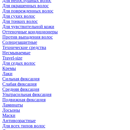
Для непослушных волос
Для окрашенных волос
Для поврежденных волос
Для сухих волос
Для тонких волос
Для чувствительной кожи
Оттеночные кондиционеры
Против выпадения волос
Солнцезащитные
Технические средства
Несмываемые
Travel-size
Для седых волос
Кремы
Лаки
Сильная фиксация
Слабая фиксация
Средняя фиксация
Ультрасильная фиксация
Подвижная фиксация
Ламинаты
Лосьоны
Маски
Антивозрастные
Для всех типов волос