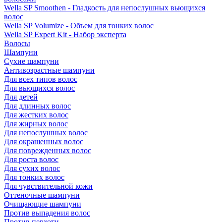
Wella SP Smoothen - Гладкость для непослушных вьющихся
волос
Wella SP Volumize - Объем для тонких волос
Wella SP Expert Kit - Набор эксперта
Волосы
Шампуни
Сухие шампуни
Антивозрастные шампуни
Для всех типов волос
Для вьющихся волос
Для детей
Для длинных волос
Для жестких волос
Для жирных волос
Для непослушных волос
Для окрашенных волос
Для поврежденных волос
Для роста волос
Для сухих волос
Для тонких волос
Для чувствительной кожи
Оттеночные шампуни
Очищающие шампуни
Против выпадения волос
Против перхоти