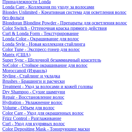
Принадлежности Londa
Londa Care - Коллекция по уходу за волосами
Blondes Unlimited - Креативная система для осветления волос
без фольги
Blondoran Blonding Powder - Препараты для осветления волос
Color Switch - Оттеночная краска прямого действия
Curl & Londa Form - Текстурирование
Londa Color - Окрашивание для волос
Londa Style - Новая коллекция стайлинга
Color Tune - Экспресс-тонер для волос
Matrix (США)
Super Sync - Щелочной безаммиачный краситель
SoColor - Стойкое окрашивание для волос
Moroccanoil (Израиль)
Styling - Стайлинг и укладка
Brushes - Брашинги и расчески
Treatment - Уход за волосами и кожей головы
Dry Shampoo - Сухие шампуни
Repair - Восстановление волос
Hydration - Увлажнение волос
Volume - Объем для волос
Color Care - Уход для окрашенных волос
Frizz Control - Разглаживание
Curl - Уход для кудрявых волос
Color Depositing Mask - Тонирующие маски