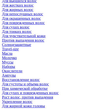
Для вьющихся волос
Для жестких волос
Для жирных волос
Для непослушных волос
Для окрашенных волос
Для поврежденных волос
Для сухих волос
Для тонких волос
Для чувствительной кожи
Против выпадения волос
Солнцезащитные
Travel-size
Масла
Молочко
Муссы
Наборы
Окислители
Ампулы
Восстановление волос
Для густоты и объема волос
При химической обработке
Для сухих и поврежденных волос
Рост волос, против выпадения
Укрепление волос
Для жирной кожи головы