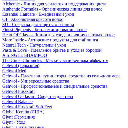
Alchemic - Линия для усиления и поддержания цвета
Authentic Formulas - Органическая линия для волос
Essential Haircare - Eжедневный уход
OI - Абсолютная красота волос
SU - Средства для защиты от солнца
Finest Pigments - Био-ламинирование волос
Heart Of Glass – Линия для ухода и сияния светлых волос
More Inside - Авторские продукты для стайлинга
Natural Tech - Натуральный уход
Pasta & Love - Идеальное бритье и уход за бородой
A SINGLE SHAMPOO
The Circle Chronicles - Маски с мгновенным эффектом
Gehwol (Германия)
Gehwol Med
Gehwol - Пластыри, супинаторы, средства из гель-полимера
Gehwol - Универсальные средства
Gehwol - Профессиональные и специальные средства
Gehwol Fusskraft
Gehwol Gerlasan - Средства для тела
Gehwol Balance
Gehwol Fusskraft Soft Feet
Global Keratin (США)
Glynt (Германия)
Glynt - Уход
Glynt - Окрашивание