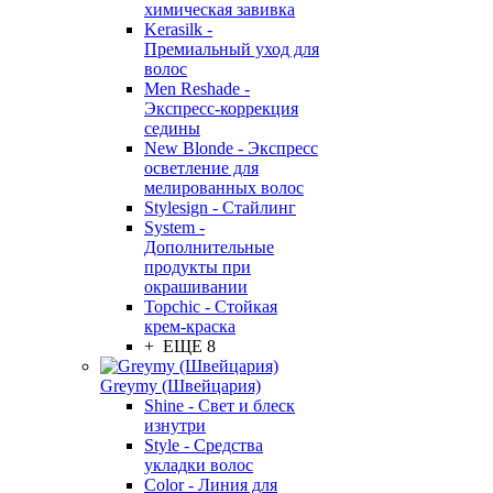
химическая завивка
Kerasilk -
Премиальный уход для
волос
Men Reshade -
Экспресс-коррекция
седины
New Blonde - Экспресс
осветление для
мелированных волос
Stylesign - Стайлинг
System -
Дополнительные
продукты при
окрашивании
Topchic - Стойкая
крем-краска
+ ЕЩЕ 8
Greymy (Швейцария)
Shine - Свет и блеск
изнутри
Style - Средства
укладки волос
Color - Линия для