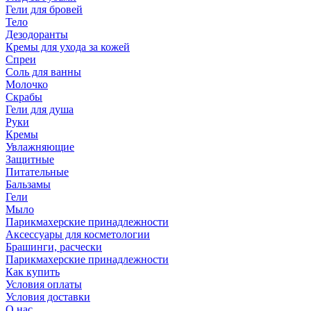
Гели для бровей
Тело
Дезодоранты
Кремы для ухода за кожей
Спреи
Соль для ванны
Молочко
Скрабы
Гели для душа
Руки
Кремы
Увлажняющие
Защитные
Питательные
Бальзамы
Гели
Мыло
Парикмахерские принадлежности
Аксессуары для косметологии
Брашинги, расчески
Парикмахерские принадлежности
Как купить
Условия оплаты
Условия доставки
О нас