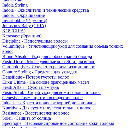
Indola Styling
Indola - Окислители и технические средства
Indola - Окрашивание
Invisibobble (Германия)
Johnson’s Baby (США)
K18 (США)
Kerastase (Франция)
Discipline - Непослушные волосы
Volumifique - Уплотняющий уход для создания объема тонких
волос
Blond Absolu - Уход для любых граней блонда
Fusio-Dose - Молекулярные коктейли для волос
Chronologiste - Искусство ревитализации волос
Couture Styling - Средства для укладки
Densifique - Потеря густоты волос
Elixir Ultime - На основе драгоценных масел
Fresh Affair - Сухой шампунь
Fusio-Scrub - Скраб-уход для кожи головы и волос
Genesis - Гамма против выпадения волос
Initialiste - Красота волос от корней до кончиков
Nutritive - Для сухих и чувствительных волос
Resistance - Восстановление волос
Soleil - Защита от солнца
Specifique - Несбалансированное состояние кожи головы