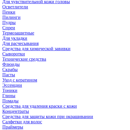
Для чувствительной кожи головы
Осветлители
Пенки
Пилинги
Пудры
Спреи
Термозащитные
Для укладки
Для расчесывания
Средства для химической завивки
Сыворотки
Технические средства
Флюиды
Скрабы
Пасты
Уход с кератином
Эссенции
Тоники
Глины
Помады
Средства для удаления краски с кожи
Концентраты
Средства для защиты кожи при окрашивании
Салфетки для волос
Праймеры