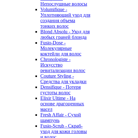
Непослушные волосы
Volumifique -
Уплотняющий уход для
создания объема
тонких волос
Blond Absolu - Уход для
любых граней блонда
Fusio-Dose -
Молекулярные
коктейли для волос
Chronologiste -
Искусство
ревитализации волос
Couture Styling -
Средства для укладки
Densifique - Потеря
густоты волос
Elixir Ultime - На
основе драгоценных
масел
Fresh Affair - Сухой
шампунь
Fusio-Scrub - Скраб-
уход для кожи головы
и волос