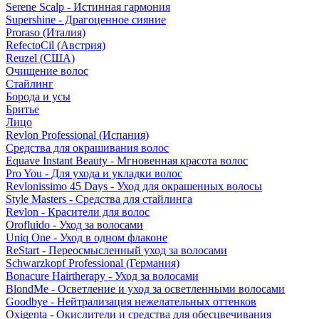
Serene Scalp - Истинная гармония
Supershine - Драгоценное сияние
Proraso (Италия)
RefectoCil (Австрия)
Reuzel (США)
Очищение волос
Стайлинг
Борода и усы
Бритье
Лицо
Revlon Professional (Испания)
Средства для окрашивания волос
Equave Instant Beauty - Мгновенная красота волос
Pro You - Для ухода и укладки волос
Revlonissimo 45 Days - Уход для окрашенных волосы
Style Masters - Средства для стайлинга
Revlon - Красители для волос
Orofluido - Уход за волосами
Uniq One - Уход в одном флаконе
ReStart - Переосмысленный уход за волосами
Schwarzkopf Professional (Германия)
Bonacure Hairtherapy - Уход за волосами
BlondMe - Осветление и уход за осветленными волосами
Goodbye - Нейтрализация нежелательных оттенков
Oxigenta - Окислители и средства для обесцвечивания