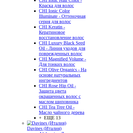
CHI Ionic Hair Color -
Краска для волос
CHI Ionic Color
Illuminate - Оттеночная
серия для волос
CHI Keratin -
Кератиновое
восстановление волос
CHI Luxury Black Seed
Oil - Линия уходов для
поврежденных волос
CHI Magnified Volume -
Для тонких волос
CHI Olive Organics - На
основе натуральных
ингредиентов
CHI Rose Hip Oil -
Защита цвета
окрашенных волос с
маслом шиповника
CHI Tea Tree Oil -
Масло чайного дерева
+ ЕЩЕ 13
Davines (Италия)