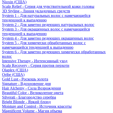
Nioxin (США)
Scalp Relief - Серия для чувствительной кожи головы
3D Styling - Линия укладочных средств
System 1 - Для натуральных волос с намечающейся
тенденцией к выпадению
System 2 - Для заметно редеющих натуральных волос
System 3 - Для окрашенных волос с намечающейся
тенденцией к выпадению
System 4 - Для заметно редеющих окрашенных волос
System 5 - Для химически обработанных волос с
намечающейся тенденцией к выпадению
System 6 - Для заметно редеющих химически обработанных
волос
Intensive Therapy - Интенсивный уход
Scalp Recovery - Серия против перхоти
Olaplex (США)
Oribe (США)
Gold Lust - Роскошь золота
Signature - Вдохновение дня
Hair Alchemy - Сила Возрождения
Beautiful Color - Великолепие цвета
Silverati - Благородство серебра
Bright Blonde - Яркий блонд
Moisture and Control - Источник красоты
Magnificent Volume - Магия объема