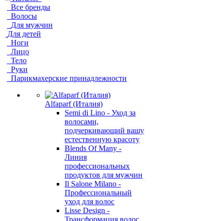
Все бренды
Волосы
Для мужчин
Для детей
Ноги
Лицо
Тело
Руки
Парикмахерские принадлежности
Alfaparf (Италия)
Semi di Lino - Уход за
волосами,
подчеркивающий вашу
естественную красоту
Blends Of Many -
Линия
профессиональных
продуктов для мужчин
Il Salone Milano -
Профессиональный
уход для волос
Lisse Design -
Трансформация волос