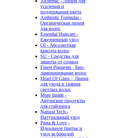
Alchemic - Линия для
усиления и
поддержания цвета
Authentic Formulas -
Органическая линия
для волос
Essential Haircare -
Eжедневный уход
OI - Абсолютная
красота волос
SU - Средства для
защиты от солнца
Finest Pigments - Био-
ламинирование волос
Heart Of Glass – Линия
для ухода и сияния
светлых волос
More Inside -
Авторские продукты
для стайлинга
Natural Tech -
Натуральный уход
Pasta & Love -
Идеальное бритье и
уход за бородой