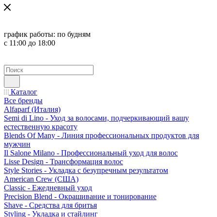
график работы:
по будням
с 11:00 до 18:00
Каталог
Все бренды
Alfaparf (Италия)
Semi di Lino - Уход за волосами, подчеркивающий вашу
естественную красоту
Blends Of Many - Линия профессиональных продуктов для
мужчин
Il Salone Milano - Профессиональный уход для волос
Lisse Design - Трансформация волос
Style Stories - Укладка с безупречным результатом
American Crew (США)
Classic - Ежедневный уход
Precision Blend - Окрашивание и тонирование
Shave - Средства для бритья
Styling - Укладка и стайлинг