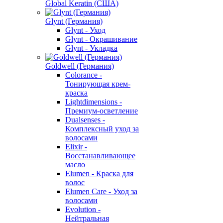
Global Keratin (США)
Glynt (Германия)
Glynt - Уход
Glynt - Окрашивание
Glynt - Укладка
Goldwell (Германия)
Colorance -
Тонирующая крем-
краска
Lightdimensions -
Премиум-осветление
Dualsenses -
Комплексный уход за
волосами
Elixir -
Восстанавливающее
масло
Elumen - Краска для
волос
Elumen Care - Уход за
волосами
Evolution -
Нейтральная