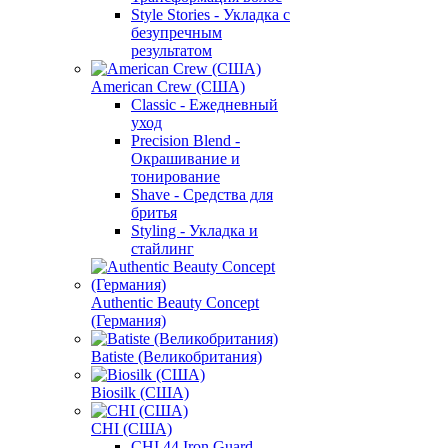
Style Stories - Укладка с
безупречным
результатом
American Crew (США)
Classic - Ежедневный
уход
Precision Blend -
Окрашивание и
тонирование
Shave - Средства для
бритья
Styling - Укладка и
стайлинг
Authentic Beauty Concept
(Германия)
Batiste (Великобритания)
Biosilk (США)
CHI (США)
CHI 44 Iron Guard -