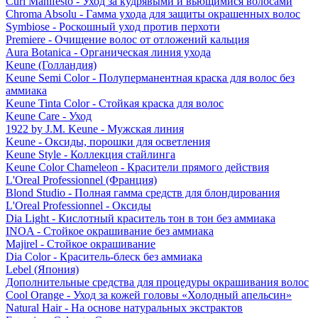
Curl Manifesto - Уход за кудрявыми и вьющимися волосами
Chroma Absolu - Гамма ухода для защиты окрашенных волос
Symbiose - Роскошный уход против перхоти
Premiere - Очищение волос от отложений кальция
Aura Botanica - Органическая линия ухода
Keune (Голландия)
Keune Semi Color - Полуперманентная краска для волос без
аммиака
Keune Tinta Color - Стойкая краска для волос
Keune Care - Уход
1922 by J.M. Keune - Мужская линия
Keune - Оксиды, порошки для осветления
Keune Style - Коллекция стайлинга
Keune Color Chameleon - Красители прямого действия
L'Oreal Professionnel (Франция)
Blond Studio - Полная гамма средств для блондирования
L'Oreal Professionnel - Оксиды
Dia Light - Кислотный краситель тон в тон без аммиака
INOA - Стойкое окрашивание без аммиака
Majirel - Стойкое окрашивание
Dia Color - Краситель-блеск без аммиака
Lebel (Япония)
Дополнительные средства для процедуры окрашивания волос
Cool Orange - Уход за кожей головы «Холодный апельсин»
Natural Hair - На основе натуральных экстрактов