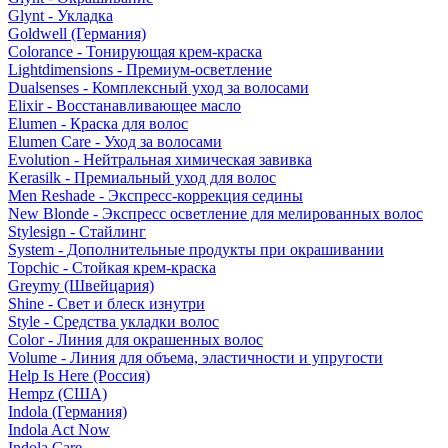
Glynt - Укладка
Goldwell (Германия)
Colorance - Тонирующая крем-краска
Lightdimensions - Премиум-осветление
Dualsenses - Комплексный уход за волосами
Elixir - Восстанавливающее масло
Elumen - Краска для волос
Elumen Care - Уход за волосами
Evolution - Нейтральная химическая завивка
Kerasilk - Премиальный уход для волос
Men Reshade - Экспресс-коррекция седины
New Blonde - Экспресс осветление для мелированных волос
Stylesign - Стайлинг
System - Дополнительные продукты при окрашивании
Topchic - Стойкая крем-краска
Greymy (Швейцария)
Shine - Свет и блеск изнутри
Style - Средства укладки волос
Color - Линия для окрашенных волос
Volume - Линия для объема, эластичности и упругости
Help Is Here (Россия)
Hempz (США)
Indola (Германия)
Indola Act Now
Indola Care