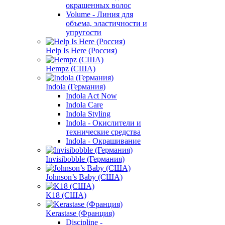
окрашенных волос
Volume - Линия для
объема, эластичности и
упругости
Help Is Here (Россия)
Hempz (США)
Indola (Германия)
Indola Act Now
Indola Care
Indola Styling
Indola - Окислители и
технические средства
Indola - Окрашивание
Invisibobble (Германия)
Johnson’s Baby (США)
K18 (США)
Kerastase (Франция)
Discipline -