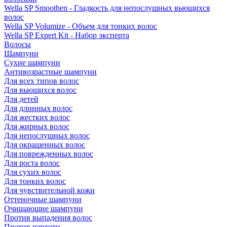
Wella SP Smoothen - Гладкость для непослушных вьющихся
волос
Wella SP Volumize - Объем для тонких волос
Wella SP Expert Kit - Набор эксперта
Волосы
Шампуни
Сухие шампуни
Антивозрастные шампуни
Для всех типов волос
Для вьющихся волос
Для детей
Для длинных волос
Для жестких волос
Для жирных волос
Для непослушных волос
Для окрашенных волос
Для поврежденных волос
Для роста волос
Для сухих волос
Для тонких волос
Для чувствительной кожи
Оттеночные шампуни
Очищающие шампуни
Против выпадения волос
Против перхоти