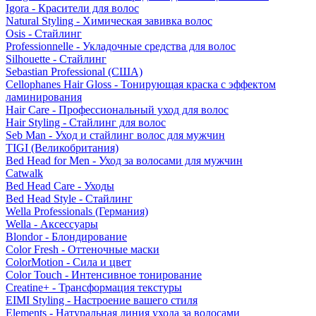
Igora - Красители для волос
Natural Styling - Химическая завивка волос
Osis - Стайлинг
Professionnelle - Укладочные средства для волос
Silhouette - Стайлинг
Sebastian Professional (США)
Cellophanes Hair Gloss - Тонирующая краска с эффектом
ламинирования
Hair Care - Профессиональный уход для волос
Hair Styling - Стайлинг для волос
Seb Man - Уход и стайлинг волос для мужчин
TIGI (Великобритания)
Bed Head for Men - Уход за волосами для мужчин
Catwalk
Bed Head Care - Уходы
Bed Head Style - Стайлинг
Wella Professionals (Германия)
Wella - Аксессуары
Blondor - Блондирование
Color Fresh - Оттеночные маски
ColorMotion - Сила и цвет
Color Touch - Интенсивное тонирование
Creatine+ - Трансформация текстуры
EIMI Styling - Настроение вашего стиля
Elements - Натуральная линия ухода за волосами