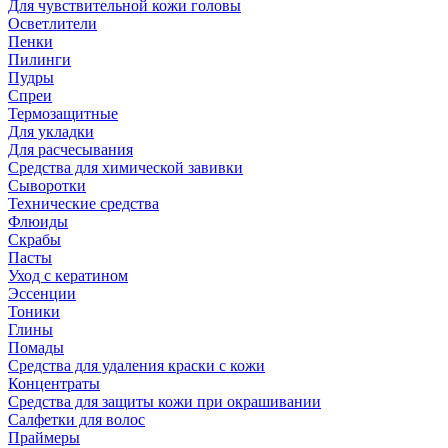
Для чувствительной кожи головы
Осветлители
Пенки
Пилинги
Пудры
Спреи
Термозащитные
Для укладки
Для расчесывания
Средства для химической завивки
Сыворотки
Технические средства
Флюиды
Скрабы
Пасты
Уход с кератином
Эссенции
Тоники
Глины
Помады
Средства для удаления краски с кожи
Концентраты
Средства для защиты кожи при окрашивании
Салфетки для волос
Праймеры