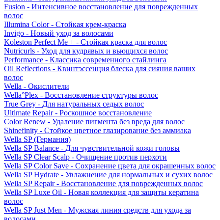
Fusion - Интенсивное восстановление для поврежденных
волос
Illumina Color - Стойкая крем-краска
Invigo - Новый уход за волосами
Koleston Perfect Me + - Стойкая краска для волос
Nutricurls - Уход для кудрявых и вьющихся волос
Performance - Классика современного стайлинга
Oil Reflections - Квинтэссенция блеска для сияния ваших
волос
Wella - Окислители
Wella°Plex - Восстановление структуры волос
True Grey - Для натуральных седых волос
Ultimate Repair - Роскошное восстановление
Color Renew - Удаление пигмента без вреда для волос
Shinefinity - Стойкое цветное глазирование без аммиака
Wella SP (Германия)
Wella SP Balance - Для чувствительной кожи головы
Wella SP Clear Scalp - Очищение против перхоти
Wella SP Color Save - Сохранение цвета для окрашенных волос
Wella SP Hydrate - Увлажнение для нормальных и сухих волос
Wella SP Repair - Восстановление для поврежденных волос
Wella SP Luxe Oil - Новая коллекция для защиты кератина
волос
Wella SP Just Men - Мужская линия средств для ухода за
волосами