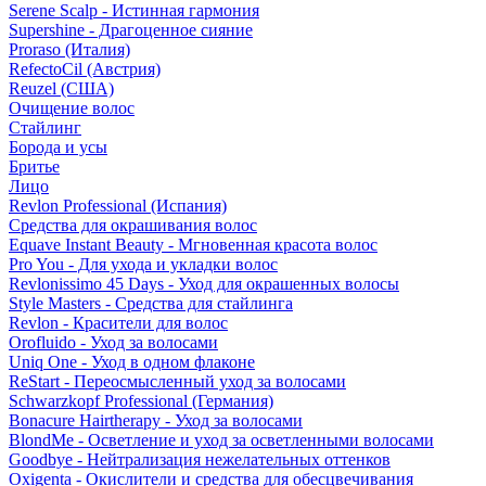
Serene Scalp - Истинная гармония
Supershine - Драгоценное сияние
Proraso (Италия)
RefectoCil (Австрия)
Reuzel (США)
Очищение волос
Стайлинг
Борода и усы
Бритье
Лицо
Revlon Professional (Испания)
Средства для окрашивания волос
Equave Instant Beauty - Мгновенная красота волос
Pro You - Для ухода и укладки волос
Revlonissimo 45 Days - Уход для окрашенных волосы
Style Masters - Средства для стайлинга
Revlon - Красители для волос
Orofluido - Уход за волосами
Uniq One - Уход в одном флаконе
ReStart - Переосмысленный уход за волосами
Schwarzkopf Professional (Германия)
Bonacure Hairtherapy - Уход за волосами
BlondMe - Осветление и уход за осветленными волосами
Goodbye - Нейтрализация нежелательных оттенков
Oxigenta - Окислители и средства для обесцвечивания