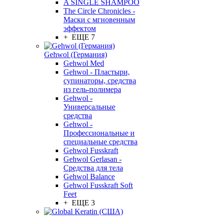
A SINGLE SHAMPOO
The Circle Chronicles -
Маски с мгновенным
эффектом
+ ЕЩЕ 7
Gehwol (Германия)
Gehwol Med
Gehwol - Пластыри,
супинаторы, средства
из гель-полимера
Gehwol -
Универсальные
средства
Gehwol -
Профессиональные и
специальные средства
Gehwol Fusskraft
Gehwol Gerlasan -
Средства для тела
Gehwol Balance
Gehwol Fusskraft Soft
Feet
+ ЕЩЕ 3