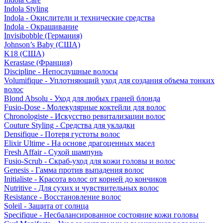
Indola Styling
Indola - Окислители и технические средства
Indola - Окрашивание
Invisibobble (Германия)
Johnson’s Baby (США)
K18 (США)
Kerastase (Франция)
Discipline - Непослушные волосы
Volumifique - Уплотняющий уход для создания объема тонких
волос
Blond Absolu - Уход для любых граней блонда
Fusio-Dose - Молекулярные коктейли для волос
Chronologiste - Искусство ревитализации волос
Couture Styling - Средства для укладки
Densifique - Потеря густоты волос
Elixir Ultime - На основе драгоценных масел
Fresh Affair - Сухой шампунь
Fusio-Scrub - Скраб-уход для кожи головы и волос
Genesis - Гамма против выпадения волос
Initialiste - Красота волос от корней до кончиков
Nutritive - Для сухих и чувствительных волос
Resistance - Восстановление волос
Soleil - Защита от солнца
Specifique - Несбалансированное состояние кожи головы