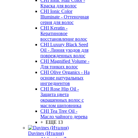
CHI Ionic Hair Color -
Краска для волос
CHI Ionic Color
Illuminate - Оттеночная
серия для волос
CHI Keratin -
Кератиновое
восстановление волос
CHI Luxury Black Seed
Oil - Линия уходов для
поврежденных волос
CHI Magnified Volume -
Для тонких волос
CHI Olive Organics - На
основе натуральных
ингредиентов
CHI Rose Hip Oil -
Защита цвета
окрашенных волос с
маслом шиповника
CHI Tea Tree Oil -
Масло чайного дерева
+ ЕЩЕ 13
Davines (Италия)