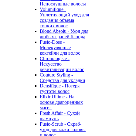
Непослушные волосы
Volumifique -
Уплотняющий уход для
создания объема
тонких волос
Blond Absolu - Уход для
любых граней блонда
Fusio-Dose -
Молекулярные
коктейли для волос
Chronologiste -
Искусство
ревитализации волос
Couture Styling -
Средства для укладки
Densifique - Потеря
густоты волос
Elixir Ultime - На
основе драгоценных
масел
Fresh Affair - Сухой
шампунь
Fusio-Scrub - Скраб-
уход для кожи головы
и волос