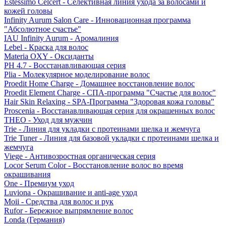
Estessimo Celcert - Селективная линия ухода за волосами и
кожей головы
Infinity Aurum Salon Care - Инновационная программа
"Абсолютное счастье"
IAU Infinity Aurum - Аромалиния
Lebel - Краска для волос
Materia OXY - Оксиданты
PH 4.7 - Восстанавливающая серия
Plia - Молекулярное моделирование волос
Proedit Home Charge - Домашнее восстановление волос
Proedit Element Charge - СПА-программа "Счастье для волос"
Hair Skin Relaxing - SPA-Программа "Здоровая кожа головы"
Proscenia - Восстанавливающая серия для окрашенных волос
THEO - Уход для мужчин
Trie - Линия для укладки с протеинами шелка и жемчуга
Trie Tuner - Линия для базовой укладки с протеинами шелка и
жемчуга
Viege - Антивозростная органическая серия
Locor Serum Color - Восстановление волос во время
окрашивания
One - Премиум уход
Luviona - Окрашивание и anti-age уход
Moii - Средства для волос и рук
Rufor - Бережное выпрямление волос
Londa (Германия)