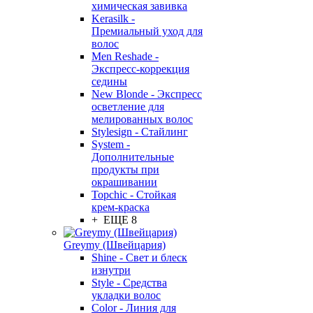
химическая завивка
Kerasilk -
Премиальный уход для
волос
Men Reshade -
Экспресс-коррекция
седины
New Blonde - Экспресс
осветление для
мелированных волос
Stylesign - Стайлинг
System -
Дополнительные
продукты при
окрашивании
Topchic - Стойкая
крем-краска
+ ЕЩЕ 8
Greymy (Швейцария)
Shine - Свет и блеск
изнутри
Style - Средства
укладки волос
Color - Линия для