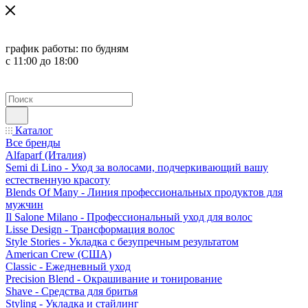
график работы:
по будням
с 11:00 до 18:00
Каталог
Все бренды
Alfaparf (Италия)
Semi di Lino - Уход за волосами, подчеркивающий вашу
естественную красоту
Blends Of Many - Линия профессиональных продуктов для
мужчин
Il Salone Milano - Профессиональный уход для волос
Lisse Design - Трансформация волос
Style Stories - Укладка с безупречным результатом
American Crew (США)
Classic - Ежедневный уход
Precision Blend - Окрашивание и тонирование
Shave - Средства для бритья
Styling - Укладка и стайлинг