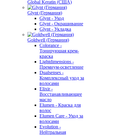
Global Keratin (США)
Glynt (Германия)
Glynt - Уход
Glynt - Окрашивание
Glynt - Укладка
Goldwell (Германия)
Colorance -
Тонирующая крем-
краска
Lightdimensions -
Премиум-осветление
Dualsenses -
Комплексный уход за
волосами
Elixir -
Восстанавливающее
масло
Elumen - Краска для
волос
Elumen Care - Уход за
волосами
Evolution -
Нейтральная