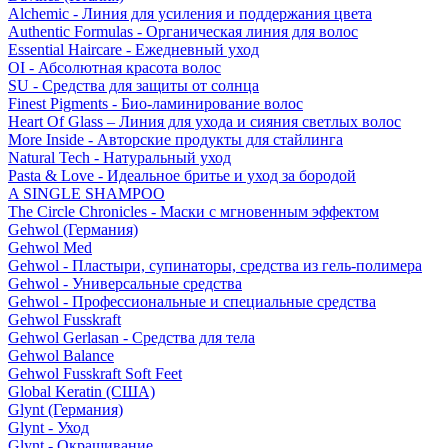
Alchemic - Линия для усиления и поддержания цвета
Authentic Formulas - Органическая линия для волос
Essential Haircare - Eжедневный уход
OI - Абсолютная красота волос
SU - Средства для защиты от солнца
Finest Pigments - Био-ламинирование волос
Heart Of Glass – Линия для ухода и сияния светлых волос
More Inside - Авторские продукты для стайлинга
Natural Tech - Натуральный уход
Pasta & Love - Идеальное бритье и уход за бородой
A SINGLE SHAMPOO
The Circle Chronicles - Маски с мгновенным эффектом
Gehwol (Германия)
Gehwol Med
Gehwol - Пластыри, супинаторы, средства из гель-полимера
Gehwol - Универсальные средства
Gehwol - Профессиональные и специальные средства
Gehwol Fusskraft
Gehwol Gerlasan - Средства для тела
Gehwol Balance
Gehwol Fusskraft Soft Feet
Global Keratin (США)
Glynt (Германия)
Glynt - Уход
Glynt - Окрашивание