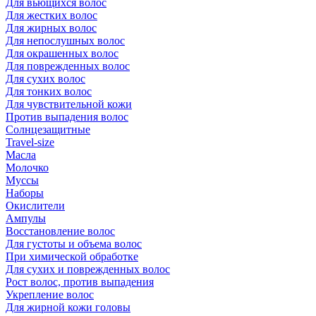
Для вьющихся волос
Для жестких волос
Для жирных волос
Для непослушных волос
Для окрашенных волос
Для поврежденных волос
Для сухих волос
Для тонких волос
Для чувствительной кожи
Против выпадения волос
Солнцезащитные
Travel-size
Масла
Молочко
Муссы
Наборы
Окислители
Ампулы
Восстановление волос
Для густоты и объема волос
При химической обработке
Для сухих и поврежденных волос
Рост волос, против выпадения
Укрепление волос
Для жирной кожи головы