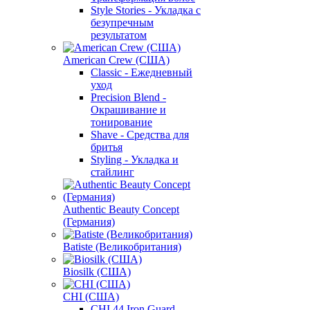
Style Stories - Укладка с
безупречным
результатом
American Crew (США)
Classic - Ежедневный
уход
Precision Blend -
Окрашивание и
тонирование
Shave - Средства для
бритья
Styling - Укладка и
стайлинг
Authentic Beauty Concept
(Германия)
Batiste (Великобритания)
Biosilk (США)
CHI (США)
CHI 44 Iron Guard -