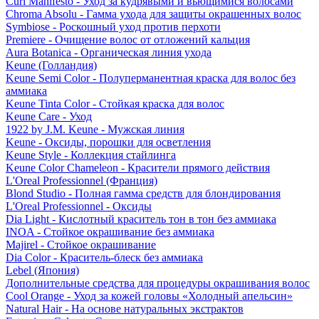
Curl Manifesto - Уход за кудрявыми и вьющимися волосами
Chroma Absolu - Гамма ухода для защиты окрашенных волос
Symbiose - Роскошный уход против перхоти
Premiere - Очищение волос от отложений кальция
Aura Botanica - Органическая линия ухода
Keune (Голландия)
Keune Semi Color - Полуперманентная краска для волос без
аммиака
Keune Tinta Color - Стойкая краска для волос
Keune Care - Уход
1922 by J.M. Keune - Мужская линия
Keune - Оксиды, порошки для осветления
Keune Style - Коллекция стайлинга
Keune Color Chameleon - Красители прямого действия
L'Oreal Professionnel (Франция)
Blond Studio - Полная гамма средств для блондирования
L'Oreal Professionnel - Оксиды
Dia Light - Кислотный краситель тон в тон без аммиака
INOA - Стойкое окрашивание без аммиака
Majirel - Стойкое окрашивание
Dia Color - Краситель-блеск без аммиака
Lebel (Япония)
Дополнительные средства для процедуры окрашивания волос
Cool Orange - Уход за кожей головы «Холодный апельсин»
Natural Hair - На основе натуральных экстрактов