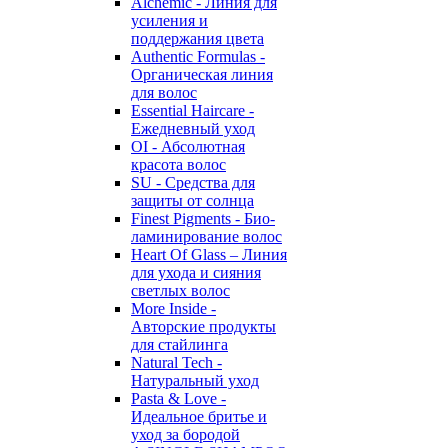
Alchemic - Линия для
усиления и
поддержания цвета
Authentic Formulas -
Органическая линия
для волос
Essential Haircare -
Eжедневный уход
OI - Абсолютная
красота волос
SU - Средства для
защиты от солнца
Finest Pigments - Био-
ламинирование волос
Heart Of Glass – Линия
для ухода и сияния
светлых волос
More Inside -
Авторские продукты
для стайлинга
Natural Tech -
Натуральный уход
Pasta & Love -
Идеальное бритье и
уход за бородой