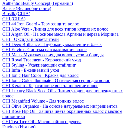
Authentic Beauty Concept (Германия)
Batiste (Великобритания)
Biosilk (США)
CHI (США)
CHI 44 Iron Guard - Термозащита волос
CHI Aloe Vera - Линия для всех типов кудрявых волос
CHI Argan Oil - На основе масла Арганы и дерева Моринга
CHI - Оксиды и осветлители
CHI Deep Brilliance - Глубокое увлажнение и блеск
CHI Enviro - Система разглаживания волос
CHI Man - Мужская серия для волос, усов и бороды
CHI Royal Treatment - Королевский уход
CHI Styling - Ухаживающий стайлинг
CHI Infra - Ежедневный уход
CHI Ionic Hair Color - Краска для волос
CHI Ionic Color Illuminate - Оттеночная серия для волос
CHI Keratin - Кератиновое восстановление волос
CHI Luxury Black Seed Oil - Линия уходов для поврежденных
волос
CHI Magnified Volume - Для тонких волос
CHI Olive Organics - На основе натуральных ингредиентов
CHI Rose Hip Oil - Защита цвета окрашенных волос с маслом
шиповника
CHI Tea Tree Oil - Масло чайного дерева
Davines (Италия)