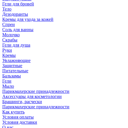
Гели для бровей
Тело
Дезодоранты
Кремы для ухода за кожей
Спреи
Соль для ванны
Молочко
Скрабы
Гели для душа
Руки
Кремы
Увлажняющие
Защитные
Питательные
Бальзамы
Гели
Мыло
Парикмахерские принадлежности
Аксессуары для косметологии
Брашинги, расчески
Парикмахерские принадлежности
Как купить
Условия оплаты
Условия доставки
О нас