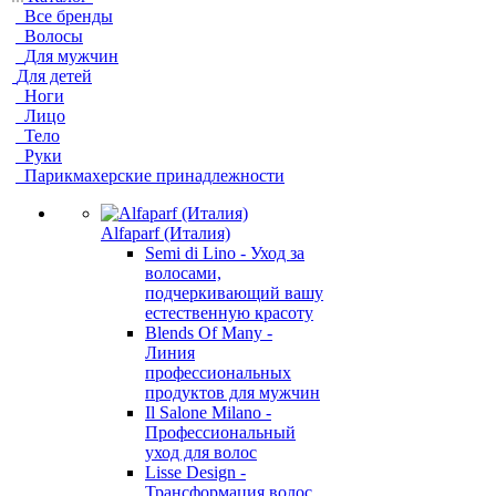
Все бренды
Волосы
Для мужчин
Для детей
Ноги
Лицо
Тело
Руки
Парикмахерские принадлежности
Alfaparf (Италия)
Semi di Lino - Уход за
волосами,
подчеркивающий вашу
естественную красоту
Blends Of Many -
Линия
профессиональных
продуктов для мужчин
Il Salone Milano -
Профессиональный
уход для волос
Lisse Design -
Трансформация волос