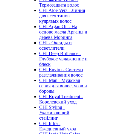
Термозащита волос
CHI Aloe Vera - Линия
для всех типов
кудрявых волос
CHI Argan Oil - На
основе масла Арганы и
дерева Моринга
CHI - Оксиды и
осветлители
CHI Deep Brilliance -
Глубокое увлажнение и
блеск
CHI Enviro - Система
разглаживания волос
CHI Man - Мужская
серия для волос, усов и
бороды
CHI Royal Treatment -
Королевский уход
CHI Styling -
Ухаживающий
стайлинг
CHI Infra -
Ежедневный уход