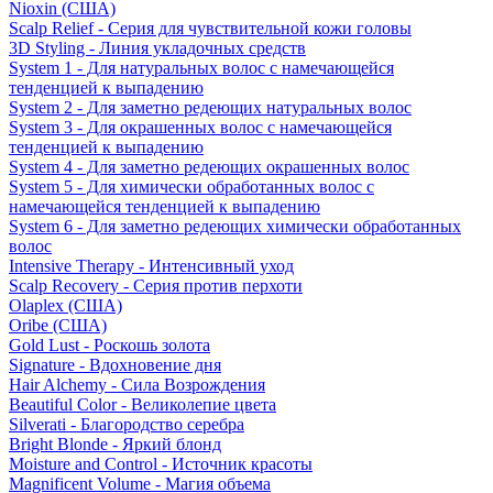
Nioxin (США)
Scalp Relief - Серия для чувствительной кожи головы
3D Styling - Линия укладочных средств
System 1 - Для натуральных волос с намечающейся
тенденцией к выпадению
System 2 - Для заметно редеющих натуральных волос
System 3 - Для окрашенных волос с намечающейся
тенденцией к выпадению
System 4 - Для заметно редеющих окрашенных волос
System 5 - Для химически обработанных волос с
намечающейся тенденцией к выпадению
System 6 - Для заметно редеющих химически обработанных
волос
Intensive Therapy - Интенсивный уход
Scalp Recovery - Серия против перхоти
Olaplex (США)
Oribe (США)
Gold Lust - Роскошь золота
Signature - Вдохновение дня
Hair Alchemy - Сила Возрождения
Beautiful Color - Великолепие цвета
Silverati - Благородство серебра
Bright Blonde - Яркий блонд
Moisture and Control - Источник красоты
Magnificent Volume - Магия объема