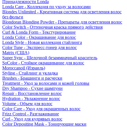
Принадлежности Londa
Londa Care - Коллекция по уходу за волосами
Blondes Unlimited - Креативная система для осветления волос
без фольги
Blondoran Blonding Powder - Препараты для осветления волос
Color Switch - Оттеночная краска прямого действия
Curl & Londa Form - Текстурирование
Londa Color - Окрашивание для волос
Londa Style - Новая коллекция стайлинга
Color Tune - Экспресс-тонер для волос
Matrix (США)
Super Sync - Щелочной безаммиачный краситель
SoColor - Стойкое окрашивание для волос
Moroccanoil (Израиль)
Styling - Стайлинг и укладка
Brushes - Брашинги и расчески
Treatment - Уход за волосами и кожей головы
Dry Shampoo - Сухие шампуни
Repair - Восстановление волос
Hydration - Увлажнение волос
Volume - Объем для волос
Color Care - Уход для окрашенных волос
Frizz Control - Разглаживание
Curl - Уход для кудрявых волос
Color Depositing Mask - Тонирующие маски