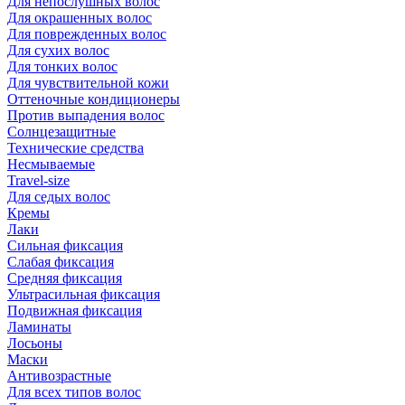
Для непослушных волос
Для окрашенных волос
Для поврежденных волос
Для сухих волос
Для тонких волос
Для чувствительной кожи
Оттеночные кондиционеры
Против выпадения волос
Солнцезащитные
Технические средства
Несмываемые
Travel-size
Для седых волос
Кремы
Лаки
Сильная фиксация
Слабая фиксация
Средняя фиксация
Ультрасильная фиксация
Подвижная фиксация
Ламинаты
Лосьоны
Маски
Антивозрастные
Для всех типов волос