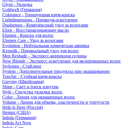
Glynt - Укладка
Goldwell (Германия)
Colorance - Тонирующая крем-краска
Lightdimensions - Премиум-осветление
Dualsenses - Комплексный уход за волосами
Elixir - Восстанавливающее масло
Elumen - Краска для волос
Elumen Care - Уход за волосами
Evolution - Нейтральная химическая завивка
Kerasilk - Премиальный уход для волос
Men Reshade - Экспресс-коррекция седины
New Blonde - Экспресс осветление для мелированных волос
Stylesign - Стайлинг
System - Дополнительные продукты при окрашивании
Topchic - Стойкая крем-краска
Greymy (Швейцария)
Shine - Свет и блеск изнутри
Style - Средства укладки волос
Color - Линия для окрашенных волос
Volume - Линия для объема, эластичности и упругости
Help Is Here (Россия)
Hempz (США)
Indola (Германия)
Indola Act Now
Indola Care