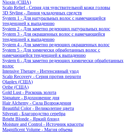
Nioxin (США)
Scalp Relief - Серия для чувствительной кожи головы
3D Styling - Линия укладочных средств
System 1 - Для натуральных волос с намечающейся
тенденцией к выпадению
System 2 - Для заметно редеющих натуральных волос
System 3 - Для окрашенных волос с намечающейся
тенденцией к выпадению
System 4 - Для заметно редеющих окрашенных волос
System 5 - Для химически обработанных волос с
намечающейся тенденцией к выпадению
System 6 - Для заметно редеющих химически обработанных
волос
Intensive Therapy - Интенсивный уход
Scalp Recovery - Серия против перхоти
Olaplex (США)
Oribe (США)
Gold Lust - Роскошь золота
Signature - Вдохновение дня
Hair Alchemy - Сила Возрождения
Beautiful Color - Великолепие цвета
Silverati - Благородство серебра
Bright Blonde - Яркий блонд
Moisture and Control - Источник красоты
Magnificent Volume - Магия объема