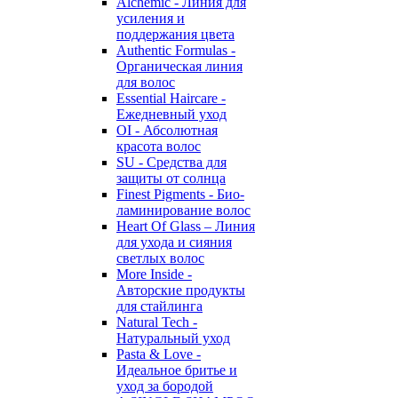
Alchemic - Линия для
усиления и
поддержания цвета
Authentic Formulas -
Органическая линия
для волос
Essential Haircare -
Eжедневный уход
OI - Абсолютная
красота волос
SU - Средства для
защиты от солнца
Finest Pigments - Био-
ламинирование волос
Heart Of Glass – Линия
для ухода и сияния
светлых волос
More Inside -
Авторские продукты
для стайлинга
Natural Tech -
Натуральный уход
Pasta & Love -
Идеальное бритье и
уход за бородой