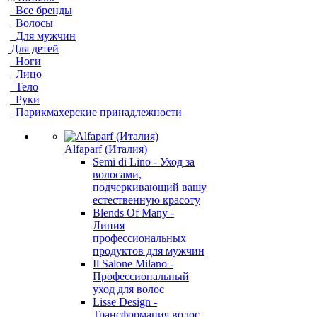
Все бренды
Волосы
Для мужчин
Для детей
Ноги
Лицо
Тело
Руки
Парикмахерские принадлежности
Alfaparf (Италия)
Semi di Lino - Уход за
волосами,
подчеркивающий вашу
естественную красоту
Blends Of Many -
Линия
профессиональных
продуктов для мужчин
Il Salone Milano -
Профессиональный
уход для волос
Lisse Design -
Трансформация волос