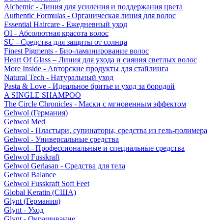
Alchemic - Линия для усиления и поддержания цвета
Authentic Formulas - Органическая линия для волос
Essential Haircare - Eжедневный уход
OI - Абсолютная красота волос
SU - Средства для защиты от солнца
Finest Pigments - Био-ламинирование волос
Heart Of Glass – Линия для ухода и сияния светлых волос
More Inside - Авторские продукты для стайлинга
Natural Tech - Натуральный уход
Pasta & Love - Идеальное бритье и уход за бородой
A SINGLE SHAMPOO
The Circle Chronicles - Маски с мгновенным эффектом
Gehwol (Германия)
Gehwol Med
Gehwol - Пластыри, супинаторы, средства из гель-полимера
Gehwol - Универсальные средства
Gehwol - Профессиональные и специальные средства
Gehwol Fusskraft
Gehwol Gerlasan - Средства для тела
Gehwol Balance
Gehwol Fusskraft Soft Feet
Global Keratin (США)
Glynt (Германия)
Glynt - Уход
Glynt - Окрашивание