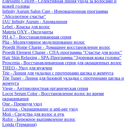
Estessimo Celcert - Селективная линия ухода за волосами и
кожей головы
Infinity Aurum Salon Care - Инновационная программа
"Абсолютное счастье"
IAU Infinity Aurum - Аромалиния
Lebel - Краска для волос
Materia OXY - Оксиданты
PH 4.7 - Восстанавливающая серия
Plia - Молекулярное моделирование волос
Proedit Home Charge - Домашнее восстановление волос
Proedit Element Charge - СПА-программа "Счастье для волос"
Hair Skin Relaxing - SPA-Программа "Здоровая кожа головы"
Proscenia - Восстанавливающая серия для окрашенных волос
THEO - Уход для мужчин
Trie - Линия для укладки с протеинами шелка и жемчуга
Trie Tuner - Линия для базовой укладки с протеинами шелка и
жемчуга
Viege - Антивозростная органическая серия
Locor Serum Color - Восстановление волос во время
окрашивания
One - Премиум уход
Luviona - Окрашивание и anti-age уход
Moii - Средства для волос и рук
Rufor - Бережное выпрямление волос
Londa (Германия)