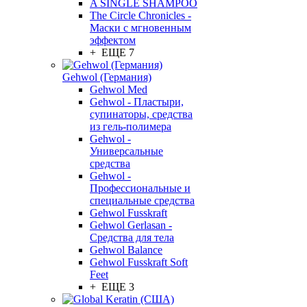
A SINGLE SHAMPOO
The Circle Chronicles -
Маски с мгновенным
эффектом
+ ЕЩЕ 7
Gehwol (Германия)
Gehwol Med
Gehwol - Пластыри,
супинаторы, средства
из гель-полимера
Gehwol -
Универсальные
средства
Gehwol -
Профессиональные и
специальные средства
Gehwol Fusskraft
Gehwol Gerlasan -
Средства для тела
Gehwol Balance
Gehwol Fusskraft Soft
Feet
+ ЕЩЕ 3