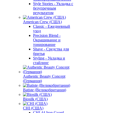
Style Stories - Укладка с
безупречным
результатом
American Crew (США)
Classic - Ежедневный
уход
Precision Blend -
Окрашивание и
тонирование
Shave - Средства для
бритья
Styling - Укладка и
стайлинг
Authentic Beauty Concept
(Германия)
Batiste (Великобритания)
Biosilk (США)
CHI (США)
CHI 44 Iron Guard -