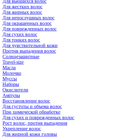
Для вьющихся волос
Для жестких волос
Для жирных волос
Для непослушных волос
Для окрашенных волос
Для поврежденных волос
Для сухих волос
Для тонких волос
Для чувствительной кожи
Против выпадения волос
Солнцезащитные
Travel-size
Масла
Молочко
Муссы
Наборы
Окислители
Ампулы
Восстановление волос
Для густоты и объема волос
При химической обработке
Для сухих и поврежденных волос
Рост волос, против выпадения
Укрепление волос
Для жирной кожи головы