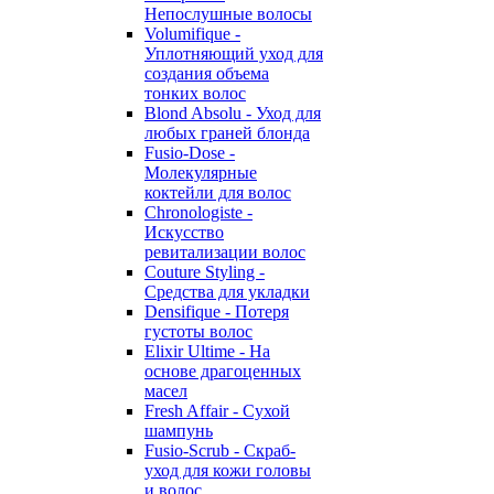
Непослушные волосы
Volumifique -
Уплотняющий уход для
создания объема
тонких волос
Blond Absolu - Уход для
любых граней блонда
Fusio-Dose -
Молекулярные
коктейли для волос
Chronologiste -
Искусство
ревитализации волос
Couture Styling -
Средства для укладки
Densifique - Потеря
густоты волос
Elixir Ultime - На
основе драгоценных
масел
Fresh Affair - Сухой
шампунь
Fusio-Scrub - Скраб-
уход для кожи головы
и волос