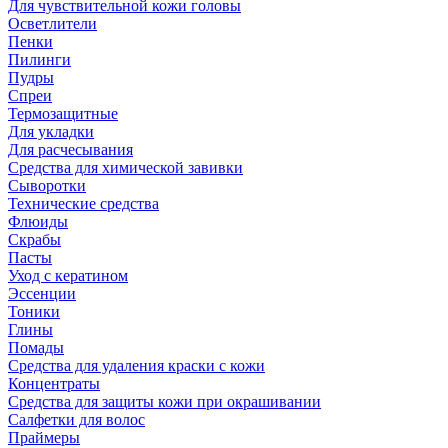
Для чувствительной кожи головы
Осветлители
Пенки
Пилинги
Пудры
Спреи
Термозащитные
Для укладки
Для расчесывания
Средства для химической завивки
Сыворотки
Технические средства
Флюиды
Скрабы
Пасты
Уход с кератином
Эссенции
Тоники
Глины
Помады
Средства для удаления краски с кожи
Концентраты
Средства для защиты кожи при окрашивании
Салфетки для волос
Праймеры