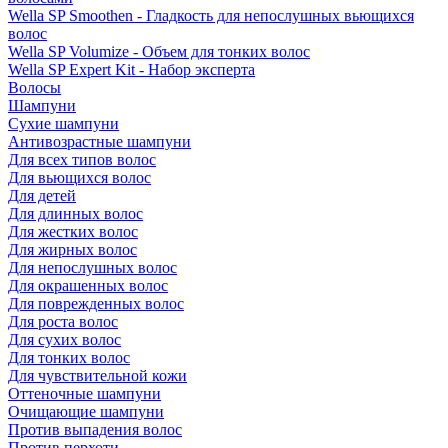
Wella SP Smoothen - Гладкость для непослушных вьющихся
волос
Wella SP Volumize - Объем для тонких волос
Wella SP Expert Kit - Набор эксперта
Волосы
Шампуни
Сухие шампуни
Антивозрастные шампуни
Для всех типов волос
Для вьющихся волос
Для детей
Для длинных волос
Для жестких волос
Для жирных волос
Для непослушных волос
Для окрашенных волос
Для поврежденных волос
Для роста волос
Для сухих волос
Для тонких волос
Для чувствительной кожи
Оттеночные шампуни
Очищающие шампуни
Против выпадения волос
Против перхоти