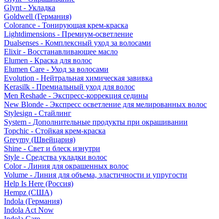
Glynt - Укладка
Goldwell (Германия)
Colorance - Тонирующая крем-краска
Lightdimensions - Премиум-осветление
Dualsenses - Комплексный уход за волосами
Elixir - Восстанавливающее масло
Elumen - Краска для волос
Elumen Care - Уход за волосами
Evolution - Нейтральная химическая завивка
Kerasilk - Премиальный уход для волос
Men Reshade - Экспресс-коррекция седины
New Blonde - Экспресс осветление для мелированных волос
Stylesign - Стайлинг
System - Дополнительные продукты при окрашивании
Topchic - Стойкая крем-краска
Greymy (Швейцария)
Shine - Свет и блеск изнутри
Style - Средства укладки волос
Color - Линия для окрашенных волос
Volume - Линия для объема, эластичности и упругости
Help Is Here (Россия)
Hempz (США)
Indola (Германия)
Indola Act Now
Indola Care