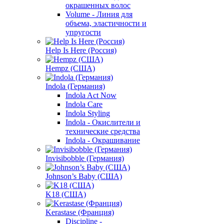
окрашенных волос
Volume - Линия для
объема, эластичности и
упругости
Help Is Here (Россия)
Hempz (США)
Indola (Германия)
Indola Act Now
Indola Care
Indola Styling
Indola - Окислители и
технические средства
Indola - Окрашивание
Invisibobble (Германия)
Johnson’s Baby (США)
K18 (США)
Kerastase (Франция)
Discipline -