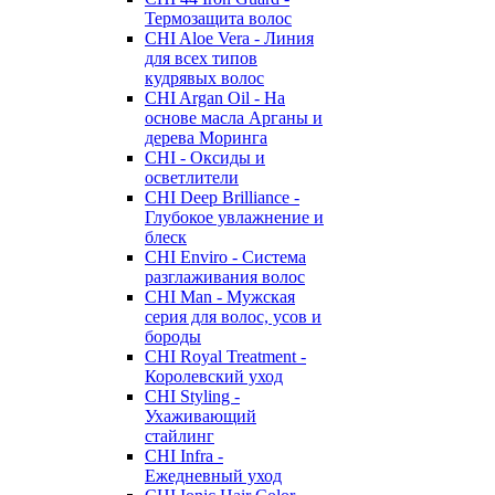
Термозащита волос
CHI Aloe Vera - Линия
для всех типов
кудрявых волос
CHI Argan Oil - На
основе масла Арганы и
дерева Моринга
CHI - Оксиды и
осветлители
CHI Deep Brilliance -
Глубокое увлажнение и
блеск
CHI Enviro - Система
разглаживания волос
CHI Man - Мужская
серия для волос, усов и
бороды
CHI Royal Treatment -
Королевский уход
CHI Styling -
Ухаживающий
стайлинг
CHI Infra -
Ежедневный уход