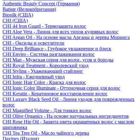
Authentic Beauty Concept (Германия)
Batiste (Великобритания)
Biosilk (США)
CHI (США)
CHI 44 Iron Guard - Термозащита волос
CHI Aloe Vera - Линия для всех типов кудрявых волос
CHI Argan Oil - На основе масла Арганы и дерева Моринга
CHI - Оксиды и осветлители
CHI Deep Brilliance - Глубокое увлажнение и блеск
CHI Enviro - Система разглаживания волос
CHI Man - Мужская серия для волос, усов и бороды
CHI Royal Treatment - Королевский уход
CHI Styling - Ухаживающий стайлинг
CHI Infra - Ежедневный уход
CHI Ionic Hair Color - Краска для волос
CHI Ionic Color Illuminate - Оттеночная серия для волос
CHI Keratin - Кератиновое восстановление волос
CHI Luxury Black Seed Oil - Линия уходов для поврежденных
волос
CHI Magnified Volume - Для тонких волос
CHI Olive Organics - На основе натуральных ингредиентов
CHI Rose Hip Oil - Защита цвета окрашенных волос с маслом
шиповника
CHI Tea Tree Oil - Масло чайного дерева
Davines (Италия)