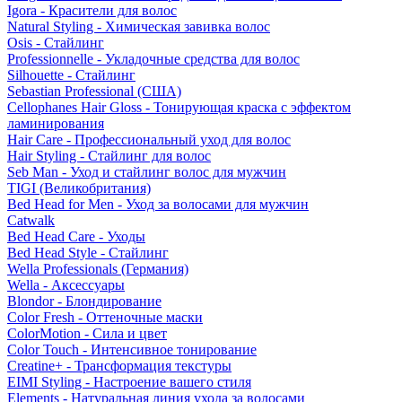
Igora - Красители для волос
Natural Styling - Химическая завивка волос
Osis - Стайлинг
Professionnelle - Укладочные средства для волос
Silhouette - Стайлинг
Sebastian Professional (США)
Cellophanes Hair Gloss - Тонирующая краска с эффектом
ламинирования
Hair Care - Профессиональный уход для волос
Hair Styling - Стайлинг для волос
Seb Man - Уход и стайлинг волос для мужчин
TIGI (Великобритания)
Bed Head for Men - Уход за волосами для мужчин
Catwalk
Bed Head Care - Уходы
Bed Head Style - Стайлинг
Wella Professionals (Германия)
Wella - Аксессуары
Blondor - Блондирование
Color Fresh - Оттеночные маски
ColorMotion - Сила и цвет
Color Touch - Интенсивное тонирование
Creatine+ - Трансформация текстуры
EIMI Styling - Настроение вашего стиля
Elements - Натуральная линия ухода за волосами