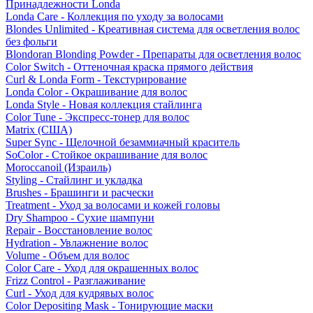
Принадлежности Londa
Londa Care - Коллекция по уходу за волосами
Blondes Unlimited - Креативная система для осветления волос
без фольги
Blondoran Blonding Powder - Препараты для осветления волос
Color Switch - Оттеночная краска прямого действия
Curl & Londa Form - Текстурирование
Londa Color - Окрашивание для волос
Londa Style - Новая коллекция стайлинга
Color Tune - Экспресс-тонер для волос
Matrix (США)
Super Sync - Щелочной безаммиачный краситель
SoColor - Стойкое окрашивание для волос
Moroccanoil (Израиль)
Styling - Стайлинг и укладка
Brushes - Брашинги и расчески
Treatment - Уход за волосами и кожей головы
Dry Shampoo - Сухие шампуни
Repair - Восстановление волос
Hydration - Увлажнение волос
Volume - Объем для волос
Color Care - Уход для окрашенных волос
Frizz Control - Разглаживание
Curl - Уход для кудрявых волос
Color Depositing Mask - Тонирующие маски