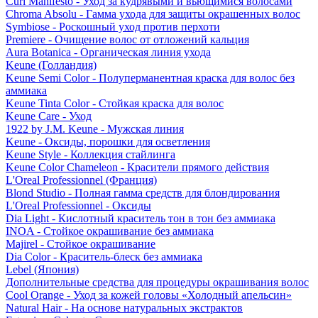
Curl Manifesto - Уход за кудрявыми и вьющимися волосами
Chroma Absolu - Гамма ухода для защиты окрашенных волос
Symbiose - Роскошный уход против перхоти
Premiere - Очищение волос от отложений кальция
Aura Botanica - Органическая линия ухода
Keune (Голландия)
Keune Semi Color - Полуперманентная краска для волос без
аммиака
Keune Tinta Color - Стойкая краска для волос
Keune Care - Уход
1922 by J.M. Keune - Мужская линия
Keune - Оксиды, порошки для осветления
Keune Style - Коллекция стайлинга
Keune Color Chameleon - Красители прямого действия
L'Oreal Professionnel (Франция)
Blond Studio - Полная гамма средств для блондирования
L'Oreal Professionnel - Оксиды
Dia Light - Кислотный краситель тон в тон без аммиака
INOA - Стойкое окрашивание без аммиака
Majirel - Стойкое окрашивание
Dia Color - Краситель-блеск без аммиака
Lebel (Япония)
Дополнительные средства для процедуры окрашивания волос
Cool Orange - Уход за кожей головы «Холодный апельсин»
Natural Hair - На основе натуральных экстрактов