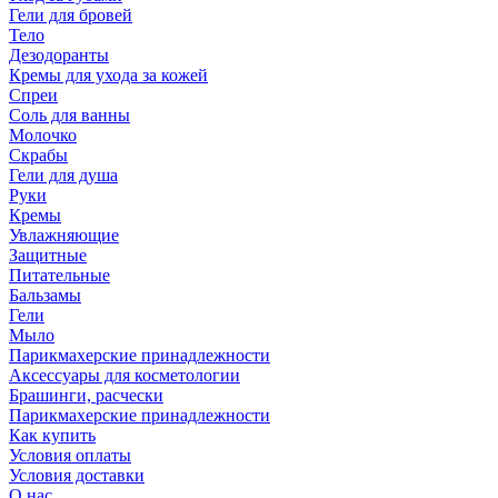
Гели для бровей
Тело
Дезодоранты
Кремы для ухода за кожей
Спреи
Соль для ванны
Молочко
Скрабы
Гели для душа
Руки
Кремы
Увлажняющие
Защитные
Питательные
Бальзамы
Гели
Мыло
Парикмахерские принадлежности
Аксессуары для косметологии
Брашинги, расчески
Парикмахерские принадлежности
Как купить
Условия оплаты
Условия доставки
О нас