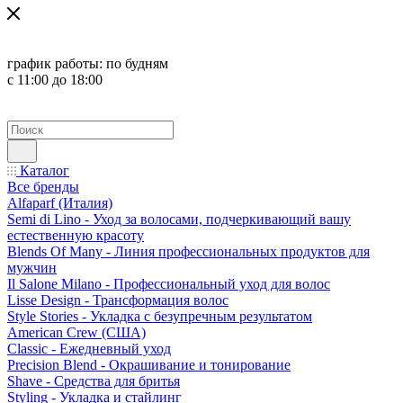
график работы:
по будням
с 11:00 до 18:00
Каталог
Все бренды
Alfaparf (Италия)
Semi di Lino - Уход за волосами, подчеркивающий вашу
естественную красоту
Blends Of Many - Линия профессиональных продуктов для
мужчин
Il Salone Milano - Профессиональный уход для волос
Lisse Design - Трансформация волос
Style Stories - Укладка с безупречным результатом
American Crew (США)
Classic - Ежедневный уход
Precision Blend - Окрашивание и тонирование
Shave - Средства для бритья
Styling - Укладка и стайлинг