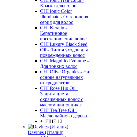
CHI Ionic Hair Color -
Краска для волос
CHI Ionic Color
Illuminate - Оттеночная
серия для волос
CHI Keratin -
Кератиновое
восстановление волос
CHI Luxury Black Seed
Oil - Линия уходов для
поврежденных волос
CHI Magnified Volume -
Для тонких волос
CHI Olive Organics - На
основе натуральных
ингредиентов
CHI Rose Hip Oil -
Защита цвета
окрашенных волос с
маслом шиповника
CHI Tea Tree Oil -
Масло чайного дерева
+ ЕЩЕ 13
Davines (Италия)