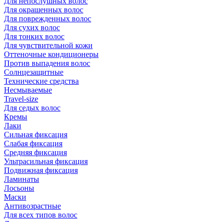
Для непослушных волос
Для окрашенных волос
Для поврежденных волос
Для сухих волос
Для тонких волос
Для чувствительной кожи
Оттеночные кондиционеры
Против выпадения волос
Солнцезащитные
Технические средства
Несмываемые
Travel-size
Для седых волос
Кремы
Лаки
Сильная фиксация
Слабая фиксация
Средняя фиксация
Ультрасильная фиксация
Подвижная фиксация
Ламинаты
Лосьоны
Маски
Антивозрастные
Для всех типов волос