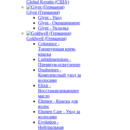
Global Keratin (США)
Glynt (Германия)
Glynt - Уход
Glynt - Окрашивание
Glynt - Укладка
Goldwell (Германия)
Colorance -
Тонирующая крем-
краска
Lightdimensions -
Премиум-осветление
Dualsenses -
Комплексный уход за
волосами
Elixir -
Восстанавливающее
масло
Elumen - Краска для
волос
Elumen Care - Уход за
волосами
Evolution -
Нейтральная