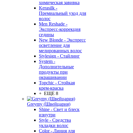
химическая завивка
Kerasilk -
Премиальный уход для
волос
Men Reshade -
Экспресс-коррекция
седины
New Blonde - Экспресс
осветление для
мелированных волос
Stylesign - Стайлинг
System -
Дополнительные
продукты при
окрашивании
Topchic - Стойкая
крем-краска
+ ЕЩЕ 8
Greymy (Швейцария)
Shine - Свет и блеск
изнутри
Style - Средства
укладки волос
Color - Линия для