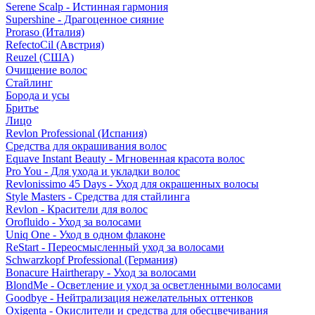
Serene Scalp - Истинная гармония
Supershine - Драгоценное сияние
Proraso (Италия)
RefectoCil (Австрия)
Reuzel (США)
Очищение волос
Стайлинг
Борода и усы
Бритье
Лицо
Revlon Professional (Испания)
Средства для окрашивания волос
Equave Instant Beauty - Мгновенная красота волос
Pro You - Для ухода и укладки волос
Revlonissimo 45 Days - Уход для окрашенных волосы
Style Masters - Средства для стайлинга
Revlon - Красители для волос
Orofluido - Уход за волосами
Uniq One - Уход в одном флаконе
ReStart - Переосмысленный уход за волосами
Schwarzkopf Professional (Германия)
Bonacure Hairtherapy - Уход за волосами
BlondMe - Осветление и уход за осветленными волосами
Goodbye - Нейтрализация нежелательных оттенков
Oxigenta - Окислители и средства для обесцвечивания