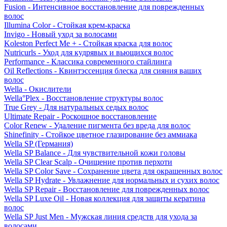
Fusion - Интенсивное восстановление для поврежденных
волос
Illumina Color - Стойкая крем-краска
Invigo - Новый уход за волосами
Koleston Perfect Me + - Стойкая краска для волос
Nutricurls - Уход для кудрявых и вьющихся волос
Performance - Классика современного стайлинга
Oil Reflections - Квинтэссенция блеска для сияния ваших
волос
Wella - Окислители
Wella°Plex - Восстановление структуры волос
True Grey - Для натуральных седых волос
Ultimate Repair - Роскошное восстановление
Color Renew - Удаление пигмента без вреда для волос
Shinefinity - Стойкое цветное глазирование без аммиака
Wella SP (Германия)
Wella SP Balance - Для чувствительной кожи головы
Wella SP Clear Scalp - Очищение против перхоти
Wella SP Color Save - Сохранение цвета для окрашенных волос
Wella SP Hydrate - Увлажнение для нормальных и сухих волос
Wella SP Repair - Восстановление для поврежденных волос
Wella SP Luxe Oil - Новая коллекция для защиты кератина
волос
Wella SP Just Men - Мужская линия средств для ухода за
волосами