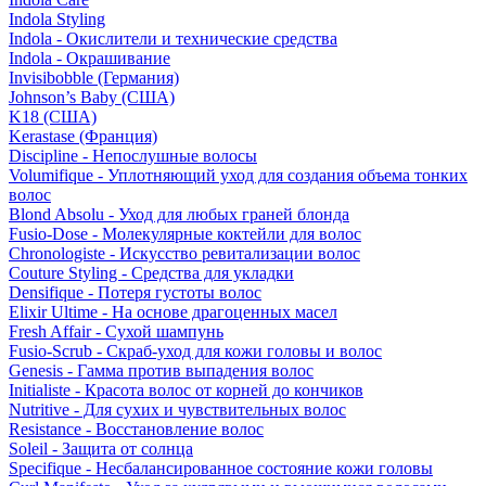
Indola Styling
Indola - Окислители и технические средства
Indola - Окрашивание
Invisibobble (Германия)
Johnson’s Baby (США)
K18 (США)
Kerastase (Франция)
Discipline - Непослушные волосы
Volumifique - Уплотняющий уход для создания объема тонких
волос
Blond Absolu - Уход для любых граней блонда
Fusio-Dose - Молекулярные коктейли для волос
Chronologiste - Искусство ревитализации волос
Couture Styling - Средства для укладки
Densifique - Потеря густоты волос
Elixir Ultime - На основе драгоценных масел
Fresh Affair - Сухой шампунь
Fusio-Scrub - Скраб-уход для кожи головы и волос
Genesis - Гамма против выпадения волос
Initialiste - Красота волос от корней до кончиков
Nutritive - Для сухих и чувствительных волос
Resistance - Восстановление волос
Soleil - Защита от солнца
Specifique - Несбалансированное состояние кожи головы