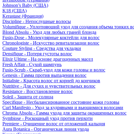
Johnson’s Baby (США)
K18 (США)
Kerastase (Франция)
Discipline - Непослушные волосы
Volumifique - Уплотняющий уход для создания объема тонких в
Blond Absolu - Уход для любых граней блонда
Fusio-Dose - Молекулярные коктейли для волос
Chronologiste - Искусство ревитализации волос
Couture Styling - Средства для укладки
Densifique - Потеря густоты волос
Elixir Ultime - На основе драгоценных масел
Fresh Affair - Сухой шампунь
Fusio-Scrub - Скраб-уход для кожи головы и волос
Genesis - Гамма против выпадения волос
Initialiste - Красота волос от корней до кончиков
Nutritive - Для сухих и чувствительных волос
Resistance - Восстановление волос
Soleil - Защита от солнца
Specifique - Несбалансированное состояние кожи головы
Curl Manifesto - Уход за кудрявыми и вьющимися волосами
Chroma Absolu - Гамма ухода для защиты окрашенных волос
Symbiose - Роскошный уход против перхоти
Premiere - Очищение волос от отложений кальция
Aura Botanica - Органическая линия ухода