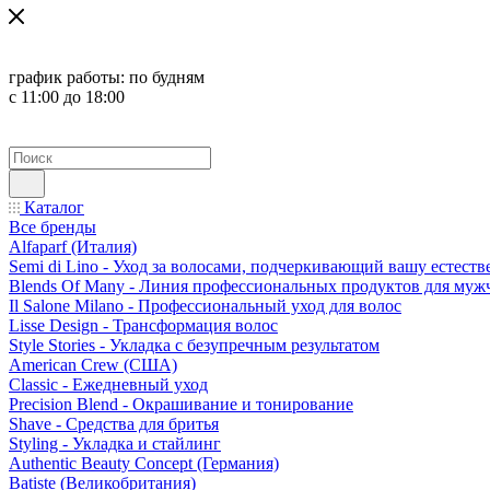
график работы:
по будням
с 11:00 до 18:00
Каталог
Все бренды
Alfaparf (Италия)
Semi di Lino - Уход за волосами, подчеркивающий вашу естест
Blends Of Many - Линия профессиональных продуктов для муж
Il Salone Milano - Профессиональный уход для волос
Lisse Design - Трансформация волос
Style Stories - Укладка с безупречным результатом
American Crew (США)
Classic - Ежедневный уход
Precision Blend - Окрашивание и тонирование
Shave - Средства для бритья
Styling - Укладка и стайлинг
Authentic Beauty Concept (Германия)
Batiste (Великобритания)