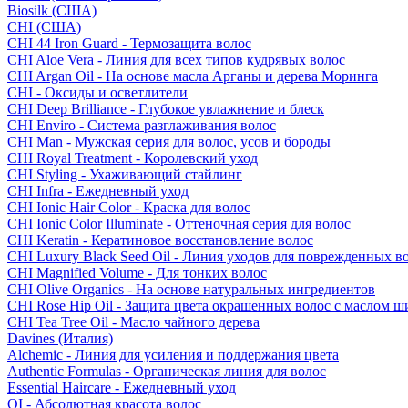
Biosilk (США)
CHI (США)
CHI 44 Iron Guard - Термозащита волос
CHI Aloe Vera - Линия для всех типов кудрявых волос
CHI Argan Oil - На основе масла Арганы и дерева Моринга
CHI - Оксиды и осветлители
CHI Deep Brilliance - Глубокое увлажнение и блеск
CHI Enviro - Система разглаживания волос
CHI Man - Мужская серия для волос, усов и бороды
CHI Royal Treatment - Королевский уход
CHI Styling - Ухаживающий стайлинг
CHI Infra - Ежедневный уход
CHI Ionic Hair Color - Краска для волос
CHI Ionic Color Illuminate - Оттеночная серия для волос
CHI Keratin - Кератиновое восстановление волос
CHI Luxury Black Seed Oil - Линия уходов для поврежденных в
CHI Magnified Volume - Для тонких волос
CHI Olive Organics - На основе натуральных ингредиентов
CHI Rose Hip Oil - Защита цвета окрашенных волос с маслом 
CHI Tea Tree Oil - Масло чайного дерева
Davines (Италия)
Alchemic - Линия для усиления и поддержания цвета
Authentic Formulas - Органическая линия для волос
Essential Haircare - Eжедневный уход
OI - Абсолютная красота волос