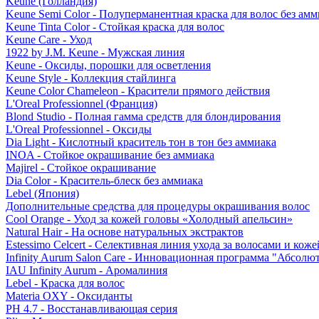
Keune (Голландия)
Keune Semi Color - Полуперманентная краска для волос без амм
Keune Tinta Color - Стойкая краска для волос
Keune Care - Уход
1922 by J.M. Keune - Мужская линия
Keune - Оксиды, порошки для осветления
Keune Style - Коллекция стайлинга
Keune Color Chameleon - Красители прямого действия
L'Oreal Professionnel (Франция)
Blond Studio - Полная гамма средств для блондирования
L'Oreal Professionnel - Оксиды
Dia Light - Кислотный краситель тон в тон без аммиака
INOA - Стойкое окрашивание без аммиака
Majirel - Стойкое окрашивание
Dia Color - Краситель-блеск без аммиака
Lebel (Япония)
Дополнительные средства для процедуры окрашивания волос
Cool Orange - Уход за кожей головы «Холодный апельсин»
Natural Hair - На основе натуральных экстрактов
Estessimo Celcert - Селективная линия ухода за волосами и кож
Infinity Aurum Salon Care - Инновационная программа "Абсолют
IAU Infinity Aurum - Аромалиния
Lebel - Краска для волос
Materia OXY - Оксиданты
PH 4.7 - Восстанавливающая серия