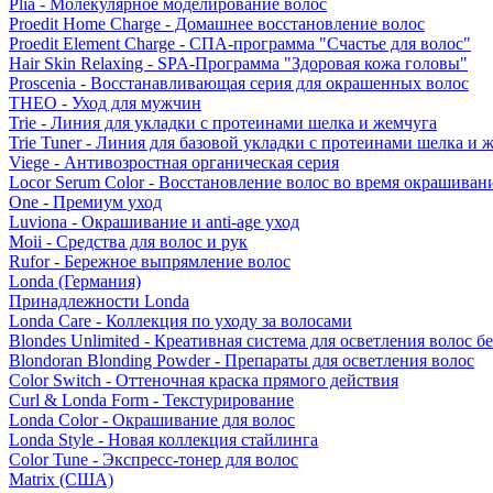
Plia - Молекулярное моделирование волос
Proedit Home Charge - Домашнее восстановление волос
Proedit Element Charge - СПА-программа "Счастье для волос"
Hair Skin Relaxing - SPA-Программа "Здоровая кожа головы"
Proscenia - Восстанавливающая серия для окрашенных волос
THEO - Уход для мужчин
Trie - Линия для укладки с протеинами шелка и жемчуга
Trie Tuner - Линия для базовой укладки с протеинами шелка и 
Viege - Антивозростная органическая серия
Locor Serum Color - Восстановление волос во время окрашиван
One - Премиум уход
Luviona - Окрашивание и anti-age уход
Moii - Средства для волос и рук
Rufor - Бережное выпрямление волос
Londa (Германия)
Принадлежности Londa
Londa Care - Коллекция по уходу за волосами
Blondes Unlimited - Креативная система для осветления волос б
Blondoran Blonding Powder - Препараты для осветления волос
Color Switch - Оттеночная краска прямого действия
Curl & Londa Form - Текстурирование
Londa Color - Окрашивание для волос
Londa Style - Новая коллекция стайлинга
Color Tune - Экспресс-тонер для волос
Matrix (США)