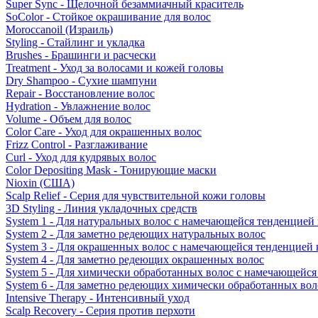
Super Sync - Щелочной безаммиачный краситель
SoColor - Стойкое окрашивание для волос
Moroccanoil (Израиль)
Styling - Стайлинг и укладка
Brushes - Брашинги и расчески
Treatment - Уход за волосами и кожей головы
Dry Shampoo - Сухие шампуни
Repair - Восстановление волос
Hydration - Увлажнение волос
Volume - Объем для волос
Color Care - Уход для окрашенных волос
Frizz Control - Разглаживание
Curl - Уход для кудрявых волос
Color Depositing Mask - Тонирующие маски
Nioxin (США)
Scalp Relief - Серия для чувствительной кожи головы
3D Styling - Линия укладочных средств
System 1 - Для натуральных волос с намечающейся тенденцией
System 2 - Для заметно редеющих натуральных волос
System 3 - Для окрашенных волос с намечающейся тенденцией
System 4 - Для заметно редеющих окрашенных волос
System 5 - Для химически обработанных волос с намечающейс
System 6 - Для заметно редеющих химически обработанных вол
Intensive Therapy - Интенсивный уход
Scalp Recovery - Серия против перхоти