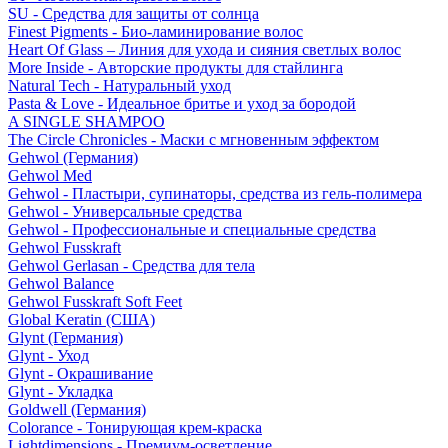
SU - Средства для защиты от солнца
Finest Pigments - Био-ламинирование волос
Heart Of Glass – Линия для ухода и сияния светлых волос
More Inside - Авторские продукты для стайлинга
Natural Tech - Натуральный уход
Pasta & Love - Идеальное бритье и уход за бородой
A SINGLE SHAMPOO
The Circle Chronicles - Маски с мгновенным эффектом
Gehwol (Германия)
Gehwol Med
Gehwol - Пластыри, супинаторы, средства из гель-полимера
Gehwol - Универсальные средства
Gehwol - Профессиональные и специальные средства
Gehwol Fusskraft
Gehwol Gerlasan - Средства для тела
Gehwol Balance
Gehwol Fusskraft Soft Feet
Global Keratin (США)
Glynt (Германия)
Glynt - Уход
Glynt - Окрашивание
Glynt - Укладка
Goldwell (Германия)
Colorance - Тонирующая крем-краска
Lightdimensions - Премиум-осветление