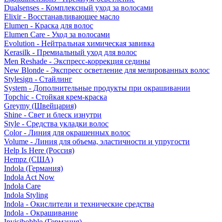
Dualsenses - Комплексный уход за волосами
Elixir - Восстанавливающее масло
Elumen - Краска для волос
Elumen Care - Уход за волосами
Evolution - Нейтральная химическая завивка
Kerasilk - Премиальный уход для волос
Men Reshade - Экспресс-коррекция седины
New Blonde - Экспресс осветление для мелированных волос
Stylesign - Стайлинг
System - Дополнительные продукты при окрашивании
Topchic - Стойкая крем-краска
Greymy (Швейцария)
Shine - Свет и блеск изнутри
Style - Средства укладки волос
Color - Линия для окрашенных волос
Volume - Линия для объема, эластичности и упругости
Help Is Here (Россия)
Hempz (США)
Indola (Германия)
Indola Act Now
Indola Care
Indola Styling
Indola - Окислители и технические средства
Indola - Окрашивание
Invisibobble (Германия)