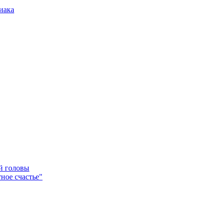
иака
ей головы
ное счастье"