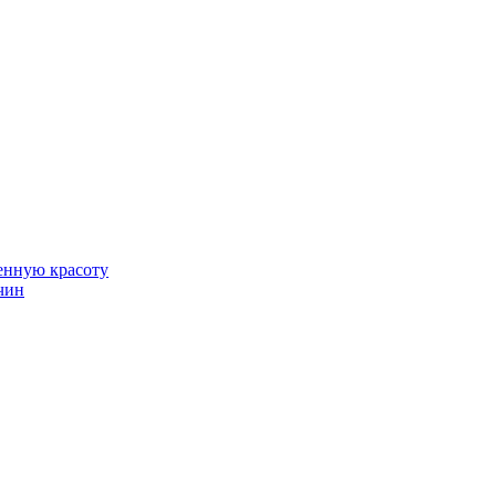
венную красоту
чин