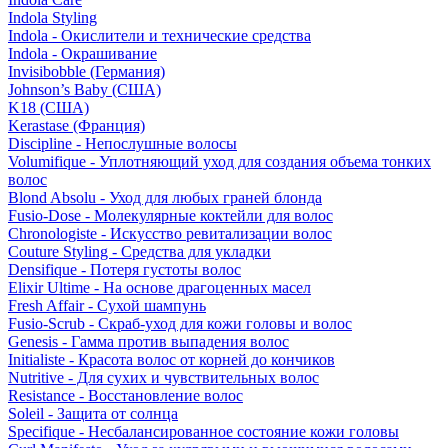
Indola Styling
Indola - Окислители и технические средства
Indola - Окрашивание
Invisibobble (Германия)
Johnson’s Baby (США)
K18 (США)
Kerastase (Франция)
Discipline - Непослушные волосы
Volumifique - Уплотняющий уход для создания объема тонких
волос
Blond Absolu - Уход для любых граней блонда
Fusio-Dose - Молекулярные коктейли для волос
Chronologiste - Искусство ревитализации волос
Couture Styling - Средства для укладки
Densifique - Потеря густоты волос
Elixir Ultime - На основе драгоценных масел
Fresh Affair - Сухой шампунь
Fusio-Scrub - Скраб-уход для кожи головы и волос
Genesis - Гамма против выпадения волос
Initialiste - Красота волос от корней до кончиков
Nutritive - Для сухих и чувствительных волос
Resistance - Восстановление волос
Soleil - Защита от солнца
Specifique - Несбалансированное состояние кожи головы