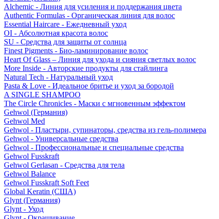
Alchemic - Линия для усиления и поддержания цвета
Authentic Formulas - Органическая линия для волос
Essential Haircare - Eжедневный уход
OI - Абсолютная красота волос
SU - Средства для защиты от солнца
Finest Pigments - Био-ламинирование волос
Heart Of Glass – Линия для ухода и сияния светлых волос
More Inside - Авторские продукты для стайлинга
Natural Tech - Натуральный уход
Pasta & Love - Идеальное бритье и уход за бородой
A SINGLE SHAMPOO
The Circle Chronicles - Маски с мгновенным эффектом
Gehwol (Германия)
Gehwol Med
Gehwol - Пластыри, супинаторы, средства из гель-полимера
Gehwol - Универсальные средства
Gehwol - Профессиональные и специальные средства
Gehwol Fusskraft
Gehwol Gerlasan - Средства для тела
Gehwol Balance
Gehwol Fusskraft Soft Feet
Global Keratin (США)
Glynt (Германия)
Glynt - Уход
Glynt - Окрашивание