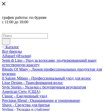
график работы:
по будням
с 11:00 до 18:00
Каталог
Все бренды
Alfaparf (Италия)
Semi di Lino - Уход за волосами, подчеркивающий вашу
естественную красоту
Blends Of Many - Линия профессиональных продуктов для
мужчин
Il Salone Milano - Профессиональный уход для волос
Lisse Design - Трансформация волос
Style Stories - Укладка с безупречным результатом
American Crew (США)
Classic - Ежедневный уход
Precision Blend - Окрашивание и тонирование
Shave - Средства для бритья
Styling - Укладка и стайлинг