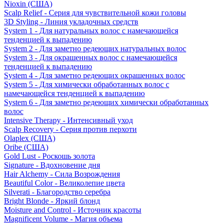
Nioxin (США)
Scalp Relief - Серия для чувствительной кожи головы
3D Styling - Линия укладочных средств
System 1 - Для натуральных волос с намечающейся
тенденцией к выпадению
System 2 - Для заметно редеющих натуральных волос
System 3 - Для окрашенных волос с намечающейся
тенденцией к выпадению
System 4 - Для заметно редеющих окрашенных волос
System 5 - Для химически обработанных волос с
намечающейся тенденцией к выпадению
System 6 - Для заметно редеющих химически обработанных
волос
Intensive Therapy - Интенсивный уход
Scalp Recovery - Серия против перхоти
Olaplex (США)
Oribe (США)
Gold Lust - Роскошь золота
Signature - Вдохновение дня
Hair Alchemy - Сила Возрождения
Beautiful Color - Великолепие цвета
Silverati - Благородство серебра
Bright Blonde - Яркий блонд
Moisture and Control - Источник красоты
Magnificent Volume - Магия объема