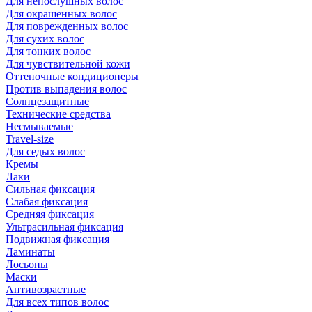
Для непослушных волос
Для окрашенных волос
Для поврежденных волос
Для сухих волос
Для тонких волос
Для чувствительной кожи
Оттеночные кондиционеры
Против выпадения волос
Солнцезащитные
Технические средства
Несмываемые
Travel-size
Для седых волос
Кремы
Лаки
Сильная фиксация
Слабая фиксация
Средняя фиксация
Ультрасильная фиксация
Подвижная фиксация
Ламинаты
Лосьоны
Маски
Антивозрастные
Для всех типов волос