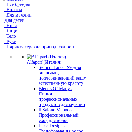
Все бренды
Волосы
Для мужчин
Для детей
Ноги
Лицо
Тело
Руки
Парикмахерские принадлежности
Alfaparf (Италия)
Semi di Lino - Уход за
волосами,
подчеркивающий вашу
естественную красоту
Blends Of Many -
Линия
профессиональных
продуктов для мужчин
Il Salone Milano -
Профессиональный
уход для волос
Lisse Design -
Трансформация волос