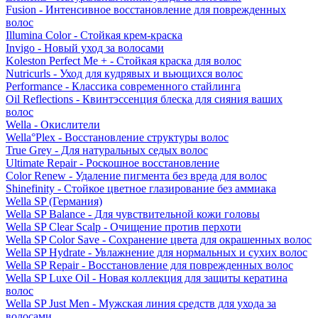
Fusion - Интенсивное восстановление для поврежденных
волос
Illumina Color - Стойкая крем-краска
Invigo - Новый уход за волосами
Koleston Perfect Me + - Стойкая краска для волос
Nutricurls - Уход для кудрявых и вьющихся волос
Performance - Классика современного стайлинга
Oil Reflections - Квинтэссенция блеска для сияния ваших
волос
Wella - Окислители
Wella°Plex - Восстановление структуры волос
True Grey - Для натуральных седых волос
Ultimate Repair - Роскошное восстановление
Color Renew - Удаление пигмента без вреда для волос
Shinefinity - Стойкое цветное глазирование без аммиака
Wella SP (Германия)
Wella SP Balance - Для чувствительной кожи головы
Wella SP Clear Scalp - Очищение против перхоти
Wella SP Color Save - Сохранение цвета для окрашенных волос
Wella SP Hydrate - Увлажнение для нормальных и сухих волос
Wella SP Repair - Восстановление для поврежденных волос
Wella SP Luxe Oil - Новая коллекция для защиты кератина
волос
Wella SP Just Men - Мужская линия средств для ухода за
волосами