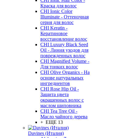
CHI Ionic Hair Color -
Краска для волос
CHI Ionic Color
Illuminate - Оттеночная
серия для волос
CHI Keratin -
Кератиновое
восстановление волос
CHI Luxury Black Seed
Oil - Линия уходов для
поврежденных волос
CHI Magnified Volume -
Для тонких волос
CHI Olive Organics - На
основе натуральных
ингредиентов
CHI Rose Hip Oil -
Защита цвета
окрашенных волос с
маслом шиповника
CHI Tea Tree Oil -
Масло чайного дерева
+ ЕЩЕ 13
Davines (Италия)