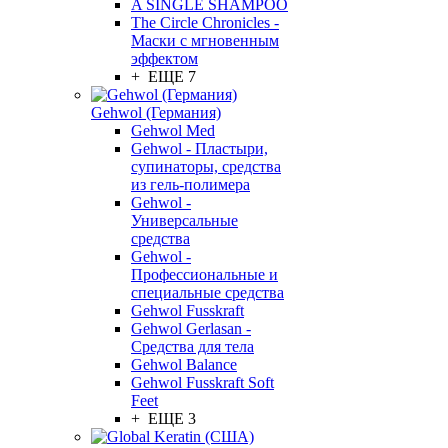
A SINGLE SHAMPOO
The Circle Chronicles -
Маски с мгновенным
эффектом
+ ЕЩЕ 7
Gehwol (Германия)
Gehwol Med
Gehwol - Пластыри,
супинаторы, средства
из гель-полимера
Gehwol -
Универсальные
средства
Gehwol -
Профессиональные и
специальные средства
Gehwol Fusskraft
Gehwol Gerlasan -
Средства для тела
Gehwol Balance
Gehwol Fusskraft Soft
Feet
+ ЕЩЕ 3