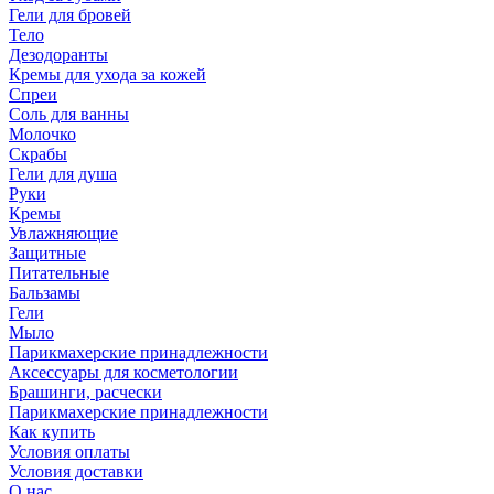
Гели для бровей
Тело
Дезодоранты
Кремы для ухода за кожей
Спреи
Соль для ванны
Молочко
Скрабы
Гели для душа
Руки
Кремы
Увлажняющие
Защитные
Питательные
Бальзамы
Гели
Мыло
Парикмахерские принадлежности
Аксессуары для косметологии
Брашинги, расчески
Парикмахерские принадлежности
Как купить
Условия оплаты
Условия доставки
О нас