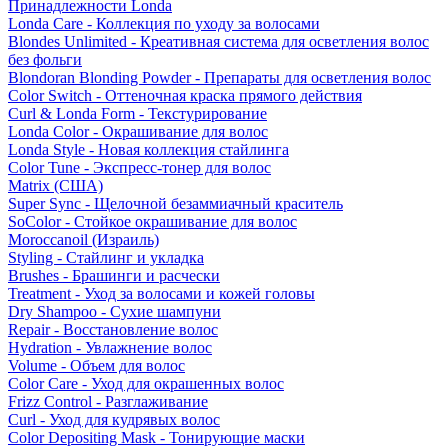
Принадлежности Londa
Londa Care - Коллекция по уходу за волосами
Blondes Unlimited - Креативная система для осветления волос
без фольги
Blondoran Blonding Powder - Препараты для осветления волос
Color Switch - Оттеночная краска прямого действия
Curl & Londa Form - Текстурирование
Londa Color - Окрашивание для волос
Londa Style - Новая коллекция стайлинга
Color Tune - Экспресс-тонер для волос
Matrix (США)
Super Sync - Щелочной безаммиачный краситель
SoColor - Стойкое окрашивание для волос
Moroccanoil (Израиль)
Styling - Стайлинг и укладка
Brushes - Брашинги и расчески
Treatment - Уход за волосами и кожей головы
Dry Shampoo - Сухие шампуни
Repair - Восстановление волос
Hydration - Увлажнение волос
Volume - Объем для волос
Color Care - Уход для окрашенных волос
Frizz Control - Разглаживание
Curl - Уход для кудрявых волос
Color Depositing Mask - Тонирующие маски