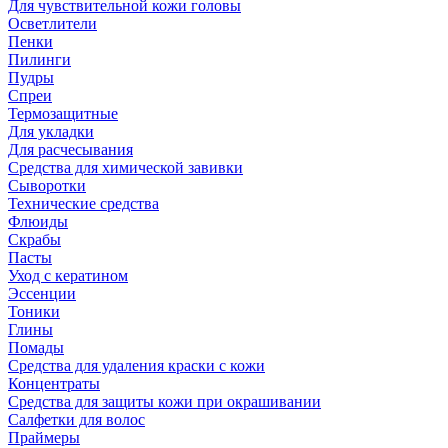
Для чувствительной кожи головы
Осветлители
Пенки
Пилинги
Пудры
Спреи
Термозащитные
Для укладки
Для расчесывания
Средства для химической завивки
Сыворотки
Технические средства
Флюиды
Скрабы
Пасты
Уход с кератином
Эссенции
Тоники
Глины
Помады
Средства для удаления краски с кожи
Концентраты
Средства для защиты кожи при окрашивании
Салфетки для волос
Праймеры