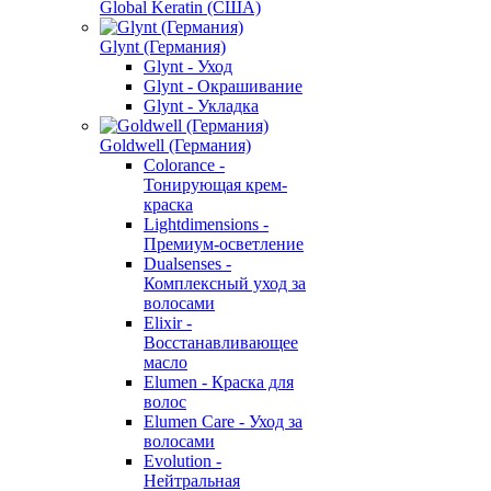
Global Keratin (США)
Glynt (Германия)
Glynt - Уход
Glynt - Окрашивание
Glynt - Укладка
Goldwell (Германия)
Colorance -
Тонирующая крем-
краска
Lightdimensions -
Премиум-осветление
Dualsenses -
Комплексный уход за
волосами
Elixir -
Восстанавливающее
масло
Elumen - Краска для
волос
Elumen Care - Уход за
волосами
Evolution -
Нейтральная