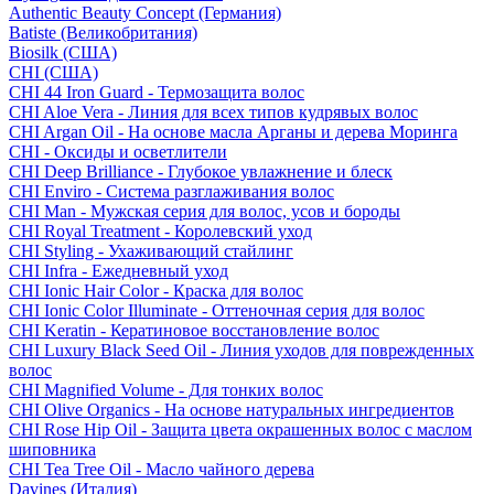
Authentic Beauty Concept (Германия)
Batiste (Великобритания)
Biosilk (США)
CHI (США)
CHI 44 Iron Guard - Термозащита волос
CHI Aloe Vera - Линия для всех типов кудрявых волос
CHI Argan Oil - На основе масла Арганы и дерева Моринга
CHI - Оксиды и осветлители
CHI Deep Brilliance - Глубокое увлажнение и блеск
CHI Enviro - Система разглаживания волос
CHI Man - Мужская серия для волос, усов и бороды
CHI Royal Treatment - Королевский уход
CHI Styling - Ухаживающий стайлинг
CHI Infra - Ежедневный уход
CHI Ionic Hair Color - Краска для волос
CHI Ionic Color Illuminate - Оттеночная серия для волос
CHI Keratin - Кератиновое восстановление волос
CHI Luxury Black Seed Oil - Линия уходов для поврежденных
волос
CHI Magnified Volume - Для тонких волос
CHI Olive Organics - На основе натуральных ингредиентов
CHI Rose Hip Oil - Защита цвета окрашенных волос с маслом
шиповника
CHI Tea Tree Oil - Масло чайного дерева
Davines (Италия)