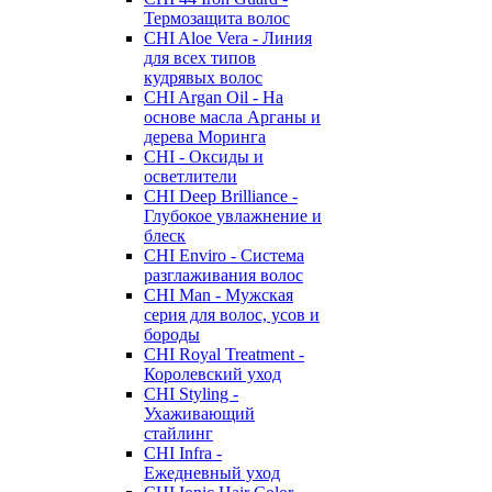
Термозащита волос
CHI Aloe Vera - Линия
для всех типов
кудрявых волос
CHI Argan Oil - На
основе масла Арганы и
дерева Моринга
CHI - Оксиды и
осветлители
CHI Deep Brilliance -
Глубокое увлажнение и
блеск
CHI Enviro - Система
разглаживания волос
CHI Man - Мужская
серия для волос, усов и
бороды
CHI Royal Treatment -
Королевский уход
CHI Styling -
Ухаживающий
стайлинг
CHI Infra -
Ежедневный уход