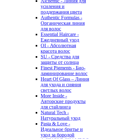
Alchemic - Линия для
усиления и
поддержания цвета
Authentic Formulas -
Органическая линия
для волос
Essential Haircare -
Eжедневный уход
OI - Абсолютная
красота волос
SU - Средства для
защиты от солнца
Finest Pigments - Био-
ламинирование волос
Heart Of Glass – Линия
для ухода и сияния
светлых волос
More Inside -
Авторские продукты
для стайлинга
Natural Tech -
Натуральный уход
Pasta & Love -
Идеальное бритье и
уход за бородой