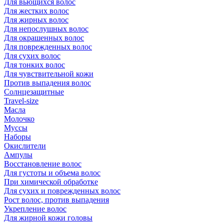
Для вьющихся волос
Для жестких волос
Для жирных волос
Для непослушных волос
Для окрашенных волос
Для поврежденных волос
Для сухих волос
Для тонких волос
Для чувствительной кожи
Против выпадения волос
Солнцезащитные
Travel-size
Масла
Молочко
Муссы
Наборы
Окислители
Ампулы
Восстановление волос
Для густоты и объема волос
При химической обработке
Для сухих и поврежденных волос
Рост волос, против выпадения
Укрепление волос
Для жирной кожи головы