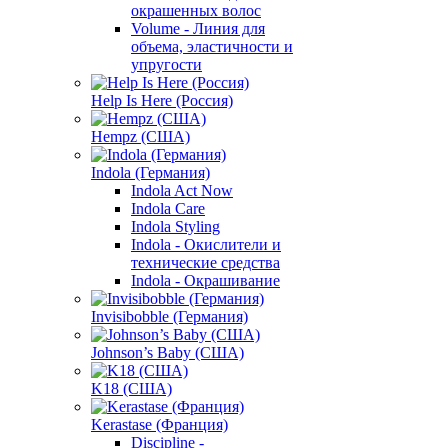
окрашенных волос
Volume - Линия для
объема, эластичности и
упругости
Help Is Here (Россия)
Hempz (США)
Indola (Германия)
Indola Act Now
Indola Care
Indola Styling
Indola - Окислители и
технические средства
Indola - Окрашивание
Invisibobble (Германия)
Johnson’s Baby (США)
K18 (США)
Kerastase (Франция)
Discipline -