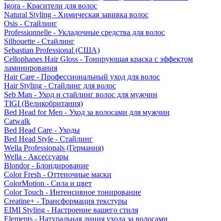
Igora - Красители для волос
Natural Styling - Химическая завивка волос
Osis - Стайлинг
Professionnelle - Укладочные средства для волос
Silhouette - Стайлинг
Sebastian Professional (США)
Cellophanes Hair Gloss - Тонирующая краска с эффектом
ламинирования
Hair Care - Профессиональный уход для волос
Hair Styling - Стайлинг для волос
Seb Man - Уход и стайлинг волос для мужчин
TIGI (Великобритания)
Bed Head for Men - Уход за волосами для мужчин
Catwalk
Bed Head Care - Уходы
Bed Head Style - Стайлинг
Wella Professionals (Германия)
Wella - Аксессуары
Blondor - Блондирование
Color Fresh - Оттеночные маски
ColorMotion - Сила и цвет
Color Touch - Интенсивное тонирование
Creatine+ - Трансформация текстуры
EIMI Styling - Настроение вашего стиля
Elements - Натуральная линия ухода за волосами