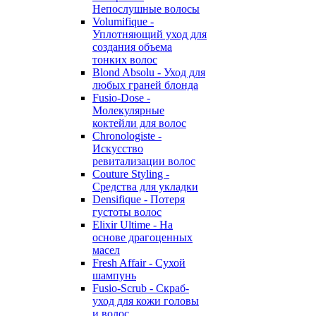
Непослушные волосы
Volumifique -
Уплотняющий уход для
создания объема
тонких волос
Blond Absolu - Уход для
любых граней блонда
Fusio-Dose -
Молекулярные
коктейли для волос
Chronologiste -
Искусство
ревитализации волос
Couture Styling -
Средства для укладки
Densifique - Потеря
густоты волос
Elixir Ultime - На
основе драгоценных
масел
Fresh Affair - Сухой
шампунь
Fusio-Scrub - Скраб-
уход для кожи головы
и волос