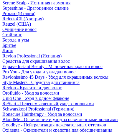
Serene Scalp - Истинная гармония
Supershine - Драгоценное сияние
Proraso (Италия)
RefectoCil (Австрия)
Reuzel (США)
Очищение волос
Стайлинг
Борода и усы
Бритье
Лицо
Revlon Professional (Испания)
Средства для окрашивания волос
Equave Instant Beauty - Мгновенная красота волос
Pro You - Для ухода и укладки волос
Revlonissimo 45 Days - Уход для окрашенных волосы
Style Masters - Средства для стайлинга
Revlon - Красители для волос
Orofluido - Уход за волосами
Uniq One - Уход в одном флаконе
ReStart - Переосмысленный уход за волосами
Schwarzkopf Professional (Германия)
Bonacure Hairtherapy - Уход за волосами
BlondMe - Осветление и уход за осветленными волосами
Goodbye - Нейтрализация нежелательных оттенков
Oxigenta - Окислители и средства для обесцвечивания