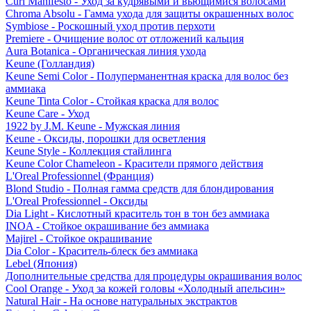
Curl Manifesto - Уход за кудрявыми и вьющимися волосами
Chroma Absolu - Гамма ухода для защиты окрашенных волос
Symbiose - Роскошный уход против перхоти
Premiere - Очищение волос от отложений кальция
Aura Botanica - Органическая линия ухода
Keune (Голландия)
Keune Semi Color - Полуперманентная краска для волос без
аммиака
Keune Tinta Color - Стойкая краска для волос
Keune Care - Уход
1922 by J.M. Keune - Мужская линия
Keune - Оксиды, порошки для осветления
Keune Style - Коллекция стайлинга
Keune Color Chameleon - Красители прямого действия
L'Oreal Professionnel (Франция)
Blond Studio - Полная гамма средств для блондирования
L'Oreal Professionnel - Оксиды
Dia Light - Кислотный краситель тон в тон без аммиака
INOA - Стойкое окрашивание без аммиака
Majirel - Стойкое окрашивание
Dia Color - Краситель-блеск без аммиака
Lebel (Япония)
Дополнительные средства для процедуры окрашивания волос
Cool Orange - Уход за кожей головы «Холодный апельсин»
Natural Hair - На основе натуральных экстрактов