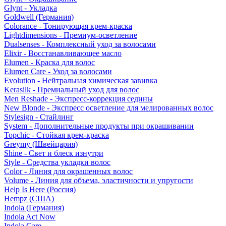
Glynt - Укладка
Goldwell (Германия)
Colorance - Тонирующая крем-краска
Lightdimensions - Премиум-осветление
Dualsenses - Комплексный уход за волосами
Elixir - Восстанавливающее масло
Elumen - Краска для волос
Elumen Care - Уход за волосами
Evolution - Нейтральная химическая завивка
Kerasilk - Премиальный уход для волос
Men Reshade - Экспресс-коррекция седины
New Blonde - Экспресс осветление для мелированных волос
Stylesign - Стайлинг
System - Дополнительные продукты при окрашивании
Topchic - Стойкая крем-краска
Greymy (Швейцария)
Shine - Свет и блеск изнутри
Style - Средства укладки волос
Color - Линия для окрашенных волос
Volume - Линия для объема, эластичности и упругости
Help Is Here (Россия)
Hempz (США)
Indola (Германия)
Indola Act Now
Indola Care