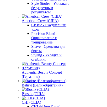
Style Stories - Укладка с
безупречным
результатом
American Crew (США)
Classic - Ежедневный
уход
Precision Blend -
Окрашивание и
тонирование
Shave - Средства для
бритья
Styling - Укладка и
стайлинг
Authentic Beauty Concept
(Германия)
Batiste (Великобритания)
Biosilk (США)
CHI (США)
CHI 44 Iron Guard -