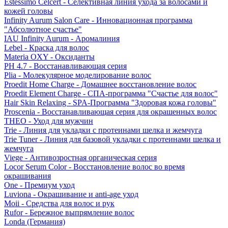
Estessimo Celcert - Селективная линия ухода за волосами и
кожей головы
Infinity Aurum Salon Care - Инновационная программа
"Абсолютное счастье"
IAU Infinity Aurum - Аромалиния
Lebel - Краска для волос
Materia OXY - Оксиданты
PH 4.7 - Восстанавливающая серия
Plia - Молекулярное моделирование волос
Proedit Home Charge - Домашнее восстановление волос
Proedit Element Charge - СПА-программа "Счастье для волос"
Hair Skin Relaxing - SPA-Программа "Здоровая кожа головы"
Proscenia - Восстанавливающая серия для окрашенных волос
THEO - Уход для мужчин
Trie - Линия для укладки с протеинами шелка и жемчуга
Trie Tuner - Линия для базовой укладки с протеинами шелка и
жемчуга
Viege - Антивозростная органическая серия
Locor Serum Color - Восстановление волос во время
окрашивания
One - Премиум уход
Luviona - Окрашивание и anti-age уход
Moii - Средства для волос и рук
Rufor - Бережное выпрямление волос
Londa (Германия)