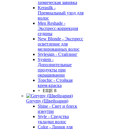
химическая завивка
Kerasilk -
Премиальный уход для
волос
Men Reshade -
Экспресс-коррекция
седины
New Blonde - Экспресс
осветление для
мелированных волос
Stylesign - Стайлинг
System -
Дополнительные
продукты при
окрашивании
Topchic - Стойкая
крем-краска
+ ЕЩЕ 8
Greymy (Швейцария)
Shine - Свет и блеск
изнутри
Style - Средства
укладки волос
Color - Линия для