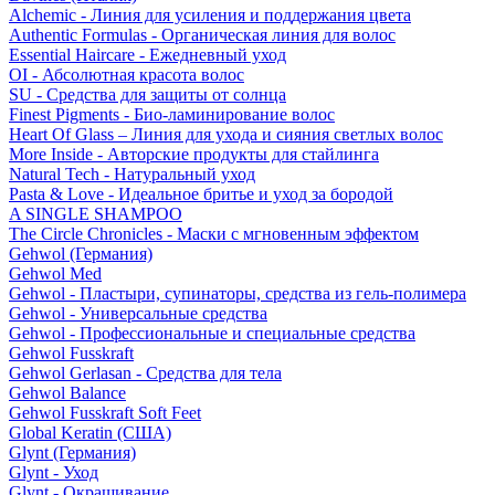
Alchemic - Линия для усиления и поддержания цвета
Authentic Formulas - Органическая линия для волос
Essential Haircare - Eжедневный уход
OI - Абсолютная красота волос
SU - Средства для защиты от солнца
Finest Pigments - Био-ламинирование волос
Heart Of Glass – Линия для ухода и сияния светлых волос
More Inside - Авторские продукты для стайлинга
Natural Tech - Натуральный уход
Pasta & Love - Идеальное бритье и уход за бородой
A SINGLE SHAMPOO
The Circle Chronicles - Маски с мгновенным эффектом
Gehwol (Германия)
Gehwol Med
Gehwol - Пластыри, супинаторы, средства из гель-полимера
Gehwol - Универсальные средства
Gehwol - Профессиональные и специальные средства
Gehwol Fusskraft
Gehwol Gerlasan - Средства для тела
Gehwol Balance
Gehwol Fusskraft Soft Feet
Global Keratin (США)
Glynt (Германия)
Glynt - Уход
Glynt - Окрашивание