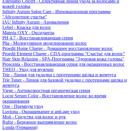
Estessimo Celcert - Селективная линия ухода за волосами и
кожей головы
Infinity Aurum Salon Care - Инновационная программа
"Абсолютное счастье"
IAU Infinity Aurum - Аромалиния
Lebel - Краска для волос
Materia OXY - Оксиданты
PH 4.7 - Восстанавливающая серия
Plia - Молекулярное моделирование волос
Proedit Home Charge - Домашнее восстановление волос
Proedit Element Charge - СПА-программа "Счастье для волос"
Hair Skin Relaxing - SPA-Программа "Здоровая кожа головы"
Proscenia - Восстанавливающая серия для окрашенных волос
THEO - Уход для мужчин
Trie - Линия для укладки с протеинами шелка и жемчуга
Trie Tuner - Линия для базовой укладки с протеинами шелка и
жемчуга
Viege - Антивозростная органическая серия
Locor Serum Color - Восстановление волос во время
окрашивания
One - Премиум уход
Luviona - Окрашивание и anti-age уход
Moii - Средства для волос и рук
Rufor - Бережное выпрямление волос
Londa (Германия)