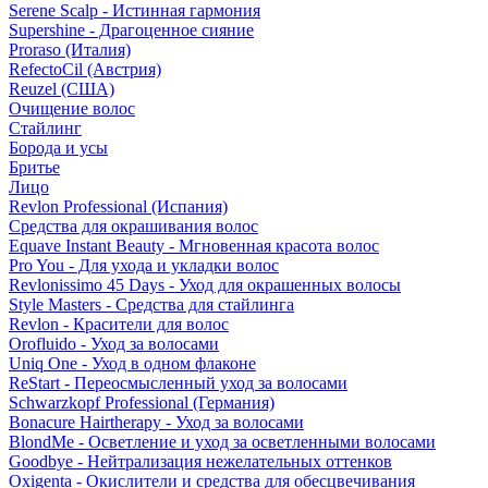
Serene Scalp - Истинная гармония
Supershine - Драгоценное сияние
Proraso (Италия)
RefectoCil (Австрия)
Reuzel (США)
Очищение волос
Стайлинг
Борода и усы
Бритье
Лицо
Revlon Professional (Испания)
Средства для окрашивания волос
Equave Instant Beauty - Мгновенная красота волос
Pro You - Для ухода и укладки волос
Revlonissimo 45 Days - Уход для окрашенных волосы
Style Masters - Средства для стайлинга
Revlon - Красители для волос
Orofluido - Уход за волосами
Uniq One - Уход в одном флаконе
ReStart - Переосмысленный уход за волосами
Schwarzkopf Professional (Германия)
Bonacure Hairtherapy - Уход за волосами
BlondMe - Осветление и уход за осветленными волосами
Goodbye - Нейтрализация нежелательных оттенков
Oxigenta - Окислители и средства для обесцвечивания