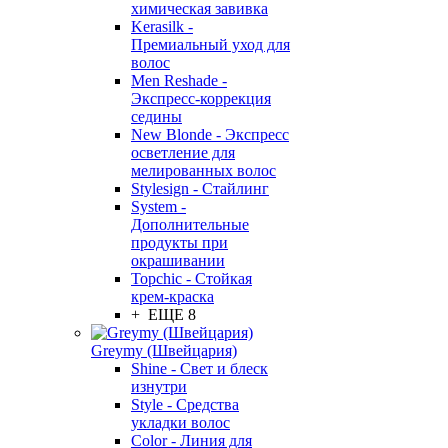
химическая завивка
Kerasilk -
Премиальный уход для
волос
Men Reshade -
Экспресс-коррекция
седины
New Blonde - Экспресс
осветление для
мелированных волос
Stylesign - Стайлинг
System -
Дополнительные
продукты при
окрашивании
Topchic - Стойкая
крем-краска
+ ЕЩЕ 8
Greymy (Швейцария)
Shine - Свет и блеск
изнутри
Style - Средства
укладки волос
Color - Линия для