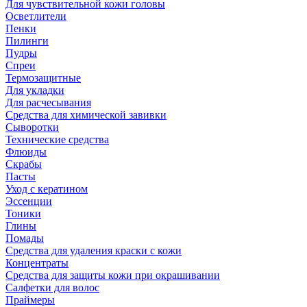
Для чувствительной кожи головы
Осветлители
Пенки
Пилинги
Пудры
Спреи
Термозащитные
Для укладки
Для расчесывания
Средства для химической завивки
Сыворотки
Технические средства
Флюиды
Скрабы
Пасты
Уход с кератином
Эссенции
Тоники
Глины
Помады
Средства для удаления краски с кожи
Концентраты
Средства для защиты кожи при окрашивании
Салфетки для волос
Праймеры