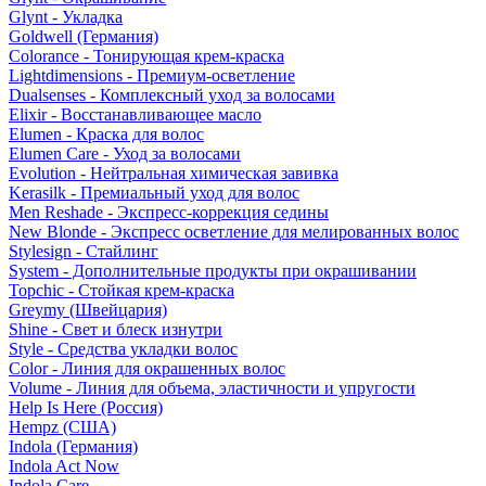
Glynt - Укладка
Goldwell (Германия)
Colorance - Тонирующая крем-краска
Lightdimensions - Премиум-осветление
Dualsenses - Комплексный уход за волосами
Elixir - Восстанавливающее масло
Elumen - Краска для волос
Elumen Care - Уход за волосами
Evolution - Нейтральная химическая завивка
Kerasilk - Премиальный уход для волос
Men Reshade - Экспресс-коррекция седины
New Blonde - Экспресс осветление для мелированных волос
Stylesign - Стайлинг
System - Дополнительные продукты при окрашивании
Topchic - Стойкая крем-краска
Greymy (Швейцария)
Shine - Свет и блеск изнутри
Style - Средства укладки волос
Color - Линия для окрашенных волос
Volume - Линия для объема, эластичности и упругости
Help Is Here (Россия)
Hempz (США)
Indola (Германия)
Indola Act Now
Indola Care