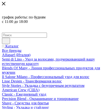
график работы:
по будням
с 11:00 до 18:00
Каталог
Все бренды
Alfaparf (Италия)
Semi di Lino - Уход за волосами, подчеркивающий вашу
естественную красоту
Blends Of Many - Линия профессиональных продуктов для
мужчин
Il Salone Milano - Профессиональный уход для волос
Lisse Design - Трансформация волос
Style Stories - Укладка с безупречным результатом
American Crew (США)
Classic - Ежедневный уход
Precision Blend - Окрашивание и тонирование
Shave - Средства для бритья
Styling - Укладка и стайлинг