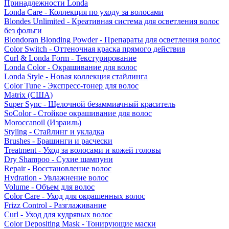
Принадлежности Londa
Londa Care - Коллекция по уходу за волосами
Blondes Unlimited - Креативная система для осветления волос
без фольги
Blondoran Blonding Powder - Препараты для осветления волос
Color Switch - Оттеночная краска прямого действия
Curl & Londa Form - Текстурирование
Londa Color - Окрашивание для волос
Londa Style - Новая коллекция стайлинга
Color Tune - Экспресс-тонер для волос
Matrix (США)
Super Sync - Щелочной безаммиачный краситель
SoColor - Стойкое окрашивание для волос
Moroccanoil (Израиль)
Styling - Стайлинг и укладка
Brushes - Брашинги и расчески
Treatment - Уход за волосами и кожей головы
Dry Shampoo - Сухие шампуни
Repair - Восстановление волос
Hydration - Увлажнение волос
Volume - Объем для волос
Color Care - Уход для окрашенных волос
Frizz Control - Разглаживание
Curl - Уход для кудрявых волос
Color Depositing Mask - Тонирующие маски