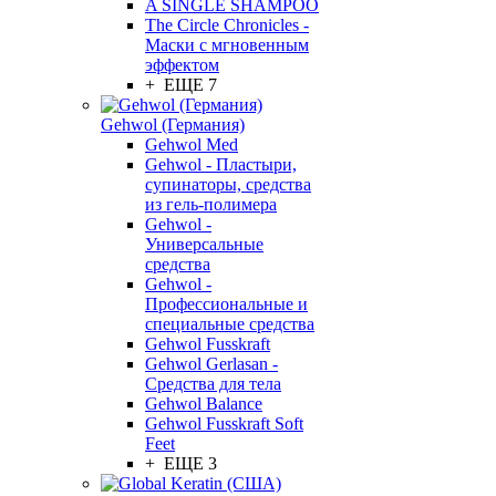
A SINGLE SHAMPOO
The Circle Chronicles -
Маски с мгновенным
эффектом
+ ЕЩЕ 7
Gehwol (Германия)
Gehwol Med
Gehwol - Пластыри,
супинаторы, средства
из гель-полимера
Gehwol -
Универсальные
средства
Gehwol -
Профессиональные и
специальные средства
Gehwol Fusskraft
Gehwol Gerlasan -
Средства для тела
Gehwol Balance
Gehwol Fusskraft Soft
Feet
+ ЕЩЕ 3