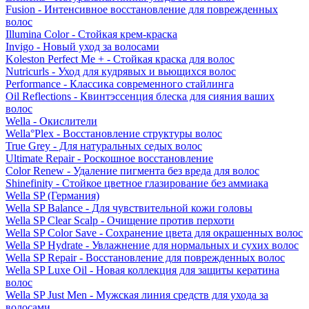
Fusion - Интенсивное восстановление для поврежденных
волос
Illumina Color - Стойкая крем-краска
Invigo - Новый уход за волосами
Koleston Perfect Me + - Стойкая краска для волос
Nutricurls - Уход для кудрявых и вьющихся волос
Performance - Классика современного стайлинга
Oil Reflections - Квинтэссенция блеска для сияния ваших
волос
Wella - Окислители
Wella°Plex - Восстановление структуры волос
True Grey - Для натуральных седых волос
Ultimate Repair - Роскошное восстановление
Color Renew - Удаление пигмента без вреда для волос
Shinefinity - Стойкое цветное глазирование без аммиака
Wella SP (Германия)
Wella SP Balance - Для чувствительной кожи головы
Wella SP Clear Scalp - Очищение против перхоти
Wella SP Color Save - Сохранение цвета для окрашенных волос
Wella SP Hydrate - Увлажнение для нормальных и сухих волос
Wella SP Repair - Восстановление для поврежденных волос
Wella SP Luxe Oil - Новая коллекция для защиты кератина
волос
Wella SP Just Men - Мужская линия средств для ухода за
волосами