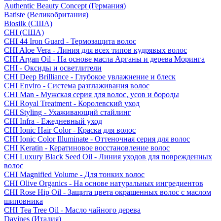
Authentic Beauty Concept (Германия)
Batiste (Великобритания)
Biosilk (США)
CHI (США)
CHI 44 Iron Guard - Термозащита волос
CHI Aloe Vera - Линия для всех типов кудрявых волос
CHI Argan Oil - На основе масла Арганы и дерева Моринга
CHI - Оксиды и осветлители
CHI Deep Brilliance - Глубокое увлажнение и блеск
CHI Enviro - Система разглаживания волос
CHI Man - Мужская серия для волос, усов и бороды
CHI Royal Treatment - Королевский уход
CHI Styling - Ухаживающий стайлинг
CHI Infra - Ежедневный уход
CHI Ionic Hair Color - Краска для волос
CHI Ionic Color Illuminate - Оттеночная серия для волос
CHI Keratin - Кератиновое восстановление волос
CHI Luxury Black Seed Oil - Линия уходов для поврежденных
волос
CHI Magnified Volume - Для тонких волос
CHI Olive Organics - На основе натуральных ингредиентов
CHI Rose Hip Oil - Защита цвета окрашенных волос с маслом
шиповника
CHI Tea Tree Oil - Масло чайного дерева
Davines (Италия)