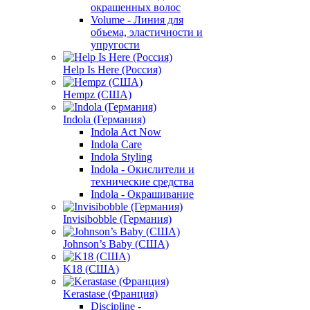
окрашенных волос
Volume - Линия для
объема, эластичности и
упругости
Help Is Here (Россия)
Hempz (США)
Indola (Германия)
Indola Act Now
Indola Care
Indola Styling
Indola - Окислители и
технические средства
Indola - Окрашивание
Invisibobble (Германия)
Johnson’s Baby (США)
K18 (США)
Kerastase (Франция)
Discipline -