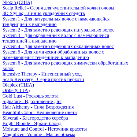
Nioxin (США)
Scalp Relief - Серия для чувствительной кожи головы
3D Styling - Линия укладочных средств
System 1 - Для натуральных волос с намечающейся
тенденцией к выпадению
System 2 - Для заметно редеющих натуральных волос
System 3 - Для окрашенных волос с намечающейся
тенденцией к выпадению
System 4 - Для заметно редеющих окрашенных волос
System 5 - Для химически обработанных волос с
намечающейся тенденцией к выпадению
System 6 - Для заметно редеющих химически обработанных
волос
Intensive Therapy - Интенсивный уход
Scalp Recovery - Серия против перхоти
Olaplex (США)
Oribe (США)
Gold Lust - Роскошь золота
Signature - Вдохновение дня
Hair Alchemy - Сила Возрождения
Beautiful Color - Великолепие цвета
Silverati - Благородство серебра
Bright Blonde - Яркий блонд
Moisture and Control - Источник красоты
Magnificent Volume - Магия объема