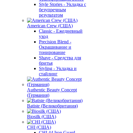
Style Stories - Укладка с
безупречным
результатом
American Crew (США)
Classic - Ежедневный
уход
Precision Blend -
Окрашивание и
тонирование
Shave - Средства для
бритья
Styling - Укладка и
стайлинг
Authentic Beauty Concept
(Германия)
Batiste (Великобритания)
Biosilk (США)
CHI (США)
CHI 44 Iron Guard -