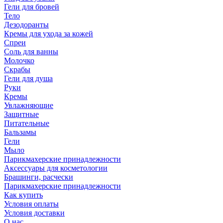
Гели для бровей
Тело
Дезодоранты
Кремы для ухода за кожей
Спреи
Соль для ванны
Молочко
Скрабы
Гели для душа
Руки
Кремы
Увлажняющие
Защитные
Питательные
Бальзамы
Гели
Мыло
Парикмахерские принадлежности
Аксессуары для косметологии
Брашинги, расчески
Парикмахерские принадлежности
Как купить
Условия оплаты
Условия доставки
О нас