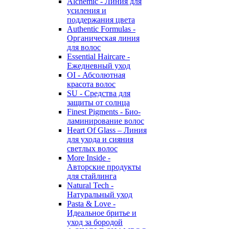
Alchemic - Линия для
усиления и
поддержания цвета
Authentic Formulas -
Органическая линия
для волос
Essential Haircare -
Eжедневный уход
OI - Абсолютная
красота волос
SU - Средства для
защиты от солнца
Finest Pigments - Био-
ламинирование волос
Heart Of Glass – Линия
для ухода и сияния
светлых волос
More Inside -
Авторские продукты
для стайлинга
Natural Tech -
Натуральный уход
Pasta & Love -
Идеальное бритье и
уход за бородой