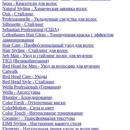
Igora - Красители для волос
Natural Styling - Химическая завивка волос
Osis - Стайлинг
Professionnelle - Укладочные средства для волос
Silhouette - Стайлинг
Sebastian Professional (США)
Cellophanes Hair Gloss - Тонирующая краска с эффектом
ламинирования
Hair Care - Профессиональный уход для волос
Hair Styling - Стайлинг для волос
Seb Man - Уход и стайлинг волос для мужчин
TIGI (Великобритания)
Bed Head for Men - Уход за волосами для мужчин
Catwalk
Bed Head Care - Уходы
Bed Head Style - Стайлинг
Wella Professionals (Германия)
Wella - Аксессуары
Blondor - Блондирование
Color Fresh - Оттеночные маски
ColorMotion - Сила и цвет
Color Touch - Интенсивное тонирование
Creatine+ - Трансформация текстуры
EIMI Styling - Настроение вашего стиля
Elements - Натуральная линия ухода за волосами