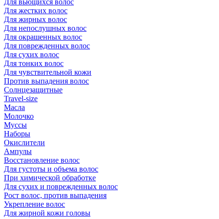
Для вьющихся волос
Для жестких волос
Для жирных волос
Для непослушных волос
Для окрашенных волос
Для поврежденных волос
Для сухих волос
Для тонких волос
Для чувствительной кожи
Против выпадения волос
Солнцезащитные
Travel-size
Масла
Молочко
Муссы
Наборы
Окислители
Ампулы
Восстановление волос
Для густоты и объема волос
При химической обработке
Для сухих и поврежденных волос
Рост волос, против выпадения
Укрепление волос
Для жирной кожи головы