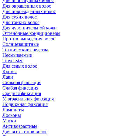
Для непослушных волос
Для окрашенных волос
Для поврежденных волос
Для сухих волос
Для тонких волос
Для чувствительной кожи
Оттеночные кондиционеры
Против выпадения волос
Солнцезащитные
Технические средства
Несмываемые
Travel-size
Для седых волос
Кремы
Лаки
Сильная фиксация
Слабая фиксация
Средняя фиксация
Ультрасильная фиксация
Подвижная фиксация
Ламинаты
Лосьоны
Маски
Антивозрастные
Для всех типов волос