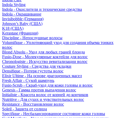
Indola Styling
Indola - Окислители и технические средства
Indola - Окрашивание
Invisibobble (Германия)
Johnson’s Baby (США)
K18 (США)
Kerastase (Франция)
Discipline - Непослушные волосы
Volumifique - Уплотняющий уход для создания объема тонких
волос
Blond Absolu - Уход для любых граней блонда
Fusio-Dose - Молекулярные коктейли для волос
Chronologiste - Искусство ревитализации волос
Couture Styling - Средства для укладки
Densifique - Потеря густоты волос
Elixir Ultime - На основе драгоценных масел
Fresh Affair - Сухой шампунь
Fusio-Scrub - Скраб-уход для кожи головы и волос
Genesis - Гамма против выпадения волос
Initialiste - Красота волос от корней до кончиков
Nutritive - Для сухих и чувствительных волос
Resistance - Восстановление волос
Soleil - Защита от солнца
Specifique - Несбалансированное состояние кожи головы