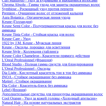
Curl Manifesto - Уход за кудрявыми и вьющимися волосами
Chroma Absolu - Гамма ухода для защиты окрашенных волос
Symbiose - Роскошный уход против перхоти
Premiere - Очищение волос от отложений кальция
Aura Botanica - Органическая линия ухода
Keune (Голландия)
Keune Semi Color - Полуперманентная краска для волос без
аммиака
Keune Tinta Color - Стойкая краска для волос
Keune Care - Уход
1922 by J.M. Keune - Мужская линия
Keune - Оксиды, порошки для осветления
Keune Style - Коллекция стайлинга
Keune Color Chameleon - Красители прямого действия
L'Oreal Professionnel (Франция)
Blond Studio - Полная гамма средств для блондирования
L'Oreal Professionnel - Оксиды
Dia Light - Кислотный краситель тон в тон без аммиака
INOA - Стойкое окрашивание без аммиака
Majirel - Стойкое окрашивание
Dia Color - Краситель-блеск без аммиака
Lebel (Япония)
Дополнительные средства для процедуры окрашивания волос
Cool Orange - Уход за кожей головы «Холодный апельсин»
Natural Hair - На основе натуральных экстрактов