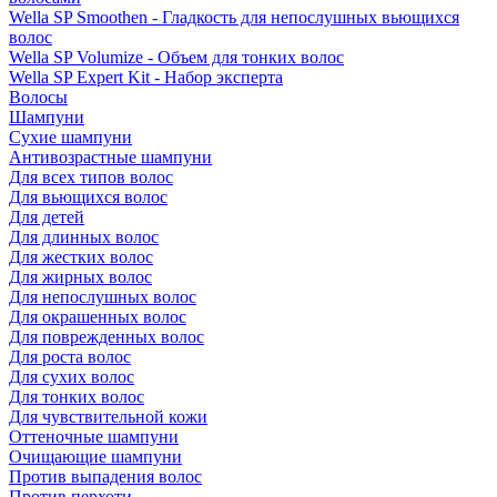
Wella SP Smoothen - Гладкость для непослушных вьющихся
волос
Wella SP Volumize - Объем для тонких волос
Wella SP Expert Kit - Набор эксперта
Волосы
Шампуни
Сухие шампуни
Антивозрастные шампуни
Для всех типов волос
Для вьющихся волос
Для детей
Для длинных волос
Для жестких волос
Для жирных волос
Для непослушных волос
Для окрашенных волос
Для поврежденных волос
Для роста волос
Для сухих волос
Для тонких волос
Для чувствительной кожи
Оттеночные шампуни
Очищающие шампуни
Против выпадения волос
Против перхоти