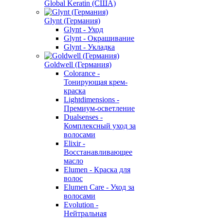
Global Keratin (США)
Glynt (Германия)
Glynt - Уход
Glynt - Окрашивание
Glynt - Укладка
Goldwell (Германия)
Colorance -
Тонирующая крем-
краска
Lightdimensions -
Премиум-осветление
Dualsenses -
Комплексный уход за
волосами
Elixir -
Восстанавливающее
масло
Elumen - Краска для
волос
Elumen Care - Уход за
волосами
Evolution -
Нейтральная