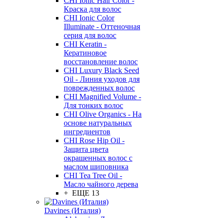
CHI Ionic Hair Color -
Краска для волос
CHI Ionic Color
Illuminate - Оттеночная
серия для волос
CHI Keratin -
Кератиновое
восстановление волос
CHI Luxury Black Seed
Oil - Линия уходов для
поврежденных волос
CHI Magnified Volume -
Для тонких волос
CHI Olive Organics - На
основе натуральных
ингредиентов
CHI Rose Hip Oil -
Защита цвета
окрашенных волос с
маслом шиповника
CHI Tea Tree Oil -
Масло чайного дерева
+ ЕЩЕ 13
Davines (Италия)