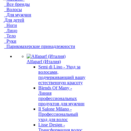
Все бренды
Волосы
Для мужчин
Для детей
Ноги
Лицо
Тело
Руки
Парикмахерские принадлежности
Alfaparf (Италия)
Semi di Lino - Уход за
волосами,
подчеркивающий вашу
естественную красоту
Blends Of Many -
Линия
профессиональных
продуктов для мужчин
Il Salone Milano -
Профессиональный
уход для волос
Lisse Design -
Трансформация волос