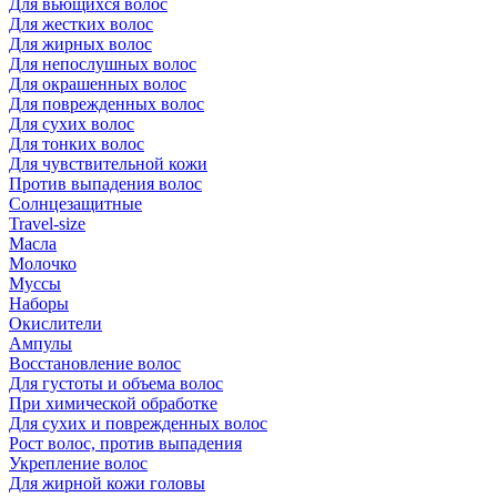
Для вьющихся волос
Для жестких волос
Для жирных волос
Для непослушных волос
Для окрашенных волос
Для поврежденных волос
Для сухих волос
Для тонких волос
Для чувствительной кожи
Против выпадения волос
Солнцезащитные
Travel-size
Масла
Молочко
Муссы
Наборы
Окислители
Ампулы
Восстановление волос
Для густоты и объема волос
При химической обработке
Для сухих и поврежденных волос
Рост волос, против выпадения
Укрепление волос
Для жирной кожи головы