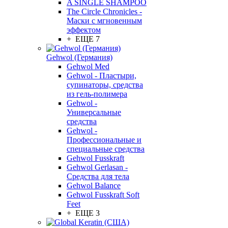
A SINGLE SHAMPOO
The Circle Chronicles -
Маски с мгновенным
эффектом
+ ЕЩЕ 7
Gehwol (Германия)
Gehwol Med
Gehwol - Пластыри,
супинаторы, средства
из гель-полимера
Gehwol -
Универсальные
средства
Gehwol -
Профессиональные и
специальные средства
Gehwol Fusskraft
Gehwol Gerlasan -
Средства для тела
Gehwol Balance
Gehwol Fusskraft Soft
Feet
+ ЕЩЕ 3