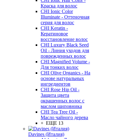
CHI Ionic Hair Color -
Краска для волос
CHI Ionic Color
Illuminate - Оттеночная
серия для волос
CHI Keratin -
Кератиновое
восстановление волос
CHI Luxury Black Seed
Oil - Линия уходов для
поврежденных волос
CHI Magnified Volume -
Для тонких волос
CHI Olive Organics - На
основе натуральных
ингредиентов
CHI Rose Hip Oil -
Защита цвета
окрашенных волос с
маслом шиповника
CHI Tea Tree Oil -
Масло чайного дерева
+ ЕЩЕ 13
Davines (Италия)