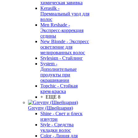
химическая завивка
Kerasilk -
Премиальный уход для
волос
Men Reshade -
Экспресс-коррекция
седины
New Blonde - Экспресс
осветление для
мелированных волос
Stylesign - Стайлинг
System -
Дополнительные
продукты при
окрашивании
Topchic - Стойкая
крем-краска
+ ЕЩЕ 8
Greymy (Швейцария)
Shine - Свет и блеск
изнутри
Style - Средства
укладки волос
Color - Линия для