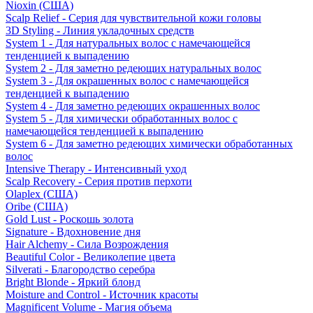
Nioxin (США)
Scalp Relief - Серия для чувствительной кожи головы
3D Styling - Линия укладочных средств
System 1 - Для натуральных волос с намечающейся
тенденцией к выпадению
System 2 - Для заметно редеющих натуральных волос
System 3 - Для окрашенных волос с намечающейся
тенденцией к выпадению
System 4 - Для заметно редеющих окрашенных волос
System 5 - Для химически обработанных волос с
намечающейся тенденцией к выпадению
System 6 - Для заметно редеющих химически обработанных
волос
Intensive Therapy - Интенсивный уход
Scalp Recovery - Серия против перхоти
Olaplex (США)
Oribe (США)
Gold Lust - Роскошь золота
Signature - Вдохновение дня
Hair Alchemy - Сила Возрождения
Beautiful Color - Великолепие цвета
Silverati - Благородство серебра
Bright Blonde - Яркий блонд
Moisture and Control - Источник красоты
Magnificent Volume - Магия объема