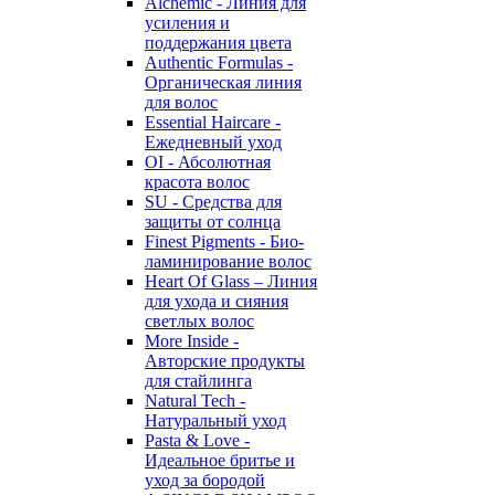
Alchemic - Линия для
усиления и
поддержания цвета
Authentic Formulas -
Органическая линия
для волос
Essential Haircare -
Eжедневный уход
OI - Абсолютная
красота волос
SU - Средства для
защиты от солнца
Finest Pigments - Био-
ламинирование волос
Heart Of Glass – Линия
для ухода и сияния
светлых волос
More Inside -
Авторские продукты
для стайлинга
Natural Tech -
Натуральный уход
Pasta & Love -
Идеальное бритье и
уход за бородой