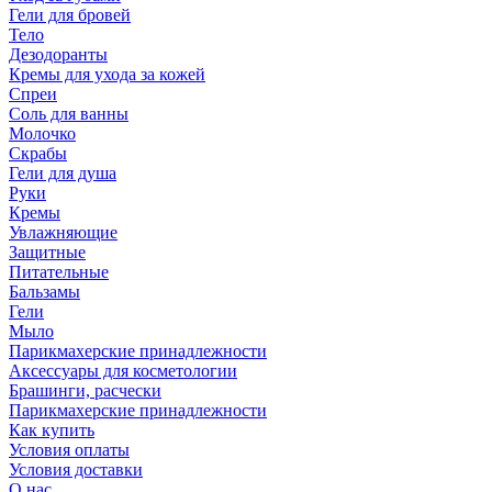
Гели для бровей
Тело
Дезодоранты
Кремы для ухода за кожей
Спреи
Соль для ванны
Молочко
Скрабы
Гели для душа
Руки
Кремы
Увлажняющие
Защитные
Питательные
Бальзамы
Гели
Мыло
Парикмахерские принадлежности
Аксессуары для косметологии
Брашинги, расчески
Парикмахерские принадлежности
Как купить
Условия оплаты
Условия доставки
О нас