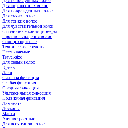
Для непослушных волос
Для окрашенных волос
Для поврежденных волос
Для сухих волос
Для тонких волос
Для чувствительной кожи
Оттеночные кондиционеры
Против выпадения волос
Солнцезащитные
Технические средства
Несмываемые
Travel-size
Для седых волос
Кремы
Лаки
Сильная фиксация
Слабая фиксация
Средняя фиксация
Ультрасильная фиксация
Подвижная фиксация
Ламинаты
Лосьоны
Маски
Антивозрастные
Для всех типов волос