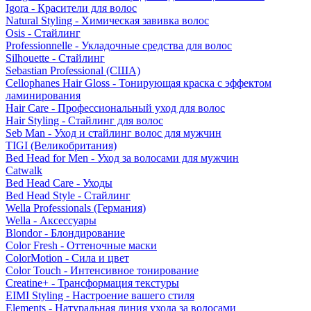
Igora - Красители для волос
Natural Styling - Химическая завивка волос
Osis - Стайлинг
Professionnelle - Укладочные средства для волос
Silhouette - Стайлинг
Sebastian Professional (США)
Cellophanes Hair Gloss - Тонирующая краска с эффектом
ламинирования
Hair Care - Профессиональный уход для волос
Hair Styling - Стайлинг для волос
Seb Man - Уход и стайлинг волос для мужчин
TIGI (Великобритания)
Bed Head for Men - Уход за волосами для мужчин
Catwalk
Bed Head Care - Уходы
Bed Head Style - Стайлинг
Wella Professionals (Германия)
Wella - Аксессуары
Blondor - Блондирование
Color Fresh - Оттеночные маски
ColorMotion - Сила и цвет
Color Touch - Интенсивное тонирование
Creatine+ - Трансформация текстуры
EIMI Styling - Настроение вашего стиля
Elements - Натуральная линия ухода за волосами