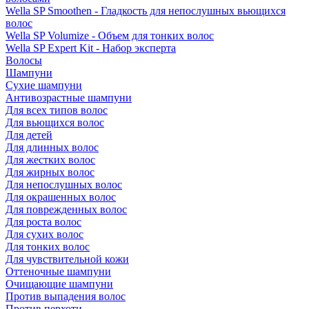
Wella SP Smoothen - Гладкость для непослушных вьющихся
волос
Wella SP Volumize - Объем для тонких волос
Wella SP Expert Kit - Набор эксперта
Волосы
Шампуни
Сухие шампуни
Антивозрастные шампуни
Для всех типов волос
Для вьющихся волос
Для детей
Для длинных волос
Для жестких волос
Для жирных волос
Для непослушных волос
Для окрашенных волос
Для поврежденных волос
Для роста волос
Для сухих волос
Для тонких волос
Для чувствительной кожи
Оттеночные шампуни
Очищающие шампуни
Против выпадения волос
Против перхоти