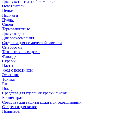
Для чувствительной кожи головы
Осветлители
Пенки
Пилинги
Пудры
Спреи
Термозащитные
Для укладки
Для расчесывания
Средства для химической завивки
Сыворотки
Технические средства
Флюиды
Скрабы
Пасты
Уход с кератином
Эссенции
Тоники
Глины
Помады
Средства для удаления краски с кожи
Концентраты
Средства для защиты кожи при окрашивании
Салфетки для волос
Праймеры