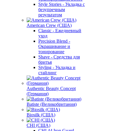
Style Stories - Укладка с
безупречным
результатом
American Crew (США)
Classic - Ежедневный
уход
Precision Blend -
Окрашивание и
тонирование
Shave - Средства для
бритья
Styling - Укладка и
стайлинг
Authentic Beauty Concept
(Германия)
Batiste (Великобритания)
Biosilk (США)
CHI (США)
CHI 44 Iron Guard -