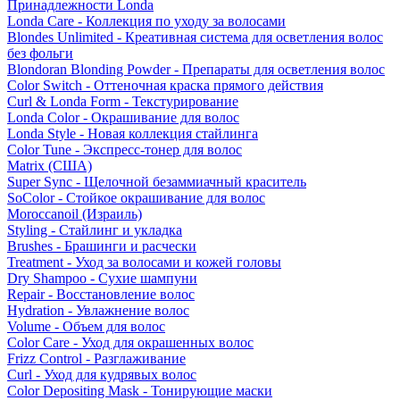
Принадлежности Londa
Londa Care - Коллекция по уходу за волосами
Blondes Unlimited - Креативная система для осветления волос
без фольги
Blondoran Blonding Powder - Препараты для осветления волос
Color Switch - Оттеночная краска прямого действия
Curl & Londa Form - Текстурирование
Londa Color - Окрашивание для волос
Londa Style - Новая коллекция стайлинга
Color Tune - Экспресс-тонер для волос
Matrix (США)
Super Sync - Щелочной безаммиачный краситель
SoColor - Стойкое окрашивание для волос
Moroccanoil (Израиль)
Styling - Стайлинг и укладка
Brushes - Брашинги и расчески
Treatment - Уход за волосами и кожей головы
Dry Shampoo - Сухие шампуни
Repair - Восстановление волос
Hydration - Увлажнение волос
Volume - Объем для волос
Color Care - Уход для окрашенных волос
Frizz Control - Разглаживание
Curl - Уход для кудрявых волос
Color Depositing Mask - Тонирующие маски