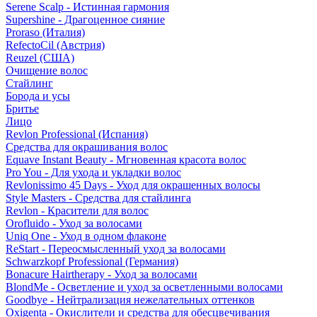
Serene Scalp - Истинная гармония
Supershine - Драгоценное сияние
Proraso (Италия)
RefectoCil (Австрия)
Reuzel (США)
Очищение волос
Стайлинг
Борода и усы
Бритье
Лицо
Revlon Professional (Испания)
Средства для окрашивания волос
Equave Instant Beauty - Мгновенная красота волос
Pro You - Для ухода и укладки волос
Revlonissimo 45 Days - Уход для окрашенных волосы
Style Masters - Средства для стайлинга
Revlon - Красители для волос
Orofluido - Уход за волосами
Uniq One - Уход в одном флаконе
ReStart - Переосмысленный уход за волосами
Schwarzkopf Professional (Германия)
Bonacure Hairtherapy - Уход за волосами
BlondMe - Осветление и уход за осветленными волосами
Goodbye - Нейтрализация нежелательных оттенков
Oxigenta - Окислители и средства для обесцвечивания