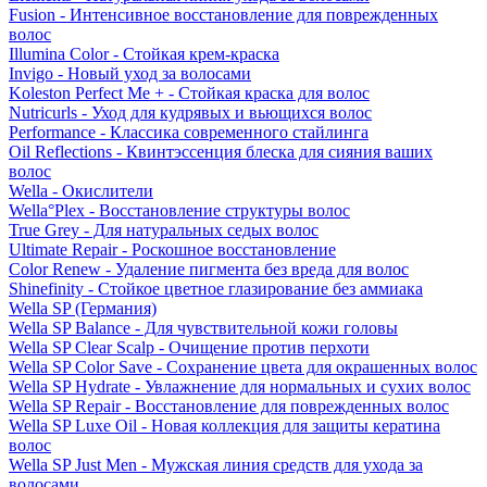
Fusion - Интенсивное восстановление для поврежденных
волос
Illumina Color - Стойкая крем-краска
Invigo - Новый уход за волосами
Koleston Perfect Me + - Стойкая краска для волос
Nutricurls - Уход для кудрявых и вьющихся волос
Performance - Классика современного стайлинга
Oil Reflections - Квинтэссенция блеска для сияния ваших
волос
Wella - Окислители
Wella°Plex - Восстановление структуры волос
True Grey - Для натуральных седых волос
Ultimate Repair - Роскошное восстановление
Color Renew - Удаление пигмента без вреда для волос
Shinefinity - Стойкое цветное глазирование без аммиака
Wella SP (Германия)
Wella SP Balance - Для чувствительной кожи головы
Wella SP Clear Scalp - Очищение против перхоти
Wella SP Color Save - Сохранение цвета для окрашенных волос
Wella SP Hydrate - Увлажнение для нормальных и сухих волос
Wella SP Repair - Восстановление для поврежденных волос
Wella SP Luxe Oil - Новая коллекция для защиты кератина
волос
Wella SP Just Men - Мужская линия средств для ухода за
волосами