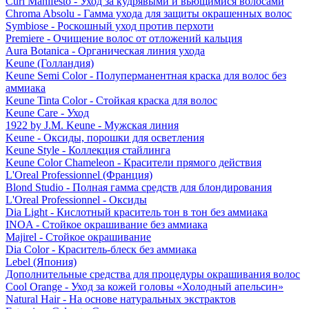
Curl Manifesto - Уход за кудрявыми и вьющимися волосами
Chroma Absolu - Гамма ухода для защиты окрашенных волос
Symbiose - Роскошный уход против перхоти
Premiere - Очищение волос от отложений кальция
Aura Botanica - Органическая линия ухода
Keune (Голландия)
Keune Semi Color - Полуперманентная краска для волос без
аммиака
Keune Tinta Color - Стойкая краска для волос
Keune Care - Уход
1922 by J.M. Keune - Мужская линия
Keune - Оксиды, порошки для осветления
Keune Style - Коллекция стайлинга
Keune Color Chameleon - Красители прямого действия
L'Oreal Professionnel (Франция)
Blond Studio - Полная гамма средств для блондирования
L'Oreal Professionnel - Оксиды
Dia Light - Кислотный краситель тон в тон без аммиака
INOA - Стойкое окрашивание без аммиака
Majirel - Стойкое окрашивание
Dia Color - Краситель-блеск без аммиака
Lebel (Япония)
Дополнительные средства для процедуры окрашивания волос
Cool Orange - Уход за кожей головы «Холодный апельсин»
Natural Hair - На основе натуральных экстрактов