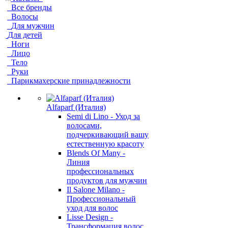
Все бренды
Волосы
Для мужчин
Для детей
Ноги
Лицо
Тело
Руки
Парикмахерские принадлежности
Alfaparf (Италия)
Semi di Lino - Уход за
волосами,
подчеркивающий вашу
естественную красоту
Blends Of Many -
Линия
профессиональных
продуктов для мужчин
Il Salone Milano -
Профессиональный
уход для волос
Lisse Design -
Трансформация волос