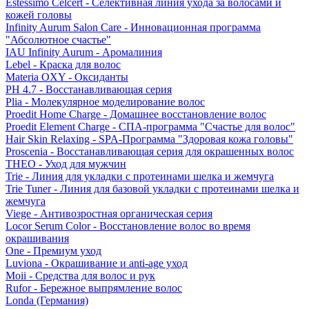
Estessimo Celcert - Селективная линия ухода за волосами и
кожей головы
Infinity Aurum Salon Care - Инновационная программа
"Абсолютное счастье"
IAU Infinity Aurum - Аромалиния
Lebel - Краска для волос
Materia OXY - Оксиданты
PH 4.7 - Восстанавливающая серия
Plia - Молекулярное моделирование волос
Proedit Home Charge - Домашнее восстановление волос
Proedit Element Charge - СПА-программа "Счастье для волос"
Hair Skin Relaxing - SPA-Программа "Здоровая кожа головы"
Proscenia - Восстанавливающая серия для окрашенных волос
THEO - Уход для мужчин
Trie - Линия для укладки с протеинами шелка и жемчуга
Trie Tuner - Линия для базовой укладки с протеинами шелка и
жемчуга
Viege - Антивозростная органическая серия
Locor Serum Color - Восстановление волос во время
окрашивания
One - Премиум уход
Luviona - Окрашивание и anti-age уход
Moii - Средства для волос и рук
Rufor - Бережное выпрямление волос
Londa (Германия)