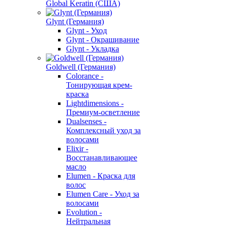
Global Keratin (США)
Glynt (Германия)
Glynt - Уход
Glynt - Окрашивание
Glynt - Укладка
Goldwell (Германия)
Colorance -
Тонирующая крем-
краска
Lightdimensions -
Премиум-осветление
Dualsenses -
Комплексный уход за
волосами
Elixir -
Восстанавливающее
масло
Elumen - Краска для
волос
Elumen Care - Уход за
волосами
Evolution -
Нейтральная