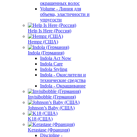
окрашенных волос
Volume - Линия для
объема, эластичности и
упругости
Help Is Here (Россия)
Hempz (США)
Indola (Германия)
Indola Act Now
Indola Care
Indola Styling
Indola - Окислители и
технические средства
Indola - Окрашивание
Invisibobble (Германия)
Johnson’s Baby (США)
K18 (США)
Kerastase (Франция)
Discipline -