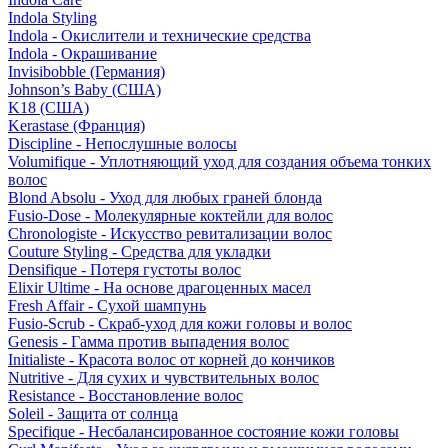
Indola Styling
Indola - Окислители и технические средства
Indola - Окрашивание
Invisibobble (Германия)
Johnson’s Baby (США)
K18 (США)
Kerastase (Франция)
Discipline - Непослушные волосы
Volumifique - Уплотняющий уход для создания объема тонких
волос
Blond Absolu - Уход для любых граней блонда
Fusio-Dose - Молекулярные коктейли для волос
Chronologiste - Искусство ревитализации волос
Couture Styling - Средства для укладки
Densifique - Потеря густоты волос
Elixir Ultime - На основе драгоценных масел
Fresh Affair - Сухой шампунь
Fusio-Scrub - Скраб-уход для кожи головы и волос
Genesis - Гамма против выпадения волос
Initialiste - Красота волос от корней до кончиков
Nutritive - Для сухих и чувствительных волос
Resistance - Восстановление волос
Soleil - Защита от солнца
Specifique - Несбалансированное состояние кожи головы