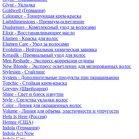
Glynt - Укладка
Goldwell (Германия)
Colorance - Тонирующая крем-краска
Lightdimensions - Премиум-осветление
Dualsenses - Комплексный уход за волосами
Elixir - Восстанавливающее масло
Elumen - Краска для волос
Elumen Care - Уход за волосами
Evolution - Нейтральная химическая завивка
Kerasilk - Премиальный уход для волос
Men Reshade - Экспресс-коррекция седины
New Blonde - Экспресс осветление для мелированных волос
Stylesign - Стайлинг
System - Дополнительные продукты при окрашивании
Topchic - Стойкая крем-краска
Greymy (Швейцария)
Shine - Свет и блеск изнутри
Style - Средства укладки волос
Color - Линия для окрашенных волос
Volume - Линия для объема, эластичности и упругости
Help Is Here (Россия)
Hempz (США)
Indola (Германия)
Indola Act Now
Indola Care