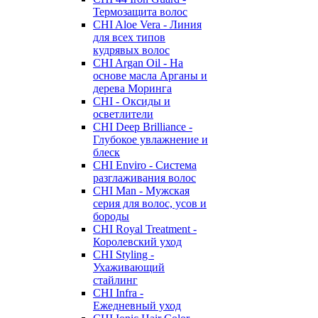
Термозащита волос
CHI Aloe Vera - Линия
для всех типов
кудрявых волос
CHI Argan Oil - На
основе масла Арганы и
дерева Моринга
CHI - Оксиды и
осветлители
CHI Deep Brilliance -
Глубокое увлажнение и
блеск
CHI Enviro - Система
разглаживания волос
CHI Man - Мужская
серия для волос, усов и
бороды
CHI Royal Treatment -
Королевский уход
CHI Styling -
Ухаживающий
стайлинг
CHI Infra -
Ежедневный уход