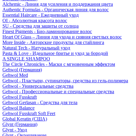
Alchemic - Линия для усиления и поддержания цвета
Authentic Formulas - Органическая линия для волос
Essential Haircare - Eжедневный уход
OI - Абсолютная красота волос
SU - Средства для защиты от солнца
Finest Pigments - Био-ламинирование волос
Heart Of Glass – Линия для ухода и сияния светлых волос
More Inside - Авторские продукты для стайлинга
Natural Tech - Натуральный уход
Pasta & Love - Идеальное бритье и уход за бородой
A SINGLE SHAMPOO
The Circle Chronicles - Маски с мгновенным эффектом
Gehwol (Германия)
Gehwol Med
Gehwol - Пластыри, супинаторы, средства из гель-полимера
Gehwol - Универсальные средства
Gehwol - Профессиональные и специальные средства
Gehwol Fusskraft
Gehwol Gerlasan - Средства для тела
Gehwol Balance
Gehwol Fusskraft Soft Feet
Global Keratin (США)
Glynt (Германия)
Glynt - Уход
Glynt - Окрашивание