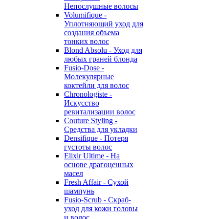
Непослушные волосы
Volumifique -
Уплотняющий уход для
создания объема
тонких волос
Blond Absolu - Уход для
любых граней блонда
Fusio-Dose -
Молекулярные
коктейли для волос
Chronologiste -
Искусство
ревитализации волос
Couture Styling -
Средства для укладки
Densifique - Потеря
густоты волос
Elixir Ultime - На
основе драгоценных
масел
Fresh Affair - Сухой
шампунь
Fusio-Scrub - Скраб-
уход для кожи головы
и волос