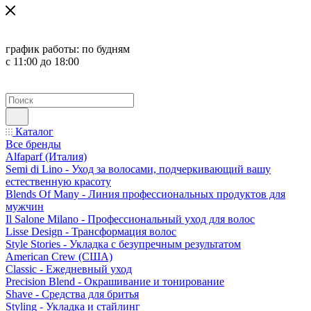
график работы:
по будням
с 11:00 до 18:00
Каталог
Все бренды
Alfaparf (Италия)
Semi di Lino - Уход за волосами, подчеркивающий вашу
естественную красоту
Blends Of Many - Линия профессиональных продуктов для
мужчин
Il Salone Milano - Профессиональный уход для волос
Lisse Design - Трансформация волос
Style Stories - Укладка с безупречным результатом
American Crew (США)
Classic - Ежедневный уход
Precision Blend - Окрашивание и тонирование
Shave - Средства для бритья
Styling - Укладка и стайлинг