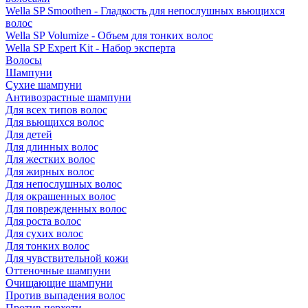
Wella SP Smoothen - Гладкость для непослушных вьющихся
волос
Wella SP Volumize - Объем для тонких волос
Wella SP Expert Kit - Набор эксперта
Волосы
Шампуни
Сухие шампуни
Антивозрастные шампуни
Для всех типов волос
Для вьющихся волос
Для детей
Для длинных волос
Для жестких волос
Для жирных волос
Для непослушных волос
Для окрашенных волос
Для поврежденных волос
Для роста волос
Для сухих волос
Для тонких волос
Для чувствительной кожи
Оттеночные шампуни
Очищающие шампуни
Против выпадения волос
Против перхоти