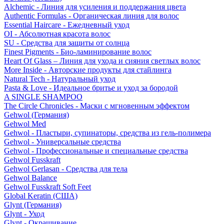
Alchemic - Линия для усиления и поддержания цвета
Authentic Formulas - Органическая линия для волос
Essential Haircare - Eжедневный уход
OI - Абсолютная красота волос
SU - Средства для защиты от солнца
Finest Pigments - Био-ламинирование волос
Heart Of Glass – Линия для ухода и сияния светлых волос
More Inside - Авторские продукты для стайлинга
Natural Tech - Натуральный уход
Pasta & Love - Идеальное бритье и уход за бородой
A SINGLE SHAMPOO
The Circle Chronicles - Маски с мгновенным эффектом
Gehwol (Германия)
Gehwol Med
Gehwol - Пластыри, супинаторы, средства из гель-полимера
Gehwol - Универсальные средства
Gehwol - Профессиональные и специальные средства
Gehwol Fusskraft
Gehwol Gerlasan - Средства для тела
Gehwol Balance
Gehwol Fusskraft Soft Feet
Global Keratin (США)
Glynt (Германия)
Glynt - Уход
Glynt - Окрашивание