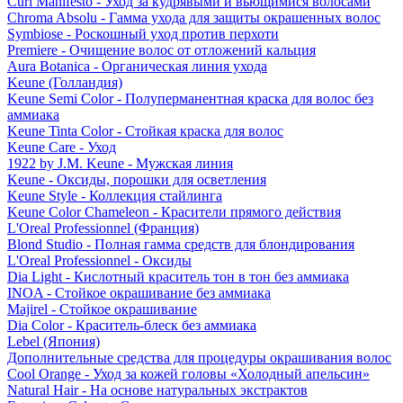
Curl Manifesto - Уход за кудрявыми и вьющимися волосами
Chroma Absolu - Гамма ухода для защиты окрашенных волос
Symbiose - Роскошный уход против перхоти
Premiere - Очищение волос от отложений кальция
Aura Botanica - Органическая линия ухода
Keune (Голландия)
Keune Semi Color - Полуперманентная краска для волос без
аммиака
Keune Tinta Color - Стойкая краска для волос
Keune Care - Уход
1922 by J.M. Keune - Мужская линия
Keune - Оксиды, порошки для осветления
Keune Style - Коллекция стайлинга
Keune Color Chameleon - Красители прямого действия
L'Oreal Professionnel (Франция)
Blond Studio - Полная гамма средств для блондирования
L'Oreal Professionnel - Оксиды
Dia Light - Кислотный краситель тон в тон без аммиака
INOA - Стойкое окрашивание без аммиака
Majirel - Стойкое окрашивание
Dia Color - Краситель-блеск без аммиака
Lebel (Япония)
Дополнительные средства для процедуры окрашивания волос
Cool Orange - Уход за кожей головы «Холодный апельсин»
Natural Hair - На основе натуральных экстрактов