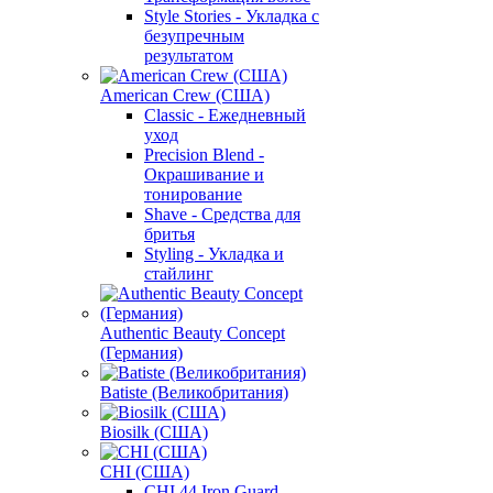
Style Stories - Укладка с
безупречным
результатом
American Crew (США)
Classic - Ежедневный
уход
Precision Blend -
Окрашивание и
тонирование
Shave - Средства для
бритья
Styling - Укладка и
стайлинг
Authentic Beauty Concept
(Германия)
Batiste (Великобритания)
Biosilk (США)
CHI (США)
CHI 44 Iron Guard -