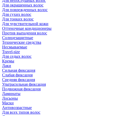
Для непослушных волос
Для окрашенных волос
Для поврежденных волос
Для сухих волос
Для тонких волос
Для чувствительной кожи
Оттеночные кондиционеры
Против выпадения волос
Солнцезащитные
Технические средства
Несмываемые
Travel-size
Для седых волос
Кремы
Лаки
Сильная фиксация
Слабая фиксация
Средняя фиксация
Ультрасильная фиксация
Подвижная фиксация
Ламинаты
Лосьоны
Маски
Антивозрастные
Для всех типов волос