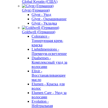
Global Keratin (США)
Glynt (Германия)
Glynt - Уход
Glynt - Окрашивание
Glynt - Укладка
Goldwell (Германия)
Colorance -
Тонирующая крем-
краска
Lightdimensions -
Премиум-осветление
Dualsenses -
Комплексный уход за
волосами
Elixir -
Восстанавливающее
масло
Elumen - Краска для
волос
Elumen Care - Уход за
волосами
Evolution -
Нейтральная