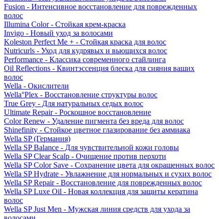
Fusion - Интенсивное восстановление для поврежденных
волос
Illumina Color - Стойкая крем-краска
Invigo - Новый уход за волосами
Koleston Perfect Me + - Стойкая краска для волос
Nutricurls - Уход для кудрявых и вьющихся волос
Performance - Классика современного стайлинга
Oil Reflections - Квинтэссенция блеска для сияния ваших
волос
Wella - Окислители
Wella°Plex - Восстановление структуры волос
True Grey - Для натуральных седых волос
Ultimate Repair - Роскошное восстановление
Color Renew - Удаление пигмента без вреда для волос
Shinefinity - Стойкое цветное глазирование без аммиака
Wella SP (Германия)
Wella SP Balance - Для чувствительной кожи головы
Wella SP Clear Scalp - Очищение против перхоти
Wella SP Color Save - Сохранение цвета для окрашенных волос
Wella SP Hydrate - Увлажнение для нормальных и сухих волос
Wella SP Repair - Восстановление для поврежденных волос
Wella SP Luxe Oil - Новая коллекция для защиты кератина
волос
Wella SP Just Men - Мужская линия средств для ухода за
волосами