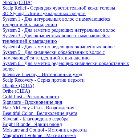
Nioxin (США)
Scalp Relief - Серия для чувствительной кожи головы
3D Styling - Линия укладочных средств
System 1 - Для натуральных волос с намечающейся
тенденцией к выпадению
System 2 - Для заметно редеющих натуральных волос
System 3 - Для окрашенных волос с намечающейся
тенденцией к выпадению
System 4 - Для заметно редеющих окрашенных волос
System 5 - Для химически обработанных волос с
намечающейся тенденцией к выпадению
System 6 - Для заметно редеющих химически обработанных
волос
Intensive Therapy - Интенсивный уход
Scalp Recovery - Серия против перхоти
Olaplex (США)
Oribe (США)
Gold Lust - Роскошь золота
Signature - Вдохновение дня
Hair Alchemy - Сила Возрождения
Beautiful Color - Великолепие цвета
Silverati - Благородство серебра
Bright Blonde - Яркий блонд
Moisture and Control - Источник красоты
Magnificent Volume - Магия объема