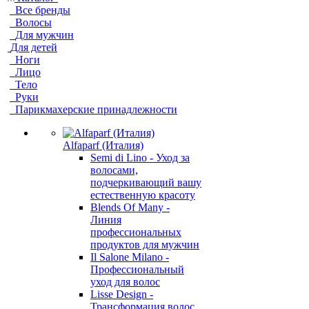
Все бренды
Волосы
Для мужчин
Для детей
Ноги
Лицо
Тело
Руки
Парикмахерские принадлежности
Alfaparf (Италия)
Semi di Lino - Уход за
волосами,
подчеркивающий вашу
естественную красоту
Blends Of Many -
Линия
профессиональных
продуктов для мужчин
Il Salone Milano -
Профессиональный
уход для волос
Lisse Design -
Трансформация волос