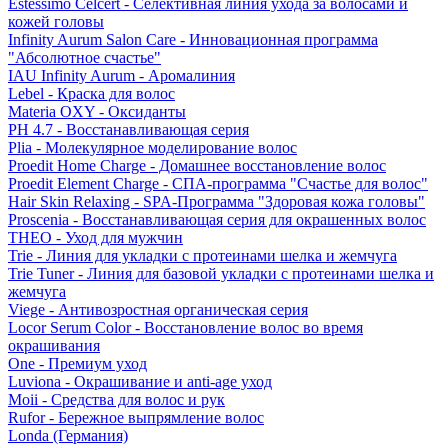
Estessimo Celcert - Селективная линия ухода за волосами и
кожей головы
Infinity Aurum Salon Care - Инновационная программа
"Абсолютное счастье"
IAU Infinity Aurum - Аромалиния
Lebel - Краска для волос
Materia OXY - Оксиданты
PH 4.7 - Восстанавливающая серия
Plia - Молекулярное моделирование волос
Proedit Home Charge - Домашнее восстановление волос
Proedit Element Charge - СПА-программа "Счастье для волос"
Hair Skin Relaxing - SPA-Программа "Здоровая кожа головы"
Proscenia - Восстанавливающая серия для окрашенных волос
THEO - Уход для мужчин
Trie - Линия для укладки с протеинами шелка и жемчуга
Trie Tuner - Линия для базовой укладки с протеинами шелка и
жемчуга
Viege - Антивозростная органическая серия
Locor Serum Color - Восстановление волос во время
окрашивания
One - Премиум уход
Luviona - Окрашивание и anti-age уход
Moii - Средства для волос и рук
Rufor - Бережное выпрямление волос
Londa (Германия)