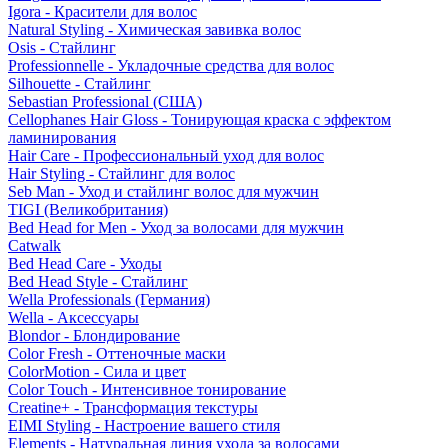
Igora - Красители для волос
Natural Styling - Химическая завивка волос
Osis - Стайлинг
Professionnelle - Укладочные средства для волос
Silhouette - Стайлинг
Sebastian Professional (США)
Cellophanes Hair Gloss - Тонирующая краска с эффектом
ламинирования
Hair Care - Профессиональный уход для волос
Hair Styling - Стайлинг для волос
Seb Man - Уход и стайлинг волос для мужчин
TIGI (Великобритания)
Bed Head for Men - Уход за волосами для мужчин
Catwalk
Bed Head Care - Уходы
Bed Head Style - Стайлинг
Wella Professionals (Германия)
Wella - Аксессуары
Blondor - Блондирование
Color Fresh - Оттеночные маски
ColorMotion - Сила и цвет
Color Touch - Интенсивное тонирование
Creatine+ - Трансформация текстуры
EIMI Styling - Настроение вашего стиля
Elements - Натуральная линия ухода за волосами