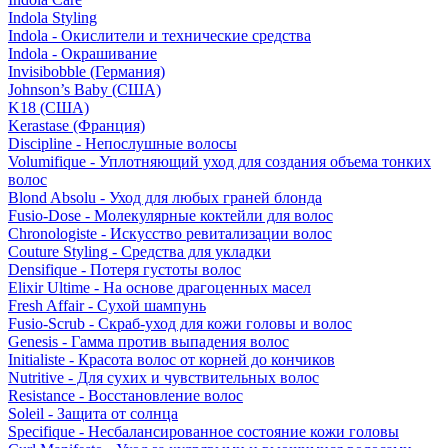
Indola Styling
Indola - Окислители и технические средства
Indola - Окрашивание
Invisibobble (Германия)
Johnson’s Baby (США)
K18 (США)
Kerastase (Франция)
Discipline - Непослушные волосы
Volumifique - Уплотняющий уход для создания объема тонких
волос
Blond Absolu - Уход для любых граней блонда
Fusio-Dose - Молекулярные коктейли для волос
Chronologiste - Искусство ревитализации волос
Couture Styling - Средства для укладки
Densifique - Потеря густоты волос
Elixir Ultime - На основе драгоценных масел
Fresh Affair - Сухой шампунь
Fusio-Scrub - Скраб-уход для кожи головы и волос
Genesis - Гамма против выпадения волос
Initialiste - Красота волос от корней до кончиков
Nutritive - Для сухих и чувствительных волос
Resistance - Восстановление волос
Soleil - Защита от солнца
Specifique - Несбалансированное состояние кожи головы