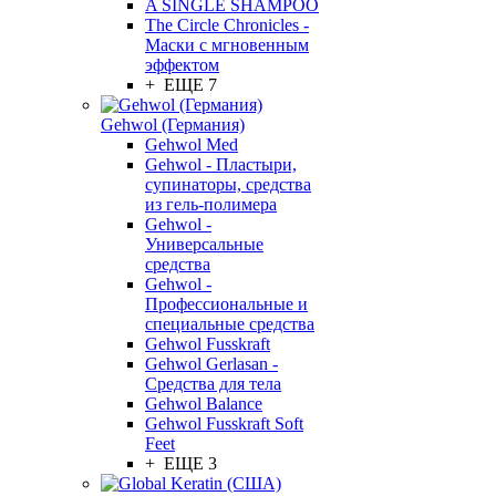
A SINGLE SHAMPOO
The Circle Chronicles -
Маски с мгновенным
эффектом
+ ЕЩЕ 7
Gehwol (Германия)
Gehwol Med
Gehwol - Пластыри,
супинаторы, средства
из гель-полимера
Gehwol -
Универсальные
средства
Gehwol -
Профессиональные и
специальные средства
Gehwol Fusskraft
Gehwol Gerlasan -
Средства для тела
Gehwol Balance
Gehwol Fusskraft Soft
Feet
+ ЕЩЕ 3