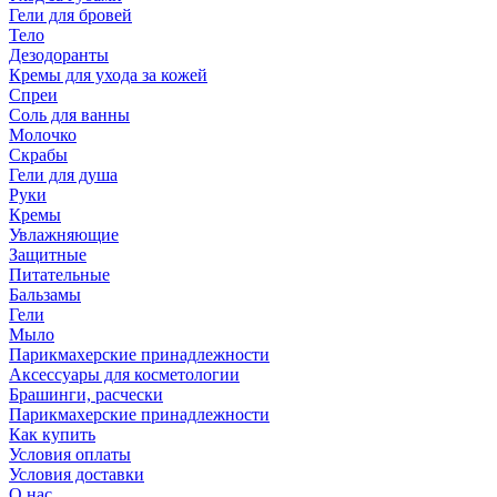
Гели для бровей
Тело
Дезодоранты
Кремы для ухода за кожей
Спреи
Соль для ванны
Молочко
Скрабы
Гели для душа
Руки
Кремы
Увлажняющие
Защитные
Питательные
Бальзамы
Гели
Мыло
Парикмахерские принадлежности
Аксессуары для косметологии
Брашинги, расчески
Парикмахерские принадлежности
Как купить
Условия оплаты
Условия доставки
О нас