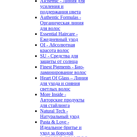
Alchemic - Линия для
усиления и
поддержания цвета
Authentic Formulas -
Органическая линия
для волос
Essential Haircare -
Eжедневный уход
OI - Абсолютная
красота волос
SU - Средства для
защиты от солнца
Finest Pigments - Био-
ламинирование волос
Heart Of Glass – Линия
для ухода и сияния
светлых волос
More Inside -
Авторские продукты
для стайлинга
Natural Tech -
Натуральный уход
Pasta & Love -
Идеальное бритье и
уход за бородой