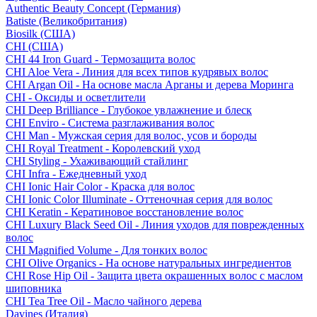
Authentic Beauty Concept (Германия)
Batiste (Великобритания)
Biosilk (США)
CHI (США)
CHI 44 Iron Guard - Термозащита волос
CHI Aloe Vera - Линия для всех типов кудрявых волос
CHI Argan Oil - На основе масла Арганы и дерева Моринга
CHI - Оксиды и осветлители
CHI Deep Brilliance - Глубокое увлажнение и блеск
CHI Enviro - Система разглаживания волос
CHI Man - Мужская серия для волос, усов и бороды
CHI Royal Treatment - Королевский уход
CHI Styling - Ухаживающий стайлинг
CHI Infra - Ежедневный уход
CHI Ionic Hair Color - Краска для волос
CHI Ionic Color Illuminate - Оттеночная серия для волос
CHI Keratin - Кератиновое восстановление волос
CHI Luxury Black Seed Oil - Линия уходов для поврежденных
волос
CHI Magnified Volume - Для тонких волос
CHI Olive Organics - На основе натуральных ингредиентов
CHI Rose Hip Oil - Защита цвета окрашенных волос с маслом
шиповника
CHI Tea Tree Oil - Масло чайного дерева
Davines (Италия)