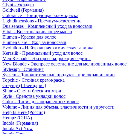
Glynt - Укладка
Goldwell (Германия)
Colorance - Тонирующая крем-краска
Lightdimensions - Премиум-осветление
Dualsenses - Комплексный уход за волосами
Elixir - Восстанавливающее масло
Elumen - Краска для волос
Elumen Care - Уход за волосами
Evolution - Нейтральная химическая завивка
Kerasilk - Премиальный уход для волос
Men Reshade - Экспресс-коррекция седины
New Blonde - Экспресс осветление для мелированных волос
Stylesign - Стайлинг
System - Дополнительные продукты при окрашивании
Topchic - Стойкая крем-краска
Greymy (Швейцария)
Shine - Свет и блеск изнутри
Style - Средства укладки волос
Color - Линия для окрашенных волос
Volume - Линия для объема, эластичности и упругости
Help Is Here (Россия)
Hempz (США)
Indola (Германия)
Indola Act Now
Indola Care