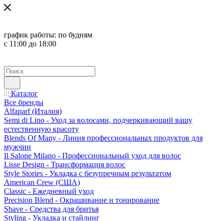
график работы:
по будням
с 11:00 до 18:00
Каталог
Все бренды
Alfaparf (Италия)
Semi di Lino - Уход за волосами, подчеркивающий вашу
естественную красоту
Blends Of Many - Линия профессиональных продуктов для
мужчин
Il Salone Milano - Профессиональный уход для волос
Lisse Design - Трансформация волос
Style Stories - Укладка с безупречным результатом
American Crew (США)
Classic - Ежедневный уход
Precision Blend - Окрашивание и тонирование
Shave - Средства для бритья
Styling - Укладка и стайлинг