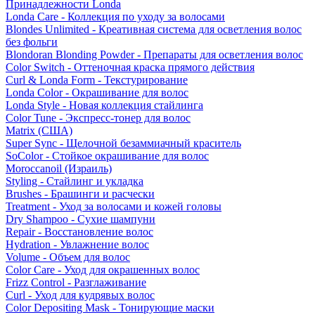
Принадлежности Londa
Londa Care - Коллекция по уходу за волосами
Blondes Unlimited - Креативная система для осветления волос
без фольги
Blondoran Blonding Powder - Препараты для осветления волос
Color Switch - Оттеночная краска прямого действия
Curl & Londa Form - Текстурирование
Londa Color - Окрашивание для волос
Londa Style - Новая коллекция стайлинга
Color Tune - Экспресс-тонер для волос
Matrix (США)
Super Sync - Щелочной безаммиачный краситель
SoColor - Стойкое окрашивание для волос
Moroccanoil (Израиль)
Styling - Стайлинг и укладка
Brushes - Брашинги и расчески
Treatment - Уход за волосами и кожей головы
Dry Shampoo - Сухие шампуни
Repair - Восстановление волос
Hydration - Увлажнение волос
Volume - Объем для волос
Color Care - Уход для окрашенных волос
Frizz Control - Разглаживание
Curl - Уход для кудрявых волос
Color Depositing Mask - Тонирующие маски