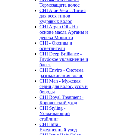
Термозащита волос
CHI Aloe Vera - Линия
для всех типов
кудрявых волос
CHI Argan Oil - На
основе масла Арганы и
дерева Моринга
CHI - Оксиды и
осветлители
CHI Deep Brilliance -
Глубокое увлажнение и
блеск
CHI Enviro - Система
разглаживания волос
CHI Man - Мужская
серия для волос, усов и
бороды
CHI Royal Treatment -
Королевский уход
CHI Styling -
Ухаживающий
стайлинг
CHI Infra -
Ежедневный уход