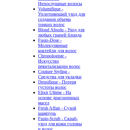
Непослушные волосы
Volumifique -
Уплотняющий уход для
создания объема
тонких волос
Blond Absolu - Уход для
любых граней блонда
Fusio-Dose -
Молекулярные
коктейли для волос
Chronologiste -
Искусство
ревитализации волос
Couture Styling -
Средства для укладки
Densifique - Потеря
густоты волос
Elixir Ultime - На
основе драгоценных
масел
Fresh Affair - Сухой
шампунь
Fusio-Scrub - Скраб-
уход для кожи головы
и волос