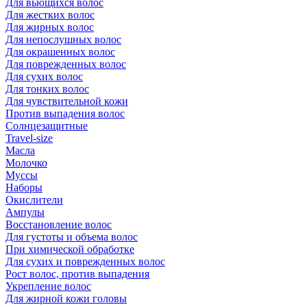
Для вьющихся волос
Для жестких волос
Для жирных волос
Для непослушных волос
Для окрашенных волос
Для поврежденных волос
Для сухих волос
Для тонких волос
Для чувствительной кожи
Против выпадения волос
Солнцезащитные
Travel-size
Масла
Молочко
Муссы
Наборы
Окислители
Ампулы
Восстановление волос
Для густоты и объема волос
При химической обработке
Для сухих и поврежденных волос
Рост волос, против выпадения
Укрепление волос
Для жирной кожи головы