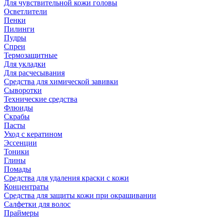
Для чувствительной кожи головы
Осветлители
Пенки
Пилинги
Пудры
Спреи
Термозащитные
Для укладки
Для расчесывания
Средства для химической завивки
Сыворотки
Технические средства
Флюиды
Скрабы
Пасты
Уход с кератином
Эссенции
Тоники
Глины
Помады
Средства для удаления краски с кожи
Концентраты
Средства для защиты кожи при окрашивании
Салфетки для волос
Праймеры