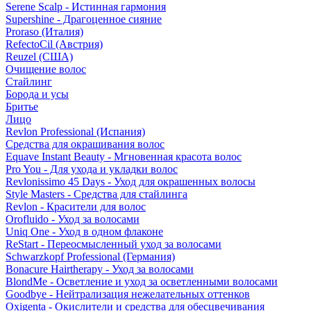
Serene Scalp - Истинная гармония
Supershine - Драгоценное сияние
Proraso (Италия)
RefectoCil (Австрия)
Reuzel (США)
Очищение волос
Стайлинг
Борода и усы
Бритье
Лицо
Revlon Professional (Испания)
Средства для окрашивания волос
Equave Instant Beauty - Мгновенная красота волос
Pro You - Для ухода и укладки волос
Revlonissimo 45 Days - Уход для окрашенных волосы
Style Masters - Средства для стайлинга
Revlon - Красители для волос
Orofluido - Уход за волосами
Uniq One - Уход в одном флаконе
ReStart - Переосмысленный уход за волосами
Schwarzkopf Professional (Германия)
Bonacure Hairtherapy - Уход за волосами
BlondMe - Осветление и уход за осветленными волосами
Goodbye - Нейтрализация нежелательных оттенков
Oxigenta - Окислители и средства для обесцвечивания