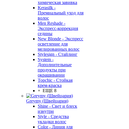
химическая завивка
Kerasilk -
Премиальный уход для
волос
Men Reshade -
Экспресс-коррекция
седины
New Blonde - Экспресс
осветление для
мелированных волос
Stylesign - Стайлинг
System -
Дополнительные
продукты при
окрашивании
Topchic - Стойкая
крем-краска
+ ЕЩЕ 8
Greymy (Швейцария)
Shine - Свет и блеск
изнутри
Style - Средства
укладки волос
Color - Линия для