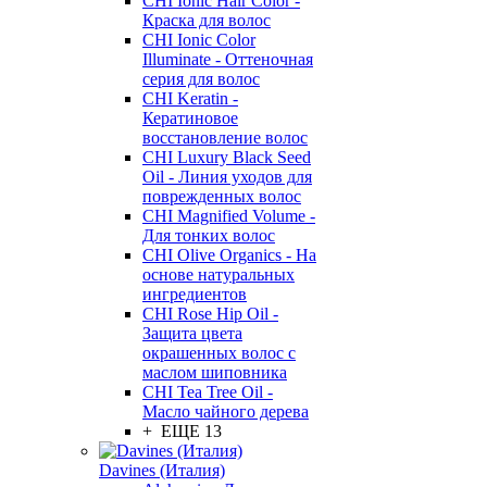
CHI Ionic Hair Color -
Краска для волос
CHI Ionic Color
Illuminate - Оттеночная
серия для волос
CHI Keratin -
Кератиновое
восстановление волос
CHI Luxury Black Seed
Oil - Линия уходов для
поврежденных волос
CHI Magnified Volume -
Для тонких волос
CHI Olive Organics - На
основе натуральных
ингредиентов
CHI Rose Hip Oil -
Защита цвета
окрашенных волос с
маслом шиповника
CHI Tea Tree Oil -
Масло чайного дерева
+ ЕЩЕ 13
Davines (Италия)