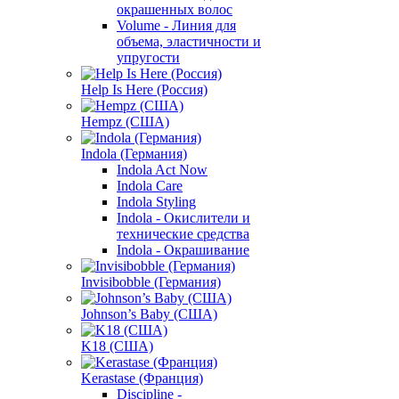
окрашенных волос
Volume - Линия для
объема, эластичности и
упругости
Help Is Here (Россия)
Hempz (США)
Indola (Германия)
Indola Act Now
Indola Care
Indola Styling
Indola - Окислители и
технические средства
Indola - Окрашивание
Invisibobble (Германия)
Johnson’s Baby (США)
K18 (США)
Kerastase (Франция)
Discipline -