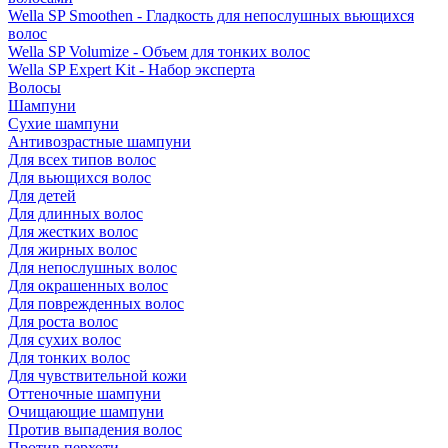
Wella SP Smoothen - Гладкость для непослушных вьющихся
волос
Wella SP Volumize - Объем для тонких волос
Wella SP Expert Kit - Набор эксперта
Волосы
Шампуни
Сухие шампуни
Антивозрастные шампуни
Для всех типов волос
Для вьющихся волос
Для детей
Для длинных волос
Для жестких волос
Для жирных волос
Для непослушных волос
Для окрашенных волос
Для поврежденных волос
Для роста волос
Для сухих волос
Для тонких волос
Для чувствительной кожи
Оттеночные шампуни
Очищающие шампуни
Против выпадения волос
Против перхоти