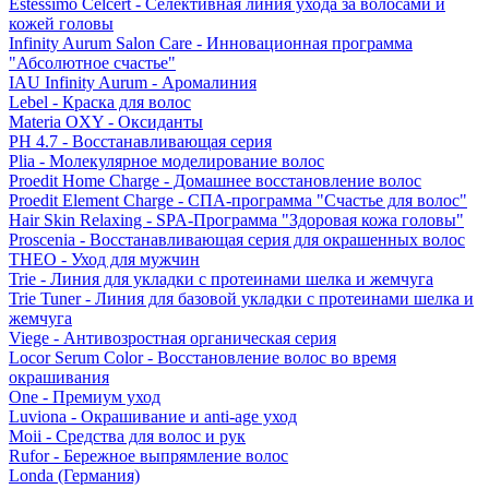
Estessimo Celcert - Селективная линия ухода за волосами и
кожей головы
Infinity Aurum Salon Care - Инновационная программа
"Абсолютное счастье"
IAU Infinity Aurum - Аромалиния
Lebel - Краска для волос
Materia OXY - Оксиданты
PH 4.7 - Восстанавливающая серия
Plia - Молекулярное моделирование волос
Proedit Home Charge - Домашнее восстановление волос
Proedit Element Charge - СПА-программа "Счастье для волос"
Hair Skin Relaxing - SPA-Программа "Здоровая кожа головы"
Proscenia - Восстанавливающая серия для окрашенных волос
THEO - Уход для мужчин
Trie - Линия для укладки с протеинами шелка и жемчуга
Trie Tuner - Линия для базовой укладки с протеинами шелка и
жемчуга
Viege - Антивозростная органическая серия
Locor Serum Color - Восстановление волос во время
окрашивания
One - Премиум уход
Luviona - Окрашивание и anti-age уход
Moii - Средства для волос и рук
Rufor - Бережное выпрямление волос
Londa (Германия)