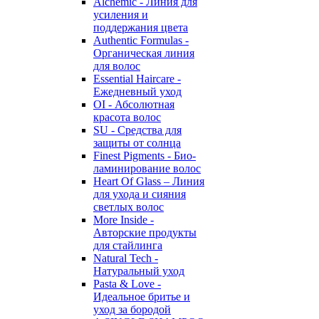
Alchemic - Линия для
усиления и
поддержания цвета
Authentic Formulas -
Органическая линия
для волос
Essential Haircare -
Eжедневный уход
OI - Абсолютная
красота волос
SU - Средства для
защиты от солнца
Finest Pigments - Био-
ламинирование волос
Heart Of Glass – Линия
для ухода и сияния
светлых волос
More Inside -
Авторские продукты
для стайлинга
Natural Tech -
Натуральный уход
Pasta & Love -
Идеальное бритье и
уход за бородой