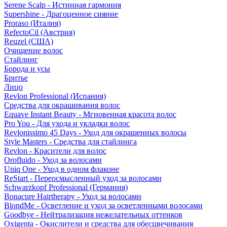
Serene Scalp - Истинная гармония
Supershine - Драгоценное сияние
Proraso (Италия)
RefectoCil (Австрия)
Reuzel (США)
Очищение волос
Стайлинг
Борода и усы
Бритье
Лицо
Revlon Professional (Испания)
Средства для окрашивания волос
Equave Instant Beauty - Мгновенная красота волос
Pro You - Для ухода и укладки волос
Revlonissimo 45 Days - Уход для окрашенных волосы
Style Masters - Средства для стайлинга
Revlon - Красители для волос
Orofluido - Уход за волосами
Uniq One - Уход в одном флаконе
ReStart - Переосмысленный уход за волосами
Schwarzkopf Professional (Германия)
Bonacure Hairtherapy - Уход за волосами
BlondMe - Осветление и уход за осветленными волосами
Goodbye - Нейтрализация нежелательных оттенков
Oxigenta - Окислители и средства для обесцвечивания