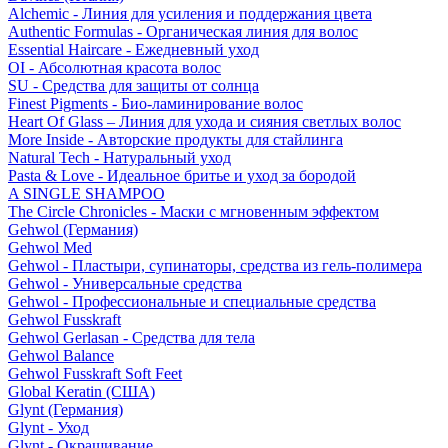
Alchemic - Линия для усиления и поддержания цвета
Authentic Formulas - Органическая линия для волос
Essential Haircare - Eжедневный уход
OI - Абсолютная красота волос
SU - Средства для защиты от солнца
Finest Pigments - Био-ламинирование волос
Heart Of Glass – Линия для ухода и сияния светлых волос
More Inside - Авторские продукты для стайлинга
Natural Tech - Натуральный уход
Pasta & Love - Идеальное бритье и уход за бородой
A SINGLE SHAMPOO
The Circle Chronicles - Маски с мгновенным эффектом
Gehwol (Германия)
Gehwol Med
Gehwol - Пластыри, супинаторы, средства из гель-полимера
Gehwol - Универсальные средства
Gehwol - Профессиональные и специальные средства
Gehwol Fusskraft
Gehwol Gerlasan - Средства для тела
Gehwol Balance
Gehwol Fusskraft Soft Feet
Global Keratin (США)
Glynt (Германия)
Glynt - Уход
Glynt - Окрашивание