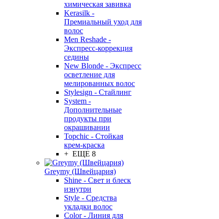
химическая завивка
Kerasilk -
Премиальный уход для
волос
Men Reshade -
Экспресс-коррекция
седины
New Blonde - Экспресс
осветление для
мелированных волос
Stylesign - Стайлинг
System -
Дополнительные
продукты при
окрашивании
Topchic - Стойкая
крем-краска
+ ЕЩЕ 8
Greymy (Швейцария)
Shine - Свет и блеск
изнутри
Style - Средства
укладки волос
Color - Линия для