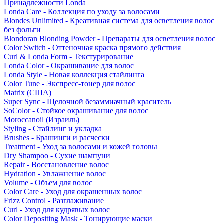
Принадлежности Londa
Londa Care - Коллекция по уходу за волосами
Blondes Unlimited - Креативная система для осветления волос
без фольги
Blondoran Blonding Powder - Препараты для осветления волос
Color Switch - Оттеночная краска прямого действия
Curl & Londa Form - Текстурирование
Londa Color - Окрашивание для волос
Londa Style - Новая коллекция стайлинга
Color Tune - Экспресс-тонер для волос
Matrix (США)
Super Sync - Щелочной безаммиачный краситель
SoColor - Стойкое окрашивание для волос
Moroccanoil (Израиль)
Styling - Стайлинг и укладка
Brushes - Брашинги и расчески
Treatment - Уход за волосами и кожей головы
Dry Shampoo - Сухие шампуни
Repair - Восстановление волос
Hydration - Увлажнение волос
Volume - Объем для волос
Color Care - Уход для окрашенных волос
Frizz Control - Разглаживание
Curl - Уход для кудрявых волос
Color Depositing Mask - Тонирующие маски