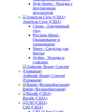
Style Stories - Укладка с
безупречным
результатом
American Crew (США)
Classic - Ежедневный
уход
Precision Blend -
Окрашивание и
тонирование
Shave - Средства для
бритья
Styling - Укладка и
стайлинг
Authentic Beauty Concept
(Германия)
Batiste (Великобритания)
Biosilk (США)
CHI (США)
CHI 44 Iron Guard -