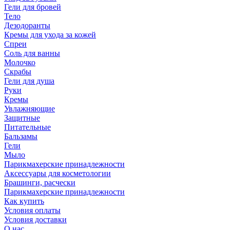
Гели для бровей
Тело
Дезодоранты
Кремы для ухода за кожей
Спреи
Соль для ванны
Молочко
Скрабы
Гели для душа
Руки
Кремы
Увлажняющие
Защитные
Питательные
Бальзамы
Гели
Мыло
Парикмахерские принадлежности
Аксессуары для косметологии
Брашинги, расчески
Парикмахерские принадлежности
Как купить
Условия оплаты
Условия доставки
О нас