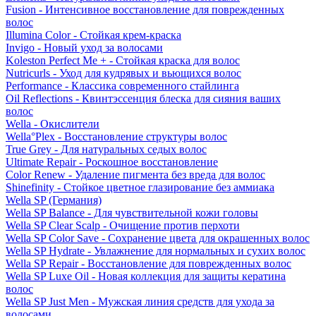
Fusion - Интенсивное восстановление для поврежденных
волос
Illumina Color - Стойкая крем-краска
Invigo - Новый уход за волосами
Koleston Perfect Me + - Стойкая краска для волос
Nutricurls - Уход для кудрявых и вьющихся волос
Performance - Классика современного стайлинга
Oil Reflections - Квинтэссенция блеска для сияния ваших
волос
Wella - Окислители
Wella°Plex - Восстановление структуры волос
True Grey - Для натуральных седых волос
Ultimate Repair - Роскошное восстановление
Color Renew - Удаление пигмента без вреда для волос
Shinefinity - Стойкое цветное глазирование без аммиака
Wella SP (Германия)
Wella SP Balance - Для чувствительной кожи головы
Wella SP Clear Scalp - Очищение против перхоти
Wella SP Color Save - Сохранение цвета для окрашенных волос
Wella SP Hydrate - Увлажнение для нормальных и сухих волос
Wella SP Repair - Восстановление для поврежденных волос
Wella SP Luxe Oil - Новая коллекция для защиты кератина
волос
Wella SP Just Men - Мужская линия средств для ухода за
волосами