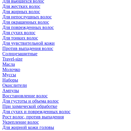
Для вьющихся волос
Для жестких волос
Для жирных волос
Для непослушных волос
Для окрашенных волос
Для поврежденных волос
Для сухих волос
Для тонких волос
Для чувствительной кожи
Против выпадения волос
Солнцезащитные
Travel-size
Масла
Молочко
Муссы
Наборы
Окислители
Ампулы
Восстановление волос
Для густоты и объема волос
При химической обработке
Для сухих и поврежденных волос
Рост волос, против выпадения
Укрепление волос
Для жирной кожи головы