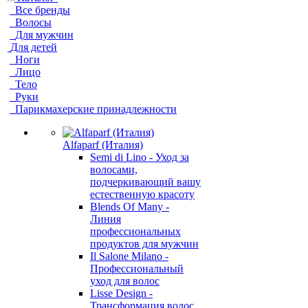
Все бренды
Волосы
Для мужчин
Для детей
Ноги
Лицо
Тело
Руки
Парикмахерские принадлежности
Alfaparf (Италия)
Semi di Lino - Уход за
волосами,
подчеркивающий вашу
естественную красоту
Blends Of Many -
Линия
профессиональных
продуктов для мужчин
Il Salone Milano -
Профессиональный
уход для волос
Lisse Design -
Трансформация волос