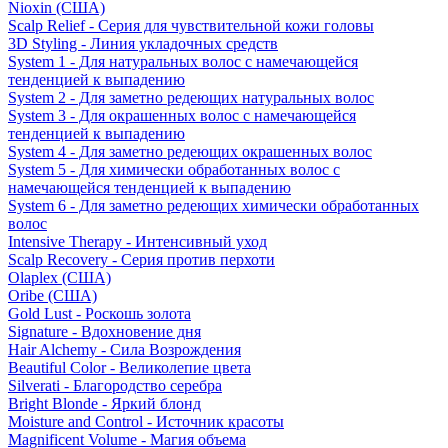
Nioxin (США)
Scalp Relief - Серия для чувствительной кожи головы
3D Styling - Линия укладочных средств
System 1 - Для натуральных волос с намечающейся
тенденцией к выпадению
System 2 - Для заметно редеющих натуральных волос
System 3 - Для окрашенных волос с намечающейся
тенденцией к выпадению
System 4 - Для заметно редеющих окрашенных волос
System 5 - Для химически обработанных волос с
намечающейся тенденцией к выпадению
System 6 - Для заметно редеющих химически обработанных
волос
Intensive Therapy - Интенсивный уход
Scalp Recovery - Серия против перхоти
Olaplex (США)
Oribe (США)
Gold Lust - Роскошь золота
Signature - Вдохновение дня
Hair Alchemy - Сила Возрождения
Beautiful Color - Великолепие цвета
Silverati - Благородство серебра
Bright Blonde - Яркий блонд
Moisture and Control - Источник красоты
Magnificent Volume - Магия объема