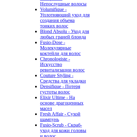
Непослушные волосы
Volumifique -
Уплотняющий уход для
создания объема
тонких волос
Blond Absolu - Уход для
любых граней блонда
Fusio-Dose -
Молекулярные
коктейли для волос
Chronologiste -
Искусство
ревитализации волос
Couture Styling -
Средства для укладки
Densifique - Потеря
густоты волос
Elixir Ultime - На
основе драгоценных
масел
Fresh Affair - Сухой
шампунь
Fusio-Scrub - Скраб-
уход для кожи головы
и волос