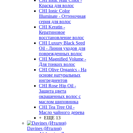
CHI Ionic Hair Color -
Краска для волос
CHI Ionic Color
Illuminate - Оттеночная
серия для волос
CHI Keratin -
Кератиновое
восстановление волос
CHI Luxury Black Seed
Oil - Линия уходов для
поврежденных волос
CHI Magnified Volume -
Для тонких волос
CHI Olive Organics - На
основе натуральных
ингредиентов
CHI Rose Hip Oil -
Защита цвета
окрашенных волос с
маслом шиповника
CHI Tea Tree Oil -
Масло чайного дерева
+ ЕЩЕ 13
Davines (Италия)