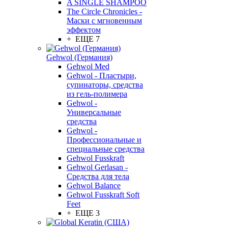
A SINGLE SHAMPOO
The Circle Chronicles -
Маски с мгновенным
эффектом
+ ЕЩЕ 7
Gehwol (Германия)
Gehwol Med
Gehwol - Пластыри,
супинаторы, средства
из гель-полимера
Gehwol -
Универсальные
средства
Gehwol -
Профессиональные и
специальные средства
Gehwol Fusskraft
Gehwol Gerlasan -
Средства для тела
Gehwol Balance
Gehwol Fusskraft Soft
Feet
+ ЕЩЕ 3