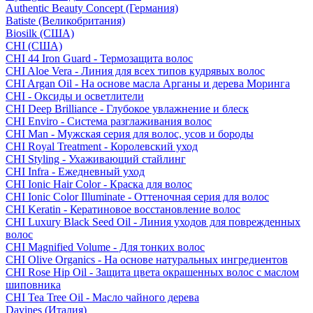
Authentic Beauty Concept (Германия)
Batiste (Великобритания)
Biosilk (США)
CHI (США)
CHI 44 Iron Guard - Термозащита волос
CHI Aloe Vera - Линия для всех типов кудрявых волос
CHI Argan Oil - На основе масла Арганы и дерева Моринга
CHI - Оксиды и осветлители
CHI Deep Brilliance - Глубокое увлажнение и блеск
CHI Enviro - Система разглаживания волос
CHI Man - Мужская серия для волос, усов и бороды
CHI Royal Treatment - Королевский уход
CHI Styling - Ухаживающий стайлинг
CHI Infra - Ежедневный уход
CHI Ionic Hair Color - Краска для волос
CHI Ionic Color Illuminate - Оттеночная серия для волос
CHI Keratin - Кератиновое восстановление волос
CHI Luxury Black Seed Oil - Линия уходов для поврежденных
волос
CHI Magnified Volume - Для тонких волос
CHI Olive Organics - На основе натуральных ингредиентов
CHI Rose Hip Oil - Защита цвета окрашенных волос с маслом
шиповника
CHI Tea Tree Oil - Масло чайного дерева
Davines (Италия)