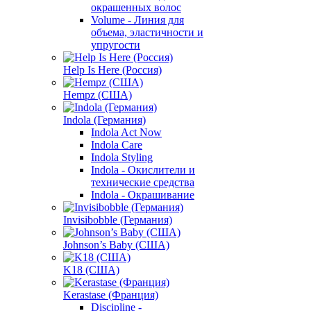
окрашенных волос
Volume - Линия для
объема, эластичности и
упругости
Help Is Here (Россия)
Hempz (США)
Indola (Германия)
Indola Act Now
Indola Care
Indola Styling
Indola - Окислители и
технические средства
Indola - Окрашивание
Invisibobble (Германия)
Johnson’s Baby (США)
K18 (США)
Kerastase (Франция)
Discipline -