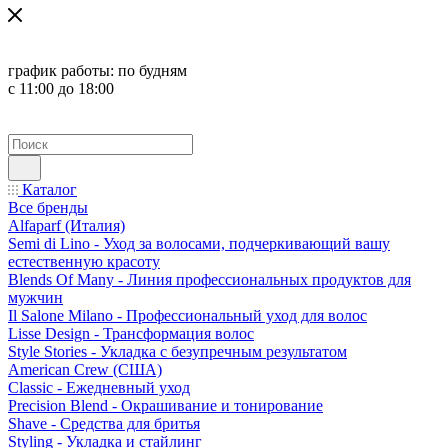
график работы:
по будням
с 11:00 до 18:00
Каталог
Все бренды
Alfaparf (Италия)
Semi di Lino - Уход за волосами, подчеркивающий вашу
естественную красоту
Blends Of Many - Линия профессиональных продуктов для
мужчин
Il Salone Milano - Профессиональный уход для волос
Lisse Design - Трансформация волос
Style Stories - Укладка с безупречным результатом
American Crew (США)
Classic - Ежедневный уход
Precision Blend - Окрашивание и тонирование
Shave - Средства для бритья
Styling - Укладка и стайлинг