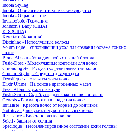
Indola Styling
Indola - Окислители и технические средства
Indola - Окрашивание
Invisibobble (Германия)
Johnson’s Baby (США)
K18 (США)
Kerastase (Франция)
Discipline - Непослушные волосы
Volumifique - Уплотняющий уход для создания объема тонких
волос
Blond Absolu - Уход для любых граней блонда
Fusio-Dose - Молекулярные коктейли для волос
Chronologiste - Искусство ревитализации волос
Couture Styling - Средства для укладки
Densifique - Потеря густоты волос
Elixir Ultime - На основе драгоценных масел
Fresh Affair - Сухой шампунь
Fusio-Scrub - Скраб-уход для кожи головы и волос
Genesis - Гамма против выпадения волос
Initialiste - Красота волос от корней до кончиков
Nutritive - Для сухих и чувствительных волос
Resistance - Восстановление волос
Soleil - Защита от солнца
Specifique - Несбалансированное состояние кожи головы