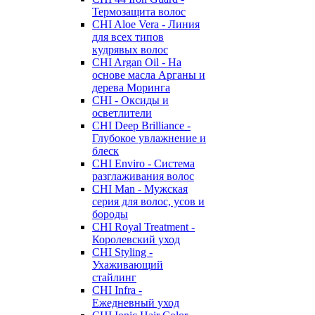
Термозащита волос
CHI Aloe Vera - Линия
для всех типов
кудрявых волос
CHI Argan Oil - На
основе масла Арганы и
дерева Моринга
CHI - Оксиды и
осветлители
CHI Deep Brilliance -
Глубокое увлажнение и
блеск
CHI Enviro - Система
разглаживания волос
CHI Man - Мужская
серия для волос, усов и
бороды
CHI Royal Treatment -
Королевский уход
CHI Styling -
Ухаживающий
стайлинг
CHI Infra -
Ежедневный уход