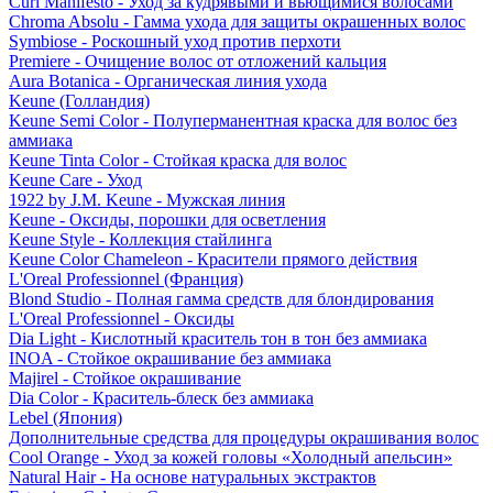
Curl Manifesto - Уход за кудрявыми и вьющимися волосами
Chroma Absolu - Гамма ухода для защиты окрашенных волос
Symbiose - Роскошный уход против перхоти
Premiere - Очищение волос от отложений кальция
Aura Botanica - Органическая линия ухода
Keune (Голландия)
Keune Semi Color - Полуперманентная краска для волос без
аммиака
Keune Tinta Color - Стойкая краска для волос
Keune Care - Уход
1922 by J.M. Keune - Мужская линия
Keune - Оксиды, порошки для осветления
Keune Style - Коллекция стайлинга
Keune Color Chameleon - Красители прямого действия
L'Oreal Professionnel (Франция)
Blond Studio - Полная гамма средств для блондирования
L'Oreal Professionnel - Оксиды
Dia Light - Кислотный краситель тон в тон без аммиака
INOA - Стойкое окрашивание без аммиака
Majirel - Стойкое окрашивание
Dia Color - Краситель-блеск без аммиака
Lebel (Япония)
Дополнительные средства для процедуры окрашивания волос
Cool Orange - Уход за кожей головы «Холодный апельсин»
Natural Hair - На основе натуральных экстрактов