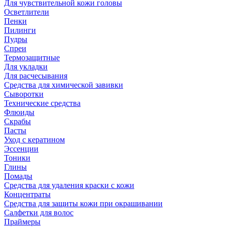
Для чувствительной кожи головы
Осветлители
Пенки
Пилинги
Пудры
Спреи
Термозащитные
Для укладки
Для расчесывания
Средства для химической завивки
Сыворотки
Технические средства
Флюиды
Скрабы
Пасты
Уход с кератином
Эссенции
Тоники
Глины
Помады
Средства для удаления краски с кожи
Концентраты
Средства для защиты кожи при окрашивании
Салфетки для волос
Праймеры