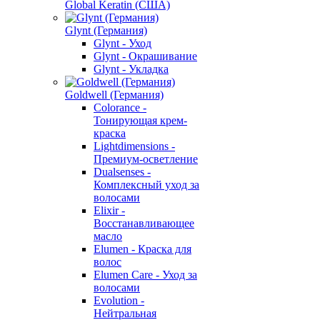
Global Keratin (США)
Glynt (Германия)
Glynt - Уход
Glynt - Окрашивание
Glynt - Укладка
Goldwell (Германия)
Colorance -
Тонирующая крем-
краска
Lightdimensions -
Премиум-осветление
Dualsenses -
Комплексный уход за
волосами
Elixir -
Восстанавливающее
масло
Elumen - Краска для
волос
Elumen Care - Уход за
волосами
Evolution -
Нейтральная