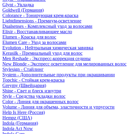
Glynt - Укладка
Goldwell (Германия)
Colorance - Тонирующая крем-краска
Lightdimensions - Премиум-осветление
Dualsenses - Комплексный уход за волосами
Elixir - Восстанавливающее масло
Elumen - Краска для волос
Elumen Care - Уход за волосами
Evolution - Нейтральная химическая завивка
Kerasilk - Премиальный уход для волос
Men Reshade - Экспресс-коррекция седины
New Blonde - Экспресс осветление для мелированных волос
Stylesign - Стайлинг
System - Дополнительные продукты при окрашивании
Topchic - Стойкая крем-краска
Greymy (Швейцария)
Shine - Свет и блеск изнутри
Style - Средства укладки волос
Color - Линия для окрашенных волос
Volume - Линия для объема, эластичности и упругости
Help Is Here (Россия)
Hempz (США)
Indola (Германия)
Indola Act Now
Indola Care