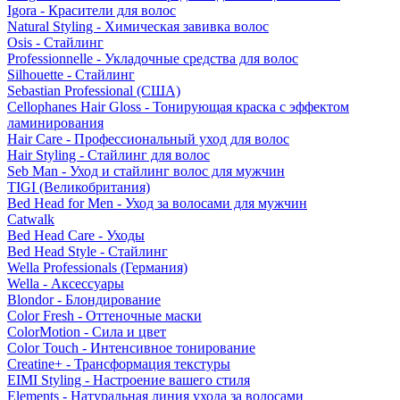
Igora - Красители для волос
Natural Styling - Химическая завивка волос
Osis - Стайлинг
Professionnelle - Укладочные средства для волос
Silhouette - Стайлинг
Sebastian Professional (США)
Cellophanes Hair Gloss - Тонирующая краска с эффектом
ламинирования
Hair Care - Профессиональный уход для волос
Hair Styling - Стайлинг для волос
Seb Man - Уход и стайлинг волос для мужчин
TIGI (Великобритания)
Bed Head for Men - Уход за волосами для мужчин
Catwalk
Bed Head Care - Уходы
Bed Head Style - Стайлинг
Wella Professionals (Германия)
Wella - Аксессуары
Blondor - Блондирование
Color Fresh - Оттеночные маски
ColorMotion - Сила и цвет
Color Touch - Интенсивное тонирование
Creatine+ - Трансформация текстуры
EIMI Styling - Настроение вашего стиля
Elements - Натуральная линия ухода за волосами