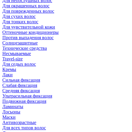
Для непослушных волос
Для окрашенных волос
Для поврежденных волос
Для сухих волос
Для тонких волос
Для чувствительной кожи
Оттеночные кондиционеры
Против выпадения волос
Солнцезащитные
Технические средства
Несмываемые
Travel-size
Для седых волос
Кремы
Лаки
Сильная фиксация
Слабая фиксация
Средняя фиксация
Ультрасильная фиксация
Подвижная фиксация
Ламинаты
Лосьоны
Маски
Антивозрастные
Для всех типов волос