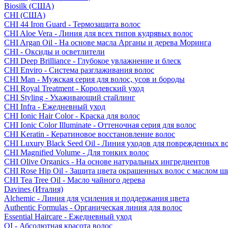
Biosilk (США)
CHI (США)
CHI 44 Iron Guard - Термозащита волос
CHI Aloe Vera - Линия для всех типов кудрявых волос
CHI Argan Oil - На основе масла Арганы и дерева Моринга
CHI - Оксиды и осветлители
CHI Deep Brilliance - Глубокое увлажнение и блеск
CHI Enviro - Система разглаживания волос
CHI Man - Мужская серия для волос, усов и бороды
CHI Royal Treatment - Королевский уход
CHI Styling - Ухаживающий стайлинг
CHI Infra - Ежедневный уход
CHI Ionic Hair Color - Краска для волос
CHI Ionic Color Illuminate - Оттеночная серия для волос
CHI Keratin - Кератиновое восстановление волос
CHI Luxury Black Seed Oil - Линия уходов для поврежденных в
CHI Magnified Volume - Для тонких волос
CHI Olive Organics - На основе натуральных ингредиентов
CHI Rose Hip Oil - Защита цвета окрашенных волос с маслом 
CHI Tea Tree Oil - Масло чайного дерева
Davines (Италия)
Alchemic - Линия для усиления и поддержания цвета
Authentic Formulas - Органическая линия для волос
Essential Haircare - Eжедневный уход
OI - Абсолютная красота волос