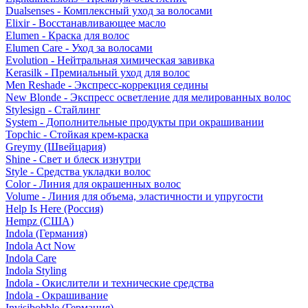
Dualsenses - Комплексный уход за волосами
Elixir - Восстанавливающее масло
Elumen - Краска для волос
Elumen Care - Уход за волосами
Evolution - Нейтральная химическая завивка
Kerasilk - Премиальный уход для волос
Men Reshade - Экспресс-коррекция седины
New Blonde - Экспресс осветление для мелированных волос
Stylesign - Стайлинг
System - Дополнительные продукты при окрашивании
Topchic - Стойкая крем-краска
Greymy (Швейцария)
Shine - Свет и блеск изнутри
Style - Средства укладки волос
Color - Линия для окрашенных волос
Volume - Линия для объема, эластичности и упругости
Help Is Here (Россия)
Hempz (США)
Indola (Германия)
Indola Act Now
Indola Care
Indola Styling
Indola - Окислители и технические средства
Indola - Окрашивание
Invisibobble (Германия)