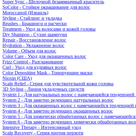
Super Sync - Щелочной безаммиачный краситель
SoColor - Стойкое окрашивание для волос
Moroccanoil (Израиль)
Styling - Стайлинг и укладка
Brushes - Брашинги и расчески
Treatment - Уход за волосами и кожей головы
Dry Shampoo - Сухие шампуни
Repair - Восстановление волос
Hydration - Увлажнение волос
Volume - Объем для волос
Color Care - Уход для окрашенных волос
Frizz Control - Разглаживание
Curl - Уход для кудрявых волос
Color Depositing Mask - Тонирующие маски
Nioxin (США)
Scalp Relief - Серия для чувствительной кожи головы
3D Styling - Линия укладочных средств
System 1 - Для натуральных волос с намечающейся тенденцией
System 2 - Для заметно редеющих натуральных волос
System 3 - Для окрашенных волос с намечающейся тенденцией
System 4 - Для заметно редеющих окрашенных волос
System 5 - Для химически обработанных волос с намечающейс
System 6 - Для заметно редеющих химически обработанных вол
Intensive Therapy - Интенсивный уход
Scalp Recovery - Серия против перхоти