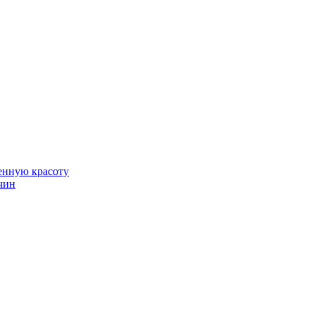
венную красоту
чин