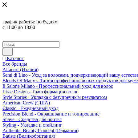
график работы:
по будням
с 11:00 до 18:00
Каталог
Все бренды
Alfaparf (Италия)
Semi di Lino - Уход за волосами, подчеркивающий вашу естест
Blends Of Many - Линия профессиональных продуктов для муж
Il Salone Milano - Профессиональный уход для волос
Lisse Design - Трансформация волос
Style Stories - Укладка с безупречным результатом
American Crew (США)
Classic - Ежедневный уход
Precision Blend - Окрашивание и тонирование
Shave - Средства для бритья
Styling - Укладка и стайлинг
Authentic Beauty Concept (Германия)
Batiste (Великобритания)