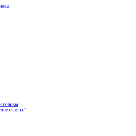
иака
ей головы
ное счастье"