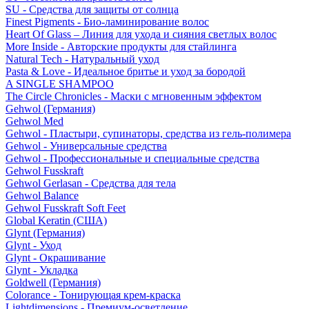
SU - Средства для защиты от солнца
Finest Pigments - Био-ламинирование волос
Heart Of Glass – Линия для ухода и сияния светлых волос
More Inside - Авторские продукты для стайлинга
Natural Tech - Натуральный уход
Pasta & Love - Идеальное бритье и уход за бородой
A SINGLE SHAMPOO
The Circle Chronicles - Маски с мгновенным эффектом
Gehwol (Германия)
Gehwol Med
Gehwol - Пластыри, супинаторы, средства из гель-полимера
Gehwol - Универсальные средства
Gehwol - Профессиональные и специальные средства
Gehwol Fusskraft
Gehwol Gerlasan - Средства для тела
Gehwol Balance
Gehwol Fusskraft Soft Feet
Global Keratin (США)
Glynt (Германия)
Glynt - Уход
Glynt - Окрашивание
Glynt - Укладка
Goldwell (Германия)
Colorance - Тонирующая крем-краска
Lightdimensions - Премиум-осветление