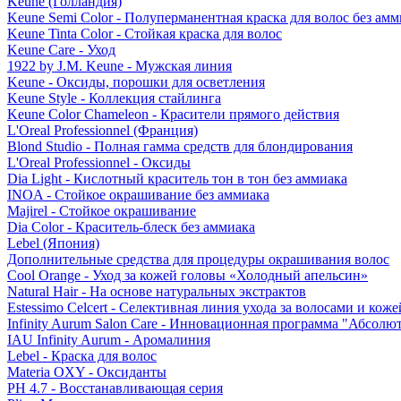
Keune (Голландия)
Keune Semi Color - Полуперманентная краска для волос без амм
Keune Tinta Color - Стойкая краска для волос
Keune Care - Уход
1922 by J.M. Keune - Мужская линия
Keune - Оксиды, порошки для осветления
Keune Style - Коллекция стайлинга
Keune Color Chameleon - Красители прямого действия
L'Oreal Professionnel (Франция)
Blond Studio - Полная гамма средств для блондирования
L'Oreal Professionnel - Оксиды
Dia Light - Кислотный краситель тон в тон без аммиака
INOA - Стойкое окрашивание без аммиака
Majirel - Стойкое окрашивание
Dia Color - Краситель-блеск без аммиака
Lebel (Япония)
Дополнительные средства для процедуры окрашивания волос
Cool Orange - Уход за кожей головы «Холодный апельсин»
Natural Hair - На основе натуральных экстрактов
Estessimo Celcert - Селективная линия ухода за волосами и кож
Infinity Aurum Salon Care - Инновационная программа "Абсолют
IAU Infinity Aurum - Аромалиния
Lebel - Краска для волос
Materia OXY - Оксиданты
PH 4.7 - Восстанавливающая серия