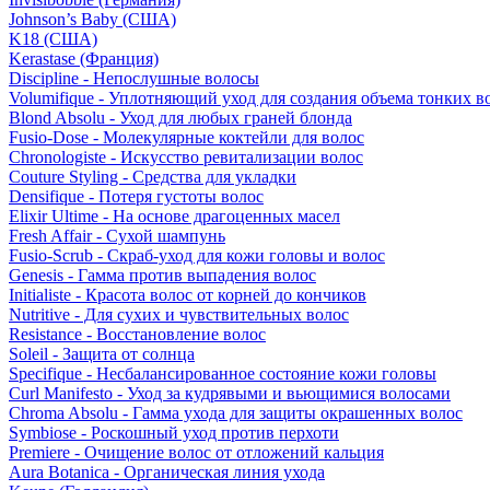
Johnson’s Baby (США)
K18 (США)
Kerastase (Франция)
Discipline - Непослушные волосы
Volumifique - Уплотняющий уход для создания объема тонких в
Blond Absolu - Уход для любых граней блонда
Fusio-Dose - Молекулярные коктейли для волос
Chronologiste - Искусство ревитализации волос
Couture Styling - Средства для укладки
Densifique - Потеря густоты волос
Elixir Ultime - На основе драгоценных масел
Fresh Affair - Сухой шампунь
Fusio-Scrub - Скраб-уход для кожи головы и волос
Genesis - Гамма против выпадения волос
Initialiste - Красота волос от корней до кончиков
Nutritive - Для сухих и чувствительных волос
Resistance - Восстановление волос
Soleil - Защита от солнца
Specifique - Несбалансированное состояние кожи головы
Curl Manifesto - Уход за кудрявыми и вьющимися волосами
Chroma Absolu - Гамма ухода для защиты окрашенных волос
Symbiose - Роскошный уход против перхоти
Premiere - Очищение волос от отложений кальция
Aura Botanica - Органическая линия ухода