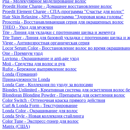
Plia - Молекулярное моделирование волос
Proedit Home Charge - Домашнее восстановление волос
Proedit Element Charge - СПА-программа "Счастье для волос"
Hair Skin Relaxing - SPA-Программа "Здоровая кожа головы"
Proscenia - Восстанавливающая серия для окрашенных волос
THEO - Уход для мужчин
Trie - Линия для укладки с протеинами шелка и жемчуга
Trie Tuner - Линия для базовой укладки с протеинами шелка и 
Viege - Антивозростная органическая серия
Locor Serum Color - Восстановление волос во время окрашиван
One - Премиум уход
Luviona - Окрашивание и anti-age уход
Moii - Средства для волос и рук
Rufor - Бережное выпрямление волос
Londa (Германия)
Принадлежности Londa
Londa Care - Коллекция по уходу за волосами
Blondes Unlimited - Креативная система для осветления волос б
Blondoran Blonding Powder - Препараты для осветления волос
Color Switch - Оттеночная краска прямого действия
Curl & Londa Form - Текстурирование
Londa Color - Окрашивание для волос
Londa Style - Новая коллекция стайлинга
Color Tune - Экспресс-тонер для волос
Matrix (США)