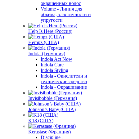
окрашенных волос
Volume - Линия для
объема, эластичности и
упругости
Help Is Here (Россия)
Hempz (США)
Indola (Германия)
Indola Act Now
Indola Care
Indola Styling
Indola - Окислители и
технические средства
Indola - Окрашивание
Invisibobble (Германия)
Johnson’s Baby (США)
K18 (США)
Kerastase (Франция)
Discipline -