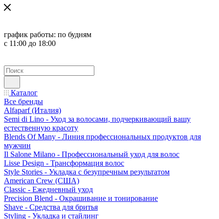
график работы:
по будням
с 11:00 до 18:00
Каталог
Все бренды
Alfaparf (Италия)
Semi di Lino - Уход за волосами, подчеркивающий вашу
естественную красоту
Blends Of Many - Линия профессиональных продуктов для
мужчин
Il Salone Milano - Профессиональный уход для волос
Lisse Design - Трансформация волос
Style Stories - Укладка с безупречным результатом
American Crew (США)
Classic - Ежедневный уход
Precision Blend - Окрашивание и тонирование
Shave - Средства для бритья
Styling - Укладка и стайлинг