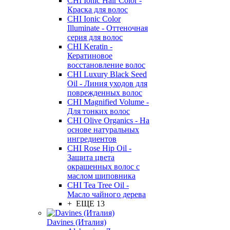
CHI Ionic Hair Color -
Краска для волос
CHI Ionic Color
Illuminate - Оттеночная
серия для волос
CHI Keratin -
Кератиновое
восстановление волос
CHI Luxury Black Seed
Oil - Линия уходов для
поврежденных волос
CHI Magnified Volume -
Для тонких волос
CHI Olive Organics - На
основе натуральных
ингредиентов
CHI Rose Hip Oil -
Защита цвета
окрашенных волос с
маслом шиповника
CHI Tea Tree Oil -
Масло чайного дерева
+ ЕЩЕ 13
Davines (Италия)