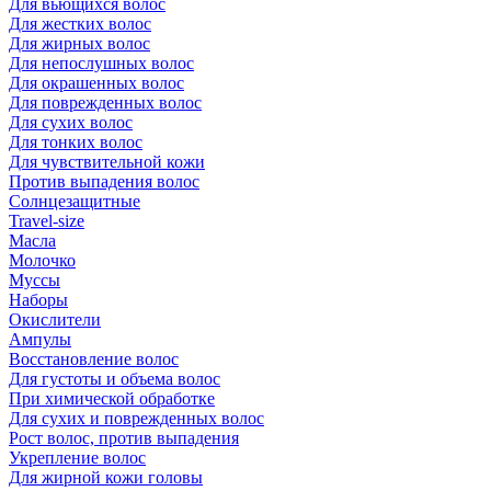
Для вьющихся волос
Для жестких волос
Для жирных волос
Для непослушных волос
Для окрашенных волос
Для поврежденных волос
Для сухих волос
Для тонких волос
Для чувствительной кожи
Против выпадения волос
Солнцезащитные
Travel-size
Масла
Молочко
Муссы
Наборы
Окислители
Ампулы
Восстановление волос
Для густоты и объема волос
При химической обработке
Для сухих и поврежденных волос
Рост волос, против выпадения
Укрепление волос
Для жирной кожи головы