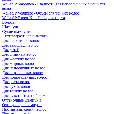
Wella SP Smoothen - Гладкость для непослушных вьющихся
волос
Wella SP Volumize - Объем для тонких волос
Wella SP Expert Kit - Набор эксперта
Волосы
Шампуни
Сухие шампуни
Антивозрастные шампуни
Для всех типов волос
Для вьющихся волос
Для детей
Для длинных волос
Для жестких волос
Для жирных волос
Для непослушных волос
Для окрашенных волос
Для поврежденных волос
Для роста волос
Для сухих волос
Для тонких волос
Для чувствительной кожи
Оттеночные шампуни
Очищающие шампуни
Против выпадения волос
Против перхоти