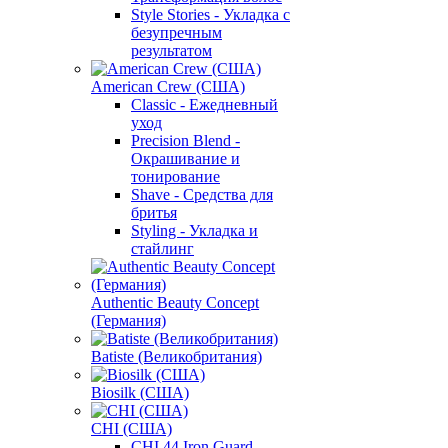
Style Stories - Укладка с
безупречным
результатом
American Crew (США)
Classic - Ежедневный
уход
Precision Blend -
Окрашивание и
тонирование
Shave - Средства для
бритья
Styling - Укладка и
стайлинг
Authentic Beauty Concept
(Германия)
Batiste (Великобритания)
Biosilk (США)
CHI (США)
CHI 44 Iron Guard -