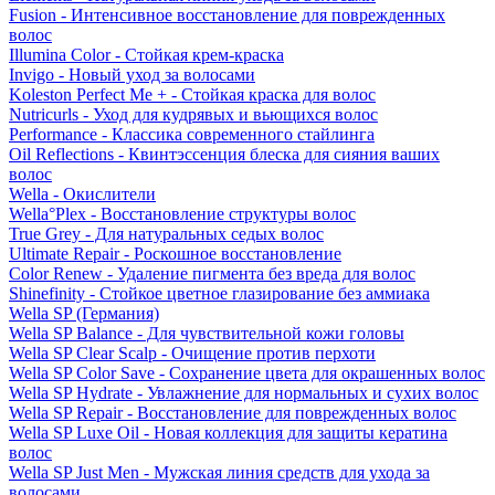
Fusion - Интенсивное восстановление для поврежденных
волос
Illumina Color - Стойкая крем-краска
Invigo - Новый уход за волосами
Koleston Perfect Me + - Стойкая краска для волос
Nutricurls - Уход для кудрявых и вьющихся волос
Performance - Классика современного стайлинга
Oil Reflections - Квинтэссенция блеска для сияния ваших
волос
Wella - Окислители
Wella°Plex - Восстановление структуры волос
True Grey - Для натуральных седых волос
Ultimate Repair - Роскошное восстановление
Color Renew - Удаление пигмента без вреда для волос
Shinefinity - Стойкое цветное глазирование без аммиака
Wella SP (Германия)
Wella SP Balance - Для чувствительной кожи головы
Wella SP Clear Scalp - Очищение против перхоти
Wella SP Color Save - Сохранение цвета для окрашенных волос
Wella SP Hydrate - Увлажнение для нормальных и сухих волос
Wella SP Repair - Восстановление для поврежденных волос
Wella SP Luxe Oil - Новая коллекция для защиты кератина
волос
Wella SP Just Men - Мужская линия средств для ухода за
волосами