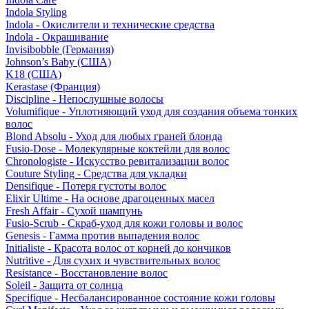
Indola Styling
Indola - Окислители и технические средства
Indola - Окрашивание
Invisibobble (Германия)
Johnson’s Baby (США)
K18 (США)
Kerastase (Франция)
Discipline - Непослушные волосы
Volumifique - Уплотняющий уход для создания объема тонких
волос
Blond Absolu - Уход для любых граней блонда
Fusio-Dose - Молекулярные коктейли для волос
Chronologiste - Искусство ревитализации волос
Couture Styling - Средства для укладки
Densifique - Потеря густоты волос
Elixir Ultime - На основе драгоценных масел
Fresh Affair - Сухой шампунь
Fusio-Scrub - Скраб-уход для кожи головы и волос
Genesis - Гамма против выпадения волос
Initialiste - Красота волос от корней до кончиков
Nutritive - Для сухих и чувствительных волос
Resistance - Восстановление волос
Soleil - Защита от солнца
Specifique - Несбалансированное состояние кожи головы