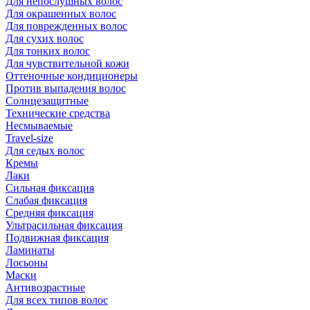
Для непослушных волос
Для окрашенных волос
Для поврежденных волос
Для сухих волос
Для тонких волос
Для чувствительной кожи
Оттеночные кондиционеры
Против выпадения волос
Солнцезащитные
Технические средства
Несмываемые
Travel-size
Для седых волос
Кремы
Лаки
Сильная фиксация
Слабая фиксация
Средняя фиксация
Ультрасильная фиксация
Подвижная фиксация
Ламинаты
Лосьоны
Маски
Антивозрастные
Для всех типов волос