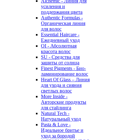
Alchemic - Линия для
усиления и
поддержания цвета
Authentic Formulas -
Органическая линия
для волос
Essential Haircare -
Eжедневный уход
OI - Абсолютная
красота волос
SU - Средства для
защиты от солнца
Finest Pigments - Био-
ламинирование волос
Heart Of Glass – Линия
для ухода и сияния
светлых волос
More Inside -
Авторские продукты
для стайлинга
Natural Tech -
Натуральный уход
Pasta & Love -
Идеальное бритье и
уход за бородой