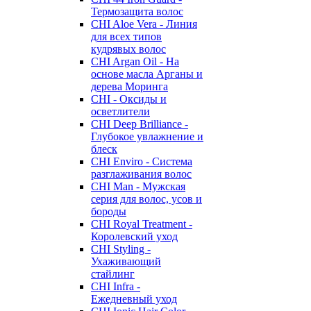
Термозащита волос
CHI Aloe Vera - Линия
для всех типов
кудрявых волос
CHI Argan Oil - На
основе масла Арганы и
дерева Моринга
CHI - Оксиды и
осветлители
CHI Deep Brilliance -
Глубокое увлажнение и
блеск
CHI Enviro - Система
разглаживания волос
CHI Man - Мужская
серия для волос, усов и
бороды
CHI Royal Treatment -
Королевский уход
CHI Styling -
Ухаживающий
стайлинг
CHI Infra -
Ежедневный уход