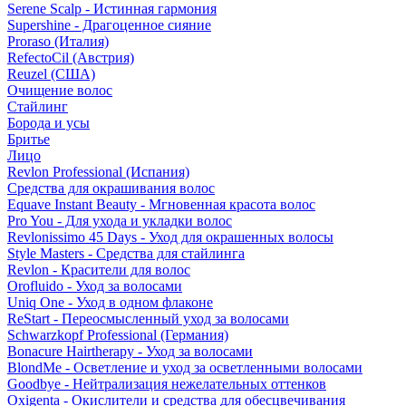
Serene Scalp - Истинная гармония
Supershine - Драгоценное сияние
Proraso (Италия)
RefectoCil (Австрия)
Reuzel (США)
Очищение волос
Стайлинг
Борода и усы
Бритье
Лицо
Revlon Professional (Испания)
Средства для окрашивания волос
Equave Instant Beauty - Мгновенная красота волос
Pro You - Для ухода и укладки волос
Revlonissimo 45 Days - Уход для окрашенных волосы
Style Masters - Средства для стайлинга
Revlon - Красители для волос
Orofluido - Уход за волосами
Uniq One - Уход в одном флаконе
ReStart - Переосмысленный уход за волосами
Schwarzkopf Professional (Германия)
Bonacure Hairtherapy - Уход за волосами
BlondMe - Осветление и уход за осветленными волосами
Goodbye - Нейтрализация нежелательных оттенков
Oxigenta - Окислители и средства для обесцвечивания