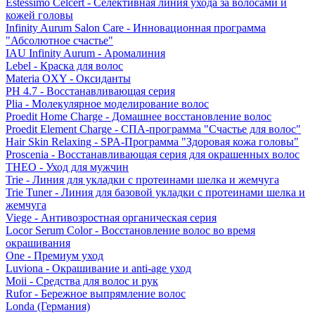
Estessimo Celcert - Селективная линия ухода за волосами и
кожей головы
Infinity Aurum Salon Care - Инновационная программа
"Абсолютное счастье"
IAU Infinity Aurum - Аромалиния
Lebel - Краска для волос
Materia OXY - Оксиданты
PH 4.7 - Восстанавливающая серия
Plia - Молекулярное моделирование волос
Proedit Home Charge - Домашнее восстановление волос
Proedit Element Charge - СПА-программа "Счастье для волос"
Hair Skin Relaxing - SPA-Программа "Здоровая кожа головы"
Proscenia - Восстанавливающая серия для окрашенных волос
THEO - Уход для мужчин
Trie - Линия для укладки с протеинами шелка и жемчуга
Trie Tuner - Линия для базовой укладки с протеинами шелка и
жемчуга
Viege - Антивозростная органическая серия
Locor Serum Color - Восстановление волос во время
окрашивания
One - Премиум уход
Luviona - Окрашивание и anti-age уход
Moii - Средства для волос и рук
Rufor - Бережное выпрямление волос
Londa (Германия)