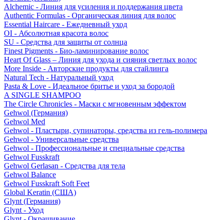
Alchemic - Линия для усиления и поддержания цвета
Authentic Formulas - Органическая линия для волос
Essential Haircare - Eжедневный уход
OI - Абсолютная красота волос
SU - Средства для защиты от солнца
Finest Pigments - Био-ламинирование волос
Heart Of Glass – Линия для ухода и сияния светлых волос
More Inside - Авторские продукты для стайлинга
Natural Tech - Натуральный уход
Pasta & Love - Идеальное бритье и уход за бородой
A SINGLE SHAMPOO
The Circle Chronicles - Маски с мгновенным эффектом
Gehwol (Германия)
Gehwol Med
Gehwol - Пластыри, супинаторы, средства из гель-полимера
Gehwol - Универсальные средства
Gehwol - Профессиональные и специальные средства
Gehwol Fusskraft
Gehwol Gerlasan - Средства для тела
Gehwol Balance
Gehwol Fusskraft Soft Feet
Global Keratin (США)
Glynt (Германия)
Glynt - Уход
Glynt - Окрашивание