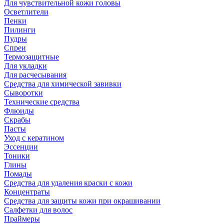
Для чувствительной кожи головы
Осветлители
Пенки
Пилинги
Пудры
Спреи
Термозащитные
Для укладки
Для расчесывания
Средства для химической завивки
Сыворотки
Технические средства
Флюиды
Скрабы
Пасты
Уход с кератином
Эссенции
Тоники
Глины
Помады
Средства для удаления краски с кожи
Концентраты
Средства для защиты кожи при окрашивании
Салфетки для волос
Праймеры