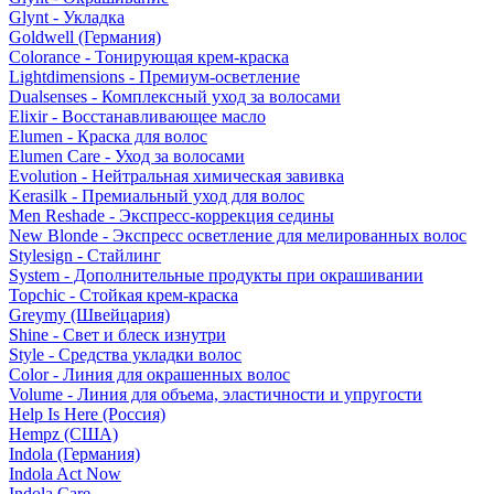
Glynt - Укладка
Goldwell (Германия)
Colorance - Тонирующая крем-краска
Lightdimensions - Премиум-осветление
Dualsenses - Комплексный уход за волосами
Elixir - Восстанавливающее масло
Elumen - Краска для волос
Elumen Care - Уход за волосами
Evolution - Нейтральная химическая завивка
Kerasilk - Премиальный уход для волос
Men Reshade - Экспресс-коррекция седины
New Blonde - Экспресс осветление для мелированных волос
Stylesign - Стайлинг
System - Дополнительные продукты при окрашивании
Topchic - Стойкая крем-краска
Greymy (Швейцария)
Shine - Свет и блеск изнутри
Style - Средства укладки волос
Color - Линия для окрашенных волос
Volume - Линия для объема, эластичности и упругости
Help Is Here (Россия)
Hempz (США)
Indola (Германия)
Indola Act Now
Indola Care