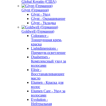
Global Keratin (США)
Glynt (Германия)
Glynt - Уход
Glynt - Окрашивание
Glynt - Укладка
Goldwell (Германия)
Colorance -
Тонирующая крем-
краска
Lightdimensions -
Премиум-осветление
Dualsenses -
Комплексный уход за
волосами
Elixir -
Восстанавливающее
масло
Elumen - Краска для
волос
Elumen Care - Уход за
волосами
Evolution -
Нейтральная