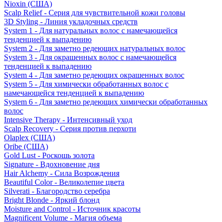
Nioxin (США)
Scalp Relief - Серия для чувствительной кожи головы
3D Styling - Линия укладочных средств
System 1 - Для натуральных волос с намечающейся
тенденцией к выпадению
System 2 - Для заметно редеющих натуральных волос
System 3 - Для окрашенных волос с намечающейся
тенденцией к выпадению
System 4 - Для заметно редеющих окрашенных волос
System 5 - Для химически обработанных волос с
намечающейся тенденцией к выпадению
System 6 - Для заметно редеющих химически обработанных
волос
Intensive Therapy - Интенсивный уход
Scalp Recovery - Серия против перхоти
Olaplex (США)
Oribe (США)
Gold Lust - Роскошь золота
Signature - Вдохновение дня
Hair Alchemy - Сила Возрождения
Beautiful Color - Великолепие цвета
Silverati - Благородство серебра
Bright Blonde - Яркий блонд
Moisture and Control - Источник красоты
Magnificent Volume - Магия объема