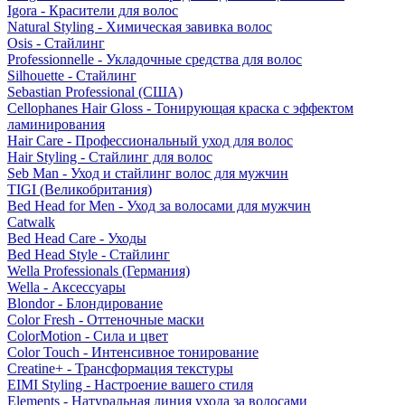
Igora - Красители для волос
Natural Styling - Химическая завивка волос
Osis - Стайлинг
Professionnelle - Укладочные средства для волос
Silhouette - Стайлинг
Sebastian Professional (США)
Cellophanes Hair Gloss - Тонирующая краска с эффектом
ламинирования
Hair Care - Профессиональный уход для волос
Hair Styling - Стайлинг для волос
Seb Man - Уход и стайлинг волос для мужчин
TIGI (Великобритания)
Bed Head for Men - Уход за волосами для мужчин
Catwalk
Bed Head Care - Уходы
Bed Head Style - Стайлинг
Wella Professionals (Германия)
Wella - Аксессуары
Blondor - Блондирование
Color Fresh - Оттеночные маски
ColorMotion - Сила и цвет
Color Touch - Интенсивное тонирование
Creatine+ - Трансформация текстуры
EIMI Styling - Настроение вашего стиля
Elements - Натуральная линия ухода за волосами