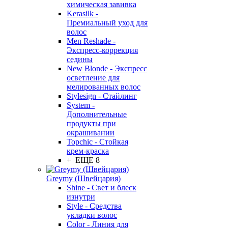
химическая завивка
Kerasilk -
Премиальный уход для
волос
Men Reshade -
Экспресс-коррекция
седины
New Blonde - Экспресс
осветление для
мелированных волос
Stylesign - Стайлинг
System -
Дополнительные
продукты при
окрашивании
Topchic - Стойкая
крем-краска
+ ЕЩЕ 8
Greymy (Швейцария)
Shine - Свет и блеск
изнутри
Style - Средства
укладки волос
Color - Линия для