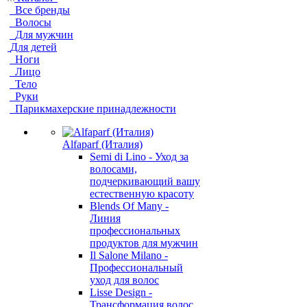
Все бренды
Волосы
Для мужчин
Для детей
Ноги
Лицо
Тело
Руки
Парикмахерские принадлежности
Alfaparf (Италия)
Semi di Lino - Уход за
волосами,
подчеркивающий вашу
естественную красоту
Blends Of Many -
Линия
профессиональных
продуктов для мужчин
Il Salone Milano -
Профессиональный
уход для волос
Lisse Design -
Трансформация волос