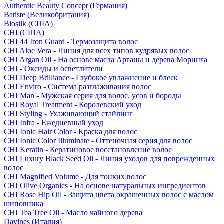
Authentic Beauty Concept (Германия)
Batiste (Великобритания)
Biosilk (США)
CHI (США)
CHI 44 Iron Guard - Термозащита волос
CHI Aloe Vera - Линия для всех типов кудрявых волос
CHI Argan Oil - На основе масла Арганы и дерева Моринга
CHI - Оксиды и осветлители
CHI Deep Brilliance - Глубокое увлажнение и блеск
CHI Enviro - Система разглаживания волос
CHI Man - Мужская серия для волос, усов и бороды
CHI Royal Treatment - Королевский уход
CHI Styling - Ухаживающий стайлинг
CHI Infra - Ежедневный уход
CHI Ionic Hair Color - Краска для волос
CHI Ionic Color Illuminate - Оттеночная серия для волос
CHI Keratin - Кератиновое восстановление волос
CHI Luxury Black Seed Oil - Линия уходов для поврежденных
волос
CHI Magnified Volume - Для тонких волос
CHI Olive Organics - На основе натуральных ингредиентов
CHI Rose Hip Oil - Защита цвета окрашенных волос с маслом
шиповника
CHI Tea Tree Oil - Масло чайного дерева
Davines (Италия)