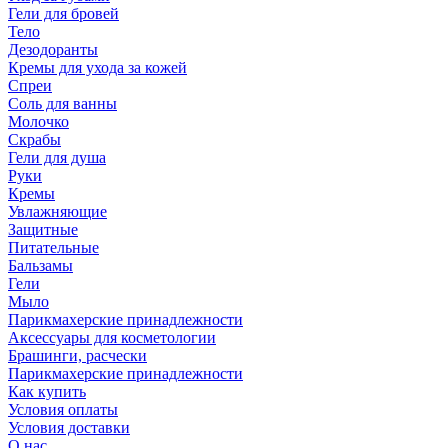
Гели для бровей
Тело
Дезодоранты
Кремы для ухода за кожей
Спреи
Соль для ванны
Молочко
Скрабы
Гели для душа
Руки
Кремы
Увлажняющие
Защитные
Питательные
Бальзамы
Гели
Мыло
Парикмахерские принадлежности
Аксессуары для косметологии
Брашинги, расчески
Парикмахерские принадлежности
Как купить
Условия оплаты
Условия доставки
О нас