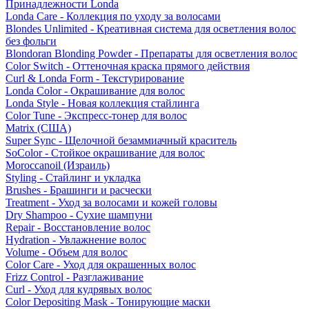
Принадлежности Londa
Londa Care - Коллекция по уходу за волосами
Blondes Unlimited - Креативная система для осветления волос
без фольги
Blondoran Blonding Powder - Препараты для осветления волос
Color Switch - Оттеночная краска прямого действия
Curl & Londa Form - Текстурирование
Londa Color - Окрашивание для волос
Londa Style - Новая коллекция стайлинга
Color Tune - Экспресс-тонер для волос
Matrix (США)
Super Sync - Щелочной безаммиачный краситель
SoColor - Стойкое окрашивание для волос
Moroccanoil (Израиль)
Styling - Стайлинг и укладка
Brushes - Брашинги и расчески
Treatment - Уход за волосами и кожей головы
Dry Shampoo - Сухие шампуни
Repair - Восстановление волос
Hydration - Увлажнение волос
Volume - Объем для волос
Color Care - Уход для окрашенных волос
Frizz Control - Разглаживание
Curl - Уход для кудрявых волос
Color Depositing Mask - Тонирующие маски