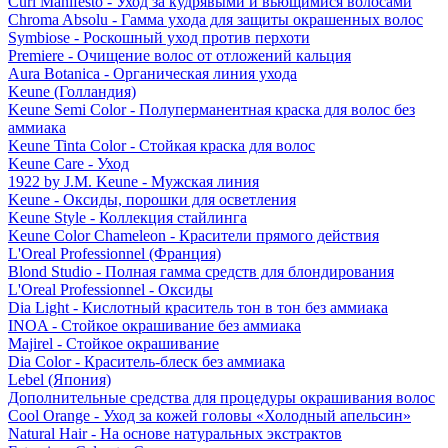
Curl Manifesto - Уход за кудрявыми и вьющимися волосами
Chroma Absolu - Гамма ухода для защиты окрашенных волос
Symbiose - Роскошный уход против перхоти
Premiere - Очищение волос от отложений кальция
Aura Botanica - Органическая линия ухода
Keune (Голландия)
Keune Semi Color - Полуперманентная краска для волос без
аммиака
Keune Tinta Color - Стойкая краска для волос
Keune Care - Уход
1922 by J.M. Keune - Мужская линия
Keune - Оксиды, порошки для осветления
Keune Style - Коллекция стайлинга
Keune Color Chameleon - Красители прямого действия
L'Oreal Professionnel (Франция)
Blond Studio - Полная гамма средств для блондирования
L'Oreal Professionnel - Оксиды
Dia Light - Кислотный краситель тон в тон без аммиака
INOA - Стойкое окрашивание без аммиака
Majirel - Стойкое окрашивание
Dia Color - Краситель-блеск без аммиака
Lebel (Япония)
Дополнительные средства для процедуры окрашивания волос
Cool Orange - Уход за кожей головы «Холодный апельсин»
Natural Hair - На основе натуральных экстрактов