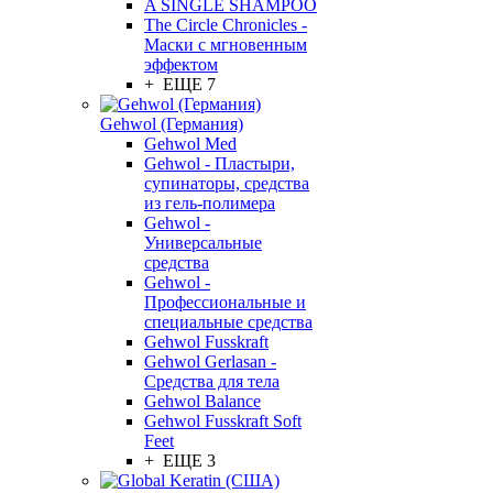
A SINGLE SHAMPOO
The Circle Chronicles -
Маски с мгновенным
эффектом
+ ЕЩЕ 7
Gehwol (Германия)
Gehwol Med
Gehwol - Пластыри,
супинаторы, средства
из гель-полимера
Gehwol -
Универсальные
средства
Gehwol -
Профессиональные и
специальные средства
Gehwol Fusskraft
Gehwol Gerlasan -
Средства для тела
Gehwol Balance
Gehwol Fusskraft Soft
Feet
+ ЕЩЕ 3