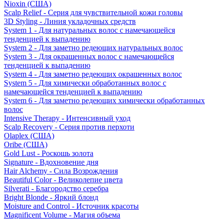
Nioxin (США)
Scalp Relief - Серия для чувствительной кожи головы
3D Styling - Линия укладочных средств
System 1 - Для натуральных волос с намечающейся
тенденцией к выпадению
System 2 - Для заметно редеющих натуральных волос
System 3 - Для окрашенных волос с намечающейся
тенденцией к выпадению
System 4 - Для заметно редеющих окрашенных волос
System 5 - Для химически обработанных волос с
намечающейся тенденцией к выпадению
System 6 - Для заметно редеющих химически обработанных
волос
Intensive Therapy - Интенсивный уход
Scalp Recovery - Серия против перхоти
Olaplex (США)
Oribe (США)
Gold Lust - Роскошь золота
Signature - Вдохновение дня
Hair Alchemy - Сила Возрождения
Beautiful Color - Великолепие цвета
Silverati - Благородство серебра
Bright Blonde - Яркий блонд
Moisture and Control - Источник красоты
Magnificent Volume - Магия объема