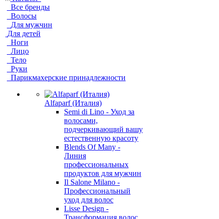
Все бренды
Волосы
Для мужчин
Для детей
Ноги
Лицо
Тело
Руки
Парикмахерские принадлежности
Alfaparf (Италия)
Semi di Lino - Уход за
волосами,
подчеркивающий вашу
естественную красоту
Blends Of Many -
Линия
профессиональных
продуктов для мужчин
Il Salone Milano -
Профессиональный
уход для волос
Lisse Design -
Трансформация волос