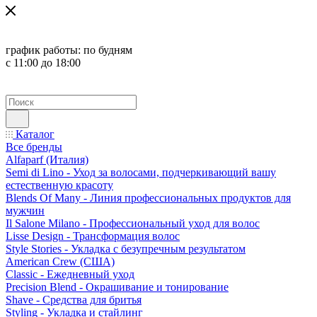
график работы:
по будням
с 11:00 до 18:00
Каталог
Все бренды
Alfaparf (Италия)
Semi di Lino - Уход за волосами, подчеркивающий вашу
естественную красоту
Blends Of Many - Линия профессиональных продуктов для
мужчин
Il Salone Milano - Профессиональный уход для волос
Lisse Design - Трансформация волос
Style Stories - Укладка с безупречным результатом
American Crew (США)
Classic - Ежедневный уход
Precision Blend - Окрашивание и тонирование
Shave - Средства для бритья
Styling - Укладка и стайлинг