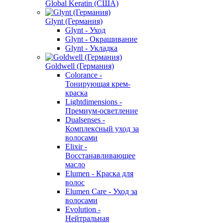
Global Keratin (США)
Glynt (Германия)
Glynt - Уход
Glynt - Окрашивание
Glynt - Укладка
Goldwell (Германия)
Colorance -
Тонирующая крем-
краска
Lightdimensions -
Премиум-осветление
Dualsenses -
Комплексный уход за
волосами
Elixir -
Восстанавливающее
масло
Elumen - Краска для
волос
Elumen Care - Уход за
волосами
Evolution -
Нейтральная