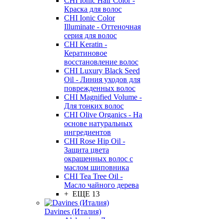
CHI Ionic Hair Color -
Краска для волос
CHI Ionic Color
Illuminate - Оттеночная
серия для волос
CHI Keratin -
Кератиновое
восстановление волос
CHI Luxury Black Seed
Oil - Линия уходов для
поврежденных волос
CHI Magnified Volume -
Для тонких волос
CHI Olive Organics - На
основе натуральных
ингредиентов
CHI Rose Hip Oil -
Защита цвета
окрашенных волос с
маслом шиповника
CHI Tea Tree Oil -
Масло чайного дерева
+ ЕЩЕ 13
Davines (Италия)