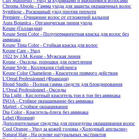
Curl Manifesto - Уход за кудрявыми и вьющимися волосами
Chroma Absolu - Гамма ухода для защиты окрашенных волос
Symbiose - Роскошный уход против перхоти
Premiere - Очищение волос от отложений кальция
Aura Botanica - Органическая линия ухода
Keune (Голландия)
Keune Semi Color - Полуперманентная краска для волос без
аммиака
Keune Tinta Color - Стойкая краска для волос
Keune Care - Уход
1922 by J.M. Keune - Мужская линия
Keune - Оксиды, порошки для осветления
Keune Style - Коллекция стайлинга
Keune Color Chameleon - Красители прямого действия
L'Oreal Professionnel (Франция)
Blond Studio - Полная гамма средств для блондирования
L'Oreal Professionnel - Оксиды
Dia Light - Кислотный краситель тон в тон без аммиака
INOA - Стойкое окрашивание без аммиака
Majirel - Стойкое окрашивание
Dia Color - Краситель-блеск без аммиака
Lebel (Япония)
Дополнительные средства для процедуры окрашивания волос
Cool Orange - Уход за кожей головы «Холодный апельсин»
Natural Hair - На основе натуральных экстрактов