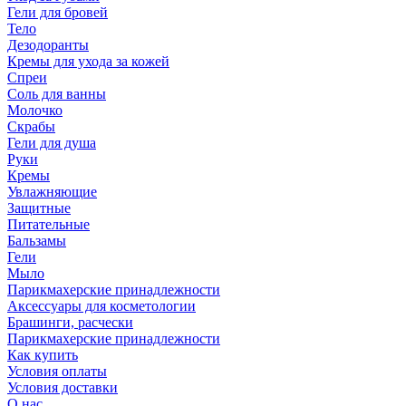
Гели для бровей
Тело
Дезодоранты
Кремы для ухода за кожей
Спреи
Соль для ванны
Молочко
Скрабы
Гели для душа
Руки
Кремы
Увлажняющие
Защитные
Питательные
Бальзамы
Гели
Мыло
Парикмахерские принадлежности
Аксессуары для косметологии
Брашинги, расчески
Парикмахерские принадлежности
Как купить
Условия оплаты
Условия доставки
О нас