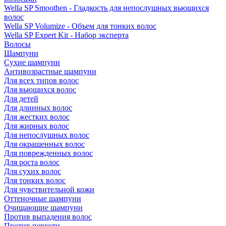
Wella SP Smoothen - Гладкость для непослушных вьющихся
волос
Wella SP Volumize - Объем для тонких волос
Wella SP Expert Kit - Набор эксперта
Волосы
Шампуни
Сухие шампуни
Антивозрастные шампуни
Для всех типов волос
Для вьющихся волос
Для детей
Для длинных волос
Для жестких волос
Для жирных волос
Для непослушных волос
Для окрашенных волос
Для поврежденных волос
Для роста волос
Для сухих волос
Для тонких волос
Для чувствительной кожи
Оттеночные шампуни
Очищающие шампуни
Против выпадения волос
Против перхоти