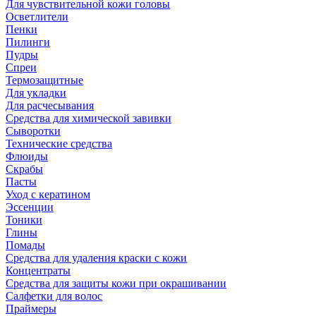
Для чувствительной кожи головы
Осветлители
Пенки
Пилинги
Пудры
Спреи
Термозащитные
Для укладки
Для расчесывания
Средства для химической завивки
Сыворотки
Технические средства
Флюиды
Скрабы
Пасты
Уход с кератином
Эссенции
Тоники
Глины
Помады
Средства для удаления краски с кожи
Концентраты
Средства для защиты кожи при окрашивании
Салфетки для волос
Праймеры