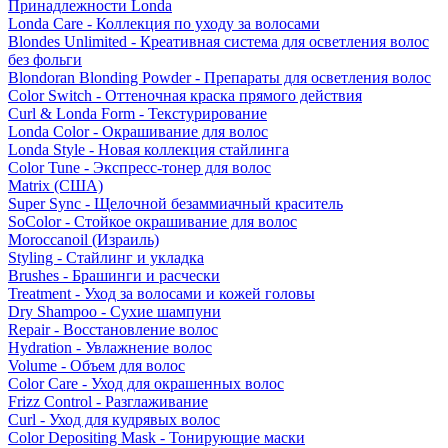
Принадлежности Londa
Londa Care - Коллекция по уходу за волосами
Blondes Unlimited - Креативная система для осветления волос
без фольги
Blondoran Blonding Powder - Препараты для осветления волос
Color Switch - Оттеночная краска прямого действия
Curl & Londa Form - Текстурирование
Londa Color - Окрашивание для волос
Londa Style - Новая коллекция стайлинга
Color Tune - Экспресс-тонер для волос
Matrix (США)
Super Sync - Щелочной безаммиачный краситель
SoColor - Стойкое окрашивание для волос
Moroccanoil (Израиль)
Styling - Стайлинг и укладка
Brushes - Брашинги и расчески
Treatment - Уход за волосами и кожей головы
Dry Shampoo - Сухие шампуни
Repair - Восстановление волос
Hydration - Увлажнение волос
Volume - Объем для волос
Color Care - Уход для окрашенных волос
Frizz Control - Разглаживание
Curl - Уход для кудрявых волос
Color Depositing Mask - Тонирующие маски