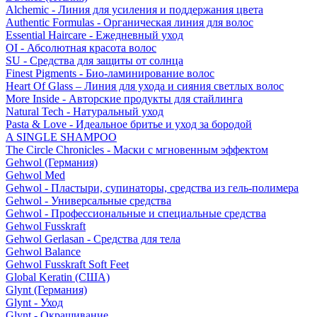
Alchemic - Линия для усиления и поддержания цвета
Authentic Formulas - Органическая линия для волос
Essential Haircare - Eжедневный уход
OI - Абсолютная красота волос
SU - Средства для защиты от солнца
Finest Pigments - Био-ламинирование волос
Heart Of Glass – Линия для ухода и сияния светлых волос
More Inside - Авторские продукты для стайлинга
Natural Tech - Натуральный уход
Pasta & Love - Идеальное бритье и уход за бородой
A SINGLE SHAMPOO
The Circle Chronicles - Маски с мгновенным эффектом
Gehwol (Германия)
Gehwol Med
Gehwol - Пластыри, супинаторы, средства из гель-полимера
Gehwol - Универсальные средства
Gehwol - Профессиональные и специальные средства
Gehwol Fusskraft
Gehwol Gerlasan - Средства для тела
Gehwol Balance
Gehwol Fusskraft Soft Feet
Global Keratin (США)
Glynt (Германия)
Glynt - Уход
Glynt - Окрашивание