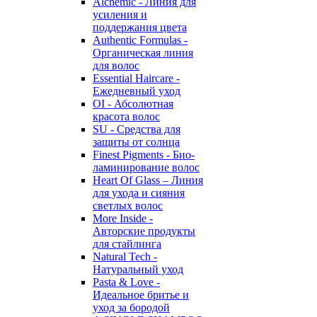
Alchemic - Линия для
усиления и
поддержания цвета
Authentic Formulas -
Органическая линия
для волос
Essential Haircare -
Eжедневный уход
OI - Абсолютная
красота волос
SU - Средства для
защиты от солнца
Finest Pigments - Био-
ламинирование волос
Heart Of Glass – Линия
для ухода и сияния
светлых волос
More Inside -
Авторские продукты
для стайлинга
Natural Tech -
Натуральный уход
Pasta & Love -
Идеальное бритье и
уход за бородой