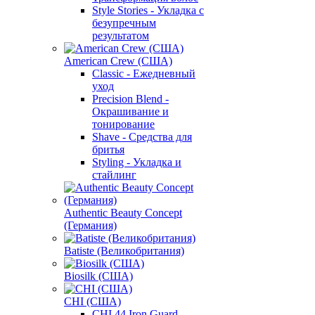
Style Stories - Укладка с
безупречным
результатом
American Crew (США)
Classic - Ежедневный
уход
Precision Blend -
Окрашивание и
тонирование
Shave - Средства для
бритья
Styling - Укладка и
стайлинг
Authentic Beauty Concept
(Германия)
Batiste (Великобритания)
Biosilk (США)
CHI (США)
CHI 44 Iron Guard -