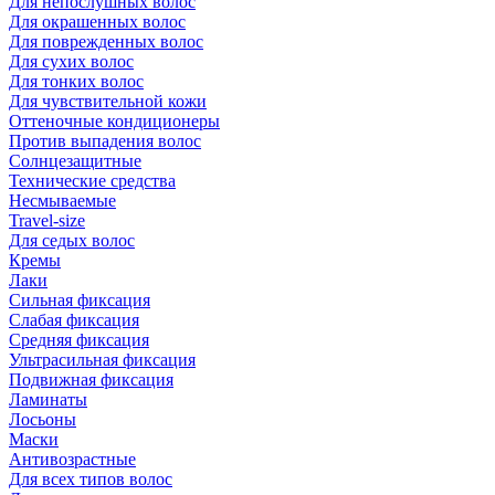
Для непослушных волос
Для окрашенных волос
Для поврежденных волос
Для сухих волос
Для тонких волос
Для чувствительной кожи
Оттеночные кондиционеры
Против выпадения волос
Солнцезащитные
Технические средства
Несмываемые
Travel-size
Для седых волос
Кремы
Лаки
Сильная фиксация
Слабая фиксация
Средняя фиксация
Ультрасильная фиксация
Подвижная фиксация
Ламинаты
Лосьоны
Маски
Антивозрастные
Для всех типов волос