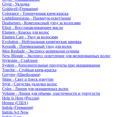
Glynt - Укладка
Goldwell (Германия)
Colorance - Тонирующая крем-краска
Lightdimensions - Премиум-осветление
Dualsenses - Комплексный уход за волосами
Elixir - Восстанавливающее масло
Elumen - Краска для волос
Elumen Care - Уход за волосами
Evolution - Нейтральная химическая завивка
Kerasilk - Премиальный уход для волос
Men Reshade - Экспресс-коррекция седины
New Blonde - Экспресс осветление для мелированных волос
Stylesign - Стайлинг
System - Дополнительные продукты при окрашивании
Topchic - Стойкая крем-краска
Greymy (Швейцария)
Shine - Свет и блеск изнутри
Style - Средства укладки волос
Color - Линия для окрашенных волос
Volume - Линия для объема, эластичности и упругости
Help Is Here (Россия)
Hempz (США)
Indola (Германия)
Indola Act Now
Indola Care