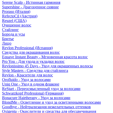
Serene Scalp - Истинная гармония
Supershine - Драгоценное сияние
Proraso (Италия)
RefectoCil (Австрия)
Reuzel (США)
Очищение волос
Стайлинг
Борода и усы
Бритье
Лицо
Revlon Professional (Испания)
Средства для окрашивания волос
Equave Instant Beauty - Мгновенная красота волос
Pro You - Для ухода и укладки волос
Revlonissimo 45 Days - Уход для окрашенных волосы
Style Masters - Средства для стайлинга
Revlon - Красители для волос
Orofluido - Уход за волосами
Uniq One - Уход в одном флаконе
ReStart - Переосмысленный уход за волосами
Schwarzkopf Professional (Германия)
Bonacure Hairtherapy - Уход за волосами
BlondMe - Осветление и уход за осветленными волосами
Goodbye - Нейтрализация нежелательных оттенков
Oxigenta - Окислители и средства для обесцвечивания