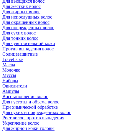
Для вьющихся волос
Для жестких волос
Для жирных волос
Для непослушных волос
Для окрашенных волос
Для поврежденных волос
Для сухих волос
Для тонких волос
Для чувствительной кожи
Против выпадения волос
Солнцезащитные
Travel-size
Масла
Молочко
Муссы
Наборы
Окислители
Ампулы
Восстановление волос
Для густоты и объема волос
При химической обработке
Для сухих и поврежденных волос
Рост волос, против выпадения
Укрепление волос
Для жирной кожи головы