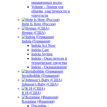
окрашенных волос
Volume - Линия для
объема, эластичности и
упругости
Help Is Here (Россия)
Hempz (США)
Indola (Германия)
Indola Act Now
Indola Care
Indola Styling
Indola - Окислители и
технические средства
Indola - Окрашивание
Invisibobble (Германия)
Johnson’s Baby (США)
K18 (США)
Kerastase (Франция)
Discipline -