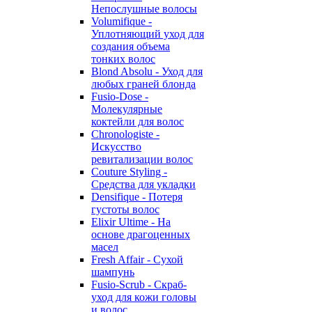
Непослушные волосы
Volumifique -
Уплотняющий уход для
создания объема
тонких волос
Blond Absolu - Уход для
любых граней блонда
Fusio-Dose -
Молекулярные
коктейли для волос
Chronologiste -
Искусство
ревитализации волос
Couture Styling -
Средства для укладки
Densifique - Потеря
густоты волос
Elixir Ultime - На
основе драгоценных
масел
Fresh Affair - Сухой
шампунь
Fusio-Scrub - Скраб-
уход для кожи головы
и волос