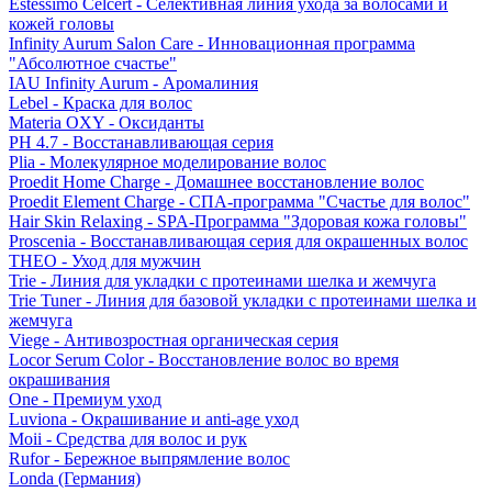
Estessimo Celcert - Селективная линия ухода за волосами и
кожей головы
Infinity Aurum Salon Care - Инновационная программа
"Абсолютное счастье"
IAU Infinity Aurum - Аромалиния
Lebel - Краска для волос
Materia OXY - Оксиданты
PH 4.7 - Восстанавливающая серия
Plia - Молекулярное моделирование волос
Proedit Home Charge - Домашнее восстановление волос
Proedit Element Charge - СПА-программа "Счастье для волос"
Hair Skin Relaxing - SPA-Программа "Здоровая кожа головы"
Proscenia - Восстанавливающая серия для окрашенных волос
THEO - Уход для мужчин
Trie - Линия для укладки с протеинами шелка и жемчуга
Trie Tuner - Линия для базовой укладки с протеинами шелка и
жемчуга
Viege - Антивозростная органическая серия
Locor Serum Color - Восстановление волос во время
окрашивания
One - Премиум уход
Luviona - Окрашивание и anti-age уход
Moii - Средства для волос и рук
Rufor - Бережное выпрямление волос
Londa (Германия)