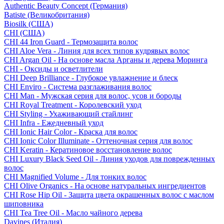
Authentic Beauty Concept (Германия)
Batiste (Великобритания)
Biosilk (США)
CHI (США)
CHI 44 Iron Guard - Термозащита волос
CHI Aloe Vera - Линия для всех типов кудрявых волос
CHI Argan Oil - На основе масла Арганы и дерева Моринга
CHI - Оксиды и осветлители
CHI Deep Brilliance - Глубокое увлажнение и блеск
CHI Enviro - Система разглаживания волос
CHI Man - Мужская серия для волос, усов и бороды
CHI Royal Treatment - Королевский уход
CHI Styling - Ухаживающий стайлинг
CHI Infra - Ежедневный уход
CHI Ionic Hair Color - Краска для волос
CHI Ionic Color Illuminate - Оттеночная серия для волос
CHI Keratin - Кератиновое восстановление волос
CHI Luxury Black Seed Oil - Линия уходов для поврежденных
волос
CHI Magnified Volume - Для тонких волос
CHI Olive Organics - На основе натуральных ингредиентов
CHI Rose Hip Oil - Защита цвета окрашенных волос с маслом
шиповника
CHI Tea Tree Oil - Масло чайного дерева
Davines (Италия)