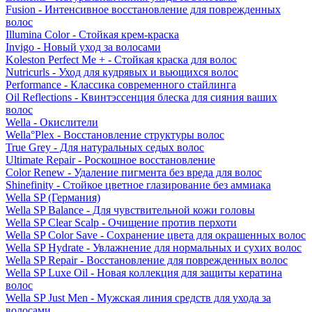
Fusion - Интенсивное восстановление для поврежденных
волос
Illumina Color - Стойкая крем-краска
Invigo - Новый уход за волосами
Koleston Perfect Me + - Стойкая краска для волос
Nutricurls - Уход для кудрявых и вьющихся волос
Performance - Классика современного стайлинга
Oil Reflections - Квинтэссенция блеска для сияния ваших
волос
Wella - Окислители
Wella°Plex - Восстановление структуры волос
True Grey - Для натуральных седых волос
Ultimate Repair - Роскошное восстановление
Color Renew - Удаление пигмента без вреда для волос
Shinefinity - Стойкое цветное глазирование без аммиака
Wella SP (Германия)
Wella SP Balance - Для чувствительной кожи головы
Wella SP Clear Scalp - Очищение против перхоти
Wella SP Color Save - Сохранение цвета для окрашенных волос
Wella SP Hydrate - Увлажнение для нормальных и сухих волос
Wella SP Repair - Восстановление для поврежденных волос
Wella SP Luxe Oil - Новая коллекция для защиты кератина
волос
Wella SP Just Men - Мужская линия средств для ухода за
волосами