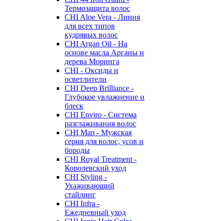
Термозащита волос
CHI Aloe Vera - Линия
для всех типов
кудрявых волос
CHI Argan Oil - На
основе масла Арганы и
дерева Моринга
CHI - Оксиды и
осветлители
CHI Deep Brilliance -
Глубокое увлажнение и
блеск
CHI Enviro - Система
разглаживания волос
CHI Man - Мужская
серия для волос, усов и
бороды
CHI Royal Treatment -
Королевский уход
CHI Styling -
Ухаживающий
стайлинг
CHI Infra -
Ежедневный уход