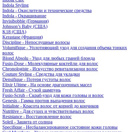
Indola Styling
Indola - Окислители и технические средства
Indola - Окрашивание
Invisibobble (Германия)
Johnson’s Baby (США)
K18 (США)
Kerastase (Франция)
Discipline - Непослушные волосы
Volumifique - Уплотняющий уход для создания объема тонких
волос
Blond Absolu - Уход для любых граней блонда
Fusio-Dose - Молекулярные коктейли для волос
Chronologiste - Искусство ревитализации волос
Couture Styling - Средства для укладки
Densifique - Потеря густоты волос
Elixir Ultime - На основе драгоценных масел
Fresh Affair - Сухой шампунь
Fusio-Scrub - Скраб-уход для кожи головы и волос
Genesis - Гамма против выпадения волос
Initialiste - Красота волос от корней до кончиков
Nutritive - Для сухих и чувствительных волос
Resistance - Восстановление волос
Soleil - Защита от солнца
Specifique - Несбалансированное состояние кожи головы