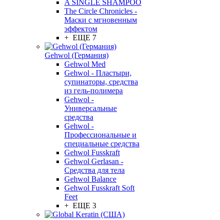
A SINGLE SHAMPOO
The Circle Chronicles -
Маски с мгновенным
эффектом
+ ЕЩЕ 7
Gehwol (Германия)
Gehwol Med
Gehwol - Пластыри,
супинаторы, средства
из гель-полимера
Gehwol -
Универсальные
средства
Gehwol -
Профессиональные и
специальные средства
Gehwol Fusskraft
Gehwol Gerlasan -
Средства для тела
Gehwol Balance
Gehwol Fusskraft Soft
Feet
+ ЕЩЕ 3