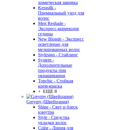
химическая завивка
Kerasilk -
Премиальный уход для
волос
Men Reshade -
Экспресс-коррекция
седины
New Blonde - Экспресс
осветление для
мелированных волос
Stylesign - Стайлинг
System -
Дополнительные
продукты при
окрашивании
Topchic - Стойкая
крем-краска
+ ЕЩЕ 8
Greymy (Швейцария)
Shine - Свет и блеск
изнутри
Style - Средства
укладки волос
Color - Линия для