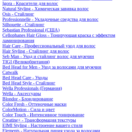
Igora - Красители для волос
Natural Styling - Химическая завивка волос
Osis - Стайлинг
Professionnelle - Укладочные средства для волос
Silhouette - Стайлинг
Sebastian Professional (США)
Cellophanes Hair Gloss - Тонирующая краска с эффектом
ламинирования
Hair Care - Профессиональный уход для волос
Hair Styling - Стайлинг для волос
Seb Man - Уход и стайлинг волос для мужчин
TIGI (Великобритания)
Bed Head for Men - Уход за волосами для мужчин
Catwalk
Bed Head Care - Уходы
Bed Head Style - Стайлинг
Wella Professionals (Германия)
Wella - Аксессуары
Blondor - Блондирование
Color Fresh - Оттеночные маски
ColorMotion - Сила и цвет
Color Touch - Интенсивное тонирование
Creatine+ - Трансформация текстуры
EIMI Styling - Настроение вашего стиля
Elements - Натуральная линия ухода за волосами