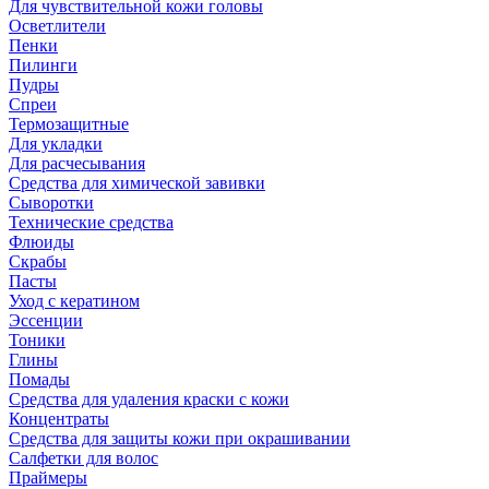
Для чувствительной кожи головы
Осветлители
Пенки
Пилинги
Пудры
Спреи
Термозащитные
Для укладки
Для расчесывания
Средства для химической завивки
Сыворотки
Технические средства
Флюиды
Скрабы
Пасты
Уход с кератином
Эссенции
Тоники
Глины
Помады
Средства для удаления краски с кожи
Концентраты
Средства для защиты кожи при окрашивании
Салфетки для волос
Праймеры