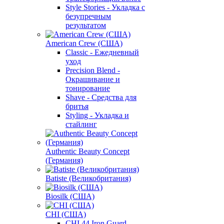
Style Stories - Укладка с
безупречным
результатом
American Crew (США)
Classic - Ежедневный
уход
Precision Blend -
Окрашивание и
тонирование
Shave - Средства для
бритья
Styling - Укладка и
стайлинг
Authentic Beauty Concept
(Германия)
Batiste (Великобритания)
Biosilk (США)
CHI (США)
CHI 44 Iron Guard -