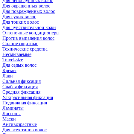
Для непослушных волос
Для окрашенных волос
Для поврежденных волос
Для сухих волос
Для тонких волос
Для чувствительной кожи
Оттеночные кондиционеры
Против выпадения волос
Солнцезащитные
Технические средства
Несмываемые
Travel-size
Для седых волос
Кремы
Лаки
Сильная фиксация
Слабая фиксация
Средняя фиксация
Ультрасильная фиксация
Подвижная фиксация
Ламинаты
Лосьоны
Маски
Антивозрастные
Для всех типов волос