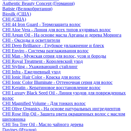
Authentic Beauty Concept (Германия)
Batiste (Великобритания)
Biosilk (США)
CHI (США)
CHI 44 Iron Guard - Термозащита волос
CHI Aloe Vera - Линия для всех типов кудрявых волос
CHI Argan Oil - На основе масла Арганы и дерева Моринга
CHI - Оксиды и осветлители
CHI Deep Brilliance - Глубокое увлажнение и блеск
CHI Enviro - Система разглаживания волос
CHI Man - Мужская серия для волос, усов и бороды
CHI Royal Treatment - Королевский уход
CHI Styling - Ухаживающий стайлинг
CHI Infra - Ежедневный уход
CHI Ionic Hair Color - Краска для волос
CHI Ionic Color Illuminate - Оттеночная серия для волос
CHI Keratin - Кератиновое восстановление волос
CHI Luxury Black Seed Oil - Линия уходов для поврежденных
волос
CHI Magnified Volume - Для тонких волос
CHI Olive Organics - На основе натуральных ингредиентов
CHI Rose Hip Oil - Защита цвета окрашенных волос с маслом
шиповника
CHI Tea Tree Oil - Масло чайного дерева
Davines (Италия)