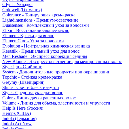
Glynt - Укладка
Goldwell (Германия)
Colorance - Тонирующая крем-краска
Lightdimensions - Премиум-осветление
Dualsenses - Комплексный уход за волосами
Elixir - Восстанавливающее масло
Elumen - Краска для волос
Elumen Care - Уход за волосами
Evolution - Нейтральная химическая завивка
Kerasilk - Премиальный уход для волос
Men Reshade - Экспресс-коррекция седины
New Blonde - Экспресс осветление для мелированных волос
Stylesign - Стайлинг
System - Дополнительные продукты при окрашивании
Topchic - Стойкая крем-краска
Greymy (Швейцария)
Shine - Свет и блеск изнутри
Style - Средства укладки волос
Color - Линия для окрашенных волос
Volume - Линия для объема, эластичности и упругости
Help Is Here (Россия)
Hempz (США)
Indola (Германия)
Indola Act Now
Indola Care