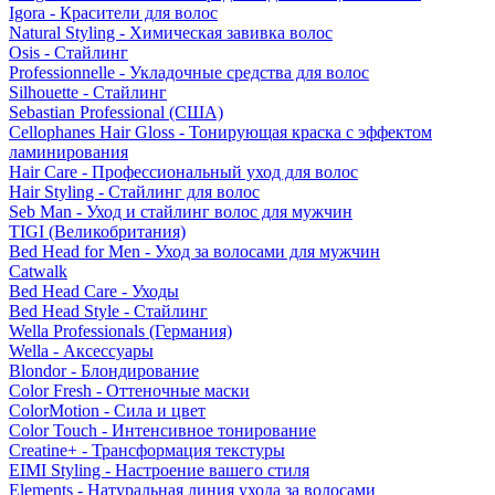
Igora - Красители для волос
Natural Styling - Химическая завивка волос
Osis - Стайлинг
Professionnelle - Укладочные средства для волос
Silhouette - Стайлинг
Sebastian Professional (США)
Cellophanes Hair Gloss - Тонирующая краска с эффектом
ламинирования
Hair Care - Профессиональный уход для волос
Hair Styling - Стайлинг для волос
Seb Man - Уход и стайлинг волос для мужчин
TIGI (Великобритания)
Bed Head for Men - Уход за волосами для мужчин
Catwalk
Bed Head Care - Уходы
Bed Head Style - Стайлинг
Wella Professionals (Германия)
Wella - Аксессуары
Blondor - Блондирование
Color Fresh - Оттеночные маски
ColorMotion - Сила и цвет
Color Touch - Интенсивное тонирование
Creatine+ - Трансформация текстуры
EIMI Styling - Настроение вашего стиля
Elements - Натуральная линия ухода за волосами