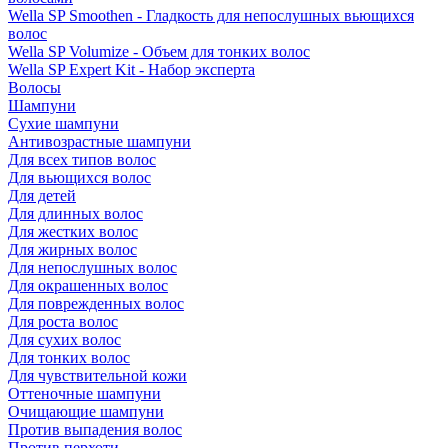
Wella SP Smoothen - Гладкость для непослушных вьющихся
волос
Wella SP Volumize - Объем для тонких волос
Wella SP Expert Kit - Набор эксперта
Волосы
Шампуни
Сухие шампуни
Антивозрастные шампуни
Для всех типов волос
Для вьющихся волос
Для детей
Для длинных волос
Для жестких волос
Для жирных волос
Для непослушных волос
Для окрашенных волос
Для поврежденных волос
Для роста волос
Для сухих волос
Для тонких волос
Для чувствительной кожи
Оттеночные шампуни
Очищающие шампуни
Против выпадения волос
Против перхоти