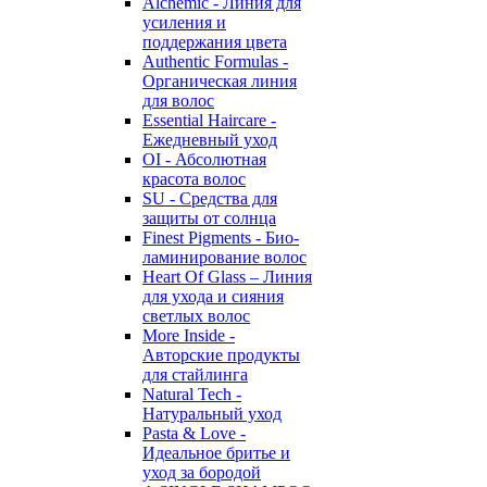
Alchemic - Линия для
усиления и
поддержания цвета
Authentic Formulas -
Органическая линия
для волос
Essential Haircare -
Eжедневный уход
OI - Абсолютная
красота волос
SU - Средства для
защиты от солнца
Finest Pigments - Био-
ламинирование волос
Heart Of Glass – Линия
для ухода и сияния
светлых волос
More Inside -
Авторские продукты
для стайлинга
Natural Tech -
Натуральный уход
Pasta & Love -
Идеальное бритье и
уход за бородой