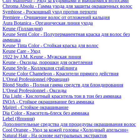
Curl Manifesto - Уход за кудрявыми и вьющимися волосами
Chroma Absolu - Гамма ухода для защиты окрашенных волос
Symbiose - Роскошный уход против перхоти
Premiere - Очищение волос от отложений кальция
Aura Botanica - Органическая линия ухода
Keune (Голландия)
Keune Semi Color - Полуперманентная краска для волос без
аммиака
Keune Tinta Color - Стойкая краска для волос
Keune Care - Уход
1922 by J.M. Keune - Мужская линия
Keune - Оксиды, порошки для осветления
Keune Style - Коллекция стайлинга
Keune Color Chameleon - Красители прямого действия
L'Oreal Professionnel (Франция)
Blond Studio - Полная гамма средств для блондирования
L'Oreal Professionnel - Оксиды
Dia Light - Кислотный краситель тон в тон без аммиака
INOA - Стойкое окрашивание без аммиака
Majirel - Стойкое окрашивание
Dia Color - Краситель-блеск без аммиака
Lebel (Япония)
Дополнительные средства для процедуры окрашивания волос
Cool Orange - Уход за кожей головы «Холодный апельсин»
Natural Hair - На основе натуральных экстрактов