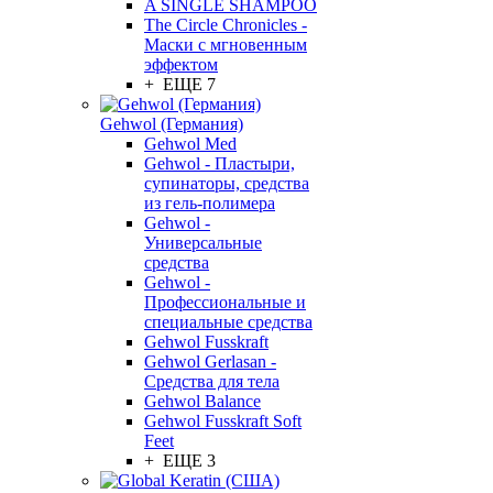
A SINGLE SHAMPOO
The Circle Chronicles -
Маски с мгновенным
эффектом
+ ЕЩЕ 7
Gehwol (Германия)
Gehwol Med
Gehwol - Пластыри,
супинаторы, средства
из гель-полимера
Gehwol -
Универсальные
средства
Gehwol -
Профессиональные и
специальные средства
Gehwol Fusskraft
Gehwol Gerlasan -
Средства для тела
Gehwol Balance
Gehwol Fusskraft Soft
Feet
+ ЕЩЕ 3