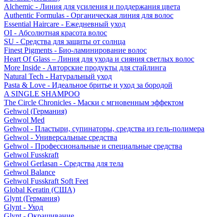
Alchemic - Линия для усиления и поддержания цвета
Authentic Formulas - Органическая линия для волос
Essential Haircare - Eжедневный уход
OI - Абсолютная красота волос
SU - Средства для защиты от солнца
Finest Pigments - Био-ламинирование волос
Heart Of Glass – Линия для ухода и сияния светлых волос
More Inside - Авторские продукты для стайлинга
Natural Tech - Натуральный уход
Pasta & Love - Идеальное бритье и уход за бородой
A SINGLE SHAMPOO
The Circle Chronicles - Маски с мгновенным эффектом
Gehwol (Германия)
Gehwol Med
Gehwol - Пластыри, супинаторы, средства из гель-полимера
Gehwol - Универсальные средства
Gehwol - Профессиональные и специальные средства
Gehwol Fusskraft
Gehwol Gerlasan - Средства для тела
Gehwol Balance
Gehwol Fusskraft Soft Feet
Global Keratin (США)
Glynt (Германия)
Glynt - Уход
Glynt - Окрашивание