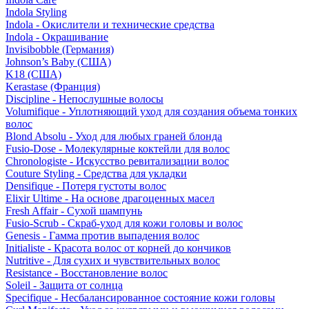
Indola Styling
Indola - Окислители и технические средства
Indola - Окрашивание
Invisibobble (Германия)
Johnson’s Baby (США)
K18 (США)
Kerastase (Франция)
Discipline - Непослушные волосы
Volumifique - Уплотняющий уход для создания объема тонких
волос
Blond Absolu - Уход для любых граней блонда
Fusio-Dose - Молекулярные коктейли для волос
Chronologiste - Искусство ревитализации волос
Couture Styling - Средства для укладки
Densifique - Потеря густоты волос
Elixir Ultime - На основе драгоценных масел
Fresh Affair - Сухой шампунь
Fusio-Scrub - Скраб-уход для кожи головы и волос
Genesis - Гамма против выпадения волос
Initialiste - Красота волос от корней до кончиков
Nutritive - Для сухих и чувствительных волос
Resistance - Восстановление волос
Soleil - Защита от солнца
Specifique - Несбалансированное состояние кожи головы