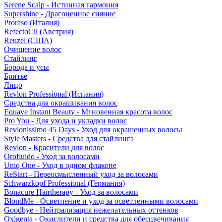
Serene Scalp - Истинная гармония
Supershine - Драгоценное сияние
Proraso (Италия)
RefectoCil (Австрия)
Reuzel (США)
Очищение волос
Стайлинг
Борода и усы
Бритье
Лицо
Revlon Professional (Испания)
Средства для окрашивания волос
Equave Instant Beauty - Мгновенная красота волос
Pro You - Для ухода и укладки волос
Revlonissimo 45 Days - Уход для окрашенных волосы
Style Masters - Средства для стайлинга
Revlon - Красители для волос
Orofluido - Уход за волосами
Uniq One - Уход в одном флаконе
ReStart - Переосмысленный уход за волосами
Schwarzkopf Professional (Германия)
Bonacure Hairtherapy - Уход за волосами
BlondMe - Осветление и уход за осветленными волосами
Goodbye - Нейтрализация нежелательных оттенков
Oxigenta - Окислители и средства для обесцвечивания