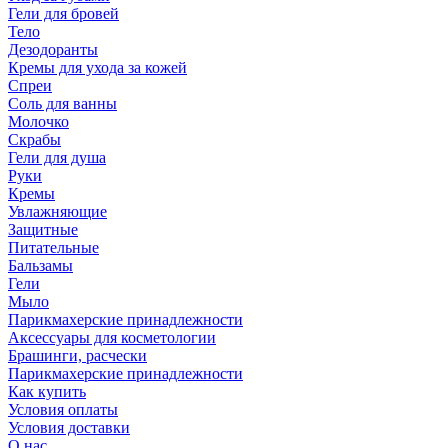
Гели для бровей
Тело
Дезодоранты
Кремы для ухода за кожей
Спреи
Соль для ванны
Молочко
Скрабы
Гели для душа
Руки
Кремы
Увлажняющие
Защитные
Питательные
Бальзамы
Гели
Мыло
Парикмахерские принадлежности
Аксессуары для косметологии
Брашинги, расчески
Парикмахерские принадлежности
Как купить
Условия оплаты
Условия доставки
О нас