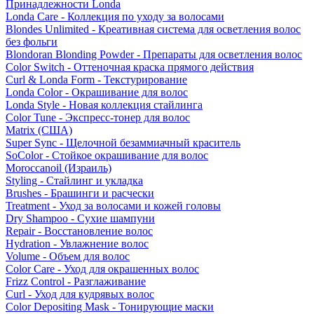
Принадлежности Londa
Londa Care - Коллекция по уходу за волосами
Blondes Unlimited - Креативная система для осветления волос
без фольги
Blondoran Blonding Powder - Препараты для осветления волос
Color Switch - Оттеночная краска прямого действия
Curl & Londa Form - Текстурирование
Londa Color - Окрашивание для волос
Londa Style - Новая коллекция стайлинга
Color Tune - Экспресс-тонер для волос
Matrix (США)
Super Sync - Щелочной безаммиачный краситель
SoColor - Стойкое окрашивание для волос
Moroccanoil (Израиль)
Styling - Стайлинг и укладка
Brushes - Брашинги и расчески
Treatment - Уход за волосами и кожей головы
Dry Shampoo - Сухие шампуни
Repair - Восстановление волос
Hydration - Увлажнение волос
Volume - Объем для волос
Color Care - Уход для окрашенных волос
Frizz Control - Разглаживание
Curl - Уход для кудрявых волос
Color Depositing Mask - Тонирующие маски