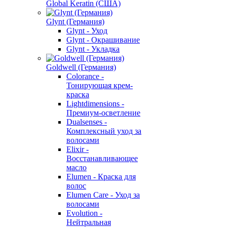
Global Keratin (США)
Glynt (Германия)
Glynt - Уход
Glynt - Окрашивание
Glynt - Укладка
Goldwell (Германия)
Colorance -
Тонирующая крем-
краска
Lightdimensions -
Премиум-осветление
Dualsenses -
Комплексный уход за
волосами
Elixir -
Восстанавливающее
масло
Elumen - Краска для
волос
Elumen Care - Уход за
волосами
Evolution -
Нейтральная