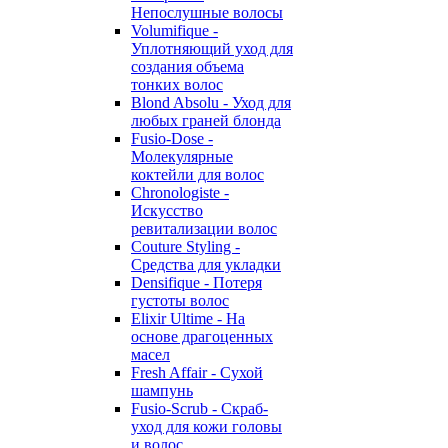
Непослушные волосы
Volumifique -
Уплотняющий уход для
создания объема
тонких волос
Blond Absolu - Уход для
любых граней блонда
Fusio-Dose -
Молекулярные
коктейли для волос
Chronologiste -
Искусство
ревитализации волос
Couture Styling -
Средства для укладки
Densifique - Потеря
густоты волос
Elixir Ultime - На
основе драгоценных
масел
Fresh Affair - Сухой
шампунь
Fusio-Scrub - Скраб-
уход для кожи головы
и волос