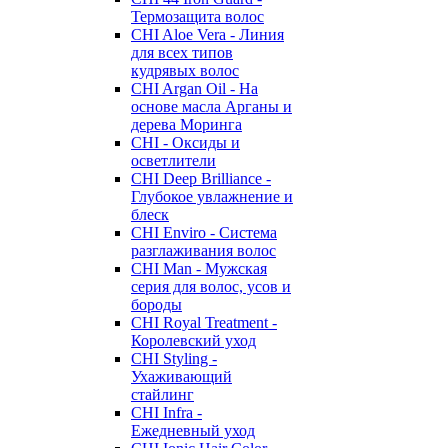
Термозащита волос
CHI Aloe Vera - Линия
для всех типов
кудрявых волос
CHI Argan Oil - На
основе масла Арганы и
дерева Моринга
CHI - Оксиды и
осветлители
CHI Deep Brilliance -
Глубокое увлажнение и
блеск
CHI Enviro - Система
разглаживания волос
CHI Man - Мужская
серия для волос, усов и
бороды
CHI Royal Treatment -
Королевский уход
CHI Styling -
Ухаживающий
стайлинг
CHI Infra -
Ежедневный уход