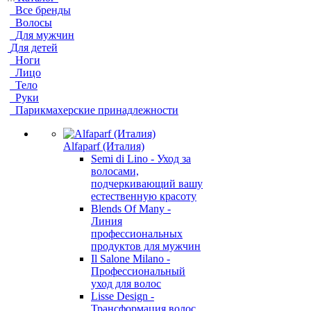
Все бренды
Волосы
Для мужчин
Для детей
Ноги
Лицо
Тело
Руки
Парикмахерские принадлежности
Alfaparf (Италия)
Semi di Lino - Уход за
волосами,
подчеркивающий вашу
естественную красоту
Blends Of Many -
Линия
профессиональных
продуктов для мужчин
Il Salone Milano -
Профессиональный
уход для волос
Lisse Design -
Трансформация волос