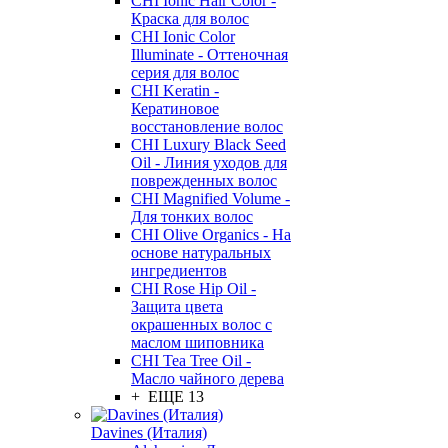
CHI Ionic Hair Color -
Краска для волос
CHI Ionic Color
Illuminate - Оттеночная
серия для волос
CHI Keratin -
Кератиновое
восстановление волос
CHI Luxury Black Seed
Oil - Линия уходов для
поврежденных волос
CHI Magnified Volume -
Для тонких волос
CHI Olive Organics - На
основе натуральных
ингредиентов
CHI Rose Hip Oil -
Защита цвета
окрашенных волос с
маслом шиповника
CHI Tea Tree Oil -
Масло чайного дерева
+ ЕЩЕ 13
Davines (Италия)