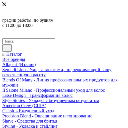
график работы:
по будням
с 11:00 до 18:00
Каталог
Все бренды
Alfaparf (Италия)
Semi di Lino - Уход за волосами, подчеркивающий вашу
естественную красоту
Blends Of Many - Линия профессиональных продуктов для
мужчин
Il Salone Milano - Профессиональный уход для волос
Lisse Design - Трансформация волос
Style Stories - Укладка с безупречным результатом
American Crew (США)
Classic - Ежедневный уход
Precision Blend - Окрашивание и тонирование
Shave - Средства для бритья
Styling - Укладка и стайлинг