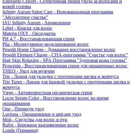
Estessimo Celcert - Селективная линия ухода за волосами и
кожей головы
Infinity Aurum Salon Care - Инновационная программа
"Абсолютное счастье"
IAU Infinity Aurum - Аромалиния
Lebel - Краска для волос
Materia OXY - Оксиданты
PH 4.7 - Восстанавливающая серия
Plia - Молекулярное моделирование волос
Proedit Home Charge - Домашнее восстановление волос
Proedit Element Charge - СПА-программа "Счастье для волос"
Hair Skin Relaxing - SPA-Программа "Здоровая кожа головы"
Proscenia - Восстанавливающая серия для окрашенных волос
THEO - Уход для мужчин
Trie - Линия для укладки с протеинами шелка и жемчуга
Trie Tuner - Линия для базовой укладки с протеинами шелка и
жемчуга
Viege - Антивозростная органическая серия
Locor Serum Color - Восстановление волос во время
окрашивания
One - Премиум уход
Luviona - Окрашивание и anti-age уход
Moii - Средства для волос и рук
Rufor - Бережное выпрямление волос
Londa (Германия)