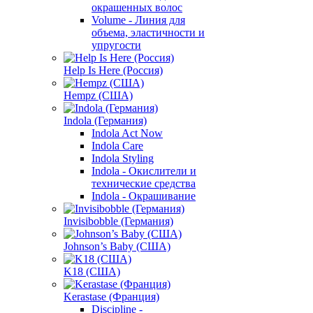
окрашенных волос
Volume - Линия для
объема, эластичности и
упругости
Help Is Here (Россия)
Hempz (США)
Indola (Германия)
Indola Act Now
Indola Care
Indola Styling
Indola - Окислители и
технические средства
Indola - Окрашивание
Invisibobble (Германия)
Johnson’s Baby (США)
K18 (США)
Kerastase (Франция)
Discipline -