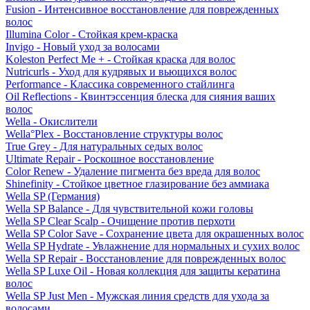
Fusion - Интенсивное восстановление для поврежденных
волос
Illumina Color - Стойкая крем-краска
Invigo - Новый уход за волосами
Koleston Perfect Me + - Стойкая краска для волос
Nutricurls - Уход для кудрявых и вьющихся волос
Performance - Классика современного стайлинга
Oil Reflections - Квинтэссенция блеска для сияния ваших
волос
Wella - Окислители
Wella°Plex - Восстановление структуры волос
True Grey - Для натуральных седых волос
Ultimate Repair - Роскошное восстановление
Color Renew - Удаление пигмента без вреда для волос
Shinefinity - Стойкое цветное глазирование без аммиака
Wella SP (Германия)
Wella SP Balance - Для чувствительной кожи головы
Wella SP Clear Scalp - Очищение против перхоти
Wella SP Color Save - Сохранение цвета для окрашенных волос
Wella SP Hydrate - Увлажнение для нормальных и сухих волос
Wella SP Repair - Восстановление для поврежденных волос
Wella SP Luxe Oil - Новая коллекция для защиты кератина
волос
Wella SP Just Men - Мужская линия средств для ухода за
волосами