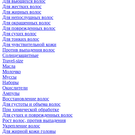
Для вьющихся волос
Для жестких волос
Для жирных волос
Для непослушных волос
Для окрашенных волос
Для поврежденных волос
Для сухих волос
Для тонких волос
Для чувствительной кожи
Против выпадения волос
Солнцезащитные
Travel-size
Масла
Молочко
Муссы
Наборы
Окислители
Ампулы
Восстановление волос
Для густоты и объема волос
При химической обработке
Для сухих и поврежденных волос
Рост волос, против выпадения
Укрепление волос
Для жирной кожи головы