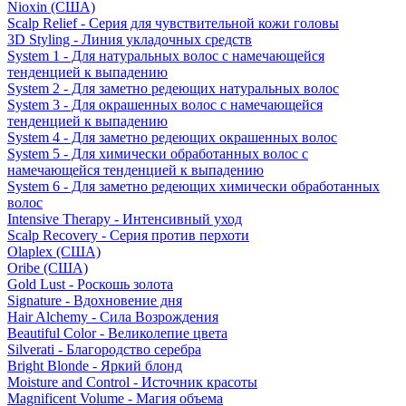
Nioxin (США)
Scalp Relief - Серия для чувствительной кожи головы
3D Styling - Линия укладочных средств
System 1 - Для натуральных волос с намечающейся
тенденцией к выпадению
System 2 - Для заметно редеющих натуральных волос
System 3 - Для окрашенных волос с намечающейся
тенденцией к выпадению
System 4 - Для заметно редеющих окрашенных волос
System 5 - Для химически обработанных волос с
намечающейся тенденцией к выпадению
System 6 - Для заметно редеющих химически обработанных
волос
Intensive Therapy - Интенсивный уход
Scalp Recovery - Серия против перхоти
Olaplex (США)
Oribe (США)
Gold Lust - Роскошь золота
Signature - Вдохновение дня
Hair Alchemy - Сила Возрождения
Beautiful Color - Великолепие цвета
Silverati - Благородство серебра
Bright Blonde - Яркий блонд
Moisture and Control - Источник красоты
Magnificent Volume - Магия объема