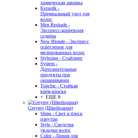
химическая завивка
Kerasilk -
Премиальный уход для
волос
Men Reshade -
Экспресс-коррекция
седины
New Blonde - Экспресс
осветление для
мелированных волос
Stylesign - Стайлинг
System -
Дополнительные
продукты при
окрашивании
Topchic - Стойкая
крем-краска
+ ЕЩЕ 8
Greymy (Швейцария)
Shine - Свет и блеск
изнутри
Style - Средства
укладки волос
Color - Линия для