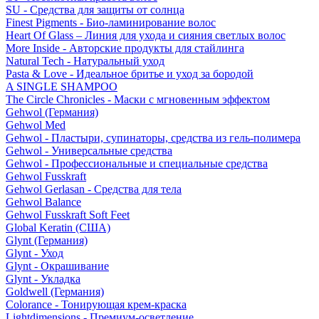
SU - Средства для защиты от солнца
Finest Pigments - Био-ламинирование волос
Heart Of Glass – Линия для ухода и сияния светлых волос
More Inside - Авторские продукты для стайлинга
Natural Tech - Натуральный уход
Pasta & Love - Идеальное бритье и уход за бородой
A SINGLE SHAMPOO
The Circle Chronicles - Маски с мгновенным эффектом
Gehwol (Германия)
Gehwol Med
Gehwol - Пластыри, супинаторы, средства из гель-полимера
Gehwol - Универсальные средства
Gehwol - Профессиональные и специальные средства
Gehwol Fusskraft
Gehwol Gerlasan - Средства для тела
Gehwol Balance
Gehwol Fusskraft Soft Feet
Global Keratin (США)
Glynt (Германия)
Glynt - Уход
Glynt - Окрашивание
Glynt - Укладка
Goldwell (Германия)
Colorance - Тонирующая крем-краска
Lightdimensions - Премиум-осветление