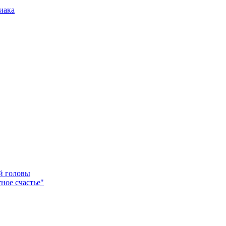
иака
ей головы
ное счастье"