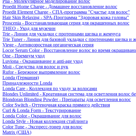
Plia - Молекулярное моделирование волос
Proedit Home Charge - Домашнее восстановление волос
Proedit Element Charge - СПА-программа "Счастье для волос"
Hair Skin Relaxing - SPA-Программа "Здоровая кожа головы"
Proscenia - Восстанавливающая серия для окрашенных волос
THEO - Уход для мужчин
Trie - Линия для укладки с протеинами шелка и жемчуга
Trie Tuner - Линия для базовой укладки с протеинами шелка и 
Viege - Антивозростная органическая серия
Locor Serum Color - Восстановление волос во время окрашиван
One - Премиум уход
Luviona - Окрашивание и anti-age уход
Moii - Средства для волос и рук
Rufor - Бережное выпрямление волос
Londa (Германия)
Принадлежности Londa
Londa Care - Коллекция по уходу за волосами
Blondes Unlimited - Креативная система для осветления волос б
Blondoran Blonding Powder - Препараты для осветления волос
Color Switch - Оттеночная краска прямого действия
Curl & Londa Form - Текстурирование
Londa Color - Окрашивание для волос
Londa Style - Новая коллекция стайлинга
Color Tune - Экспресс-тонер для волос
Matrix (США)