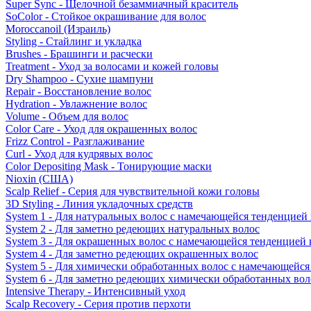
Super Sync - Щелочной безаммиачный краситель
SoColor - Стойкое окрашивание для волос
Moroccanoil (Израиль)
Styling - Стайлинг и укладка
Brushes - Брашинги и расчески
Treatment - Уход за волосами и кожей головы
Dry Shampoo - Сухие шампуни
Repair - Восстановление волос
Hydration - Увлажнение волос
Volume - Объем для волос
Color Care - Уход для окрашенных волос
Frizz Control - Разглаживание
Curl - Уход для кудрявых волос
Color Depositing Mask - Тонирующие маски
Nioxin (США)
Scalp Relief - Серия для чувствительной кожи головы
3D Styling - Линия укладочных средств
System 1 - Для натуральных волос с намечающейся тенденцией
System 2 - Для заметно редеющих натуральных волос
System 3 - Для окрашенных волос с намечающейся тенденцией
System 4 - Для заметно редеющих окрашенных волос
System 5 - Для химически обработанных волос с намечающейс
System 6 - Для заметно редеющих химически обработанных вол
Intensive Therapy - Интенсивный уход
Scalp Recovery - Серия против перхоти