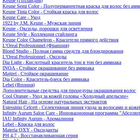
Keune (Голландия)
Keune Semi Color - Полуперманентная краска для волос без амм
Keune Tinta Color - Стойкая краска для волос
Keune Care - Уход
1922 by J.M. Keune - Мужская линия
Keune - Оксиды, порошки для осветления
Keune Style - Коллекция стайлинга
Keune Color Chameleon - Красители прямого действия
L'Oreal Professionnel (Франция)
Blond Studio - Полная гамма средств для блондирования
L'Oreal Professionnel - Оксиды
Dia Light - Кислотный краситель тон в тон без аммиака
INOA - Стойкое окрашивание без аммиака
Majirel - Стойкое окрашивание
Dia Color - Краситель-блеск без аммиака
Lebel (Япония)
Дополнительные средства для процедуры окрашивания волос
Cool Orange - Уход за кожей головы «Холодный апельсин»
Natural Hair - На основе натуральных экстрактов
Estessimo Celcert - Селективная линия ухода за волосами и кож
Infinity Aurum Salon Care - Инновационная программа "Абсолют
IAU Infinity Aurum - Аромалиния
Lebel - Краска для волос
Materia OXY - Оксиданты
PH 4.7 - Восстанавливающая серия