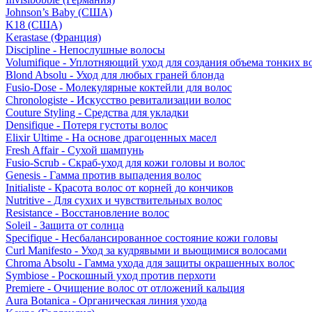
Johnson’s Baby (США)
K18 (США)
Kerastase (Франция)
Discipline - Непослушные волосы
Volumifique - Уплотняющий уход для создания объема тонких в
Blond Absolu - Уход для любых граней блонда
Fusio-Dose - Молекулярные коктейли для волос
Chronologiste - Искусство ревитализации волос
Couture Styling - Средства для укладки
Densifique - Потеря густоты волос
Elixir Ultime - На основе драгоценных масел
Fresh Affair - Сухой шампунь
Fusio-Scrub - Скраб-уход для кожи головы и волос
Genesis - Гамма против выпадения волос
Initialiste - Красота волос от корней до кончиков
Nutritive - Для сухих и чувствительных волос
Resistance - Восстановление волос
Soleil - Защита от солнца
Specifique - Несбалансированное состояние кожи головы
Curl Manifesto - Уход за кудрявыми и вьющимися волосами
Chroma Absolu - Гамма ухода для защиты окрашенных волос
Symbiose - Роскошный уход против перхоти
Premiere - Очищение волос от отложений кальция
Aura Botanica - Органическая линия ухода