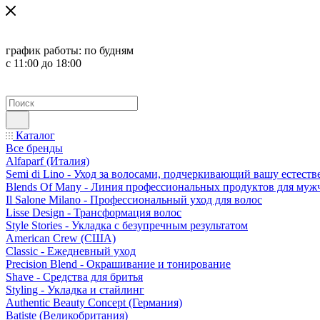
график работы:
по будням
с 11:00 до 18:00
Каталог
Все бренды
Alfaparf (Италия)
Semi di Lino - Уход за волосами, подчеркивающий вашу естест
Blends Of Many - Линия профессиональных продуктов для муж
Il Salone Milano - Профессиональный уход для волос
Lisse Design - Трансформация волос
Style Stories - Укладка с безупречным результатом
American Crew (США)
Classic - Ежедневный уход
Precision Blend - Окрашивание и тонирование
Shave - Средства для бритья
Styling - Укладка и стайлинг
Authentic Beauty Concept (Германия)
Batiste (Великобритания)