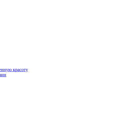
венную красоту
чин