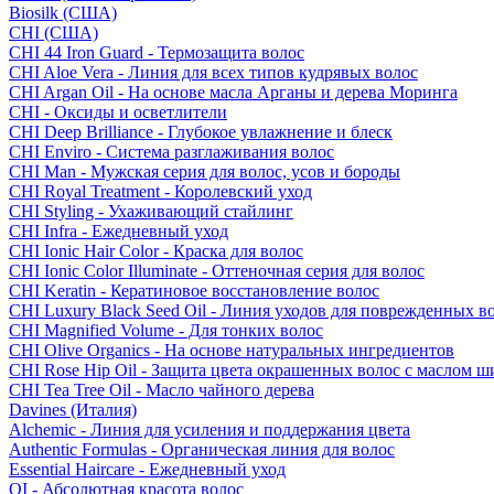
Biosilk (США)
CHI (США)
CHI 44 Iron Guard - Термозащита волос
CHI Aloe Vera - Линия для всех типов кудрявых волос
CHI Argan Oil - На основе масла Арганы и дерева Моринга
CHI - Оксиды и осветлители
CHI Deep Brilliance - Глубокое увлажнение и блеск
CHI Enviro - Система разглаживания волос
CHI Man - Мужская серия для волос, усов и бороды
CHI Royal Treatment - Королевский уход
CHI Styling - Ухаживающий стайлинг
CHI Infra - Ежедневный уход
CHI Ionic Hair Color - Краска для волос
CHI Ionic Color Illuminate - Оттеночная серия для волос
CHI Keratin - Кератиновое восстановление волос
CHI Luxury Black Seed Oil - Линия уходов для поврежденных в
CHI Magnified Volume - Для тонких волос
CHI Olive Organics - На основе натуральных ингредиентов
CHI Rose Hip Oil - Защита цвета окрашенных волос с маслом 
CHI Tea Tree Oil - Масло чайного дерева
Davines (Италия)
Alchemic - Линия для усиления и поддержания цвета
Authentic Formulas - Органическая линия для волос
Essential Haircare - Eжедневный уход
OI - Абсолютная красота волос