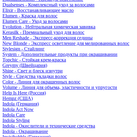
Dualsenses - Комплексный уход за волосами
Elixir - Восстанавливающее масло
Elumen - Краска для волос
Elumen Care - Уход за волосами
Evolution - Нейтральная химическая завивка
Kerasilk - Премиальный уход для волос
Men Reshade - Экспресс-коррекция седины
New Blonde - Экспресс осветление для мелированных волос
Stylesign - Стайлинг
System - Дополнительные продукты при окрашивании
Topchic - Стойкая крем-краска
Greymy (Швейцария)
Shine - Свет и блеск изнутри
Style - Средства укладки волос
Color - Линия для окрашенных волос
Volume - Линия для объема, эластичности и упругости
Help Is Here (Россия)
Hempz (США)
Indola (Германия)
Indola Act Now
Indola Care
Indola Styling
Indola - Окислители и технические средства
Indola - Окрашивание
Invisibobble (Германия)