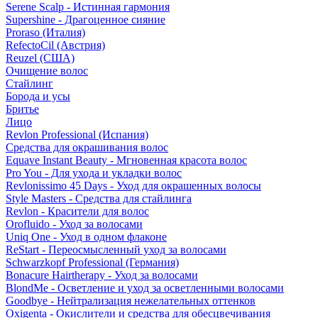
Serene Scalp - Истинная гармония
Supershine - Драгоценное сияние
Proraso (Италия)
RefectoCil (Австрия)
Reuzel (США)
Очищение волос
Стайлинг
Борода и усы
Бритье
Лицо
Revlon Professional (Испания)
Средства для окрашивания волос
Equave Instant Beauty - Мгновенная красота волос
Pro You - Для ухода и укладки волос
Revlonissimo 45 Days - Уход для окрашенных волосы
Style Masters - Средства для стайлинга
Revlon - Красители для волос
Orofluido - Уход за волосами
Uniq One - Уход в одном флаконе
ReStart - Переосмысленный уход за волосами
Schwarzkopf Professional (Германия)
Bonacure Hairtherapy - Уход за волосами
BlondMe - Осветление и уход за осветленными волосами
Goodbye - Нейтрализация нежелательных оттенков
Oxigenta - Окислители и средства для обесцвечивания