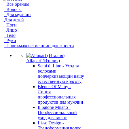
Все бренды
Волосы
Для мужчин
Для детей
Ноги
Лицо
Тело
Руки
Парикмахерские принадлежности
Alfaparf (Италия)
Semi di Lino - Уход за
волосами,
подчеркивающий вашу
естественную красоту
Blends Of Many -
Линия
профессиональных
продуктов для мужчин
Il Salone Milano -
Профессиональный
уход для волос
Lisse Design -
Трансформация волос