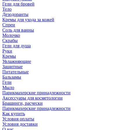
Гели для бровей
Тело
Дезодоранты
Кремы для ухода за кожей
Спреи
Соль для ванны
Молочко
Скрабы
Гели для душа
Руки
Кремы
Увлажняющие
Защитные
Питательные
Бальзамы
Гели
Мыло
Парикмахерские принадлежности
Аксессуары для косметологии
Брашинги, расчески
Парикмахерские принадлежности
Как купить
Условия оплаты
Условия доставки
О нас