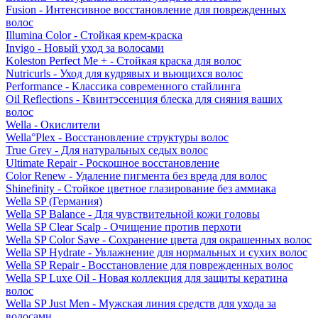
Fusion - Интенсивное восстановление для поврежденных
волос
Illumina Color - Стойкая крем-краска
Invigo - Новый уход за волосами
Koleston Perfect Me + - Стойкая краска для волос
Nutricurls - Уход для кудрявых и вьющихся волос
Performance - Классика современного стайлинга
Oil Reflections - Квинтэссенция блеска для сияния ваших
волос
Wella - Окислители
Wella°Plex - Восстановление структуры волос
True Grey - Для натуральных седых волос
Ultimate Repair - Роскошное восстановление
Color Renew - Удаление пигмента без вреда для волос
Shinefinity - Стойкое цветное глазирование без аммиака
Wella SP (Германия)
Wella SP Balance - Для чувствительной кожи головы
Wella SP Clear Scalp - Очищение против перхоти
Wella SP Color Save - Сохранение цвета для окрашенных волос
Wella SP Hydrate - Увлажнение для нормальных и сухих волос
Wella SP Repair - Восстановление для поврежденных волос
Wella SP Luxe Oil - Новая коллекция для защиты кератина
волос
Wella SP Just Men - Мужская линия средств для ухода за
волосами