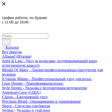
график работы:
по будням
с 11:00 до 18:00
Каталог
Все бренды
Alfaparf (Италия)
Semi di Lino - Уход за волосами, подчеркивающий вашу
естественную красоту
Blends Of Many - Линия профессиональных продуктов для
мужчин
Il Salone Milano - Профессиональный уход для волос
Lisse Design - Трансформация волос
Style Stories - Укладка с безупречным результатом
American Crew (США)
Classic - Ежедневный уход
Precision Blend - Окрашивание и тонирование
Shave - Средства для бритья
Styling - Укладка и стайлинг