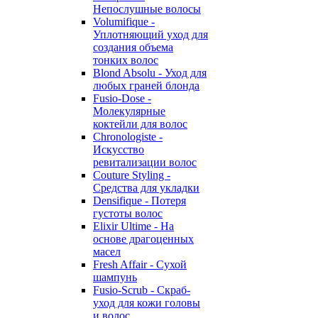
Непослушные волосы
Volumifique -
Уплотняющий уход для
создания объема
тонких волос
Blond Absolu - Уход для
любых граней блонда
Fusio-Dose -
Молекулярные
коктейли для волос
Chronologiste -
Искусство
ревитализации волос
Couture Styling -
Средства для укладки
Densifique - Потеря
густоты волос
Elixir Ultime - На
основе драгоценных
масел
Fresh Affair - Сухой
шампунь
Fusio-Scrub - Скраб-
уход для кожи головы
и волос