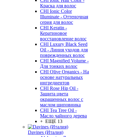
CHI Ionic Hair Color -
Краска для волос
CHI Ionic Color
Illuminate - Оттеночная
серия для волос
CHI Keratin -
Кератиновое
восстановление волос
CHI Luxury Black Seed
Oil - Линия уходов для
поврежденных волос
CHI Magnified Volume -
Для тонких волос
CHI Olive Organics - На
основе натуральных
ингредиентов
CHI Rose Hip Oil -
Защита цвета
окрашенных волос с
маслом шиповника
CHI Tea Tree Oil -
Масло чайного дерева
+ ЕЩЕ 13
Davines (Италия)