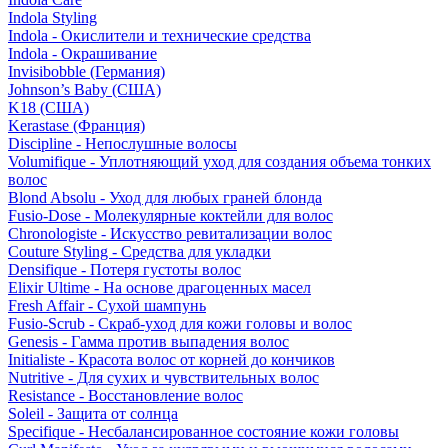
Indola Styling
Indola - Окислители и технические средства
Indola - Окрашивание
Invisibobble (Германия)
Johnson’s Baby (США)
K18 (США)
Kerastase (Франция)
Discipline - Непослушные волосы
Volumifique - Уплотняющий уход для создания объема тонких
волос
Blond Absolu - Уход для любых граней блонда
Fusio-Dose - Молекулярные коктейли для волос
Chronologiste - Искусство ревитализации волос
Couture Styling - Средства для укладки
Densifique - Потеря густоты волос
Elixir Ultime - На основе драгоценных масел
Fresh Affair - Сухой шампунь
Fusio-Scrub - Скраб-уход для кожи головы и волос
Genesis - Гамма против выпадения волос
Initialiste - Красота волос от корней до кончиков
Nutritive - Для сухих и чувствительных волос
Resistance - Восстановление волос
Soleil - Защита от солнца
Specifique - Несбалансированное состояние кожи головы