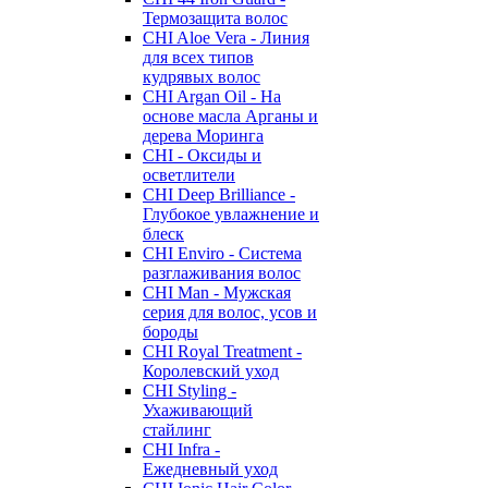
Термозащита волос
CHI Aloe Vera - Линия
для всех типов
кудрявых волос
CHI Argan Oil - На
основе масла Арганы и
дерева Моринга
CHI - Оксиды и
осветлители
CHI Deep Brilliance -
Глубокое увлажнение и
блеск
CHI Enviro - Система
разглаживания волос
CHI Man - Мужская
серия для волос, усов и
бороды
CHI Royal Treatment -
Королевский уход
CHI Styling -
Ухаживающий
стайлинг
CHI Infra -
Ежедневный уход