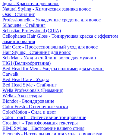
Igora - Красители для волос
Natural Styling - Химическая завивка волос
Osis - Стайлинг
Professionnelle - Укладочные средства для волос
Silhouette - Стайлинг
Sebastian Professional (США)
Cellophanes Hair Gloss - Тонирующая краска с эффектом
ламинирования
Hair Care - Профессиональный уход для волос
Hair Styling - Стайлинг для волос
Seb Man - Уход и стайлинг волос для мужчин
TIGI (Великобритания)
Bed Head for Men - Уход за волосами для мужчин
Catwalk
Bed Head Care - Уходы
Bed Head Style - Стайлинг
Wella Professionals (Германия)
Wella - Аксессуары
Blondor - Блондирование
Color Fresh - Оттеночные маски
ColorMotion - Сила и цвет
Color Touch - Интенсивное тонирование
Creatine+ - Трансформация текстуры
EIMI Styling - Настроение вашего стиля
Elements - Натуральная линия ухода за волосами