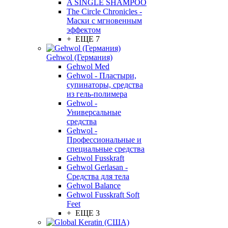
A SINGLE SHAMPOO
The Circle Chronicles -
Маски с мгновенным
эффектом
+ ЕЩЕ 7
Gehwol (Германия)
Gehwol Med
Gehwol - Пластыри,
супинаторы, средства
из гель-полимера
Gehwol -
Универсальные
средства
Gehwol -
Профессиональные и
специальные средства
Gehwol Fusskraft
Gehwol Gerlasan -
Средства для тела
Gehwol Balance
Gehwol Fusskraft Soft
Feet
+ ЕЩЕ 3