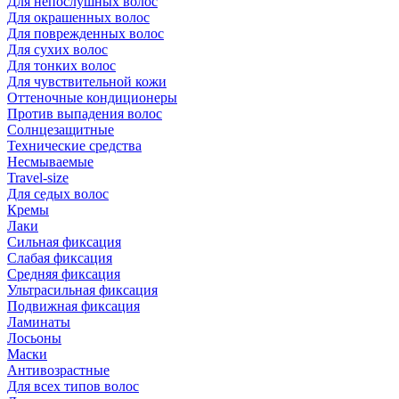
Для непослушных волос
Для окрашенных волос
Для поврежденных волос
Для сухих волос
Для тонких волос
Для чувствительной кожи
Оттеночные кондиционеры
Против выпадения волос
Солнцезащитные
Технические средства
Несмываемые
Travel-size
Для седых волос
Кремы
Лаки
Сильная фиксация
Слабая фиксация
Средняя фиксация
Ультрасильная фиксация
Подвижная фиксация
Ламинаты
Лосьоны
Маски
Антивозрастные
Для всех типов волос