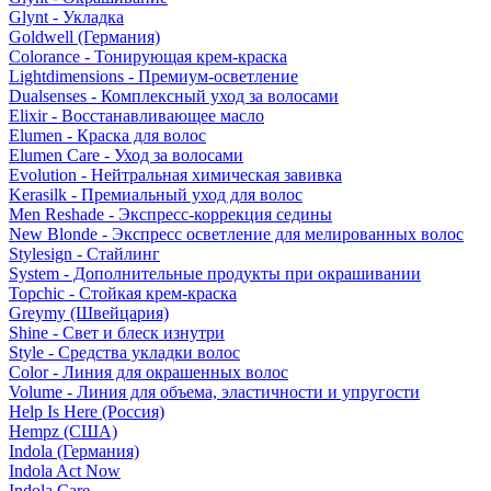
Glynt - Укладка
Goldwell (Германия)
Colorance - Тонирующая крем-краска
Lightdimensions - Премиум-осветление
Dualsenses - Комплексный уход за волосами
Elixir - Восстанавливающее масло
Elumen - Краска для волос
Elumen Care - Уход за волосами
Evolution - Нейтральная химическая завивка
Kerasilk - Премиальный уход для волос
Men Reshade - Экспресс-коррекция седины
New Blonde - Экспресс осветление для мелированных волос
Stylesign - Стайлинг
System - Дополнительные продукты при окрашивании
Topchic - Стойкая крем-краска
Greymy (Швейцария)
Shine - Свет и блеск изнутри
Style - Средства укладки волос
Color - Линия для окрашенных волос
Volume - Линия для объема, эластичности и упругости
Help Is Here (Россия)
Hempz (США)
Indola (Германия)
Indola Act Now
Indola Care