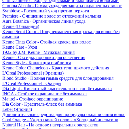
Curl Manifesto - Уход за кудрявыми и вьющимися волосами
Chroma Absolu - Гамма ухода для защиты окрашенных волос
Symbiose - Роскошный уход против перхоти
Premiere - Очищение волос от отложений кальция
Aura Botanica - Органическая линия ухода
Keune (Голландия)
Keune Semi Color - Полуперманентная краска для волос без
аммиака
Keune Tinta Color - Стойкая краска для волос
Keune Care - Уход
1922 by J.M. Keune - Мужская линия
Keune - Оксиды, порошки для осветления
Keune Style - Коллекция стайлинга
Keune Color Chameleon - Красители прямого действия
L'Oreal Professionnel (Франция)
Blond Studio - Полная гамма средств для блондирования
L'Oreal Professionnel - Оксиды
Dia Light - Кислотный краситель тон в тон без аммиака
INOA - Стойкое окрашивание без аммиака
Majirel - Стойкое окрашивание
Dia Color - Краситель-блеск без аммиака
Lebel (Япония)
Дополнительные средства для процедуры окрашивания волос
Cool Orange - Уход за кожей головы «Холодный апельсин»
Natural Hair - На основе натуральных экстрактов