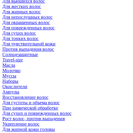
Для вьющихся волос
Для жестких волос
Для жирных волос
Для непослушных волос
Для окрашенных волос
Для поврежденных волос
Для сухих волос
Для тонких волос
Для чувствительной кожи
Против выпадения волос
Солнцезащитные
Travel-size
Масла
Молочко
Муссы
Наборы
Окислители
Ампулы
Восстановление волос
Для густоты и объема волос
При химической обработке
Для сухих и поврежденных волос
Рост волос, против выпадения
Укрепление волос
Для жирной кожи головы