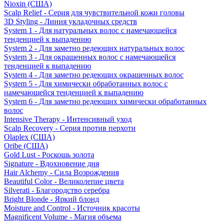
Nioxin (США)
Scalp Relief - Серия для чувствительной кожи головы
3D Styling - Линия укладочных средств
System 1 - Для натуральных волос с намечающейся
тенденцией к выпадению
System 2 - Для заметно редеющих натуральных волос
System 3 - Для окрашенных волос с намечающейся
тенденцией к выпадению
System 4 - Для заметно редеющих окрашенных волос
System 5 - Для химически обработанных волос с
намечающейся тенденцией к выпадению
System 6 - Для заметно редеющих химически обработанных
волос
Intensive Therapy - Интенсивный уход
Scalp Recovery - Серия против перхоти
Olaplex (США)
Oribe (США)
Gold Lust - Роскошь золота
Signature - Вдохновение дня
Hair Alchemy - Сила Возрождения
Beautiful Color - Великолепие цвета
Silverati - Благородство серебра
Bright Blonde - Яркий блонд
Moisture and Control - Источник красоты
Magnificent Volume - Магия объема