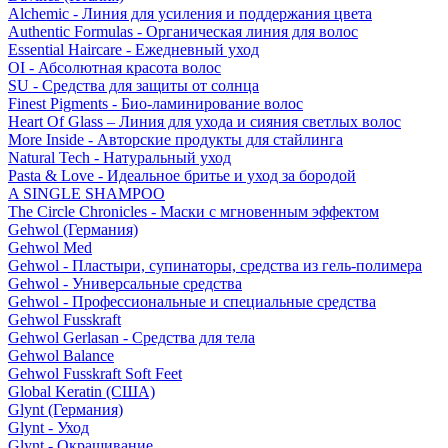
Alchemic - Линия для усиления и поддержания цвета
Authentic Formulas - Органическая линия для волос
Essential Haircare - Eжедневный уход
OI - Абсолютная красота волос
SU - Средства для защиты от солнца
Finest Pigments - Био-ламинирование волос
Heart Of Glass – Линия для ухода и сияния светлых волос
More Inside - Авторские продукты для стайлинга
Natural Tech - Натуральный уход
Pasta & Love - Идеальное бритье и уход за бородой
A SINGLE SHAMPOO
The Circle Chronicles - Маски с мгновенным эффектом
Gehwol (Германия)
Gehwol Med
Gehwol - Пластыри, супинаторы, средства из гель-полимера
Gehwol - Универсальные средства
Gehwol - Профессиональные и специальные средства
Gehwol Fusskraft
Gehwol Gerlasan - Средства для тела
Gehwol Balance
Gehwol Fusskraft Soft Feet
Global Keratin (США)
Glynt (Германия)
Glynt - Уход
Glynt - Окрашивание