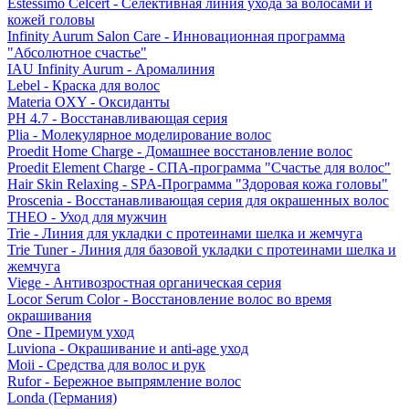
Estessimo Celcert - Селективная линия ухода за волосами и
кожей головы
Infinity Aurum Salon Care - Инновационная программа
"Абсолютное счастье"
IAU Infinity Aurum - Аромалиния
Lebel - Краска для волос
Materia OXY - Оксиданты
PH 4.7 - Восстанавливающая серия
Plia - Молекулярное моделирование волос
Proedit Home Charge - Домашнее восстановление волос
Proedit Element Charge - СПА-программа "Счастье для волос"
Hair Skin Relaxing - SPA-Программа "Здоровая кожа головы"
Proscenia - Восстанавливающая серия для окрашенных волос
THEO - Уход для мужчин
Trie - Линия для укладки с протеинами шелка и жемчуга
Trie Tuner - Линия для базовой укладки с протеинами шелка и
жемчуга
Viege - Антивозростная органическая серия
Locor Serum Color - Восстановление волос во время
окрашивания
One - Премиум уход
Luviona - Окрашивание и anti-age уход
Moii - Средства для волос и рук
Rufor - Бережное выпрямление волос
Londa (Германия)