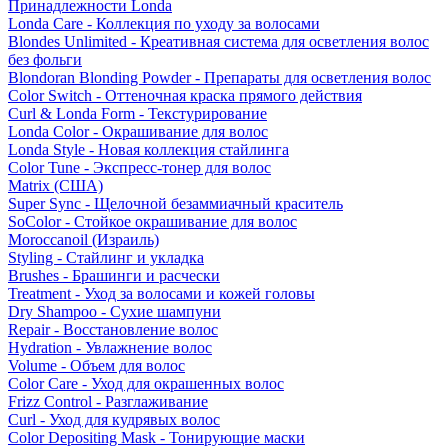
Принадлежности Londa
Londa Care - Коллекция по уходу за волосами
Blondes Unlimited - Креативная система для осветления волос
без фольги
Blondoran Blonding Powder - Препараты для осветления волос
Color Switch - Оттеночная краска прямого действия
Curl & Londa Form - Текстурирование
Londa Color - Окрашивание для волос
Londa Style - Новая коллекция стайлинга
Color Tune - Экспресс-тонер для волос
Matrix (США)
Super Sync - Щелочной безаммиачный краситель
SoColor - Стойкое окрашивание для волос
Moroccanoil (Израиль)
Styling - Стайлинг и укладка
Brushes - Брашинги и расчески
Treatment - Уход за волосами и кожей головы
Dry Shampoo - Сухие шампуни
Repair - Восстановление волос
Hydration - Увлажнение волос
Volume - Объем для волос
Color Care - Уход для окрашенных волос
Frizz Control - Разглаживание
Curl - Уход для кудрявых волос
Color Depositing Mask - Тонирующие маски