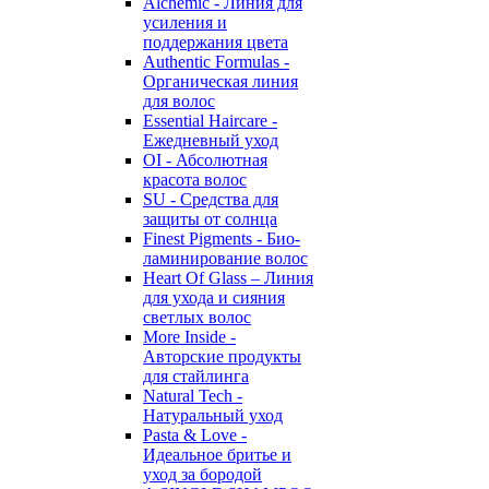
Alchemic - Линия для
усиления и
поддержания цвета
Authentic Formulas -
Органическая линия
для волос
Essential Haircare -
Eжедневный уход
OI - Абсолютная
красота волос
SU - Средства для
защиты от солнца
Finest Pigments - Био-
ламинирование волос
Heart Of Glass – Линия
для ухода и сияния
светлых волос
More Inside -
Авторские продукты
для стайлинга
Natural Tech -
Натуральный уход
Pasta & Love -
Идеальное бритье и
уход за бородой