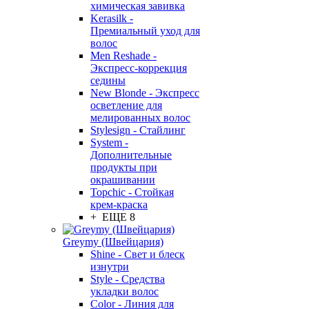
химическая завивка
Kerasilk -
Премиальный уход для
волос
Men Reshade -
Экспресс-коррекция
седины
New Blonde - Экспресс
осветление для
мелированных волос
Stylesign - Стайлинг
System -
Дополнительные
продукты при
окрашивании
Topchic - Стойкая
крем-краска
+ ЕЩЕ 8
Greymy (Швейцария)
Shine - Свет и блеск
изнутри
Style - Средства
укладки волос
Color - Линия для