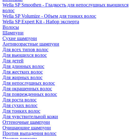
Wella SP Smoothen - Гладкость для непослушных вьющихся
волос
Wella SP Volumize - Объем для тонких волос
Wella SP Expert Kit - Набор эксперта
Волосы
Шампуни
Сухие шампуни
Антивозрастные шампуни
Для всех типов волос
Для вьющихся волос
Для детей
Для длинных волос
Для жестких волос
Для жирных волос
Для непослушных волос
Для окрашенных волос
Для поврежденных волос
Для роста волос
Для сухих волос
Для тонких волос
Для чувствительной кожи
Оттеночные шампуни
Очищающие шампуни
Против выпадения волос
Против перхоти