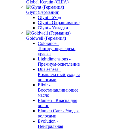
Global Keratin (США)
Glynt (Германия)
Glynt - Уход
Glynt - Окрашивание
Glynt - Укладка
Goldwell (Германия)
Colorance -
Тонирующая крем-
краска
Lightdimensions -
Премиум-осветление
Dualsenses -
Комплексный уход за
волосами
Elixir -
Восстанавливающее
масло
Elumen - Краска для
волос
Elumen Care - Уход за
волосами
Evolution -
Нейтральная