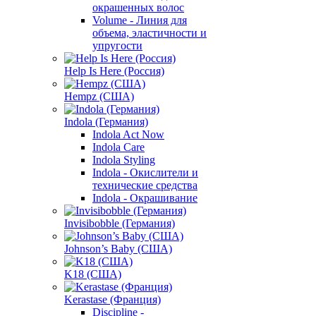
окрашенных волос
Volume - Линия для
объема, эластичности и
упругости
Help Is Here (Россия)
Hempz (США)
Indola (Германия)
Indola Act Now
Indola Care
Indola Styling
Indola - Окислители и
технические средства
Indola - Окрашивание
Invisibobble (Германия)
Johnson’s Baby (США)
K18 (США)
Kerastase (Франция)
Discipline -