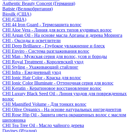
Authentic Beauty Concept (Германия)
Batiste (Великобритания)
Biosilk (США)
CHI (США)
CHI 44 Iron Guard - Термозащита волос
CHI Aloe Vera - Линия для всех типов кудрявых волос
CHI Argan Oil - На основе масла Арганы и дерева Моринга
CHI - Оксиды и осветлители
CHI Deep Brilliance - Глубокое увлажнение и блеск
CHI Enviro - Система разглаживания волос
CHI Man - Мужская серия для волос, усов и бороды
CHI Royal Treatment - Королевский уход
CHI Styling - Ухаживающий стайлинг
CHI Infra - Ежедневный уход
CHI Ionic Hair Color - Краска для волос
CHI Ionic Color Illuminate - Оттеночная серия для волос
CHI Keratin - Кератиновое восстановление волос
CHI Luxury Black Seed Oil - Линия уходов для поврежденных
волос
CHI Magnified Volume - Для тонких волос
CHI Olive Organics - На основе натуральных ингредиентов
CHI Rose Hip Oil - Защита цвета окрашенных волос с маслом
шиповника
CHI Tea Tree Oil - Масло чайного дерева
Davines (Италия)