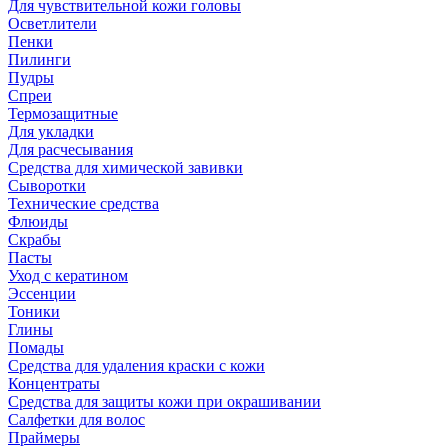
Для чувствительной кожи головы
Осветлители
Пенки
Пилинги
Пудры
Спреи
Термозащитные
Для укладки
Для расчесывания
Средства для химической завивки
Сыворотки
Технические средства
Флюиды
Скрабы
Пасты
Уход с кератином
Эссенции
Тоники
Глины
Помады
Средства для удаления краски с кожи
Концентраты
Средства для защиты кожи при окрашивании
Салфетки для волос
Праймеры