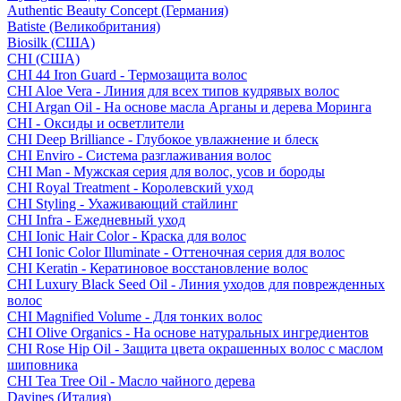
Authentic Beauty Concept (Германия)
Batiste (Великобритания)
Biosilk (США)
CHI (США)
CHI 44 Iron Guard - Термозащита волос
CHI Aloe Vera - Линия для всех типов кудрявых волос
CHI Argan Oil - На основе масла Арганы и дерева Моринга
CHI - Оксиды и осветлители
CHI Deep Brilliance - Глубокое увлажнение и блеск
CHI Enviro - Система разглаживания волос
CHI Man - Мужская серия для волос, усов и бороды
CHI Royal Treatment - Королевский уход
CHI Styling - Ухаживающий стайлинг
CHI Infra - Ежедневный уход
CHI Ionic Hair Color - Краска для волос
CHI Ionic Color Illuminate - Оттеночная серия для волос
CHI Keratin - Кератиновое восстановление волос
CHI Luxury Black Seed Oil - Линия уходов для поврежденных
волос
CHI Magnified Volume - Для тонких волос
CHI Olive Organics - На основе натуральных ингредиентов
CHI Rose Hip Oil - Защита цвета окрашенных волос с маслом
шиповника
CHI Tea Tree Oil - Масло чайного дерева
Davines (Италия)