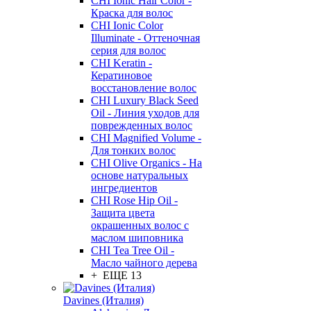
CHI Ionic Hair Color -
Краска для волос
CHI Ionic Color
Illuminate - Оттеночная
серия для волос
CHI Keratin -
Кератиновое
восстановление волос
CHI Luxury Black Seed
Oil - Линия уходов для
поврежденных волос
CHI Magnified Volume -
Для тонких волос
CHI Olive Organics - На
основе натуральных
ингредиентов
CHI Rose Hip Oil -
Защита цвета
окрашенных волос с
маслом шиповника
CHI Tea Tree Oil -
Масло чайного дерева
+ ЕЩЕ 13
Davines (Италия)