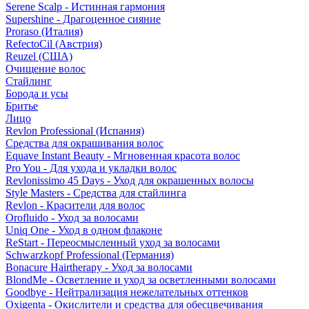
Serene Scalp - Истинная гармония
Supershine - Драгоценное сияние
Proraso (Италия)
RefectoCil (Австрия)
Reuzel (США)
Очищение волос
Стайлинг
Борода и усы
Бритье
Лицо
Revlon Professional (Испания)
Средства для окрашивания волос
Equave Instant Beauty - Мгновенная красота волос
Pro You - Для ухода и укладки волос
Revlonissimo 45 Days - Уход для окрашенных волосы
Style Masters - Средства для стайлинга
Revlon - Красители для волос
Orofluido - Уход за волосами
Uniq One - Уход в одном флаконе
ReStart - Переосмысленный уход за волосами
Schwarzkopf Professional (Германия)
Bonacure Hairtherapy - Уход за волосами
BlondMe - Осветление и уход за осветленными волосами
Goodbye - Нейтрализация нежелательных оттенков
Oxigenta - Окислители и средства для обесцвечивания