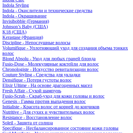
Indola Styling
Indola - Окислители и технические средства
Indola - Окрашивание
Invisibobble (Германия)
Johnson’s Baby (США)
K18 (США)
Kerastase (Франция)
Discipline - Непослушные волосы
Volumifique - Уплотняющий уход для создания объема тонких
волос
Blond Absolu - Уход для любых граней блонда
Fusio-Dose - Молекулярные коктейли для волос
Chronologiste - Искусство ревитализации волос
Couture Styling - Средства для укладки
Densifique - Потеря густоты волос
Elixir Ultime - На основе драгоценных масел
Fresh Affair - Сухой шампунь
Fusio-Scrub - Скраб-уход для кожи головы и волос
Genesis - Гамма против выпадения волос
Initialiste - Красота волос от корней до кончиков
Nutritive - Для сухих и чувствительных волос
Resistance - Восстановление волос
Soleil - Защита от солнца
Specifique - Несбалансированное состояние кожи головы