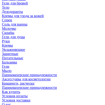
Гели для бровей
Тело
Дезодоранты
Кремы для ухода за кожей
Спреи
Соль для ванны
Молочко
Скрабы
Гели для душа
Руки
Кремы
Увлажняющие
Защитные
Питательные
Бальзамы
Гели
Мыло
Парикмахерские принадлежности
Аксессуары для косметологии
Брашинги, расчески
Парикмахерские принадлежности
Как купить
Условия оплаты
Условия доставки
О нас