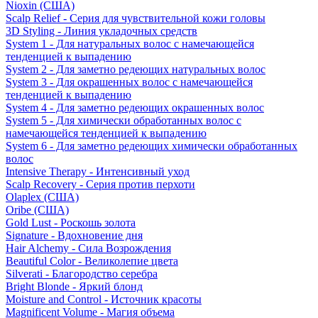
Nioxin (США)
Scalp Relief - Серия для чувствительной кожи головы
3D Styling - Линия укладочных средств
System 1 - Для натуральных волос с намечающейся
тенденцией к выпадению
System 2 - Для заметно редеющих натуральных волос
System 3 - Для окрашенных волос с намечающейся
тенденцией к выпадению
System 4 - Для заметно редеющих окрашенных волос
System 5 - Для химически обработанных волос с
намечающейся тенденцией к выпадению
System 6 - Для заметно редеющих химически обработанных
волос
Intensive Therapy - Интенсивный уход
Scalp Recovery - Серия против перхоти
Olaplex (США)
Oribe (США)
Gold Lust - Роскошь золота
Signature - Вдохновение дня
Hair Alchemy - Сила Возрождения
Beautiful Color - Великолепие цвета
Silverati - Благородство серебра
Bright Blonde - Яркий блонд
Moisture and Control - Источник красоты
Magnificent Volume - Магия объема