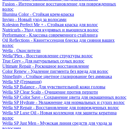
Fusion - Интенсивное восстановление для поврежденных
волос
Illumina Color - Стойкая крем-краска
Invigo - Новый уход за волосами
Koleston Perfect Me + - Стойкая краска для волос
Nutricurls - Уход для кудрявых и вьющихся волос
Performance - Классика современного стайлинга
Oil Reflections - Квинтэссенция блеска для сияния ваших
волос
Wella - Окислители
Wella°Plex - Восстановление структуры волос
True Grey - Для натуральных седых волос
Ultimate Repair - Роскошное восстановление
Color Renew - Удаление пигмента без вреда для волос
Shinefinity - Стойкое цветное глазирование без аммиака
Wella SP (Германия)
Wella SP Balance - Для чувствительной кожи головы
Wella SP Clear Scalp - Очищение против перхоти
Wella SP Color Save - Сохранение цвета для окрашенных волос
Wella SP Hydrate - Увлажнение для нормальных и сухих волос
Wella SP Repair - Восстановление для поврежденных волос
Wella SP Luxe Oil - Новая коллекция для защиты кератина
волос
Wella SP Just Men - Мужская линия средств для ухода за
волосами