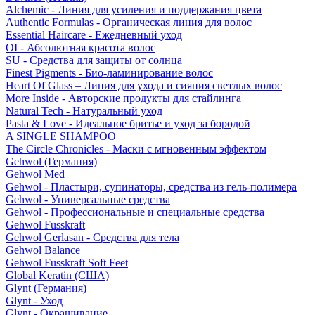
Alchemic - Линия для усиления и поддержания цвета
Authentic Formulas - Органическая линия для волос
Essential Haircare - Eжедневный уход
OI - Абсолютная красота волос
SU - Средства для защиты от солнца
Finest Pigments - Био-ламинирование волос
Heart Of Glass – Линия для ухода и сияния светлых волос
More Inside - Авторские продукты для стайлинга
Natural Tech - Натуральный уход
Pasta & Love - Идеальное бритье и уход за бородой
A SINGLE SHAMPOO
The Circle Chronicles - Маски с мгновенным эффектом
Gehwol (Германия)
Gehwol Med
Gehwol - Пластыри, супинаторы, средства из гель-полимера
Gehwol - Универсальные средства
Gehwol - Профессиональные и специальные средства
Gehwol Fusskraft
Gehwol Gerlasan - Средства для тела
Gehwol Balance
Gehwol Fusskraft Soft Feet
Global Keratin (США)
Glynt (Германия)
Glynt - Уход
Glynt - Окрашивание