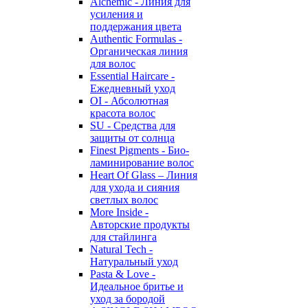
Alchemic - Линия для
усиления и
поддержания цвета
Authentic Formulas -
Органическая линия
для волос
Essential Haircare -
Eжедневный уход
OI - Абсолютная
красота волос
SU - Средства для
защиты от солнца
Finest Pigments - Био-
ламинирование волос
Heart Of Glass – Линия
для ухода и сияния
светлых волос
More Inside -
Авторские продукты
для стайлинга
Natural Tech -
Натуральный уход
Pasta & Love -
Идеальное бритье и
уход за бородой