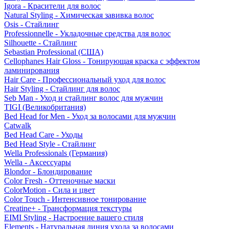
Igora - Красители для волос
Natural Styling - Химическая завивка волос
Osis - Стайлинг
Professionnelle - Укладочные средства для волос
Silhouette - Стайлинг
Sebastian Professional (США)
Cellophanes Hair Gloss - Тонирующая краска с эффектом
ламинирования
Hair Care - Профессиональный уход для волос
Hair Styling - Стайлинг для волос
Seb Man - Уход и стайлинг волос для мужчин
TIGI (Великобритания)
Bed Head for Men - Уход за волосами для мужчин
Catwalk
Bed Head Care - Уходы
Bed Head Style - Стайлинг
Wella Professionals (Германия)
Wella - Аксессуары
Blondor - Блондирование
Color Fresh - Оттеночные маски
ColorMotion - Сила и цвет
Color Touch - Интенсивное тонирование
Creatine+ - Трансформация текстуры
EIMI Styling - Настроение вашего стиля
Elements - Натуральная линия ухода за волосами