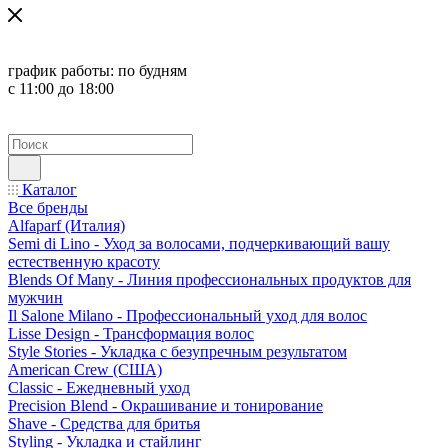
график работы:
по будням
с 11:00 до 18:00
Каталог
Все бренды
Alfaparf (Италия)
Semi di Lino - Уход за волосами, подчеркивающий вашу
естественную красоту
Blends Of Many - Линия профессиональных продуктов для
мужчин
Il Salone Milano - Профессиональный уход для волос
Lisse Design - Трансформация волос
Style Stories - Укладка с безупречным результатом
American Crew (США)
Classic - Ежедневный уход
Precision Blend - Окрашивание и тонирование
Shave - Средства для бритья
Styling - Укладка и стайлинг