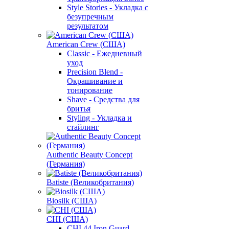
Style Stories - Укладка с
безупречным
результатом
American Crew (США)
Classic - Ежедневный
уход
Precision Blend -
Окрашивание и
тонирование
Shave - Средства для
бритья
Styling - Укладка и
стайлинг
Authentic Beauty Concept
(Германия)
Batiste (Великобритания)
Biosilk (США)
CHI (США)
CHI 44 Iron Guard -