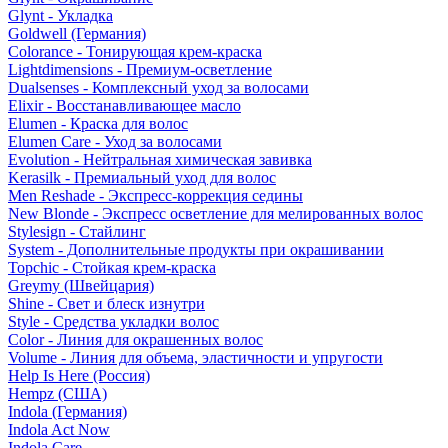
Glynt - Укладка
Goldwell (Германия)
Colorance - Тонирующая крем-краска
Lightdimensions - Премиум-осветление
Dualsenses - Комплексный уход за волосами
Elixir - Восстанавливающее масло
Elumen - Краска для волос
Elumen Care - Уход за волосами
Evolution - Нейтральная химическая завивка
Kerasilk - Премиальный уход для волос
Men Reshade - Экспресс-коррекция седины
New Blonde - Экспресс осветление для мелированных волос
Stylesign - Стайлинг
System - Дополнительные продукты при окрашивании
Topchic - Стойкая крем-краска
Greymy (Швейцария)
Shine - Свет и блеск изнутри
Style - Средства укладки волос
Color - Линия для окрашенных волос
Volume - Линия для объема, эластичности и упругости
Help Is Here (Россия)
Hempz (США)
Indola (Германия)
Indola Act Now
Indola Care