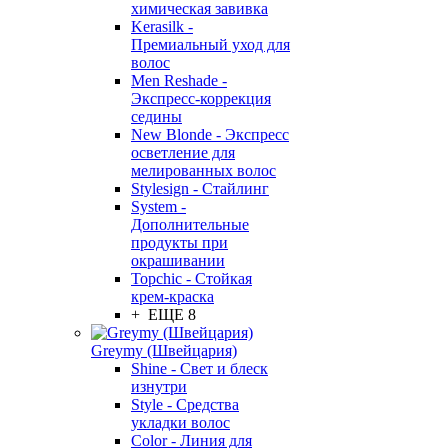
химическая завивка
Kerasilk -
Премиальный уход для
волос
Men Reshade -
Экспресс-коррекция
седины
New Blonde - Экспресс
осветление для
мелированных волос
Stylesign - Стайлинг
System -
Дополнительные
продукты при
окрашивании
Topchic - Стойкая
крем-краска
+ ЕЩЕ 8
Greymy (Швейцария)
Shine - Свет и блеск
изнутри
Style - Средства
укладки волос
Color - Линия для