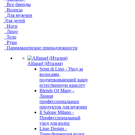
Все бренды
Волосы
Для мужчин
Для детей
Ноги
Лицо
Тело
Руки
Парикмахерские принадлежности
Alfaparf (Италия)
Semi di Lino - Уход за
волосами,
подчеркивающий вашу
естественную красоту
Blends Of Many -
Линия
профессиональных
продуктов для мужчин
Il Salone Milano -
Профессиональный
уход для волос
Lisse Design -
Трансформация волос