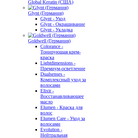
Global Keratin (США)
Glynt (Германия)
Glynt - Уход
Glynt - Окрашивание
Glynt - Укладка
Goldwell (Германия)
Colorance -
Тонирующая крем-
краска
Lightdimensions -
Премиум-осветление
Dualsenses -
Комплексный уход за
волосами
Elixir -
Восстанавливающее
масло
Elumen - Краска для
волос
Elumen Care - Уход за
волосами
Evolution -
Нейтральная