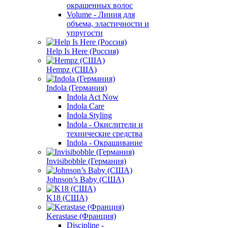
окрашенных волос
Volume - Линия для
объема, эластичности и
упругости
Help Is Here (Россия)
Hempz (США)
Indola (Германия)
Indola Act Now
Indola Care
Indola Styling
Indola - Окислители и
технические средства
Indola - Окрашивание
Invisibobble (Германия)
Johnson’s Baby (США)
K18 (США)
Kerastase (Франция)
Discipline -