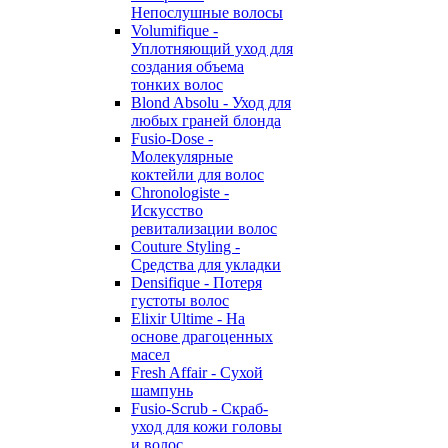
Непослушные волосы
Volumifique -
Уплотняющий уход для
создания объема
тонких волос
Blond Absolu - Уход для
любых граней блонда
Fusio-Dose -
Молекулярные
коктейли для волос
Chronologiste -
Искусство
ревитализации волос
Couture Styling -
Средства для укладки
Densifique - Потеря
густоты волос
Elixir Ultime - На
основе драгоценных
масел
Fresh Affair - Сухой
шампунь
Fusio-Scrub - Скраб-
уход для кожи головы
и волос