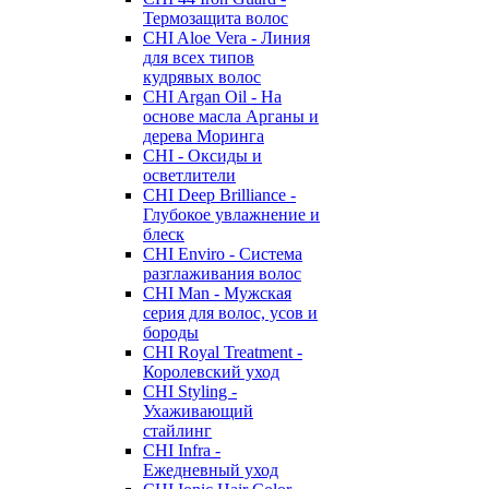
Термозащита волос
CHI Aloe Vera - Линия
для всех типов
кудрявых волос
CHI Argan Oil - На
основе масла Арганы и
дерева Моринга
CHI - Оксиды и
осветлители
CHI Deep Brilliance -
Глубокое увлажнение и
блеск
CHI Enviro - Система
разглаживания волос
CHI Man - Мужская
серия для волос, усов и
бороды
CHI Royal Treatment -
Королевский уход
CHI Styling -
Ухаживающий
стайлинг
CHI Infra -
Ежедневный уход