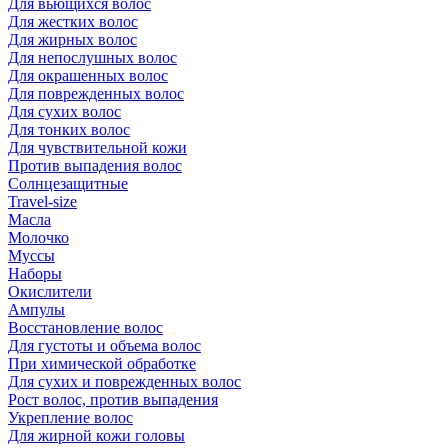
Для вьющихся волос
Для жестких волос
Для жирных волос
Для непослушных волос
Для окрашенных волос
Для поврежденных волос
Для сухих волос
Для тонких волос
Для чувствительной кожи
Против выпадения волос
Солнцезащитные
Travel-size
Масла
Молочко
Муссы
Наборы
Окислители
Ампулы
Восстановление волос
Для густоты и объема волос
При химической обработке
Для сухих и поврежденных волос
Рост волос, против выпадения
Укрепление волос
Для жирной кожи головы