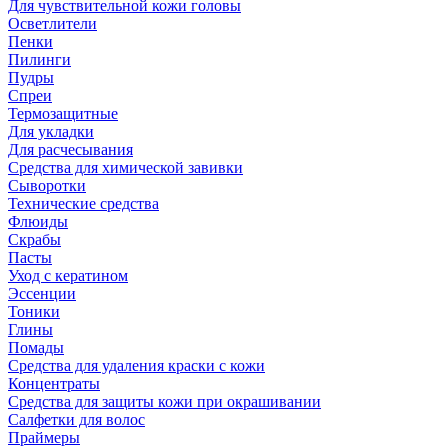
Для чувствительной кожи головы
Осветлители
Пенки
Пилинги
Пудры
Спреи
Термозащитные
Для укладки
Для расчесывания
Средства для химической завивки
Сыворотки
Технические средства
Флюиды
Скрабы
Пасты
Уход с кератином
Эссенции
Тоники
Глины
Помады
Средства для удаления краски с кожи
Концентраты
Средства для защиты кожи при окрашивании
Салфетки для волос
Праймеры