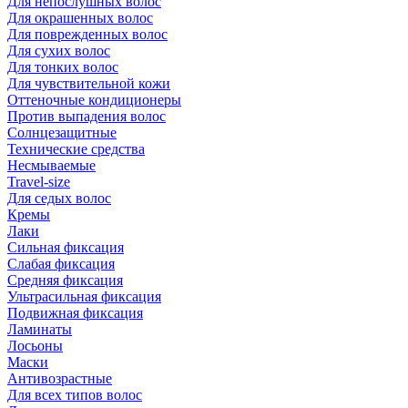
Для непослушных волос
Для окрашенных волос
Для поврежденных волос
Для сухих волос
Для тонких волос
Для чувствительной кожи
Оттеночные кондиционеры
Против выпадения волос
Солнцезащитные
Технические средства
Несмываемые
Travel-size
Для седых волос
Кремы
Лаки
Сильная фиксация
Слабая фиксация
Средняя фиксация
Ультрасильная фиксация
Подвижная фиксация
Ламинаты
Лосьоны
Маски
Антивозрастные
Для всех типов волос