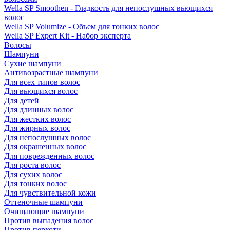
Wella SP Smoothen - Гладкость для непослушных вьющихся
волос
Wella SP Volumize - Объем для тонких волос
Wella SP Expert Kit - Набор эксперта
Волосы
Шампуни
Сухие шампуни
Антивозрастные шампуни
Для всех типов волос
Для вьющихся волос
Для детей
Для длинных волос
Для жестких волос
Для жирных волос
Для непослушных волос
Для окрашенных волос
Для поврежденных волос
Для роста волос
Для сухих волос
Для тонких волос
Для чувствительной кожи
Оттеночные шампуни
Очищающие шампуни
Против выпадения волос
Против перхоти