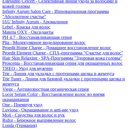
Estessimo Celcert - Селективная линия ухода за волосами и
кожей головы
Infinity Aurum Salon Care - Инновационная программа
"Абсолютное счастье"
IAU Infinity Aurum - Аромалиния
Lebel - Краска для волос
Materia OXY - Оксиданты
PH 4.7 - Восстанавливающая серия
Plia - Молекулярное моделирование волос
Proedit Home Charge - Домашнее восстановление волос
Proedit Element Charge - СПА-программа "Счастье для волос"
Hair Skin Relaxing - SPA-Программа "Здоровая кожа головы"
Proscenia - Восстанавливающая серия для окрашенных волос
THEO - Уход для мужчин
Trie - Линия для укладки с протеинами шелка и жемчуга
Trie Tuner - Линия для базовой укладки с протеинами шелка и
жемчуга
Viege - Антивозростная органическая серия
Locor Serum Color - Восстановление волос во время
окрашивания
One - Премиум уход
Luviona - Окрашивание и anti-age уход
Moii - Средства для волос и рук
Rufor - Бережное выпрямление волос
Londa (Германия)