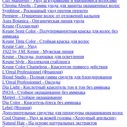
Curl Manifesto - Уход за кудрявыми и вьющимися волосами
Chroma Absolu - Гамма ухода для защиты окрашенных волос
Symbiose - Роскошный уход против перхоти
Premiere - Очищение волос от отложений кальция
Aura Botanica - Органическая линия ухода
Keune (Голландия)
Keune Semi Color - Полуперманентная краска для волос без
аммиака
Keune Tinta Color - Стойкая краска для волос
Keune Care - Уход
1922 by J.M. Keune - Мужская линия
Keune - Оксиды, порошки для осветления
Keune Style - Коллекция стайлинга
Keune Color Chameleon - Красители прямого действия
L'Oreal Professionnel (Франция)
Blond Studio - Полная гамма средств для блондирования
L'Oreal Professionnel - Оксиды
Dia Light - Кислотный краситель тон в тон без аммиака
INOA - Стойкое окрашивание без аммиака
Majirel - Стойкое окрашивание
Dia Color - Краситель-блеск без аммиака
Lebel (Япония)
Дополнительные средства для процедуры окрашивания волос
Cool Orange - Уход за кожей головы «Холодный апельсин»
Natural Hair - На основе натуральных экстрактов