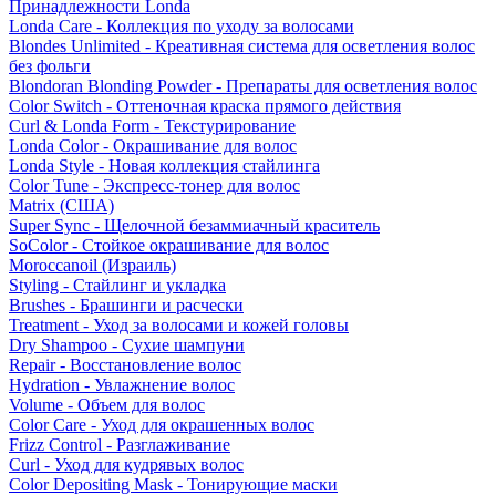
Принадлежности Londa
Londa Care - Коллекция по уходу за волосами
Blondes Unlimited - Креативная система для осветления волос
без фольги
Blondoran Blonding Powder - Препараты для осветления волос
Color Switch - Оттеночная краска прямого действия
Curl & Londa Form - Текстурирование
Londa Color - Окрашивание для волос
Londa Style - Новая коллекция стайлинга
Color Tune - Экспресс-тонер для волос
Matrix (США)
Super Sync - Щелочной безаммиачный краситель
SoColor - Стойкое окрашивание для волос
Moroccanoil (Израиль)
Styling - Стайлинг и укладка
Brushes - Брашинги и расчески
Treatment - Уход за волосами и кожей головы
Dry Shampoo - Сухие шампуни
Repair - Восстановление волос
Hydration - Увлажнение волос
Volume - Объем для волос
Color Care - Уход для окрашенных волос
Frizz Control - Разглаживание
Curl - Уход для кудрявых волос
Color Depositing Mask - Тонирующие маски