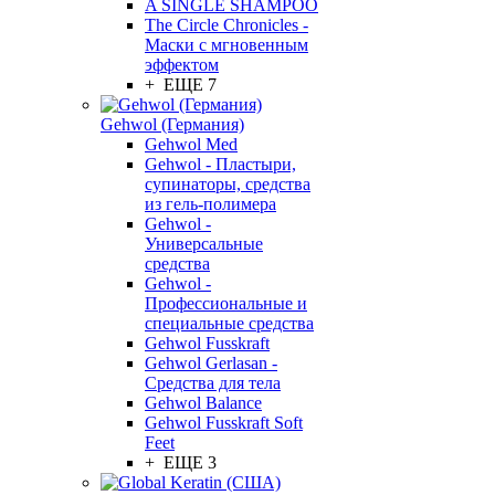
A SINGLE SHAMPOO
The Circle Chronicles -
Маски с мгновенным
эффектом
+ ЕЩЕ 7
Gehwol (Германия)
Gehwol Med
Gehwol - Пластыри,
супинаторы, средства
из гель-полимера
Gehwol -
Универсальные
средства
Gehwol -
Профессиональные и
специальные средства
Gehwol Fusskraft
Gehwol Gerlasan -
Средства для тела
Gehwol Balance
Gehwol Fusskraft Soft
Feet
+ ЕЩЕ 3