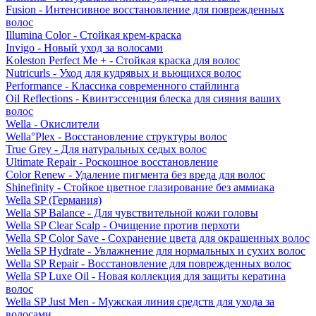
Fusion - Интенсивное восстановление для поврежденных
волос
Illumina Color - Стойкая крем-краска
Invigo - Новый уход за волосами
Koleston Perfect Me + - Стойкая краска для волос
Nutricurls - Уход для кудрявых и вьющихся волос
Performance - Классика современного стайлинга
Oil Reflections - Квинтэссенция блеска для сияния ваших
волос
Wella - Окислители
Wella°Plex - Восстановление структуры волос
True Grey - Для натуральных седых волос
Ultimate Repair - Роскошное восстановление
Color Renew - Удаление пигмента без вреда для волос
Shinefinity - Стойкое цветное глазирование без аммиака
Wella SP (Германия)
Wella SP Balance - Для чувствительной кожи головы
Wella SP Clear Scalp - Очищение против перхоти
Wella SP Color Save - Сохранение цвета для окрашенных волос
Wella SP Hydrate - Увлажнение для нормальных и сухих волос
Wella SP Repair - Восстановление для поврежденных волос
Wella SP Luxe Oil - Новая коллекция для защиты кератина
волос
Wella SP Just Men - Мужская линия средств для ухода за
волосами