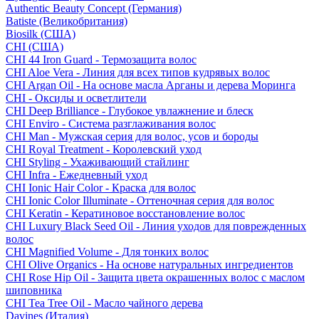
Authentic Beauty Concept (Германия)
Batiste (Великобритания)
Biosilk (США)
CHI (США)
CHI 44 Iron Guard - Термозащита волос
CHI Aloe Vera - Линия для всех типов кудрявых волос
CHI Argan Oil - На основе масла Арганы и дерева Моринга
CHI - Оксиды и осветлители
CHI Deep Brilliance - Глубокое увлажнение и блеск
CHI Enviro - Система разглаживания волос
CHI Man - Мужская серия для волос, усов и бороды
CHI Royal Treatment - Королевский уход
CHI Styling - Ухаживающий стайлинг
CHI Infra - Ежедневный уход
CHI Ionic Hair Color - Краска для волос
CHI Ionic Color Illuminate - Оттеночная серия для волос
CHI Keratin - Кератиновое восстановление волос
CHI Luxury Black Seed Oil - Линия уходов для поврежденных
волос
CHI Magnified Volume - Для тонких волос
CHI Olive Organics - На основе натуральных ингредиентов
CHI Rose Hip Oil - Защита цвета окрашенных волос с маслом
шиповника
CHI Tea Tree Oil - Масло чайного дерева
Davines (Италия)