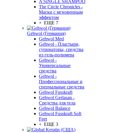
A SINGLE SHAMPOO
The Circle Chronicles -
Маски с мгновенным
эффектом
+ ЕЩЕ 7
Gehwol (Германия)
Gehwol Med
Gehwol - Пластыри,
супинаторы, средства
из гель-полимера
Gehwol -
Универсальные
средства
Gehwol -
Профессиональные и
специальные средства
Gehwol Fusskraft
Gehwol Gerlasan -
Средства для тела
Gehwol Balance
Gehwol Fusskraft Soft
Feet
+ ЕЩЕ 3