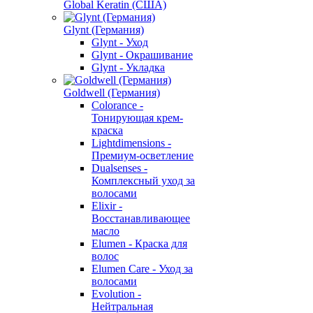
Global Keratin (США)
Glynt (Германия)
Glynt - Уход
Glynt - Окрашивание
Glynt - Укладка
Goldwell (Германия)
Colorance -
Тонирующая крем-
краска
Lightdimensions -
Премиум-осветление
Dualsenses -
Комплексный уход за
волосами
Elixir -
Восстанавливающее
масло
Elumen - Краска для
волос
Elumen Care - Уход за
волосами
Evolution -
Нейтральная