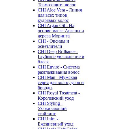
Термозащита волос
CHI Aloe Vera - Линия
для всех типов
кудрявых волос
CHI Argan Oil - На
основе масла Арганы и
дерева Моринга
CHI - Оксиды и
осветлители
CHI Deep Brilliance -
Глубокое увлажнение и
блеск
CHI Enviro - Система
разглаживания волос
CHI Man - Мужская
серия для волос, усов и
бороды
CHI Royal Treatment -
Королевский уход
CHI Styling -
Ухаживающий
стайлинг
CHI Infra -
Ежедневный уход