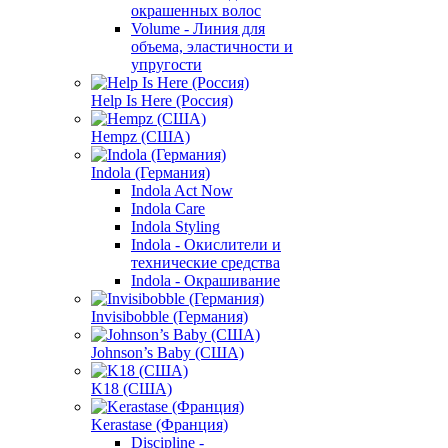
окрашенных волос
Volume - Линия для
объема, эластичности и
упругости
Help Is Here (Россия)
Hempz (США)
Indola (Германия)
Indola Act Now
Indola Care
Indola Styling
Indola - Окислители и
технические средства
Indola - Окрашивание
Invisibobble (Германия)
Johnson’s Baby (США)
K18 (США)
Kerastase (Франция)
Discipline -