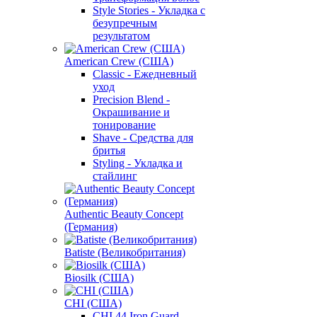
Style Stories - Укладка с
безупречным
результатом
American Crew (США)
Classic - Ежедневный
уход
Precision Blend -
Окрашивание и
тонирование
Shave - Средства для
бритья
Styling - Укладка и
стайлинг
Authentic Beauty Concept
(Германия)
Batiste (Великобритания)
Biosilk (США)
CHI (США)
CHI 44 Iron Guard -