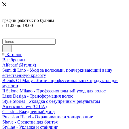
график работы:
по будням
с 11:00 до 18:00
Каталог
Все бренды
Alfaparf (Италия)
Semi di Lino - Уход за волосами, подчеркивающий вашу
естественную красоту
Blends Of Many - Линия профессиональных продуктов для
мужчин
Il Salone Milano - Профессиональный уход для волос
Lisse Design - Трансформация волос
Style Stories - Укладка с безупречным результатом
American Crew (США)
Classic - Ежедневный уход
Precision Blend - Окрашивание и тонирование
Shave - Средства для бритья
Styling - Укладка и стайлинг