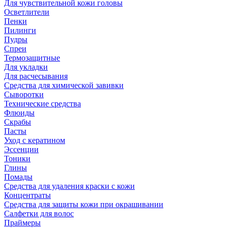
Для чувствительной кожи головы
Осветлители
Пенки
Пилинги
Пудры
Спреи
Термозащитные
Для укладки
Для расчесывания
Средства для химической завивки
Сыворотки
Технические средства
Флюиды
Скрабы
Пасты
Уход с кератином
Эссенции
Тоники
Глины
Помады
Средства для удаления краски с кожи
Концентраты
Средства для защиты кожи при окрашивании
Салфетки для волос
Праймеры