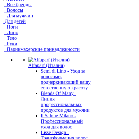
Все бренды
Волосы
Для мужчин
Для детей
Ноги
Лицо
Тело
Руки
Парикмахерские принадлежности
Alfaparf (Италия)
Semi di Lino - Уход за
волосами,
подчеркивающий вашу
естественную красоту
Blends Of Many -
Линия
профессиональных
продуктов для мужчин
Il Salone Milano -
Профессиональный
уход для волос
Lisse Design -
Трансформация волос