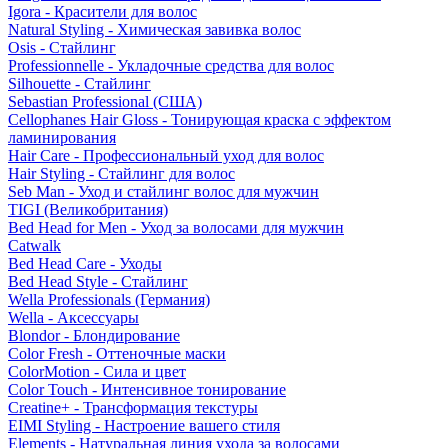
Igora - Красители для волос
Natural Styling - Химическая завивка волос
Osis - Стайлинг
Professionnelle - Укладочные средства для волос
Silhouette - Стайлинг
Sebastian Professional (США)
Cellophanes Hair Gloss - Тонирующая краска с эффектом
ламинирования
Hair Care - Профессиональный уход для волос
Hair Styling - Стайлинг для волос
Seb Man - Уход и стайлинг волос для мужчин
TIGI (Великобритания)
Bed Head for Men - Уход за волосами для мужчин
Catwalk
Bed Head Care - Уходы
Bed Head Style - Стайлинг
Wella Professionals (Германия)
Wella - Аксессуары
Blondor - Блондирование
Color Fresh - Оттеночные маски
ColorMotion - Сила и цвет
Color Touch - Интенсивное тонирование
Creatine+ - Трансформация текстуры
EIMI Styling - Настроение вашего стиля
Elements - Натуральная линия ухода за волосами