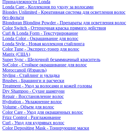
Принадлежности Londa
Londa Care - Коллекция по уходу за волосами
Blondes Unlimited - Креативная система для осветления волос
без фольги
Blondoran Blonding Powder - Препараты для осветления волос
Color Switch - Оттеночная краска прямого действия
Curl & Londa Form - Текстурирование
Londa Color - Окрашивание для волос
Londa Style - Новая коллекция стайлинга
Color Tune - Экспресс-тонер для волос
Matrix (США)
Super Sync - Щелочной безаммиачный краситель
SoColor - Стойкое окрашивание для волос
Moroccanoil (Израиль)
Styling - Стайлинг и укладка
Brushes - Брашинги и расчески
Treatment - Уход за волосами и кожей головы
Dry Shampoo - Сухие шампуни
Repair - Восстановление волос
Hydration - Увлажнение волос
Volume - Объем для волос
Color Care - Уход для окрашенных волос
Frizz Control - Разглаживание
Curl - Уход для кудрявых волос
Color Depositing Mask - Тонирующие маски