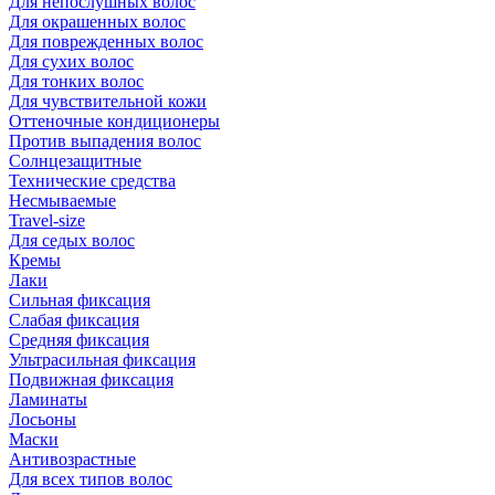
Для непослушных волос
Для окрашенных волос
Для поврежденных волос
Для сухих волос
Для тонких волос
Для чувствительной кожи
Оттеночные кондиционеры
Против выпадения волос
Солнцезащитные
Технические средства
Несмываемые
Travel-size
Для седых волос
Кремы
Лаки
Сильная фиксация
Слабая фиксация
Средняя фиксация
Ультрасильная фиксация
Подвижная фиксация
Ламинаты
Лосьоны
Маски
Антивозрастные
Для всех типов волос