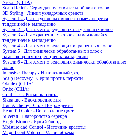
Nioxin (США)
Scalp Relief - Серия для чувствительной кожи головы
3D Styling - Линия укладочных средств
System 1 - Для натуральных волос с намечающейся
тенденцией к выпадению
System 2 - Для заметно редеющих натуральных волос
System 3 - Для окрашенных волос с намечающейся
тенденцией к выпадению
System 4 - Для заметно редеющих окрашенных волос
System 5 - Для химически обработанных волос с
намечающейся тенденцией к выпадению
System 6 - Для заметно редеющих химически обработанных
волос
Intensive Therapy - Интенсивный уход
Scalp Recovery - Серия против перхоти
Olaplex (США)
Oribe (США)
Gold Lust - Роскошь золота
Signature - Вдохновение дня
Hair Alchemy - Сила Возрождения
Beautiful Color - Великолепие цвета
Silverati - Благородство серебра
Bright Blonde - Яркий блонд
Moisture and Control - Источник красоты
Magnificent Volume - Магия объема