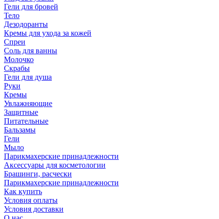
Гели для бровей
Тело
Дезодоранты
Кремы для ухода за кожей
Спреи
Соль для ванны
Молочко
Скрабы
Гели для душа
Руки
Кремы
Увлажняющие
Защитные
Питательные
Бальзамы
Гели
Мыло
Парикмахерские принадлежности
Аксессуары для косметологии
Брашинги, расчески
Парикмахерские принадлежности
Как купить
Условия оплаты
Условия доставки
О нас