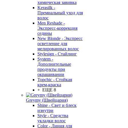
химическая завивка
Kerasilk -
Премиальный уход для
волос
Men Reshade -
Экспресс-коррекция
седины
New Blonde - Экспресс
осветление для
мелированных волос
Stylesign - Стайлинг
System -
Дополнительные
продукты при
окрашивании
Topchic - Стойкая
крем-краска
+ ЕЩЕ 8
Greymy (Швейцария)
Shine - Свет и блеск
изнутри
Style - Средства
укладки волос
Color - Линия для