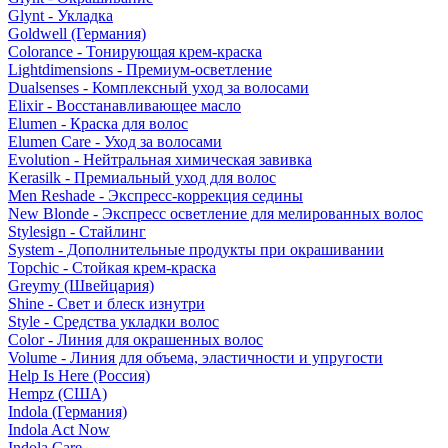
Glynt - Укладка
Goldwell (Германия)
Colorance - Тонирующая крем-краска
Lightdimensions - Премиум-осветление
Dualsenses - Комплексный уход за волосами
Elixir - Восстанавливающее масло
Elumen - Краска для волос
Elumen Care - Уход за волосами
Evolution - Нейтральная химическая завивка
Kerasilk - Премиальный уход для волос
Men Reshade - Экспресс-коррекция седины
New Blonde - Экспресс осветление для мелированных волос
Stylesign - Стайлинг
System - Дополнительные продукты при окрашивании
Topchic - Стойкая крем-краска
Greymy (Швейцария)
Shine - Свет и блеск изнутри
Style - Средства укладки волос
Color - Линия для окрашенных волос
Volume - Линия для объема, эластичности и упругости
Help Is Here (Россия)
Hempz (США)
Indola (Германия)
Indola Act Now
Indola Care