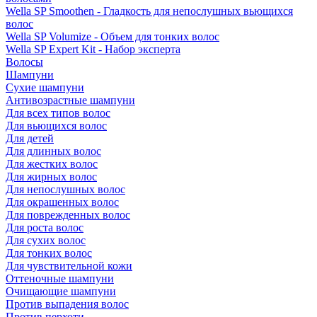
Wella SP Smoothen - Гладкость для непослушных вьющихся
волос
Wella SP Volumize - Объем для тонких волос
Wella SP Expert Kit - Набор эксперта
Волосы
Шампуни
Сухие шампуни
Антивозрастные шампуни
Для всех типов волос
Для вьющихся волос
Для детей
Для длинных волос
Для жестких волос
Для жирных волос
Для непослушных волос
Для окрашенных волос
Для поврежденных волос
Для роста волос
Для сухих волос
Для тонких волос
Для чувствительной кожи
Оттеночные шампуни
Очищающие шампуни
Против выпадения волос
Против перхоти