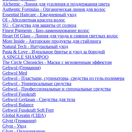
Alchemic - Линия для усиления и поддержания цвета
Authentic Formulas - Органическая линия для волос
Essential Haircare - Eжедневный уход
OI - Абсолютная красота волос
SU - Средства для защиты от солнца
Finest Pigments - Био-ламинирование волос
Heart Of Glass – Линия для ухода и сияния светлых волос
More Inside - Авторские продукты для стайлинга
Natural Tech - Натуральный уход
Pasta & Love - Идеальное бритье и уход за бородой
A SINGLE SHAMPOO
The Circle Chronicles - Маски с мгновенным эффектом
Gehwol (Германия)
Gehwol Med
Gehwol - Пластыри, супинаторы, средства из гель-полимера
Gehwol - Универсальные средства
Gehwol - Профессиональные и специальные средства
Gehwol Fusskraft
Gehwol Gerlasan - Средства для тела
Gehwol Balance
Gehwol Fusskraft Soft Feet
Global Keratin (США)
Glynt (Германия)
Glynt - Уход
Glynt - Окрашивание