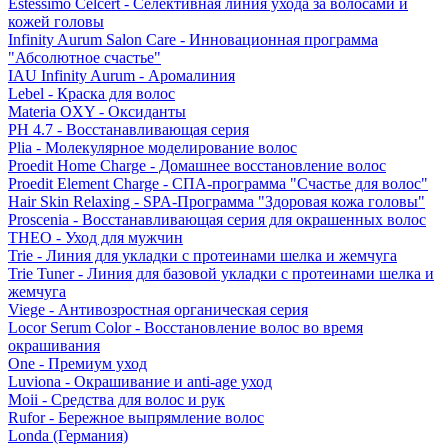
Estessimo Celcert - Селективная линия ухода за волосами и
кожей головы
Infinity Aurum Salon Care - Инновационная программа
"Абсолютное счастье"
IAU Infinity Aurum - Аромалиния
Lebel - Краска для волос
Materia OXY - Оксиданты
PH 4.7 - Восстанавливающая серия
Plia - Молекулярное моделирование волос
Proedit Home Charge - Домашнее восстановление волос
Proedit Element Charge - СПА-программа "Счастье для волос"
Hair Skin Relaxing - SPA-Программа "Здоровая кожа головы"
Proscenia - Восстанавливающая серия для окрашенных волос
THEO - Уход для мужчин
Trie - Линия для укладки с протеинами шелка и жемчуга
Trie Tuner - Линия для базовой укладки с протеинами шелка и
жемчуга
Viege - Антивозростная органическая серия
Locor Serum Color - Восстановление волос во время
окрашивания
One - Премиум уход
Luviona - Окрашивание и anti-age уход
Moii - Средства для волос и рук
Rufor - Бережное выпрямление волос
Londa (Германия)