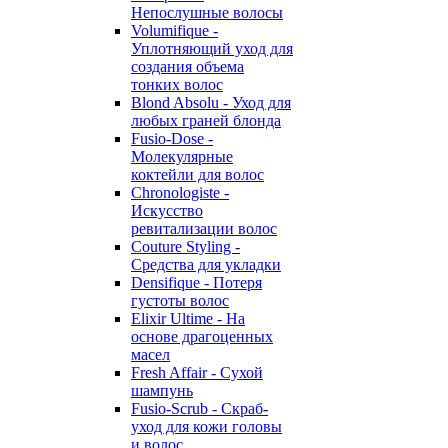
Непослушные волосы
Volumifique -
Уплотняющий уход для
создания объема
тонких волос
Blond Absolu - Уход для
любых граней блонда
Fusio-Dose -
Молекулярные
коктейли для волос
Chronologiste -
Искусство
ревитализации волос
Couture Styling -
Средства для укладки
Densifique - Потеря
густоты волос
Elixir Ultime - На
основе драгоценных
масел
Fresh Affair - Сухой
шампунь
Fusio-Scrub - Скраб-
уход для кожи головы
и волос