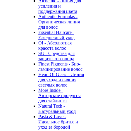
Alchemic - Линия для
усиления и
поддержания цвета
Authentic Formulas -
Органическая линия
для волос
Essential Haircare -
Eжедневный уход
OI - Абсолютная
красота волос
SU - Средства для
защиты от солнца
Finest Pigments - Био-
ламинирование волос
Heart Of Glass – Линия
для ухода и сияния
светлых волос
More Inside -
Авторские продукты
для стайлинга
Natural Tech -
Натуральный уход
Pasta & Love -
Идеальное бритье и
уход за бородой