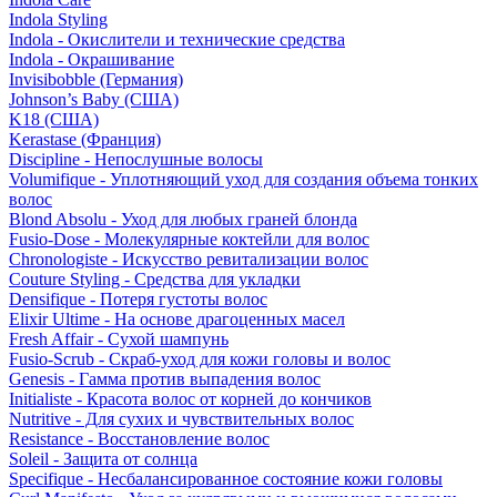
Indola Styling
Indola - Окислители и технические средства
Indola - Окрашивание
Invisibobble (Германия)
Johnson’s Baby (США)
K18 (США)
Kerastase (Франция)
Discipline - Непослушные волосы
Volumifique - Уплотняющий уход для создания объема тонких
волос
Blond Absolu - Уход для любых граней блонда
Fusio-Dose - Молекулярные коктейли для волос
Chronologiste - Искусство ревитализации волос
Couture Styling - Средства для укладки
Densifique - Потеря густоты волос
Elixir Ultime - На основе драгоценных масел
Fresh Affair - Сухой шампунь
Fusio-Scrub - Скраб-уход для кожи головы и волос
Genesis - Гамма против выпадения волос
Initialiste - Красота волос от корней до кончиков
Nutritive - Для сухих и чувствительных волос
Resistance - Восстановление волос
Soleil - Защита от солнца
Specifique - Несбалансированное состояние кожи головы