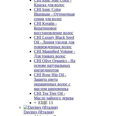
CHI Ionic Hair Color -
Краска для волос
CHI Ionic Color
Illuminate - Оттеночная
серия для волос
CHI Keratin -
Кератиновое
восстановление волос
CHI Luxury Black Seed
Oil - Линия уходов для
поврежденных волос
CHI Magnified Volume -
Для тонких волос
CHI Olive Organics - На
основе натуральных
ингредиентов
CHI Rose Hip Oil -
Защита цвета
окрашенных волос с
маслом шиповника
CHI Tea Tree Oil -
Масло чайного дерева
+ ЕЩЕ 13
Davines (Италия)