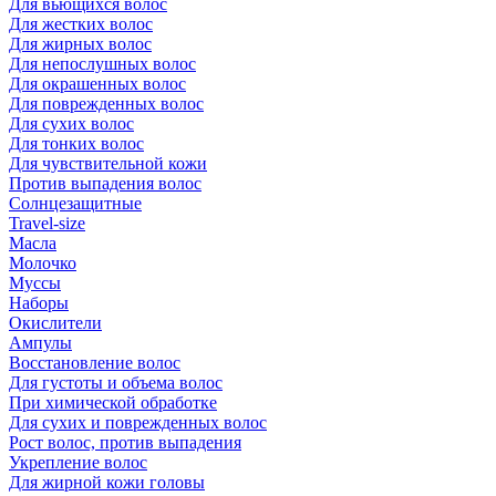
Для вьющихся волос
Для жестких волос
Для жирных волос
Для непослушных волос
Для окрашенных волос
Для поврежденных волос
Для сухих волос
Для тонких волос
Для чувствительной кожи
Против выпадения волос
Солнцезащитные
Travel-size
Масла
Молочко
Муссы
Наборы
Окислители
Ампулы
Восстановление волос
Для густоты и объема волос
При химической обработке
Для сухих и поврежденных волос
Рост волос, против выпадения
Укрепление волос
Для жирной кожи головы