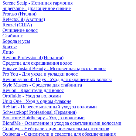
Serene Scalp - Истинная гармония
Supershine - Драгоценное сияние
Proraso (Италия)
RefectoCil (Австрия)
Reuzel (США)
Очищение волос
Стайлинг
Борода и усы
Бритье
Лицо
Revlon Professional (Испания)
Средства для окрашивания волос
Equave Instant Beauty - Мгновенная красота волос
Pro You - Для ухода и укладки волос
Revlonissimo 45 Days - Уход для окрашенных волосы
Style Masters - Средства для стайлинга
Revlon - Красители для волос
Orofluido - Уход за волосами
Uniq One - Уход в одном флаконе
ReStart - Переосмысленный уход за волосами
Schwarzkopf Professional (Германия)
Bonacure Hairtherapy - Уход за волосами
BlondMe - Осветление и уход за осветленными волосами
Goodbye - Нейтрализация нежелательных оттенков
Oxigenta - Окислители и средства для обесцвечивания