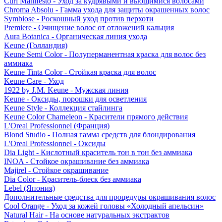
Curl Manifesto - Уход за кудрявыми и вьющимися волосами
Chroma Absolu - Гамма ухода для защиты окрашенных волос
Symbiose - Роскошный уход против перхоти
Premiere - Очищение волос от отложений кальция
Aura Botanica - Органическая линия ухода
Keune (Голландия)
Keune Semi Color - Полуперманентная краска для волос без
аммиака
Keune Tinta Color - Стойкая краска для волос
Keune Care - Уход
1922 by J.M. Keune - Мужская линия
Keune - Оксиды, порошки для осветления
Keune Style - Коллекция стайлинга
Keune Color Chameleon - Красители прямого действия
L'Oreal Professionnel (Франция)
Blond Studio - Полная гамма средств для блондирования
L'Oreal Professionnel - Оксиды
Dia Light - Кислотный краситель тон в тон без аммиака
INOA - Стойкое окрашивание без аммиака
Majirel - Стойкое окрашивание
Dia Color - Краситель-блеск без аммиака
Lebel (Япония)
Дополнительные средства для процедуры окрашивания волос
Cool Orange - Уход за кожей головы «Холодный апельсин»
Natural Hair - На основе натуральных экстрактов