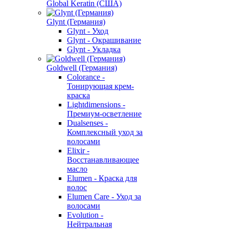
Global Keratin (США)
Glynt (Германия)
Glynt - Уход
Glynt - Окрашивание
Glynt - Укладка
Goldwell (Германия)
Colorance -
Тонирующая крем-
краска
Lightdimensions -
Премиум-осветление
Dualsenses -
Комплексный уход за
волосами
Elixir -
Восстанавливающее
масло
Elumen - Краска для
волос
Elumen Care - Уход за
волосами
Evolution -
Нейтральная