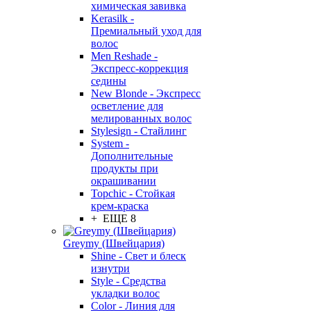
химическая завивка
Kerasilk -
Премиальный уход для
волос
Men Reshade -
Экспресс-коррекция
седины
New Blonde - Экспресс
осветление для
мелированных волос
Stylesign - Стайлинг
System -
Дополнительные
продукты при
окрашивании
Topchic - Стойкая
крем-краска
+ ЕЩЕ 8
Greymy (Швейцария)
Shine - Свет и блеск
изнутри
Style - Средства
укладки волос
Color - Линия для