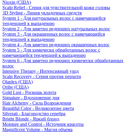
Nioxin (США)
Scalp Relief - Серия для чувствительной кожи головы
3D Styling - Линия укладочных средств
System 1 - Для натуральных волос с намечающейся
тенденцией к выпадению
System 2 - Для заметно редеющих натуральных волос
System 3 - Для окрашенных волос с намечающейся
тенденцией к выпадению
System 4 - Для заметно редеющих окрашенных волос
System 5 - Для химически обработанных волос с
намечающейся тенденцией к выпадению
System 6 - Для заметно редеющих химически обработанных
волос
Intensive Therapy - Интенсивный уход
Scalp Recovery - Серия против перхоти
Olaplex (США)
Oribe (США)
Gold Lust - Роскошь золота
Signature - Вдохновение дня
Hair Alchemy - Сила Возрождения
Beautiful Color - Великолепие цвета
Silverati - Благородство серебра
Bright Blonde - Яркий блонд
Moisture and Control - Источник красоты
Magnificent Volume - Магия объема