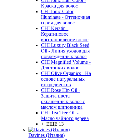
CHI Ionic Hair Color -
Краска для волос
CHI Ionic Color
Illuminate - Оттеночная
серия для волос
CHI Keratin -
Кератиновое
восстановление волос
CHI Luxury Black Seed
Oil - Линия уходов для
поврежденных волос
CHI Magnified Volume -
Для тонких волос
CHI Olive Organics - На
основе натуральных
ингредиентов
CHI Rose Hip Oil -
Защита цвета
окрашенных волос с
маслом шиповника
CHI Tea Tree Oil -
Масло чайного дерева
+ ЕЩЕ 13
Davines (Италия)