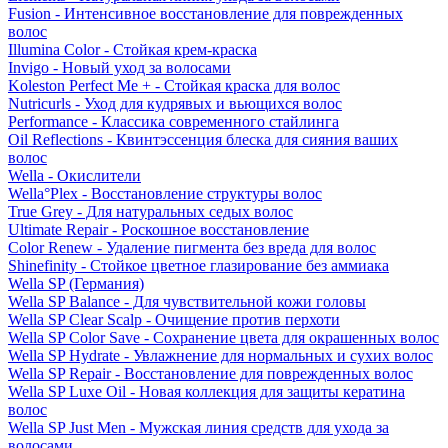
Fusion - Интенсивное восстановление для поврежденных
волос
Illumina Color - Стойкая крем-краска
Invigo - Новый уход за волосами
Koleston Perfect Me + - Стойкая краска для волос
Nutricurls - Уход для кудрявых и вьющихся волос
Performance - Классика современного стайлинга
Oil Reflections - Квинтэссенция блеска для сияния ваших
волос
Wella - Окислители
Wella°Plex - Восстановление структуры волос
True Grey - Для натуральных седых волос
Ultimate Repair - Роскошное восстановление
Color Renew - Удаление пигмента без вреда для волос
Shinefinity - Стойкое цветное глазирование без аммиака
Wella SP (Германия)
Wella SP Balance - Для чувствительной кожи головы
Wella SP Clear Scalp - Очищение против перхоти
Wella SP Color Save - Сохранение цвета для окрашенных волос
Wella SP Hydrate - Увлажнение для нормальных и сухих волос
Wella SP Repair - Восстановление для поврежденных волос
Wella SP Luxe Oil - Новая коллекция для защиты кератина
волос
Wella SP Just Men - Мужская линия средств для ухода за
волосами