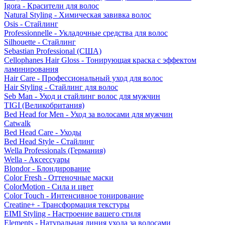
Igora - Красители для волос
Natural Styling - Химическая завивка волос
Osis - Стайлинг
Professionnelle - Укладочные средства для волос
Silhouette - Стайлинг
Sebastian Professional (США)
Cellophanes Hair Gloss - Тонирующая краска с эффектом
ламинирования
Hair Care - Профессиональный уход для волос
Hair Styling - Стайлинг для волос
Seb Man - Уход и стайлинг волос для мужчин
TIGI (Великобритания)
Bed Head for Men - Уход за волосами для мужчин
Catwalk
Bed Head Care - Уходы
Bed Head Style - Стайлинг
Wella Professionals (Германия)
Wella - Аксессуары
Blondor - Блондирование
Color Fresh - Оттеночные маски
ColorMotion - Сила и цвет
Color Touch - Интенсивное тонирование
Creatine+ - Трансформация текстуры
EIMI Styling - Настроение вашего стиля
Elements - Натуральная линия ухода за волосами