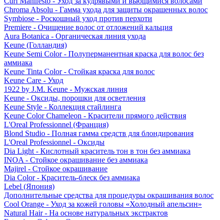
Curl Manifesto - Уход за кудрявыми и вьющимися волосами
Chroma Absolu - Гамма ухода для защиты окрашенных волос
Symbiose - Роскошный уход против перхоти
Premiere - Очищение волос от отложений кальция
Aura Botanica - Органическая линия ухода
Keune (Голландия)
Keune Semi Color - Полуперманентная краска для волос без
аммиака
Keune Tinta Color - Стойкая краска для волос
Keune Care - Уход
1922 by J.M. Keune - Мужская линия
Keune - Оксиды, порошки для осветления
Keune Style - Коллекция стайлинга
Keune Color Chameleon - Красители прямого действия
L'Oreal Professionnel (Франция)
Blond Studio - Полная гамма средств для блондирования
L'Oreal Professionnel - Оксиды
Dia Light - Кислотный краситель тон в тон без аммиака
INOA - Стойкое окрашивание без аммиака
Majirel - Стойкое окрашивание
Dia Color - Краситель-блеск без аммиака
Lebel (Япония)
Дополнительные средства для процедуры окрашивания волос
Cool Orange - Уход за кожей головы «Холодный апельсин»
Natural Hair - На основе натуральных экстрактов