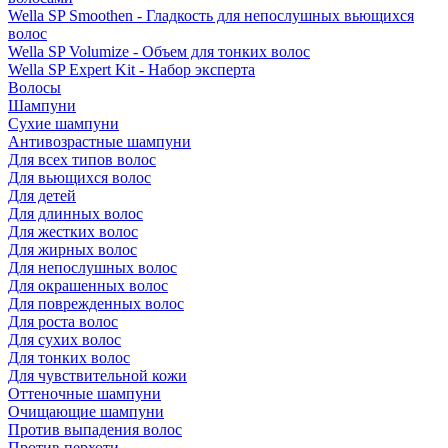
Wella SP Smoothen - Гладкость для непослушных вьющихся
волос
Wella SP Volumize - Объем для тонких волос
Wella SP Expert Kit - Набор эксперта
Волосы
Шампуни
Сухие шампуни
Антивозрастные шампуни
Для всех типов волос
Для вьющихся волос
Для детей
Для длинных волос
Для жестких волос
Для жирных волос
Для непослушных волос
Для окрашенных волос
Для поврежденных волос
Для роста волос
Для сухих волос
Для тонких волос
Для чувствительной кожи
Оттеночные шампуни
Очищающие шампуни
Против выпадения волос
Против перхоти