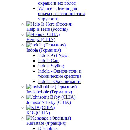
окрашенных волос
Volume - Линия для
объема, эластичности и
упругости
Help Is Here (Россия)
Hempz (США)
Indola (Германия)
Indola Act Now
Indola Care
Indola Styling
Indola - Окислители и
технические средства
Indola - Окрашивание
Invisibobble (Германия)
Johnson’s Baby (США)
K18 (США)
Kerastase (Франция)
Discipline -