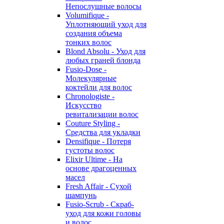
Непослушные волосы
Volumifique -
Уплотняющий уход для
создания объема
тонких волос
Blond Absolu - Уход для
любых граней блонда
Fusio-Dose -
Молекулярные
коктейли для волос
Chronologiste -
Искусство
ревитализации волос
Couture Styling -
Средства для укладки
Densifique - Потеря
густоты волос
Elixir Ultime - На
основе драгоценных
масел
Fresh Affair - Сухой
шампунь
Fusio-Scrub - Скраб-
уход для кожи головы
и волос