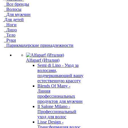
Все бренды
Волосы
Для мужчин
Для детей
Ноги
Лицо
Тело
Руки
Парикмахерские принадлежности
Alfaparf (Италия)
Semi di Lino - Уход за
волосами,
подчеркивающий вашу
естественную красоту
Blends Of Many -
Линия
профессиональных
продуктов для мужчин
Il Salone Milano -
Профессиональный
уход для волос
Lisse Design -
Трансформация волос