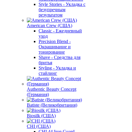
Style Stories - Укладка с
безупречным
результатом
American Crew (США)
Classic - Ежедневный
уход
Precision Blend -
Окрашивание и
тонирование
Shave - Средства для
бритья
Styling - Укладка и
стайлинг
Authentic Beauty Concept
(Германия)
Batiste (Великобритания)
Biosilk (США)
CHI (США)
CHI 44 Iron Guard -