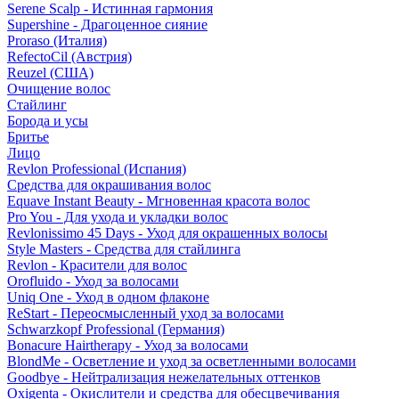
Serene Scalp - Истинная гармония
Supershine - Драгоценное сияние
Proraso (Италия)
RefectoCil (Австрия)
Reuzel (США)
Очищение волос
Стайлинг
Борода и усы
Бритье
Лицо
Revlon Professional (Испания)
Средства для окрашивания волос
Equave Instant Beauty - Мгновенная красота волос
Pro You - Для ухода и укладки волос
Revlonissimo 45 Days - Уход для окрашенных волосы
Style Masters - Средства для стайлинга
Revlon - Красители для волос
Orofluido - Уход за волосами
Uniq One - Уход в одном флаконе
ReStart - Переосмысленный уход за волосами
Schwarzkopf Professional (Германия)
Bonacure Hairtherapy - Уход за волосами
BlondMe - Осветление и уход за осветленными волосами
Goodbye - Нейтрализация нежелательных оттенков
Oxigenta - Окислители и средства для обесцвечивания