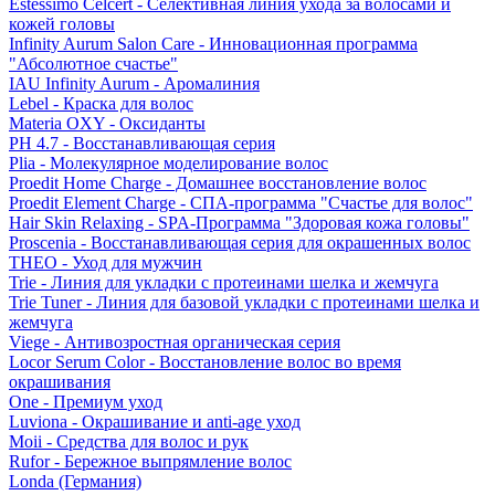
Estessimo Celcert - Селективная линия ухода за волосами и
кожей головы
Infinity Aurum Salon Care - Инновационная программа
"Абсолютное счастье"
IAU Infinity Aurum - Аромалиния
Lebel - Краска для волос
Materia OXY - Оксиданты
PH 4.7 - Восстанавливающая серия
Plia - Молекулярное моделирование волос
Proedit Home Charge - Домашнее восстановление волос
Proedit Element Charge - СПА-программа "Счастье для волос"
Hair Skin Relaxing - SPA-Программа "Здоровая кожа головы"
Proscenia - Восстанавливающая серия для окрашенных волос
THEO - Уход для мужчин
Trie - Линия для укладки с протеинами шелка и жемчуга
Trie Tuner - Линия для базовой укладки с протеинами шелка и
жемчуга
Viege - Антивозростная органическая серия
Locor Serum Color - Восстановление волос во время
окрашивания
One - Премиум уход
Luviona - Окрашивание и anti-age уход
Moii - Средства для волос и рук
Rufor - Бережное выпрямление волос
Londa (Германия)