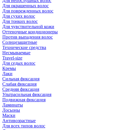
Для непослушных волос
Для окрашенных волос
Для поврежденных волос
Для сухих волос
Для тонких волос
Для чувствительной кожи
Оттеночные кондиционеры
Против выпадения волос
Солнцезащитные
Технические средства
Несмываемые
Travel-size
Для седых волос
Кремы
Лаки
Сильная фиксация
Слабая фиксация
Средняя фиксация
Ультрасильная фиксация
Подвижная фиксация
Ламинаты
Лосьоны
Маски
Антивозрастные
Для всех типов волос