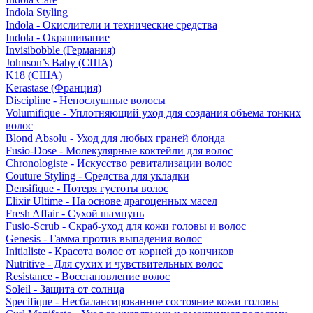
Indola Styling
Indola - Окислители и технические средства
Indola - Окрашивание
Invisibobble (Германия)
Johnson’s Baby (США)
K18 (США)
Kerastase (Франция)
Discipline - Непослушные волосы
Volumifique - Уплотняющий уход для создания объема тонких
волос
Blond Absolu - Уход для любых граней блонда
Fusio-Dose - Молекулярные коктейли для волос
Chronologiste - Искусство ревитализации волос
Couture Styling - Средства для укладки
Densifique - Потеря густоты волос
Elixir Ultime - На основе драгоценных масел
Fresh Affair - Сухой шампунь
Fusio-Scrub - Скраб-уход для кожи головы и волос
Genesis - Гамма против выпадения волос
Initialiste - Красота волос от корней до кончиков
Nutritive - Для сухих и чувствительных волос
Resistance - Восстановление волос
Soleil - Защита от солнца
Specifique - Несбалансированное состояние кожи головы