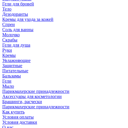
Гели для бровей
Тело
Дезодоранты
Кремы для ухода за кожей
Спреи
Соль для ванны
Молочко
Скрабы
Гели для душа
Руки
Кремы
Увлажняющие
Защитные
Питательные
Бальзамы
Гели
Мыло
Парикмахерские принадлежности
Аксессуары для косметологии
Брашинги, расчески
Парикмахерские принадлежности
Как купить
Условия оплаты
Условия доставки
О нас