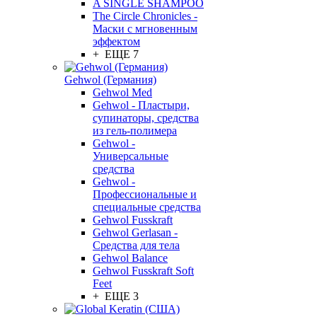
A SINGLE SHAMPOO
The Circle Chronicles -
Маски с мгновенным
эффектом
+ ЕЩЕ 7
Gehwol (Германия)
Gehwol Med
Gehwol - Пластыри,
супинаторы, средства
из гель-полимера
Gehwol -
Универсальные
средства
Gehwol -
Профессиональные и
специальные средства
Gehwol Fusskraft
Gehwol Gerlasan -
Средства для тела
Gehwol Balance
Gehwol Fusskraft Soft
Feet
+ ЕЩЕ 3