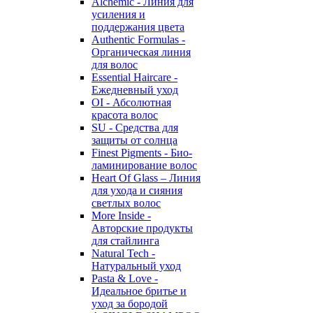
Alchemic - Линия для
усиления и
поддержания цвета
Authentic Formulas -
Органическая линия
для волос
Essential Haircare -
Eжедневный уход
OI - Абсолютная
красота волос
SU - Средства для
защиты от солнца
Finest Pigments - Био-
ламинирование волос
Heart Of Glass – Линия
для ухода и сияния
светлых волос
More Inside -
Авторские продукты
для стайлинга
Natural Tech -
Натуральный уход
Pasta & Love -
Идеальное бритье и
уход за бородой