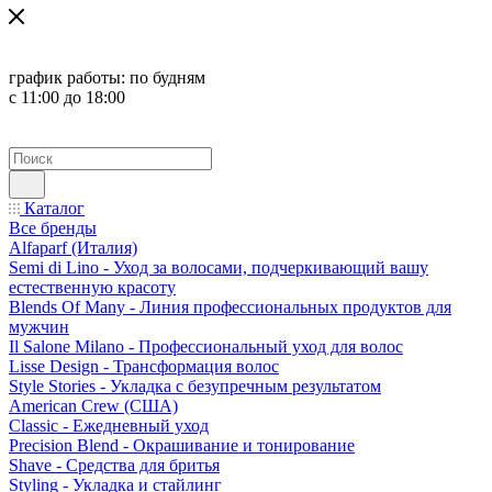
график работы:
по будням
с 11:00 до 18:00
Каталог
Все бренды
Alfaparf (Италия)
Semi di Lino - Уход за волосами, подчеркивающий вашу
естественную красоту
Blends Of Many - Линия профессиональных продуктов для
мужчин
Il Salone Milano - Профессиональный уход для волос
Lisse Design - Трансформация волос
Style Stories - Укладка с безупречным результатом
American Crew (США)
Classic - Ежедневный уход
Precision Blend - Окрашивание и тонирование
Shave - Средства для бритья
Styling - Укладка и стайлинг