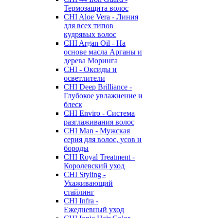
Термозащита волос
CHI Aloe Vera - Линия
для всех типов
кудрявых волос
CHI Argan Oil - На
основе масла Арганы и
дерева Моринга
CHI - Оксиды и
осветлители
CHI Deep Brilliance -
Глубокое увлажнение и
блеск
CHI Enviro - Система
разглаживания волос
CHI Man - Мужская
серия для волос, усов и
бороды
CHI Royal Treatment -
Королевский уход
CHI Styling -
Ухаживающий
стайлинг
CHI Infra -
Ежедневный уход