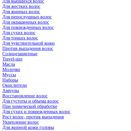
Для вьющихся волос
Для жестких волос
Для жирных волос
Для непослушных волос
Для окрашенных волос
Для поврежденных волос
Для сухих волос
Для тонких волос
Для чувствительной кожи
Против выпадения волос
Солнцезащитные
Travel-size
Масла
Молочко
Муссы
Наборы
Окислители
Ампулы
Восстановление волос
Для густоты и объема волос
При химической обработке
Для сухих и поврежденных волос
Рост волос, против выпадения
Укрепление волос
Для жирной кожи головы