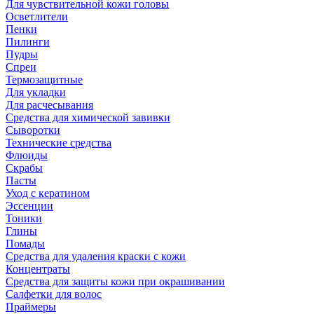
Для чувствительной кожи головы
Осветлители
Пенки
Пилинги
Пудры
Спреи
Термозащитные
Для укладки
Для расчесывания
Средства для химической завивки
Сыворотки
Технические средства
Флюиды
Скрабы
Пасты
Уход с кератином
Эссенции
Тоники
Глины
Помады
Средства для удаления краски с кожи
Концентраты
Средства для защиты кожи при окрашивании
Салфетки для волос
Праймеры