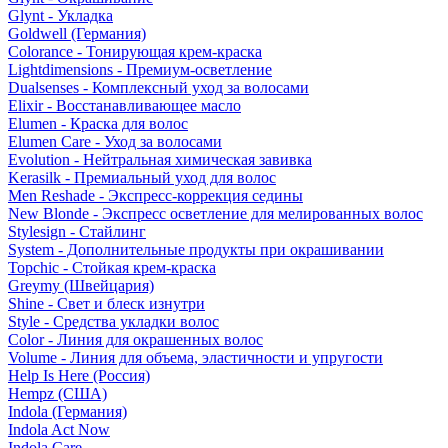
Glynt - Укладка
Goldwell (Германия)
Colorance - Тонирующая крем-краска
Lightdimensions - Премиум-осветление
Dualsenses - Комплексный уход за волосами
Elixir - Восстанавливающее масло
Elumen - Краска для волос
Elumen Care - Уход за волосами
Evolution - Нейтральная химическая завивка
Kerasilk - Премиальный уход для волос
Men Reshade - Экспресс-коррекция седины
New Blonde - Экспресс осветление для мелированных волос
Stylesign - Стайлинг
System - Дополнительные продукты при окрашивании
Topchic - Стойкая крем-краска
Greymy (Швейцария)
Shine - Свет и блеск изнутри
Style - Средства укладки волос
Color - Линия для окрашенных волос
Volume - Линия для объема, эластичности и упругости
Help Is Here (Россия)
Hempz (США)
Indola (Германия)
Indola Act Now
Indola Care