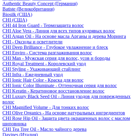
Authentic Beauty Concept (Германия)
Batiste (Великобритания)
Biosilk (США)
CHI (США)
CHI 44 Iron Guard - Термозащита волос
CHI Aloe Vera - Линия для всех типов кудрявых волос
CHI Argan Oil - На основе масла Арганы и дерева Моринга
CHI - Оксиды и осветлители
CHI Deep Brilliance - Глубокое увлажнение и блеск
CHI Enviro - Система разглаживания волос
CHI Man - Мужская серия для волос, усов и бороды
CHI Royal Treatment - Королевский уход
CHI Styling - Ухаживающий стайлинг
CHI Infra - Ежедневный уход
CHI Ionic Hair Color - Краска для волос
CHI Ionic Color Illuminate - Оттеночная серия для волос
CHI Keratin - Кератиновое восстановление волос
CHI Luxury Black Seed Oil - Линия уходов для поврежденных
волос
CHI Magnified Volume - Для тонких волос
CHI Olive Organics - На основе натуральных ингредиентов
CHI Rose Hip Oil - Защита цвета окрашенных волос с маслом
шиповника
CHI Tea Tree Oil - Масло чайного дерева
Davines (Италия)