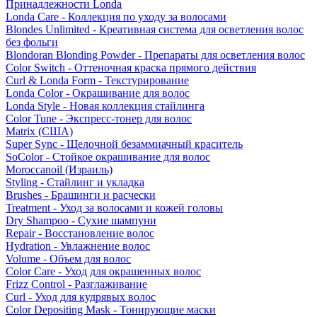
Принадлежности Londa
Londa Care - Коллекция по уходу за волосами
Blondes Unlimited - Креативная система для осветления волос
без фольги
Blondoran Blonding Powder - Препараты для осветления волос
Color Switch - Оттеночная краска прямого действия
Curl & Londa Form - Текстурирование
Londa Color - Окрашивание для волос
Londa Style - Новая коллекция стайлинга
Color Tune - Экспресс-тонер для волос
Matrix (США)
Super Sync - Щелочной безаммиачный краситель
SoColor - Стойкое окрашивание для волос
Moroccanoil (Израиль)
Styling - Стайлинг и укладка
Brushes - Брашинги и расчески
Treatment - Уход за волосами и кожей головы
Dry Shampoo - Сухие шампуни
Repair - Восстановление волос
Hydration - Увлажнение волос
Volume - Объем для волос
Color Care - Уход для окрашенных волос
Frizz Control - Разглаживание
Curl - Уход для кудрявых волос
Color Depositing Mask - Тонирующие маски