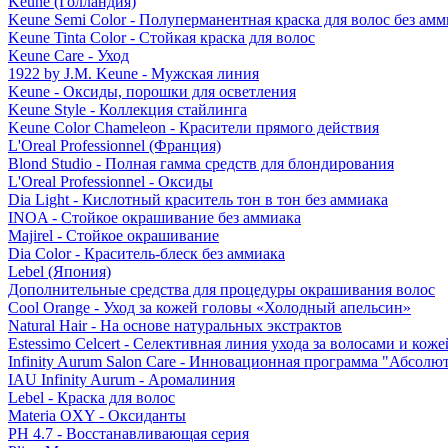
Keune (Голландия)
Keune Semi Color - Полуперманентная краска для волос без амм
Keune Tinta Color - Стойкая краска для волос
Keune Care - Уход
1922 by J.M. Keune - Мужская линия
Keune - Оксиды, порошки для осветления
Keune Style - Коллекция стайлинга
Keune Color Chameleon - Красители прямого действия
L'Oreal Professionnel (Франция)
Blond Studio - Полная гамма средств для блондирования
L'Oreal Professionnel - Оксиды
Dia Light - Кислотный краситель тон в тон без аммиака
INOA - Стойкое окрашивание без аммиака
Majirel - Стойкое окрашивание
Dia Color - Краситель-блеск без аммиака
Lebel (Япония)
Дополнительные средства для процедуры окрашивания волос
Cool Orange - Уход за кожей головы «Холодный апельсин»
Natural Hair - На основе натуральных экстрактов
Estessimo Celcert - Селективная линия ухода за волосами и кож
Infinity Aurum Salon Care - Инновационная программа "Абсолют
IAU Infinity Aurum - Аромалиния
Lebel - Краска для волос
Materia OXY - Оксиданты
PH 4.7 - Восстанавливающая серия