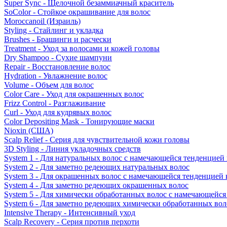
Super Sync - Щелочной безаммиачный краситель
SoColor - Стойкое окрашивание для волос
Moroccanoil (Израиль)
Styling - Стайлинг и укладка
Brushes - Брашинги и расчески
Treatment - Уход за волосами и кожей головы
Dry Shampoo - Сухие шампуни
Repair - Восстановление волос
Hydration - Увлажнение волос
Volume - Объем для волос
Color Care - Уход для окрашенных волос
Frizz Control - Разглаживание
Curl - Уход для кудрявых волос
Color Depositing Mask - Тонирующие маски
Nioxin (США)
Scalp Relief - Серия для чувствительной кожи головы
3D Styling - Линия укладочных средств
System 1 - Для натуральных волос с намечающейся тенденцией
System 2 - Для заметно редеющих натуральных волос
System 3 - Для окрашенных волос с намечающейся тенденцией
System 4 - Для заметно редеющих окрашенных волос
System 5 - Для химически обработанных волос с намечающейс
System 6 - Для заметно редеющих химически обработанных вол
Intensive Therapy - Интенсивный уход
Scalp Recovery - Серия против перхоти