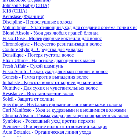
Johnson’s Baby (США)
K18 (США)
Kerastase (Франция)
Discipline - Непослушные волосы
Volumifique - Уплотняющий уход для создания объема тонких в
Blond Absolu - Уход для любых граней блонда
Fusio-Dose - Молекулярные коктейли для волос
Chronologiste - Искусство ревитализации волос
Couture Styling - Средства для укладки
Densifique - Потеря густоты волос
Elixir Ultime - На основе драгоценных масел
Fresh Affair - Сухой шампунь
Fusio-Scrub - Скраб-уход для кожи головы и волос
Genesis - Гамма против выпадения волос
Initialiste - Красота волос от корней до кончиков
Nutritive - Для сухих и чувствительных волос
Resistance - Восстановление волос
Soleil - Защита от солнца
Specifique - Несбалансированное состояние кожи головы
Curl Manifesto - Уход за кудрявыми и вьющимися волосами
Chroma Absolu - Гамма ухода для защиты окрашенных волос
Symbiose - Роскошный уход против перхоти
Premiere - Очищение волос от отложений кальция
Aura Botanica - Органическая линия ухода