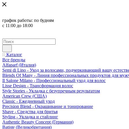
график работы:
по будням
с 11:00 до 18:00
Каталог
Все бренды
Alfaparf (Италия)
Semi di Lino - Уход за волосами, подчеркивающий вашу естест
Blends Of Many - Линия профессиональных продуктов для муж
Il Salone Milano - Профессиональный уход для волос
Lisse Design - Трансформация волос
Style Stories - Укладка с безупречным результатом
American Crew (США)
Classic - Ежедневный уход
Precision Blend - Окрашивание и тонирование
Shave - Средства для бритья
Styling - Укладка и стайлинг
Authentic Beauty Concept (Германия)
Batiste (Великобритания)