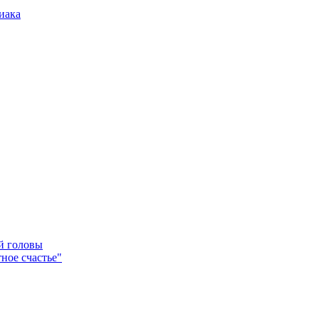
иака
ей головы
ное счастье"