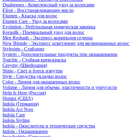
Dualsenses - Комплексный уход за волосами
Elixir - Восстанавливающее масло
Elumen - Краска для волос
Elumen Care - Уход за волосами
Evolution - Нейтральная химическая завивка
Kerasilk - Премиальный уход для волос
Men Reshade - Экспресс-коррекция седины
New Blonde - Экспресс осветление для мелированных волос
Stylesign - Стайлинг
System - Дополнительные продукты при окрашивании
Topchic - Стойкая крем-краска
Greymy (Швейцария)
Shine - Свет и блеск изнутри
Style - Средства укладки волос
Color - Линия для окрашенных волос
Volume - Линия для объема, эластичности и упругости
Help Is Here (Россия)
Hempz (США)
Indola (Германия)
Indola Act Now
Indola Care
Indola Styling
Indola - Окислители и технические средства
Indola - Окрашивание
Invisibobble (Германия)