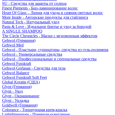
SU - Средства для защиты от солнца
Finest Pigments - Био-ламинирование волос
Heart Of Glass – Линия для ухода и сияния светлых волос
More Inside - Авторские продукты для стайлинга
Natural Tech - Натуральный уход
Pasta & Love - Идеальное бритье и уход за бородой
A SINGLE SHAMPOO
The Circle Chronicles - Маски с мгновенным эффектом
Gehwol (Германия)
Gehwol Med
Gehwol - Пластыри, супинаторы, средства из гель-полимера
Gehwol - Универсальные средства
Gehwol - Профессиональные и специальные средства
Gehwol Fusskraft
Gehwol Gerlasan - Средства для тела
Gehwol Balance
Gehwol Fusskraft Soft Feet
Global Keratin (США)
Glynt (Германия)
Glynt - Уход
Glynt - Окрашивание
Glynt - Укладка
Goldwell (Германия)
Colorance - Тонирующая крем-краска
Lightdimensions - Премиум-осветление