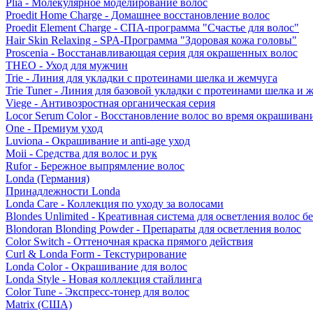
Plia - Молекулярное моделирование волос
Proedit Home Charge - Домашнее восстановление волос
Proedit Element Charge - СПА-программа "Счастье для волос"
Hair Skin Relaxing - SPA-Программа "Здоровая кожа головы"
Proscenia - Восстанавливающая серия для окрашенных волос
THEO - Уход для мужчин
Trie - Линия для укладки с протеинами шелка и жемчуга
Trie Tuner - Линия для базовой укладки с протеинами шелка и 
Viege - Антивозростная органическая серия
Locor Serum Color - Восстановление волос во время окрашиван
One - Премиум уход
Luviona - Окрашивание и anti-age уход
Moii - Средства для волос и рук
Rufor - Бережное выпрямление волос
Londa (Германия)
Принадлежности Londa
Londa Care - Коллекция по уходу за волосами
Blondes Unlimited - Креативная система для осветления волос б
Blondoran Blonding Powder - Препараты для осветления волос
Color Switch - Оттеночная краска прямого действия
Curl & Londa Form - Текстурирование
Londa Color - Окрашивание для волос
Londa Style - Новая коллекция стайлинга
Color Tune - Экспресс-тонер для волос
Matrix (США)