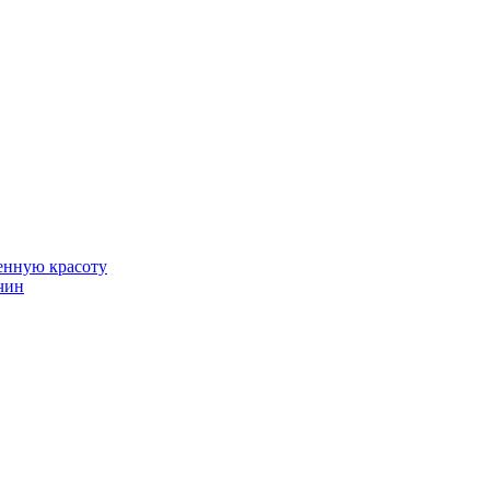
венную красоту
чин