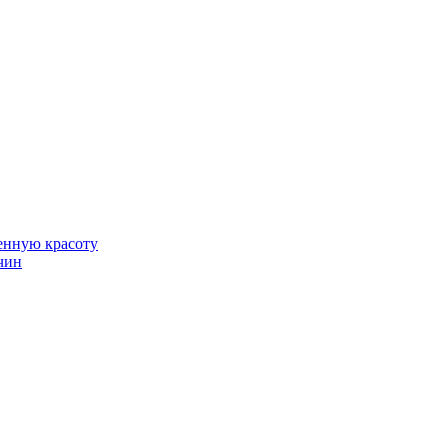
венную красоту
чин