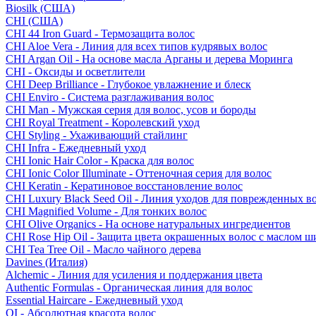
Biosilk (США)
CHI (США)
CHI 44 Iron Guard - Термозащита волос
CHI Aloe Vera - Линия для всех типов кудрявых волос
CHI Argan Oil - На основе масла Арганы и дерева Моринга
CHI - Оксиды и осветлители
CHI Deep Brilliance - Глубокое увлажнение и блеск
CHI Enviro - Система разглаживания волос
CHI Man - Мужская серия для волос, усов и бороды
CHI Royal Treatment - Королевский уход
CHI Styling - Ухаживающий стайлинг
CHI Infra - Ежедневный уход
CHI Ionic Hair Color - Краска для волос
CHI Ionic Color Illuminate - Оттеночная серия для волос
CHI Keratin - Кератиновое восстановление волос
CHI Luxury Black Seed Oil - Линия уходов для поврежденных в
CHI Magnified Volume - Для тонких волос
CHI Olive Organics - На основе натуральных ингредиентов
CHI Rose Hip Oil - Защита цвета окрашенных волос с маслом 
CHI Tea Tree Oil - Масло чайного дерева
Davines (Италия)
Alchemic - Линия для усиления и поддержания цвета
Authentic Formulas - Органическая линия для волос
Essential Haircare - Eжедневный уход
OI - Абсолютная красота волос