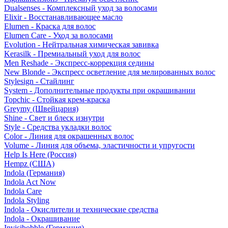
Dualsenses - Комплексный уход за волосами
Elixir - Восстанавливающее масло
Elumen - Краска для волос
Elumen Care - Уход за волосами
Evolution - Нейтральная химическая завивка
Kerasilk - Премиальный уход для волос
Men Reshade - Экспресс-коррекция седины
New Blonde - Экспресс осветление для мелированных волос
Stylesign - Стайлинг
System - Дополнительные продукты при окрашивании
Topchic - Стойкая крем-краска
Greymy (Швейцария)
Shine - Свет и блеск изнутри
Style - Средства укладки волос
Color - Линия для окрашенных волос
Volume - Линия для объема, эластичности и упругости
Help Is Here (Россия)
Hempz (США)
Indola (Германия)
Indola Act Now
Indola Care
Indola Styling
Indola - Окислители и технические средства
Indola - Окрашивание
Invisibobble (Германия)