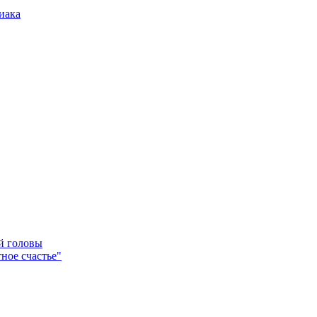
иака
ей головы
ное счастье"