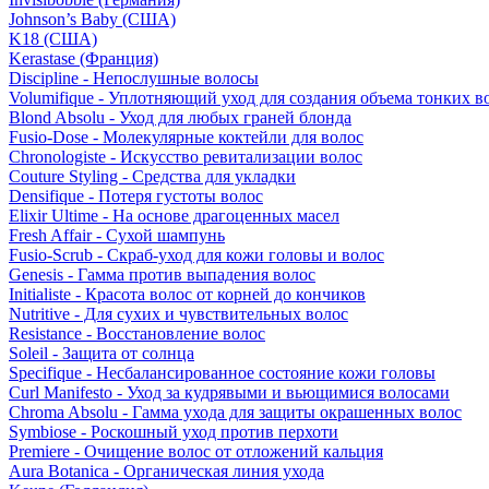
Johnson’s Baby (США)
K18 (США)
Kerastase (Франция)
Discipline - Непослушные волосы
Volumifique - Уплотняющий уход для создания объема тонких в
Blond Absolu - Уход для любых граней блонда
Fusio-Dose - Молекулярные коктейли для волос
Chronologiste - Искусство ревитализации волос
Couture Styling - Средства для укладки
Densifique - Потеря густоты волос
Elixir Ultime - На основе драгоценных масел
Fresh Affair - Сухой шампунь
Fusio-Scrub - Скраб-уход для кожи головы и волос
Genesis - Гамма против выпадения волос
Initialiste - Красота волос от корней до кончиков
Nutritive - Для сухих и чувствительных волос
Resistance - Восстановление волос
Soleil - Защита от солнца
Specifique - Несбалансированное состояние кожи головы
Curl Manifesto - Уход за кудрявыми и вьющимися волосами
Chroma Absolu - Гамма ухода для защиты окрашенных волос
Symbiose - Роскошный уход против перхоти
Premiere - Очищение волос от отложений кальция
Aura Botanica - Органическая линия ухода