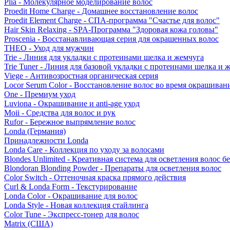
Plia - Молекулярное моделирование волос
Proedit Home Charge - Домашнее восстановление волос
Proedit Element Charge - СПА-программа "Счастье для волос"
Hair Skin Relaxing - SPA-Программа "Здоровая кожа головы"
Proscenia - Восстанавливающая серия для окрашенных волос
THEO - Уход для мужчин
Trie - Линия для укладки с протеинами шелка и жемчуга
Trie Tuner - Линия для базовой укладки с протеинами шелка и 
Viege - Антивозростная органическая серия
Locor Serum Color - Восстановление волос во время окрашиван
One - Премиум уход
Luviona - Окрашивание и anti-age уход
Moii - Средства для волос и рук
Rufor - Бережное выпрямление волос
Londa (Германия)
Принадлежности Londa
Londa Care - Коллекция по уходу за волосами
Blondes Unlimited - Креативная система для осветления волос б
Blondoran Blonding Powder - Препараты для осветления волос
Color Switch - Оттеночная краска прямого действия
Curl & Londa Form - Текстурирование
Londa Color - Окрашивание для волос
Londa Style - Новая коллекция стайлинга
Color Tune - Экспресс-тонер для волос
Matrix (США)