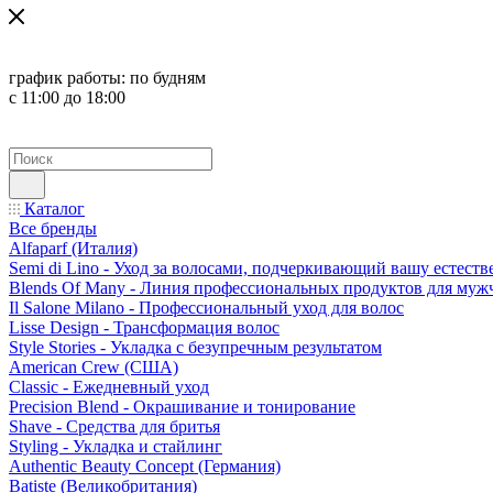
график работы:
по будням
с 11:00 до 18:00
Каталог
Все бренды
Alfaparf (Италия)
Semi di Lino - Уход за волосами, подчеркивающий вашу естест
Blends Of Many - Линия профессиональных продуктов для муж
Il Salone Milano - Профессиональный уход для волос
Lisse Design - Трансформация волос
Style Stories - Укладка с безупречным результатом
American Crew (США)
Classic - Ежедневный уход
Precision Blend - Окрашивание и тонирование
Shave - Средства для бритья
Styling - Укладка и стайлинг
Authentic Beauty Concept (Германия)
Batiste (Великобритания)