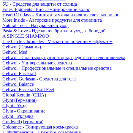
SU - Средства для защиты от солнца
Finest Pigments - Био-ламинирование волос
Heart Of Glass – Линия для ухода и сияния светлых волос
More Inside - Авторские продукты для стайлинга
Natural Tech - Натуральный уход
Pasta & Love - Идеальное бритье и уход за бородой
A SINGLE SHAMPOO
The Circle Chronicles - Маски с мгновенным эффектом
Gehwol (Германия)
Gehwol Med
Gehwol - Пластыри, супинаторы, средства из гель-полимера
Gehwol - Универсальные средства
Gehwol - Профессиональные и специальные средства
Gehwol Fusskraft
Gehwol Gerlasan - Средства для тела
Gehwol Balance
Gehwol Fusskraft Soft Feet
Global Keratin (США)
Glynt (Германия)
Glynt - Уход
Glynt - Окрашивание
Glynt - Укладка
Goldwell (Германия)
Colorance - Тонирующая крем-краска
Lightdimensions - Премиум-осветление