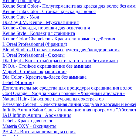
Keune (Голландия)
Keune Semi Color - Полуперманентная краска для волос без амм
Keune Tinta Color - Стойкая краска для волос
Keune Care - Уход
1922 by J.M. Keune - Мужская линия
Keune - Оксиды, порошки для осветления
Keune Style - Коллекция стайлинга
Keune Color Chameleon - Красители прямого действия
L'Oreal Professionnel (Франция)
Blond Studio - Полная гамма средств для блондирования
L'Oreal Professionnel - Оксиды
Dia Light - Кислотный краситель тон в тон без аммиака
INOA - Стойкое окрашивание без аммиака
Majirel - Стойкое окрашивание
Dia Color - Краситель-блеск без аммиака
Lebel (Япония)
Дополнительные средства для процедуры окрашивания волос
Cool Orange - Уход за кожей головы «Холодный апельсин»
Natural Hair - На основе натуральных экстрактов
Estessimo Celcert - Селективная линия ухода за волосами и кож
Infinity Aurum Salon Care - Инновационная программа "Абсолют
IAU Infinity Aurum - Аромалиния
Lebel - Краска для волос
Materia OXY - Оксиданты
PH 4.7 - Восстанавливающая серия