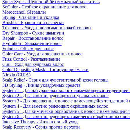
Super Sync - Щелочной безаммиачный краситель
SoColor - Стойкое окрашивание для волос
Moroccanoil (Израиль)
Styling - Стайлинг и укладка
Brushes - Брашинги и расчески
Treatment - Уход за волосами и кожей головы
Dry Shampoo - Сухие шампуни
Repair - Восстановление волос
Hydration - Увлажнение волос
Volume - Объем для волос
Color Care - Уход для окрашенных волос
Frizz Control - Разглаживание
Curl - Уход для кудрявых волос
Color Depositing Mask - Тонирующие маски
Nioxin (США)
Scalp Relief - Серия для чувствительной кожи головы
3D Styling - Линия укладочных средств
System 1 - Для натуральных волос с намечающейся тенденцией
System 2 - Для заметно редеющих натуральных волос
System 3 - Для окрашенных волос с намечающейся тенденцией
System 4 - Для заметно редеющих окрашенных волос
System 5 - Для химически обработанных волос с намечающейс
System 6 - Для заметно редеющих химически обработанных вол
Intensive Therapy - Интенсивный уход
Scalp Recovery - Серия против перхоти