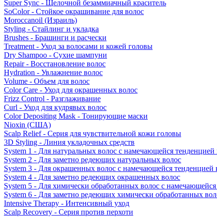
Super Sync - Щелочной безаммиачный краситель
SoColor - Стойкое окрашивание для волос
Moroccanoil (Израиль)
Styling - Стайлинг и укладка
Brushes - Брашинги и расчески
Treatment - Уход за волосами и кожей головы
Dry Shampoo - Сухие шампуни
Repair - Восстановление волос
Hydration - Увлажнение волос
Volume - Объем для волос
Color Care - Уход для окрашенных волос
Frizz Control - Разглаживание
Curl - Уход для кудрявых волос
Color Depositing Mask - Тонирующие маски
Nioxin (США)
Scalp Relief - Серия для чувствительной кожи головы
3D Styling - Линия укладочных средств
System 1 - Для натуральных волос с намечающейся тенденцией
System 2 - Для заметно редеющих натуральных волос
System 3 - Для окрашенных волос с намечающейся тенденцией
System 4 - Для заметно редеющих окрашенных волос
System 5 - Для химически обработанных волос с намечающейс
System 6 - Для заметно редеющих химически обработанных вол
Intensive Therapy - Интенсивный уход
Scalp Recovery - Серия против перхоти