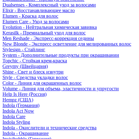
Dualsenses - Комплексный уход за волосами
Elixir - Восстанавливающее масло
Elumen - Краска для волос
Elumen Care - Уход за волосами
Evolution - Нейтральная химическая завивка
Kerasilk - Премиальный уход для волос
Men Reshade - Экспресс-коррекция седины
New Blonde - Экспресс осветление для мелированных волос
Stylesign - Стайлинг
System - Дополнительные продукты при окрашивании
Topchic - Стойкая крем-краска
Greymy (Швейцария)
Shine - Свет и блеск изнутри
Style - Средства укладки волос
Color - Линия для окрашенных волос
Volume - Линия для объема, эластичности и упругости
Help Is Here (Россия)
Hempz (США)
Indola (Германия)
Indola Act Now
Indola Care
Indola Styling
Indola - Окислители и технические средства
Indola - Окрашивание
Invisibobble (Германия)