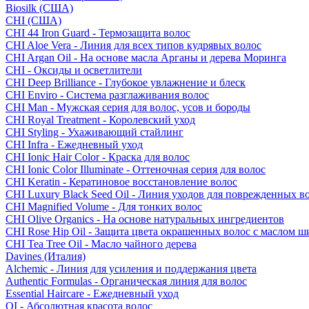
Biosilk (США)
CHI (США)
CHI 44 Iron Guard - Термозащита волос
CHI Aloe Vera - Линия для всех типов кудрявых волос
CHI Argan Oil - На основе масла Арганы и дерева Моринга
CHI - Оксиды и осветлители
CHI Deep Brilliance - Глубокое увлажнение и блеск
CHI Enviro - Система разглаживания волос
CHI Man - Мужская серия для волос, усов и бороды
CHI Royal Treatment - Королевский уход
CHI Styling - Ухаживающий стайлинг
CHI Infra - Ежедневный уход
CHI Ionic Hair Color - Краска для волос
CHI Ionic Color Illuminate - Оттеночная серия для волос
CHI Keratin - Кератиновое восстановление волос
CHI Luxury Black Seed Oil - Линия уходов для поврежденных в
CHI Magnified Volume - Для тонких волос
CHI Olive Organics - На основе натуральных ингредиентов
CHI Rose Hip Oil - Защита цвета окрашенных волос с маслом 
CHI Tea Tree Oil - Масло чайного дерева
Davines (Италия)
Alchemic - Линия для усиления и поддержания цвета
Authentic Formulas - Органическая линия для волос
Essential Haircare - Eжедневный уход
OI - Абсолютная красота волос