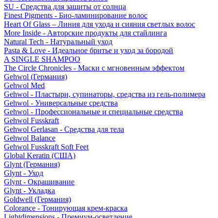
SU - Средства для защиты от солнца
Finest Pigments - Био-ламинирование волос
Heart Of Glass – Линия для ухода и сияния светлых волос
More Inside - Авторские продукты для стайлинга
Natural Tech - Натуральный уход
Pasta & Love - Идеальное бритье и уход за бородой
A SINGLE SHAMPOO
The Circle Chronicles - Маски с мгновенным эффектом
Gehwol (Германия)
Gehwol Med
Gehwol - Пластыри, супинаторы, средства из гель-полимера
Gehwol - Универсальные средства
Gehwol - Профессиональные и специальные средства
Gehwol Fusskraft
Gehwol Gerlasan - Средства для тела
Gehwol Balance
Gehwol Fusskraft Soft Feet
Global Keratin (США)
Glynt (Германия)
Glynt - Уход
Glynt - Окрашивание
Glynt - Укладка
Goldwell (Германия)
Colorance - Тонирующая крем-краска
Lightdimensions - Премиум-осветление