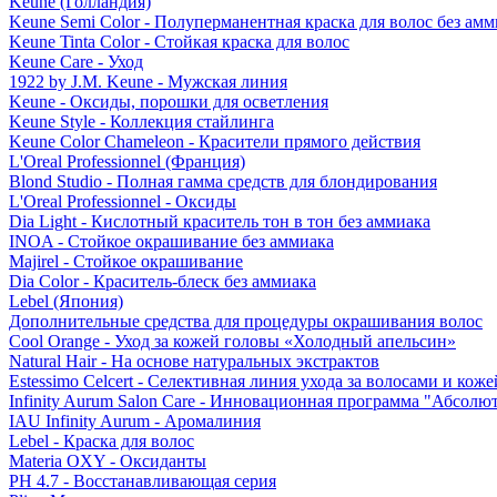
Keune (Голландия)
Keune Semi Color - Полуперманентная краска для волос без амм
Keune Tinta Color - Стойкая краска для волос
Keune Care - Уход
1922 by J.M. Keune - Мужская линия
Keune - Оксиды, порошки для осветления
Keune Style - Коллекция стайлинга
Keune Color Chameleon - Красители прямого действия
L'Oreal Professionnel (Франция)
Blond Studio - Полная гамма средств для блондирования
L'Oreal Professionnel - Оксиды
Dia Light - Кислотный краситель тон в тон без аммиака
INOA - Стойкое окрашивание без аммиака
Majirel - Стойкое окрашивание
Dia Color - Краситель-блеск без аммиака
Lebel (Япония)
Дополнительные средства для процедуры окрашивания волос
Cool Orange - Уход за кожей головы «Холодный апельсин»
Natural Hair - На основе натуральных экстрактов
Estessimo Celcert - Селективная линия ухода за волосами и кож
Infinity Aurum Salon Care - Инновационная программа "Абсолют
IAU Infinity Aurum - Аромалиния
Lebel - Краска для волос
Materia OXY - Оксиданты
PH 4.7 - Восстанавливающая серия