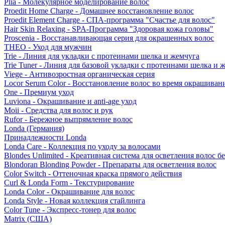
Plia - Молекулярное моделирование волос
Proedit Home Charge - Домашнее восстановление волос
Proedit Element Charge - СПА-программа "Счастье для волос"
Hair Skin Relaxing - SPA-Программа "Здоровая кожа головы"
Proscenia - Восстанавливающая серия для окрашенных волос
THEO - Уход для мужчин
Trie - Линия для укладки с протеинами шелка и жемчуга
Trie Tuner - Линия для базовой укладки с протеинами шелка и 
Viege - Антивозростная органическая серия
Locor Serum Color - Восстановление волос во время окрашиван
One - Премиум уход
Luviona - Окрашивание и anti-age уход
Moii - Средства для волос и рук
Rufor - Бережное выпрямление волос
Londa (Германия)
Принадлежности Londa
Londa Care - Коллекция по уходу за волосами
Blondes Unlimited - Креативная система для осветления волос б
Blondoran Blonding Powder - Препараты для осветления волос
Color Switch - Оттеночная краска прямого действия
Curl & Londa Form - Текстурирование
Londa Color - Окрашивание для волос
Londa Style - Новая коллекция стайлинга
Color Tune - Экспресс-тонер для волос
Matrix (США)