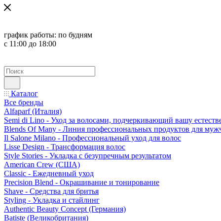
график работы:
по будням
с 11:00 до 18:00
Каталог
Все бренды
Alfaparf (Италия)
Semi di Lino - Уход за волосами, подчеркивающий вашу естест
Blends Of Many - Линия профессиональных продуктов для муж
Il Salone Milano - Профессиональный уход для волос
Lisse Design - Трансформация волос
Style Stories - Укладка с безупречным результатом
American Crew (США)
Classic - Ежедневный уход
Precision Blend - Окрашивание и тонирование
Shave - Средства для бритья
Styling - Укладка и стайлинг
Authentic Beauty Concept (Германия)
Batiste (Великобритания)