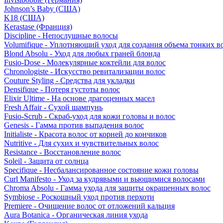
Johnson’s Baby (США)
K18 (США)
Kerastase (Франция)
Discipline - Непослушные волосы
Volumifique - Уплотняющий уход для создания объема тонких в
Blond Absolu - Уход для любых граней блонда
Fusio-Dose - Молекулярные коктейли для волос
Chronologiste - Искусство ревитализации волос
Couture Styling - Средства для укладки
Densifique - Потеря густоты волос
Elixir Ultime - На основе драгоценных масел
Fresh Affair - Сухой шампунь
Fusio-Scrub - Скраб-уход для кожи головы и волос
Genesis - Гамма против выпадения волос
Initialiste - Красота волос от корней до кончиков
Nutritive - Для сухих и чувствительных волос
Resistance - Восстановление волос
Soleil - Защита от солнца
Specifique - Несбалансированное состояние кожи головы
Curl Manifesto - Уход за кудрявыми и вьющимися волосами
Chroma Absolu - Гамма ухода для защиты окрашенных волос
Symbiose - Роскошный уход против перхоти
Premiere - Очищение волос от отложений кальция
Aura Botanica - Органическая линия ухода