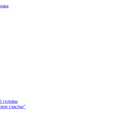
иака
ей головы
ное счастье"