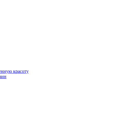
венную красоту
чин