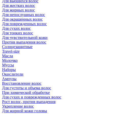
Для вьющихся волос
Для жестких волос
Для жирных волос
Для непослушных волос
Для окрашенных волос
Для поврежденных волос
Для сухих волос
Для тонких волос
Для чувствительной кожи
Против выпадения волос
Солнцезащитные
Travel-size
Масла
Молочко
Муссы
Наборы
Окислители
Ампулы
Восстановление волос
Для густоты и объема волос
При химической обработке
Для сухих и поврежденных волос
Рост волос, против выпадения
Укрепление волос
Для жирной кожи головы