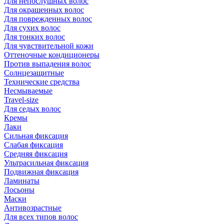
Для непослушных волос
Для окрашенных волос
Для поврежденных волос
Для сухих волос
Для тонких волос
Для чувствительной кожи
Оттеночные кондиционеры
Против выпадения волос
Солнцезащитные
Технические средства
Несмываемые
Travel-size
Для седых волос
Кремы
Лаки
Сильная фиксация
Слабая фиксация
Средняя фиксация
Ультрасильная фиксация
Подвижная фиксация
Ламинаты
Лосьоны
Маски
Антивозрастные
Для всех типов волос