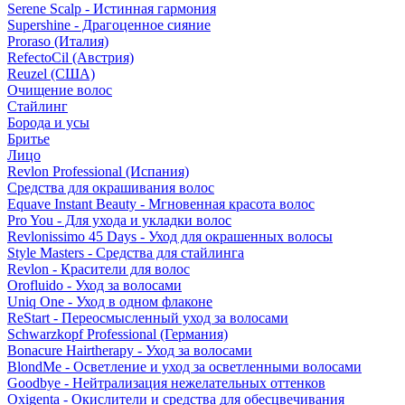
Serene Scalp - Истинная гармония
Supershine - Драгоценное сияние
Proraso (Италия)
RefectoCil (Австрия)
Reuzel (США)
Очищение волос
Стайлинг
Борода и усы
Бритье
Лицо
Revlon Professional (Испания)
Средства для окрашивания волос
Equave Instant Beauty - Мгновенная красота волос
Pro You - Для ухода и укладки волос
Revlonissimo 45 Days - Уход для окрашенных волосы
Style Masters - Средства для стайлинга
Revlon - Красители для волос
Orofluido - Уход за волосами
Uniq One - Уход в одном флаконе
ReStart - Переосмысленный уход за волосами
Schwarzkopf Professional (Германия)
Bonacure Hairtherapy - Уход за волосами
BlondMe - Осветление и уход за осветленными волосами
Goodbye - Нейтрализация нежелательных оттенков
Oxigenta - Окислители и средства для обесцвечивания