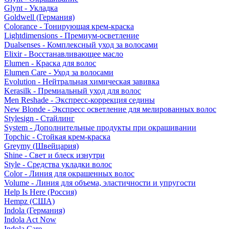
Glynt - Укладка
Goldwell (Германия)
Colorance - Тонирующая крем-краска
Lightdimensions - Премиум-осветление
Dualsenses - Комплексный уход за волосами
Elixir - Восстанавливающее масло
Elumen - Краска для волос
Elumen Care - Уход за волосами
Evolution - Нейтральная химическая завивка
Kerasilk - Премиальный уход для волос
Men Reshade - Экспресс-коррекция седины
New Blonde - Экспресс осветление для мелированных волос
Stylesign - Стайлинг
System - Дополнительные продукты при окрашивании
Topchic - Стойкая крем-краска
Greymy (Швейцария)
Shine - Свет и блеск изнутри
Style - Средства укладки волос
Color - Линия для окрашенных волос
Volume - Линия для объема, эластичности и упругости
Help Is Here (Россия)
Hempz (США)
Indola (Германия)
Indola Act Now
Indola Care