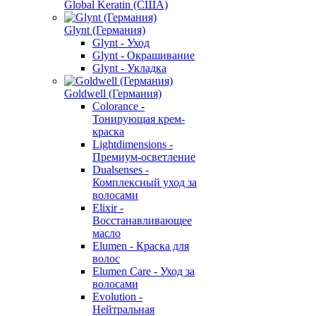
Global Keratin (США)
Glynt (Германия)
Glynt - Уход
Glynt - Окрашивание
Glynt - Укладка
Goldwell (Германия)
Colorance -
Тонирующая крем-
краска
Lightdimensions -
Премиум-осветление
Dualsenses -
Комплексный уход за
волосами
Elixir -
Восстанавливающее
масло
Elumen - Краска для
волос
Elumen Care - Уход за
волосами
Evolution -
Нейтральная