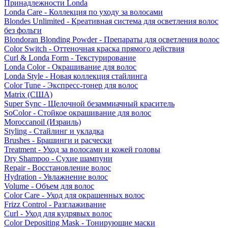
Принадлежности Londa
Londa Care - Коллекция по уходу за волосами
Blondes Unlimited - Креативная система для осветления волос
без фольги
Blondoran Blonding Powder - Препараты для осветления волос
Color Switch - Оттеночная краска прямого действия
Curl & Londa Form - Текстурирование
Londa Color - Окрашивание для волос
Londa Style - Новая коллекция стайлинга
Color Tune - Экспресс-тонер для волос
Matrix (США)
Super Sync - Щелочной безаммиачный краситель
SoColor - Стойкое окрашивание для волос
Moroccanoil (Израиль)
Styling - Стайлинг и укладка
Brushes - Брашинги и расчески
Treatment - Уход за волосами и кожей головы
Dry Shampoo - Сухие шампуни
Repair - Восстановление волос
Hydration - Увлажнение волос
Volume - Объем для волос
Color Care - Уход для окрашенных волос
Frizz Control - Разглаживание
Curl - Уход для кудрявых волос
Color Depositing Mask - Тонирующие маски