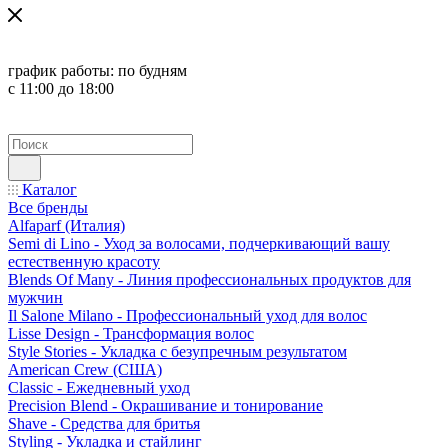
график работы:
по будням
с 11:00 до 18:00
Каталог
Все бренды
Alfaparf (Италия)
Semi di Lino - Уход за волосами, подчеркивающий вашу
естественную красоту
Blends Of Many - Линия профессиональных продуктов для
мужчин
Il Salone Milano - Профессиональный уход для волос
Lisse Design - Трансформация волос
Style Stories - Укладка с безупречным результатом
American Crew (США)
Classic - Ежедневный уход
Precision Blend - Окрашивание и тонирование
Shave - Средства для бритья
Styling - Укладка и стайлинг