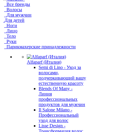
Все бренды
Волосы
Для мужчин
Для детей
Ноги
Лицо
Тело
Руки
Парикмахерские принадлежности
Alfaparf (Италия)
Semi di Lino - Уход за
волосами,
подчеркивающий вашу
естественную красоту
Blends Of Many -
Линия
профессиональных
продуктов для мужчин
Il Salone Milano -
Профессиональный
уход для волос
Lisse Design -
Трансформация волос