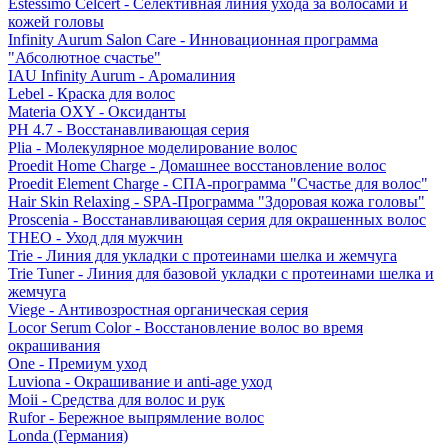
Estessimo Celcert - Селективная линия ухода за волосами и
кожей головы
Infinity Aurum Salon Care - Инновационная программа
"Абсолютное счастье"
IAU Infinity Aurum - Аромалиния
Lebel - Краска для волос
Materia OXY - Оксиданты
PH 4.7 - Восстанавливающая серия
Plia - Молекулярное моделирование волос
Proedit Home Charge - Домашнее восстановление волос
Proedit Element Charge - СПА-программа "Счастье для волос"
Hair Skin Relaxing - SPA-Программа "Здоровая кожа головы"
Proscenia - Восстанавливающая серия для окрашенных волос
THEO - Уход для мужчин
Trie - Линия для укладки с протеинами шелка и жемчуга
Trie Tuner - Линия для базовой укладки с протеинами шелка и
жемчуга
Viege - Антивозростная органическая серия
Locor Serum Color - Восстановление волос во время
окрашивания
One - Премиум уход
Luviona - Окрашивание и anti-age уход
Moii - Средства для волос и рук
Rufor - Бережное выпрямление волос
Londa (Германия)