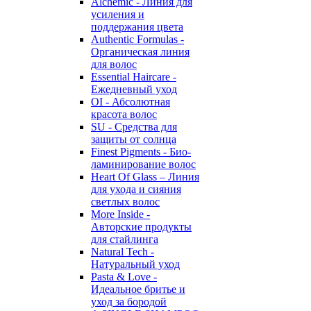
Alchemic - Линия для
усиления и
поддержания цвета
Authentic Formulas -
Органическая линия
для волос
Essential Haircare -
Eжедневный уход
OI - Абсолютная
красота волос
SU - Средства для
защиты от солнца
Finest Pigments - Био-
ламинирование волос
Heart Of Glass – Линия
для ухода и сияния
светлых волос
More Inside -
Авторские продукты
для стайлинга
Natural Tech -
Натуральный уход
Pasta & Love -
Идеальное бритье и
уход за бородой