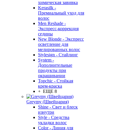
химическая завивка
Kerasilk -
Премиальный уход для
волос
Men Reshade -
Экспресс-коррекция
седины
New Blonde - Экспресс
осветление для
мелированных волос
Stylesign - Стайлинг
System -
Дополнительные
продукты при
окрашивании
Topchic - Стойкая
крем-краска
+ ЕЩЕ 8
Greymy (Швейцария)
Shine - Свет и блеск
изнутри
Style - Средства
укладки волос
Color - Линия для