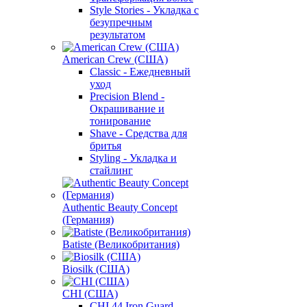
Style Stories - Укладка с
безупречным
результатом
American Crew (США)
Classic - Ежедневный
уход
Precision Blend -
Окрашивание и
тонирование
Shave - Средства для
бритья
Styling - Укладка и
стайлинг
Authentic Beauty Concept
(Германия)
Batiste (Великобритания)
Biosilk (США)
CHI (США)
CHI 44 Iron Guard -