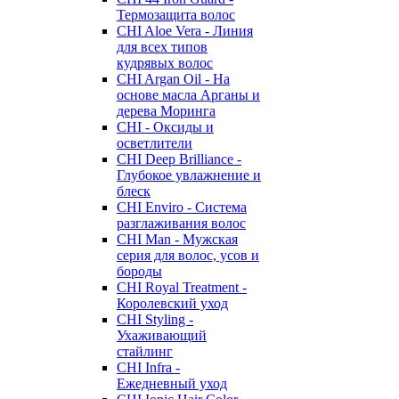
Термозащита волос
CHI Aloe Vera - Линия
для всех типов
кудрявых волос
CHI Argan Oil - На
основе масла Арганы и
дерева Моринга
CHI - Оксиды и
осветлители
CHI Deep Brilliance -
Глубокое увлажнение и
блеск
CHI Enviro - Система
разглаживания волос
CHI Man - Мужская
серия для волос, усов и
бороды
CHI Royal Treatment -
Королевский уход
CHI Styling -
Ухаживающий
стайлинг
CHI Infra -
Ежедневный уход