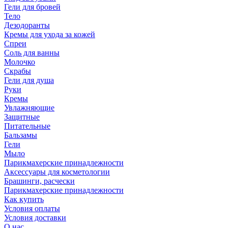
Гели для бровей
Тело
Дезодоранты
Кремы для ухода за кожей
Спреи
Соль для ванны
Молочко
Скрабы
Гели для душа
Руки
Кремы
Увлажняющие
Защитные
Питательные
Бальзамы
Гели
Мыло
Парикмахерские принадлежности
Аксессуары для косметологии
Брашинги, расчески
Парикмахерские принадлежности
Как купить
Условия оплаты
Условия доставки
О нас