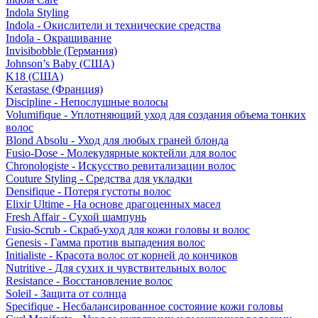
Indola Styling
Indola - Окислители и технические средства
Indola - Окрашивание
Invisibobble (Германия)
Johnson’s Baby (США)
K18 (США)
Kerastase (Франция)
Discipline - Непослушные волосы
Volumifique - Уплотняющий уход для создания объема тонких
волос
Blond Absolu - Уход для любых граней блонда
Fusio-Dose - Молекулярные коктейли для волос
Chronologiste - Искусство ревитализации волос
Couture Styling - Средства для укладки
Densifique - Потеря густоты волос
Elixir Ultime - На основе драгоценных масел
Fresh Affair - Сухой шампунь
Fusio-Scrub - Скраб-уход для кожи головы и волос
Genesis - Гамма против выпадения волос
Initialiste - Красота волос от корней до кончиков
Nutritive - Для сухих и чувствительных волос
Resistance - Восстановление волос
Soleil - Защита от солнца
Specifique - Несбалансированное состояние кожи головы