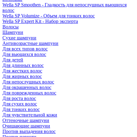
Wella SP Smoothen - Гладкость для непослушных вьющихся
волос
Wella SP Volumize - Объем для тонких волос
Wella SP Expert Kit - Набор эксперта
Волосы
Шампуни
Сухие шампуни
Антивозрастные шампуни
Для всех типов волос
Для вьющихся волос
Для детей
Для длинных волос
Для жестких волос
Для жирных волос
Для непослушных волос
Для окрашенных волос
Для поврежденных волос
Для роста волос
Для сухих волос
Для тонких волос
Для чувствительной кожи
Оттеночные шампуни
Очищающие шампуни
Против выпадения волос
Против перхоти