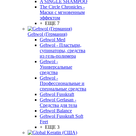
A SINGLE SHAMPOO
The Circle Chronicles -
Маски с мгновенным
эффектом
+ ЕЩЕ 7
Gehwol (Германия)
Gehwol Med
Gehwol - Пластыри,
супинаторы, средства
из гель-полимера
Gehwol -
Универсальные
средства
Gehwol -
Профессиональные и
специальные средства
Gehwol Fusskraft
Gehwol Gerlasan -
Средства для тела
Gehwol Balance
Gehwol Fusskraft Soft
Feet
+ ЕЩЕ 3