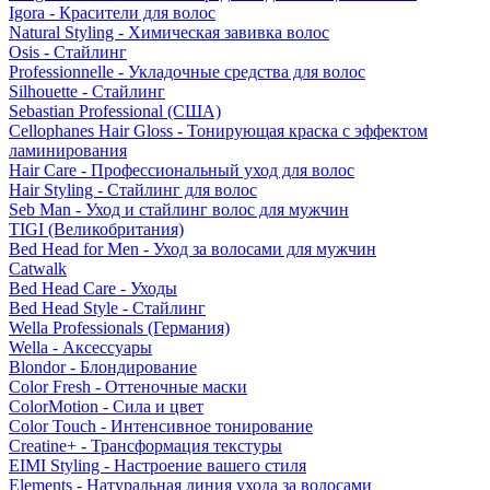
Igora - Красители для волос
Natural Styling - Химическая завивка волос
Osis - Стайлинг
Professionnelle - Укладочные средства для волос
Silhouette - Стайлинг
Sebastian Professional (США)
Cellophanes Hair Gloss - Тонирующая краска с эффектом
ламинирования
Hair Care - Профессиональный уход для волос
Hair Styling - Стайлинг для волос
Seb Man - Уход и стайлинг волос для мужчин
TIGI (Великобритания)
Bed Head for Men - Уход за волосами для мужчин
Catwalk
Bed Head Care - Уходы
Bed Head Style - Стайлинг
Wella Professionals (Германия)
Wella - Аксессуары
Blondor - Блондирование
Color Fresh - Оттеночные маски
ColorMotion - Сила и цвет
Color Touch - Интенсивное тонирование
Creatine+ - Трансформация текстуры
EIMI Styling - Настроение вашего стиля
Elements - Натуральная линия ухода за волосами