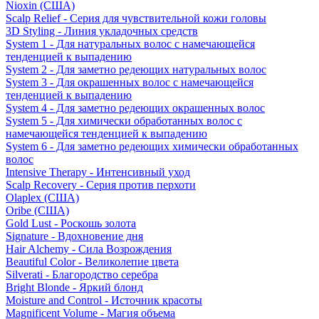
Nioxin (США)
Scalp Relief - Серия для чувствительной кожи головы
3D Styling - Линия укладочных средств
System 1 - Для натуральных волос с намечающейся
тенденцией к выпадению
System 2 - Для заметно редеющих натуральных волос
System 3 - Для окрашенных волос с намечающейся
тенденцией к выпадению
System 4 - Для заметно редеющих окрашенных волос
System 5 - Для химически обработанных волос с
намечающейся тенденцией к выпадению
System 6 - Для заметно редеющих химически обработанных
волос
Intensive Therapy - Интенсивный уход
Scalp Recovery - Серия против перхоти
Olaplex (США)
Oribe (США)
Gold Lust - Роскошь золота
Signature - Вдохновение дня
Hair Alchemy - Сила Возрождения
Beautiful Color - Великолепие цвета
Silverati - Благородство серебра
Bright Blonde - Яркий блонд
Moisture and Control - Источник красоты
Magnificent Volume - Магия объема