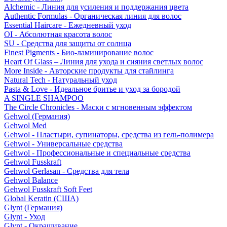
Alchemic - Линия для усиления и поддержания цвета
Authentic Formulas - Органическая линия для волос
Essential Haircare - Eжедневный уход
OI - Абсолютная красота волос
SU - Средства для защиты от солнца
Finest Pigments - Био-ламинирование волос
Heart Of Glass – Линия для ухода и сияния светлых волос
More Inside - Авторские продукты для стайлинга
Natural Tech - Натуральный уход
Pasta & Love - Идеальное бритье и уход за бородой
A SINGLE SHAMPOO
The Circle Chronicles - Маски с мгновенным эффектом
Gehwol (Германия)
Gehwol Med
Gehwol - Пластыри, супинаторы, средства из гель-полимера
Gehwol - Универсальные средства
Gehwol - Профессиональные и специальные средства
Gehwol Fusskraft
Gehwol Gerlasan - Средства для тела
Gehwol Balance
Gehwol Fusskraft Soft Feet
Global Keratin (США)
Glynt (Германия)
Glynt - Уход
Glynt - Окрашивание