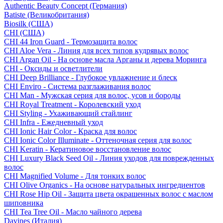
Authentic Beauty Concept (Германия)
Batiste (Великобритания)
Biosilk (США)
CHI (США)
CHI 44 Iron Guard - Термозащита волос
CHI Aloe Vera - Линия для всех типов кудрявых волос
CHI Argan Oil - На основе масла Арганы и дерева Моринга
CHI - Оксиды и осветлители
CHI Deep Brilliance - Глубокое увлажнение и блеск
CHI Enviro - Система разглаживания волос
CHI Man - Мужская серия для волос, усов и бороды
CHI Royal Treatment - Королевский уход
CHI Styling - Ухаживающий стайлинг
CHI Infra - Ежедневный уход
CHI Ionic Hair Color - Краска для волос
CHI Ionic Color Illuminate - Оттеночная серия для волос
CHI Keratin - Кератиновое восстановление волос
CHI Luxury Black Seed Oil - Линия уходов для поврежденных
волос
CHI Magnified Volume - Для тонких волос
CHI Olive Organics - На основе натуральных ингредиентов
CHI Rose Hip Oil - Защита цвета окрашенных волос с маслом
шиповника
CHI Tea Tree Oil - Масло чайного дерева
Davines (Италия)