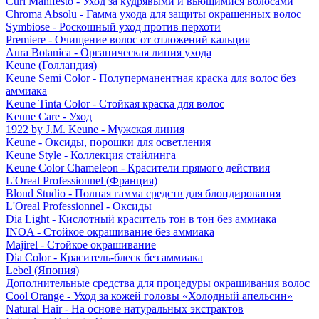
Curl Manifesto - Уход за кудрявыми и вьющимися волосами
Chroma Absolu - Гамма ухода для защиты окрашенных волос
Symbiose - Роскошный уход против перхоти
Premiere - Очищение волос от отложений кальция
Aura Botanica - Органическая линия ухода
Keune (Голландия)
Keune Semi Color - Полуперманентная краска для волос без
аммиака
Keune Tinta Color - Стойкая краска для волос
Keune Care - Уход
1922 by J.M. Keune - Мужская линия
Keune - Оксиды, порошки для осветления
Keune Style - Коллекция стайлинга
Keune Color Chameleon - Красители прямого действия
L'Oreal Professionnel (Франция)
Blond Studio - Полная гамма средств для блондирования
L'Oreal Professionnel - Оксиды
Dia Light - Кислотный краситель тон в тон без аммиака
INOA - Стойкое окрашивание без аммиака
Majirel - Стойкое окрашивание
Dia Color - Краситель-блеск без аммиака
Lebel (Япония)
Дополнительные средства для процедуры окрашивания волос
Cool Orange - Уход за кожей головы «Холодный апельсин»
Natural Hair - На основе натуральных экстрактов