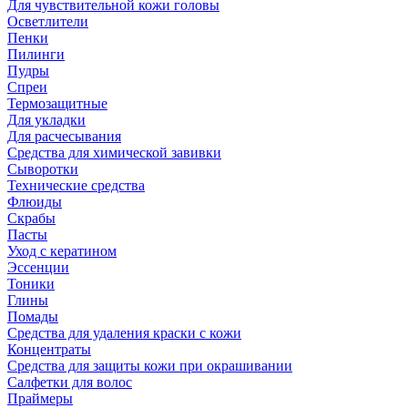
Для чувствительной кожи головы
Осветлители
Пенки
Пилинги
Пудры
Спреи
Термозащитные
Для укладки
Для расчесывания
Средства для химической завивки
Сыворотки
Технические средства
Флюиды
Скрабы
Пасты
Уход с кератином
Эссенции
Тоники
Глины
Помады
Средства для удаления краски с кожи
Концентраты
Средства для защиты кожи при окрашивании
Салфетки для волос
Праймеры