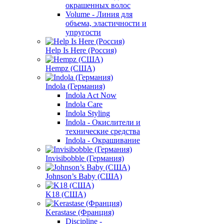
окрашенных волос
Volume - Линия для
объема, эластичности и
упругости
Help Is Here (Россия)
Hempz (США)
Indola (Германия)
Indola Act Now
Indola Care
Indola Styling
Indola - Окислители и
технические средства
Indola - Окрашивание
Invisibobble (Германия)
Johnson’s Baby (США)
K18 (США)
Kerastase (Франция)
Discipline -