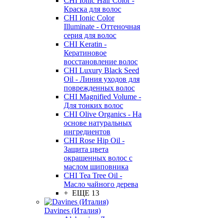
CHI Ionic Hair Color -
Краска для волос
CHI Ionic Color
Illuminate - Оттеночная
серия для волос
CHI Keratin -
Кератиновое
восстановление волос
CHI Luxury Black Seed
Oil - Линия уходов для
поврежденных волос
CHI Magnified Volume -
Для тонких волос
CHI Olive Organics - На
основе натуральных
ингредиентов
CHI Rose Hip Oil -
Защита цвета
окрашенных волос с
маслом шиповника
CHI Tea Tree Oil -
Масло чайного дерева
+ ЕЩЕ 13
Davines (Италия)