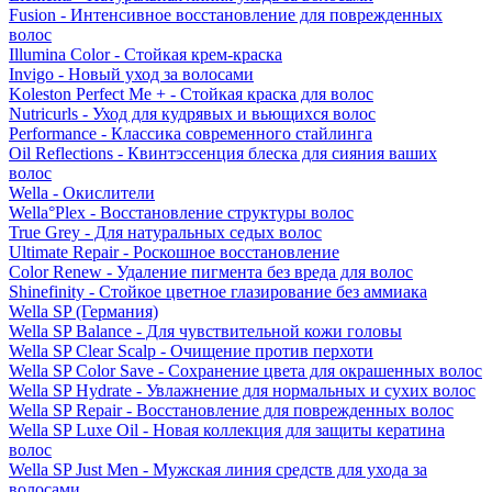
Fusion - Интенсивное восстановление для поврежденных
волос
Illumina Color - Стойкая крем-краска
Invigo - Новый уход за волосами
Koleston Perfect Me + - Стойкая краска для волос
Nutricurls - Уход для кудрявых и вьющихся волос
Performance - Классика современного стайлинга
Oil Reflections - Квинтэссенция блеска для сияния ваших
волос
Wella - Окислители
Wella°Plex - Восстановление структуры волос
True Grey - Для натуральных седых волос
Ultimate Repair - Роскошное восстановление
Color Renew - Удаление пигмента без вреда для волос
Shinefinity - Стойкое цветное глазирование без аммиака
Wella SP (Германия)
Wella SP Balance - Для чувствительной кожи головы
Wella SP Clear Scalp - Очищение против перхоти
Wella SP Color Save - Сохранение цвета для окрашенных волос
Wella SP Hydrate - Увлажнение для нормальных и сухих волос
Wella SP Repair - Восстановление для поврежденных волос
Wella SP Luxe Oil - Новая коллекция для защиты кератина
волос
Wella SP Just Men - Мужская линия средств для ухода за
волосами