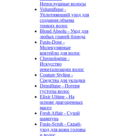
Непослушные волосы
Volumifique -
Уплотняющий уход для
создания объема
тонких волос
Blond Absolu - Уход для
любых граней блонда
Fusio-Dose -
Молекулярные
коктейли для волос
Chronologiste -
Искусство
ревитализации волос
Couture Styling -
Средства для укладки
Densifique - Потеря
густоты волос
Elixir Ultime - На
основе драгоценных
масел
Fresh Affair - Сухой
шампунь
Fusio-Scrub - Скраб-
уход для кожи головы
и волос