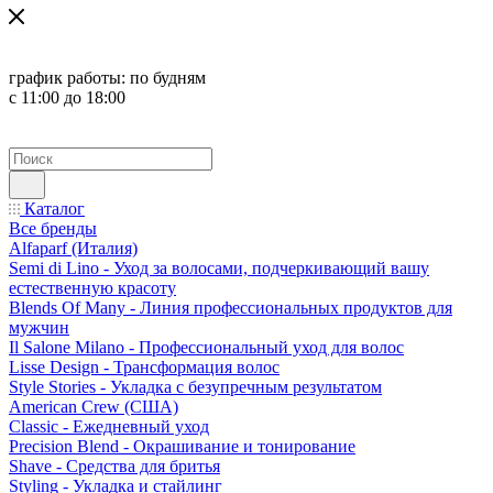
график работы:
по будням
с 11:00 до 18:00
Каталог
Все бренды
Alfaparf (Италия)
Semi di Lino - Уход за волосами, подчеркивающий вашу
естественную красоту
Blends Of Many - Линия профессиональных продуктов для
мужчин
Il Salone Milano - Профессиональный уход для волос
Lisse Design - Трансформация волос
Style Stories - Укладка с безупречным результатом
American Crew (США)
Classic - Ежедневный уход
Precision Blend - Окрашивание и тонирование
Shave - Средства для бритья
Styling - Укладка и стайлинг