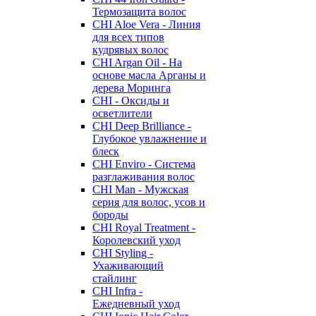
Термозащита волос
CHI Aloe Vera - Линия
для всех типов
кудрявых волос
CHI Argan Oil - На
основе масла Арганы и
дерева Моринга
CHI - Оксиды и
осветлители
CHI Deep Brilliance -
Глубокое увлажнение и
блеск
CHI Enviro - Система
разглаживания волос
CHI Man - Мужская
серия для волос, усов и
бороды
CHI Royal Treatment -
Королевский уход
CHI Styling -
Ухаживающий
стайлинг
CHI Infra -
Ежедневный уход