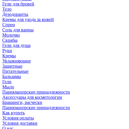
Гели для бровей
Тело
Дезодоранты
Кремы для ухода за кожей
Спреи
Соль для ванны
Молочко
Скрабы
Гели для душа
Руки
Кремы
Увлажняющие
Защитные
Питательные
Бальзамы
Гели
Мыло
Парикмахерские принадлежности
Аксессуары для косметологии
Брашинги, расчески
Парикмахерские принадлежности
Как купить
Условия оплаты
Условия доставки
О нас