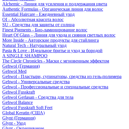
Alchemic - Линия для усиления и поддержания цвета
Authentic Formulas - Органическая линия для волос
Essential Haircare - Eжедневный уход
OI - Абсолютная красота волос
SU - Средства для защиты от солнца
Finest Pigments - Био-ламинирование волос
Heart Of Glass – Линия для ухода и сияния светлых волос
More Inside - Авторские продукты для стайлинга
Natural Tech - Натуральный уход
Pasta & Love - Идеальное бритье и уход за бородой
A SINGLE SHAMPOO
The Circle Chronicles - Маски с мгновенным эффектом
Gehwol (Германия)
Gehwol Med
Gehwol - Пластыри, супинаторы, средства из гель-полимера
Gehwol - Универсальные средства
Gehwol - Профессиональные и специальные средства
Gehwol Fusskraft
Gehwol Gerlasan - Средства для тела
Gehwol Balance
Gehwol Fusskraft Soft Feet
Global Keratin (США)
Glynt (Германия)
Glynt - Уход
Glynt - Окрашивание