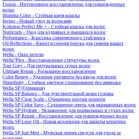
Fusion - Интенсивное восстановление для поврежденных
волос
Illumina Color - Стойкая крем-краска
Invigo - Новый уход за волосами
Koleston Perfect Me + - Стойкая краска для волос
Nutricurls - Уход для кудрявых и вьющихся волос
Performance - Классика современного стайлинга
Oil Reflections - Квинтэссенция блеска для сияния ваших
волос
Wella - Окислители
Wella°Plex - Восстановление структуры волос
True Grey - Для натуральных седых волос
Ultimate Repair - Роскошное восстановление
Color Renew - Удаление пигмента без вреда для волос
Shinefinity - Стойкое цветное глазирование без аммиака
Wella SP (Германия)
Wella SP Balance - Для чувствительной кожи головы
Wella SP Clear Scalp - Очищение против перхоти
Wella SP Color Save - Сохранение цвета для окрашенных волос
Wella SP Hydrate - Увлажнение для нормальных и сухих волос
Wella SP Repair - Восстановление для поврежденных волос
Wella SP Luxe Oil - Новая коллекция для защиты кератина
волос
Wella SP Just Men - Мужская линия средств для ухода за
волосами