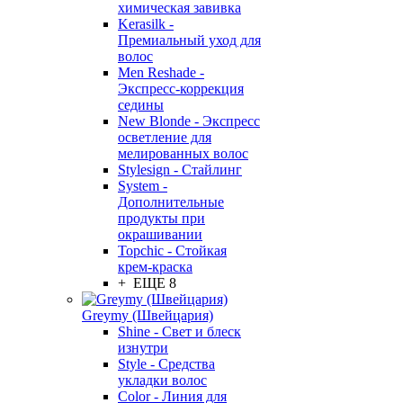
химическая завивка
Kerasilk -
Премиальный уход для
волос
Men Reshade -
Экспресс-коррекция
седины
New Blonde - Экспресс
осветление для
мелированных волос
Stylesign - Стайлинг
System -
Дополнительные
продукты при
окрашивании
Topchic - Стойкая
крем-краска
+ ЕЩЕ 8
Greymy (Швейцария)
Shine - Свет и блеск
изнутри
Style - Средства
укладки волос
Color - Линия для