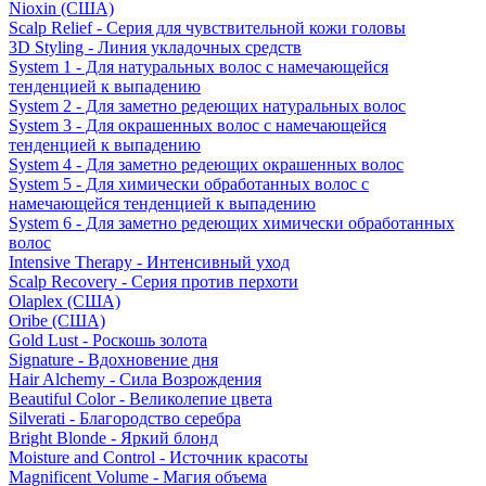
Nioxin (США)
Scalp Relief - Серия для чувствительной кожи головы
3D Styling - Линия укладочных средств
System 1 - Для натуральных волос с намечающейся
тенденцией к выпадению
System 2 - Для заметно редеющих натуральных волос
System 3 - Для окрашенных волос с намечающейся
тенденцией к выпадению
System 4 - Для заметно редеющих окрашенных волос
System 5 - Для химически обработанных волос с
намечающейся тенденцией к выпадению
System 6 - Для заметно редеющих химически обработанных
волос
Intensive Therapy - Интенсивный уход
Scalp Recovery - Серия против перхоти
Olaplex (США)
Oribe (США)
Gold Lust - Роскошь золота
Signature - Вдохновение дня
Hair Alchemy - Сила Возрождения
Beautiful Color - Великолепие цвета
Silverati - Благородство серебра
Bright Blonde - Яркий блонд
Moisture and Control - Источник красоты
Magnificent Volume - Магия объема