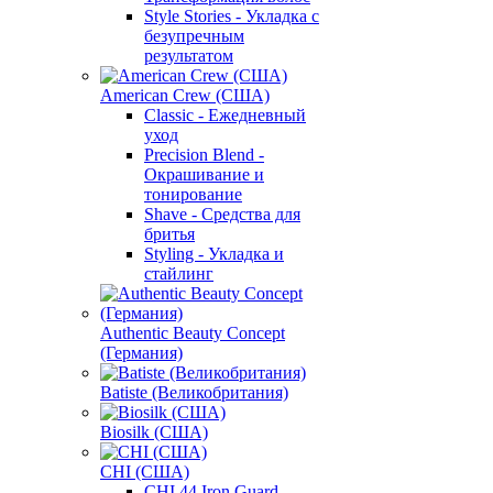
Style Stories - Укладка с
безупречным
результатом
American Crew (США)
Classic - Ежедневный
уход
Precision Blend -
Окрашивание и
тонирование
Shave - Средства для
бритья
Styling - Укладка и
стайлинг
Authentic Beauty Concept
(Германия)
Batiste (Великобритания)
Biosilk (США)
CHI (США)
CHI 44 Iron Guard -