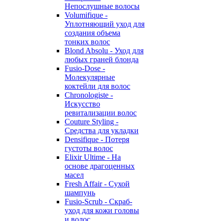
Непослушные волосы
Volumifique -
Уплотняющий уход для
создания объема
тонких волос
Blond Absolu - Уход для
любых граней блонда
Fusio-Dose -
Молекулярные
коктейли для волос
Chronologiste -
Искусство
ревитализации волос
Couture Styling -
Средства для укладки
Densifique - Потеря
густоты волос
Elixir Ultime - На
основе драгоценных
масел
Fresh Affair - Сухой
шампунь
Fusio-Scrub - Скраб-
уход для кожи головы
и волос