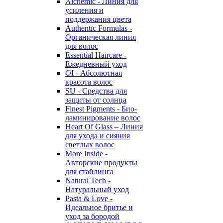
Alchemic - Линия для
усиления и
поддержания цвета
Authentic Formulas -
Органическая линия
для волос
Essential Haircare -
Eжедневный уход
OI - Абсолютная
красота волос
SU - Средства для
защиты от солнца
Finest Pigments - Био-
ламинирование волос
Heart Of Glass – Линия
для ухода и сияния
светлых волос
More Inside -
Авторские продукты
для стайлинга
Natural Tech -
Натуральный уход
Pasta & Love -
Идеальное бритье и
уход за бородой