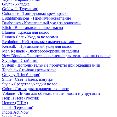
Glynt - Укладка
Goldwell (Германия)
Colorance - Тонирующая крем-краска
Lightdimensions - Премиум-осветление
Dualsenses - Комплексный уход за волосами
Elixir - Восстанавливающее масло
Elumen - Краска для волос
Elumen Care - Уход за волосами
Evolution - Нейтральная химическая завивка
Kerasilk - Премиальный уход для волос
Men Reshade - Экспресс-коррекция седины
New Blonde - Экспресс осветление для мелированных волос
Stylesign - Стайлинг
System - Дополнительные продукты при окрашивании
Topchic - Стойкая крем-краска
Greymy (Швейцария)
Shine - Свет и блеск изнутри
Style - Средства укладки волос
Color - Линия для окрашенных волос
Volume - Линия для объема, эластичности и упругости
Help Is Here (Россия)
Hempz (США)
Indola (Германия)
Indola Act Now
Indola Care