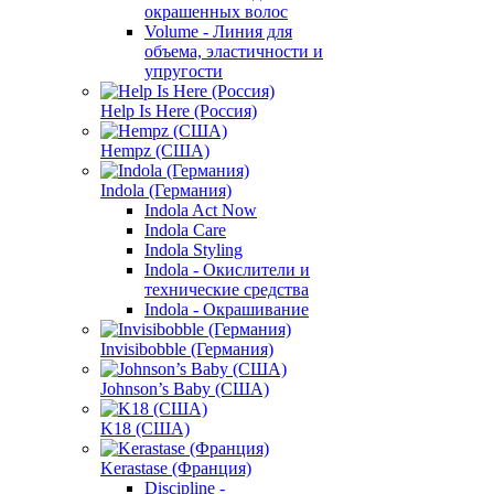
окрашенных волос
Volume - Линия для
объема, эластичности и
упругости
Help Is Here (Россия)
Hempz (США)
Indola (Германия)
Indola Act Now
Indola Care
Indola Styling
Indola - Окислители и
технические средства
Indola - Окрашивание
Invisibobble (Германия)
Johnson’s Baby (США)
K18 (США)
Kerastase (Франция)
Discipline -