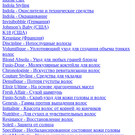
Indola Styling
Indola - Окислители и технические средства
Indola - Окрашивание
Invisibobble (Германия)
Johnson’s Baby (США)
K18 (США)
Kerastase (Франция)
Discipline - Непослушные волосы
Volumifique - Уплотняющий уход для создания объема тонких
волос
Blond Absolu - Уход для любых граней блонда
Fusio-Dose - Молекулярные коктейли для волос
Chronologiste - Искусство ревитализации волос
Couture Styling - Средства для укладки
Densifique - Потеря густоты волос
Elixir Ultime - На основе драгоценных масел
Fresh Affair - Сухой шампунь
Fusio-Scrub - Скраб-уход для кожи головы и волос
Genesis - Гамма против выпадения волос
Initialiste - Красота волос от корней до кончиков
Nutritive - Для сухих и чувствительных волос
Resistance - Восстановление волос
Soleil - Защита от солнца
Specifique - Несбалансированное состояние кожи головы