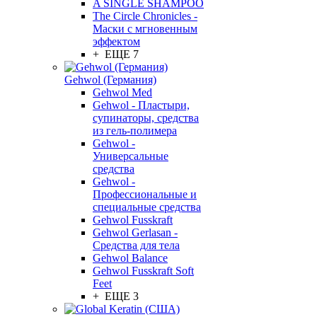
A SINGLE SHAMPOO
The Circle Chronicles -
Маски с мгновенным
эффектом
+ ЕЩЕ 7
Gehwol (Германия)
Gehwol Med
Gehwol - Пластыри,
супинаторы, средства
из гель-полимера
Gehwol -
Универсальные
средства
Gehwol -
Профессиональные и
специальные средства
Gehwol Fusskraft
Gehwol Gerlasan -
Средства для тела
Gehwol Balance
Gehwol Fusskraft Soft
Feet
+ ЕЩЕ 3