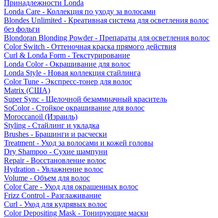
Принадлежности Londa
Londa Care - Коллекция по уходу за волосами
Blondes Unlimited - Креативная система для осветления волос
без фольги
Blondoran Blonding Powder - Препараты для осветления волос
Color Switch - Оттеночная краска прямого действия
Curl & Londa Form - Текстурирование
Londa Color - Окрашивание для волос
Londa Style - Новая коллекция стайлинга
Color Tune - Экспресс-тонер для волос
Matrix (США)
Super Sync - Щелочной безаммиачный краситель
SoColor - Стойкое окрашивание для волос
Moroccanoil (Израиль)
Styling - Стайлинг и укладка
Brushes - Брашинги и расчески
Treatment - Уход за волосами и кожей головы
Dry Shampoo - Сухие шампуни
Repair - Восстановление волос
Hydration - Увлажнение волос
Volume - Объем для волос
Color Care - Уход для окрашенных волос
Frizz Control - Разглаживание
Curl - Уход для кудрявых волос
Color Depositing Mask - Тонирующие маски