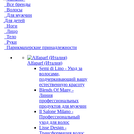
Все бренды
Волосы
Для мужчин
Для детей
Ноги
Лицо
Тело
Руки
Парикмахерские принадлежности
Alfaparf (Италия)
Semi di Lino - Уход за
волосами,
подчеркивающий вашу
естественную красоту
Blends Of Many -
Линия
профессиональных
продуктов для мужчин
Il Salone Milano -
Профессиональный
уход для волос
Lisse Design -
Трансформация волос