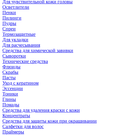
Для чувствительной кожи головы
Осветлители
Пенки
Пилинги
Пудры
Спреи
Термозащитные
Для укладки
Для расчесывания
Средства для химической завивки
Сыворотки
Технические средства
Флюиды
Скрабы
Пасты
Уход с кератином
Эссенции
Тоники
Глины
Помады
Средства для удаления краски с кожи
Концентраты
Средства для защиты кожи при окрашивании
Салфетки для волос
Праймеры