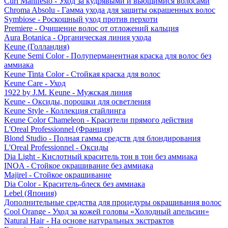
Curl Manifesto - Уход за кудрявыми и вьющимися волосами
Chroma Absolu - Гамма ухода для защиты окрашенных волос
Symbiose - Роскошный уход против перхоти
Premiere - Очищение волос от отложений кальция
Aura Botanica - Органическая линия ухода
Keune (Голландия)
Keune Semi Color - Полуперманентная краска для волос без
аммиака
Keune Tinta Color - Стойкая краска для волос
Keune Care - Уход
1922 by J.M. Keune - Мужская линия
Keune - Оксиды, порошки для осветления
Keune Style - Коллекция стайлинга
Keune Color Chameleon - Красители прямого действия
L'Oreal Professionnel (Франция)
Blond Studio - Полная гамма средств для блондирования
L'Oreal Professionnel - Оксиды
Dia Light - Кислотный краситель тон в тон без аммиака
INOA - Стойкое окрашивание без аммиака
Majirel - Стойкое окрашивание
Dia Color - Краситель-блеск без аммиака
Lebel (Япония)
Дополнительные средства для процедуры окрашивания волос
Cool Orange - Уход за кожей головы «Холодный апельсин»
Natural Hair - На основе натуральных экстрактов