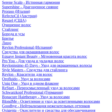
Serene Scalp - Истинная гармония
Supershine - Драгоценное сияние
Proraso (Италия)
RefectoCil (Австрия)
Reuzel (США)
Очищение волос
Стайлинг
Борода и усы
Бритье
Лицо
Revlon Professional (Испания)
Средства для окрашивания волос
Equave Instant Beauty - Мгновенная красота волос
Pro You - Для ухода и укладки волос
Revlonissimo 45 Days - Уход для окрашенных волосы
Style Masters - Средства для стайлинга
Revlon - Красители для волос
Orofluido - Уход за волосами
Uniq One - Уход в одном флаконе
ReStart - Переосмысленный уход за волосами
Schwarzkopf Professional (Германия)
Bonacure Hairtherapy - Уход за волосами
BlondMe - Осветление и уход за осветленными волосами
Goodbye - Нейтрализация нежелательных оттенков
Oxigenta - Окислители и средства для обесцвечивания