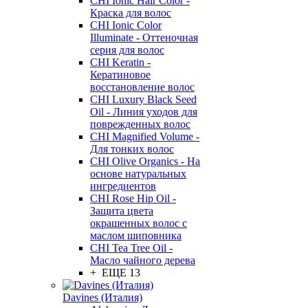
CHI Ionic Hair Color -
Краска для волос
CHI Ionic Color
Illuminate - Оттеночная
серия для волос
CHI Keratin -
Кератиновое
восстановление волос
CHI Luxury Black Seed
Oil - Линия уходов для
поврежденных волос
CHI Magnified Volume -
Для тонких волос
CHI Olive Organics - На
основе натуральных
ингредиентов
CHI Rose Hip Oil -
Защита цвета
окрашенных волос с
маслом шиповника
CHI Tea Tree Oil -
Масло чайного дерева
+ ЕЩЕ 13
Davines (Италия)