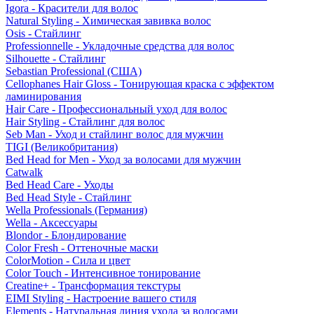
Igora - Красители для волос
Natural Styling - Химическая завивка волос
Osis - Стайлинг
Professionnelle - Укладочные средства для волос
Silhouette - Стайлинг
Sebastian Professional (США)
Cellophanes Hair Gloss - Тонирующая краска с эффектом
ламинирования
Hair Care - Профессиональный уход для волос
Hair Styling - Стайлинг для волос
Seb Man - Уход и стайлинг волос для мужчин
TIGI (Великобритания)
Bed Head for Men - Уход за волосами для мужчин
Catwalk
Bed Head Care - Уходы
Bed Head Style - Стайлинг
Wella Professionals (Германия)
Wella - Аксессуары
Blondor - Блондирование
Color Fresh - Оттеночные маски
ColorMotion - Сила и цвет
Color Touch - Интенсивное тонирование
Creatine+ - Трансформация текстуры
EIMI Styling - Настроение вашего стиля
Elements - Натуральная линия ухода за волосами