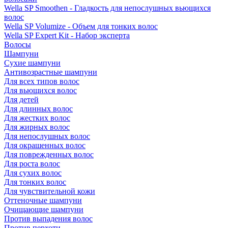
Wella SP Smoothen - Гладкость для непослушных вьющихся
волос
Wella SP Volumize - Объем для тонких волос
Wella SP Expert Kit - Набор эксперта
Волосы
Шампуни
Сухие шампуни
Антивозрастные шампуни
Для всех типов волос
Для вьющихся волос
Для детей
Для длинных волос
Для жестких волос
Для жирных волос
Для непослушных волос
Для окрашенных волос
Для поврежденных волос
Для роста волос
Для сухих волос
Для тонких волос
Для чувствительной кожи
Оттеночные шампуни
Очищающие шампуни
Против выпадения волос
Против перхоти