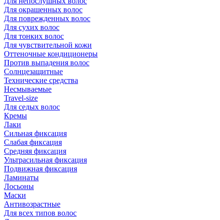
Для непослушных волос
Для окрашенных волос
Для поврежденных волос
Для сухих волос
Для тонких волос
Для чувствительной кожи
Оттеночные кондиционеры
Против выпадения волос
Солнцезащитные
Технические средства
Несмываемые
Travel-size
Для седых волос
Кремы
Лаки
Сильная фиксация
Слабая фиксация
Средняя фиксация
Ультрасильная фиксация
Подвижная фиксация
Ламинаты
Лосьоны
Маски
Антивозрастные
Для всех типов волос