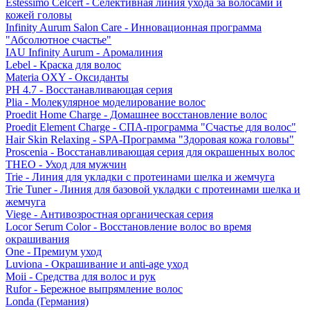
Estessimo Celcert - Селективная линия ухода за волосами и
кожей головы
Infinity Aurum Salon Care - Инновационная программа
"Абсолютное счастье"
IAU Infinity Aurum - Аромалиния
Lebel - Краска для волос
Materia OXY - Оксиданты
PH 4.7 - Восстанавливающая серия
Plia - Молекулярное моделирование волос
Proedit Home Charge - Домашнее восстановление волос
Proedit Element Charge - СПА-программа "Счастье для волос"
Hair Skin Relaxing - SPA-Программа "Здоровая кожа головы"
Proscenia - Восстанавливающая серия для окрашенных волос
THEO - Уход для мужчин
Trie - Линия для укладки с протеинами шелка и жемчуга
Trie Tuner - Линия для базовой укладки с протеинами шелка и
жемчуга
Viege - Антивозростная органическая серия
Locor Serum Color - Восстановление волос во время
окрашивания
One - Премиум уход
Luviona - Окрашивание и anti-age уход
Moii - Средства для волос и рук
Rufor - Бережное выпрямление волос
Londa (Германия)