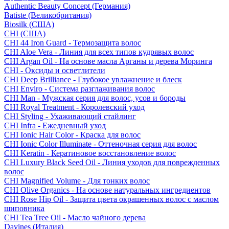
Authentic Beauty Concept (Германия)
Batiste (Великобритания)
Biosilk (США)
CHI (США)
CHI 44 Iron Guard - Термозащита волос
CHI Aloe Vera - Линия для всех типов кудрявых волос
CHI Argan Oil - На основе масла Арганы и дерева Моринга
CHI - Оксиды и осветлители
CHI Deep Brilliance - Глубокое увлажнение и блеск
CHI Enviro - Система разглаживания волос
CHI Man - Мужская серия для волос, усов и бороды
CHI Royal Treatment - Королевский уход
CHI Styling - Ухаживающий стайлинг
CHI Infra - Ежедневный уход
CHI Ionic Hair Color - Краска для волос
CHI Ionic Color Illuminate - Оттеночная серия для волос
CHI Keratin - Кератиновое восстановление волос
CHI Luxury Black Seed Oil - Линия уходов для поврежденных
волос
CHI Magnified Volume - Для тонких волос
CHI Olive Organics - На основе натуральных ингредиентов
CHI Rose Hip Oil - Защита цвета окрашенных волос с маслом
шиповника
CHI Tea Tree Oil - Масло чайного дерева
Davines (Италия)