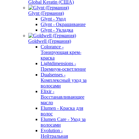
Global Keratin (США)
Glynt (Германия)
Glynt - Уход
Glynt - Окрашивание
Glynt - Укладка
Goldwell (Германия)
Colorance -
Тонирующая крем-
краска
Lightdimensions -
Премиум-осветление
Dualsenses -
Комплексный уход за
волосами
Elixir -
Восстанавливающее
масло
Elumen - Краска для
волос
Elumen Care - Уход за
волосами
Evolution -
Нейтральная