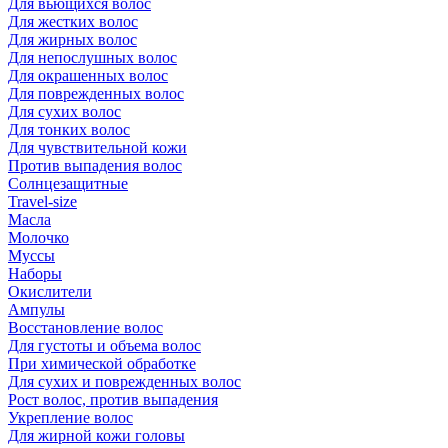
Для вьющихся волос
Для жестких волос
Для жирных волос
Для непослушных волос
Для окрашенных волос
Для поврежденных волос
Для сухих волос
Для тонких волос
Для чувствительной кожи
Против выпадения волос
Солнцезащитные
Travel-size
Масла
Молочко
Муссы
Наборы
Окислители
Ампулы
Восстановление волос
Для густоты и объема волос
При химической обработке
Для сухих и поврежденных волос
Рост волос, против выпадения
Укрепление волос
Для жирной кожи головы