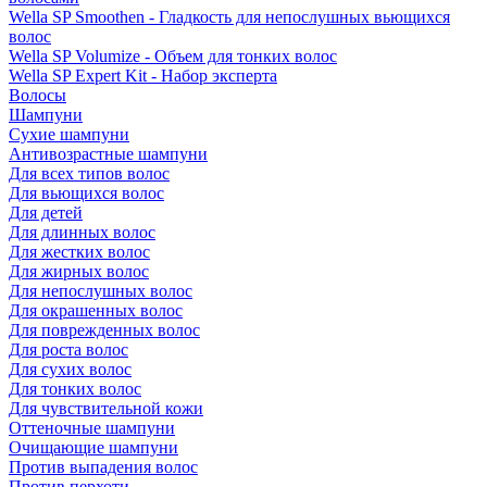
Wella SP Smoothen - Гладкость для непослушных вьющихся
волос
Wella SP Volumize - Объем для тонких волос
Wella SP Expert Kit - Набор эксперта
Волосы
Шампуни
Сухие шампуни
Антивозрастные шампуни
Для всех типов волос
Для вьющихся волос
Для детей
Для длинных волос
Для жестких волос
Для жирных волос
Для непослушных волос
Для окрашенных волос
Для поврежденных волос
Для роста волос
Для сухих волос
Для тонких волос
Для чувствительной кожи
Оттеночные шампуни
Очищающие шампуни
Против выпадения волос
Против перхоти