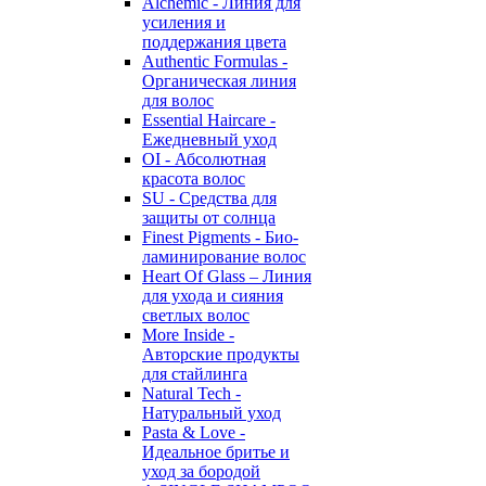
Alchemic - Линия для
усиления и
поддержания цвета
Authentic Formulas -
Органическая линия
для волос
Essential Haircare -
Eжедневный уход
OI - Абсолютная
красота волос
SU - Средства для
защиты от солнца
Finest Pigments - Био-
ламинирование волос
Heart Of Glass – Линия
для ухода и сияния
светлых волос
More Inside -
Авторские продукты
для стайлинга
Natural Tech -
Натуральный уход
Pasta & Love -
Идеальное бритье и
уход за бородой