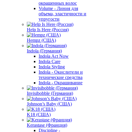
окрашенных волос
Volume - Линия для
объема, эластичности и
упругости
Help Is Here (Россия)
Hempz (США)
Indola (Германия)
Indola Act Now
Indola Care
Indola Styling
Indola - Окислители и
технические средства
Indola - Окрашивание
Invisibobble (Германия)
Johnson’s Baby (США)
K18 (США)
Kerastase (Франция)
Discipline -