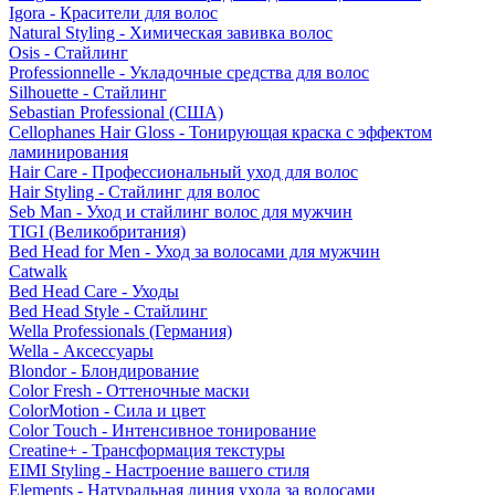
Igora - Красители для волос
Natural Styling - Химическая завивка волос
Osis - Стайлинг
Professionnelle - Укладочные средства для волос
Silhouette - Стайлинг
Sebastian Professional (США)
Cellophanes Hair Gloss - Тонирующая краска с эффектом
ламинирования
Hair Care - Профессиональный уход для волос
Hair Styling - Стайлинг для волос
Seb Man - Уход и стайлинг волос для мужчин
TIGI (Великобритания)
Bed Head for Men - Уход за волосами для мужчин
Catwalk
Bed Head Care - Уходы
Bed Head Style - Стайлинг
Wella Professionals (Германия)
Wella - Аксессуары
Blondor - Блондирование
Color Fresh - Оттеночные маски
ColorMotion - Сила и цвет
Color Touch - Интенсивное тонирование
Creatine+ - Трансформация текстуры
EIMI Styling - Настроение вашего стиля
Elements - Натуральная линия ухода за волосами