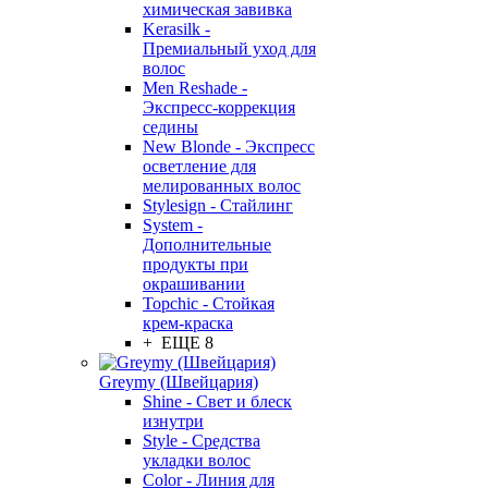
химическая завивка
Kerasilk -
Премиальный уход для
волос
Men Reshade -
Экспресс-коррекция
седины
New Blonde - Экспресс
осветление для
мелированных волос
Stylesign - Стайлинг
System -
Дополнительные
продукты при
окрашивании
Topchic - Стойкая
крем-краска
+ ЕЩЕ 8
Greymy (Швейцария)
Shine - Свет и блеск
изнутри
Style - Средства
укладки волос
Color - Линия для