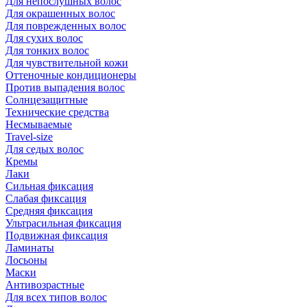
Для непослушных волос
Для окрашенных волос
Для поврежденных волос
Для сухих волос
Для тонких волос
Для чувствительной кожи
Оттеночные кондиционеры
Против выпадения волос
Солнцезащитные
Технические средства
Несмываемые
Travel-size
Для седых волос
Кремы
Лаки
Сильная фиксация
Слабая фиксация
Средняя фиксация
Ультрасильная фиксация
Подвижная фиксация
Ламинаты
Лосьоны
Маски
Антивозрастные
Для всех типов волос