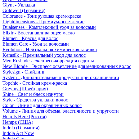
Glynt - Укладка
Goldwell (Германия)
Colorance - Тонирующая крем-краска
Lightdimensions - Премиум-осветление
Dualsenses - Комплексный уход за волосами
Elixir - Восстанавливающее масло
Elumen - Краска для волос
Elumen Care - Уход за волосами
Evolution - Нейтральная химическая завивка
Kerasilk - Премиальный уход для волос
Men Reshade - Экспресс-коррекция седины
New Blonde - Экспресс осветление для мелированных волос
Stylesign - Стайлинг
System - Дополнительные продукты при окрашивании
Topchic - Стойкая крем-краска
Greymy (Швейцария)
Shine - Свет и блеск изнутри
Style - Средства укладки волос
Color - Линия для окрашенных волос
Volume - Линия для объема, эластичности и упругости
Help Is Here (Россия)
Hempz (США)
Indola (Германия)
Indola Act Now
Indola Care