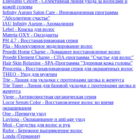
Estessimo Celcert - Селективная линия ухода за волосами и
кожей головы
Infinity Aurum Salon Care - Инновационная программа
"Абсолютное счастье"
IAU Infinity Aurum - Аромалиния
Lebel - Краска для волос
Materia OXY - Оксиданты
PH 4.7 - Восстанавливающая серия
Plia - Молекулярное моделирование волос
Proedit Home Charge - Домашнее восстановление волос
Proedit Element Charge - СПА-программа "Счастье для волос"
Hair Skin Relaxing - SPA-Программа "Здоровая кожа головы"
Proscenia - Восстанавливающая серия для окрашенных волос
THEO - Уход для мужчин
Trie - Линия для укладки с протеинами шелка и жемчуга
Trie Tuner - Линия для базовой укладки с протеинами шелка и
жемчуга
Viege - Антивозростная органическая серия
Locor Serum Color - Восстановление волос во время
окрашивания
One - Премиум уход
Luviona - Окрашивание и anti-age уход
Moii - Средства для волос и рук
Rufor - Бережное выпрямление волос
Londa (Германия)