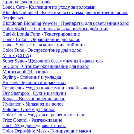
Принадлежности Londa
Londa Care - Коллекция по уходу за волосами
Blondes Unlimited - Креативная система для осветления волос
без фольги
Blondoran Blonding Powder - Препараты для осветления волос
Color Switch - Оттеночная краска прямого действия
Curl & Londa Form - Текстурирование
Londa Color - Окрашивание для волос
Londa Style - Новая коллекция стайлинга
Color Tune - Экспресс-тонер для волос
Matrix (США)
Super Sync - Щелочной безаммиачный краситель
SoColor - Стойкое окрашивание для волос
Moroccanoil (Израиль)
Styling - Стайлинг и укладка
Brushes - Брашинги и расчески
Treatment - Уход за волосами и кожей головы
Dry Shampoo - Сухие шампуни
Repair - Восстановление волос
Hydration - Увлажнение волос
Volume - Объем для волос
Color Care - Уход для окрашенных волос
Frizz Control - Разглаживание
Curl - Уход для кудрявых волос
Color Depositing Mask - Тонирующие маски