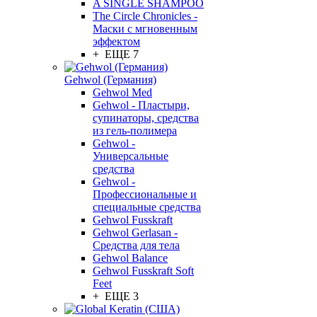
A SINGLE SHAMPOO
The Circle Chronicles -
Маски с мгновенным
эффектом
+ ЕЩЕ 7
Gehwol (Германия)
Gehwol Med
Gehwol - Пластыри,
супинаторы, средства
из гель-полимера
Gehwol -
Универсальные
средства
Gehwol -
Профессиональные и
специальные средства
Gehwol Fusskraft
Gehwol Gerlasan -
Средства для тела
Gehwol Balance
Gehwol Fusskraft Soft
Feet
+ ЕЩЕ 3