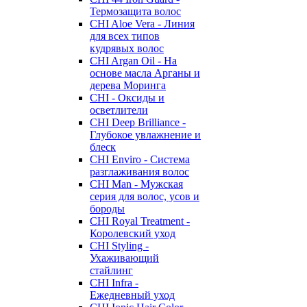
Термозащита волос
CHI Aloe Vera - Линия
для всех типов
кудрявых волос
CHI Argan Oil - На
основе масла Арганы и
дерева Моринга
CHI - Оксиды и
осветлители
CHI Deep Brilliance -
Глубокое увлажнение и
блеск
CHI Enviro - Система
разглаживания волос
CHI Man - Мужская
серия для волос, усов и
бороды
CHI Royal Treatment -
Королевский уход
CHI Styling -
Ухаживающий
стайлинг
CHI Infra -
Ежедневный уход