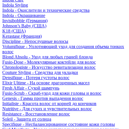
Indola Styling
Indola - Окислители и технические средства
Indola - Окрашивание
Invisibobble (Германия)
Johnson’s Baby (США)
K18 (США)
Kerastase (Франция)
Discipline - Непослушные волосы
Volumifique - Уплотняющий уход для создания объема тонких
волос
Blond Absolu - Уход для любых граней блонда
Fusio-Dose - Молекулярные коктейли для волос
Chronologiste - Искусство ревитализации волос
Couture Styling - Средства для укладки
Densifique - Потеря густоты волос
Elixir Ultime - На основе драгоценных масел
Fresh Affair - Сухой шампунь
Fusio-Scrub - Скраб-уход для кожи головы и волос
Genesis - Гамма против выпадения волос
Initialiste - Красота волос от корней до кончиков
Nutritive - Для сухих и чувствительных волос
Resistance - Восстановление волос
Soleil - Защита от солнца
Specifique - Несбалансированное состояние кожи головы