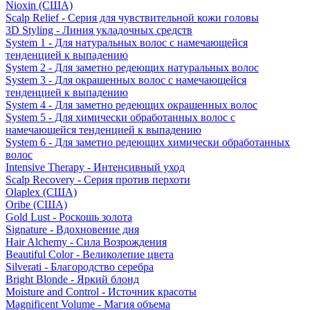
Nioxin (США)
Scalp Relief - Серия для чувствительной кожи головы
3D Styling - Линия укладочных средств
System 1 - Для натуральных волос с намечающейся
тенденцией к выпадению
System 2 - Для заметно редеющих натуральных волос
System 3 - Для окрашенных волос с намечающейся
тенденцией к выпадению
System 4 - Для заметно редеющих окрашенных волос
System 5 - Для химически обработанных волос с
намечающейся тенденцией к выпадению
System 6 - Для заметно редеющих химически обработанных
волос
Intensive Therapy - Интенсивный уход
Scalp Recovery - Серия против перхоти
Olaplex (США)
Oribe (США)
Gold Lust - Роскошь золота
Signature - Вдохновение дня
Hair Alchemy - Сила Возрождения
Beautiful Color - Великолепие цвета
Silverati - Благородство серебра
Bright Blonde - Яркий блонд
Moisture and Control - Источник красоты
Magnificent Volume - Магия объема