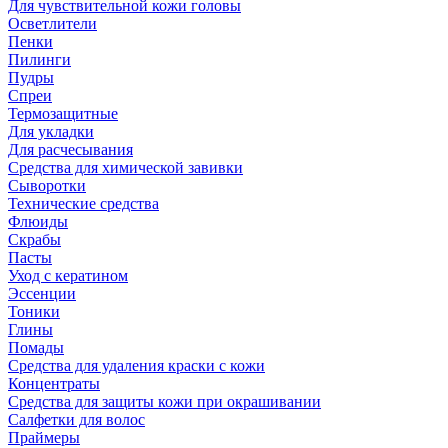
Для чувствительной кожи головы
Осветлители
Пенки
Пилинги
Пудры
Спреи
Термозащитные
Для укладки
Для расчесывания
Средства для химической завивки
Сыворотки
Технические средства
Флюиды
Скрабы
Пасты
Уход с кератином
Эссенции
Тоники
Глины
Помады
Средства для удаления краски с кожи
Концентраты
Средства для защиты кожи при окрашивании
Салфетки для волос
Праймеры