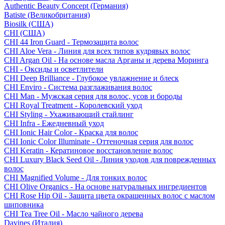
Authentic Beauty Concept (Германия)
Batiste (Великобритания)
Biosilk (США)
CHI (США)
CHI 44 Iron Guard - Термозащита волос
CHI Aloe Vera - Линия для всех типов кудрявых волос
CHI Argan Oil - На основе масла Арганы и дерева Моринга
CHI - Оксиды и осветлители
CHI Deep Brilliance - Глубокое увлажнение и блеск
CHI Enviro - Система разглаживания волос
CHI Man - Мужская серия для волос, усов и бороды
CHI Royal Treatment - Королевский уход
CHI Styling - Ухаживающий стайлинг
CHI Infra - Ежедневный уход
CHI Ionic Hair Color - Краска для волос
CHI Ionic Color Illuminate - Оттеночная серия для волос
CHI Keratin - Кератиновое восстановление волос
CHI Luxury Black Seed Oil - Линия уходов для поврежденных
волос
CHI Magnified Volume - Для тонких волос
CHI Olive Organics - На основе натуральных ингредиентов
CHI Rose Hip Oil - Защита цвета окрашенных волос с маслом
шиповника
CHI Tea Tree Oil - Масло чайного дерева
Davines (Италия)