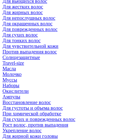
Для вьющихся волос
Для жестких волос
Для жирных волос
Для непослушных волос
Для окрашенных волос
Для поврежденных волос
Для сухих волос
Для тонких волос
Для чувствительной кожи
Против выпадения волос
Солнцезащитные
Travel-size
Масла
Молочко
Муссы
Наборы
Окислители
Ампулы
Восстановление волос
Для густоты и объема волос
При химической обработке
Для сухих и поврежденных волос
Рост волос, против выпадения
Укрепление волос
Для жирной кожи головы