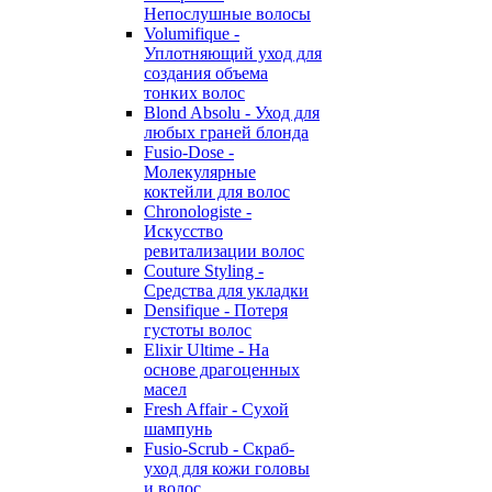
Непослушные волосы
Volumifique -
Уплотняющий уход для
создания объема
тонких волос
Blond Absolu - Уход для
любых граней блонда
Fusio-Dose -
Молекулярные
коктейли для волос
Chronologiste -
Искусство
ревитализации волос
Couture Styling -
Средства для укладки
Densifique - Потеря
густоты волос
Elixir Ultime - На
основе драгоценных
масел
Fresh Affair - Сухой
шампунь
Fusio-Scrub - Скраб-
уход для кожи головы
и волос