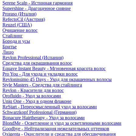
Serene Scalp - Истинная гармония
Supershine - Драгоценное сияние
Proraso (Италия)
RefectoCil (Австрия)
Reuzel (США)
Очищение волос
Стайлинг
Борода и усы
Бритье
Лицо
Revlon Professional (Испания)
Средства для окрашивания волос
Equave Instant Beauty - Мгновенная красота волос
Pro You - Для ухода и укладки волос
Revlonissimo 45 Days - Уход для окрашенных волосы
Style Masters - Средства для стайлинга
Revlon - Красители для волос
Orofluido - Уход за волосами
Uniq One - Уход в одном флаконе
ReStart - Переосмысленный уход за волосами
Schwarzkopf Professional (Германия)
Bonacure Hairtherapy - Уход за волосами
BlondMe - Осветление и уход за осветленными волосами
Goodbye - Нейтрализация нежелательных оттенков
Oxigenta - Окислители и средства для обесцвечивания