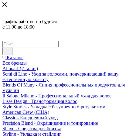
график работы:
по будням
с 11:00 до 18:00
Каталог
Все бренды
Alfaparf (Италия)
Semi di Lino - Уход за волосами, подчеркивающий вашу
естественную красоту
Blends Of Many - Линия профессиональных продуктов для
мужчин
Il Salone Milano - Профессиональный уход для волос
Lisse Design - Трансформация волос
Style Stories - Укладка с безупречным результатом
American Crew (США)
Classic - Ежедневный уход
Precision Blend - Окрашивание и тонирование
Shave - Средства для бритья
Styling - Укладка и стайлинг