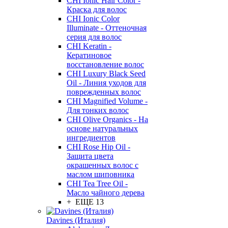
CHI Ionic Hair Color -
Краска для волос
CHI Ionic Color
Illuminate - Оттеночная
серия для волос
CHI Keratin -
Кератиновое
восстановление волос
CHI Luxury Black Seed
Oil - Линия уходов для
поврежденных волос
CHI Magnified Volume -
Для тонких волос
CHI Olive Organics - На
основе натуральных
ингредиентов
CHI Rose Hip Oil -
Защита цвета
окрашенных волос с
маслом шиповника
CHI Tea Tree Oil -
Масло чайного дерева
+ ЕЩЕ 13
Davines (Италия)