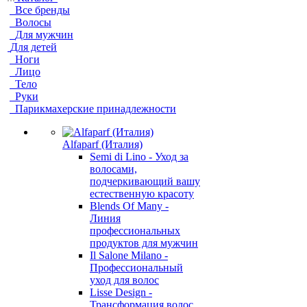
Все бренды
Волосы
Для мужчин
Для детей
Ноги
Лицо
Тело
Руки
Парикмахерские принадлежности
Alfaparf (Италия)
Semi di Lino - Уход за
волосами,
подчеркивающий вашу
естественную красоту
Blends Of Many -
Линия
профессиональных
продуктов для мужчин
Il Salone Milano -
Профессиональный
уход для волос
Lisse Design -
Трансформация волос