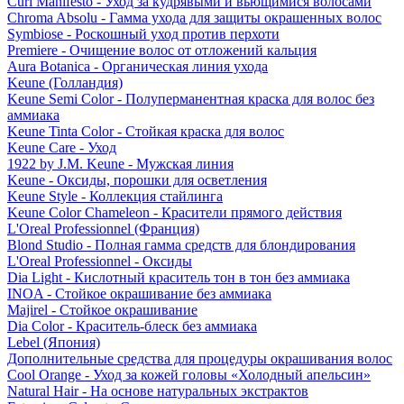
Curl Manifesto - Уход за кудрявыми и вьющимися волосами
Chroma Absolu - Гамма ухода для защиты окрашенных волос
Symbiose - Роскошный уход против перхоти
Premiere - Очищение волос от отложений кальция
Aura Botanica - Органическая линия ухода
Keune (Голландия)
Keune Semi Color - Полуперманентная краска для волос без
аммиака
Keune Tinta Color - Стойкая краска для волос
Keune Care - Уход
1922 by J.M. Keune - Мужская линия
Keune - Оксиды, порошки для осветления
Keune Style - Коллекция стайлинга
Keune Color Chameleon - Красители прямого действия
L'Oreal Professionnel (Франция)
Blond Studio - Полная гамма средств для блондирования
L'Oreal Professionnel - Оксиды
Dia Light - Кислотный краситель тон в тон без аммиака
INOA - Стойкое окрашивание без аммиака
Majirel - Стойкое окрашивание
Dia Color - Краситель-блеск без аммиака
Lebel (Япония)
Дополнительные средства для процедуры окрашивания волос
Cool Orange - Уход за кожей головы «Холодный апельсин»
Natural Hair - На основе натуральных экстрактов