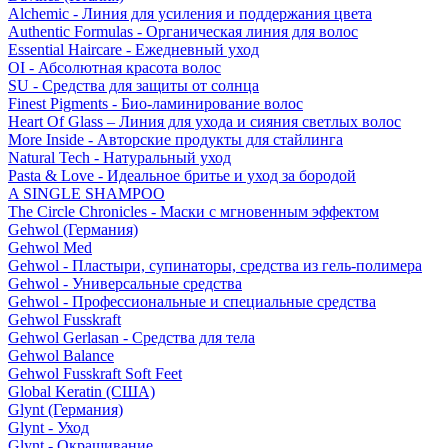
Alchemic - Линия для усиления и поддержания цвета
Authentic Formulas - Органическая линия для волос
Essential Haircare - Eжедневный уход
OI - Абсолютная красота волос
SU - Средства для защиты от солнца
Finest Pigments - Био-ламинирование волос
Heart Of Glass – Линия для ухода и сияния светлых волос
More Inside - Авторские продукты для стайлинга
Natural Tech - Натуральный уход
Pasta & Love - Идеальное бритье и уход за бородой
A SINGLE SHAMPOO
The Circle Chronicles - Маски с мгновенным эффектом
Gehwol (Германия)
Gehwol Med
Gehwol - Пластыри, супинаторы, средства из гель-полимера
Gehwol - Универсальные средства
Gehwol - Профессиональные и специальные средства
Gehwol Fusskraft
Gehwol Gerlasan - Средства для тела
Gehwol Balance
Gehwol Fusskraft Soft Feet
Global Keratin (США)
Glynt (Германия)
Glynt - Уход
Glynt - Окрашивание