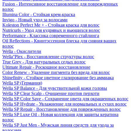
Fusion - Интенсивное восстановление для поврежденных
волос
Illumina Color - Стойкая крем-краска
Invigo - Новый уход за волосами
Koleston Perfect Me + - Стойкая краска для волос
Nutricurls - Уход для кудрявых и вьющихся волос
Performance - Классика современного стайлинга
Oil Reflections - Квинтэссенция блеска для сияния ваших
волос
Wella - Окислители
Wella°Plex - Восстановление структуры волос
True Grey - Для натуральных седых волос
Ultimate Repair - Роскошное восстановление
Color Renew - Удаление пигмента без вреда для волос
Shinefinity - Стойкое цветное глазирование без аммиака
Wella SP (Германия)
Wella SP Balance - Для чувствительной кожи головы
Wella SP Clear Scalp - Очищение против перхоти
Wella SP Color Save - Сохранение цвета для окрашенных волос
Wella SP Hydrate - Увлажнение для нормальных и сухих волос
Wella SP Repair - Восстановление для поврежденных волос
Wella SP Luxe Oil - Новая коллекция для защиты кератина
волос
Wella SP Just Men - Мужская линия средств для ухода за
волосами