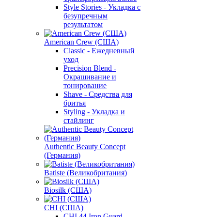
Style Stories - Укладка с
безупречным
результатом
American Crew (США)
Classic - Ежедневный
уход
Precision Blend -
Окрашивание и
тонирование
Shave - Средства для
бритья
Styling - Укладка и
стайлинг
Authentic Beauty Concept
(Германия)
Batiste (Великобритания)
Biosilk (США)
CHI (США)
CHI 44 Iron Guard -