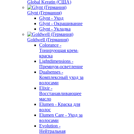
Global Keratin (США)
Glynt (Германия)
Glynt - Уход
Glynt - Окрашивание
Glynt - Укладка
Goldwell (Германия)
Colorance -
Тонирующая крем-
краска
Lightdimensions -
Премиум-осветление
Dualsenses -
Комплексный уход за
волосами
Elixir -
Восстанавливающее
масло
Elumen - Краска для
волос
Elumen Care - Уход за
волосами
Evolution -
Нейтральная