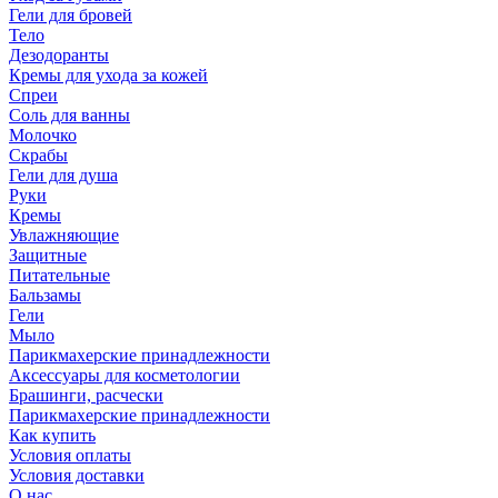
Гели для бровей
Тело
Дезодоранты
Кремы для ухода за кожей
Спреи
Соль для ванны
Молочко
Скрабы
Гели для душа
Руки
Кремы
Увлажняющие
Защитные
Питательные
Бальзамы
Гели
Мыло
Парикмахерские принадлежности
Аксессуары для косметологии
Брашинги, расчески
Парикмахерские принадлежности
Как купить
Условия оплаты
Условия доставки
О нас