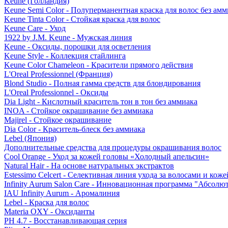
Keune (Голландия)
Keune Semi Color - Полуперманентная краска для волос без амм
Keune Tinta Color - Стойкая краска для волос
Keune Care - Уход
1922 by J.M. Keune - Мужская линия
Keune - Оксиды, порошки для осветления
Keune Style - Коллекция стайлинга
Keune Color Chameleon - Красители прямого действия
L'Oreal Professionnel (Франция)
Blond Studio - Полная гамма средств для блондирования
L'Oreal Professionnel - Оксиды
Dia Light - Кислотный краситель тон в тон без аммиака
INOA - Стойкое окрашивание без аммиака
Majirel - Стойкое окрашивание
Dia Color - Краситель-блеск без аммиака
Lebel (Япония)
Дополнительные средства для процедуры окрашивания волос
Cool Orange - Уход за кожей головы «Холодный апельсин»
Natural Hair - На основе натуральных экстрактов
Estessimo Celcert - Селективная линия ухода за волосами и кож
Infinity Aurum Salon Care - Инновационная программа "Абсолют
IAU Infinity Aurum - Аромалиния
Lebel - Краска для волос
Materia OXY - Оксиданты
PH 4.7 - Восстанавливающая серия