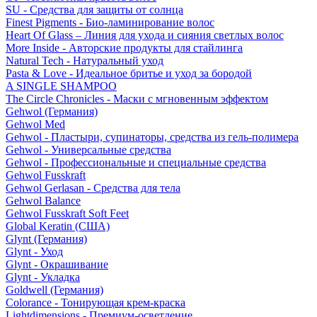
SU - Средства для защиты от солнца
Finest Pigments - Био-ламинирование волос
Heart Of Glass – Линия для ухода и сияния светлых волос
More Inside - Авторские продукты для стайлинга
Natural Tech - Натуральный уход
Pasta & Love - Идеальное бритье и уход за бородой
A SINGLE SHAMPOO
The Circle Chronicles - Маски с мгновенным эффектом
Gehwol (Германия)
Gehwol Med
Gehwol - Пластыри, супинаторы, средства из гель-полимера
Gehwol - Универсальные средства
Gehwol - Профессиональные и специальные средства
Gehwol Fusskraft
Gehwol Gerlasan - Средства для тела
Gehwol Balance
Gehwol Fusskraft Soft Feet
Global Keratin (США)
Glynt (Германия)
Glynt - Уход
Glynt - Окрашивание
Glynt - Укладка
Goldwell (Германия)
Colorance - Тонирующая крем-краска
Lightdimensions - Премиум-осветление