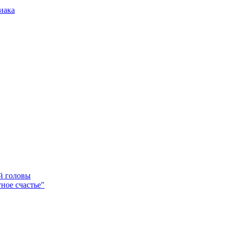
иака
ей головы
ное счастье"