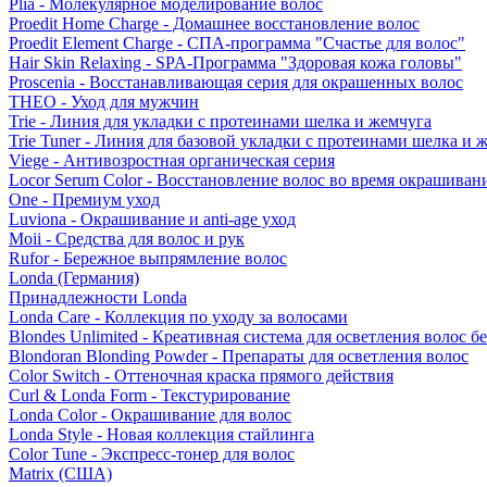
Plia - Молекулярное моделирование волос
Proedit Home Charge - Домашнее восстановление волос
Proedit Element Charge - СПА-программа "Счастье для волос"
Hair Skin Relaxing - SPA-Программа "Здоровая кожа головы"
Proscenia - Восстанавливающая серия для окрашенных волос
THEO - Уход для мужчин
Trie - Линия для укладки с протеинами шелка и жемчуга
Trie Tuner - Линия для базовой укладки с протеинами шелка и 
Viege - Антивозростная органическая серия
Locor Serum Color - Восстановление волос во время окрашиван
One - Премиум уход
Luviona - Окрашивание и anti-age уход
Moii - Средства для волос и рук
Rufor - Бережное выпрямление волос
Londa (Германия)
Принадлежности Londa
Londa Care - Коллекция по уходу за волосами
Blondes Unlimited - Креативная система для осветления волос б
Blondoran Blonding Powder - Препараты для осветления волос
Color Switch - Оттеночная краска прямого действия
Curl & Londa Form - Текстурирование
Londa Color - Окрашивание для волос
Londa Style - Новая коллекция стайлинга
Color Tune - Экспресс-тонер для волос
Matrix (США)