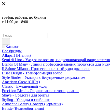
график работы:
по будням
с 11:00 до 18:00
Каталог
Все бренды
Alfaparf (Италия)
Semi di Lino - Уход за волосами, подчеркивающий вашу естест
Blends Of Many - Линия профессиональных продуктов для муж
Il Salone Milano - Профессиональный уход для волос
Lisse Design - Трансформация волос
Style Stories - Укладка с безупречным результатом
American Crew (США)
Classic - Ежедневный уход
Precision Blend - Окрашивание и тонирование
Shave - Средства для бритья
Styling - Укладка и стайлинг
Authentic Beauty Concept (Германия)
Batiste (Великобритания)