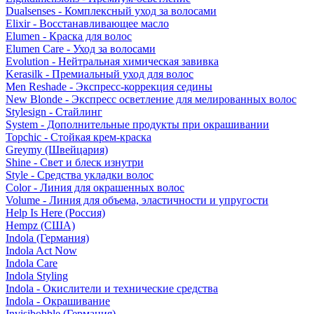
Dualsenses - Комплексный уход за волосами
Elixir - Восстанавливающее масло
Elumen - Краска для волос
Elumen Care - Уход за волосами
Evolution - Нейтральная химическая завивка
Kerasilk - Премиальный уход для волос
Men Reshade - Экспресс-коррекция седины
New Blonde - Экспресс осветление для мелированных волос
Stylesign - Стайлинг
System - Дополнительные продукты при окрашивании
Topchic - Стойкая крем-краска
Greymy (Швейцария)
Shine - Свет и блеск изнутри
Style - Средства укладки волос
Color - Линия для окрашенных волос
Volume - Линия для объема, эластичности и упругости
Help Is Here (Россия)
Hempz (США)
Indola (Германия)
Indola Act Now
Indola Care
Indola Styling
Indola - Окислители и технические средства
Indola - Окрашивание
Invisibobble (Германия)