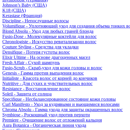
Johnson’s Baby (США)
K18 (США)
Kerastase (Франция)
Discipline - Непослушные волосы
Volumifique - Уплотняющий уход для создания объема тонких в
Blond Absolu - Уход для любых граней блонда
Fusio-Dose - Молекулярные коктейли для волос
Chronologiste - Искусство ревитализации волос
Couture Styling - Средства для укладки
Densifique - Потеря густоты волос
Elixir Ultime - На основе драгоценных масел
Fresh Affair - Сухой шампунь
Fusio-Scrub - Скраб-уход для кожи головы и волос
Genesis - Гамма против выпадения волос
Initialiste - Красота волос от корней до кончиков
Nutritive - Для сухих и чувствительных волос
Resistance - Восстановление волос
Soleil - Защита от солнца
Specifique - Несбалансированное состояние кожи головы
Curl Manifesto - Уход за кудрявыми и вьющимися волосами
Chroma Absolu - Гамма ухода для защиты окрашенных волос
Symbiose - Роскошный уход против перхоти
Premiere - Очищение волос от отложений кальция
Aura Botanica - Органическая линия ухода