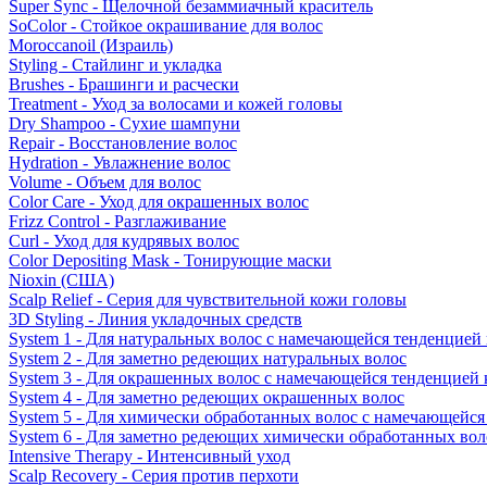
Super Sync - Щелочной безаммиачный краситель
SoColor - Стойкое окрашивание для волос
Moroccanoil (Израиль)
Styling - Стайлинг и укладка
Brushes - Брашинги и расчески
Treatment - Уход за волосами и кожей головы
Dry Shampoo - Сухие шампуни
Repair - Восстановление волос
Hydration - Увлажнение волос
Volume - Объем для волос
Color Care - Уход для окрашенных волос
Frizz Control - Разглаживание
Curl - Уход для кудрявых волос
Color Depositing Mask - Тонирующие маски
Nioxin (США)
Scalp Relief - Серия для чувствительной кожи головы
3D Styling - Линия укладочных средств
System 1 - Для натуральных волос с намечающейся тенденцией
System 2 - Для заметно редеющих натуральных волос
System 3 - Для окрашенных волос с намечающейся тенденцией
System 4 - Для заметно редеющих окрашенных волос
System 5 - Для химически обработанных волос с намечающейс
System 6 - Для заметно редеющих химически обработанных вол
Intensive Therapy - Интенсивный уход
Scalp Recovery - Серия против перхоти