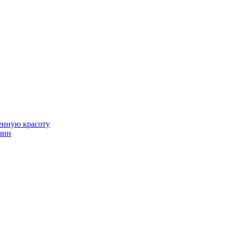
венную красоту
чин