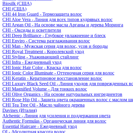
Biosilk (США)
CHI (США)
CHI 44 Iron Guard - Термозащита волос
CHI Aloe Vera - Линия для всех типов кудрявых волос
CHI Argan Oil - На основе масла Арганы и дерева Моринга
CHI - Оксиды и осветлители
CHI Deep Brilliance - Глубокое увлажнение и блеск
CHI Enviro - Система разглаживания волос
CHI Man - Мужская серия для волос, усов и бороды
CHI Royal Treatment - Королевский уход
CHI Styling - Ухаживающий стайлинг
CHI Infra - Ежедневный уход
CHI Ionic Hair Color - Краска для волос
CHI Ionic Color Illuminate - Оттеночная серия для волос
CHI Keratin - Кератиновое восстановление волос
CHI Luxury Black Seed Oil - Линия уходов для поврежденных в
CHI Magnified Volume - Для тонких волос
CHI Olive Organics - На основе натуральных ингредиентов
CHI Rose Hip Oil - Защита цвета окрашенных волос с маслом 
CHI Tea Tree Oil - Масло чайного дерева
Davines (Италия)
Alchemic - Линия для усиления и поддержания цвета
Authentic Formulas - Органическая линия для волос
Essential Haircare - Eжедневный уход
OI - Абсолютная красота волос