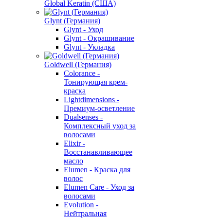
Global Keratin (США)
Glynt (Германия)
Glynt - Уход
Glynt - Окрашивание
Glynt - Укладка
Goldwell (Германия)
Colorance -
Тонирующая крем-
краска
Lightdimensions -
Премиум-осветление
Dualsenses -
Комплексный уход за
волосами
Elixir -
Восстанавливающее
масло
Elumen - Краска для
волос
Elumen Care - Уход за
волосами
Evolution -
Нейтральная