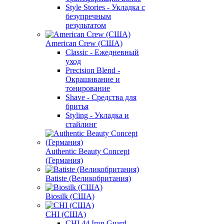
Style Stories - Укладка с
безупречным
результатом
American Crew (США)
Classic - Ежедневный
уход
Precision Blend -
Окрашивание и
тонирование
Shave - Средства для
бритья
Styling - Укладка и
стайлинг
Authentic Beauty Concept
(Германия)
Batiste (Великобритания)
Biosilk (США)
CHI (США)
CHI 44 Iron Guard -