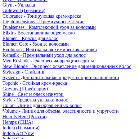
Glynt - Укладка
Goldwell (Германия)
Colorance - Тонирующая крем-краска
Lightdimensions - Премиум-осветление
Dualsenses - Комплексный уход за волосами
Elixir - Восстанавливающее масло
Elumen - Краска для волос
Elumen Care - Уход за волосами
Evolution - Нейтральная химическая завивка
Kerasilk - Премиальный уход для волос
Men Reshade - Экспресс-коррекция седины
New Blonde - Экспресс осветление для мелированных волос
Stylesign - Стайлинг
System - Дополнительные продукты при окрашивании
Topchic - Стойкая крем-краска
Greymy (Швейцария)
Shine - Свет и блеск изнутри
Style - Средства укладки волос
Color - Линия для окрашенных волос
Volume - Линия для объема, эластичности и упругости
Help Is Here (Россия)
Hempz (США)
Indola (Германия)
Indola Act Now
Indola Care