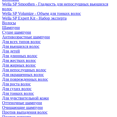
Wella SP Smoothen - Гладкость для непослушных вьющихся
волос
Wella SP Volumize - Объем для тонких волос
Wella SP Expert Kit - Набор эксперта
Волосы
Шампуни
Сухие шампуни
Антивозрастные шампуни
Для всех типов волос
Для вьющихся волос
Для детей
Для длинных волос
Для жестких волос
Для жирных волос
Для непослушных волос
Для окрашенных волос
Для поврежденных волос
Для роста волос
Для сухих волос
Для тонких волос
Для чувствительной кожи
Оттеночные шампуни
Очищающие шампуни
Против выпадения волос
Против перхоти