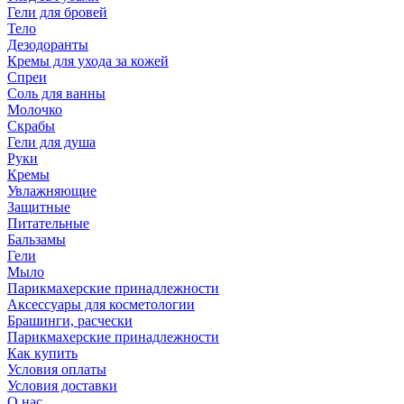
Гели для бровей
Тело
Дезодоранты
Кремы для ухода за кожей
Спреи
Соль для ванны
Молочко
Скрабы
Гели для душа
Руки
Кремы
Увлажняющие
Защитные
Питательные
Бальзамы
Гели
Мыло
Парикмахерские принадлежности
Аксессуары для косметологии
Брашинги, расчески
Парикмахерские принадлежности
Как купить
Условия оплаты
Условия доставки
О нас