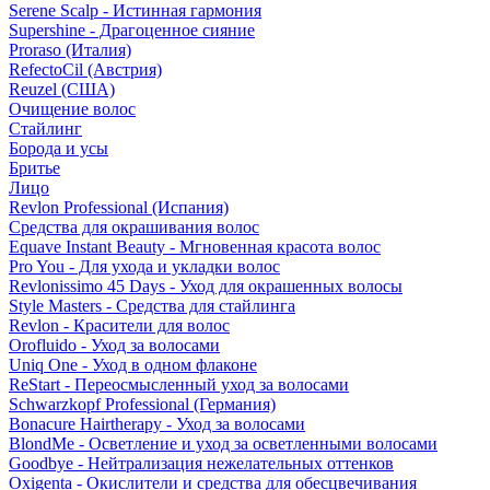
Serene Scalp - Истинная гармония
Supershine - Драгоценное сияние
Proraso (Италия)
RefectoCil (Австрия)
Reuzel (США)
Очищение волос
Стайлинг
Борода и усы
Бритье
Лицо
Revlon Professional (Испания)
Средства для окрашивания волос
Equave Instant Beauty - Мгновенная красота волос
Pro You - Для ухода и укладки волос
Revlonissimo 45 Days - Уход для окрашенных волосы
Style Masters - Средства для стайлинга
Revlon - Красители для волос
Orofluido - Уход за волосами
Uniq One - Уход в одном флаконе
ReStart - Переосмысленный уход за волосами
Schwarzkopf Professional (Германия)
Bonacure Hairtherapy - Уход за волосами
BlondMe - Осветление и уход за осветленными волосами
Goodbye - Нейтрализация нежелательных оттенков
Oxigenta - Окислители и средства для обесцвечивания