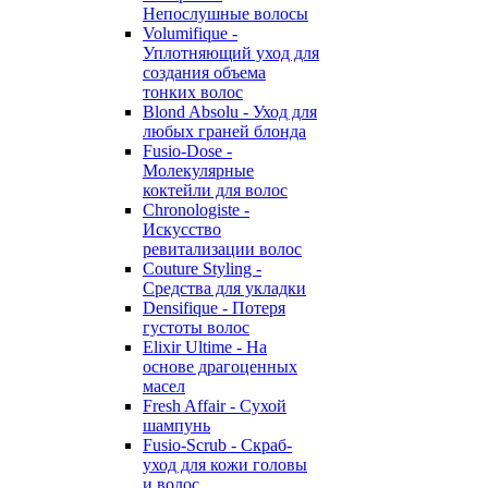
Непослушные волосы
Volumifique -
Уплотняющий уход для
создания объема
тонких волос
Blond Absolu - Уход для
любых граней блонда
Fusio-Dose -
Молекулярные
коктейли для волос
Chronologiste -
Искусство
ревитализации волос
Couture Styling -
Средства для укладки
Densifique - Потеря
густоты волос
Elixir Ultime - На
основе драгоценных
масел
Fresh Affair - Сухой
шампунь
Fusio-Scrub - Скраб-
уход для кожи головы
и волос