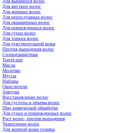
Для вьющихся волос
Для жестких волос
Для жирных волос
Для непослушных волос
Для окрашенных волос
Для поврежденных волос
Для сухих волос
Для тонких волос
Для чувствительной кожи
Против выпадения волос
Солнцезащитные
Travel-size
Масла
Молочко
Муссы
Наборы
Окислители
Ампулы
Восстановление волос
Для густоты и объема волос
При химической обработке
Для сухих и поврежденных волос
Рост волос, против выпадения
Укрепление волос
Для жирной кожи головы