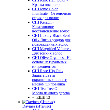
CHI Ionic Hair Color -
Краска для волос
CHI Ionic Color
Illuminate - Оттеночная
серия для волос
CHI Keratin -
Кератиновое
восстановление волос
CHI Luxury Black Seed
Oil - Линия уходов для
поврежденных волос
CHI Magnified Volume -
Для тонких волос
CHI Olive Organics - На
основе натуральных
ингредиентов
CHI Rose Hip Oil -
Защита цвета
окрашенных волос с
маслом шиповника
CHI Tea Tree Oil -
Масло чайного дерева
+ ЕЩЕ 13
Davines (Италия)