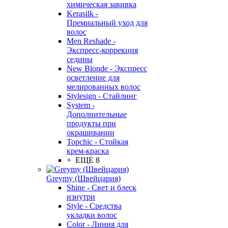
химическая завивка
Kerasilk -
Премиальный уход для
волос
Men Reshade -
Экспресс-коррекция
седины
New Blonde - Экспресс
осветление для
мелированных волос
Stylesign - Стайлинг
System -
Дополнительные
продукты при
окрашивании
Topchic - Стойкая
крем-краска
+ ЕЩЕ 8
Greymy (Швейцария)
Shine - Свет и блеск
изнутри
Style - Средства
укладки волос
Color - Линия для