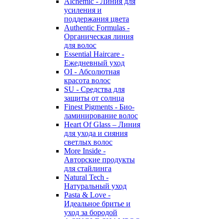
Alchemic - Линия для
усиления и
поддержания цвета
Authentic Formulas -
Органическая линия
для волос
Essential Haircare -
Eжедневный уход
OI - Абсолютная
красота волос
SU - Средства для
защиты от солнца
Finest Pigments - Био-
ламинирование волос
Heart Of Glass – Линия
для ухода и сияния
светлых волос
More Inside -
Авторские продукты
для стайлинга
Natural Tech -
Натуральный уход
Pasta & Love -
Идеальное бритье и
уход за бородой