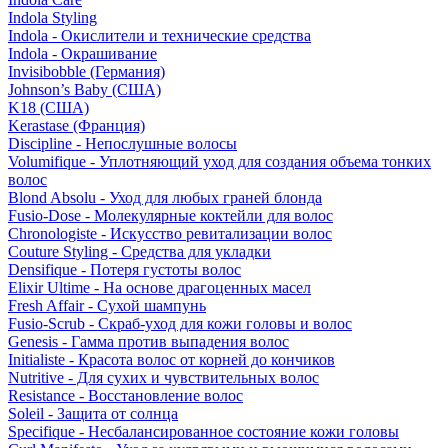
Indola Styling
Indola - Окислители и технические средства
Indola - Окрашивание
Invisibobble (Германия)
Johnson’s Baby (США)
K18 (США)
Kerastase (Франция)
Discipline - Непослушные волосы
Volumifique - Уплотняющий уход для создания объема тонких
волос
Blond Absolu - Уход для любых граней блонда
Fusio-Dose - Молекулярные коктейли для волос
Chronologiste - Искусство ревитализации волос
Couture Styling - Средства для укладки
Densifique - Потеря густоты волос
Elixir Ultime - На основе драгоценных масел
Fresh Affair - Сухой шампунь
Fusio-Scrub - Скраб-уход для кожи головы и волос
Genesis - Гамма против выпадения волос
Initialiste - Красота волос от корней до кончиков
Nutritive - Для сухих и чувствительных волос
Resistance - Восстановление волос
Soleil - Защита от солнца
Specifique - Несбалансированное состояние кожи головы