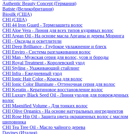
Authentic Beauty Concept (Германия)
Batiste (Великобритания)
Biosilk (США)
CHI (США)
CHI 44 Iron Guard - Термозащита волос
CHI Aloe Vera - Линия для всех типов кудрявых волос
CHI Argan Oil - На основе масла Арганы и дерева Моринга
CHI - Оксиды и осветлители
CHI Deep Brilliance - Глубокое увлажнение и блеск
CHI Enviro - Система разглаживания волос
CHI Man - Мужская серия для волос, усов и бороды
CHI Royal Treatment - Королевский уход
CHI Styling - Ухаживающий стайлинг
CHI Infra - Ежедневный уход
CHI Ionic Hair Color - Краска для волос
CHI Ionic Color Illuminate - Оттеночная серия для волос
CHI Keratin - Кератиновое восстановление волос
CHI Luxury Black Seed Oil - Линия уходов для поврежденных
волос
CHI Magnified Volume - Для тонких волос
CHI Olive Organics - На основе натуральных ингредиентов
CHI Rose Hip Oil - Защита цвета окрашенных волос с маслом
шиповника
CHI Tea Tree Oil - Масло чайного дерева
Davines (Италия)