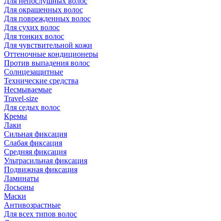
Для непослушных волос
Для окрашенных волос
Для поврежденных волос
Для сухих волос
Для тонких волос
Для чувствительной кожи
Оттеночные кондиционеры
Против выпадения волос
Солнцезащитные
Технические средства
Несмываемые
Travel-size
Для седых волос
Кремы
Лаки
Сильная фиксация
Слабая фиксация
Средняя фиксация
Ультрасильная фиксация
Подвижная фиксация
Ламинаты
Лосьоны
Маски
Антивозрастные
Для всех типов волос