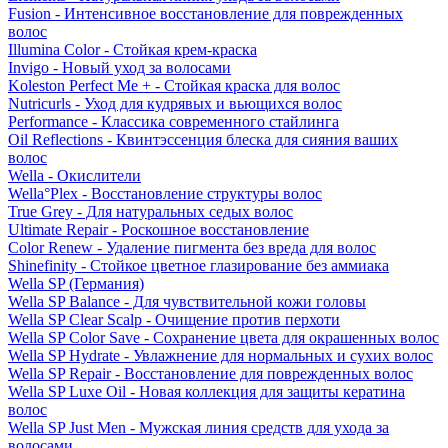
Fusion - Интенсивное восстановление для поврежденных
волос
Illumina Color - Стойкая крем-краска
Invigo - Новый уход за волосами
Koleston Perfect Me + - Стойкая краска для волос
Nutricurls - Уход для кудрявых и вьющихся волос
Performance - Классика современного стайлинга
Oil Reflections - Квинтэссенция блеска для сияния ваших
волос
Wella - Окислители
Wella°Plex - Восстановление структуры волос
True Grey - Для натуральных седых волос
Ultimate Repair - Роскошное восстановление
Color Renew - Удаление пигмента без вреда для волос
Shinefinity - Стойкое цветное глазирование без аммиака
Wella SP (Германия)
Wella SP Balance - Для чувствительной кожи головы
Wella SP Clear Scalp - Очищение против перхоти
Wella SP Color Save - Сохранение цвета для окрашенных волос
Wella SP Hydrate - Увлажнение для нормальных и сухих волос
Wella SP Repair - Восстановление для поврежденных волос
Wella SP Luxe Oil - Новая коллекция для защиты кератина
волос
Wella SP Just Men - Мужская линия средств для ухода за
волосами