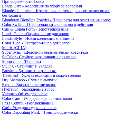
Принадлежности Londa
Londa Care - Коллекция по уходу за волосами
Blondes Unlimited - Креативная система для осветления волос
без фольги
Blondoran Blonding Powder - Препараты для осветления волос
Color Switch - Оттеночная краска прямого действия
Curl & Londa Form - Текстурирование
Londa Color - Окрашивание для волос
Londa Style - Новая коллекция стайлинга
Color Tune - Экспресс-тонер для волос
Matrix (США)
Super Sync - Щелочной безаммиачный краситель
SoColor - Стойкое окрашивание для волос
Moroccanoil (Израиль)
Styling - Стайлинг и укладка
Brushes - Брашинги и расчески
Treatment - Уход за волосами и кожей головы
Dry Shampoo - Сухие шампуни
Repair - Восстановление волос
Hydration - Увлажнение волос
Volume - Объем для волос
Color Care - Уход для окрашенных волос
Frizz Control - Разглаживание
Curl - Уход для кудрявых волос
Color Depositing Mask - Тонирующие маски