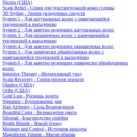
Nioxin (США)
Scalp Relief - Серия для чувствительной кожи головы
3D Styling - Линия укладочных средств
System 1 - Для натуральных волос с намечающейся
тенденцией к выпадению
System 2 - Для заметно редеющих натуральных волос
System 3 - Для окрашенных волос с намечающейся
тенденцией к выпадению
System 4 - Для заметно редеющих окрашенных волос
System 5 - Для химически обработанных волос с
намечающейся тенденцией к выпадению
System 6 - Для заметно редеющих химически обработанных
волос
Intensive Therapy - Интенсивный уход
Scalp Recovery - Серия против перхоти
Olaplex (США)
Oribe (США)
Gold Lust - Роскошь золота
Signature - Вдохновение дня
Hair Alchemy - Сила Возрождения
Beautiful Color - Великолепие цвета
Silverati - Благородство серебра
Bright Blonde - Яркий блонд
Moisture and Control - Источник красоты
Magnificent Volume - Магия объема