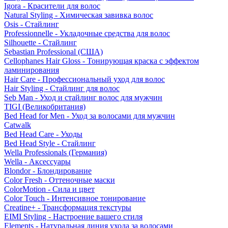
Igora - Красители для волос
Natural Styling - Химическая завивка волос
Osis - Стайлинг
Professionnelle - Укладочные средства для волос
Silhouette - Стайлинг
Sebastian Professional (США)
Cellophanes Hair Gloss - Тонирующая краска с эффектом
ламинирования
Hair Care - Профессиональный уход для волос
Hair Styling - Стайлинг для волос
Seb Man - Уход и стайлинг волос для мужчин
TIGI (Великобритания)
Bed Head for Men - Уход за волосами для мужчин
Catwalk
Bed Head Care - Уходы
Bed Head Style - Стайлинг
Wella Professionals (Германия)
Wella - Аксессуары
Blondor - Блондирование
Color Fresh - Оттеночные маски
ColorMotion - Сила и цвет
Color Touch - Интенсивное тонирование
Creatine+ - Трансформация текстуры
EIMI Styling - Настроение вашего стиля
Elements - Натуральная линия ухода за волосами