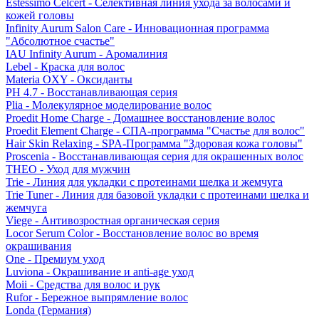
Estessimo Celcert - Селективная линия ухода за волосами и
кожей головы
Infinity Aurum Salon Care - Инновационная программа
"Абсолютное счастье"
IAU Infinity Aurum - Аромалиния
Lebel - Краска для волос
Materia OXY - Оксиданты
PH 4.7 - Восстанавливающая серия
Plia - Молекулярное моделирование волос
Proedit Home Charge - Домашнее восстановление волос
Proedit Element Charge - СПА-программа "Счастье для волос"
Hair Skin Relaxing - SPA-Программа "Здоровая кожа головы"
Proscenia - Восстанавливающая серия для окрашенных волос
THEO - Уход для мужчин
Trie - Линия для укладки с протеинами шелка и жемчуга
Trie Tuner - Линия для базовой укладки с протеинами шелка и
жемчуга
Viege - Антивозростная органическая серия
Locor Serum Color - Восстановление волос во время
окрашивания
One - Премиум уход
Luviona - Окрашивание и anti-age уход
Moii - Средства для волос и рук
Rufor - Бережное выпрямление волос
Londa (Германия)