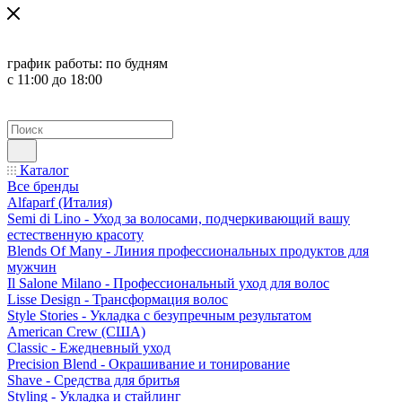
график работы:
по будням
с 11:00 до 18:00
Каталог
Все бренды
Alfaparf (Италия)
Semi di Lino - Уход за волосами, подчеркивающий вашу
естественную красоту
Blends Of Many - Линия профессиональных продуктов для
мужчин
Il Salone Milano - Профессиональный уход для волос
Lisse Design - Трансформация волос
Style Stories - Укладка с безупречным результатом
American Crew (США)
Classic - Ежедневный уход
Precision Blend - Окрашивание и тонирование
Shave - Средства для бритья
Styling - Укладка и стайлинг