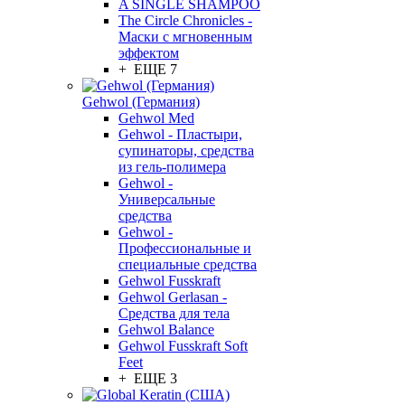
A SINGLE SHAMPOO
The Circle Chronicles -
Маски с мгновенным
эффектом
+ ЕЩЕ 7
Gehwol (Германия)
Gehwol Med
Gehwol - Пластыри,
супинаторы, средства
из гель-полимера
Gehwol -
Универсальные
средства
Gehwol -
Профессиональные и
специальные средства
Gehwol Fusskraft
Gehwol Gerlasan -
Средства для тела
Gehwol Balance
Gehwol Fusskraft Soft
Feet
+ ЕЩЕ 3