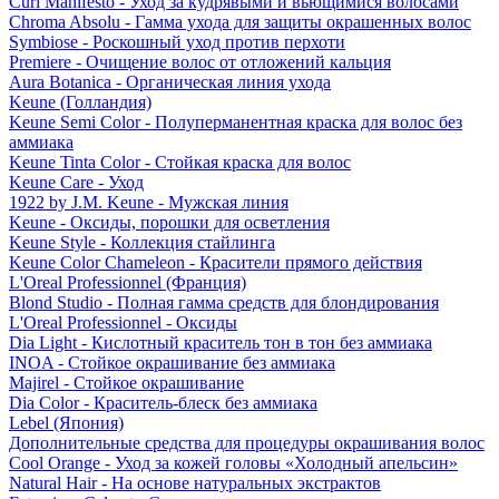
Curl Manifesto - Уход за кудрявыми и вьющимися волосами
Chroma Absolu - Гамма ухода для защиты окрашенных волос
Symbiose - Роскошный уход против перхоти
Premiere - Очищение волос от отложений кальция
Aura Botanica - Органическая линия ухода
Keune (Голландия)
Keune Semi Color - Полуперманентная краска для волос без
аммиака
Keune Tinta Color - Стойкая краска для волос
Keune Care - Уход
1922 by J.M. Keune - Мужская линия
Keune - Оксиды, порошки для осветления
Keune Style - Коллекция стайлинга
Keune Color Chameleon - Красители прямого действия
L'Oreal Professionnel (Франция)
Blond Studio - Полная гамма средств для блондирования
L'Oreal Professionnel - Оксиды
Dia Light - Кислотный краситель тон в тон без аммиака
INOA - Стойкое окрашивание без аммиака
Majirel - Стойкое окрашивание
Dia Color - Краситель-блеск без аммиака
Lebel (Япония)
Дополнительные средства для процедуры окрашивания волос
Cool Orange - Уход за кожей головы «Холодный апельсин»
Natural Hair - На основе натуральных экстрактов