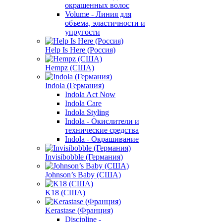
окрашенных волос
Volume - Линия для
объема, эластичности и
упругости
Help Is Here (Россия)
Hempz (США)
Indola (Германия)
Indola Act Now
Indola Care
Indola Styling
Indola - Окислители и
технические средства
Indola - Окрашивание
Invisibobble (Германия)
Johnson’s Baby (США)
K18 (США)
Kerastase (Франция)
Discipline -