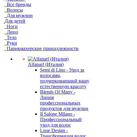
Все бренды
Волосы
Для мужчин
Для детей
Ноги
Лицо
Тело
Руки
Парикмахерские принадлежности
Alfaparf (Италия)
Semi di Lino - Уход за
волосами,
подчеркивающий вашу
естественную красоту
Blends Of Many -
Линия
профессиональных
продуктов для мужчин
Il Salone Milano -
Профессиональный
уход для волос
Lisse Design -
Трансформация волос