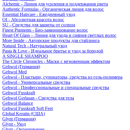
Alchemic - Линия для усиления и поддержания цвета
Authentic Formulas - Органическая линия для волос
Essential Haircare - Eжедневный уход
OI - Абсолютная красота волос
SU - Средства для защиты от солнца
Finest Pigments - Био-ламинирование волос
Heart Of Glass – Линия для ухода и сияния светлых волос
More Inside - Авторские продукты для стайлинга
Natural Tech - Натуральный уход
Pasta & Love - Идеальное бритье и уход за бородой
A SINGLE SHAMPOO
The Circle Chronicles - Маски с мгновенным эффектом
Gehwol (Германия)
Gehwol Med
Gehwol - Пластыри, супинаторы, средства из гель-полимера
Gehwol - Универсальные средства
Gehwol - Профессиональные и специальные средства
Gehwol Fusskraft
Gehwol Gerlasan - Средства для тела
Gehwol Balance
Gehwol Fusskraft Soft Feet
Global Keratin (США)
Glynt (Германия)
Glynt - Уход
Glynt - Окрашивание