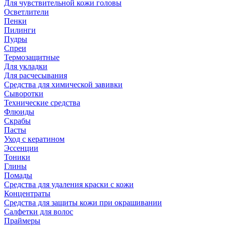
Для чувствительной кожи головы
Осветлители
Пенки
Пилинги
Пудры
Спреи
Термозащитные
Для укладки
Для расчесывания
Средства для химической завивки
Сыворотки
Технические средства
Флюиды
Скрабы
Пасты
Уход с кератином
Эссенции
Тоники
Глины
Помады
Средства для удаления краски с кожи
Концентраты
Средства для защиты кожи при окрашивании
Салфетки для волос
Праймеры