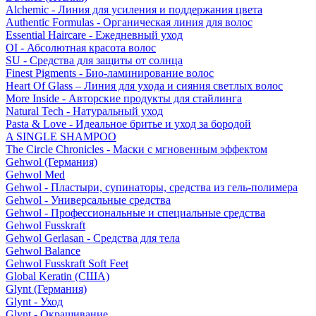
Alchemic - Линия для усиления и поддержания цвета
Authentic Formulas - Органическая линия для волос
Essential Haircare - Eжедневный уход
OI - Абсолютная красота волос
SU - Средства для защиты от солнца
Finest Pigments - Био-ламинирование волос
Heart Of Glass – Линия для ухода и сияния светлых волос
More Inside - Авторские продукты для стайлинга
Natural Tech - Натуральный уход
Pasta & Love - Идеальное бритье и уход за бородой
A SINGLE SHAMPOO
The Circle Chronicles - Маски с мгновенным эффектом
Gehwol (Германия)
Gehwol Med
Gehwol - Пластыри, супинаторы, средства из гель-полимера
Gehwol - Универсальные средства
Gehwol - Профессиональные и специальные средства
Gehwol Fusskraft
Gehwol Gerlasan - Средства для тела
Gehwol Balance
Gehwol Fusskraft Soft Feet
Global Keratin (США)
Glynt (Германия)
Glynt - Уход
Glynt - Окрашивание