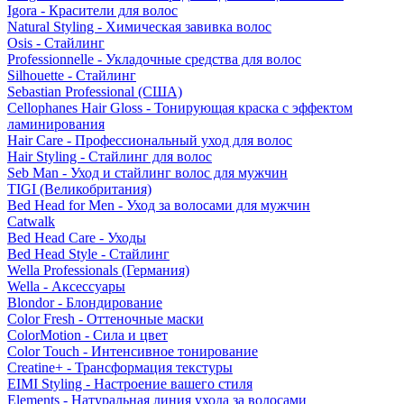
Igora - Красители для волос
Natural Styling - Химическая завивка волос
Osis - Стайлинг
Professionnelle - Укладочные средства для волос
Silhouette - Стайлинг
Sebastian Professional (США)
Cellophanes Hair Gloss - Тонирующая краска с эффектом
ламинирования
Hair Care - Профессиональный уход для волос
Hair Styling - Стайлинг для волос
Seb Man - Уход и стайлинг волос для мужчин
TIGI (Великобритания)
Bed Head for Men - Уход за волосами для мужчин
Catwalk
Bed Head Care - Уходы
Bed Head Style - Стайлинг
Wella Professionals (Германия)
Wella - Аксессуары
Blondor - Блондирование
Color Fresh - Оттеночные маски
ColorMotion - Сила и цвет
Color Touch - Интенсивное тонирование
Creatine+ - Трансформация текстуры
EIMI Styling - Настроение вашего стиля
Elements - Натуральная линия ухода за волосами