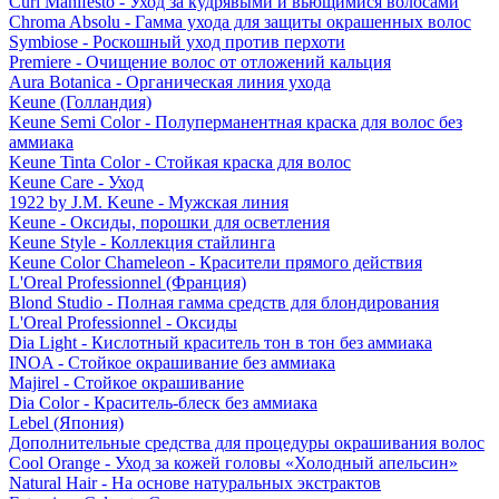
Curl Manifesto - Уход за кудрявыми и вьющимися волосами
Chroma Absolu - Гамма ухода для защиты окрашенных волос
Symbiose - Роскошный уход против перхоти
Premiere - Очищение волос от отложений кальция
Aura Botanica - Органическая линия ухода
Keune (Голландия)
Keune Semi Color - Полуперманентная краска для волос без
аммиака
Keune Tinta Color - Стойкая краска для волос
Keune Care - Уход
1922 by J.M. Keune - Мужская линия
Keune - Оксиды, порошки для осветления
Keune Style - Коллекция стайлинга
Keune Color Chameleon - Красители прямого действия
L'Oreal Professionnel (Франция)
Blond Studio - Полная гамма средств для блондирования
L'Oreal Professionnel - Оксиды
Dia Light - Кислотный краситель тон в тон без аммиака
INOA - Стойкое окрашивание без аммиака
Majirel - Стойкое окрашивание
Dia Color - Краситель-блеск без аммиака
Lebel (Япония)
Дополнительные средства для процедуры окрашивания волос
Cool Orange - Уход за кожей головы «Холодный апельсин»
Natural Hair - На основе натуральных экстрактов