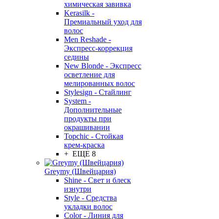
химическая завивка
Kerasilk -
Премиальный уход для
волос
Men Reshade -
Экспресс-коррекция
седины
New Blonde - Экспресс
осветление для
мелированных волос
Stylesign - Стайлинг
System -
Дополнительные
продукты при
окрашивании
Topchic - Стойкая
крем-краска
+ ЕЩЕ 8
Greymy (Швейцария)
Shine - Свет и блеск
изнутри
Style - Средства
укладки волос
Color - Линия для