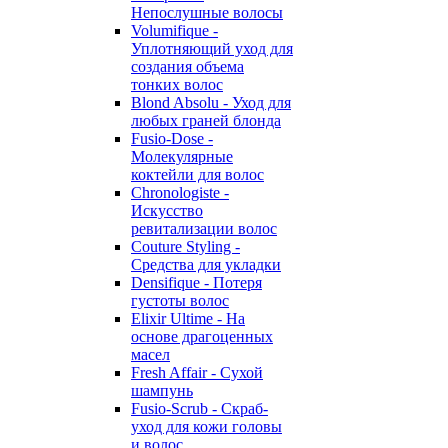
Непослушные волосы
Volumifique -
Уплотняющий уход для
создания объема
тонких волос
Blond Absolu - Уход для
любых граней блонда
Fusio-Dose -
Молекулярные
коктейли для волос
Chronologiste -
Искусство
ревитализации волос
Couture Styling -
Средства для укладки
Densifique - Потеря
густоты волос
Elixir Ultime - На
основе драгоценных
масел
Fresh Affair - Сухой
шампунь
Fusio-Scrub - Скраб-
уход для кожи головы
и волос