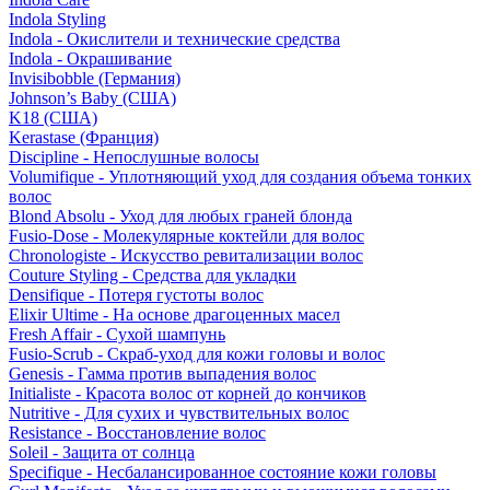
Indola Styling
Indola - Окислители и технические средства
Indola - Окрашивание
Invisibobble (Германия)
Johnson’s Baby (США)
K18 (США)
Kerastase (Франция)
Discipline - Непослушные волосы
Volumifique - Уплотняющий уход для создания объема тонких
волос
Blond Absolu - Уход для любых граней блонда
Fusio-Dose - Молекулярные коктейли для волос
Chronologiste - Искусство ревитализации волос
Couture Styling - Средства для укладки
Densifique - Потеря густоты волос
Elixir Ultime - На основе драгоценных масел
Fresh Affair - Сухой шампунь
Fusio-Scrub - Скраб-уход для кожи головы и волос
Genesis - Гамма против выпадения волос
Initialiste - Красота волос от корней до кончиков
Nutritive - Для сухих и чувствительных волос
Resistance - Восстановление волос
Soleil - Защита от солнца
Specifique - Несбалансированное состояние кожи головы