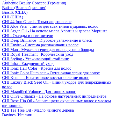
Authentic Beauty Concept (Германия)
Batiste (Великобритания)
Biosilk (США)
CHI (США)
CHI 44 Iron Guard - Термозащита волос
CHI Aloe Vera - Линия для всех типов кудрявых волос
CHI Argan Oil - На основе масла Арганы и дерева Моринга
CHI - Оксиды и осветлители
CHI Deep Brilliance - Глубокое увлажнение и блеск
CHI Enviro - Система разглаживания волос
CHI Man - Мужская серия для волос, усов и бороды
CHI Royal Treatment - Королевский уход
CHI Styling - Ухаживающий стайлинг
CHI Infra - Ежедневный уход
CHI Ionic Hair Color - Краска для волос
CHI Ionic Color Illuminate - Оттеночная серия для волос
CHI Keratin - Кератиновое восстановление волос
CHI Luxury Black Seed Oil - Линия уходов для поврежденных
волос
CHI Magnified Volume - Для тонких волос
CHI Olive Organics - На основе натуральных ингредиентов
CHI Rose Hip Oil - Защита цвета окрашенных волос с маслом
шиповника
CHI Tea Tree Oil - Масло чайного дерева
Davines (Италия)