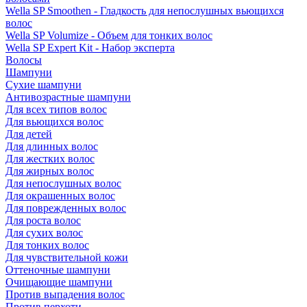
Wella SP Smoothen - Гладкость для непослушных вьющихся
волос
Wella SP Volumize - Объем для тонких волос
Wella SP Expert Kit - Набор эксперта
Волосы
Шампуни
Сухие шампуни
Антивозрастные шампуни
Для всех типов волос
Для вьющихся волос
Для детей
Для длинных волос
Для жестких волос
Для жирных волос
Для непослушных волос
Для окрашенных волос
Для поврежденных волос
Для роста волос
Для сухих волос
Для тонких волос
Для чувствительной кожи
Оттеночные шампуни
Очищающие шампуни
Против выпадения волос
Против перхоти