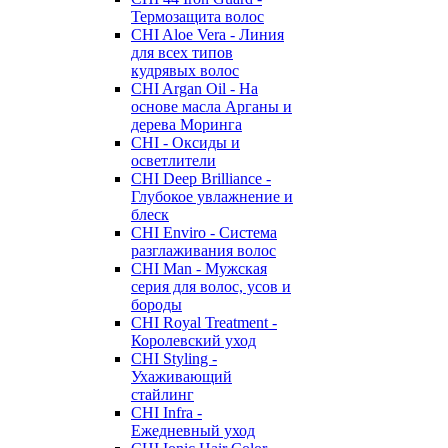
Термозащита волос
CHI Aloe Vera - Линия
для всех типов
кудрявых волос
CHI Argan Oil - На
основе масла Арганы и
дерева Моринга
CHI - Оксиды и
осветлители
CHI Deep Brilliance -
Глубокое увлажнение и
блеск
CHI Enviro - Система
разглаживания волос
CHI Man - Мужская
серия для волос, усов и
бороды
CHI Royal Treatment -
Королевский уход
CHI Styling -
Ухаживающий
стайлинг
CHI Infra -
Ежедневный уход