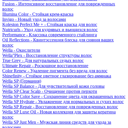
Fusion - Интенсивное восстановление для поврежденных
волос
Illumina Color - Стойкая крем-краска
Invigo - Новый уход за волосами
Koleston Perfect Me + - Стойкая краска для волос
Nutricurls - Уход для кудрявых и вьющихся волос
Performance - Классика современного стайлинга
Oil Reflections - Квинтэссенция блеска для сияния ваших
волос
Wella - Окислители
Wella°Plex - Восстановление структуры волос
True Grey - Для натуральных седых волос
Ultimate Repair - Роскошное восстановление
Color Renew - Удаление пигмента без вреда для волос
Shinefinity - Стойкое цветное глазирование без аммиака
Wella SP (Германия)
Wella SP Balance - Для чувствительной кожи головы
Wella SP Clear Scalp - Очищение против перхоти
Wella SP Color Save - Сохранение цвета для окрашенных волос
Wella SP Hydrate - Увлажнение для нормальных и сухих волос
Wella SP Repair - Восстановление для поврежденных волос
Wella SP Luxe Oil - Новая коллекция для защиты кератина
волос
Wella SP Just Men - Мужская линия средств для ухода за
волосами