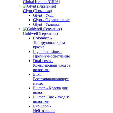
Global Keratin (США)
Glynt (Германия)
Glynt - Уход
Glynt - Окрашивание
Glynt - Укладка
Goldwell (Германия)
Colorance -
Тонирующая крем-
краска
Lightdimensions -
Премиум-осветление
Dualsenses -
Комплексный уход за
волосами
Elixir -
Восстанавливающее
масло
Elumen - Краска для
волос
Elumen Care - Уход за
волосами
Evolution -
Нейтральная