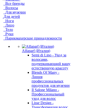
Все бренды
Волосы
Для мужчин
Для детей
Ноги
Лицо
Тело
Руки
Парикмахерские принадлежности
Alfaparf (Италия)
Semi di Lino - Уход за
волосами,
подчеркивающий вашу
естественную красоту
Blends Of Many -
Линия
профессиональных
продуктов для мужчин
Il Salone Milano -
Профессиональный
уход для волос
Lisse Design -
Трансформация волос