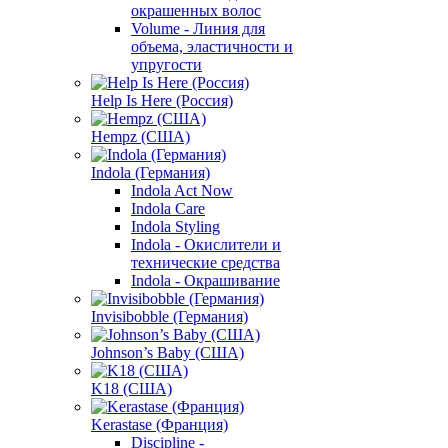
окрашенных волос
Volume - Линия для
объема, эластичности и
упругости
Help Is Here (Россия)
Hempz (США)
Indola (Германия)
Indola Act Now
Indola Care
Indola Styling
Indola - Окислители и
технические средства
Indola - Окрашивание
Invisibobble (Германия)
Johnson’s Baby (США)
K18 (США)
Kerastase (Франция)
Discipline -