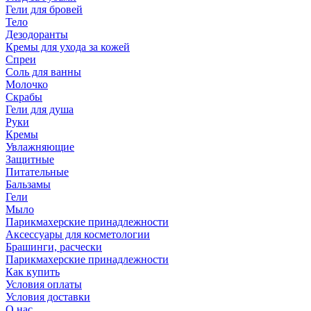
Гели для бровей
Тело
Дезодоранты
Кремы для ухода за кожей
Спреи
Соль для ванны
Молочко
Скрабы
Гели для душа
Руки
Кремы
Увлажняющие
Защитные
Питательные
Бальзамы
Гели
Мыло
Парикмахерские принадлежности
Аксессуары для косметологии
Брашинги, расчески
Парикмахерские принадлежности
Как купить
Условия оплаты
Условия доставки
О нас