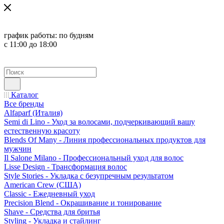
график работы:
по будням
с 11:00 до 18:00
Каталог
Все бренды
Alfaparf (Италия)
Semi di Lino - Уход за волосами, подчеркивающий вашу
естественную красоту
Blends Of Many - Линия профессиональных продуктов для
мужчин
Il Salone Milano - Профессиональный уход для волос
Lisse Design - Трансформация волос
Style Stories - Укладка с безупречным результатом
American Crew (США)
Classic - Ежедневный уход
Precision Blend - Окрашивание и тонирование
Shave - Средства для бритья
Styling - Укладка и стайлинг