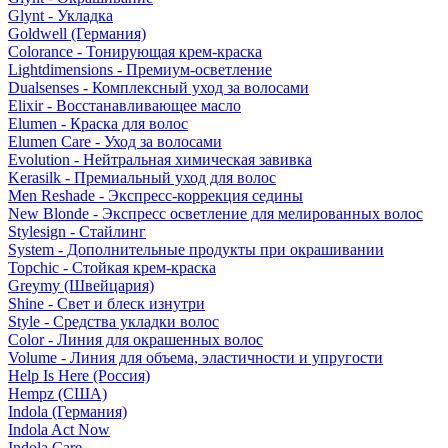
Glynt - Укладка
Goldwell (Германия)
Colorance - Тонирующая крем-краска
Lightdimensions - Премиум-осветление
Dualsenses - Комплексный уход за волосами
Elixir - Восстанавливающее масло
Elumen - Краска для волос
Elumen Care - Уход за волосами
Evolution - Нейтральная химическая завивка
Kerasilk - Премиальный уход для волос
Men Reshade - Экспресс-коррекция седины
New Blonde - Экспресс осветление для мелированных волос
Stylesign - Стайлинг
System - Дополнительные продукты при окрашивании
Topchic - Стойкая крем-краска
Greymy (Швейцария)
Shine - Свет и блеск изнутри
Style - Средства укладки волос
Color - Линия для окрашенных волос
Volume - Линия для объема, эластичности и упругости
Help Is Here (Россия)
Hempz (США)
Indola (Германия)
Indola Act Now
Indola Care