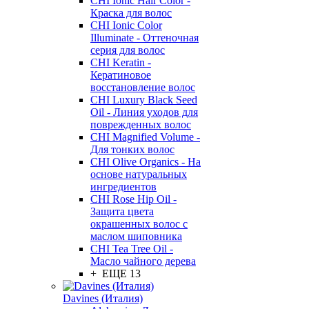
CHI Ionic Hair Color -
Краска для волос
CHI Ionic Color
Illuminate - Оттеночная
серия для волос
CHI Keratin -
Кератиновое
восстановление волос
CHI Luxury Black Seed
Oil - Линия уходов для
поврежденных волос
CHI Magnified Volume -
Для тонких волос
CHI Olive Organics - На
основе натуральных
ингредиентов
CHI Rose Hip Oil -
Защита цвета
окрашенных волос с
маслом шиповника
CHI Tea Tree Oil -
Масло чайного дерева
+ ЕЩЕ 13
Davines (Италия)