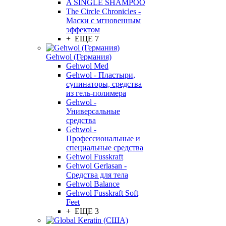
A SINGLE SHAMPOO
The Circle Chronicles -
Маски с мгновенным
эффектом
+ ЕЩЕ 7
Gehwol (Германия)
Gehwol Med
Gehwol - Пластыри,
супинаторы, средства
из гель-полимера
Gehwol -
Универсальные
средства
Gehwol -
Профессиональные и
специальные средства
Gehwol Fusskraft
Gehwol Gerlasan -
Средства для тела
Gehwol Balance
Gehwol Fusskraft Soft
Feet
+ ЕЩЕ 3