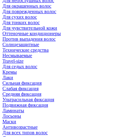
Для непослушных волос
Для окрашенных волос
Для поврежденных волос
Для сухих волос
Для тонких волос
Для чувствительной кожи
Оттеночные кондиционеры
Против выпадения волос
Солнцезащитные
Технические средства
Несмываемые
Travel-size
Для седых волос
Кремы
Лаки
Сильная фиксация
Слабая фиксация
Средняя фиксация
Ультрасильная фиксация
Подвижная фиксация
Ламинаты
Лосьоны
Маски
Антивозрастные
Для всех типов волос