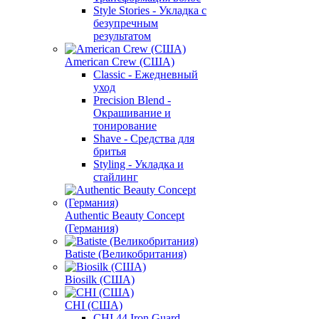
Style Stories - Укладка с
безупречным
результатом
American Crew (США)
Classic - Ежедневный
уход
Precision Blend -
Окрашивание и
тонирование
Shave - Средства для
бритья
Styling - Укладка и
стайлинг
Authentic Beauty Concept
(Германия)
Batiste (Великобритания)
Biosilk (США)
CHI (США)
CHI 44 Iron Guard -