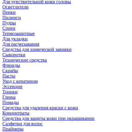
Для чувствительной кожи головы
Осветлители
Пенки
Пилинги
Пудры
Спреи
Термозащитные
Для укладки
Для расчесывания
Средства для химической завивки
Сыворотки
Технические средства
Флюиды
Скрабы
Пасты
Уход с кератином
Эссенции
Тоники
Глины
Помады
Средства для удаления краски с кожи
Концентраты
Средства для защиты кожи при окрашивании
Салфетки для волос
Праймеры