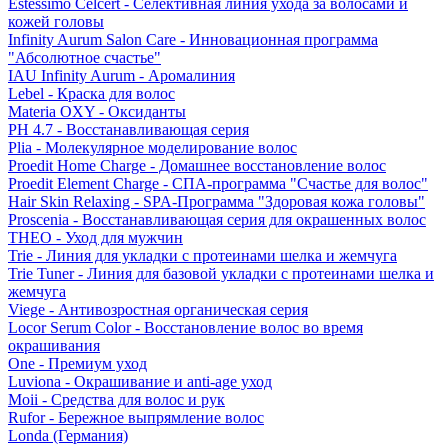
Estessimo Celcert - Селективная линия ухода за волосами и
кожей головы
Infinity Aurum Salon Care - Инновационная программа
"Абсолютное счастье"
IAU Infinity Aurum - Аромалиния
Lebel - Краска для волос
Materia OXY - Оксиданты
PH 4.7 - Восстанавливающая серия
Plia - Молекулярное моделирование волос
Proedit Home Charge - Домашнее восстановление волос
Proedit Element Charge - СПА-программа "Счастье для волос"
Hair Skin Relaxing - SPA-Программа "Здоровая кожа головы"
Proscenia - Восстанавливающая серия для окрашенных волос
THEO - Уход для мужчин
Trie - Линия для укладки с протеинами шелка и жемчуга
Trie Tuner - Линия для базовой укладки с протеинами шелка и
жемчуга
Viege - Антивозростная органическая серия
Locor Serum Color - Восстановление волос во время
окрашивания
One - Премиум уход
Luviona - Окрашивание и anti-age уход
Moii - Средства для волос и рук
Rufor - Бережное выпрямление волос
Londa (Германия)