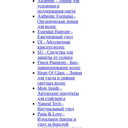
Alchemic - Линия для
усиления и
поддержания цвета
Authentic Formulas -
Органическая линия
для волос
Essential Haircare -
Eжедневный уход
OI - Абсолютная
красота волос
SU - Средства для
защиты от солнца
Finest Pigments - Био-
ламинирование волос
Heart Of Glass – Линия
для ухода и сияния
светлых волос
More Inside -
Авторские продукты
для стайлинга
Natural Tech -
Натуральный уход
Pasta & Love -
Идеальное бритье и
уход за бородой