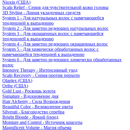
Nioxin (США)
Scalp Relief - Серия для чувствительной кожи головы
3D Styling - Линия укладочных средств
System 1 - Для натуральных волос с намечающейся
тенденцией к выпадению
System 2 - Для заметно редеющих натуральных волос
System 3 - Для окрашенных волос с намечающейся
тенденцией к выпадению
System 4 - Для заметно редеющих окрашенных волос
System 5 - Для химически обработанных волос с
намечающейся тенденцией к выпадению
System 6 - Для заметно редеющих химически обработанных
волос
Intensive Therapy - Интенсивный уход
Scalp Recovery - Серия против перхоти
Olaplex (США)
Oribe (США)
Gold Lust - Роскошь золота
Signature - Вдохновение дня
Hair Alchemy - Сила Возрождения
Beautiful Color - Великолепие цвета
Silverati - Благородство серебра
Bright Blonde - Яркий блонд
Moisture and Control - Источник красоты
Magnificent Volume - Магия объема