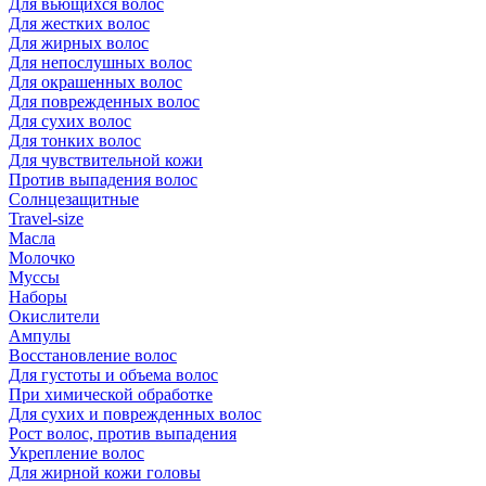
Для вьющихся волос
Для жестких волос
Для жирных волос
Для непослушных волос
Для окрашенных волос
Для поврежденных волос
Для сухих волос
Для тонких волос
Для чувствительной кожи
Против выпадения волос
Солнцезащитные
Travel-size
Масла
Молочко
Муссы
Наборы
Окислители
Ампулы
Восстановление волос
Для густоты и объема волос
При химической обработке
Для сухих и поврежденных волос
Рост волос, против выпадения
Укрепление волос
Для жирной кожи головы