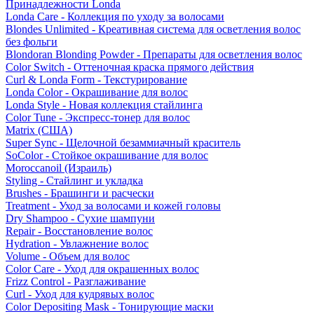
Принадлежности Londa
Londa Care - Коллекция по уходу за волосами
Blondes Unlimited - Креативная система для осветления волос
без фольги
Blondoran Blonding Powder - Препараты для осветления волос
Color Switch - Оттеночная краска прямого действия
Curl & Londa Form - Текстурирование
Londa Color - Окрашивание для волос
Londa Style - Новая коллекция стайлинга
Color Tune - Экспресс-тонер для волос
Matrix (США)
Super Sync - Щелочной безаммиачный краситель
SoColor - Стойкое окрашивание для волос
Moroccanoil (Израиль)
Styling - Стайлинг и укладка
Brushes - Брашинги и расчески
Treatment - Уход за волосами и кожей головы
Dry Shampoo - Сухие шампуни
Repair - Восстановление волос
Hydration - Увлажнение волос
Volume - Объем для волос
Color Care - Уход для окрашенных волос
Frizz Control - Разглаживание
Curl - Уход для кудрявых волос
Color Depositing Mask - Тонирующие маски