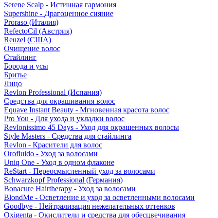
Serene Scalp - Истинная гармония
Supershine - Драгоценное сияние
Proraso (Италия)
RefectoCil (Австрия)
Reuzel (США)
Очищение волос
Стайлинг
Борода и усы
Бритье
Лицо
Revlon Professional (Испания)
Средства для окрашивания волос
Equave Instant Beauty - Мгновенная красота волос
Pro You - Для ухода и укладки волос
Revlonissimo 45 Days - Уход для окрашенных волосы
Style Masters - Средства для стайлинга
Revlon - Красители для волос
Orofluido - Уход за волосами
Uniq One - Уход в одном флаконе
ReStart - Переосмысленный уход за волосами
Schwarzkopf Professional (Германия)
Bonacure Hairtherapy - Уход за волосами
BlondMe - Осветление и уход за осветленными волосами
Goodbye - Нейтрализация нежелательных оттенков
Oxigenta - Окислители и средства для обесцвечивания