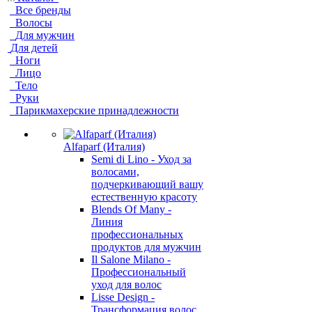
Все бренды
Волосы
Для мужчин
Для детей
Ноги
Лицо
Тело
Руки
Парикмахерские принадлежности
Alfaparf (Италия)
Semi di Lino - Уход за
волосами,
подчеркивающий вашу
естественную красоту
Blends Of Many -
Линия
профессиональных
продуктов для мужчин
Il Salone Milano -
Профессиональный
уход для волос
Lisse Design -
Трансформация волос