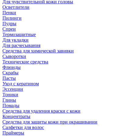
Для чувствительной кожи головы
Осветлители
Пенки
Пилинги
Пудры
Спреи
Термозащитные
Для укладки
Для расчесывания
Средства для химической завивки
Сыворотки
Технические средства
Флюиды
Скрабы
Пасты
Уход с кератином
Эссенции
Тоники
Глины
Помады
Средства для удаления краски с кожи
Концентраты
Средства для защиты кожи при окрашивании
Салфетки для волос
Праймеры