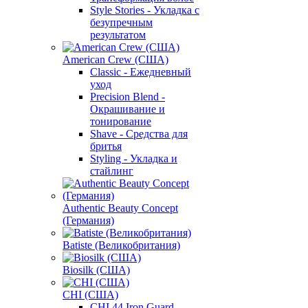
Style Stories - Укладка с
безупречным
результатом
American Crew (США)
Classic - Ежедневный
уход
Precision Blend -
Окрашивание и
тонирование
Shave - Средства для
бритья
Styling - Укладка и
стайлинг
Authentic Beauty Concept
(Германия)
Batiste (Великобритания)
Biosilk (США)
CHI (США)
CHI 44 Iron Guard -