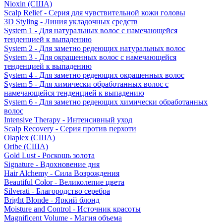
Nioxin (США)
Scalp Relief - Серия для чувствительной кожи головы
3D Styling - Линия укладочных средств
System 1 - Для натуральных волос с намечающейся
тенденцией к выпадению
System 2 - Для заметно редеющих натуральных волос
System 3 - Для окрашенных волос с намечающейся
тенденцией к выпадению
System 4 - Для заметно редеющих окрашенных волос
System 5 - Для химически обработанных волос с
намечающейся тенденцией к выпадению
System 6 - Для заметно редеющих химически обработанных
волос
Intensive Therapy - Интенсивный уход
Scalp Recovery - Серия против перхоти
Olaplex (США)
Oribe (США)
Gold Lust - Роскошь золота
Signature - Вдохновение дня
Hair Alchemy - Сила Возрождения
Beautiful Color - Великолепие цвета
Silverati - Благородство серебра
Bright Blonde - Яркий блонд
Moisture and Control - Источник красоты
Magnificent Volume - Магия объема