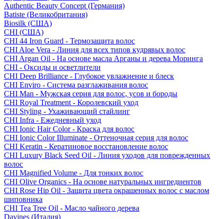
Authentic Beauty Concept (Германия)
Batiste (Великобритания)
Biosilk (США)
CHI (США)
CHI 44 Iron Guard - Термозащита волос
CHI Aloe Vera - Линия для всех типов кудрявых волос
CHI Argan Oil - На основе масла Арганы и дерева Моринга
CHI - Оксиды и осветлители
CHI Deep Brilliance - Глубокое увлажнение и блеск
CHI Enviro - Система разглаживания волос
CHI Man - Мужская серия для волос, усов и бороды
CHI Royal Treatment - Королевский уход
CHI Styling - Ухаживающий стайлинг
CHI Infra - Ежедневный уход
CHI Ionic Hair Color - Краска для волос
CHI Ionic Color Illuminate - Оттеночная серия для волос
CHI Keratin - Кератиновое восстановление волос
CHI Luxury Black Seed Oil - Линия уходов для поврежденных
волос
CHI Magnified Volume - Для тонких волос
CHI Olive Organics - На основе натуральных ингредиентов
CHI Rose Hip Oil - Защита цвета окрашенных волос с маслом
шиповника
CHI Tea Tree Oil - Масло чайного дерева
Davines (Италия)