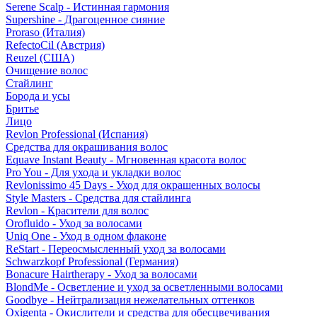
Serene Scalp - Истинная гармония
Supershine - Драгоценное сияние
Proraso (Италия)
RefectoCil (Австрия)
Reuzel (США)
Очищение волос
Стайлинг
Борода и усы
Бритье
Лицо
Revlon Professional (Испания)
Средства для окрашивания волос
Equave Instant Beauty - Мгновенная красота волос
Pro You - Для ухода и укладки волос
Revlonissimo 45 Days - Уход для окрашенных волосы
Style Masters - Средства для стайлинга
Revlon - Красители для волос
Orofluido - Уход за волосами
Uniq One - Уход в одном флаконе
ReStart - Переосмысленный уход за волосами
Schwarzkopf Professional (Германия)
Bonacure Hairtherapy - Уход за волосами
BlondMe - Осветление и уход за осветленными волосами
Goodbye - Нейтрализация нежелательных оттенков
Oxigenta - Окислители и средства для обесцвечивания