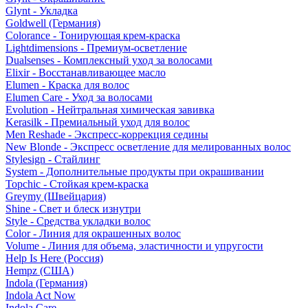
Glynt - Укладка
Goldwell (Германия)
Colorance - Тонирующая крем-краска
Lightdimensions - Премиум-осветление
Dualsenses - Комплексный уход за волосами
Elixir - Восстанавливающее масло
Elumen - Краска для волос
Elumen Care - Уход за волосами
Evolution - Нейтральная химическая завивка
Kerasilk - Премиальный уход для волос
Men Reshade - Экспресс-коррекция седины
New Blonde - Экспресс осветление для мелированных волос
Stylesign - Стайлинг
System - Дополнительные продукты при окрашивании
Topchic - Стойкая крем-краска
Greymy (Швейцария)
Shine - Свет и блеск изнутри
Style - Средства укладки волос
Color - Линия для окрашенных волос
Volume - Линия для объема, эластичности и упругости
Help Is Here (Россия)
Hempz (США)
Indola (Германия)
Indola Act Now
Indola Care