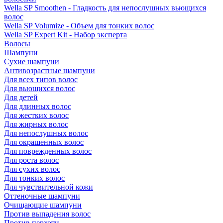
Wella SP Smoothen - Гладкость для непослушных вьющихся
волос
Wella SP Volumize - Объем для тонких волос
Wella SP Expert Kit - Набор эксперта
Волосы
Шампуни
Сухие шампуни
Антивозрастные шампуни
Для всех типов волос
Для вьющихся волос
Для детей
Для длинных волос
Для жестких волос
Для жирных волос
Для непослушных волос
Для окрашенных волос
Для поврежденных волос
Для роста волос
Для сухих волос
Для тонких волос
Для чувствительной кожи
Оттеночные шампуни
Очищающие шампуни
Против выпадения волос
Против перхоти