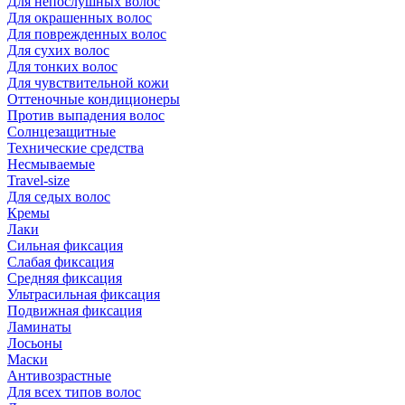
Для непослушных волос
Для окрашенных волос
Для поврежденных волос
Для сухих волос
Для тонких волос
Для чувствительной кожи
Оттеночные кондиционеры
Против выпадения волос
Солнцезащитные
Технические средства
Несмываемые
Travel-size
Для седых волос
Кремы
Лаки
Сильная фиксация
Слабая фиксация
Средняя фиксация
Ультрасильная фиксация
Подвижная фиксация
Ламинаты
Лосьоны
Маски
Антивозрастные
Для всех типов волос