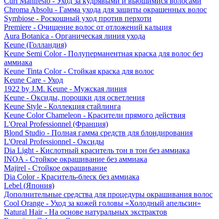
Curl Manifesto - Уход за кудрявыми и вьющимися волосами
Chroma Absolu - Гамма ухода для защиты окрашенных волос
Symbiose - Роскошный уход против перхоти
Premiere - Очищение волос от отложений кальция
Aura Botanica - Органическая линия ухода
Keune (Голландия)
Keune Semi Color - Полуперманентная краска для волос без
аммиака
Keune Tinta Color - Стойкая краска для волос
Keune Care - Уход
1922 by J.M. Keune - Мужская линия
Keune - Оксиды, порошки для осветления
Keune Style - Коллекция стайлинга
Keune Color Chameleon - Красители прямого действия
L'Oreal Professionnel (Франция)
Blond Studio - Полная гамма средств для блондирования
L'Oreal Professionnel - Оксиды
Dia Light - Кислотный краситель тон в тон без аммиака
INOA - Стойкое окрашивание без аммиака
Majirel - Стойкое окрашивание
Dia Color - Краситель-блеск без аммиака
Lebel (Япония)
Дополнительные средства для процедуры окрашивания волос
Cool Orange - Уход за кожей головы «Холодный апельсин»
Natural Hair - На основе натуральных экстрактов