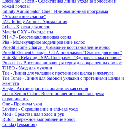
Estessimo Celcert - Селективная линия ухода за волосами и
кожей головы
Infinity Aurum Salon Care - Инновационная программа
"Абсолютное счастье"
IAU Infinity Aurum - Аромалиния
Lebel - Краска для волос
Materia OXY - Оксиданты
PH 4.7 - Восстанавливающая серия
Plia - Молекулярное моделирование волос
Proedit Home Charge - Домашнее восстановление волос
Proedit Element Charge - СПА-программа "Счастье для волос"
Hair Skin Relaxing - SPA-Программа "Здоровая кожа головы"
Proscenia - Восстанавливающая серия для окрашенных волос
THEO - Уход для мужчин
Trie - Линия для укладки с протеинами шелка и жемчуга
Trie Tuner - Линия для базовой укладки с протеинами шелка и
жемчуга
Viege - Антивозростная органическая серия
Locor Serum Color - Восстановление волос во время
окрашивания
One - Премиум уход
Luviona - Окрашивание и anti-age уход
Moii - Средства для волос и рук
Rufor - Бережное выпрямление волос
Londa (Германия)