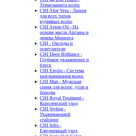
Термозащита волос
CHI Aloe Vera - Линия
для всех типов
кудрявых волос
CHI Argan Oil - На
основе масла Арганы и
дерева Моринга
CHI - Оксиды и
осветлители
CHI Deep Brilliance -
Глубокое увлажнение и
блеск
CHI Enviro - Система
разглаживания волос
CHI Man - Мужская
серия для волос, усов и
бороды
CHI Royal Treatment -
Королевский уход
CHI Styling -
Ухаживающий
стайлинг
CHI Infra -
Ежедневный уход