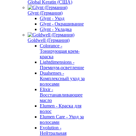
Global Keratin (США)
Glynt (Германия)
Glynt - Уход
Glynt - Окрашивание
Glynt - Укладка
Goldwell (Германия)
Colorance -
Тонирующая крем-
краска
Lightdimensions -
Премиум-осветление
Dualsenses -
Комплексный уход за
волосами
Elixir -
Восстанавливающее
масло
Elumen - Краска для
волос
Elumen Care - Уход за
волосами
Evolution -
Нейтральная