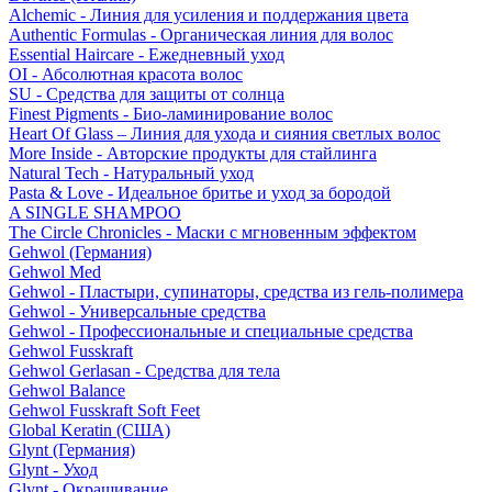
Alchemic - Линия для усиления и поддержания цвета
Authentic Formulas - Органическая линия для волос
Essential Haircare - Eжедневный уход
OI - Абсолютная красота волос
SU - Средства для защиты от солнца
Finest Pigments - Био-ламинирование волос
Heart Of Glass – Линия для ухода и сияния светлых волос
More Inside - Авторские продукты для стайлинга
Natural Tech - Натуральный уход
Pasta & Love - Идеальное бритье и уход за бородой
A SINGLE SHAMPOO
The Circle Chronicles - Маски с мгновенным эффектом
Gehwol (Германия)
Gehwol Med
Gehwol - Пластыри, супинаторы, средства из гель-полимера
Gehwol - Универсальные средства
Gehwol - Профессиональные и специальные средства
Gehwol Fusskraft
Gehwol Gerlasan - Средства для тела
Gehwol Balance
Gehwol Fusskraft Soft Feet
Global Keratin (США)
Glynt (Германия)
Glynt - Уход
Glynt - Окрашивание