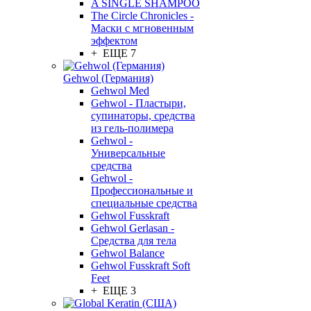
A SINGLE SHAMPOO
The Circle Chronicles -
Маски с мгновенным
эффектом
+ ЕЩЕ 7
Gehwol (Германия)
Gehwol Med
Gehwol - Пластыри,
супинаторы, средства
из гель-полимера
Gehwol -
Универсальные
средства
Gehwol -
Профессиональные и
специальные средства
Gehwol Fusskraft
Gehwol Gerlasan -
Средства для тела
Gehwol Balance
Gehwol Fusskraft Soft
Feet
+ ЕЩЕ 3