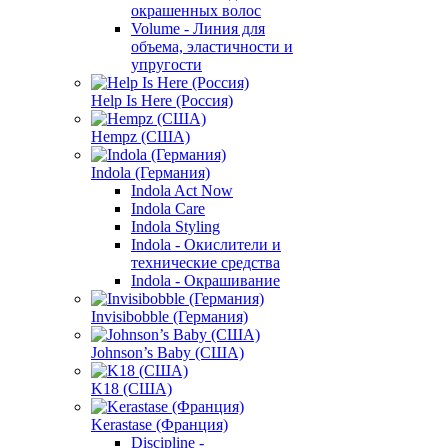
окрашенных волос
Volume - Линия для
объема, эластичности и
упругости
Help Is Here (Россия)
Hempz (США)
Indola (Германия)
Indola Act Now
Indola Care
Indola Styling
Indola - Окислители и
технические средства
Indola - Окрашивание
Invisibobble (Германия)
Johnson’s Baby (США)
K18 (США)
Kerastase (Франция)
Discipline -