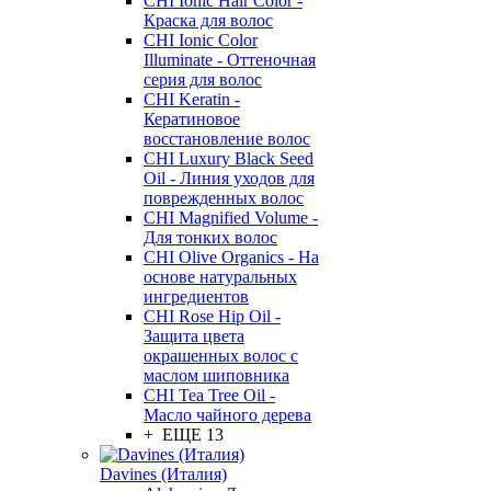
CHI Ionic Hair Color -
Краска для волос
CHI Ionic Color
Illuminate - Оттеночная
серия для волос
CHI Keratin -
Кератиновое
восстановление волос
CHI Luxury Black Seed
Oil - Линия уходов для
поврежденных волос
CHI Magnified Volume -
Для тонких волос
CHI Olive Organics - На
основе натуральных
ингредиентов
CHI Rose Hip Oil -
Защита цвета
окрашенных волос с
маслом шиповника
CHI Tea Tree Oil -
Масло чайного дерева
+ ЕЩЕ 13
Davines (Италия)