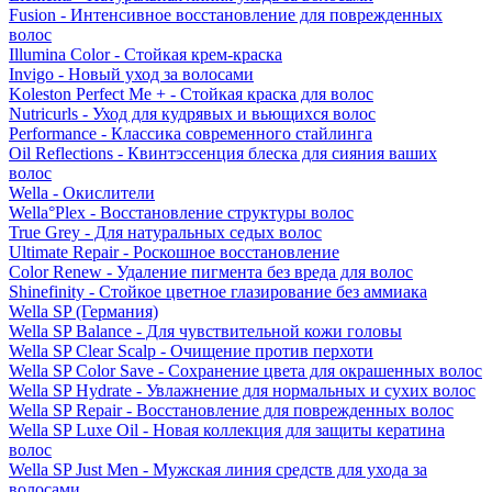
Fusion - Интенсивное восстановление для поврежденных
волос
Illumina Color - Стойкая крем-краска
Invigo - Новый уход за волосами
Koleston Perfect Me + - Стойкая краска для волос
Nutricurls - Уход для кудрявых и вьющихся волос
Performance - Классика современного стайлинга
Oil Reflections - Квинтэссенция блеска для сияния ваших
волос
Wella - Окислители
Wella°Plex - Восстановление структуры волос
True Grey - Для натуральных седых волос
Ultimate Repair - Роскошное восстановление
Color Renew - Удаление пигмента без вреда для волос
Shinefinity - Стойкое цветное глазирование без аммиака
Wella SP (Германия)
Wella SP Balance - Для чувствительной кожи головы
Wella SP Clear Scalp - Очищение против перхоти
Wella SP Color Save - Сохранение цвета для окрашенных волос
Wella SP Hydrate - Увлажнение для нормальных и сухих волос
Wella SP Repair - Восстановление для поврежденных волос
Wella SP Luxe Oil - Новая коллекция для защиты кератина
волос
Wella SP Just Men - Мужская линия средств для ухода за
волосами