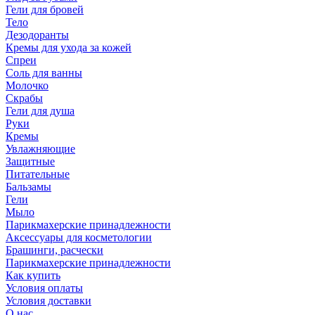
Гели для бровей
Тело
Дезодоранты
Кремы для ухода за кожей
Спреи
Соль для ванны
Молочко
Скрабы
Гели для душа
Руки
Кремы
Увлажняющие
Защитные
Питательные
Бальзамы
Гели
Мыло
Парикмахерские принадлежности
Аксессуары для косметологии
Брашинги, расчески
Парикмахерские принадлежности
Как купить
Условия оплаты
Условия доставки
О нас