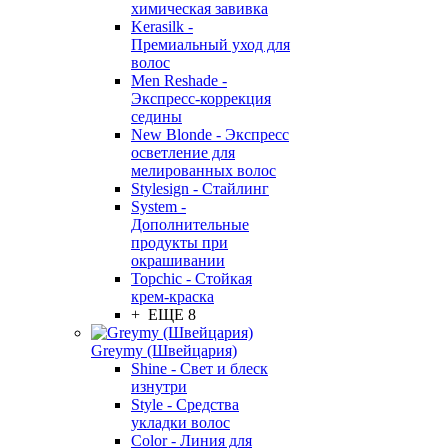
химическая завивка
Kerasilk -
Премиальный уход для
волос
Men Reshade -
Экспресс-коррекция
седины
New Blonde - Экспресс
осветление для
мелированных волос
Stylesign - Стайлинг
System -
Дополнительные
продукты при
окрашивании
Topchic - Стойкая
крем-краска
+ ЕЩЕ 8
Greymy (Швейцария)
Shine - Свет и блеск
изнутри
Style - Средства
укладки волос
Color - Линия для