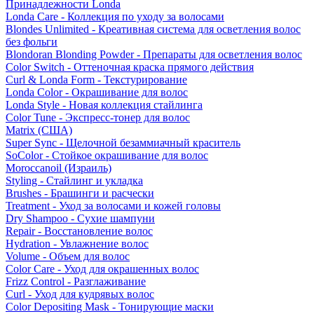
Принадлежности Londa
Londa Care - Коллекция по уходу за волосами
Blondes Unlimited - Креативная система для осветления волос
без фольги
Blondoran Blonding Powder - Препараты для осветления волос
Color Switch - Оттеночная краска прямого действия
Curl & Londa Form - Текстурирование
Londa Color - Окрашивание для волос
Londa Style - Новая коллекция стайлинга
Color Tune - Экспресс-тонер для волос
Matrix (США)
Super Sync - Щелочной безаммиачный краситель
SoColor - Стойкое окрашивание для волос
Moroccanoil (Израиль)
Styling - Стайлинг и укладка
Brushes - Брашинги и расчески
Treatment - Уход за волосами и кожей головы
Dry Shampoo - Сухие шампуни
Repair - Восстановление волос
Hydration - Увлажнение волос
Volume - Объем для волос
Color Care - Уход для окрашенных волос
Frizz Control - Разглаживание
Curl - Уход для кудрявых волос
Color Depositing Mask - Тонирующие маски