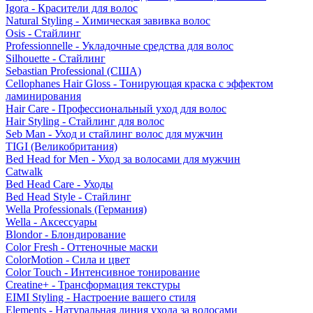
Igora - Красители для волос
Natural Styling - Химическая завивка волос
Osis - Стайлинг
Professionnelle - Укладочные средства для волос
Silhouette - Стайлинг
Sebastian Professional (США)
Cellophanes Hair Gloss - Тонирующая краска с эффектом
ламинирования
Hair Care - Профессиональный уход для волос
Hair Styling - Стайлинг для волос
Seb Man - Уход и стайлинг волос для мужчин
TIGI (Великобритания)
Bed Head for Men - Уход за волосами для мужчин
Catwalk
Bed Head Care - Уходы
Bed Head Style - Стайлинг
Wella Professionals (Германия)
Wella - Аксессуары
Blondor - Блондирование
Color Fresh - Оттеночные маски
ColorMotion - Сила и цвет
Color Touch - Интенсивное тонирование
Creatine+ - Трансформация текстуры
EIMI Styling - Настроение вашего стиля
Elements - Натуральная линия ухода за волосами