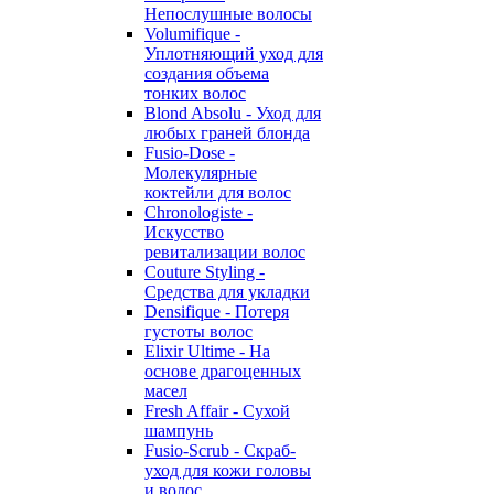
Непослушные волосы
Volumifique -
Уплотняющий уход для
создания объема
тонких волос
Blond Absolu - Уход для
любых граней блонда
Fusio-Dose -
Молекулярные
коктейли для волос
Chronologiste -
Искусство
ревитализации волос
Couture Styling -
Средства для укладки
Densifique - Потеря
густоты волос
Elixir Ultime - На
основе драгоценных
масел
Fresh Affair - Сухой
шампунь
Fusio-Scrub - Скраб-
уход для кожи головы
и волос