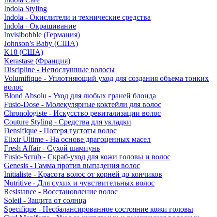
Indola Styling
Indola - Окислители и технические средства
Indola - Окрашивание
Invisibobble (Германия)
Johnson’s Baby (США)
K18 (США)
Kerastase (Франция)
Discipline - Непослушные волосы
Volumifique - Уплотняющий уход для создания объема тонких
волос
Blond Absolu - Уход для любых граней блонда
Fusio-Dose - Молекулярные коктейли для волос
Chronologiste - Искусство ревитализации волос
Couture Styling - Средства для укладки
Densifique - Потеря густоты волос
Elixir Ultime - На основе драгоценных масел
Fresh Affair - Сухой шампунь
Fusio-Scrub - Скраб-уход для кожи головы и волос
Genesis - Гамма против выпадения волос
Initialiste - Красота волос от корней до кончиков
Nutritive - Для сухих и чувствительных волос
Resistance - Восстановление волос
Soleil - Защита от солнца
Specifique - Несбалансированное состояние кожи головы