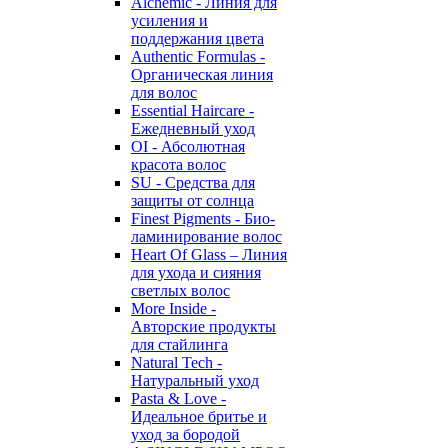
Alchemic - Линия для
усиления и
поддержания цвета
Authentic Formulas -
Органическая линия
для волос
Essential Haircare -
Eжедневный уход
OI - Абсолютная
красота волос
SU - Средства для
защиты от солнца
Finest Pigments - Био-
ламинирование волос
Heart Of Glass – Линия
для ухода и сияния
светлых волос
More Inside -
Авторские продукты
для стайлинга
Natural Tech -
Натуральный уход
Pasta & Love -
Идеальное бритье и
уход за бородой