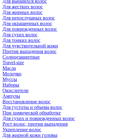
Для вьющихся волос
Для жестких волос
Для жирных волос
Для непослушных волос
Для окрашенных волос
Для поврежденных волос
Для сухих волос
Для тонких волос
Для чувствительной кожи
Против выпадения волос
Солнцезащитные
Travel-size
Масла
Молочко
Муссы
Наборы
Окислители
Ампулы
Восстановление волос
Для густоты и объема волос
При химической обработке
Для сухих и поврежденных волос
Рост волос, против выпадения
Укрепление волос
Для жирной кожи головы