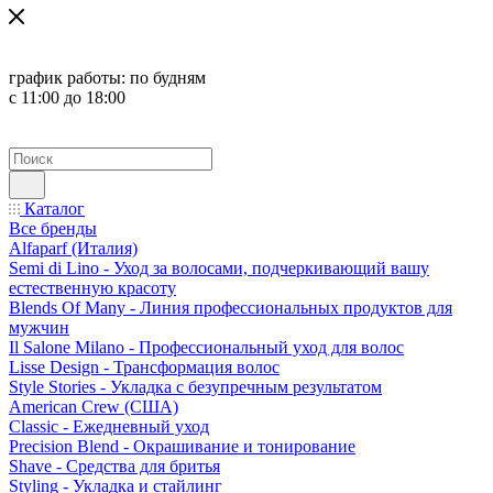
график работы:
по будням
с 11:00 до 18:00
Каталог
Все бренды
Alfaparf (Италия)
Semi di Lino - Уход за волосами, подчеркивающий вашу
естественную красоту
Blends Of Many - Линия профессиональных продуктов для
мужчин
Il Salone Milano - Профессиональный уход для волос
Lisse Design - Трансформация волос
Style Stories - Укладка с безупречным результатом
American Crew (США)
Classic - Ежедневный уход
Precision Blend - Окрашивание и тонирование
Shave - Средства для бритья
Styling - Укладка и стайлинг