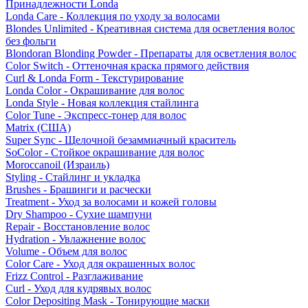
Принадлежности Londa
Londa Care - Коллекция по уходу за волосами
Blondes Unlimited - Креативная система для осветления волос
без фольги
Blondoran Blonding Powder - Препараты для осветления волос
Color Switch - Оттеночная краска прямого действия
Curl & Londa Form - Текстурирование
Londa Color - Окрашивание для волос
Londa Style - Новая коллекция стайлинга
Color Tune - Экспресс-тонер для волос
Matrix (США)
Super Sync - Щелочной безаммиачный краситель
SoColor - Стойкое окрашивание для волос
Moroccanoil (Израиль)
Styling - Стайлинг и укладка
Brushes - Брашинги и расчески
Treatment - Уход за волосами и кожей головы
Dry Shampoo - Сухие шампуни
Repair - Восстановление волос
Hydration - Увлажнение волос
Volume - Объем для волос
Color Care - Уход для окрашенных волос
Frizz Control - Разглаживание
Curl - Уход для кудрявых волос
Color Depositing Mask - Тонирующие маски