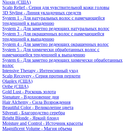
Nioxin (США)
Scalp Relief - Серия для чувствительной кожи головы
3D Styling - Линия укладочных средств
System 1 - Для натуральных волос с намечающейся
тенденцией к выпадению
System 2 - Для заметно редеющих натуральных волос
System 3 - Для окрашенных волос с намечающейся
тенденцией к выпадению
System 4 - Для заметно редеющих окрашенных волос
System 5 - Для химически обработанных волос с
намечающейся тенденцией к выпадению
System 6 - Для заметно редеющих химически обработанных
волос
Intensive Therapy - Интенсивный уход
Scalp Recovery - Серия против перхоти
Olaplex (США)
Oribe (США)
Gold Lust - Роскошь золота
Signature - Вдохновение дня
Hair Alchemy - Сила Возрождения
Beautiful Color - Великолепие цвета
Silverati - Благородство серебра
Bright Blonde - Яркий блонд
Moisture and Control - Источник красоты
Magnificent Volume - Магия объема