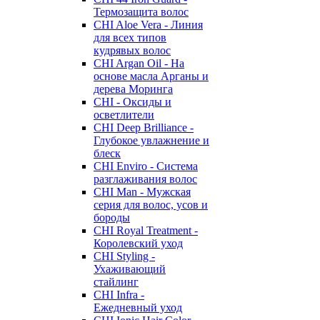
Термозащита волос
CHI Aloe Vera - Линия
для всех типов
кудрявых волос
CHI Argan Oil - На
основе масла Арганы и
дерева Моринга
CHI - Оксиды и
осветлители
CHI Deep Brilliance -
Глубокое увлажнение и
блеск
CHI Enviro - Система
разглаживания волос
CHI Man - Мужская
серия для волос, усов и
бороды
CHI Royal Treatment -
Королевский уход
CHI Styling -
Ухаживающий
стайлинг
CHI Infra -
Ежедневный уход