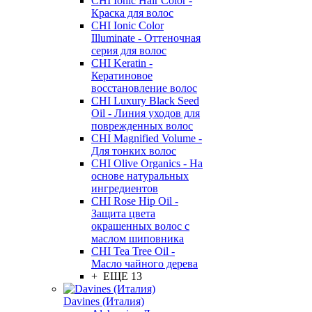
CHI Ionic Hair Color -
Краска для волос
CHI Ionic Color
Illuminate - Оттеночная
серия для волос
CHI Keratin -
Кератиновое
восстановление волос
CHI Luxury Black Seed
Oil - Линия уходов для
поврежденных волос
CHI Magnified Volume -
Для тонких волос
CHI Olive Organics - На
основе натуральных
ингредиентов
CHI Rose Hip Oil -
Защита цвета
окрашенных волос с
маслом шиповника
CHI Tea Tree Oil -
Масло чайного дерева
+ ЕЩЕ 13
Davines (Италия)