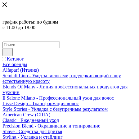
график работы:
по будням
с 11:00 до 18:00
Каталог
Все бренды
Alfaparf (Италия)
Semi di Lino - Уход за волосами, подчеркивающий вашу
естественную красоту
Blends Of Many - Линия профессиональных продуктов для
мужчин
Il Salone Milano - Профессиональный уход для волос
Lisse Design - Трансформация волос
Style Stories - Укладка с безупречным результатом
American Crew (США)
Classic - Ежедневный уход
Precision Blend - Окрашивание и тонирование
Shave - Средства для бритья
Styling - Укладка и стайлинг