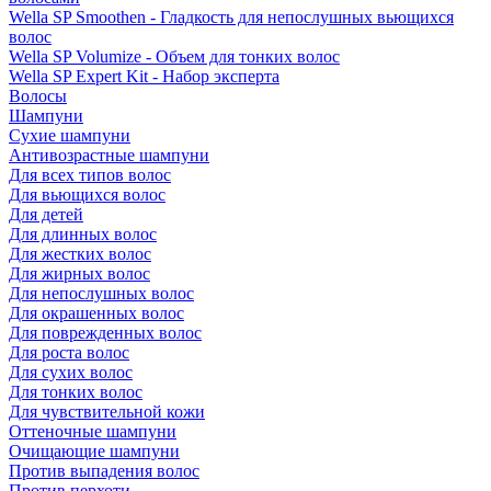
Wella SP Smoothen - Гладкость для непослушных вьющихся
волос
Wella SP Volumize - Объем для тонких волос
Wella SP Expert Kit - Набор эксперта
Волосы
Шампуни
Сухие шампуни
Антивозрастные шампуни
Для всех типов волос
Для вьющихся волос
Для детей
Для длинных волос
Для жестких волос
Для жирных волос
Для непослушных волос
Для окрашенных волос
Для поврежденных волос
Для роста волос
Для сухих волос
Для тонких волос
Для чувствительной кожи
Оттеночные шампуни
Очищающие шампуни
Против выпадения волос
Против перхоти