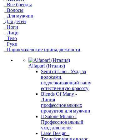
Все бренды
Волосы
Для мужчин
Для детей
Ноги
Лицо
Тело
Руки
Парикмахерские принадлежности
Alfaparf (Италия)
Semi di Lino - Уход за
волосами,
подчеркивающий вашу
естественную красоту
Blends Of Many -
Линия
профессиональных
продуктов для мужчин
Il Salone Milano -
Профессиональный
уход для волос
Lisse Design -
Трансформация волос