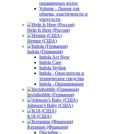
окрашенных волос
Volume - Линия для
объема, эластичности и
упругости
Help Is Here (Россия)
Hempz (США)
Indola (Германия)
Indola Act Now
Indola Care
Indola Styling
Indola - Окислители и
технические средства
Indola - Окрашивание
Invisibobble (Германия)
Johnson’s Baby (США)
K18 (США)
Kerastase (Франция)
Discipline -