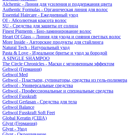
Alchemic - Линия для усиления и поддержания цвета
Authentic Formulas - Органическая линия для волос
Essential Haircare - Eжедневный уход
OI - Абсолютная красота волос
SU - Средства для защиты от солнца
Finest Pigments - Био-ламинирование волос
Heart Of Glass – Линия для ухода и сияния светлых волос
More Inside - Авторские продукты для стайлинга
Natural Tech - Натуральный уход
Pasta & Love - Идеальное бритье и уход за бородой
A SINGLE SHAMPOO
The Circle Chronicles - Маски с мгновенным эффектом
Gehwol (Германия)
Gehwol Med
Gehwol - Пластыри, супинаторы, средства из гель-полимера
Gehwol - Универсальные средства
Gehwol - Профессиональные и специальные средства
Gehwol Fusskraft
Gehwol Gerlasan - Средства для тела
Gehwol Balance
Gehwol Fusskraft Soft Feet
Global Keratin (США)
Glynt (Германия)
Glynt - Уход
Glynt - Окрашивание