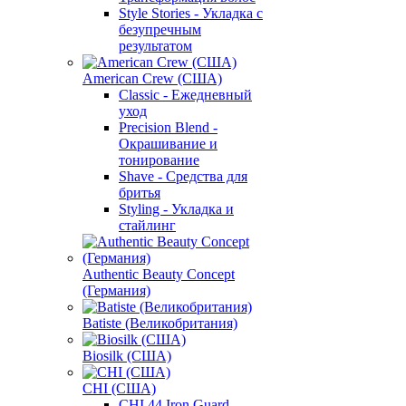
Style Stories - Укладка с
безупречным
результатом
American Crew (США)
Classic - Ежедневный
уход
Precision Blend -
Окрашивание и
тонирование
Shave - Средства для
бритья
Styling - Укладка и
стайлинг
Authentic Beauty Concept
(Германия)
Batiste (Великобритания)
Biosilk (США)
CHI (США)
CHI 44 Iron Guard -