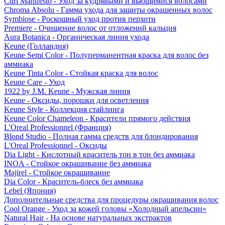
Curl Manifesto - Уход за кудрявыми и вьющимися волосами
Chroma Absolu - Гамма ухода для защиты окрашенных волос
Symbiose - Роскошный уход против перхоти
Premiere - Очищение волос от отложений кальция
Aura Botanica - Органическая линия ухода
Keune (Голландия)
Keune Semi Color - Полуперманентная краска для волос без
аммиака
Keune Tinta Color - Стойкая краска для волос
Keune Care - Уход
1922 by J.M. Keune - Мужская линия
Keune - Оксиды, порошки для осветления
Keune Style - Коллекция стайлинга
Keune Color Chameleon - Красители прямого действия
L'Oreal Professionnel (Франция)
Blond Studio - Полная гамма средств для блондирования
L'Oreal Professionnel - Оксиды
Dia Light - Кислотный краситель тон в тон без аммиака
INOA - Стойкое окрашивание без аммиака
Majirel - Стойкое окрашивание
Dia Color - Краситель-блеск без аммиака
Lebel (Япония)
Дополнительные средства для процедуры окрашивания волос
Cool Orange - Уход за кожей головы «Холодный апельсин»
Natural Hair - На основе натуральных экстрактов