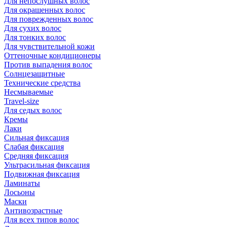
Для непослушных волос
Для окрашенных волос
Для поврежденных волос
Для сухих волос
Для тонких волос
Для чувствительной кожи
Оттеночные кондиционеры
Против выпадения волос
Солнцезащитные
Технические средства
Несмываемые
Travel-size
Для седых волос
Кремы
Лаки
Сильная фиксация
Слабая фиксация
Средняя фиксация
Ультрасильная фиксация
Подвижная фиксация
Ламинаты
Лосьоны
Маски
Антивозрастные
Для всех типов волос