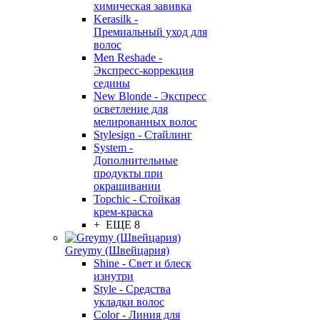
химическая завивка
Kerasilk -
Премиальный уход для
волос
Men Reshade -
Экспресс-коррекция
седины
New Blonde - Экспресс
осветление для
мелированных волос
Stylesign - Стайлинг
System -
Дополнительные
продукты при
окрашивании
Topchic - Стойкая
крем-краска
+ ЕЩЕ 8
Greymy (Швейцария)
Shine - Свет и блеск
изнутри
Style - Средства
укладки волос
Color - Линия для