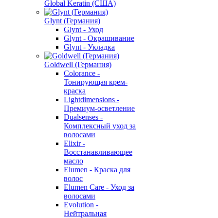
Global Keratin (США)
Glynt (Германия)
Glynt - Уход
Glynt - Окрашивание
Glynt - Укладка
Goldwell (Германия)
Colorance -
Тонирующая крем-
краска
Lightdimensions -
Премиум-осветление
Dualsenses -
Комплексный уход за
волосами
Elixir -
Восстанавливающее
масло
Elumen - Краска для
волос
Elumen Care - Уход за
волосами
Evolution -
Нейтральная