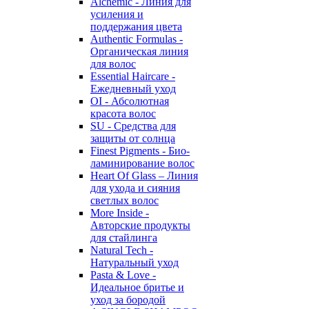
Alchemic - Линия для
усиления и
поддержания цвета
Authentic Formulas -
Органическая линия
для волос
Essential Haircare -
Eжедневный уход
OI - Абсолютная
красота волос
SU - Средства для
защиты от солнца
Finest Pigments - Био-
ламинирование волос
Heart Of Glass – Линия
для ухода и сияния
светлых волос
More Inside -
Авторские продукты
для стайлинга
Natural Tech -
Натуральный уход
Pasta & Love -
Идеальное бритье и
уход за бородой