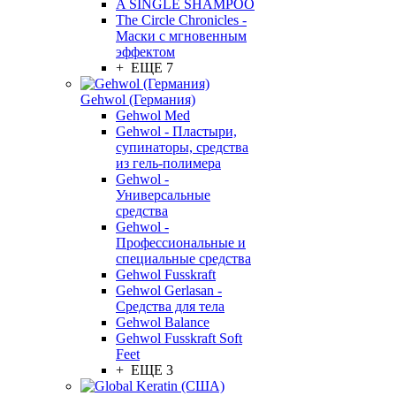
A SINGLE SHAMPOO
The Circle Chronicles -
Маски с мгновенным
эффектом
+ ЕЩЕ 7
Gehwol (Германия)
Gehwol Med
Gehwol - Пластыри,
супинаторы, средства
из гель-полимера
Gehwol -
Универсальные
средства
Gehwol -
Профессиональные и
специальные средства
Gehwol Fusskraft
Gehwol Gerlasan -
Средства для тела
Gehwol Balance
Gehwol Fusskraft Soft
Feet
+ ЕЩЕ 3