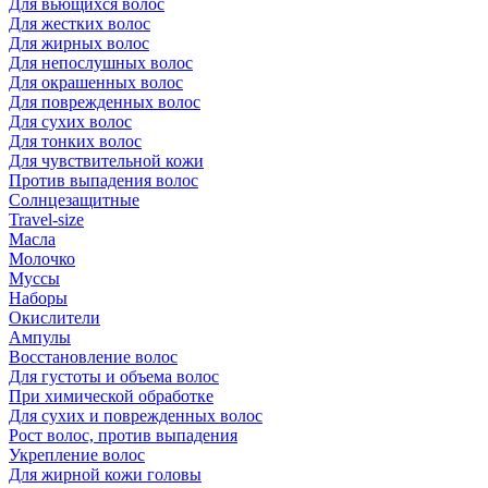
Для вьющихся волос
Для жестких волос
Для жирных волос
Для непослушных волос
Для окрашенных волос
Для поврежденных волос
Для сухих волос
Для тонких волос
Для чувствительной кожи
Против выпадения волос
Солнцезащитные
Travel-size
Масла
Молочко
Муссы
Наборы
Окислители
Ампулы
Восстановление волос
Для густоты и объема волос
При химической обработке
Для сухих и поврежденных волос
Рост волос, против выпадения
Укрепление волос
Для жирной кожи головы