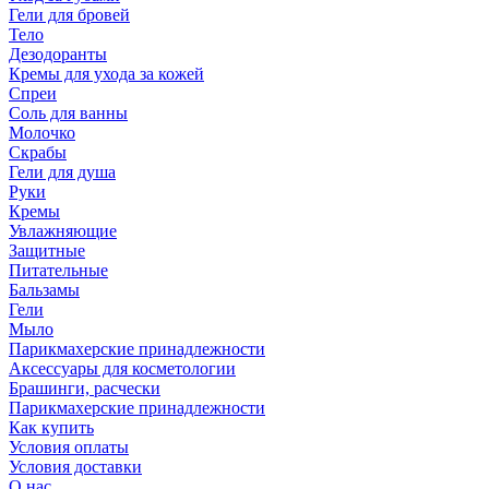
Гели для бровей
Тело
Дезодоранты
Кремы для ухода за кожей
Спреи
Соль для ванны
Молочко
Скрабы
Гели для душа
Руки
Кремы
Увлажняющие
Защитные
Питательные
Бальзамы
Гели
Мыло
Парикмахерские принадлежности
Аксессуары для косметологии
Брашинги, расчески
Парикмахерские принадлежности
Как купить
Условия оплаты
Условия доставки
О нас