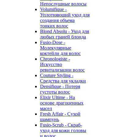
Непослушные волосы
Volumifique -
Уплотняющий уход для
создания объема
тонких волос
Blond Absolu - Уход для
любых граней блонда
Fusio-Dose -
Молекулярные
коктейли для волос
Chronologiste -
Искусство
ревитализации волос
Couture Styling -
Средства для укладки
Densifique - Потеря
густоты волос
Elixir Ultime - На
основе драгоценных
масел
Fresh Affair - Сухой
шампунь
Fusio-Scrub - Скраб-
уход для кожи головы
и волос