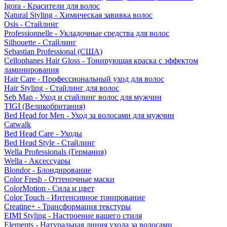
Igora - Красители для волос
Natural Styling - Химическая завивка волос
Osis - Стайлинг
Professionnelle - Укладочные средства для волос
Silhouette - Стайлинг
Sebastian Professional (США)
Cellophanes Hair Gloss - Тонирующая краска с эффектом
ламинирования
Hair Care - Профессиональный уход для волос
Hair Styling - Стайлинг для волос
Seb Man - Уход и стайлинг волос для мужчин
TIGI (Великобритания)
Bed Head for Men - Уход за волосами для мужчин
Catwalk
Bed Head Care - Уходы
Bed Head Style - Стайлинг
Wella Professionals (Германия)
Wella - Аксессуары
Blondor - Блондирование
Color Fresh - Оттеночные маски
ColorMotion - Сила и цвет
Color Touch - Интенсивное тонирование
Creatine+ - Трансформация текстуры
EIMI Styling - Настроение вашего стиля
Elements - Натуральная линия ухода за волосами