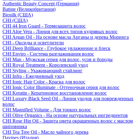
Authentic Beauty Concept (Германия)
Batiste (Великобритания)
Biosilk (США)
CHI (США)
CHI 44 Iron Guard - Термозащита волос
CHI Aloe Vera - Линия для всех типов кудрявых волос
CHI Argan Oil - На основе масла Арганы и дерева Моринга
CHI - Оксиды и осветлители
CHI Deep Brilliance - Глубокое увлажнение и блеск
CHI Enviro - Система разглаживания волос
CHI Man - Мужская серия для волос, усов и бороды
CHI Royal Treatment - Королевский уход
CHI Styling - Ухаживающий стайлинг
CHI Infra - Ежедневный уход
CHI Ionic Hair Color - Краска для волос
CHI Ionic Color Illuminate - Оттеночная серия для волос
CHI Keratin - Кератиновое восстановление волос
CHI Luxury Black Seed Oil - Линия уходов для поврежденных
волос
CHI Magnified Volume - Для тонких волос
CHI Olive Organics - На основе натуральных ингредиентов
CHI Rose Hip Oil - Защита цвета окрашенных волос с маслом
шиповника
CHI Tea Tree Oil - Масло чайного дерева
Davines (Италия)