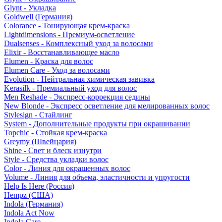
Glynt - Укладка
Goldwell (Германия)
Colorance - Тонирующая крем-краска
Lightdimensions - Премиум-осветление
Dualsenses - Комплексный уход за волосами
Elixir - Восстанавливающее масло
Elumen - Краска для волос
Elumen Care - Уход за волосами
Evolution - Нейтральная химическая завивка
Kerasilk - Премиальный уход для волос
Men Reshade - Экспресс-коррекция седины
New Blonde - Экспресс осветление для мелированных волос
Stylesign - Стайлинг
System - Дополнительные продукты при окрашивании
Topchic - Стойкая крем-краска
Greymy (Швейцария)
Shine - Свет и блеск изнутри
Style - Средства укладки волос
Color - Линия для окрашенных волос
Volume - Линия для объема, эластичности и упругости
Help Is Here (Россия)
Hempz (США)
Indola (Германия)
Indola Act Now
Indola Care