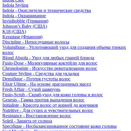
Indola Styling
Indola - Окислители и технические средства
Indola - Окрашивание
Invisibobble (Германия)
Johnson’s Baby (США)
K18 (США)
Kerastase (Франция)
Discipline - Непослушные волосы
Volumifique - Уплотняющий уход для создания объема тонких
волос
Blond Absolu - Уход для любых граней блонда
Fusio-Dose - Молекулярные коктейли для волос
Chronologiste - Искусство ревитализации волос
Couture Styling - Средства для укладки
Densifique - Потеря густоты волос
Elixir Ultime - На основе драгоценных масел
Fresh Affair - Сухой шампунь
Fusio-Scrub - Скраб-уход для кожи головы и волос
Genesis - Гамма против выпадения волос
Initialiste - Красота волос от корней до кончиков
Nutritive - Для сухих и чувствительных волос
Resistance - Восстановление волос
Soleil - Защита от солнца
Specifique - Несбалансированное состояние кожи головы