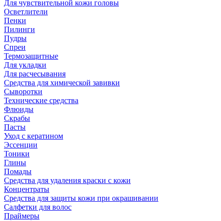
Для чувствительной кожи головы
Осветлители
Пенки
Пилинги
Пудры
Спреи
Термозащитные
Для укладки
Для расчесывания
Средства для химической завивки
Сыворотки
Технические средства
Флюиды
Скрабы
Пасты
Уход с кератином
Эссенции
Тоники
Глины
Помады
Средства для удаления краски с кожи
Концентраты
Средства для защиты кожи при окрашивании
Салфетки для волос
Праймеры