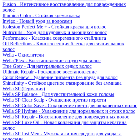
Fusion - Интенсивное восстановление для поврежденных
волос
Illumina Color - Стойкая крем-краска
Invigo - Новый уход за волосами
Koleston Perfect Me + - Стойкая краска для волос
Nutricurls - Уход для кудрявых и вьющихся волос
Performance - Классика современного стайлинга
Oil Reflections - Квинтэссенция блеска для сияния ваших
волос
Wella - Окислители
Wella°Plex - Восстановление структуры волос
True Grey - Для натуральных седых волос
Ultimate Repair - Роскошное восстановление
Color Renew - Удаление пигмента без вреда для волос
Shinefinity - Стойкое цветное глазирование без аммиака
Wella SP (Германия)
Wella SP Balance - Для чувствительной кожи головы
Wella SP Clear Scalp - Очищение против перхоти
Wella SP Color Save - Сохранение цвета для окрашенных волос
Wella SP Hydrate - Увлажнение для нормальных и сухих волос
Wella SP Repair - Восстановление для поврежденных волос
Wella SP Luxe Oil - Новая коллекция для защиты кератина
волос
Wella SP Just Men - Мужская линия средств для ухода за
волосами