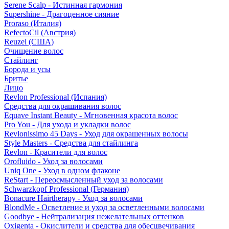
Serene Scalp - Истинная гармония
Supershine - Драгоценное сияние
Proraso (Италия)
RefectoCil (Австрия)
Reuzel (США)
Очищение волос
Стайлинг
Борода и усы
Бритье
Лицо
Revlon Professional (Испания)
Средства для окрашивания волос
Equave Instant Beauty - Мгновенная красота волос
Pro You - Для ухода и укладки волос
Revlonissimo 45 Days - Уход для окрашенных волосы
Style Masters - Средства для стайлинга
Revlon - Красители для волос
Orofluido - Уход за волосами
Uniq One - Уход в одном флаконе
ReStart - Переосмысленный уход за волосами
Schwarzkopf Professional (Германия)
Bonacure Hairtherapy - Уход за волосами
BlondMe - Осветление и уход за осветленными волосами
Goodbye - Нейтрализация нежелательных оттенков
Oxigenta - Окислители и средства для обесцвечивания