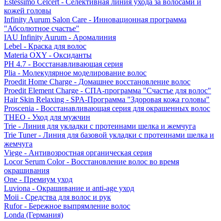
Estessimo Celcert - Селективная линия ухода за волосами и
кожей головы
Infinity Aurum Salon Care - Инновационная программа
"Абсолютное счастье"
IAU Infinity Aurum - Аромалиния
Lebel - Краска для волос
Materia OXY - Оксиданты
PH 4.7 - Восстанавливающая серия
Plia - Молекулярное моделирование волос
Proedit Home Charge - Домашнее восстановление волос
Proedit Element Charge - СПА-программа "Счастье для волос"
Hair Skin Relaxing - SPA-Программа "Здоровая кожа головы"
Proscenia - Восстанавливающая серия для окрашенных волос
THEO - Уход для мужчин
Trie - Линия для укладки с протеинами шелка и жемчуга
Trie Tuner - Линия для базовой укладки с протеинами шелка и
жемчуга
Viege - Антивозростная органическая серия
Locor Serum Color - Восстановление волос во время
окрашивания
One - Премиум уход
Luviona - Окрашивание и anti-age уход
Moii - Средства для волос и рук
Rufor - Бережное выпрямление волос
Londa (Германия)