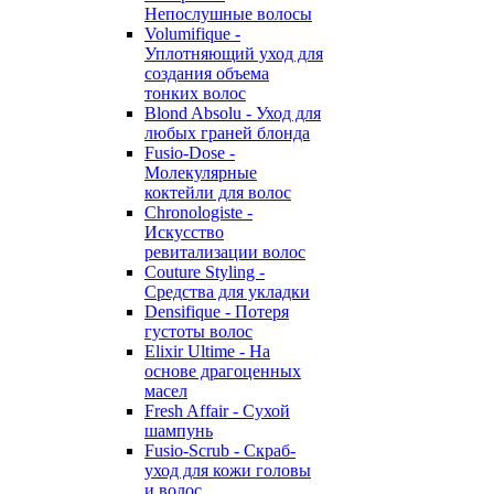
Непослушные волосы
Volumifique -
Уплотняющий уход для
создания объема
тонких волос
Blond Absolu - Уход для
любых граней блонда
Fusio-Dose -
Молекулярные
коктейли для волос
Chronologiste -
Искусство
ревитализации волос
Couture Styling -
Средства для укладки
Densifique - Потеря
густоты волос
Elixir Ultime - На
основе драгоценных
масел
Fresh Affair - Сухой
шампунь
Fusio-Scrub - Скраб-
уход для кожи головы
и волос