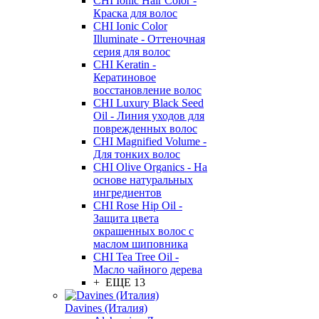
CHI Ionic Hair Color -
Краска для волос
CHI Ionic Color
Illuminate - Оттеночная
серия для волос
CHI Keratin -
Кератиновое
восстановление волос
CHI Luxury Black Seed
Oil - Линия уходов для
поврежденных волос
CHI Magnified Volume -
Для тонких волос
CHI Olive Organics - На
основе натуральных
ингредиентов
CHI Rose Hip Oil -
Защита цвета
окрашенных волос с
маслом шиповника
CHI Tea Tree Oil -
Масло чайного дерева
+ ЕЩЕ 13
Davines (Италия)