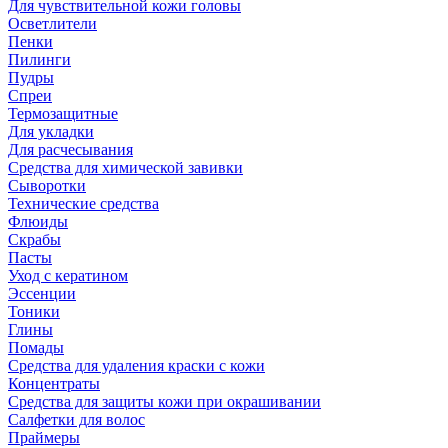
Для чувствительной кожи головы
Осветлители
Пенки
Пилинги
Пудры
Спреи
Термозащитные
Для укладки
Для расчесывания
Средства для химической завивки
Сыворотки
Технические средства
Флюиды
Скрабы
Пасты
Уход с кератином
Эссенции
Тоники
Глины
Помады
Средства для удаления краски с кожи
Концентраты
Средства для защиты кожи при окрашивании
Салфетки для волос
Праймеры