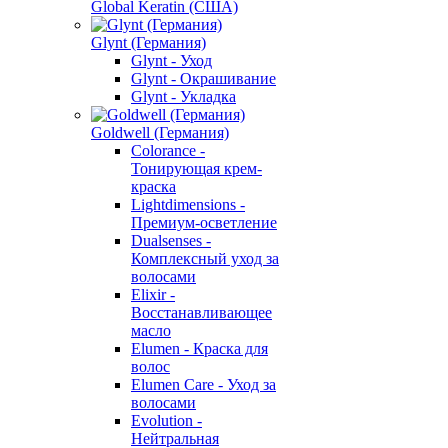
Global Keratin (США)
Glynt (Германия)
Glynt - Уход
Glynt - Окрашивание
Glynt - Укладка
Goldwell (Германия)
Colorance -
Тонирующая крем-
краска
Lightdimensions -
Премиум-осветление
Dualsenses -
Комплексный уход за
волосами
Elixir -
Восстанавливающее
масло
Elumen - Краска для
волос
Elumen Care - Уход за
волосами
Evolution -
Нейтральная