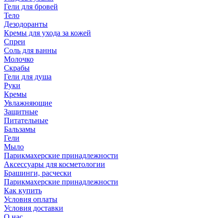
Гели для бровей
Тело
Дезодоранты
Кремы для ухода за кожей
Спреи
Соль для ванны
Молочко
Скрабы
Гели для душа
Руки
Кремы
Увлажняющие
Защитные
Питательные
Бальзамы
Гели
Мыло
Парикмахерские принадлежности
Аксессуары для косметологии
Брашинги, расчески
Парикмахерские принадлежности
Как купить
Условия оплаты
Условия доставки
О нас