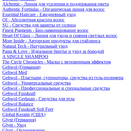
Alchemic - Линия для усиления и поддержания цвета
Authentic Formulas - Органическая линия для волос
Essential Haircare - Eжедневный уход
OI - Абсолютная красота волос
SU - Средства для защиты от солнца
Finest Pigments - Био-ламинирование волос
Heart Of Glass – Линия для ухода и сияния светлых волос
More Inside - Авторские продукты для стайлинга
Natural Tech - Натуральный уход
Pasta & Love - Идеальное бритье и уход за бородой
A SINGLE SHAMPOO
The Circle Chronicles - Маски с мгновенным эффектом
Gehwol (Германия)
Gehwol Med
Gehwol - Пластыри, супинаторы, средства из гель-полимера
Gehwol - Универсальные средства
Gehwol - Профессиональные и специальные средства
Gehwol Fusskraft
Gehwol Gerlasan - Средства для тела
Gehwol Balance
Gehwol Fusskraft Soft Feet
Global Keratin (США)
Glynt (Германия)
Glynt - Уход
Glynt - Окрашивание