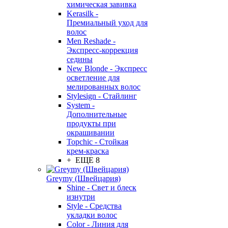
химическая завивка
Kerasilk -
Премиальный уход для
волос
Men Reshade -
Экспресс-коррекция
седины
New Blonde - Экспресс
осветление для
мелированных волос
Stylesign - Стайлинг
System -
Дополнительные
продукты при
окрашивании
Topchic - Стойкая
крем-краска
+ ЕЩЕ 8
Greymy (Швейцария)
Shine - Свет и блеск
изнутри
Style - Средства
укладки волос
Color - Линия для