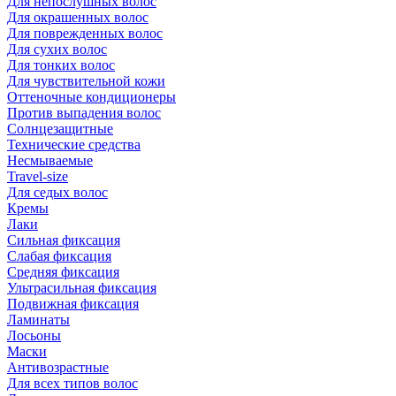
Для непослушных волос
Для окрашенных волос
Для поврежденных волос
Для сухих волос
Для тонких волос
Для чувствительной кожи
Оттеночные кондиционеры
Против выпадения волос
Солнцезащитные
Технические средства
Несмываемые
Travel-size
Для седых волос
Кремы
Лаки
Сильная фиксация
Слабая фиксация
Средняя фиксация
Ультрасильная фиксация
Подвижная фиксация
Ламинаты
Лосьоны
Маски
Антивозрастные
Для всех типов волос