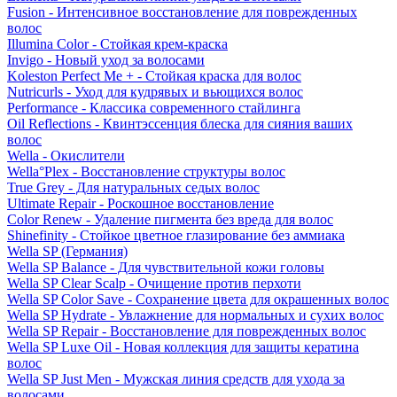
Fusion - Интенсивное восстановление для поврежденных
волос
Illumina Color - Стойкая крем-краска
Invigo - Новый уход за волосами
Koleston Perfect Me + - Стойкая краска для волос
Nutricurls - Уход для кудрявых и вьющихся волос
Performance - Классика современного стайлинга
Oil Reflections - Квинтэссенция блеска для сияния ваших
волос
Wella - Окислители
Wella°Plex - Восстановление структуры волос
True Grey - Для натуральных седых волос
Ultimate Repair - Роскошное восстановление
Color Renew - Удаление пигмента без вреда для волос
Shinefinity - Стойкое цветное глазирование без аммиака
Wella SP (Германия)
Wella SP Balance - Для чувствительной кожи головы
Wella SP Clear Scalp - Очищение против перхоти
Wella SP Color Save - Сохранение цвета для окрашенных волос
Wella SP Hydrate - Увлажнение для нормальных и сухих волос
Wella SP Repair - Восстановление для поврежденных волос
Wella SP Luxe Oil - Новая коллекция для защиты кератина
волос
Wella SP Just Men - Мужская линия средств для ухода за
волосами