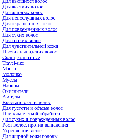
Для вьющихся волос
Для жестких волос
Для жирных волос
Для непослушных волос
Для окрашенных волос
Для поврежденных волос
Для сухих волос
Для тонких волос
Для чувствительной кожи
Против выпадения волос
Солнцезащитные
Travel-size
Масла
Молочко
Муссы
Наборы
Окислители
Ампулы
Восстановление волос
Для густоты и объема волос
При химической обработке
Для сухих и поврежденных волос
Рост волос, против выпадения
Укрепление волос
Для жирной кожи головы