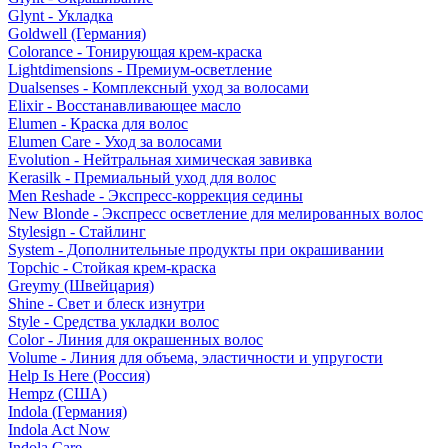
Glynt - Укладка
Goldwell (Германия)
Colorance - Тонирующая крем-краска
Lightdimensions - Премиум-осветление
Dualsenses - Комплексный уход за волосами
Elixir - Восстанавливающее масло
Elumen - Краска для волос
Elumen Care - Уход за волосами
Evolution - Нейтральная химическая завивка
Kerasilk - Премиальный уход для волос
Men Reshade - Экспресс-коррекция седины
New Blonde - Экспресс осветление для мелированных волос
Stylesign - Стайлинг
System - Дополнительные продукты при окрашивании
Topchic - Стойкая крем-краска
Greymy (Швейцария)
Shine - Свет и блеск изнутри
Style - Средства укладки волос
Color - Линия для окрашенных волос
Volume - Линия для объема, эластичности и упругости
Help Is Here (Россия)
Hempz (США)
Indola (Германия)
Indola Act Now
Indola Care