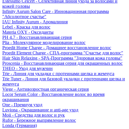
Estessimo Celcert - Селективная линия ухода за волосами и
кожей головы
Infinity Aurum Salon Care - Инновационная программа
"Абсолютное счастье"
IAU Infinity Aurum - Аромалиния
Lebel - Краска для волос
Materia OXY - Оксиданты
PH 4.7 - Восстанавливающая серия
Plia - Молекулярное моделирование волос
Proedit Home Charge - Домашнее восстановление волос
Proedit Element Charge - СПА-программа "Счастье для волос"
Hair Skin Relaxing - SPA-Программа "Здоровая кожа головы"
Proscenia - Восстанавливающая серия для окрашенных волос
THEO - Уход для мужчин
Trie - Линия для укладки с протеинами шелка и жемчуга
Trie Tuner - Линия для базовой укладки с протеинами шелка и
жемчуга
Viege - Антивозростная органическая серия
Locor Serum Color - Восстановление волос во время
окрашивания
One - Премиум уход
Luviona - Окрашивание и anti-age уход
Moii - Средства для волос и рук
Rufor - Бережное выпрямление волос
Londa (Германия)