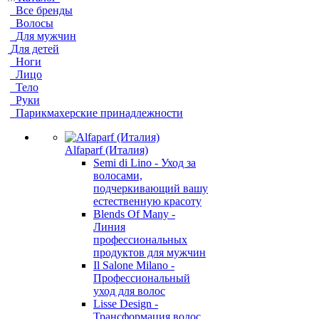
Все бренды
Волосы
Для мужчин
Для детей
Ноги
Лицо
Тело
Руки
Парикмахерские принадлежности
Alfaparf (Италия)
Semi di Lino - Уход за
волосами,
подчеркивающий вашу
естественную красоту
Blends Of Many -
Линия
профессиональных
продуктов для мужчин
Il Salone Milano -
Профессиональный
уход для волос
Lisse Design -
Трансформация волос