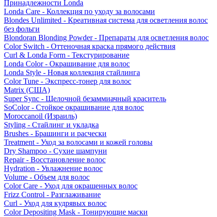
Принадлежности Londa
Londa Care - Коллекция по уходу за волосами
Blondes Unlimited - Креативная система для осветления волос
без фольги
Blondoran Blonding Powder - Препараты для осветления волос
Color Switch - Оттеночная краска прямого действия
Curl & Londa Form - Текстурирование
Londa Color - Окрашивание для волос
Londa Style - Новая коллекция стайлинга
Color Tune - Экспресс-тонер для волос
Matrix (США)
Super Sync - Щелочной безаммиачный краситель
SoColor - Стойкое окрашивание для волос
Moroccanoil (Израиль)
Styling - Стайлинг и укладка
Brushes - Брашинги и расчески
Treatment - Уход за волосами и кожей головы
Dry Shampoo - Сухие шампуни
Repair - Восстановление волос
Hydration - Увлажнение волос
Volume - Объем для волос
Color Care - Уход для окрашенных волос
Frizz Control - Разглаживание
Curl - Уход для кудрявых волос
Color Depositing Mask - Тонирующие маски