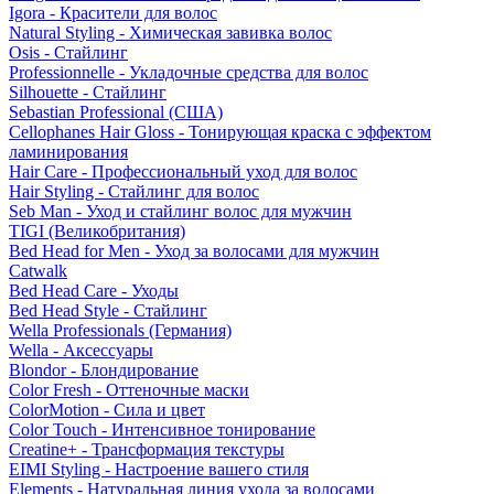
Igora - Красители для волос
Natural Styling - Химическая завивка волос
Osis - Стайлинг
Professionnelle - Укладочные средства для волос
Silhouette - Стайлинг
Sebastian Professional (США)
Cellophanes Hair Gloss - Тонирующая краска с эффектом
ламинирования
Hair Care - Профессиональный уход для волос
Hair Styling - Стайлинг для волос
Seb Man - Уход и стайлинг волос для мужчин
TIGI (Великобритания)
Bed Head for Men - Уход за волосами для мужчин
Catwalk
Bed Head Care - Уходы
Bed Head Style - Стайлинг
Wella Professionals (Германия)
Wella - Аксессуары
Blondor - Блондирование
Color Fresh - Оттеночные маски
ColorMotion - Сила и цвет
Color Touch - Интенсивное тонирование
Creatine+ - Трансформация текстуры
EIMI Styling - Настроение вашего стиля
Elements - Натуральная линия ухода за волосами