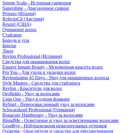
Serene Scalp - Истинная гармония
Supershine - Драгоценное сияние
Proraso (Италия)
RefectoCil (Австрия)
Reuzel (США)
Очищение волос
Стайлинг
Борода и усы
Бритье
Лицо
Revlon Professional (Испания)
Средства для окрашивания волос
Equave Instant Beauty - Мгновенная красота волос
Pro You - Для ухода и укладки волос
Revlonissimo 45 Days - Уход для окрашенных волосы
Style Masters - Средства для стайлинга
Revlon - Красители для волос
Orofluido - Уход за волосами
Uniq One - Уход в одном флаконе
ReStart - Переосмысленный уход за волосами
Schwarzkopf Professional (Германия)
Bonacure Hairtherapy - Уход за волосами
BlondMe - Осветление и уход за осветленными волосами
Goodbye - Нейтрализация нежелательных оттенков
Oxigenta - Окислители и средства для обесцвечивания