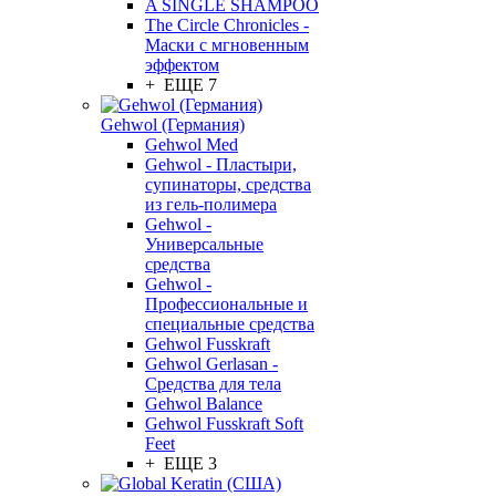
A SINGLE SHAMPOO
The Circle Chronicles -
Маски с мгновенным
эффектом
+ ЕЩЕ 7
Gehwol (Германия)
Gehwol Med
Gehwol - Пластыри,
супинаторы, средства
из гель-полимера
Gehwol -
Универсальные
средства
Gehwol -
Профессиональные и
специальные средства
Gehwol Fusskraft
Gehwol Gerlasan -
Средства для тела
Gehwol Balance
Gehwol Fusskraft Soft
Feet
+ ЕЩЕ 3