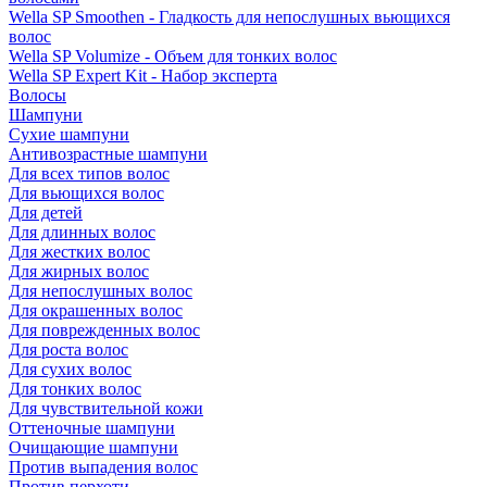
Wella SP Smoothen - Гладкость для непослушных вьющихся
волос
Wella SP Volumize - Объем для тонких волос
Wella SP Expert Kit - Набор эксперта
Волосы
Шампуни
Сухие шампуни
Антивозрастные шампуни
Для всех типов волос
Для вьющихся волос
Для детей
Для длинных волос
Для жестких волос
Для жирных волос
Для непослушных волос
Для окрашенных волос
Для поврежденных волос
Для роста волос
Для сухих волос
Для тонких волос
Для чувствительной кожи
Оттеночные шампуни
Очищающие шампуни
Против выпадения волос
Против перхоти