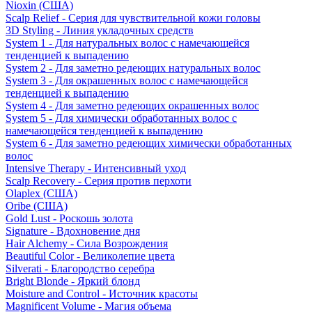
Nioxin (США)
Scalp Relief - Серия для чувствительной кожи головы
3D Styling - Линия укладочных средств
System 1 - Для натуральных волос с намечающейся
тенденцией к выпадению
System 2 - Для заметно редеющих натуральных волос
System 3 - Для окрашенных волос с намечающейся
тенденцией к выпадению
System 4 - Для заметно редеющих окрашенных волос
System 5 - Для химически обработанных волос с
намечающейся тенденцией к выпадению
System 6 - Для заметно редеющих химически обработанных
волос
Intensive Therapy - Интенсивный уход
Scalp Recovery - Серия против перхоти
Olaplex (США)
Oribe (США)
Gold Lust - Роскошь золота
Signature - Вдохновение дня
Hair Alchemy - Сила Возрождения
Beautiful Color - Великолепие цвета
Silverati - Благородство серебра
Bright Blonde - Яркий блонд
Moisture and Control - Источник красоты
Magnificent Volume - Магия объема