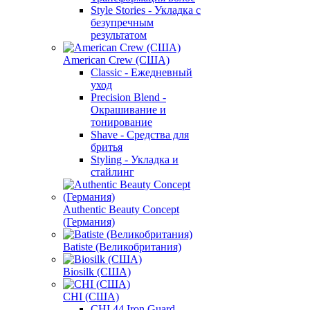
Style Stories - Укладка с
безупречным
результатом
American Crew (США)
Classic - Ежедневный
уход
Precision Blend -
Окрашивание и
тонирование
Shave - Средства для
бритья
Styling - Укладка и
стайлинг
Authentic Beauty Concept
(Германия)
Batiste (Великобритания)
Biosilk (США)
CHI (США)
CHI 44 Iron Guard -