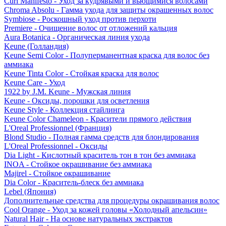
Curl Manifesto - Уход за кудрявыми и вьющимися волосами
Chroma Absolu - Гамма ухода для защиты окрашенных волос
Symbiose - Роскошный уход против перхоти
Premiere - Очищение волос от отложений кальция
Aura Botanica - Органическая линия ухода
Keune (Голландия)
Keune Semi Color - Полуперманентная краска для волос без
аммиака
Keune Tinta Color - Стойкая краска для волос
Keune Care - Уход
1922 by J.M. Keune - Мужская линия
Keune - Оксиды, порошки для осветления
Keune Style - Коллекция стайлинга
Keune Color Chameleon - Красители прямого действия
L'Oreal Professionnel (Франция)
Blond Studio - Полная гамма средств для блондирования
L'Oreal Professionnel - Оксиды
Dia Light - Кислотный краситель тон в тон без аммиака
INOA - Стойкое окрашивание без аммиака
Majirel - Стойкое окрашивание
Dia Color - Краситель-блеск без аммиака
Lebel (Япония)
Дополнительные средства для процедуры окрашивания волос
Cool Orange - Уход за кожей головы «Холодный апельсин»
Natural Hair - На основе натуральных экстрактов