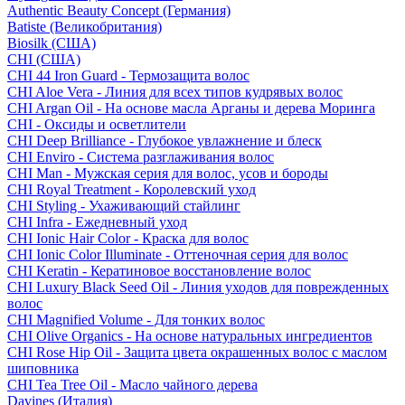
Authentic Beauty Concept (Германия)
Batiste (Великобритания)
Biosilk (США)
CHI (США)
CHI 44 Iron Guard - Термозащита волос
CHI Aloe Vera - Линия для всех типов кудрявых волос
CHI Argan Oil - На основе масла Арганы и дерева Моринга
CHI - Оксиды и осветлители
CHI Deep Brilliance - Глубокое увлажнение и блеск
CHI Enviro - Система разглаживания волос
CHI Man - Мужская серия для волос, усов и бороды
CHI Royal Treatment - Королевский уход
CHI Styling - Ухаживающий стайлинг
CHI Infra - Ежедневный уход
CHI Ionic Hair Color - Краска для волос
CHI Ionic Color Illuminate - Оттеночная серия для волос
CHI Keratin - Кератиновое восстановление волос
CHI Luxury Black Seed Oil - Линия уходов для поврежденных
волос
CHI Magnified Volume - Для тонких волос
CHI Olive Organics - На основе натуральных ингредиентов
CHI Rose Hip Oil - Защита цвета окрашенных волос с маслом
шиповника
CHI Tea Tree Oil - Масло чайного дерева
Davines (Италия)