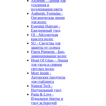
Alchemic - Линия для
усиления и
поддержания цвета
Authentic Formulas -
Органическая линия
для волос
Essential Haircare -
Eжедневный уход
OI - Абсолютная
красота волос
SU - Средства для
защиты от солнца
Finest Pigments - Био-
ламинирование волос
Heart Of Glass – Линия
для ухода и сияния
светлых волос
More Inside -
Авторские продукты
для стайлинга
Natural Tech -
Натуральный уход
Pasta & Love -
Идеальное бритье и
уход за бородой