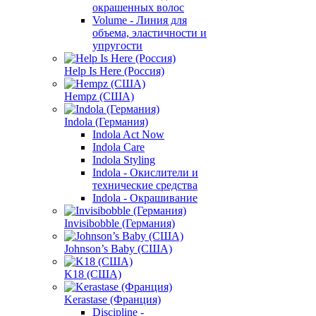
окрашенных волос
Volume - Линия для
объема, эластичности и
упругости
Help Is Here (Россия)
Hempz (США)
Indola (Германия)
Indola Act Now
Indola Care
Indola Styling
Indola - Окислители и
технические средства
Indola - Окрашивание
Invisibobble (Германия)
Johnson’s Baby (США)
K18 (США)
Kerastase (Франция)
Discipline -