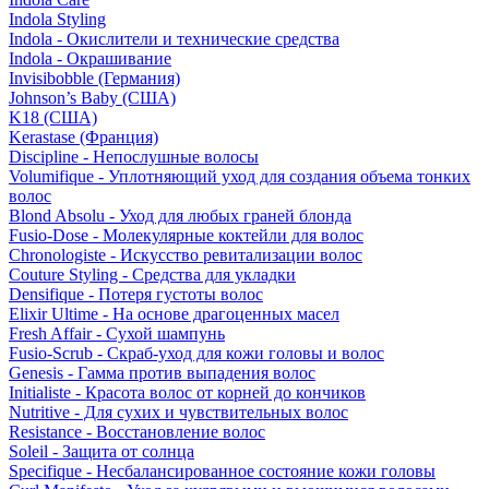
Indola Styling
Indola - Окислители и технические средства
Indola - Окрашивание
Invisibobble (Германия)
Johnson’s Baby (США)
K18 (США)
Kerastase (Франция)
Discipline - Непослушные волосы
Volumifique - Уплотняющий уход для создания объема тонких
волос
Blond Absolu - Уход для любых граней блонда
Fusio-Dose - Молекулярные коктейли для волос
Chronologiste - Искусство ревитализации волос
Couture Styling - Средства для укладки
Densifique - Потеря густоты волос
Elixir Ultime - На основе драгоценных масел
Fresh Affair - Сухой шампунь
Fusio-Scrub - Скраб-уход для кожи головы и волос
Genesis - Гамма против выпадения волос
Initialiste - Красота волос от корней до кончиков
Nutritive - Для сухих и чувствительных волос
Resistance - Восстановление волос
Soleil - Защита от солнца
Specifique - Несбалансированное состояние кожи головы