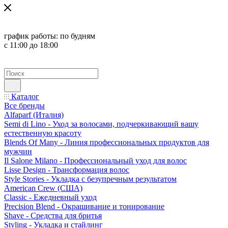
график работы:
по будням
с 11:00 до 18:00
Каталог
Все бренды
Alfaparf (Италия)
Semi di Lino - Уход за волосами, подчеркивающий вашу
естественную красоту
Blends Of Many - Линия профессиональных продуктов для
мужчин
Il Salone Milano - Профессиональный уход для волос
Lisse Design - Трансформация волос
Style Stories - Укладка с безупречным результатом
American Crew (США)
Classic - Ежедневный уход
Precision Blend - Окрашивание и тонирование
Shave - Средства для бритья
Styling - Укладка и стайлинг