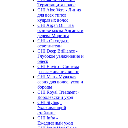
Термозащита волос
CHI Aloe Vera - Линия
для всех типов
кудрявых волос
CHI Argan Oil - На
основе масла Арганы и
дерева Моринга
CHI - Оксиды и
осветлители
CHI Deep Brilliance -
Глубокое увлажнение и
блеск
CHI Enviro - Система
разглаживания волос
CHI Man - Мужская
серия для волос, усов и
бороды
CHI Royal Treatment -
Королевский уход
CHI Styling -
Ухаживающий
стайлинг
CHI Infra -
Ежедневный уход