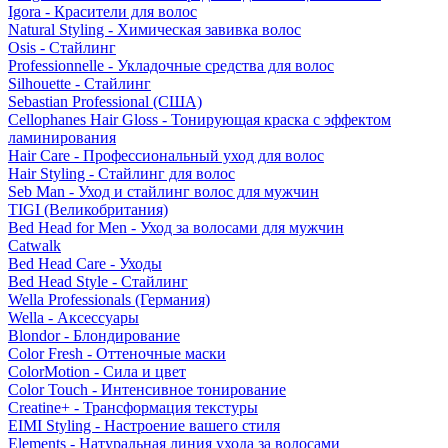
Igora - Красители для волос
Natural Styling - Химическая завивка волос
Osis - Стайлинг
Professionnelle - Укладочные средства для волос
Silhouette - Стайлинг
Sebastian Professional (США)
Cellophanes Hair Gloss - Тонирующая краска с эффектом
ламинирования
Hair Care - Профессиональный уход для волос
Hair Styling - Стайлинг для волос
Seb Man - Уход и стайлинг волос для мужчин
TIGI (Великобритания)
Bed Head for Men - Уход за волосами для мужчин
Catwalk
Bed Head Care - Уходы
Bed Head Style - Стайлинг
Wella Professionals (Германия)
Wella - Аксессуары
Blondor - Блондирование
Color Fresh - Оттеночные маски
ColorMotion - Сила и цвет
Color Touch - Интенсивное тонирование
Creatine+ - Трансформация текстуры
EIMI Styling - Настроение вашего стиля
Elements - Натуральная линия ухода за волосами