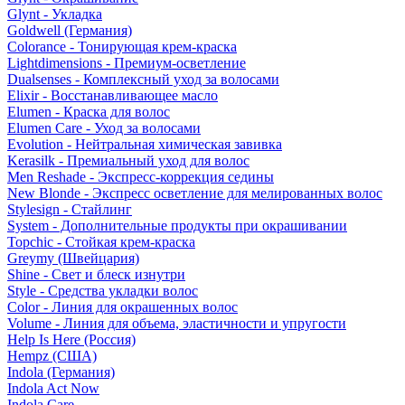
Glynt - Укладка
Goldwell (Германия)
Colorance - Тонирующая крем-краска
Lightdimensions - Премиум-осветление
Dualsenses - Комплексный уход за волосами
Elixir - Восстанавливающее масло
Elumen - Краска для волос
Elumen Care - Уход за волосами
Evolution - Нейтральная химическая завивка
Kerasilk - Премиальный уход для волос
Men Reshade - Экспресс-коррекция седины
New Blonde - Экспресс осветление для мелированных волос
Stylesign - Стайлинг
System - Дополнительные продукты при окрашивании
Topchic - Стойкая крем-краска
Greymy (Швейцария)
Shine - Свет и блеск изнутри
Style - Средства укладки волос
Color - Линия для окрашенных волос
Volume - Линия для объема, эластичности и упругости
Help Is Here (Россия)
Hempz (США)
Indola (Германия)
Indola Act Now
Indola Care