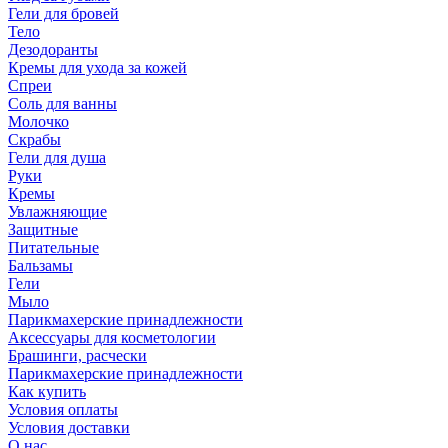
Гели для бровей
Тело
Дезодоранты
Кремы для ухода за кожей
Спреи
Соль для ванны
Молочко
Скрабы
Гели для душа
Руки
Кремы
Увлажняющие
Защитные
Питательные
Бальзамы
Гели
Мыло
Парикмахерские принадлежности
Аксессуары для косметологии
Брашинги, расчески
Парикмахерские принадлежности
Как купить
Условия оплаты
Условия доставки
О нас