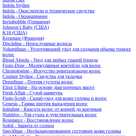
Indola Styling
Indola - Окислители и технические средства
Indola - Окрашивание
Invisibobble (Германия)
Johnson’s Baby (США)
K18 (США)
Kerastase (Франция)
Discipline - Непослушные волосы
Volumifique - Уплотняющий уход для создания объема тонких
волос
Blond Absolu - Уход для любых граней блонда
Fusio-Dose - Молекулярные коктейли для волос
Chronologiste - Искусство ревитализации волос
Couture Styling - Средства для укладки
Densifique - Потеря густоты волос
Elixir Ultime - На основе драгоценных масел
Fresh Affair - Сухой шампунь
Fusio-Scrub - Скраб-уход для кожи головы и волос
Genesis - Гамма против выпадения волос
Initialiste - Красота волос от корней до кончиков
Nutritive - Для сухих и чувствительных волос
Resistance - Восстановление волос
Soleil - Защита от солнца
Specifique - Несбалансированное состояние кожи головы