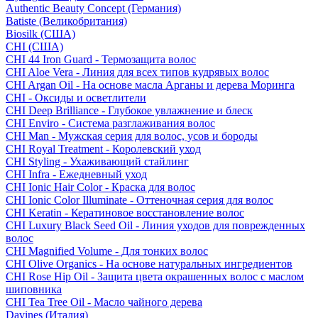
Authentic Beauty Concept (Германия)
Batiste (Великобритания)
Biosilk (США)
CHI (США)
CHI 44 Iron Guard - Термозащита волос
CHI Aloe Vera - Линия для всех типов кудрявых волос
CHI Argan Oil - На основе масла Арганы и дерева Моринга
CHI - Оксиды и осветлители
CHI Deep Brilliance - Глубокое увлажнение и блеск
CHI Enviro - Система разглаживания волос
CHI Man - Мужская серия для волос, усов и бороды
CHI Royal Treatment - Королевский уход
CHI Styling - Ухаживающий стайлинг
CHI Infra - Ежедневный уход
CHI Ionic Hair Color - Краска для волос
CHI Ionic Color Illuminate - Оттеночная серия для волос
CHI Keratin - Кератиновое восстановление волос
CHI Luxury Black Seed Oil - Линия уходов для поврежденных
волос
CHI Magnified Volume - Для тонких волос
CHI Olive Organics - На основе натуральных ингредиентов
CHI Rose Hip Oil - Защита цвета окрашенных волос с маслом
шиповника
CHI Tea Tree Oil - Масло чайного дерева
Davines (Италия)