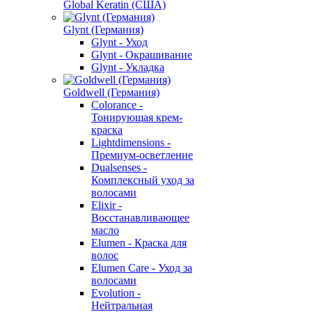
Global Keratin (США)
Glynt (Германия)
Glynt - Уход
Glynt - Окрашивание
Glynt - Укладка
Goldwell (Германия)
Colorance -
Тонирующая крем-
краска
Lightdimensions -
Премиум-осветление
Dualsenses -
Комплексный уход за
волосами
Elixir -
Восстанавливающее
масло
Elumen - Краска для
волос
Elumen Care - Уход за
волосами
Evolution -
Нейтральная