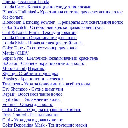
Принадлежности Londa
Londa Care - Коллекция по уходу за волосами
Blondes Unlimited - Креативная система для осветления волос
без фольги
Blondoran Blonding Powder - Препараты для осветления волос
Color Switch - Оттеночная краска прямого действия
Curl & Londa Form - Текстурирование
Londa Color - Окрашивание для волос
Londa Style - Новая коллекция стайлинга
Color Tune - Экспресс-тонер для волос
Matrix (США)
Super Sync - Щелочной безаммиачный краситель
SoColor - Стойкое окрашивание для волос
Moroccanoil (Израиль)
Styling - Стайлинг и укладка
Brushes - Брашинги и расчески
Treatment - Уход за волосами и кожей головы
Dry Shampoo - Сухие шампуни
Repair - Восстановление волос
Hydration - Увлажнение волос
Volume - Объем для волос
Color Care - Уход для окрашенных волос
Frizz Control - Разглаживание
Curl - Уход для кудрявых волос
Color Depositing Mask - Тонирующие маски