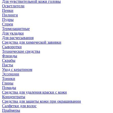
Для чувствительной кожи головы
Осветлители
Пенки
Пилинги
Пудры
Спреи
Термозащитные
Для укладки
Для расчесывания
Средства для химической завивки
Сыворотки
Технические средства
Флюиды
Скрабы
Пасты
Уход с кератином
Эссенции
Тоники
Глины
Помады
Средства для удаления краски с кожи
Концентраты
Средства для защиты кожи при окрашивании
Салфетки для волос
Праймеры