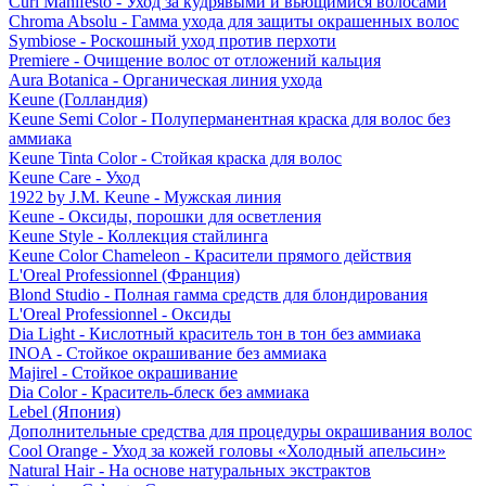
Curl Manifesto - Уход за кудрявыми и вьющимися волосами
Chroma Absolu - Гамма ухода для защиты окрашенных волос
Symbiose - Роскошный уход против перхоти
Premiere - Очищение волос от отложений кальция
Aura Botanica - Органическая линия ухода
Keune (Голландия)
Keune Semi Color - Полуперманентная краска для волос без
аммиака
Keune Tinta Color - Стойкая краска для волос
Keune Care - Уход
1922 by J.M. Keune - Мужская линия
Keune - Оксиды, порошки для осветления
Keune Style - Коллекция стайлинга
Keune Color Chameleon - Красители прямого действия
L'Oreal Professionnel (Франция)
Blond Studio - Полная гамма средств для блондирования
L'Oreal Professionnel - Оксиды
Dia Light - Кислотный краситель тон в тон без аммиака
INOA - Стойкое окрашивание без аммиака
Majirel - Стойкое окрашивание
Dia Color - Краситель-блеск без аммиака
Lebel (Япония)
Дополнительные средства для процедуры окрашивания волос
Cool Orange - Уход за кожей головы «Холодный апельсин»
Natural Hair - На основе натуральных экстрактов