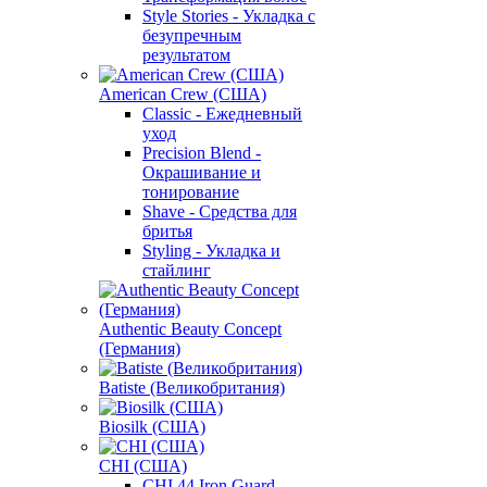
Style Stories - Укладка с
безупречным
результатом
American Crew (США)
Classic - Ежедневный
уход
Precision Blend -
Окрашивание и
тонирование
Shave - Средства для
бритья
Styling - Укладка и
стайлинг
Authentic Beauty Concept
(Германия)
Batiste (Великобритания)
Biosilk (США)
CHI (США)
CHI 44 Iron Guard -