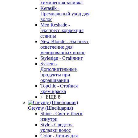
химическая завивка
Kerasilk -
Премиальный уход для
волос
Men Reshade -
Экспресс-коррекция
седины
New Blonde - Экспресс
осветление для
мелированных волос
Stylesign - Стайлинг
System -
Дополнительные
продукты при
окрашивании
Topchic - Стойкая
крем-краска
+ ЕЩЕ 8
Greymy (Швейцария)
Shine - Свет и блеск
изнутри
Style - Средства
укладки волос
Color - Линия для