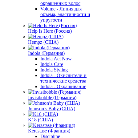
окрашенных волос
Volume - Линия для
объема, эластичности и
упругости
Help Is Here (Россия)
Hempz (США)
Indola (Германия)
Indola Act Now
Indola Care
Indola Styling
Indola - Окислители и
технические средства
Indola - Окрашивание
Invisibobble (Германия)
Johnson’s Baby (США)
K18 (США)
Kerastase (Франция)
Discipline -