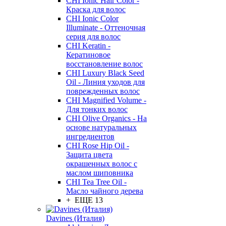
CHI Ionic Hair Color -
Краска для волос
CHI Ionic Color
Illuminate - Оттеночная
серия для волос
CHI Keratin -
Кератиновое
восстановление волос
CHI Luxury Black Seed
Oil - Линия уходов для
поврежденных волос
CHI Magnified Volume -
Для тонких волос
CHI Olive Organics - На
основе натуральных
ингредиентов
CHI Rose Hip Oil -
Защита цвета
окрашенных волос с
маслом шиповника
CHI Tea Tree Oil -
Масло чайного дерева
+ ЕЩЕ 13
Davines (Италия)