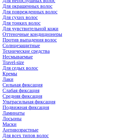
Для непослушных волос
Для окрашенных волос
Для поврежденных волос
Для сухих волос
Для тонких волос
Для чувствительной кожи
Оттеночные кондиционеры
Против выпадения волос
Солнцезащитные
Технические средства
Несмываемые
Travel-size
Для седых волос
Кремы
Лаки
Сильная фиксация
Слабая фиксация
Средняя фиксация
Ультрасильная фиксация
Подвижная фиксация
Ламинаты
Лосьоны
Маски
Антивозрастные
Для всех типов волос