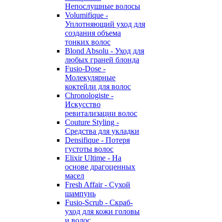
Непослушные волосы
Volumifique -
Уплотняющий уход для
создания объема
тонких волос
Blond Absolu - Уход для
любых граней блонда
Fusio-Dose -
Молекулярные
коктейли для волос
Chronologiste -
Искусство
ревитализации волос
Couture Styling -
Средства для укладки
Densifique - Потеря
густоты волос
Elixir Ultime - На
основе драгоценных
масел
Fresh Affair - Сухой
шампунь
Fusio-Scrub - Скраб-
уход для кожи головы
и волос