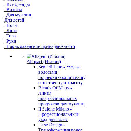
Все бренды
Волосы
Для мужчин
Для детей
Ноги
Лицо
Тело
Руки
Парикмахерские принадлежности
Alfaparf (Италия)
Semi di Lino - Уход за
волосами,
подчеркивающий вашу
естественную красоту
Blends Of Many -
Линия
профессиональных
продуктов для мужчин
Il Salone Milano -
Профессиональный
уход для волос
Lisse Design -
Трансформация волос