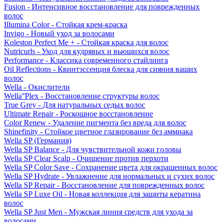
Fusion - Интенсивное восстановление для поврежденных
волос
Illumina Color - Стойкая крем-краска
Invigo - Новый уход за волосами
Koleston Perfect Me + - Стойкая краска для волос
Nutricurls - Уход для кудрявых и вьющихся волос
Performance - Классика современного стайлинга
Oil Reflections - Квинтэссенция блеска для сияния ваших
волос
Wella - Окислители
Wella°Plex - Восстановление структуры волос
True Grey - Для натуральных седых волос
Ultimate Repair - Роскошное восстановление
Color Renew - Удаление пигмента без вреда для волос
Shinefinity - Стойкое цветное глазирование без аммиака
Wella SP (Германия)
Wella SP Balance - Для чувствительной кожи головы
Wella SP Clear Scalp - Очищение против перхоти
Wella SP Color Save - Сохранение цвета для окрашенных волос
Wella SP Hydrate - Увлажнение для нормальных и сухих волос
Wella SP Repair - Восстановление для поврежденных волос
Wella SP Luxe Oil - Новая коллекция для защиты кератина
волос
Wella SP Just Men - Мужская линия средств для ухода за
волосами