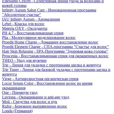
Estessimo Celcert - Селективная линия ухода за волосами и
кожей головы
Infinity Aurum Salon Care - Инновационная программа
"Абсолютное счастье"
IAU Infinity Aurum - Аромалиния
Lebel - Краска для волос
Materia OXY - Оксиданты
PH 4.7 - Восстанавливающая серия
Plia - Молекулярное моделирование волос
Proedit Home Charge - Домашнее восстановление волос
Proedit Element Charge - СПА-программа "Счастье для волос"
Hair Skin Relaxing - SPA-Программа "Здоровая кожа головы"
Proscenia - Восстанавливающая серия для окрашенных волос
THEO - Уход для мужчин
Trie - Линия для укладки с протеинами шелка и жемчуга
Trie Tuner - Линия для базовой укладки с протеинами шелка и
жемчуга
Viege - Антивозростная органическая серия
Locor Serum Color - Восстановление волос во время
окрашивания
One - Премиум уход
Luviona - Окрашивание и anti-age уход
Moii - Средства для волос и рук
Rufor - Бережное выпрямление волос
Londa (Германия)