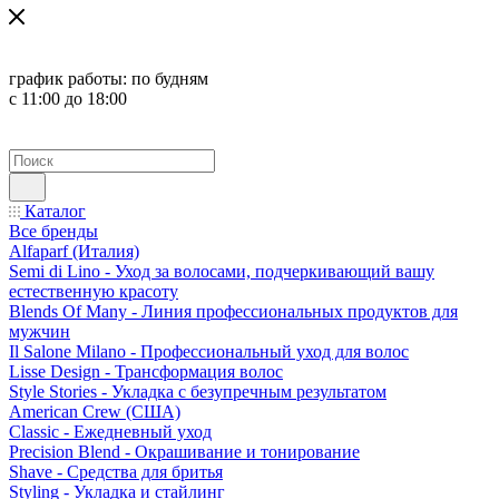
график работы:
по будням
с 11:00 до 18:00
Каталог
Все бренды
Alfaparf (Италия)
Semi di Lino - Уход за волосами, подчеркивающий вашу
естественную красоту
Blends Of Many - Линия профессиональных продуктов для
мужчин
Il Salone Milano - Профессиональный уход для волос
Lisse Design - Трансформация волос
Style Stories - Укладка с безупречным результатом
American Crew (США)
Classic - Ежедневный уход
Precision Blend - Окрашивание и тонирование
Shave - Средства для бритья
Styling - Укладка и стайлинг