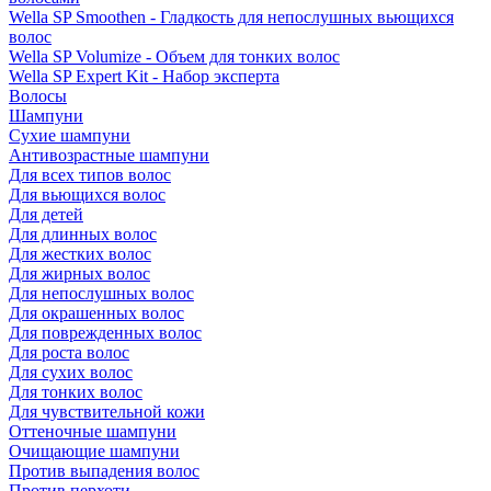
Wella SP Smoothen - Гладкость для непослушных вьющихся
волос
Wella SP Volumize - Объем для тонких волос
Wella SP Expert Kit - Набор эксперта
Волосы
Шампуни
Сухие шампуни
Антивозрастные шампуни
Для всех типов волос
Для вьющихся волос
Для детей
Для длинных волос
Для жестких волос
Для жирных волос
Для непослушных волос
Для окрашенных волос
Для поврежденных волос
Для роста волос
Для сухих волос
Для тонких волос
Для чувствительной кожи
Оттеночные шампуни
Очищающие шампуни
Против выпадения волос
Против перхоти