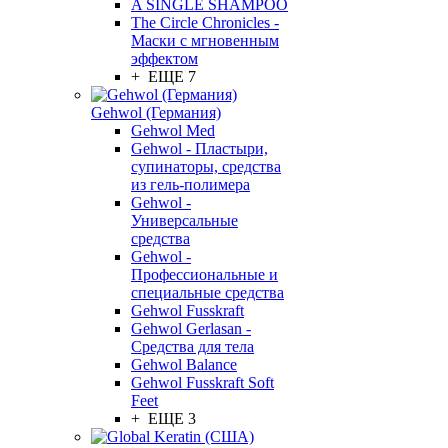
A SINGLE SHAMPOO
The Circle Chronicles -
Маски с мгновенным
эффектом
+ ЕЩЕ 7
Gehwol (Германия)
Gehwol Med
Gehwol - Пластыри,
супинаторы, средства
из гель-полимера
Gehwol -
Универсальные
средства
Gehwol -
Профессиональные и
специальные средства
Gehwol Fusskraft
Gehwol Gerlasan -
Средства для тела
Gehwol Balance
Gehwol Fusskraft Soft
Feet
+ ЕЩЕ 3