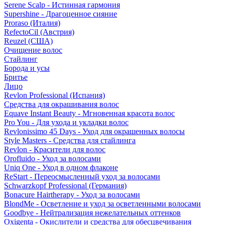
Serene Scalp - Истинная гармония
Supershine - Драгоценное сияние
Proraso (Италия)
RefectoCil (Австрия)
Reuzel (США)
Очищение волос
Стайлинг
Борода и усы
Бритье
Лицо
Revlon Professional (Испания)
Средства для окрашивания волос
Equave Instant Beauty - Мгновенная красота волос
Pro You - Для ухода и укладки волос
Revlonissimo 45 Days - Уход для окрашенных волосы
Style Masters - Средства для стайлинга
Revlon - Красители для волос
Orofluido - Уход за волосами
Uniq One - Уход в одном флаконе
ReStart - Переосмысленный уход за волосами
Schwarzkopf Professional (Германия)
Bonacure Hairtherapy - Уход за волосами
BlondMe - Осветление и уход за осветленными волосами
Goodbye - Нейтрализация нежелательных оттенков
Oxigenta - Окислители и средства для обесцвечивания