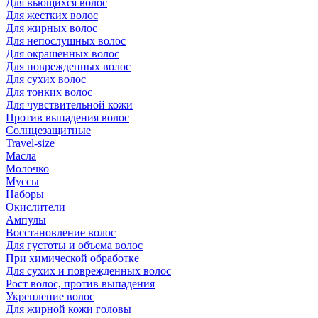
Для вьющихся волос
Для жестких волос
Для жирных волос
Для непослушных волос
Для окрашенных волос
Для поврежденных волос
Для сухих волос
Для тонких волос
Для чувствительной кожи
Против выпадения волос
Солнцезащитные
Travel-size
Масла
Молочко
Муссы
Наборы
Окислители
Ампулы
Восстановление волос
Для густоты и объема волос
При химической обработке
Для сухих и поврежденных волос
Рост волос, против выпадения
Укрепление волос
Для жирной кожи головы