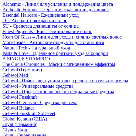
Alchemic - Линия для усиления и поддержания цвета
Authentic Formulas - Органическая линия для волос
Essential Haircare - Eжедневный уход
OI - Абсолютная красота волос
SU - Средства для защиты от солнца
Finest Pigments - Био-ламинирование волос
Heart Of Glass – Линия для ухода и сияния светлых волос
More Inside - Авторские продукты для стайлинга
Natural Tech - Натуральный уход
Pasta & Love - Идеальное бритье и уход за бородой
A SINGLE SHAMPOO
The Circle Chronicles - Маски с мгновенным эффектом
Gehwol (Германия)
Gehwol Med
Gehwol - Пластыри, супинаторы, средства из гель-полимера
Gehwol - Универсальные средства
Gehwol - Профессиональные и специальные средства
Gehwol Fusskraft
Gehwol Gerlasan - Средства для тела
Gehwol Balance
Gehwol Fusskraft Soft Feet
Global Keratin (США)
Glynt (Германия)
Glynt - Уход
Glynt - Окрашивание