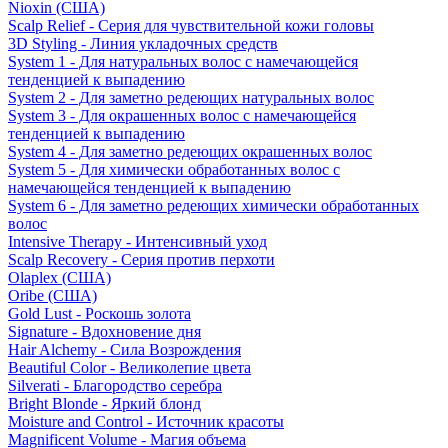
Nioxin (США)
Scalp Relief - Серия для чувствительной кожи головы
3D Styling - Линия укладочных средств
System 1 - Для натуральных волос с намечающейся
тенденцией к выпадению
System 2 - Для заметно редеющих натуральных волос
System 3 - Для окрашенных волос с намечающейся
тенденцией к выпадению
System 4 - Для заметно редеющих окрашенных волос
System 5 - Для химически обработанных волос с
намечающейся тенденцией к выпадению
System 6 - Для заметно редеющих химически обработанных
волос
Intensive Therapy - Интенсивный уход
Scalp Recovery - Серия против перхоти
Olaplex (США)
Oribe (США)
Gold Lust - Роскошь золота
Signature - Вдохновение дня
Hair Alchemy - Сила Возрождения
Beautiful Color - Великолепие цвета
Silverati - Благородство серебра
Bright Blonde - Яркий блонд
Moisture and Control - Источник красоты
Magnificent Volume - Магия объема