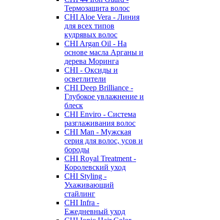
Термозащита волос
CHI Aloe Vera - Линия
для всех типов
кудрявых волос
CHI Argan Oil - На
основе масла Арганы и
дерева Моринга
CHI - Оксиды и
осветлители
CHI Deep Brilliance -
Глубокое увлажнение и
блеск
CHI Enviro - Система
разглаживания волос
CHI Man - Мужская
серия для волос, усов и
бороды
CHI Royal Treatment -
Королевский уход
CHI Styling -
Ухаживающий
стайлинг
CHI Infra -
Ежедневный уход