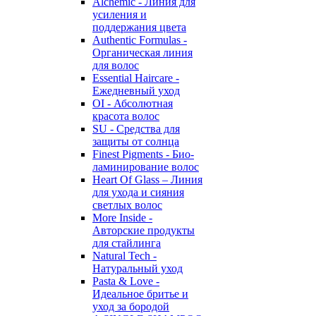
Alchemic - Линия для
усиления и
поддержания цвета
Authentic Formulas -
Органическая линия
для волос
Essential Haircare -
Eжедневный уход
OI - Абсолютная
красота волос
SU - Средства для
защиты от солнца
Finest Pigments - Био-
ламинирование волос
Heart Of Glass – Линия
для ухода и сияния
светлых волос
More Inside -
Авторские продукты
для стайлинга
Natural Tech -
Натуральный уход
Pasta & Love -
Идеальное бритье и
уход за бородой