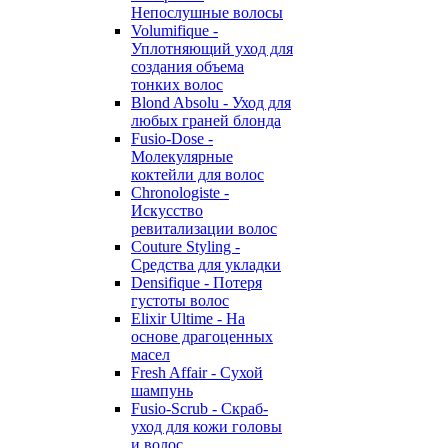
Непослушные волосы
Volumifique -
Уплотняющий уход для
создания объема
тонких волос
Blond Absolu - Уход для
любых граней блонда
Fusio-Dose -
Молекулярные
коктейли для волос
Chronologiste -
Искусство
ревитализации волос
Couture Styling -
Средства для укладки
Densifique - Потеря
густоты волос
Elixir Ultime - На
основе драгоценных
масел
Fresh Affair - Сухой
шампунь
Fusio-Scrub - Скраб-
уход для кожи головы
и волос