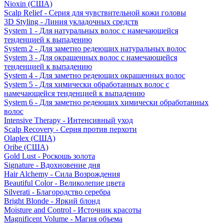
Nioxin (США)
Scalp Relief - Серия для чувствительной кожи головы
3D Styling - Линия укладочных средств
System 1 - Для натуральных волос с намечающейся
тенденцией к выпадению
System 2 - Для заметно редеющих натуральных волос
System 3 - Для окрашенных волос с намечающейся
тенденцией к выпадению
System 4 - Для заметно редеющих окрашенных волос
System 5 - Для химически обработанных волос с
намечающейся тенденцией к выпадению
System 6 - Для заметно редеющих химически обработанных
волос
Intensive Therapy - Интенсивный уход
Scalp Recovery - Серия против перхоти
Olaplex (США)
Oribe (США)
Gold Lust - Роскошь золота
Signature - Вдохновение дня
Hair Alchemy - Сила Возрождения
Beautiful Color - Великолепие цвета
Silverati - Благородство серебра
Bright Blonde - Яркий блонд
Moisture and Control - Источник красоты
Magnificent Volume - Магия объема