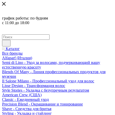
график работы:
по будням
с 11:00 до 18:00
Каталог
Все бренды
Alfaparf (Италия)
Semi di Lino - Уход за волосами, подчеркивающий вашу
естественную красоту
Blends Of Many - Линия профессиональных продуктов для
мужчин
Il Salone Milano - Профессиональный уход для волос
Lisse Design - Трансформация волос
Style Stories - Укладка с безупречным результатом
American Crew (США)
Classic - Ежедневный уход
Precision Blend - Окрашивание и тонирование
Shave - Средства для бритья
Styling - Укладка и стайлинг