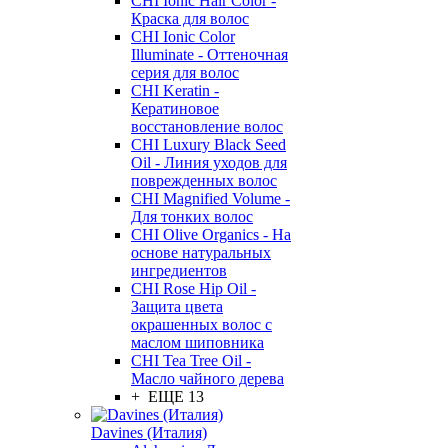
CHI Ionic Hair Color -
Краска для волос
CHI Ionic Color
Illuminate - Оттеночная
серия для волос
CHI Keratin -
Кератиновое
восстановление волос
CHI Luxury Black Seed
Oil - Линия уходов для
поврежденных волос
CHI Magnified Volume -
Для тонких волос
CHI Olive Organics - На
основе натуральных
ингредиентов
CHI Rose Hip Oil -
Защита цвета
окрашенных волос с
маслом шиповника
CHI Tea Tree Oil -
Масло чайного дерева
+ ЕЩЕ 13
Davines (Италия)