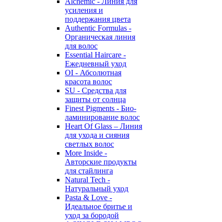
Alchemic - Линия для
усиления и
поддержания цвета
Authentic Formulas -
Органическая линия
для волос
Essential Haircare -
Eжедневный уход
OI - Абсолютная
красота волос
SU - Средства для
защиты от солнца
Finest Pigments - Био-
ламинирование волос
Heart Of Glass – Линия
для ухода и сияния
светлых волос
More Inside -
Авторские продукты
для стайлинга
Natural Tech -
Натуральный уход
Pasta & Love -
Идеальное бритье и
уход за бородой