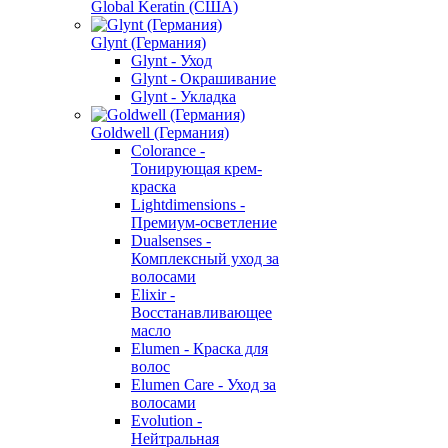
Global Keratin (США)
Glynt (Германия)
Glynt - Уход
Glynt - Окрашивание
Glynt - Укладка
Goldwell (Германия)
Colorance -
Тонирующая крем-
краска
Lightdimensions -
Премиум-осветление
Dualsenses -
Комплексный уход за
волосами
Elixir -
Восстанавливающее
масло
Elumen - Краска для
волос
Elumen Care - Уход за
волосами
Evolution -
Нейтральная