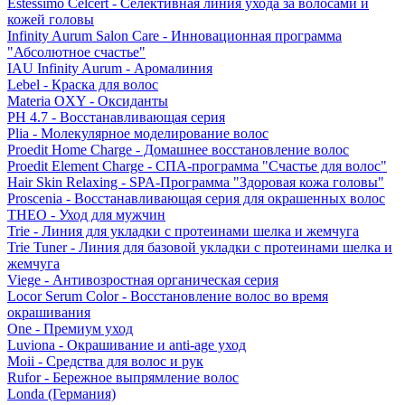
Estessimo Celcert - Селективная линия ухода за волосами и
кожей головы
Infinity Aurum Salon Care - Инновационная программа
"Абсолютное счастье"
IAU Infinity Aurum - Аромалиния
Lebel - Краска для волос
Materia OXY - Оксиданты
PH 4.7 - Восстанавливающая серия
Plia - Молекулярное моделирование волос
Proedit Home Charge - Домашнее восстановление волос
Proedit Element Charge - СПА-программа "Счастье для волос"
Hair Skin Relaxing - SPA-Программа "Здоровая кожа головы"
Proscenia - Восстанавливающая серия для окрашенных волос
THEO - Уход для мужчин
Trie - Линия для укладки с протеинами шелка и жемчуга
Trie Tuner - Линия для базовой укладки с протеинами шелка и
жемчуга
Viege - Антивозростная органическая серия
Locor Serum Color - Восстановление волос во время
окрашивания
One - Премиум уход
Luviona - Окрашивание и anti-age уход
Moii - Средства для волос и рук
Rufor - Бережное выпрямление волос
Londa (Германия)