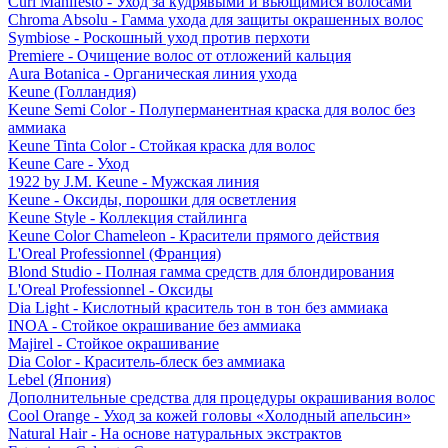
Curl Manifesto - Уход за кудрявыми и вьющимися волосами
Chroma Absolu - Гамма ухода для защиты окрашенных волос
Symbiose - Роскошный уход против перхоти
Premiere - Очищение волос от отложений кальция
Aura Botanica - Органическая линия ухода
Keune (Голландия)
Keune Semi Color - Полуперманентная краска для волос без
аммиака
Keune Tinta Color - Стойкая краска для волос
Keune Care - Уход
1922 by J.M. Keune - Мужская линия
Keune - Оксиды, порошки для осветления
Keune Style - Коллекция стайлинга
Keune Color Chameleon - Красители прямого действия
L'Oreal Professionnel (Франция)
Blond Studio - Полная гамма средств для блондирования
L'Oreal Professionnel - Оксиды
Dia Light - Кислотный краситель тон в тон без аммиака
INOA - Стойкое окрашивание без аммиака
Majirel - Стойкое окрашивание
Dia Color - Краситель-блеск без аммиака
Lebel (Япония)
Дополнительные средства для процедуры окрашивания волос
Cool Orange - Уход за кожей головы «Холодный апельсин»
Natural Hair - На основе натуральных экстрактов