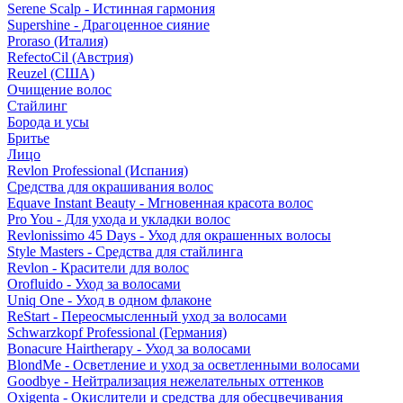
Serene Scalp - Истинная гармония
Supershine - Драгоценное сияние
Proraso (Италия)
RefectoCil (Австрия)
Reuzel (США)
Очищение волос
Стайлинг
Борода и усы
Бритье
Лицо
Revlon Professional (Испания)
Средства для окрашивания волос
Equave Instant Beauty - Мгновенная красота волос
Pro You - Для ухода и укладки волос
Revlonissimo 45 Days - Уход для окрашенных волосы
Style Masters - Средства для стайлинга
Revlon - Красители для волос
Orofluido - Уход за волосами
Uniq One - Уход в одном флаконе
ReStart - Переосмысленный уход за волосами
Schwarzkopf Professional (Германия)
Bonacure Hairtherapy - Уход за волосами
BlondMe - Осветление и уход за осветленными волосами
Goodbye - Нейтрализация нежелательных оттенков
Oxigenta - Окислители и средства для обесцвечивания