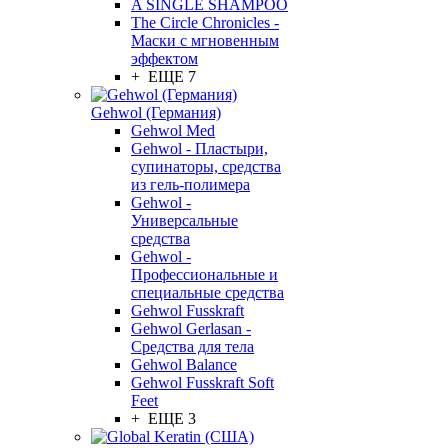
A SINGLE SHAMPOO
The Circle Chronicles -
Маски с мгновенным
эффектом
+ ЕЩЕ 7
Gehwol (Германия)
Gehwol Med
Gehwol - Пластыри,
супинаторы, средства
из гель-полимера
Gehwol -
Универсальные
средства
Gehwol -
Профессиональные и
специальные средства
Gehwol Fusskraft
Gehwol Gerlasan -
Средства для тела
Gehwol Balance
Gehwol Fusskraft Soft
Feet
+ ЕЩЕ 3