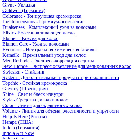
Glynt - Укладка
Goldwell (Германия)
Colorance - Тонирующая крем-краска
Lightdimensions - Премиум-осветление
Dualsenses - Комплексный уход за волосами
Elixir - Восстанавливающее масло
Elumen - Краска для волос
Elumen Care - Уход за волосами
Evolution - Нейтральная химическая завивка
Kerasilk - Премиальный уход для волос
Men Reshade - Экспресс-коррекция седины
New Blonde - Экспресс осветление для мелированных волос
Stylesign - Стайлинг
System - Дополнительные продукты при окрашивании
Topchic - Стойкая крем-краска
Greymy (Швейцария)
Shine - Свет и блеск изнутри
Style - Средства укладки волос
Color - Линия для окрашенных волос
Volume - Линия для объема, эластичности и упругости
Help Is Here (Россия)
Hempz (США)
Indola (Германия)
Indola Act Now
Indola Care