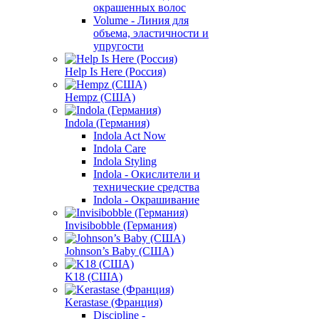
окрашенных волос
Volume - Линия для
объема, эластичности и
упругости
Help Is Here (Россия)
Hempz (США)
Indola (Германия)
Indola Act Now
Indola Care
Indola Styling
Indola - Окислители и
технические средства
Indola - Окрашивание
Invisibobble (Германия)
Johnson’s Baby (США)
K18 (США)
Kerastase (Франция)
Discipline -