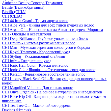
Authentic Beauty Concept (Германия)
Batiste (Великобритания)
Biosilk (США)
CHI (США)
CHI 44 Iron Guard - Термозащита волос
CHI Aloe Vera - Линия для всех типов кудрявых волос
CHI Argan Oil - На основе масла Арганы и дерева Моринга
CHI - Оксиды и осветлители
CHI Deep Brilliance - Глубокое увлажнение и блеск
CHI Enviro - Система разглаживания волос
CHI Man - Мужская серия для волос, усов и бороды
CHI Royal Treatment - Королевский уход
CHI Styling - Ухаживающий стайлинг
CHI Infra - Ежедневный уход
CHI Ionic Hair Color - Краска для волос
CHI Ionic Color Illuminate - Оттеночная серия для волос
CHI Keratin - Кератиновое восстановление волос
CHI Luxury Black Seed Oil - Линия уходов для поврежденных
волос
CHI Magnified Volume - Для тонких волос
CHI Olive Organics - На основе натуральных ингредиентов
CHI Rose Hip Oil - Защита цвета окрашенных волос с маслом
шиповника
CHI Tea Tree Oil - Масло чайного дерева
Davines (Италия)