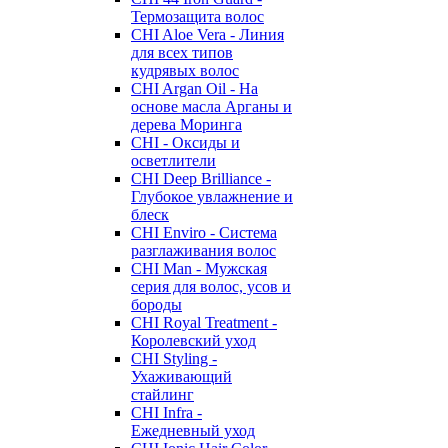
Термозащита волос
CHI Aloe Vera - Линия
для всех типов
кудрявых волос
CHI Argan Oil - На
основе масла Арганы и
дерева Моринга
CHI - Оксиды и
осветлители
CHI Deep Brilliance -
Глубокое увлажнение и
блеск
CHI Enviro - Система
разглаживания волос
CHI Man - Мужская
серия для волос, усов и
бороды
CHI Royal Treatment -
Королевский уход
CHI Styling -
Ухаживающий
стайлинг
CHI Infra -
Ежедневный уход