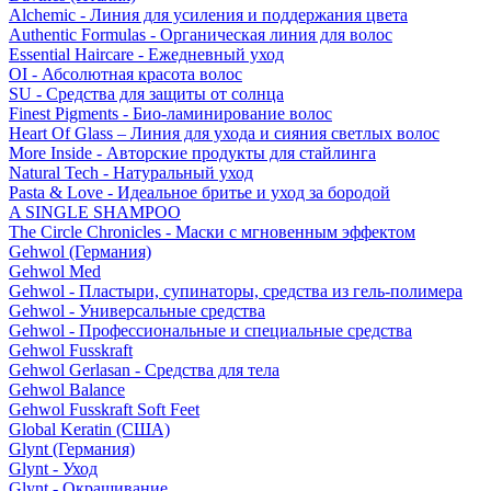
Alchemic - Линия для усиления и поддержания цвета
Authentic Formulas - Органическая линия для волос
Essential Haircare - Eжедневный уход
OI - Абсолютная красота волос
SU - Средства для защиты от солнца
Finest Pigments - Био-ламинирование волос
Heart Of Glass – Линия для ухода и сияния светлых волос
More Inside - Авторские продукты для стайлинга
Natural Tech - Натуральный уход
Pasta & Love - Идеальное бритье и уход за бородой
A SINGLE SHAMPOO
The Circle Chronicles - Маски с мгновенным эффектом
Gehwol (Германия)
Gehwol Med
Gehwol - Пластыри, супинаторы, средства из гель-полимера
Gehwol - Универсальные средства
Gehwol - Профессиональные и специальные средства
Gehwol Fusskraft
Gehwol Gerlasan - Средства для тела
Gehwol Balance
Gehwol Fusskraft Soft Feet
Global Keratin (США)
Glynt (Германия)
Glynt - Уход
Glynt - Окрашивание