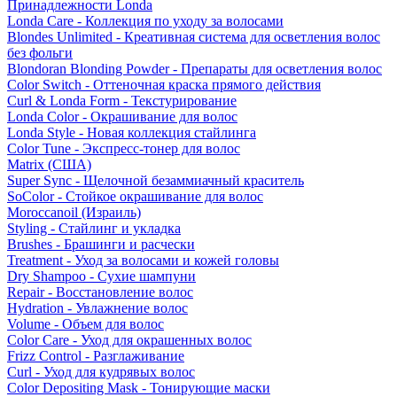
Принадлежности Londa
Londa Care - Коллекция по уходу за волосами
Blondes Unlimited - Креативная система для осветления волос
без фольги
Blondoran Blonding Powder - Препараты для осветления волос
Color Switch - Оттеночная краска прямого действия
Curl & Londa Form - Текстурирование
Londa Color - Окрашивание для волос
Londa Style - Новая коллекция стайлинга
Color Tune - Экспресс-тонер для волос
Matrix (США)
Super Sync - Щелочной безаммиачный краситель
SoColor - Стойкое окрашивание для волос
Moroccanoil (Израиль)
Styling - Стайлинг и укладка
Brushes - Брашинги и расчески
Treatment - Уход за волосами и кожей головы
Dry Shampoo - Сухие шампуни
Repair - Восстановление волос
Hydration - Увлажнение волос
Volume - Объем для волос
Color Care - Уход для окрашенных волос
Frizz Control - Разглаживание
Curl - Уход для кудрявых волос
Color Depositing Mask - Тонирующие маски