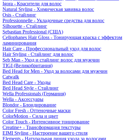
Igora - Красители для волос
Natural Styling - Химическая завивка волос
Osis - Стайлинг
Professionnelle - Укладочные средства для волос
Silhouette - Стайлинг
Sebastian Professional (США)
Cellophanes Hair Gloss - Тонирующая краска с эффектом
ламинирования
Hair Care - Профессиональный уход для волос
Hair Styling - Стайлинг для волос
Seb Man - Уход и стайлинг волос для мужчин
TIGI (Великобритания)
Bed Head for Men - Уход за волосами для мужчин
Catwalk
Bed Head Care - Уходы
Bed Head Style - Стайлинг
Wella Professionals (Германия)
Wella - Аксессуары
Blondor - Блондирование
Color Fresh - Оттеночные маски
ColorMotion - Сила и цвет
Color Touch - Интенсивное тонирование
Creatine+ - Трансформация текстуры
EIMI Styling - Настроение вашего стиля
Elements - Натуральная линия ухода за волосами