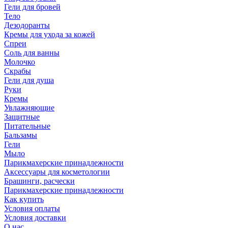
Гели для бровей
Тело
Дезодоранты
Кремы для ухода за кожей
Спреи
Соль для ванны
Молочко
Скрабы
Гели для душа
Руки
Кремы
Увлажняющие
Защитные
Питательные
Бальзамы
Гели
Мыло
Парикмахерские принадлежности
Аксессуары для косметологии
Брашинги, расчески
Парикмахерские принадлежности
Как купить
Условия оплаты
Условия доставки
О нас