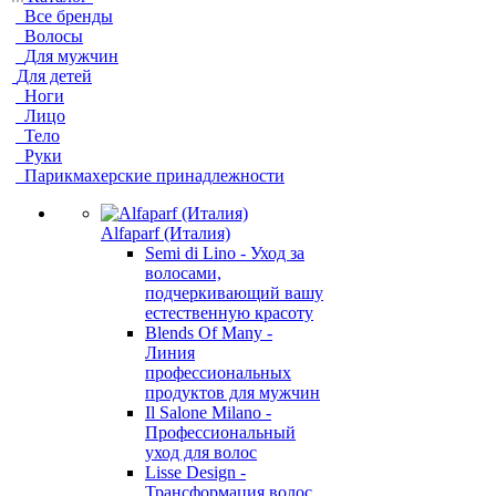
Все бренды
Волосы
Для мужчин
Для детей
Ноги
Лицо
Тело
Руки
Парикмахерские принадлежности
Alfaparf (Италия)
Semi di Lino - Уход за
волосами,
подчеркивающий вашу
естественную красоту
Blends Of Many -
Линия
профессиональных
продуктов для мужчин
Il Salone Milano -
Профессиональный
уход для волос
Lisse Design -
Трансформация волос