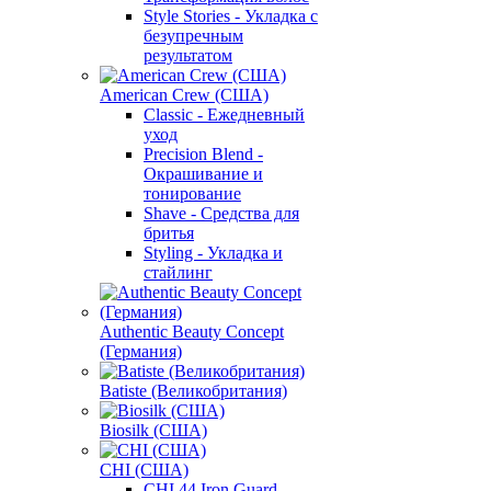
Style Stories - Укладка с
безупречным
результатом
American Crew (США)
Classic - Ежедневный
уход
Precision Blend -
Окрашивание и
тонирование
Shave - Средства для
бритья
Styling - Укладка и
стайлинг
Authentic Beauty Concept
(Германия)
Batiste (Великобритания)
Biosilk (США)
CHI (США)
CHI 44 Iron Guard -