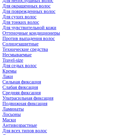
Для непослушных волос
Для окрашенных волос
Для поврежденных волос
Для сухих волос
Для тонких волос
Для чувствительной кожи
Оттеночные кондиционеры
Против выпадения волос
Солнцезащитные
Технические средства
Несмываемые
Travel-size
Для седых волос
Кремы
Лаки
Сильная фиксация
Слабая фиксация
Средняя фиксация
Ультрасильная фиксация
Подвижная фиксация
Ламинаты
Лосьоны
Маски
Антивозрастные
Для всех типов волос