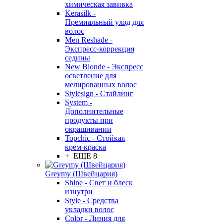
химическая завивка
Kerasilk -
Премиальный уход для
волос
Men Reshade -
Экспресс-коррекция
седины
New Blonde - Экспресс
осветление для
мелированных волос
Stylesign - Стайлинг
System -
Дополнительные
продукты при
окрашивании
Topchic - Стойкая
крем-краска
+ ЕЩЕ 8
Greymy (Швейцария)
Shine - Свет и блеск
изнутри
Style - Средства
укладки волос
Color - Линия для