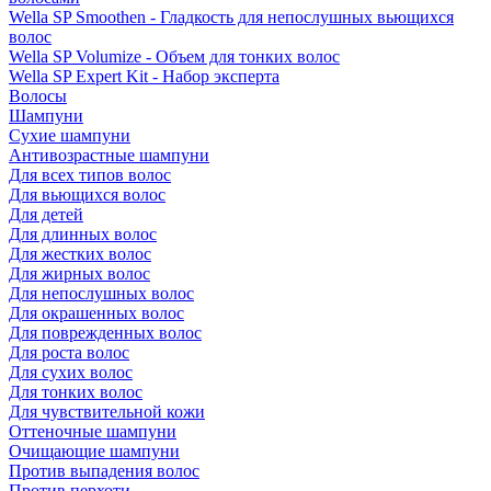
Wella SP Smoothen - Гладкость для непослушных вьющихся
волос
Wella SP Volumize - Объем для тонких волос
Wella SP Expert Kit - Набор эксперта
Волосы
Шампуни
Сухие шампуни
Антивозрастные шампуни
Для всех типов волос
Для вьющихся волос
Для детей
Для длинных волос
Для жестких волос
Для жирных волос
Для непослушных волос
Для окрашенных волос
Для поврежденных волос
Для роста волос
Для сухих волос
Для тонких волос
Для чувствительной кожи
Оттеночные шампуни
Очищающие шампуни
Против выпадения волос
Против перхоти