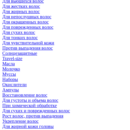
Для вьющихся волос
Для жестких волос
Для жирных волос
Для непослушных волос
Для окрашенных волос
Для поврежденных волос
Для сухих волос
Для тонких волос
Для чувствительной кожи
Против выпадения волос
Солнцезащитные
Travel-size
Масла
Молочко
Муссы
Наборы
Окислители
Ампулы
Восстановление волос
Для густоты и объема волос
При химической обработке
Для сухих и поврежденных волос
Рост волос, против выпадения
Укрепление волос
Для жирной кожи головы