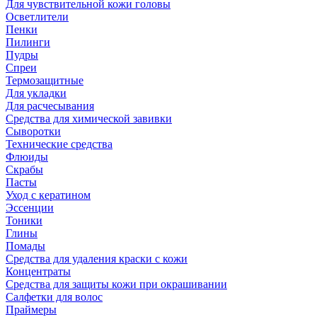
Для чувствительной кожи головы
Осветлители
Пенки
Пилинги
Пудры
Спреи
Термозащитные
Для укладки
Для расчесывания
Средства для химической завивки
Сыворотки
Технические средства
Флюиды
Скрабы
Пасты
Уход с кератином
Эссенции
Тоники
Глины
Помады
Средства для удаления краски с кожи
Концентраты
Средства для защиты кожи при окрашивании
Салфетки для волос
Праймеры