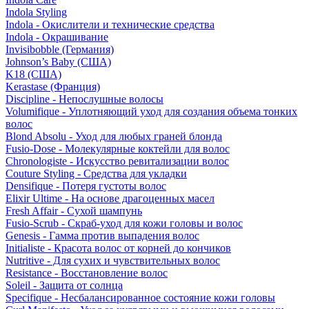
Indola Styling
Indola - Окислители и технические средства
Indola - Окрашивание
Invisibobble (Германия)
Johnson’s Baby (США)
K18 (США)
Kerastase (Франция)
Discipline - Непослушные волосы
Volumifique - Уплотняющий уход для создания объема тонких
волос
Blond Absolu - Уход для любых граней блонда
Fusio-Dose - Молекулярные коктейли для волос
Chronologiste - Искусство ревитализации волос
Couture Styling - Средства для укладки
Densifique - Потеря густоты волос
Elixir Ultime - На основе драгоценных масел
Fresh Affair - Сухой шампунь
Fusio-Scrub - Скраб-уход для кожи головы и волос
Genesis - Гамма против выпадения волос
Initialiste - Красота волос от корней до кончиков
Nutritive - Для сухих и чувствительных волос
Resistance - Восстановление волос
Soleil - Защита от солнца
Specifique - Несбалансированное состояние кожи головы