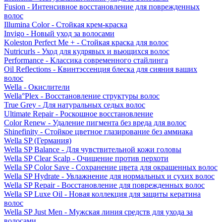
Fusion - Интенсивное восстановление для поврежденных
волос
Illumina Color - Стойкая крем-краска
Invigo - Новый уход за волосами
Koleston Perfect Me + - Стойкая краска для волос
Nutricurls - Уход для кудрявых и вьющихся волос
Performance - Классика современного стайлинга
Oil Reflections - Квинтэссенция блеска для сияния ваших
волос
Wella - Окислители
Wella°Plex - Восстановление структуры волос
True Grey - Для натуральных седых волос
Ultimate Repair - Роскошное восстановление
Color Renew - Удаление пигмента без вреда для волос
Shinefinity - Стойкое цветное глазирование без аммиака
Wella SP (Германия)
Wella SP Balance - Для чувствительной кожи головы
Wella SP Clear Scalp - Очищение против перхоти
Wella SP Color Save - Сохранение цвета для окрашенных волос
Wella SP Hydrate - Увлажнение для нормальных и сухих волос
Wella SP Repair - Восстановление для поврежденных волос
Wella SP Luxe Oil - Новая коллекция для защиты кератина
волос
Wella SP Just Men - Мужская линия средств для ухода за
волосами