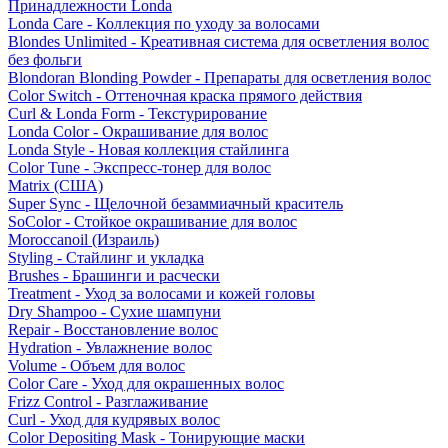
Принадлежности Londa
Londa Care - Коллекция по уходу за волосами
Blondes Unlimited - Креативная система для осветления волос
без фольги
Blondoran Blonding Powder - Препараты для осветления волос
Color Switch - Оттеночная краска прямого действия
Curl & Londa Form - Текстурирование
Londa Color - Окрашивание для волос
Londa Style - Новая коллекция стайлинга
Color Tune - Экспресс-тонер для волос
Matrix (США)
Super Sync - Щелочной безаммиачный краситель
SoColor - Стойкое окрашивание для волос
Moroccanoil (Израиль)
Styling - Стайлинг и укладка
Brushes - Брашинги и расчески
Treatment - Уход за волосами и кожей головы
Dry Shampoo - Сухие шампуни
Repair - Восстановление волос
Hydration - Увлажнение волос
Volume - Объем для волос
Color Care - Уход для окрашенных волос
Frizz Control - Разглаживание
Curl - Уход для кудрявых волос
Color Depositing Mask - Тонирующие маски