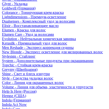
Glynt - Укладка
Goldwell (Германия)
Colorance - Тонирующая крем-краска
Lightdimensions - Премиум-осветление
Dualsenses - Комплексный уход за волосами
Elixir - Восстанавливающее масло
Elumen - Краска для волос
Elumen Care - Уход за волосами
Evolution - Нейтральная химическая завивка
Kerasilk - Премиальный уход для волос
Men Reshade - Экспресс-коррекция седины
New Blonde - Экспресс осветление для мелированных волос
Stylesign - Стайлинг
System - Дополнительные продукты при окрашивании
Topchic - Стойкая крем-краска
Greymy (Швейцария)
Shine - Свет и блеск изнутри
Style - Средства укладки волос
Color - Линия для окрашенных волос
Volume - Линия для объема, эластичности и упругости
Help Is Here (Россия)
Hempz (США)
Indola (Германия)
Indola Act Now
Indola Care