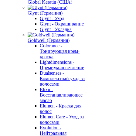
Global Keratin (США)
Glynt (Германия)
Glynt - Уход
Glynt - Окрашивание
Glynt - Укладка
Goldwell (Германия)
Colorance -
Тонирующая крем-
краска
Lightdimensions -
Премиум-осветление
Dualsenses -
Комплексный уход за
волосами
Elixir -
Восстанавливающее
масло
Elumen - Краска для
волос
Elumen Care - Уход за
волосами
Evolution -
Нейтральная