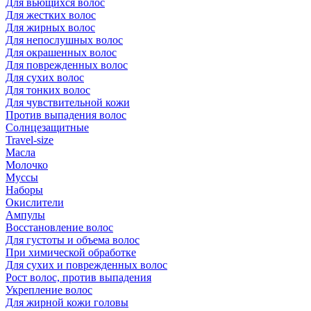
Для вьющихся волос
Для жестких волос
Для жирных волос
Для непослушных волос
Для окрашенных волос
Для поврежденных волос
Для сухих волос
Для тонких волос
Для чувствительной кожи
Против выпадения волос
Солнцезащитные
Travel-size
Масла
Молочко
Муссы
Наборы
Окислители
Ампулы
Восстановление волос
Для густоты и объема волос
При химической обработке
Для сухих и поврежденных волос
Рост волос, против выпадения
Укрепление волос
Для жирной кожи головы