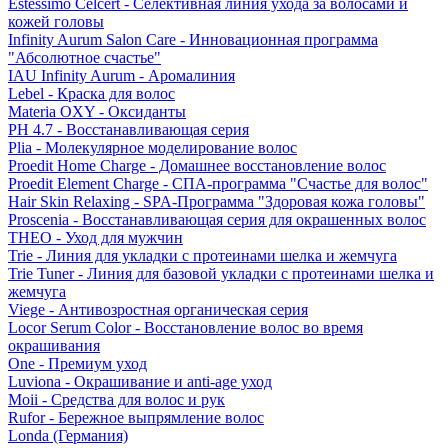
Estessimo Celcert - Селективная линия ухода за волосами и
кожей головы
Infinity Aurum Salon Care - Инновационная программа
"Абсолютное счастье"
IAU Infinity Aurum - Аромалиния
Lebel - Краска для волос
Materia OXY - Оксиданты
PH 4.7 - Восстанавливающая серия
Plia - Молекулярное моделирование волос
Proedit Home Charge - Домашнее восстановление волос
Proedit Element Charge - СПА-программа "Счастье для волос"
Hair Skin Relaxing - SPA-Программа "Здоровая кожа головы"
Proscenia - Восстанавливающая серия для окрашенных волос
THEO - Уход для мужчин
Trie - Линия для укладки с протеинами шелка и жемчуга
Trie Tuner - Линия для базовой укладки с протеинами шелка и
жемчуга
Viege - Антивозростная органическая серия
Locor Serum Color - Восстановление волос во время
окрашивания
One - Премиум уход
Luviona - Окрашивание и anti-age уход
Moii - Средства для волос и рук
Rufor - Бережное выпрямление волос
Londa (Германия)