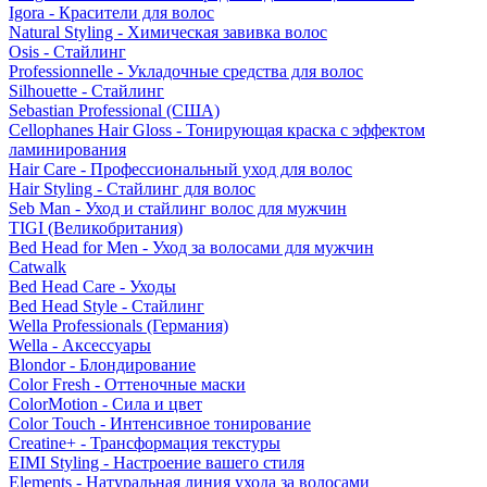
Igora - Красители для волос
Natural Styling - Химическая завивка волос
Osis - Стайлинг
Professionnelle - Укладочные средства для волос
Silhouette - Стайлинг
Sebastian Professional (США)
Cellophanes Hair Gloss - Тонирующая краска с эффектом
ламинирования
Hair Care - Профессиональный уход для волос
Hair Styling - Стайлинг для волос
Seb Man - Уход и стайлинг волос для мужчин
TIGI (Великобритания)
Bed Head for Men - Уход за волосами для мужчин
Catwalk
Bed Head Care - Уходы
Bed Head Style - Стайлинг
Wella Professionals (Германия)
Wella - Аксессуары
Blondor - Блондирование
Color Fresh - Оттеночные маски
ColorMotion - Сила и цвет
Color Touch - Интенсивное тонирование
Creatine+ - Трансформация текстуры
EIMI Styling - Настроение вашего стиля
Elements - Натуральная линия ухода за волосами