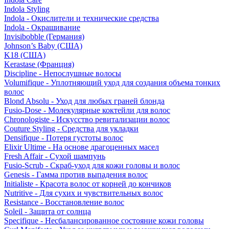
Indola Styling
Indola - Окислители и технические средства
Indola - Окрашивание
Invisibobble (Германия)
Johnson’s Baby (США)
K18 (США)
Kerastase (Франция)
Discipline - Непослушные волосы
Volumifique - Уплотняющий уход для создания объема тонких
волос
Blond Absolu - Уход для любых граней блонда
Fusio-Dose - Молекулярные коктейли для волос
Chronologiste - Искусство ревитализации волос
Couture Styling - Средства для укладки
Densifique - Потеря густоты волос
Elixir Ultime - На основе драгоценных масел
Fresh Affair - Сухой шампунь
Fusio-Scrub - Скраб-уход для кожи головы и волос
Genesis - Гамма против выпадения волос
Initialiste - Красота волос от корней до кончиков
Nutritive - Для сухих и чувствительных волос
Resistance - Восстановление волос
Soleil - Защита от солнца
Specifique - Несбалансированное состояние кожи головы