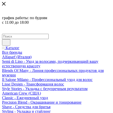
график работы:
по будням
с 11:00 до 18:00
Каталог
Все бренды
Alfaparf (Италия)
Semi di Lino - Уход за волосами, подчеркивающий вашу
естественную красоту
Blends Of Many - Линия профессиональных продуктов для
мужчин
Il Salone Milano - Профессиональный уход для волос
Lisse Design - Трансформация волос
Style Stories - Укладка с безупречным результатом
American Crew (США)
Classic - Ежедневный уход
Precision Blend - Окрашивание и тонирование
Shave - Средства для бритья
Styling - Укладка и стайлинг