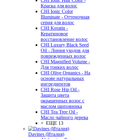
CHI Ionic Hair Color -
Краска для волос
CHI Ionic Color
Illuminate - Оттеночная
серия для волос
CHI Keratin -
Кератиновое
восстановление волос
CHI Luxury Black Seed
Oil - Линия уходов для
поврежденных волос
CHI Magnified Volume -
Для тонких волос
CHI Olive Organics - На
основе натуральных
ингредиентов
CHI Rose Hip Oil -
Защита цвета
окрашенных волос с
маслом шиповника
CHI Tea Tree Oil -
Масло чайного дерева
+ ЕЩЕ 13
Davines (Италия)