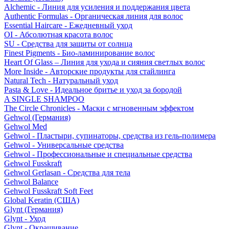
Alchemic - Линия для усиления и поддержания цвета
Authentic Formulas - Органическая линия для волос
Essential Haircare - Eжедневный уход
OI - Абсолютная красота волос
SU - Средства для защиты от солнца
Finest Pigments - Био-ламинирование волос
Heart Of Glass – Линия для ухода и сияния светлых волос
More Inside - Авторские продукты для стайлинга
Natural Tech - Натуральный уход
Pasta & Love - Идеальное бритье и уход за бородой
A SINGLE SHAMPOO
The Circle Chronicles - Маски с мгновенным эффектом
Gehwol (Германия)
Gehwol Med
Gehwol - Пластыри, супинаторы, средства из гель-полимера
Gehwol - Универсальные средства
Gehwol - Профессиональные и специальные средства
Gehwol Fusskraft
Gehwol Gerlasan - Средства для тела
Gehwol Balance
Gehwol Fusskraft Soft Feet
Global Keratin (США)
Glynt (Германия)
Glynt - Уход
Glynt - Окрашивание