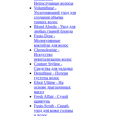
Непослушные волосы
Volumifique -
Уплотняющий уход для
создания объема
тонких волос
Blond Absolu - Уход для
любых граней блонда
Fusio-Dose -
Молекулярные
коктейли для волос
Chronologiste -
Искусство
ревитализации волос
Couture Styling -
Средства для укладки
Densifique - Потеря
густоты волос
Elixir Ultime - На
основе драгоценных
масел
Fresh Affair - Сухой
шампунь
Fusio-Scrub - Скраб-
уход для кожи головы
и волос