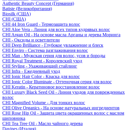
Authentic Beauty Concept (Германия)
Batiste (Великобритания)
Biosilk (США)
CHI (США)
CHI 44 Iron Guard - Термозащита волос
CHI Aloe Vera - Линия для всех типов кудрявых волос
CHI Argan Oil - На основе масла Арганы и дерева Моринга
CHI - Оксиды и осветлители
CHI Deep Brilliance - Глубокое увлажнение и блеск
CHI Enviro - Система разглаживания волос
CHI Man - Мужская серия для волос, усов и бороды
CHI Royal Treatment - Королевский уход
CHI Styling - Ухаживающий стайлинг
CHI Infra - Ежедневный уход
CHI Ionic Hair Color - Краска для волос
CHI Ionic Color Illuminate - Оттеночная серия для волос
CHI Keratin - Кератиновое восстановление волос
CHI Luxury Black Seed Oil - Линия уходов для поврежденных
волос
CHI Magnified Volume - Для тонких волос
CHI Olive Organics - На основе натуральных ингредиентов
CHI Rose Hip Oil - Защита цвета окрашенных волос с маслом
шиповника
CHI Tea Tree Oil - Масло чайного дерева
Davines (Италия)