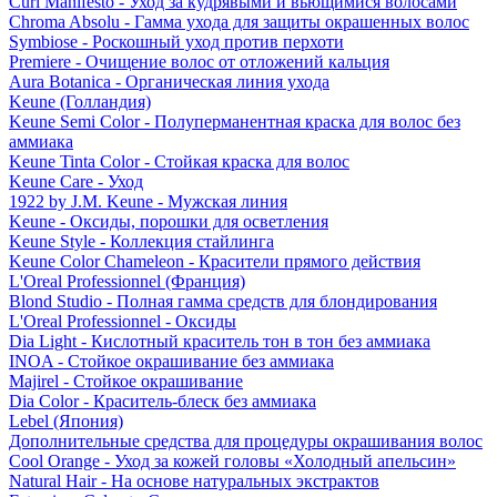
Curl Manifesto - Уход за кудрявыми и вьющимися волосами
Chroma Absolu - Гамма ухода для защиты окрашенных волос
Symbiose - Роскошный уход против перхоти
Premiere - Очищение волос от отложений кальция
Aura Botanica - Органическая линия ухода
Keune (Голландия)
Keune Semi Color - Полуперманентная краска для волос без
аммиака
Keune Tinta Color - Стойкая краска для волос
Keune Care - Уход
1922 by J.M. Keune - Мужская линия
Keune - Оксиды, порошки для осветления
Keune Style - Коллекция стайлинга
Keune Color Chameleon - Красители прямого действия
L'Oreal Professionnel (Франция)
Blond Studio - Полная гамма средств для блондирования
L'Oreal Professionnel - Оксиды
Dia Light - Кислотный краситель тон в тон без аммиака
INOA - Стойкое окрашивание без аммиака
Majirel - Стойкое окрашивание
Dia Color - Краситель-блеск без аммиака
Lebel (Япония)
Дополнительные средства для процедуры окрашивания волос
Cool Orange - Уход за кожей головы «Холодный апельсин»
Natural Hair - На основе натуральных экстрактов