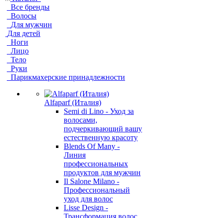
Все бренды
Волосы
Для мужчин
Для детей
Ноги
Лицо
Тело
Руки
Парикмахерские принадлежности
Alfaparf (Италия)
Semi di Lino - Уход за
волосами,
подчеркивающий вашу
естественную красоту
Blends Of Many -
Линия
профессиональных
продуктов для мужчин
Il Salone Milano -
Профессиональный
уход для волос
Lisse Design -
Трансформация волос