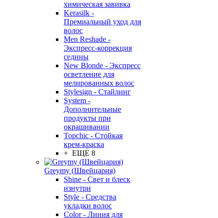
химическая завивка
Kerasilk -
Премиальный уход для
волос
Men Reshade -
Экспресс-коррекция
седины
New Blonde - Экспресс
осветление для
мелированных волос
Stylesign - Стайлинг
System -
Дополнительные
продукты при
окрашивании
Topchic - Стойкая
крем-краска
+ ЕЩЕ 8
Greymy (Швейцария)
Shine - Свет и блеск
изнутри
Style - Средства
укладки волос
Color - Линия для