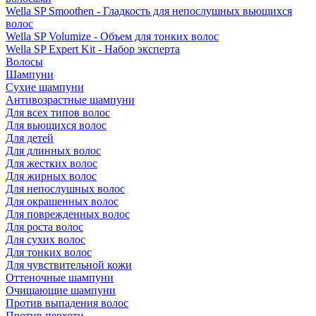
Wella SP Smoothen - Гладкость для непослушных вьющихся
волос
Wella SP Volumize - Объем для тонких волос
Wella SP Expert Kit - Набор эксперта
Волосы
Шампуни
Сухие шампуни
Антивозрастные шампуни
Для всех типов волос
Для вьющихся волос
Для детей
Для длинных волос
Для жестких волос
Для жирных волос
Для непослушных волос
Для окрашенных волос
Для поврежденных волос
Для роста волос
Для сухих волос
Для тонких волос
Для чувствительной кожи
Оттеночные шампуни
Очищающие шампуни
Против выпадения волос
Против перхоти