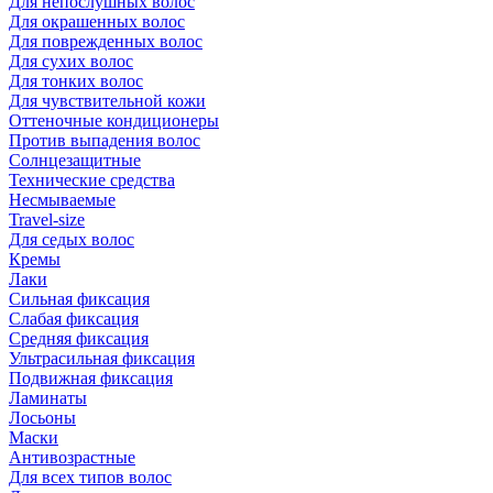
Для непослушных волос
Для окрашенных волос
Для поврежденных волос
Для сухих волос
Для тонких волос
Для чувствительной кожи
Оттеночные кондиционеры
Против выпадения волос
Солнцезащитные
Технические средства
Несмываемые
Travel-size
Для седых волос
Кремы
Лаки
Сильная фиксация
Слабая фиксация
Средняя фиксация
Ультрасильная фиксация
Подвижная фиксация
Ламинаты
Лосьоны
Маски
Антивозрастные
Для всех типов волос