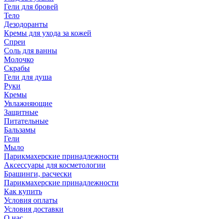
Гели для бровей
Тело
Дезодоранты
Кремы для ухода за кожей
Спреи
Соль для ванны
Молочко
Скрабы
Гели для душа
Руки
Кремы
Увлажняющие
Защитные
Питательные
Бальзамы
Гели
Мыло
Парикмахерские принадлежности
Аксессуары для косметологии
Брашинги, расчески
Парикмахерские принадлежности
Как купить
Условия оплаты
Условия доставки
О нас