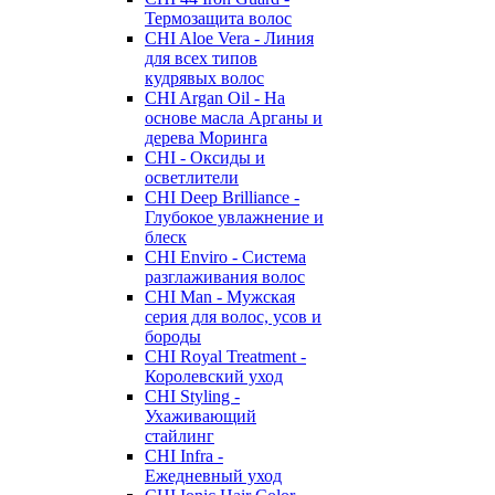
Термозащита волос
CHI Aloe Vera - Линия
для всех типов
кудрявых волос
CHI Argan Oil - На
основе масла Арганы и
дерева Моринга
CHI - Оксиды и
осветлители
CHI Deep Brilliance -
Глубокое увлажнение и
блеск
CHI Enviro - Система
разглаживания волос
CHI Man - Мужская
серия для волос, усов и
бороды
CHI Royal Treatment -
Королевский уход
CHI Styling -
Ухаживающий
стайлинг
CHI Infra -
Ежедневный уход