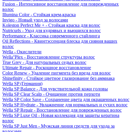
Fusion - Интенсивное восстановление для поврежденных
волос
Illumina Color - Стойкая крем-краска
Invigo - Новый уход за волосами
Koleston Perfect Me + - Стойкая краска для волос
Nutricurls - Уход для кудрявых и вьющихся волос
Performance - Классика современного стайлинга
Oil Reflections - Квинтэссенция блеска для сияния ваших
волос
Wella - Окислители
Wella°Plex - Восстановление структуры волос
True Grey - Для натуральных седых волос
Ultimate Repair - Роскошное восстановление
Color Renew - Удаление пигмента без вреда для волос
Shinefinity - Стойкое цветное глазирование без аммиака
Wella SP (Германия)
Wella SP Balance - Для чувствительной кожи головы
Wella SP Clear Scalp - Очищение против перхоти
Wella SP Color Save - Сохранение цвета для окрашенных волос
Wella SP Hydrate - Увлажнение для нормальных и сухих волос
Wella SP Repair - Восстановление для поврежденных волос
Wella SP Luxe Oil - Новая коллекция для защиты кератина
волос
Wella SP Just Men - Мужская линия средств для ухода за
волосами