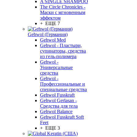
A SINGLE SHAMPOO
The Circle Chronicles -
Маски с мгновенным
эффектом
+ ЕЩЕ 7
Gehwol (Германия)
Gehwol Med
Gehwol - Пластыри,
супинаторы, средства
из гель-полимера
Gehwol -
Универсальные
средства
Gehwol -
Профессиональные и
специальные средства
Gehwol Fusskraft
Gehwol Gerlasan -
Средства для тела
Gehwol Balance
Gehwol Fusskraft Soft
Feet
+ ЕЩЕ 3