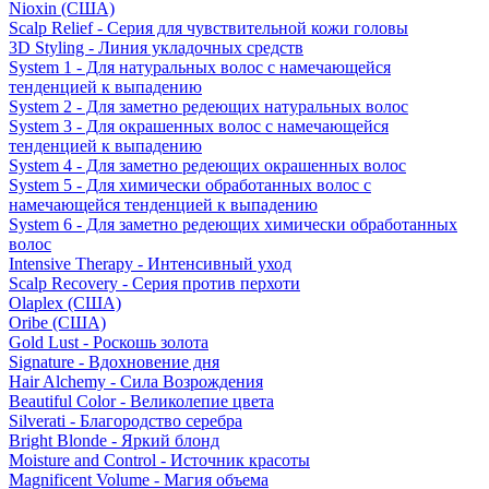
Nioxin (США)
Scalp Relief - Серия для чувствительной кожи головы
3D Styling - Линия укладочных средств
System 1 - Для натуральных волос с намечающейся
тенденцией к выпадению
System 2 - Для заметно редеющих натуральных волос
System 3 - Для окрашенных волос с намечающейся
тенденцией к выпадению
System 4 - Для заметно редеющих окрашенных волос
System 5 - Для химически обработанных волос с
намечающейся тенденцией к выпадению
System 6 - Для заметно редеющих химически обработанных
волос
Intensive Therapy - Интенсивный уход
Scalp Recovery - Серия против перхоти
Olaplex (США)
Oribe (США)
Gold Lust - Роскошь золота
Signature - Вдохновение дня
Hair Alchemy - Сила Возрождения
Beautiful Color - Великолепие цвета
Silverati - Благородство серебра
Bright Blonde - Яркий блонд
Moisture and Control - Источник красоты
Magnificent Volume - Магия объема