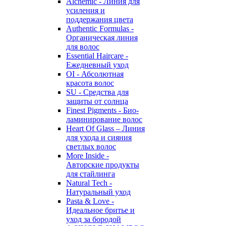
Alchemic - Линия для
усиления и
поддержания цвета
Authentic Formulas -
Органическая линия
для волос
Essential Haircare -
Eжедневный уход
OI - Абсолютная
красота волос
SU - Средства для
защиты от солнца
Finest Pigments - Био-
ламинирование волос
Heart Of Glass – Линия
для ухода и сияния
светлых волос
More Inside -
Авторские продукты
для стайлинга
Natural Tech -
Натуральный уход
Pasta & Love -
Идеальное бритье и
уход за бородой