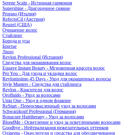
Serene Scalp - Истинная гармония
Supershine - Драгоценное сияние
Proraso (Италия)
RefectoCil (Австрия)
Reuzel (США)
Очищение волос
Стайлинг
Борода и усы
Бритье
Лицо
Revlon Professional (Испания)
Средства для окрашивания волос
Equave Instant Beauty - Мгновенная красота волос
Pro You - Для ухода и укладки волос
Revlonissimo 45 Days - Уход для окрашенных волосы
Style Masters - Средства для стайлинга
Revlon - Красители для волос
Orofluido - Уход за волосами
Uniq One - Уход в одном флаконе
ReStart - Переосмысленный уход за волосами
Schwarzkopf Professional (Германия)
Bonacure Hairtherapy - Уход за волосами
BlondMe - Осветление и уход за осветленными волосами
Goodbye - Нейтрализация нежелательных оттенков
Oxigenta - Окислители и средства для обесцвечивания