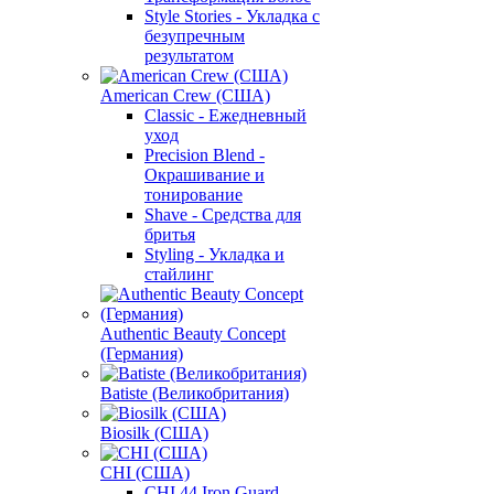
Style Stories - Укладка с
безупречным
результатом
American Crew (США)
Classic - Ежедневный
уход
Precision Blend -
Окрашивание и
тонирование
Shave - Средства для
бритья
Styling - Укладка и
стайлинг
Authentic Beauty Concept
(Германия)
Batiste (Великобритания)
Biosilk (США)
CHI (США)
CHI 44 Iron Guard -