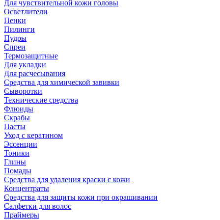
Для чувствительной кожи головы
Осветлители
Пенки
Пилинги
Пудры
Спреи
Термозащитные
Для укладки
Для расчесывания
Средства для химической завивки
Сыворотки
Технические средства
Флюиды
Скрабы
Пасты
Уход с кератином
Эссенции
Тоники
Глины
Помады
Средства для удаления краски с кожи
Концентраты
Средства для защиты кожи при окрашивании
Салфетки для волос
Праймеры