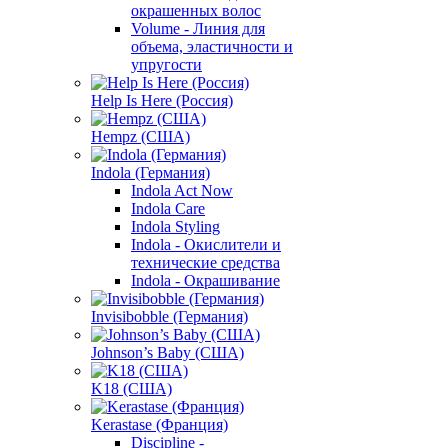
окрашенных волос
Volume - Линия для
объема, эластичности и
упругости
Help Is Here (Россия)
Hempz (США)
Indola (Германия)
Indola Act Now
Indola Care
Indola Styling
Indola - Окислители и
технические средства
Indola - Окрашивание
Invisibobble (Германия)
Johnson’s Baby (США)
K18 (США)
Kerastase (Франция)
Discipline -