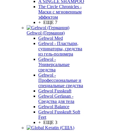
A SINGLE SHAMPOO
The Circle Chronicles -
Маски с мгновенным
эффектом
+ ЕЩЕ 7
Gehwol (Германия)
Gehwol Med
Gehwol - Пластыри,
супинаторы, средства
из гель-полимера
Gehwol -
Универсальные
средства
Gehwol -
Профессиональные и
специальные средства
Gehwol Fusskraft
Gehwol Gerlasan -
Средства для тела
Gehwol Balance
Gehwol Fusskraft Soft
Feet
+ ЕЩЕ 3