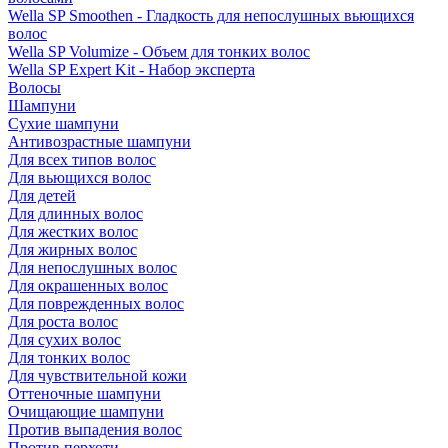
Wella SP Smoothen - Гладкость для непослушных вьющихся
волос
Wella SP Volumize - Объем для тонких волос
Wella SP Expert Kit - Набор эксперта
Волосы
Шампуни
Сухие шампуни
Антивозрастные шампуни
Для всех типов волос
Для вьющихся волос
Для детей
Для длинных волос
Для жестких волос
Для жирных волос
Для непослушных волос
Для окрашенных волос
Для поврежденных волос
Для роста волос
Для сухих волос
Для тонких волос
Для чувствительной кожи
Оттеночные шампуни
Очищающие шампуни
Против выпадения волос
Против перхоти