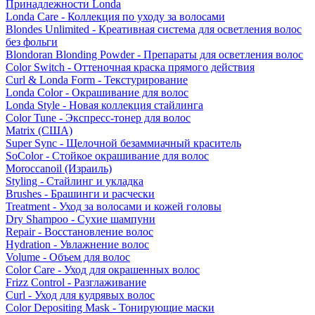
Принадлежности Londa
Londa Care - Коллекция по уходу за волосами
Blondes Unlimited - Креативная система для осветления волос
без фольги
Blondoran Blonding Powder - Препараты для осветления волос
Color Switch - Оттеночная краска прямого действия
Curl & Londa Form - Текстурирование
Londa Color - Окрашивание для волос
Londa Style - Новая коллекция стайлинга
Color Tune - Экспресс-тонер для волос
Matrix (США)
Super Sync - Щелочной безаммиачный краситель
SoColor - Стойкое окрашивание для волос
Moroccanoil (Израиль)
Styling - Стайлинг и укладка
Brushes - Брашинги и расчески
Treatment - Уход за волосами и кожей головы
Dry Shampoo - Сухие шампуни
Repair - Восстановление волос
Hydration - Увлажнение волос
Volume - Объем для волос
Color Care - Уход для окрашенных волос
Frizz Control - Разглаживание
Curl - Уход для кудрявых волос
Color Depositing Mask - Тонирующие маски