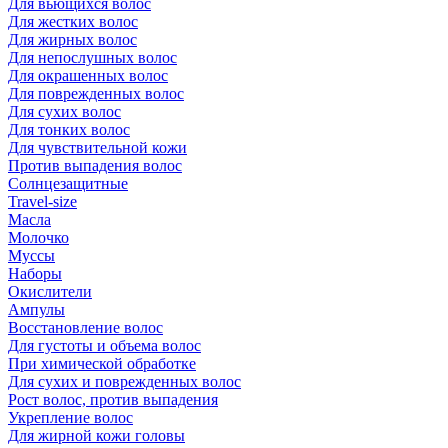
Для вьющихся волос
Для жестких волос
Для жирных волос
Для непослушных волос
Для окрашенных волос
Для поврежденных волос
Для сухих волос
Для тонких волос
Для чувствительной кожи
Против выпадения волос
Солнцезащитные
Travel-size
Масла
Молочко
Муссы
Наборы
Окислители
Ампулы
Восстановление волос
Для густоты и объема волос
При химической обработке
Для сухих и поврежденных волос
Рост волос, против выпадения
Укрепление волос
Для жирной кожи головы