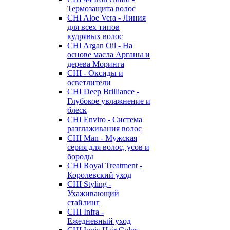
Термозащита волос
CHI Aloe Vera - Линия
для всех типов
кудрявых волос
CHI Argan Oil - На
основе масла Арганы и
дерева Моринга
CHI - Оксиды и
осветлители
CHI Deep Brilliance -
Глубокое увлажнение и
блеск
CHI Enviro - Система
разглаживания волос
CHI Man - Мужская
серия для волос, усов и
бороды
CHI Royal Treatment -
Королевский уход
CHI Styling -
Ухаживающий
стайлинг
CHI Infra -
Ежедневный уход