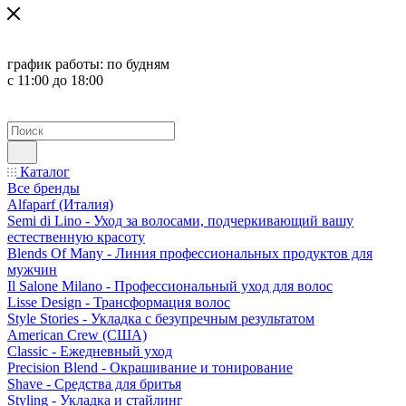
график работы:
по будням
с 11:00 до 18:00
Каталог
Все бренды
Alfaparf (Италия)
Semi di Lino - Уход за волосами, подчеркивающий вашу
естественную красоту
Blends Of Many - Линия профессиональных продуктов для
мужчин
Il Salone Milano - Профессиональный уход для волос
Lisse Design - Трансформация волос
Style Stories - Укладка с безупречным результатом
American Crew (США)
Classic - Ежедневный уход
Precision Blend - Окрашивание и тонирование
Shave - Средства для бритья
Styling - Укладка и стайлинг