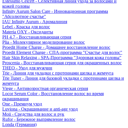
Estessimo Celcert - Селективная линия ухода за волосами и
кожей головы
Infinity Aurum Salon Care - Инновационная программа
"Абсолютное счастье"
IAU Infinity Aurum - Аромалиния
Lebel - Краска для волос
Materia OXY - Оксиданты
PH 4.7 - Восстанавливающая серия
Plia - Молекулярное моделирование волос
Proedit Home Charge - Домашнее восстановление волос
Proedit Element Charge - СПА-программа "Счастье для волос"
Hair Skin Relaxing - SPA-Программа "Здоровая кожа головы"
Proscenia - Восстанавливающая серия для окрашенных волос
THEO - Уход для мужчин
Trie - Линия для укладки с протеинами шелка и жемчуга
Trie Tuner - Линия для базовой укладки с протеинами шелка и
жемчуга
Viege - Антивозростная органическая серия
Locor Serum Color - Восстановление волос во время
окрашивания
One - Премиум уход
Luviona - Окрашивание и anti-age уход
Moii - Средства для волос и рук
Rufor - Бережное выпрямление волос
Londa (Германия)