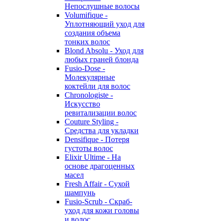
Непослушные волосы
Volumifique -
Уплотняющий уход для
создания объема
тонких волос
Blond Absolu - Уход для
любых граней блонда
Fusio-Dose -
Молекулярные
коктейли для волос
Chronologiste -
Искусство
ревитализации волос
Couture Styling -
Средства для укладки
Densifique - Потеря
густоты волос
Elixir Ultime - На
основе драгоценных
масел
Fresh Affair - Сухой
шампунь
Fusio-Scrub - Скраб-
уход для кожи головы
и волос