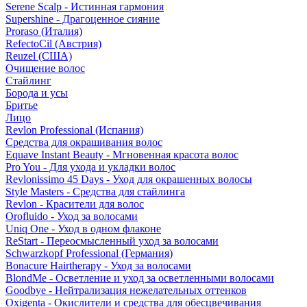
Serene Scalp - Истинная гармония
Supershine - Драгоценное сияние
Proraso (Италия)
RefectoCil (Австрия)
Reuzel (США)
Очищение волос
Стайлинг
Борода и усы
Бритье
Лицо
Revlon Professional (Испания)
Средства для окрашивания волос
Equave Instant Beauty - Мгновенная красота волос
Pro You - Для ухода и укладки волос
Revlonissimo 45 Days - Уход для окрашенных волосы
Style Masters - Средства для стайлинга
Revlon - Красители для волос
Orofluido - Уход за волосами
Uniq One - Уход в одном флаконе
ReStart - Переосмысленный уход за волосами
Schwarzkopf Professional (Германия)
Bonacure Hairtherapy - Уход за волосами
BlondMe - Осветление и уход за осветленными волосами
Goodbye - Нейтрализация нежелательных оттенков
Oxigenta - Окислители и средства для обесцвечивания