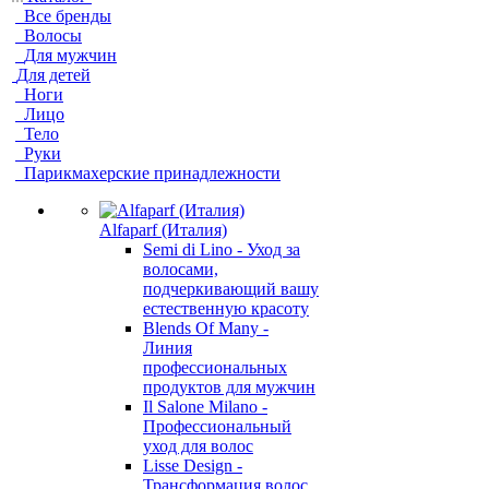
Все бренды
Волосы
Для мужчин
Для детей
Ноги
Лицо
Тело
Руки
Парикмахерские принадлежности
Alfaparf (Италия)
Semi di Lino - Уход за
волосами,
подчеркивающий вашу
естественную красоту
Blends Of Many -
Линия
профессиональных
продуктов для мужчин
Il Salone Milano -
Профессиональный
уход для волос
Lisse Design -
Трансформация волос