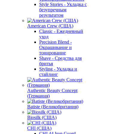
Style Stories - Укладка с
безупречным
результатом
American Crew (США)
Classic - Ежедневный
уход
Precision Blend -
Окрашивание и
тонирование
Shave - Средства для
бритья
Styling - Укладка и
стайлинг
Authentic Beauty Concept
(Германия)
Batiste (Великобритания)
Biosilk (США)
CHI (США)
CHI 44 Iron Guard -