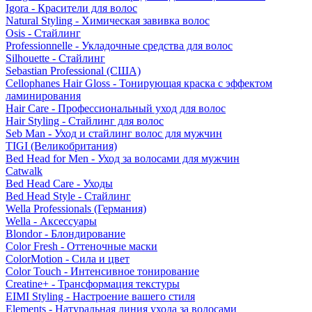
Igora - Красители для волос
Natural Styling - Химическая завивка волос
Osis - Стайлинг
Professionnelle - Укладочные средства для волос
Silhouette - Стайлинг
Sebastian Professional (США)
Cellophanes Hair Gloss - Тонирующая краска с эффектом
ламинирования
Hair Care - Профессиональный уход для волос
Hair Styling - Стайлинг для волос
Seb Man - Уход и стайлинг волос для мужчин
TIGI (Великобритания)
Bed Head for Men - Уход за волосами для мужчин
Catwalk
Bed Head Care - Уходы
Bed Head Style - Стайлинг
Wella Professionals (Германия)
Wella - Аксессуары
Blondor - Блондирование
Color Fresh - Оттеночные маски
ColorMotion - Сила и цвет
Color Touch - Интенсивное тонирование
Creatine+ - Трансформация текстуры
EIMI Styling - Настроение вашего стиля
Elements - Натуральная линия ухода за волосами