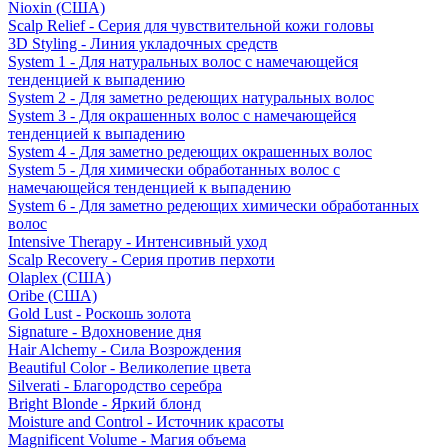
Nioxin (США)
Scalp Relief - Серия для чувствительной кожи головы
3D Styling - Линия укладочных средств
System 1 - Для натуральных волос с намечающейся
тенденцией к выпадению
System 2 - Для заметно редеющих натуральных волос
System 3 - Для окрашенных волос с намечающейся
тенденцией к выпадению
System 4 - Для заметно редеющих окрашенных волос
System 5 - Для химически обработанных волос с
намечающейся тенденцией к выпадению
System 6 - Для заметно редеющих химически обработанных
волос
Intensive Therapy - Интенсивный уход
Scalp Recovery - Серия против перхоти
Olaplex (США)
Oribe (США)
Gold Lust - Роскошь золота
Signature - Вдохновение дня
Hair Alchemy - Сила Возрождения
Beautiful Color - Великолепие цвета
Silverati - Благородство серебра
Bright Blonde - Яркий блонд
Moisture and Control - Источник красоты
Magnificent Volume - Магия объема