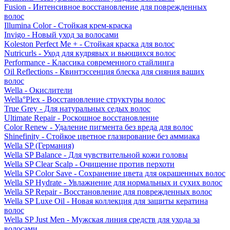
Fusion - Интенсивное восстановление для поврежденных
волос
Illumina Color - Стойкая крем-краска
Invigo - Новый уход за волосами
Koleston Perfect Me + - Стойкая краска для волос
Nutricurls - Уход для кудрявых и вьющихся волос
Performance - Классика современного стайлинга
Oil Reflections - Квинтэссенция блеска для сияния ваших
волос
Wella - Окислители
Wella°Plex - Восстановление структуры волос
True Grey - Для натуральных седых волос
Ultimate Repair - Роскошное восстановление
Color Renew - Удаление пигмента без вреда для волос
Shinefinity - Стойкое цветное глазирование без аммиака
Wella SP (Германия)
Wella SP Balance - Для чувствительной кожи головы
Wella SP Clear Scalp - Очищение против перхоти
Wella SP Color Save - Сохранение цвета для окрашенных волос
Wella SP Hydrate - Увлажнение для нормальных и сухих волос
Wella SP Repair - Восстановление для поврежденных волос
Wella SP Luxe Oil - Новая коллекция для защиты кератина
волос
Wella SP Just Men - Мужская линия средств для ухода за
волосами