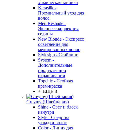
химическая завивка
Kerasilk -
Премиальный уход для
волос
Men Reshade -
Экспресс-коррекция
седины
New Blonde - Экспресс
осветление для
мелированных волос
Stylesign - Стайлинг
System -
Дополнительные
продукты при
окрашивании
Topchic - Стойкая
крем-краска
+ ЕЩЕ 8
Greymy (Швейцария)
Shine - Свет и блеск
изнутри
Style - Средства
укладки волос
Color - Линия для