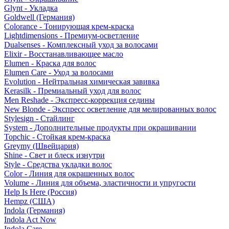
Glynt - Укладка
Goldwell (Германия)
Colorance - Тонирующая крем-краска
Lightdimensions - Премиум-осветление
Dualsenses - Комплексный уход за волосами
Elixir - Восстанавливающее масло
Elumen - Краска для волос
Elumen Care - Уход за волосами
Evolution - Нейтральная химическая завивка
Kerasilk - Премиальный уход для волос
Men Reshade - Экспресс-коррекция седины
New Blonde - Экспресс осветление для мелированных волос
Stylesign - Стайлинг
System - Дополнительные продукты при окрашивании
Topchic - Стойкая крем-краска
Greymy (Швейцария)
Shine - Свет и блеск изнутри
Style - Средства укладки волос
Color - Линия для окрашенных волос
Volume - Линия для объема, эластичности и упругости
Help Is Here (Россия)
Hempz (США)
Indola (Германия)
Indola Act Now
Indola Care