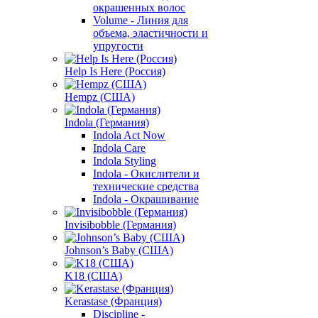
окрашенных волос
Volume - Линия для
объема, эластичности и
упругости
Help Is Here (Россия)
Hempz (США)
Indola (Германия)
Indola Act Now
Indola Care
Indola Styling
Indola - Окислители и
технические средства
Indola - Окрашивание
Invisibobble (Германия)
Johnson’s Baby (США)
K18 (США)
Kerastase (Франция)
Discipline -