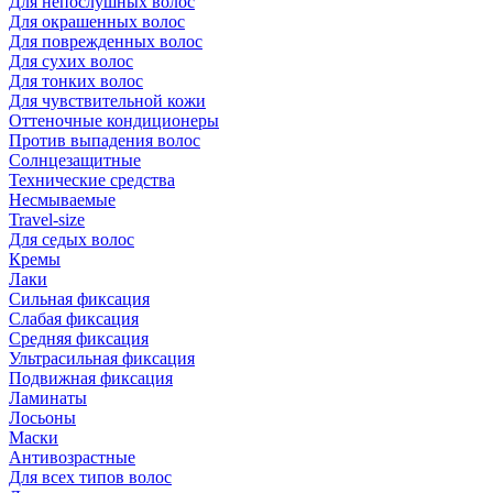
Для непослушных волос
Для окрашенных волос
Для поврежденных волос
Для сухих волос
Для тонких волос
Для чувствительной кожи
Оттеночные кондиционеры
Против выпадения волос
Солнцезащитные
Технические средства
Несмываемые
Travel-size
Для седых волос
Кремы
Лаки
Сильная фиксация
Слабая фиксация
Средняя фиксация
Ультрасильная фиксация
Подвижная фиксация
Ламинаты
Лосьоны
Маски
Антивозрастные
Для всех типов волос