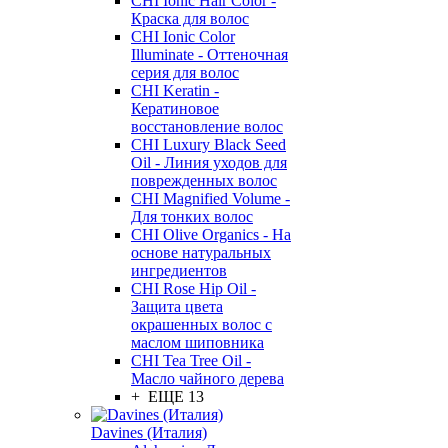
CHI Ionic Hair Color -
Краска для волос
CHI Ionic Color
Illuminate - Оттеночная
серия для волос
CHI Keratin -
Кератиновое
восстановление волос
CHI Luxury Black Seed
Oil - Линия уходов для
поврежденных волос
CHI Magnified Volume -
Для тонких волос
CHI Olive Organics - На
основе натуральных
ингредиентов
CHI Rose Hip Oil -
Защита цвета
окрашенных волос с
маслом шиповника
CHI Tea Tree Oil -
Масло чайного дерева
+ ЕЩЕ 13
Davines (Италия)