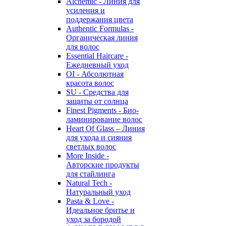
Alchemic - Линия для
усиления и
поддержания цвета
Authentic Formulas -
Органическая линия
для волос
Essential Haircare -
Eжедневный уход
OI - Абсолютная
красота волос
SU - Средства для
защиты от солнца
Finest Pigments - Био-
ламинирование волос
Heart Of Glass – Линия
для ухода и сияния
светлых волос
More Inside -
Авторские продукты
для стайлинга
Natural Tech -
Натуральный уход
Pasta & Love -
Идеальное бритье и
уход за бородой