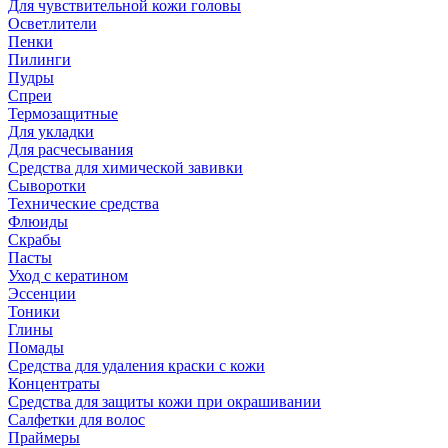
Для чувствительной кожи головы
Осветлители
Пенки
Пилинги
Пудры
Спреи
Термозащитные
Для укладки
Для расчесывания
Средства для химической завивки
Сыворотки
Технические средства
Флюиды
Скрабы
Пасты
Уход с кератином
Эссенции
Тоники
Глины
Помады
Средства для удаления краски с кожи
Концентраты
Средства для защиты кожи при окрашивании
Салфетки для волос
Праймеры