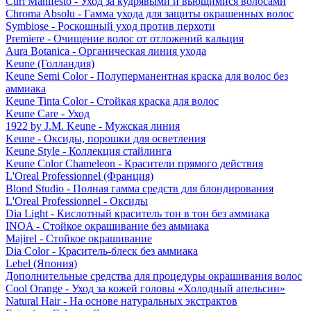
Curl Manifesto - Уход за кудрявыми и вьющимися волосами
Chroma Absolu - Гамма ухода для защиты окрашенных волос
Symbiose - Роскошный уход против перхоти
Premiere - Очищение волос от отложений кальция
Aura Botanica - Органическая линия ухода
Keune (Голландия)
Keune Semi Color - Полуперманентная краска для волос без
аммиака
Keune Tinta Color - Стойкая краска для волос
Keune Care - Уход
1922 by J.M. Keune - Мужская линия
Keune - Оксиды, порошки для осветления
Keune Style - Коллекция стайлинга
Keune Color Chameleon - Красители прямого действия
L'Oreal Professionnel (Франция)
Blond Studio - Полная гамма средств для блондирования
L'Oreal Professionnel - Оксиды
Dia Light - Кислотный краситель тон в тон без аммиака
INOA - Стойкое окрашивание без аммиака
Majirel - Стойкое окрашивание
Dia Color - Краситель-блеск без аммиака
Lebel (Япония)
Дополнительные средства для процедуры окрашивания волос
Cool Orange - Уход за кожей головы «Холодный апельсин»
Natural Hair - На основе натуральных экстрактов