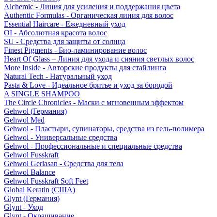
Alchemic - Линия для усиления и поддержания цвета
Authentic Formulas - Органическая линия для волос
Essential Haircare - Eжедневный уход
OI - Абсолютная красота волос
SU - Средства для защиты от солнца
Finest Pigments - Био-ламинирование волос
Heart Of Glass – Линия для ухода и сияния светлых волос
More Inside - Авторские продукты для стайлинга
Natural Tech - Натуральный уход
Pasta & Love - Идеальное бритье и уход за бородой
A SINGLE SHAMPOO
The Circle Chronicles - Маски с мгновенным эффектом
Gehwol (Германия)
Gehwol Med
Gehwol - Пластыри, супинаторы, средства из гель-полимера
Gehwol - Универсальные средства
Gehwol - Профессиональные и специальные средства
Gehwol Fusskraft
Gehwol Gerlasan - Средства для тела
Gehwol Balance
Gehwol Fusskraft Soft Feet
Global Keratin (США)
Glynt (Германия)
Glynt - Уход
Glynt - Окрашивание