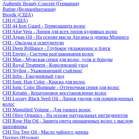
Authentic Beauty Concept (Германия)
Batiste (Великобритания)
Biosilk (США)
CHI (США)
CHI 44 Iron Guard - Термозащита волос
CHI Aloe Vera - Линия для всех типов кудрявых волос
CHI Argan Oil - На основе масла Арганы и дерева Моринга
CHI - Оксиды и осветлители
CHI Deep Brilliance - Глубокое увлажнение и блеск
CHI Enviro - Система разглаживания волос
CHI Man - Мужская серия для волос, усов и бороды
CHI Royal Treatment - Королевский уход
CHI Styling - Ухаживающий стайлинг
CHI Infra - Ежедневный уход
CHI Ionic Hair Color - Краска для волос
CHI Ionic Color Illuminate - Оттеночная серия для волос
CHI Keratin - Кератиновое восстановление волос
CHI Luxury Black Seed Oil - Линия уходов для поврежденных
волос
CHI Magnified Volume - Для тонких волос
CHI Olive Organics - На основе натуральных ингредиентов
CHI Rose Hip Oil - Защита цвета окрашенных волос с маслом
шиповника
CHI Tea Tree Oil - Масло чайного дерева
Davines (Италия)