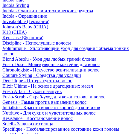
Indola Styling
Indola - Окислители и технические средства
Indola - Окрашивание
Invisibobble (Германия)
Johnson’s Baby (США)
K18 (США)
Kerastase (Франция)
Discipline - Непослушные волосы
Volumifique - Уплотняющий уход для создания объема тонких
волос
Blond Absolu - Уход для любых граней блонда
Fusio-Dose - Молекулярные коктейли для волос
Chronologiste - Искусство ревитализации волос
Couture Styling - Средства для укладки
Densifique - Потеря густоты волос
Elixir Ultime - На основе драгоценных масел
Fresh Affair - Сухой шампунь
Fusio-Scrub - Скраб-уход для кожи головы и волос
Genesis - Гамма против выпадения волос
Initialiste - Красота волос от корней до кончиков
Nutritive - Для сухих и чувствительных волос
Resistance - Восстановление волос
Soleil - Защита от солнца
Specifique - Несбалансированное состояние кожи головы