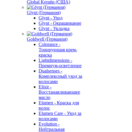
Global Keratin (США)
Glynt (Германия)
Glynt - Уход
Glynt - Окрашивание
Glynt - Укладка
Goldwell (Германия)
Colorance -
Тонирующая крем-
краска
Lightdimensions -
Премиум-осветление
Dualsenses -
Комплексный уход за
волосами
Elixir -
Восстанавливающее
масло
Elumen - Краска для
волос
Elumen Care - Уход за
волосами
Evolution -
Нейтральная