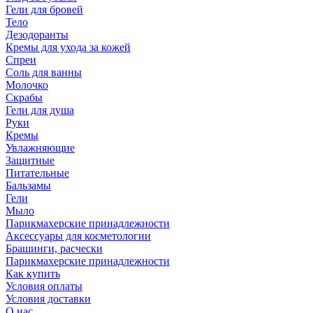
Гели для бровей
Тело
Дезодоранты
Кремы для ухода за кожей
Спреи
Соль для ванны
Молочко
Скрабы
Гели для душа
Руки
Кремы
Увлажняющие
Защитные
Питательные
Бальзамы
Гели
Мыло
Парикмахерские принадлежности
Аксессуары для косметологии
Брашинги, расчески
Парикмахерские принадлежности
Как купить
Условия оплаты
Условия доставки
О нас