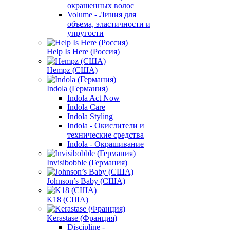
окрашенных волос
Volume - Линия для
объема, эластичности и
упругости
Help Is Here (Россия)
Hempz (США)
Indola (Германия)
Indola Act Now
Indola Care
Indola Styling
Indola - Окислители и
технические средства
Indola - Окрашивание
Invisibobble (Германия)
Johnson’s Baby (США)
K18 (США)
Kerastase (Франция)
Discipline -