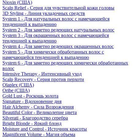
Nioxin (США)
Scalp Relief - Серия для чувствительной кожи головы
3D Styling - Линия укладочных средств
System 1 - Для натуральных волос с намечающейся
тенденцией к выпадению
System 2 - Для заметно редеющих натуральных волос
System 3 - Для окрашенных волос с намечающейся
тенденцией к выпадению
System 4 - Для заметно редеющих окрашенных волос
System 5 - Для химически обработанных волос с
намечающейся тенденцией к выпадению
System 6 - Для заметно редеющих химически обработанных
волос
Intensive Therapy - Интенсивный уход
Scalp Recovery - Серия против перхоти
Olaplex (США)
Oribe (США)
Gold Lust - Роскошь золота
Signature - Вдохновение дня
Hair Alchemy - Сила Возрождения
Beautiful Color - Великолепие цвета
Silverati - Благородство серебра
Bright Blonde - Яркий блонд
Moisture and Control - Источник красоты
Magnificent Volume - Магия объема