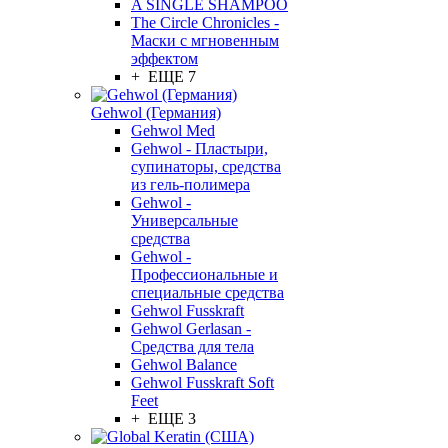
A SINGLE SHAMPOO
The Circle Chronicles -
Маски с мгновенным
эффектом
+ ЕЩЕ 7
Gehwol (Германия)
Gehwol Med
Gehwol - Пластыри,
супинаторы, средства
из гель-полимера
Gehwol -
Универсальные
средства
Gehwol -
Профессиональные и
специальные средства
Gehwol Fusskraft
Gehwol Gerlasan -
Средства для тела
Gehwol Balance
Gehwol Fusskraft Soft
Feet
+ ЕЩЕ 3