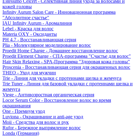
Estessimo Celcert - Селективная линия ухода за волосами и
кожей головы
Infinity Aurum Salon Care - Инновационная программа
"Абсолютное счастье"
IAU Infinity Aurum - Аромалиния
Lebel - Краска для волос
Materia OXY - Оксиданты
PH 4.7 - Восстанавливающая серия
Plia - Молекулярное моделирование волос
Proedit Home Charge - Домашнее восстановление волос
Proedit Element Charge - СПА-программа "Счастье для волос"
Hair Skin Relaxing - SPA-Программа "Здоровая кожа головы"
Proscenia - Восстанавливающая серия для окрашенных волос
THEO - Уход для мужчин
Trie - Линия для укладки с протеинами шелка и жемчуга
Trie Tuner - Линия для базовой укладки с протеинами шелка и
жемчуга
Viege - Антивозростная органическая серия
Locor Serum Color - Восстановление волос во время
окрашивания
One - Премиум уход
Luviona - Окрашивание и anti-age уход
Moii - Средства для волос и рук
Rufor - Бережное выпрямление волос
Londa (Германия)