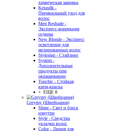
химическая завивка
Kerasilk -
Премиальный уход для
волос
Men Reshade -
Экспресс-коррекция
седины
New Blonde - Экспресс
осветление для
мелированных волос
Stylesign - Стайлинг
System -
Дополнительные
продукты при
окрашивании
Topchic - Стойкая
крем-краска
+ ЕЩЕ 8
Greymy (Швейцария)
Shine - Свет и блеск
изнутри
Style - Средства
укладки волос
Color - Линия для