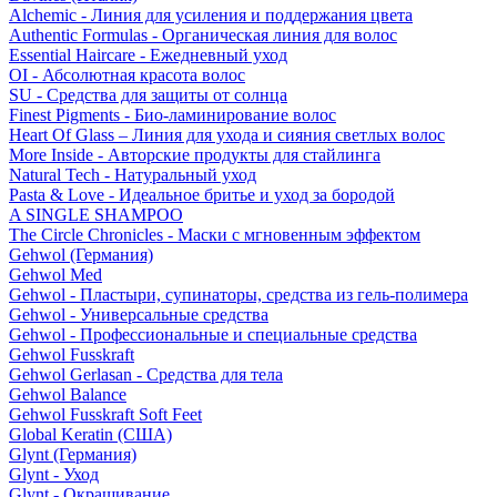
Alchemic - Линия для усиления и поддержания цвета
Authentic Formulas - Органическая линия для волос
Essential Haircare - Eжедневный уход
OI - Абсолютная красота волос
SU - Средства для защиты от солнца
Finest Pigments - Био-ламинирование волос
Heart Of Glass – Линия для ухода и сияния светлых волос
More Inside - Авторские продукты для стайлинга
Natural Tech - Натуральный уход
Pasta & Love - Идеальное бритье и уход за бородой
A SINGLE SHAMPOO
The Circle Chronicles - Маски с мгновенным эффектом
Gehwol (Германия)
Gehwol Med
Gehwol - Пластыри, супинаторы, средства из гель-полимера
Gehwol - Универсальные средства
Gehwol - Профессиональные и специальные средства
Gehwol Fusskraft
Gehwol Gerlasan - Средства для тела
Gehwol Balance
Gehwol Fusskraft Soft Feet
Global Keratin (США)
Glynt (Германия)
Glynt - Уход
Glynt - Окрашивание