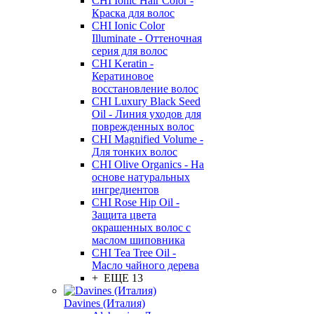
CHI Ionic Hair Color -
Краска для волос
CHI Ionic Color
Illuminate - Оттеночная
серия для волос
CHI Keratin -
Кератиновое
восстановление волос
CHI Luxury Black Seed
Oil - Линия уходов для
поврежденных волос
CHI Magnified Volume -
Для тонких волос
CHI Olive Organics - На
основе натуральных
ингредиентов
CHI Rose Hip Oil -
Защита цвета
окрашенных волос с
маслом шиповника
CHI Tea Tree Oil -
Масло чайного дерева
+ ЕЩЕ 13
Davines (Италия)