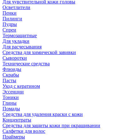
Для чувствительной кожи головы
Осветлители
Пенки
Пилинги
Пудры
Спреи
Термозащитные
Для укладки
Для расчесывания
Средства для химической завивки
Сыворотки
Технические средства
Флюиды
Скрабы
Пасты
Уход с кератином
Эссенции
Тоники
Глины
Помады
Средства для удаления краски с кожи
Концентраты
Средства для защиты кожи при окрашивании
Салфетки для волос
Праймеры