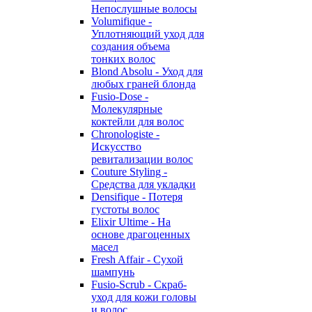
Непослушные волосы
Volumifique -
Уплотняющий уход для
создания объема
тонких волос
Blond Absolu - Уход для
любых граней блонда
Fusio-Dose -
Молекулярные
коктейли для волос
Chronologiste -
Искусство
ревитализации волос
Couture Styling -
Средства для укладки
Densifique - Потеря
густоты волос
Elixir Ultime - На
основе драгоценных
масел
Fresh Affair - Сухой
шампунь
Fusio-Scrub - Скраб-
уход для кожи головы
и волос