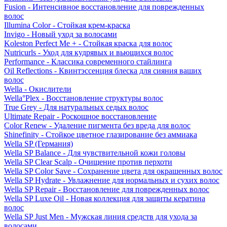
Fusion - Интенсивное восстановление для поврежденных
волос
Illumina Color - Стойкая крем-краска
Invigo - Новый уход за волосами
Koleston Perfect Me + - Стойкая краска для волос
Nutricurls - Уход для кудрявых и вьющихся волос
Performance - Классика современного стайлинга
Oil Reflections - Квинтэссенция блеска для сияния ваших
волос
Wella - Окислители
Wella°Plex - Восстановление структуры волос
True Grey - Для натуральных седых волос
Ultimate Repair - Роскошное восстановление
Color Renew - Удаление пигмента без вреда для волос
Shinefinity - Стойкое цветное глазирование без аммиака
Wella SP (Германия)
Wella SP Balance - Для чувствительной кожи головы
Wella SP Clear Scalp - Очищение против перхоти
Wella SP Color Save - Сохранение цвета для окрашенных волос
Wella SP Hydrate - Увлажнение для нормальных и сухих волос
Wella SP Repair - Восстановление для поврежденных волос
Wella SP Luxe Oil - Новая коллекция для защиты кератина
волос
Wella SP Just Men - Мужская линия средств для ухода за
волосами