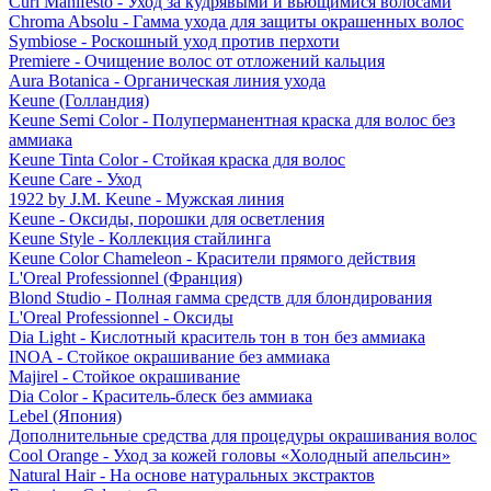
Curl Manifesto - Уход за кудрявыми и вьющимися волосами
Chroma Absolu - Гамма ухода для защиты окрашенных волос
Symbiose - Роскошный уход против перхоти
Premiere - Очищение волос от отложений кальция
Aura Botanica - Органическая линия ухода
Keune (Голландия)
Keune Semi Color - Полуперманентная краска для волос без
аммиака
Keune Tinta Color - Стойкая краска для волос
Keune Care - Уход
1922 by J.M. Keune - Мужская линия
Keune - Оксиды, порошки для осветления
Keune Style - Коллекция стайлинга
Keune Color Chameleon - Красители прямого действия
L'Oreal Professionnel (Франция)
Blond Studio - Полная гамма средств для блондирования
L'Oreal Professionnel - Оксиды
Dia Light - Кислотный краситель тон в тон без аммиака
INOA - Стойкое окрашивание без аммиака
Majirel - Стойкое окрашивание
Dia Color - Краситель-блеск без аммиака
Lebel (Япония)
Дополнительные средства для процедуры окрашивания волос
Cool Orange - Уход за кожей головы «Холодный апельсин»
Natural Hair - На основе натуральных экстрактов