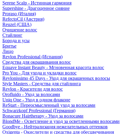
Serene Scalp - Истинная гармония
Supershine - Драгоценное сияние
Proraso (Италия)
RefectoCil (Австрия)
Reuzel (США)
Очищение волос
Стайлинг
Борода и усы
Бритье
Лицо
Revlon Professional (Испания)
Средства для окрашивания волос
Equave Instant Beauty - Мгновенная красота волос
Pro You - Для ухода и укладки волос
Revlonissimo 45 Days - Уход для окрашенных волосы
Style Masters - Средства для стайлинга
Revlon - Красители для волос
Orofluido - Уход за волосами
Uniq One - Уход в одном флаконе
ReStart - Переосмысленный уход за волосами
Schwarzkopf Professional (Германия)
Bonacure Hairtherapy - Уход за волосами
BlondMe - Осветление и уход за осветленными волосами
Goodbye - Нейтрализация нежелательных оттенков
Oxigenta - Окислители и средства для обесцвечивания