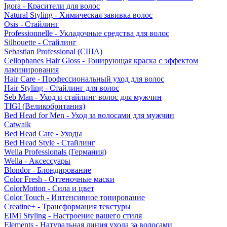
Igora - Красители для волос
Natural Styling - Химическая завивка волос
Osis - Стайлинг
Professionnelle - Укладочные средства для волос
Silhouette - Стайлинг
Sebastian Professional (США)
Cellophanes Hair Gloss - Тонирующая краска с эффектом
ламинирования
Hair Care - Профессиональный уход для волос
Hair Styling - Стайлинг для волос
Seb Man - Уход и стайлинг волос для мужчин
TIGI (Великобритания)
Bed Head for Men - Уход за волосами для мужчин
Catwalk
Bed Head Care - Уходы
Bed Head Style - Стайлинг
Wella Professionals (Германия)
Wella - Аксессуары
Blondor - Блондирование
Color Fresh - Оттеночные маски
ColorMotion - Сила и цвет
Color Touch - Интенсивное тонирование
Creatine+ - Трансформация текстуры
EIMI Styling - Настроение вашего стиля
Elements - Натуральная линия ухода за волосами