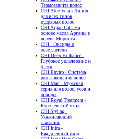
Термозащита волос
CHI Aloe Vera - Линия
для всех типов
кудрявых волос
CHI Argan Oil - На
основе масла Арганы и
дерева Моринга
CHI - Оксиды и
осветлители
CHI Deep Brilliance -
Глубокое увлажнение и
блеск
CHI Enviro - Система
разглаживания волос
CHI Man - Мужская
серия для волос, усов и
бороды
CHI Royal Treatment -
Королевский уход
CHI Styling -
Ухаживающий
стайлинг
CHI Infra -
Ежедневный уход