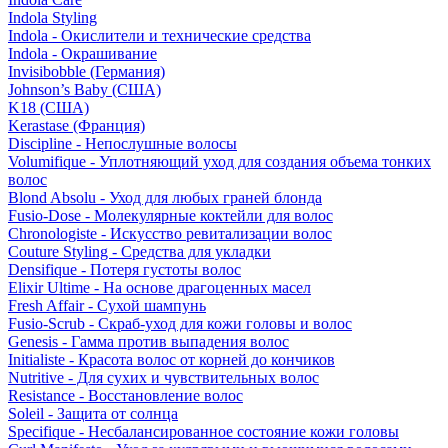
Indola Styling
Indola - Окислители и технические средства
Indola - Окрашивание
Invisibobble (Германия)
Johnson’s Baby (США)
K18 (США)
Kerastase (Франция)
Discipline - Непослушные волосы
Volumifique - Уплотняющий уход для создания объема тонких
волос
Blond Absolu - Уход для любых граней блонда
Fusio-Dose - Молекулярные коктейли для волос
Chronologiste - Искусство ревитализации волос
Couture Styling - Средства для укладки
Densifique - Потеря густоты волос
Elixir Ultime - На основе драгоценных масел
Fresh Affair - Сухой шампунь
Fusio-Scrub - Скраб-уход для кожи головы и волос
Genesis - Гамма против выпадения волос
Initialiste - Красота волос от корней до кончиков
Nutritive - Для сухих и чувствительных волос
Resistance - Восстановление волос
Soleil - Защита от солнца
Specifique - Несбалансированное состояние кожи головы