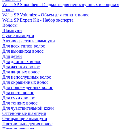
Wella SP Smoothen - Гладкость для непослушных вьющихся
волос
Wella SP Volumize - Объем для тонких волос
Wella SP Expert Kit - Набор эксперта
Волосы
Шампуни
Сухие шампуни
Антивозрастные шампуни
Для всех типов волос
Для вьющихся волос
Для детей
Для длинных волос
Для жестких волос
Для жирных волос
Для непослушных волос
Для окрашенных волос
Для поврежденных волос
Для роста волос
Для сухих волос
Для тонких волос
Для чувствительной кожи
Оттеночные шампуни
Очищающие шампуни
Против выпадения волос
Против перхоти