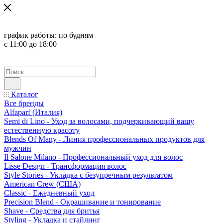
график работы:
по будням
с 11:00 до 18:00
Каталог
Все бренды
Alfaparf (Италия)
Semi di Lino - Уход за волосами, подчеркивающий вашу
естественную красоту
Blends Of Many - Линия профессиональных продуктов для
мужчин
Il Salone Milano - Профессиональный уход для волос
Lisse Design - Трансформация волос
Style Stories - Укладка с безупречным результатом
American Crew (США)
Classic - Ежедневный уход
Precision Blend - Окрашивание и тонирование
Shave - Средства для бритья
Styling - Укладка и стайлинг