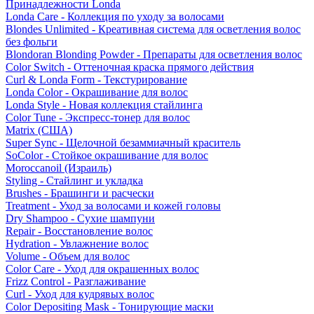
Принадлежности Londa
Londa Care - Коллекция по уходу за волосами
Blondes Unlimited - Креативная система для осветления волос
без фольги
Blondoran Blonding Powder - Препараты для осветления волос
Color Switch - Оттеночная краска прямого действия
Curl & Londa Form - Текстурирование
Londa Color - Окрашивание для волос
Londa Style - Новая коллекция стайлинга
Color Tune - Экспресс-тонер для волос
Matrix (США)
Super Sync - Щелочной безаммиачный краситель
SoColor - Стойкое окрашивание для волос
Moroccanoil (Израиль)
Styling - Стайлинг и укладка
Brushes - Брашинги и расчески
Treatment - Уход за волосами и кожей головы
Dry Shampoo - Сухие шампуни
Repair - Восстановление волос
Hydration - Увлажнение волос
Volume - Объем для волос
Color Care - Уход для окрашенных волос
Frizz Control - Разглаживание
Curl - Уход для кудрявых волос
Color Depositing Mask - Тонирующие маски