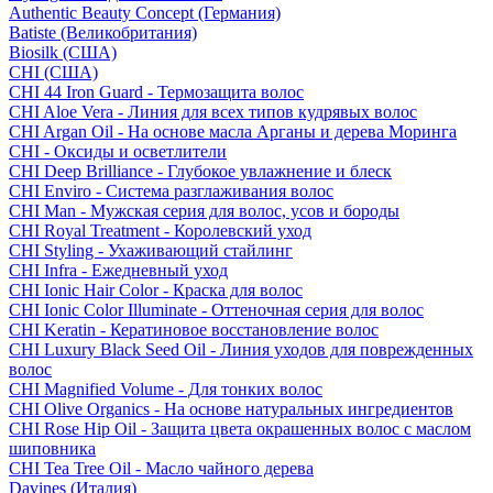
Authentic Beauty Concept (Германия)
Batiste (Великобритания)
Biosilk (США)
CHI (США)
CHI 44 Iron Guard - Термозащита волос
CHI Aloe Vera - Линия для всех типов кудрявых волос
CHI Argan Oil - На основе масла Арганы и дерева Моринга
CHI - Оксиды и осветлители
CHI Deep Brilliance - Глубокое увлажнение и блеск
CHI Enviro - Система разглаживания волос
CHI Man - Мужская серия для волос, усов и бороды
CHI Royal Treatment - Королевский уход
CHI Styling - Ухаживающий стайлинг
CHI Infra - Ежедневный уход
CHI Ionic Hair Color - Краска для волос
CHI Ionic Color Illuminate - Оттеночная серия для волос
CHI Keratin - Кератиновое восстановление волос
CHI Luxury Black Seed Oil - Линия уходов для поврежденных
волос
CHI Magnified Volume - Для тонких волос
CHI Olive Organics - На основе натуральных ингредиентов
CHI Rose Hip Oil - Защита цвета окрашенных волос с маслом
шиповника
CHI Tea Tree Oil - Масло чайного дерева
Davines (Италия)