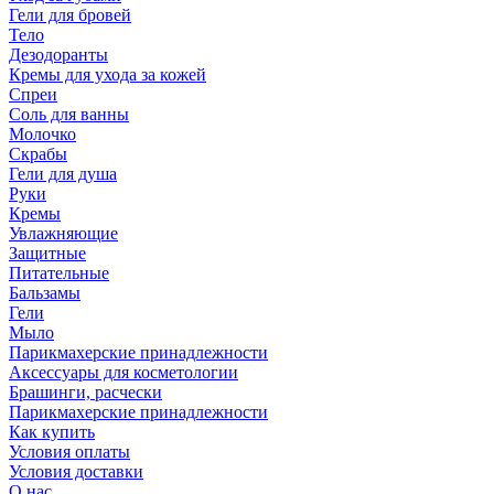
Гели для бровей
Тело
Дезодоранты
Кремы для ухода за кожей
Спреи
Соль для ванны
Молочко
Скрабы
Гели для душа
Руки
Кремы
Увлажняющие
Защитные
Питательные
Бальзамы
Гели
Мыло
Парикмахерские принадлежности
Аксессуары для косметологии
Брашинги, расчески
Парикмахерские принадлежности
Как купить
Условия оплаты
Условия доставки
О нас