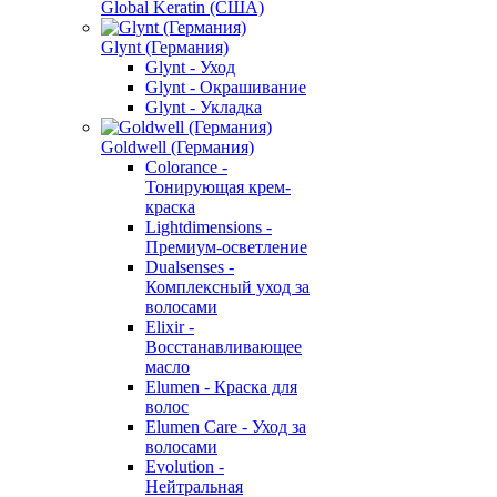
Global Keratin (США)
Glynt (Германия)
Glynt - Уход
Glynt - Окрашивание
Glynt - Укладка
Goldwell (Германия)
Colorance -
Тонирующая крем-
краска
Lightdimensions -
Премиум-осветление
Dualsenses -
Комплексный уход за
волосами
Elixir -
Восстанавливающее
масло
Elumen - Краска для
волос
Elumen Care - Уход за
волосами
Evolution -
Нейтральная