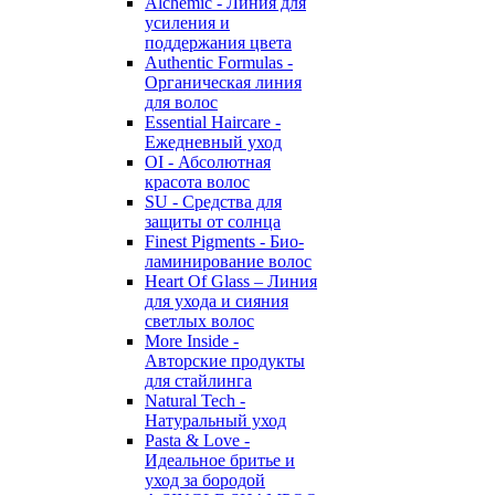
Alchemic - Линия для
усиления и
поддержания цвета
Authentic Formulas -
Органическая линия
для волос
Essential Haircare -
Eжедневный уход
OI - Абсолютная
красота волос
SU - Средства для
защиты от солнца
Finest Pigments - Био-
ламинирование волос
Heart Of Glass – Линия
для ухода и сияния
светлых волос
More Inside -
Авторские продукты
для стайлинга
Natural Tech -
Натуральный уход
Pasta & Love -
Идеальное бритье и
уход за бородой