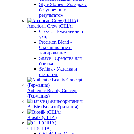
Style Stories - Укладка с
безупречным
результатом
American Crew (США)
Classic - Ежедневный
уход
Precision Blend -
Окрашивание и
тонирование
Shave - Средства для
бритья
Styling - Укладка и
стайлинг
Authentic Beauty Concept
(Германия)
Batiste (Великобритания)
Biosilk (США)
CHI (США)
CHI 44 Iron Guard -