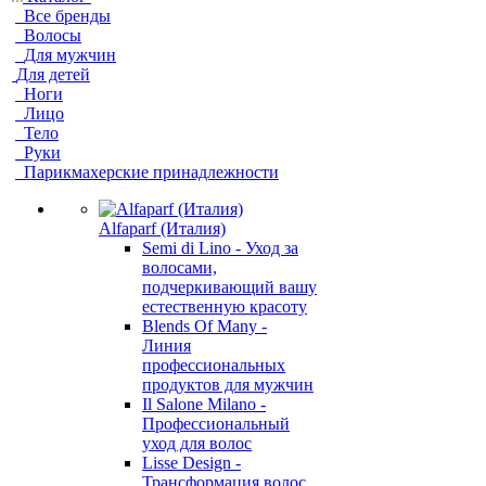
Все бренды
Волосы
Для мужчин
Для детей
Ноги
Лицо
Тело
Руки
Парикмахерские принадлежности
Alfaparf (Италия)
Semi di Lino - Уход за
волосами,
подчеркивающий вашу
естественную красоту
Blends Of Many -
Линия
профессиональных
продуктов для мужчин
Il Salone Milano -
Профессиональный
уход для волос
Lisse Design -
Трансформация волос