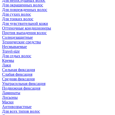
Для непослушных волос
Для окрашенных волос
Для поврежденных волос
Для сухих волос
Для тонких волос
Для чувствительной кожи
Оттеночные кондиционеры
Против выпадения волос
Солнцезащитные
Технические средства
Несмываемые
Travel-size
Для седых волос
Кремы
Лаки
Сильная фиксация
Слабая фиксация
Средняя фиксация
Ультрасильная фиксация
Подвижная фиксация
Ламинаты
Лосьоны
Маски
Антивозрастные
Для всех типов волос