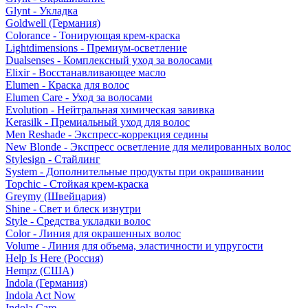
Glynt - Укладка
Goldwell (Германия)
Colorance - Тонирующая крем-краска
Lightdimensions - Премиум-осветление
Dualsenses - Комплексный уход за волосами
Elixir - Восстанавливающее масло
Elumen - Краска для волос
Elumen Care - Уход за волосами
Evolution - Нейтральная химическая завивка
Kerasilk - Премиальный уход для волос
Men Reshade - Экспресс-коррекция седины
New Blonde - Экспресс осветление для мелированных волос
Stylesign - Стайлинг
System - Дополнительные продукты при окрашивании
Topchic - Стойкая крем-краска
Greymy (Швейцария)
Shine - Свет и блеск изнутри
Style - Средства укладки волос
Color - Линия для окрашенных волос
Volume - Линия для объема, эластичности и упругости
Help Is Here (Россия)
Hempz (США)
Indola (Германия)
Indola Act Now
Indola Care