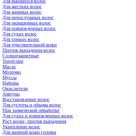
Для вьющихся волос
Для жестких волос
Для жирных волос
Для непослушных волос
Для окрашенных волос
Для поврежденных волос
Для сухих волос
Для тонких волос
Для чувствительной кожи
Против выпадения волос
Солнцезащитные
Travel-size
Масла
Молочко
Муссы
Наборы
Окислители
Ампулы
Восстановление волос
Для густоты и объема волос
При химической обработке
Для сухих и поврежденных волос
Рост волос, против выпадения
Укрепление волос
Для жирной кожи головы