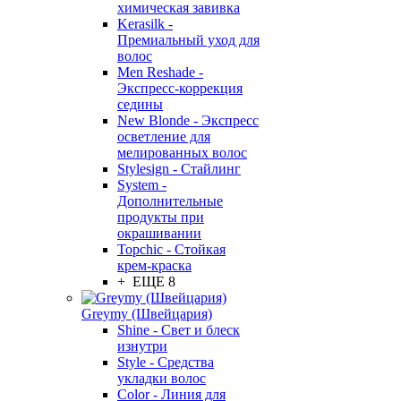
химическая завивка
Kerasilk -
Премиальный уход для
волос
Men Reshade -
Экспресс-коррекция
седины
New Blonde - Экспресс
осветление для
мелированных волос
Stylesign - Стайлинг
System -
Дополнительные
продукты при
окрашивании
Topchic - Стойкая
крем-краска
+ ЕЩЕ 8
Greymy (Швейцария)
Shine - Свет и блеск
изнутри
Style - Средства
укладки волос
Color - Линия для