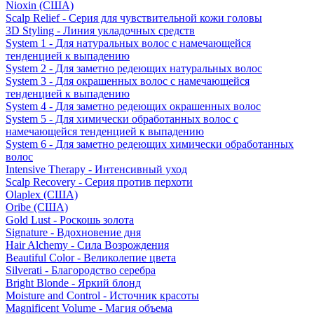
Nioxin (США)
Scalp Relief - Серия для чувствительной кожи головы
3D Styling - Линия укладочных средств
System 1 - Для натуральных волос с намечающейся
тенденцией к выпадению
System 2 - Для заметно редеющих натуральных волос
System 3 - Для окрашенных волос с намечающейся
тенденцией к выпадению
System 4 - Для заметно редеющих окрашенных волос
System 5 - Для химически обработанных волос с
намечающейся тенденцией к выпадению
System 6 - Для заметно редеющих химически обработанных
волос
Intensive Therapy - Интенсивный уход
Scalp Recovery - Серия против перхоти
Olaplex (США)
Oribe (США)
Gold Lust - Роскошь золота
Signature - Вдохновение дня
Hair Alchemy - Сила Возрождения
Beautiful Color - Великолепие цвета
Silverati - Благородство серебра
Bright Blonde - Яркий блонд
Moisture and Control - Источник красоты
Magnificent Volume - Магия объема