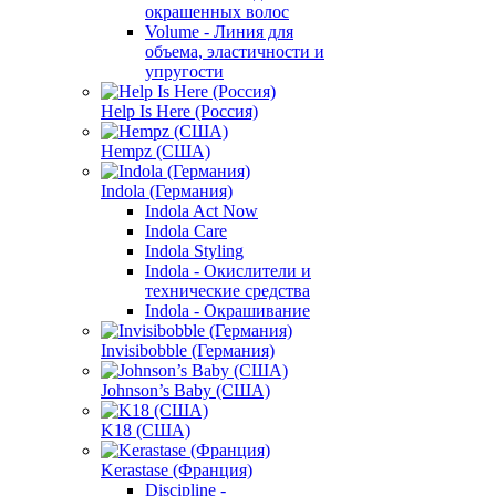
окрашенных волос
Volume - Линия для
объема, эластичности и
упругости
Help Is Here (Россия)
Hempz (США)
Indola (Германия)
Indola Act Now
Indola Care
Indola Styling
Indola - Окислители и
технические средства
Indola - Окрашивание
Invisibobble (Германия)
Johnson’s Baby (США)
K18 (США)
Kerastase (Франция)
Discipline -