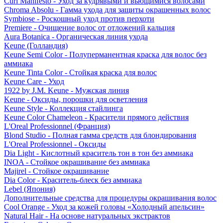
Curl Manifesto - Уход за кудрявыми и вьющимися волосами
Chroma Absolu - Гамма ухода для защиты окрашенных волос
Symbiose - Роскошный уход против перхоти
Premiere - Очищение волос от отложений кальция
Aura Botanica - Органическая линия ухода
Keune (Голландия)
Keune Semi Color - Полуперманентная краска для волос без
аммиака
Keune Tinta Color - Стойкая краска для волос
Keune Care - Уход
1922 by J.M. Keune - Мужская линия
Keune - Оксиды, порошки для осветления
Keune Style - Коллекция стайлинга
Keune Color Chameleon - Красители прямого действия
L'Oreal Professionnel (Франция)
Blond Studio - Полная гамма средств для блондирования
L'Oreal Professionnel - Оксиды
Dia Light - Кислотный краситель тон в тон без аммиака
INOA - Стойкое окрашивание без аммиака
Majirel - Стойкое окрашивание
Dia Color - Краситель-блеск без аммиака
Lebel (Япония)
Дополнительные средства для процедуры окрашивания волос
Cool Orange - Уход за кожей головы «Холодный апельсин»
Natural Hair - На основе натуральных экстрактов