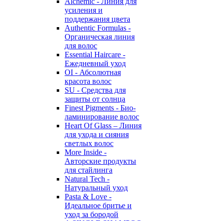
Alchemic - Линия для
усиления и
поддержания цвета
Authentic Formulas -
Органическая линия
для волос
Essential Haircare -
Eжедневный уход
OI - Абсолютная
красота волос
SU - Средства для
защиты от солнца
Finest Pigments - Био-
ламинирование волос
Heart Of Glass – Линия
для ухода и сияния
светлых волос
More Inside -
Авторские продукты
для стайлинга
Natural Tech -
Натуральный уход
Pasta & Love -
Идеальное бритье и
уход за бородой