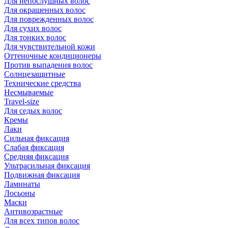
Для непослушных волос
Для окрашенных волос
Для поврежденных волос
Для сухих волос
Для тонких волос
Для чувствительной кожи
Оттеночные кондиционеры
Против выпадения волос
Солнцезащитные
Технические средства
Несмываемые
Travel-size
Для седых волос
Кремы
Лаки
Сильная фиксация
Слабая фиксация
Средняя фиксация
Ультрасильная фиксация
Подвижная фиксация
Ламинаты
Лосьоны
Маски
Антивозрастные
Для всех типов волос