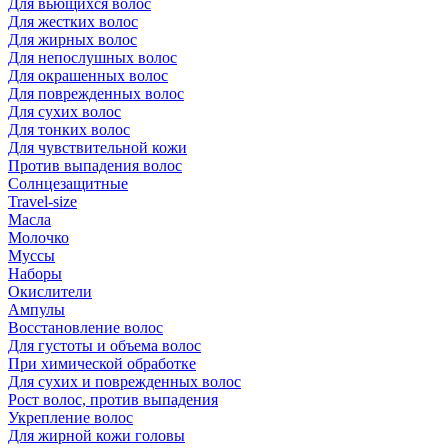
Для вьющихся волос
Для жестких волос
Для жирных волос
Для непослушных волос
Для окрашенных волос
Для поврежденных волос
Для сухих волос
Для тонких волос
Для чувствительной кожи
Против выпадения волос
Солнцезащитные
Travel-size
Масла
Молочко
Муссы
Наборы
Окислители
Ампулы
Восстановление волос
Для густоты и объема волос
При химической обработке
Для сухих и поврежденных волос
Рост волос, против выпадения
Укрепление волос
Для жирной кожи головы