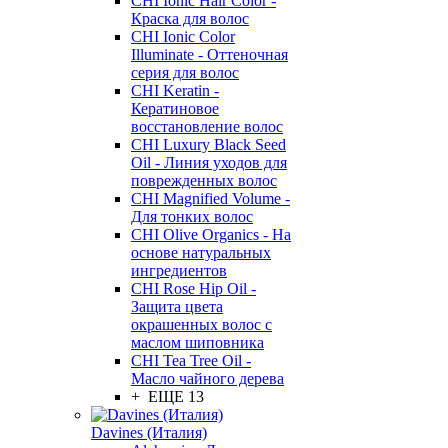
CHI Ionic Hair Color -
Краска для волос
CHI Ionic Color
Illuminate - Оттеночная
серия для волос
CHI Keratin -
Кератиновое
восстановление волос
CHI Luxury Black Seed
Oil - Линия уходов для
поврежденных волос
CHI Magnified Volume -
Для тонких волос
CHI Olive Organics - На
основе натуральных
ингредиентов
CHI Rose Hip Oil -
Защита цвета
окрашенных волос с
маслом шиповника
CHI Tea Tree Oil -
Масло чайного дерева
+ ЕЩЕ 13
Davines (Италия)