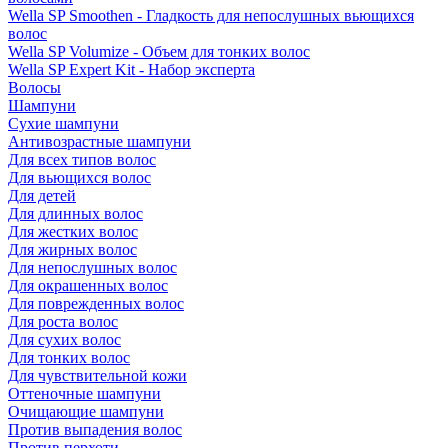
Wella SP Smoothen - Гладкость для непослушных вьющихся
волос
Wella SP Volumize - Объем для тонких волос
Wella SP Expert Kit - Набор эксперта
Волосы
Шампуни
Сухие шампуни
Антивозрастные шампуни
Для всех типов волос
Для вьющихся волос
Для детей
Для длинных волос
Для жестких волос
Для жирных волос
Для непослушных волос
Для окрашенных волос
Для поврежденных волос
Для роста волос
Для сухих волос
Для тонких волос
Для чувствительной кожи
Оттеночные шампуни
Очищающие шампуни
Против выпадения волос
Против перхоти