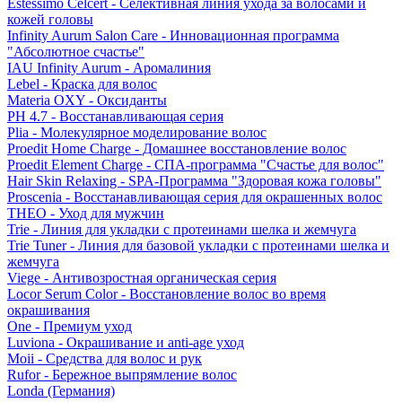
Estessimo Celcert - Селективная линия ухода за волосами и
кожей головы
Infinity Aurum Salon Care - Инновационная программа
"Абсолютное счастье"
IAU Infinity Aurum - Аромалиния
Lebel - Краска для волос
Materia OXY - Оксиданты
PH 4.7 - Восстанавливающая серия
Plia - Молекулярное моделирование волос
Proedit Home Charge - Домашнее восстановление волос
Proedit Element Charge - СПА-программа "Счастье для волос"
Hair Skin Relaxing - SPA-Программа "Здоровая кожа головы"
Proscenia - Восстанавливающая серия для окрашенных волос
THEO - Уход для мужчин
Trie - Линия для укладки с протеинами шелка и жемчуга
Trie Tuner - Линия для базовой укладки с протеинами шелка и
жемчуга
Viege - Антивозростная органическая серия
Locor Serum Color - Восстановление волос во время
окрашивания
One - Премиум уход
Luviona - Окрашивание и anti-age уход
Moii - Средства для волос и рук
Rufor - Бережное выпрямление волос
Londa (Германия)