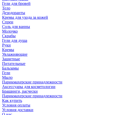
Гели для бровей
Тело
Дезодоранты
Кремы для ухода за кожей
Спреи
Соль для ванны
Молочко
Скрабы
Гели для душа
Руки
Кремы
Увлажняющие
Защитные
Питательные
Бальзамы
Гели
Мыло
Парикмахерские принадлежности
Аксессуары для косметологии
Брашинги, расчески
Парикмахерские принадлежности
Как купить
Условия оплаты
Условия доставки
О нас