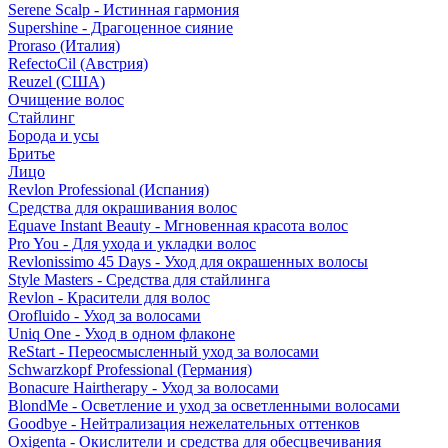
Serene Scalp - Истинная гармония
Supershine - Драгоценное сияние
Proraso (Италия)
RefectoCil (Австрия)
Reuzel (США)
Очищение волос
Стайлинг
Борода и усы
Бритье
Лицо
Revlon Professional (Испания)
Средства для окрашивания волос
Equave Instant Beauty - Мгновенная красота волос
Pro You - Для ухода и укладки волос
Revlonissimo 45 Days - Уход для окрашенных волосы
Style Masters - Средства для стайлинга
Revlon - Красители для волос
Orofluido - Уход за волосами
Uniq One - Уход в одном флаконе
ReStart - Переосмысленный уход за волосами
Schwarzkopf Professional (Германия)
Bonacure Hairtherapy - Уход за волосами
BlondMe - Осветление и уход за осветленными волосами
Goodbye - Нейтрализация нежелательных оттенков
Oxigenta - Окислители и средства для обесцвечивания