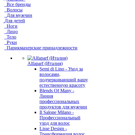
Все бренды
Волосы
Для мужчин
Для детей
Ноги
Лицо
Тело
Руки
Парикмахерские принадлежности
Alfaparf (Италия)
Semi di Lino - Уход за
волосами,
подчеркивающий вашу
естественную красоту
Blends Of Many -
Линия
профессиональных
продуктов для мужчин
Il Salone Milano -
Профессиональный
уход для волос
Lisse Design -
Трансформация волос