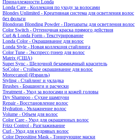
Принадлежности Londa
Londa Care - Коллекция по уходу за волосами
Blondes Unlimited - Креативная система для осветления волос
без фольги
Blondoran Blonding Powder - Препараты для осветления волос
Color Switch - Оттеночная краска прямого действия
Curl & Londa Form - Текстурирование
Londa Color - Окрашивание для волос
Londa Style - Новая коллекция стайлинга
Color Tune - Экспресс-тонер для волос
Matrix (США)
Super Sync - Щелочной безаммиачный краситель
SoColor - Стойкое окрашивание для волос
Moroccanoil (Израиль)
Styling - Стайлинг и укладка
Brushes - Брашинги и расчески
Treatment - Уход за волосами и кожей головы
Dry Shampoo - Сухие шампуни
Repair - Восстановление волос
Hydration - Увлажнение волос
Volume - Объем для волос
Color Care - Уход для окрашенных волос
Frizz Control - Разглаживание
Curl - Уход для кудрявых волос
Color Depositing Mask - Тонирующие маски