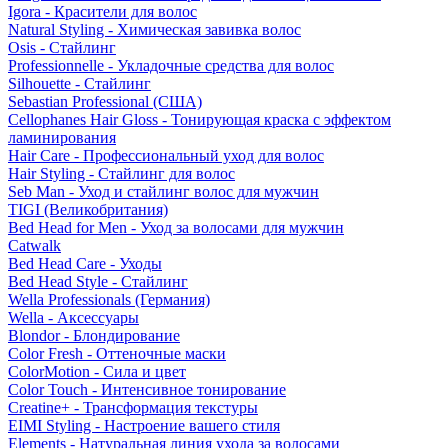
Igora - Красители для волос
Natural Styling - Химическая завивка волос
Osis - Стайлинг
Professionnelle - Укладочные средства для волос
Silhouette - Стайлинг
Sebastian Professional (США)
Cellophanes Hair Gloss - Тонирующая краска с эффектом
ламинирования
Hair Care - Профессиональный уход для волос
Hair Styling - Стайлинг для волос
Seb Man - Уход и стайлинг волос для мужчин
TIGI (Великобритания)
Bed Head for Men - Уход за волосами для мужчин
Catwalk
Bed Head Care - Уходы
Bed Head Style - Стайлинг
Wella Professionals (Германия)
Wella - Аксессуары
Blondor - Блондирование
Color Fresh - Оттеночные маски
ColorMotion - Сила и цвет
Color Touch - Интенсивное тонирование
Creatine+ - Трансформация текстуры
EIMI Styling - Настроение вашего стиля
Elements - Натуральная линия ухода за волосами