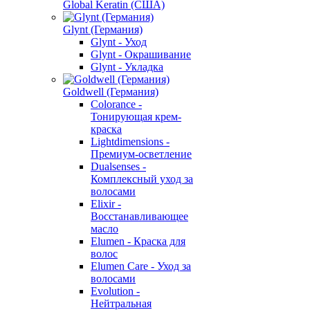
Global Keratin (США)
Glynt (Германия)
Glynt - Уход
Glynt - Окрашивание
Glynt - Укладка
Goldwell (Германия)
Colorance -
Тонирующая крем-
краска
Lightdimensions -
Премиум-осветление
Dualsenses -
Комплексный уход за
волосами
Elixir -
Восстанавливающее
масло
Elumen - Краска для
волос
Elumen Care - Уход за
волосами
Evolution -
Нейтральная