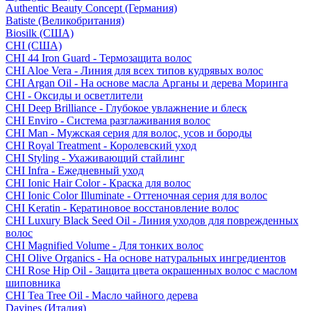
Authentic Beauty Concept (Германия)
Batiste (Великобритания)
Biosilk (США)
CHI (США)
CHI 44 Iron Guard - Термозащита волос
CHI Aloe Vera - Линия для всех типов кудрявых волос
CHI Argan Oil - На основе масла Арганы и дерева Моринга
CHI - Оксиды и осветлители
CHI Deep Brilliance - Глубокое увлажнение и блеск
CHI Enviro - Система разглаживания волос
CHI Man - Мужская серия для волос, усов и бороды
CHI Royal Treatment - Королевский уход
CHI Styling - Ухаживающий стайлинг
CHI Infra - Ежедневный уход
CHI Ionic Hair Color - Краска для волос
CHI Ionic Color Illuminate - Оттеночная серия для волос
CHI Keratin - Кератиновое восстановление волос
CHI Luxury Black Seed Oil - Линия уходов для поврежденных
волос
CHI Magnified Volume - Для тонких волос
CHI Olive Organics - На основе натуральных ингредиентов
CHI Rose Hip Oil - Защита цвета окрашенных волос с маслом
шиповника
CHI Tea Tree Oil - Масло чайного дерева
Davines (Италия)