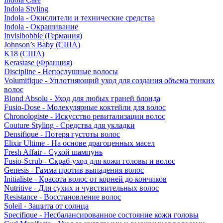
Indola Styling
Indola - Окислители и технические средства
Indola - Окрашивание
Invisibobble (Германия)
Johnson’s Baby (США)
K18 (США)
Kerastase (Франция)
Discipline - Непослушные волосы
Volumifique - Уплотняющий уход для создания объема тонких
волос
Blond Absolu - Уход для любых граней блонда
Fusio-Dose - Молекулярные коктейли для волос
Chronologiste - Искусство ревитализации волос
Couture Styling - Средства для укладки
Densifique - Потеря густоты волос
Elixir Ultime - На основе драгоценных масел
Fresh Affair - Сухой шампунь
Fusio-Scrub - Скраб-уход для кожи головы и волос
Genesis - Гамма против выпадения волос
Initialiste - Красота волос от корней до кончиков
Nutritive - Для сухих и чувствительных волос
Resistance - Восстановление волос
Soleil - Защита от солнца
Specifique - Несбалансированное состояние кожи головы