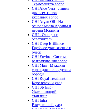
Термозащита волос
CHI Aloe Vera - Линия
для всех типов
кудрявых волос
CHI Argan Oil - На
основе масла Арганы и
дерева Моринга
CHI - Оксиды и
осветлители
CHI Deep Brilliance -
Глубокое увлажнение и
блеск
CHI Enviro - Система
разглаживания волос
CHI Man - Мужская
серия для волос, усов и
бороды
CHI Royal Treatment -
Королевский уход
CHI Styling -
Ухаживающий
стайлинг
CHI Infra -
Ежедневный уход