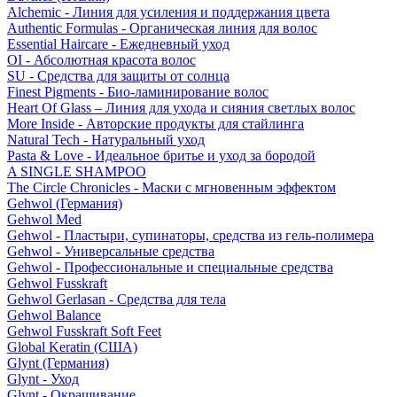
Alchemic - Линия для усиления и поддержания цвета
Authentic Formulas - Органическая линия для волос
Essential Haircare - Eжедневный уход
OI - Абсолютная красота волос
SU - Средства для защиты от солнца
Finest Pigments - Био-ламинирование волос
Heart Of Glass – Линия для ухода и сияния светлых волос
More Inside - Авторские продукты для стайлинга
Natural Tech - Натуральный уход
Pasta & Love - Идеальное бритье и уход за бородой
A SINGLE SHAMPOO
The Circle Chronicles - Маски с мгновенным эффектом
Gehwol (Германия)
Gehwol Med
Gehwol - Пластыри, супинаторы, средства из гель-полимера
Gehwol - Универсальные средства
Gehwol - Профессиональные и специальные средства
Gehwol Fusskraft
Gehwol Gerlasan - Средства для тела
Gehwol Balance
Gehwol Fusskraft Soft Feet
Global Keratin (США)
Glynt (Германия)
Glynt - Уход
Glynt - Окрашивание