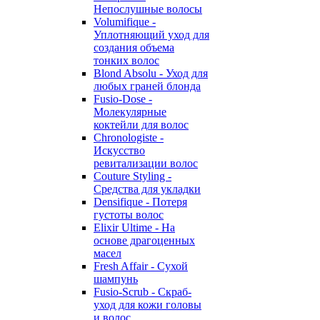
Непослушные волосы
Volumifique -
Уплотняющий уход для
создания объема
тонких волос
Blond Absolu - Уход для
любых граней блонда
Fusio-Dose -
Молекулярные
коктейли для волос
Chronologiste -
Искусство
ревитализации волос
Couture Styling -
Средства для укладки
Densifique - Потеря
густоты волос
Elixir Ultime - На
основе драгоценных
масел
Fresh Affair - Сухой
шампунь
Fusio-Scrub - Скраб-
уход для кожи головы
и волос