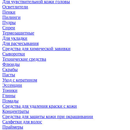
Для чувствительной кожи головы
Осветлители
Пенки
Пилинги
Пудры
Спреи
Термозащитные
Для укладки
Для расчесывания
Средства для химической завивки
Сыворотки
Технические средства
Флюиды
Скрабы
Пасты
Уход с кератином
Эссенции
Тоники
Глины
Помады
Средства для удаления краски с кожи
Концентраты
Средства для защиты кожи при окрашивании
Салфетки для волос
Праймеры