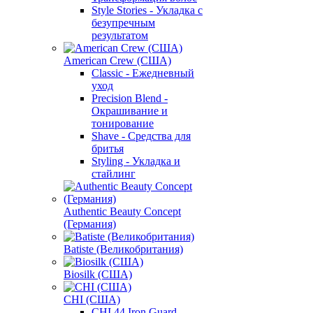
Style Stories - Укладка с
безупречным
результатом
American Crew (США)
Classic - Ежедневный
уход
Precision Blend -
Окрашивание и
тонирование
Shave - Средства для
бритья
Styling - Укладка и
стайлинг
Authentic Beauty Concept
(Германия)
Batiste (Великобритания)
Biosilk (США)
CHI (США)
CHI 44 Iron Guard -