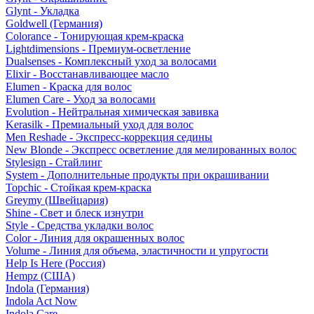
Glynt - Укладка
Goldwell (Германия)
Colorance - Тонирующая крем-краска
Lightdimensions - Премиум-осветление
Dualsenses - Комплексный уход за волосами
Elixir - Восстанавливающее масло
Elumen - Краска для волос
Elumen Care - Уход за волосами
Evolution - Нейтральная химическая завивка
Kerasilk - Премиальный уход для волос
Men Reshade - Экспресс-коррекция седины
New Blonde - Экспресс осветление для мелированных волос
Stylesign - Стайлинг
System - Дополнительные продукты при окрашивании
Topchic - Стойкая крем-краска
Greymy (Швейцария)
Shine - Свет и блеск изнутри
Style - Средства укладки волос
Color - Линия для окрашенных волос
Volume - Линия для объема, эластичности и упругости
Help Is Here (Россия)
Hempz (США)
Indola (Германия)
Indola Act Now
Indola Care