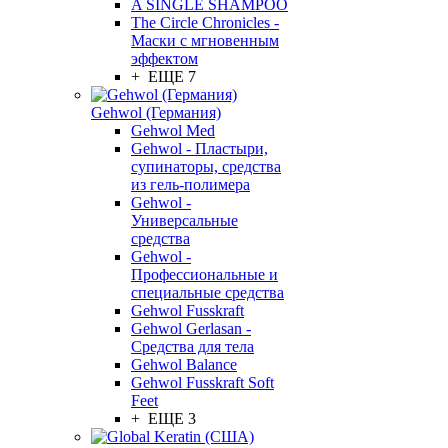
A SINGLE SHAMPOO
The Circle Chronicles -
Маски с мгновенным
эффектом
+ ЕЩЕ 7
Gehwol (Германия)
Gehwol Med
Gehwol - Пластыри,
супинаторы, средства
из гель-полимера
Gehwol -
Универсальные
средства
Gehwol -
Профессиональные и
специальные средства
Gehwol Fusskraft
Gehwol Gerlasan -
Средства для тела
Gehwol Balance
Gehwol Fusskraft Soft
Feet
+ ЕЩЕ 3