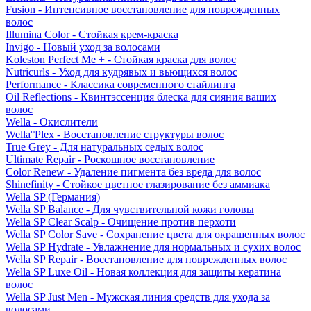
Fusion - Интенсивное восстановление для поврежденных
волос
Illumina Color - Стойкая крем-краска
Invigo - Новый уход за волосами
Koleston Perfect Me + - Стойкая краска для волос
Nutricurls - Уход для кудрявых и вьющихся волос
Performance - Классика современного стайлинга
Oil Reflections - Квинтэссенция блеска для сияния ваших
волос
Wella - Окислители
Wella°Plex - Восстановление структуры волос
True Grey - Для натуральных седых волос
Ultimate Repair - Роскошное восстановление
Color Renew - Удаление пигмента без вреда для волос
Shinefinity - Стойкое цветное глазирование без аммиака
Wella SP (Германия)
Wella SP Balance - Для чувствительной кожи головы
Wella SP Clear Scalp - Очищение против перхоти
Wella SP Color Save - Сохранение цвета для окрашенных волос
Wella SP Hydrate - Увлажнение для нормальных и сухих волос
Wella SP Repair - Восстановление для поврежденных волос
Wella SP Luxe Oil - Новая коллекция для защиты кератина
волос
Wella SP Just Men - Мужская линия средств для ухода за
волосами