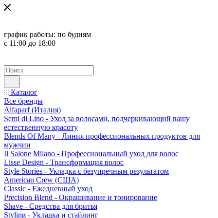
график работы:
по будням
с 11:00 до 18:00
Каталог
Все бренды
Alfaparf (Италия)
Semi di Lino - Уход за волосами, подчеркивающий вашу
естественную красоту
Blends Of Many - Линия профессиональных продуктов для
мужчин
Il Salone Milano - Профессиональный уход для волос
Lisse Design - Трансформация волос
Style Stories - Укладка с безупречным результатом
American Crew (США)
Classic - Ежедневный уход
Precision Blend - Окрашивание и тонирование
Shave - Средства для бритья
Styling - Укладка и стайлинг