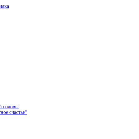
иака
ей головы
ное счастье"