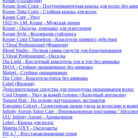
Keune (Голландия)
Keune Semi Color - Полуперманентная краска для волос без амм
Keune Tinta Color - Стойкая краска для волос
Keune Care - Уход
1922 by J.M. Keune - Мужская линия
Keune - Оксиды, порошки для осветления
Keune Style - Коллекция стайлинга
Keune Color Chameleon - Красители прямого действия
L'Oreal Professionnel (Франция)
Blond Studio - Полная гамма средств для блондирования
L'Oreal Professionnel - Оксиды
Dia Light - Кислотный краситель тон в тон без аммиака
INOA - Стойкое окрашивание без аммиака
Majirel - Стойкое окрашивание
Dia Color - Краситель-блеск без аммиака
Lebel (Япония)
Дополнительные средства для процедуры окрашивания волос
Cool Orange - Уход за кожей головы «Холодный апельсин»
Natural Hair - На основе натуральных экстрактов
Estessimo Celcert - Селективная линия ухода за волосами и кож
Infinity Aurum Salon Care - Инновационная программа "Абсолют
IAU Infinity Aurum - Аромалиния
Lebel - Краска для волос
Materia OXY - Оксиданты
PH 4.7 - Восстанавливающая серия