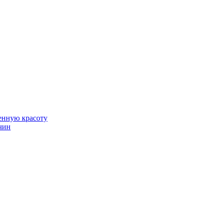
венную красоту
чин