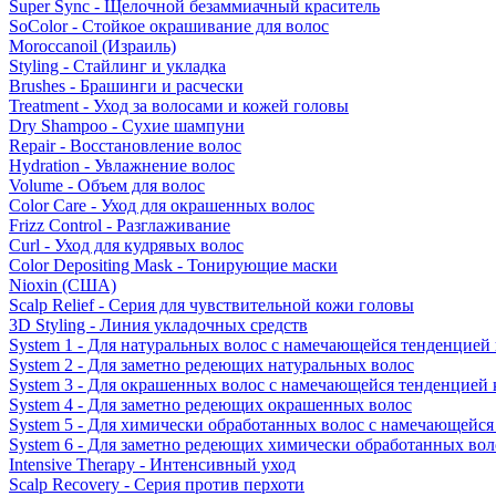
Super Sync - Щелочной безаммиачный краситель
SoColor - Стойкое окрашивание для волос
Moroccanoil (Израиль)
Styling - Стайлинг и укладка
Brushes - Брашинги и расчески
Treatment - Уход за волосами и кожей головы
Dry Shampoo - Сухие шампуни
Repair - Восстановление волос
Hydration - Увлажнение волос
Volume - Объем для волос
Color Care - Уход для окрашенных волос
Frizz Control - Разглаживание
Curl - Уход для кудрявых волос
Color Depositing Mask - Тонирующие маски
Nioxin (США)
Scalp Relief - Серия для чувствительной кожи головы
3D Styling - Линия укладочных средств
System 1 - Для натуральных волос с намечающейся тенденцией
System 2 - Для заметно редеющих натуральных волос
System 3 - Для окрашенных волос с намечающейся тенденцией
System 4 - Для заметно редеющих окрашенных волос
System 5 - Для химически обработанных волос с намечающейс
System 6 - Для заметно редеющих химически обработанных вол
Intensive Therapy - Интенсивный уход
Scalp Recovery - Серия против перхоти