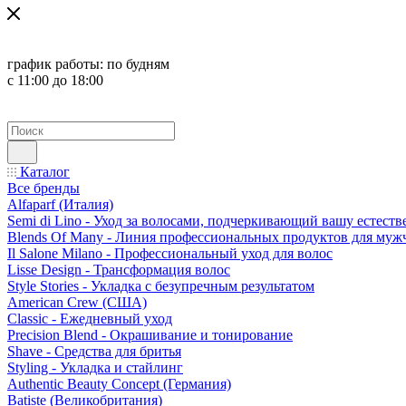
график работы:
по будням
с 11:00 до 18:00
Каталог
Все бренды
Alfaparf (Италия)
Semi di Lino - Уход за волосами, подчеркивающий вашу естест
Blends Of Many - Линия профессиональных продуктов для муж
Il Salone Milano - Профессиональный уход для волос
Lisse Design - Трансформация волос
Style Stories - Укладка с безупречным результатом
American Crew (США)
Classic - Ежедневный уход
Precision Blend - Окрашивание и тонирование
Shave - Средства для бритья
Styling - Укладка и стайлинг
Authentic Beauty Concept (Германия)
Batiste (Великобритания)