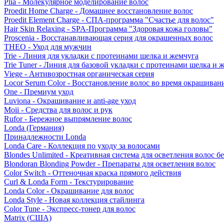
Plia - Молекулярное моделирование волос
Proedit Home Charge - Домашнее восстановление волос
Proedit Element Charge - СПА-программа "Счастье для волос"
Hair Skin Relaxing - SPA-Программа "Здоровая кожа головы"
Proscenia - Восстанавливающая серия для окрашенных волос
THEO - Уход для мужчин
Trie - Линия для укладки с протеинами шелка и жемчуга
Trie Tuner - Линия для базовой укладки с протеинами шелка и 
Viege - Антивозростная органическая серия
Locor Serum Color - Восстановление волос во время окрашиван
One - Премиум уход
Luviona - Окрашивание и anti-age уход
Moii - Средства для волос и рук
Rufor - Бережное выпрямление волос
Londa (Германия)
Принадлежности Londa
Londa Care - Коллекция по уходу за волосами
Blondes Unlimited - Креативная система для осветления волос б
Blondoran Blonding Powder - Препараты для осветления волос
Color Switch - Оттеночная краска прямого действия
Curl & Londa Form - Текстурирование
Londa Color - Окрашивание для волос
Londa Style - Новая коллекция стайлинга
Color Tune - Экспресс-тонер для волос
Matrix (США)