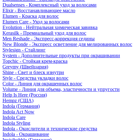
Dualsenses - Комплексный уход за волосами
Elixir - Восстанавливающее масло
Elumen - Краска для волос
Elumen Care - Уход за волосами
Evolution - Нейтральная химическая завивка
Kerasilk - Премиальный уход для волос
Men Reshade - Экспресс-коррекция седины
New Blonde - Экспресс осветление для мелированных волос
Stylesign - Стайлинг
System - Дополнительные продукты при окрашивании
Topchic - Стойкая крем-краска
Greymy (Швейцария)
Shine - Свет и блеск изнутри
Style - Средства укладки волос
Color - Линия для окрашенных волос
Volume - Линия для объема, эластичности и упругости
Help Is Here (Россия)
Hempz (США)
Indola (Германия)
Indola Act Now
Indola Care
Indola Styling
Indola - Окислители и технические средства
Indola - Окрашивание
Invisibobble (Германия)