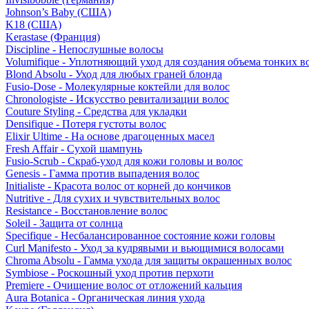
Johnson’s Baby (США)
K18 (США)
Kerastase (Франция)
Discipline - Непослушные волосы
Volumifique - Уплотняющий уход для создания объема тонких в
Blond Absolu - Уход для любых граней блонда
Fusio-Dose - Молекулярные коктейли для волос
Chronologiste - Искусство ревитализации волос
Couture Styling - Средства для укладки
Densifique - Потеря густоты волос
Elixir Ultime - На основе драгоценных масел
Fresh Affair - Сухой шампунь
Fusio-Scrub - Скраб-уход для кожи головы и волос
Genesis - Гамма против выпадения волос
Initialiste - Красота волос от корней до кончиков
Nutritive - Для сухих и чувствительных волос
Resistance - Восстановление волос
Soleil - Защита от солнца
Specifique - Несбалансированное состояние кожи головы
Curl Manifesto - Уход за кудрявыми и вьющимися волосами
Chroma Absolu - Гамма ухода для защиты окрашенных волос
Symbiose - Роскошный уход против перхоти
Premiere - Очищение волос от отложений кальция
Aura Botanica - Органическая линия ухода