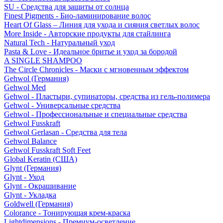
SU - Средства для защиты от солнца
Finest Pigments - Био-ламинирование волос
Heart Of Glass – Линия для ухода и сияния светлых волос
More Inside - Авторские продукты для стайлинга
Natural Tech - Натуральный уход
Pasta & Love - Идеальное бритье и уход за бородой
A SINGLE SHAMPOO
The Circle Chronicles - Маски с мгновенным эффектом
Gehwol (Германия)
Gehwol Med
Gehwol - Пластыри, супинаторы, средства из гель-полимера
Gehwol - Универсальные средства
Gehwol - Профессиональные и специальные средства
Gehwol Fusskraft
Gehwol Gerlasan - Средства для тела
Gehwol Balance
Gehwol Fusskraft Soft Feet
Global Keratin (США)
Glynt (Германия)
Glynt - Уход
Glynt - Окрашивание
Glynt - Укладка
Goldwell (Германия)
Colorance - Тонирующая крем-краска
Lightdimensions - Премиум-осветление