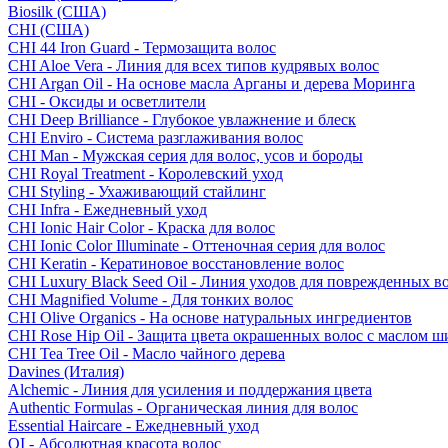
Biosilk (США)
CHI (США)
CHI 44 Iron Guard - Термозащита волос
CHI Aloe Vera - Линия для всех типов кудрявых волос
CHI Argan Oil - На основе масла Арганы и дерева Моринга
CHI - Оксиды и осветлители
CHI Deep Brilliance - Глубокое увлажнение и блеск
CHI Enviro - Система разглаживания волос
CHI Man - Мужская серия для волос, усов и бороды
CHI Royal Treatment - Королевский уход
CHI Styling - Ухаживающий стайлинг
CHI Infra - Ежедневный уход
CHI Ionic Hair Color - Краска для волос
CHI Ionic Color Illuminate - Оттеночная серия для волос
CHI Keratin - Кератиновое восстановление волос
CHI Luxury Black Seed Oil - Линия уходов для поврежденных в
CHI Magnified Volume - Для тонких волос
CHI Olive Organics - На основе натуральных ингредиентов
CHI Rose Hip Oil - Защита цвета окрашенных волос с маслом 
CHI Tea Tree Oil - Масло чайного дерева
Davines (Италия)
Alchemic - Линия для усиления и поддержания цвета
Authentic Formulas - Органическая линия для волос
Essential Haircare - Eжедневный уход
OI - Абсолютная красота волос