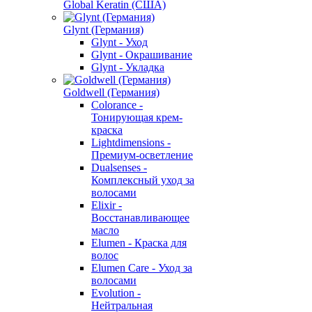
Global Keratin (США)
Glynt (Германия)
Glynt - Уход
Glynt - Окрашивание
Glynt - Укладка
Goldwell (Германия)
Colorance -
Тонирующая крем-
краска
Lightdimensions -
Премиум-осветление
Dualsenses -
Комплексный уход за
волосами
Elixir -
Восстанавливающее
масло
Elumen - Краска для
волос
Elumen Care - Уход за
волосами
Evolution -
Нейтральная