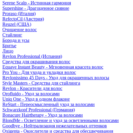
Serene Scalp - Истинная гармония
Supershine - Драгоценное сияние
Proraso (Италия)
RefectoCil (Австрия)
Reuzel (США)
Очищение волос
Стайлинг
Борода и усы
Бритье
Лицо
Revlon Professional (Испания)
Средства для окрашивания волос
Equave Instant Beauty - Мгновенная красота волос
Pro You - Для ухода и укладки волос
Revlonissimo 45 Days - Уход для окрашенных волосы
Style Masters - Средства для стайлинга
Revlon - Красители для волос
Orofluido - Уход за волосами
Uniq One - Уход в одном флаконе
ReStart - Переосмысленный уход за волосами
Schwarzkopf Professional (Германия)
Bonacure Hairtherapy - Уход за волосами
BlondMe - Осветление и уход за осветленными волосами
Goodbye - Нейтрализация нежелательных оттенков
Oxigenta - Окислители и средства для обесцвечивания