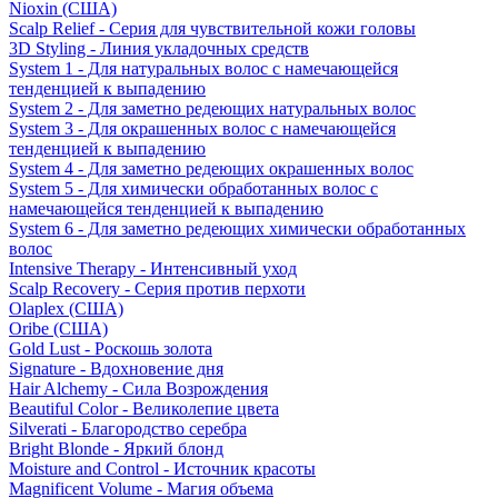
Nioxin (США)
Scalp Relief - Серия для чувствительной кожи головы
3D Styling - Линия укладочных средств
System 1 - Для натуральных волос с намечающейся
тенденцией к выпадению
System 2 - Для заметно редеющих натуральных волос
System 3 - Для окрашенных волос с намечающейся
тенденцией к выпадению
System 4 - Для заметно редеющих окрашенных волос
System 5 - Для химически обработанных волос с
намечающейся тенденцией к выпадению
System 6 - Для заметно редеющих химически обработанных
волос
Intensive Therapy - Интенсивный уход
Scalp Recovery - Серия против перхоти
Olaplex (США)
Oribe (США)
Gold Lust - Роскошь золота
Signature - Вдохновение дня
Hair Alchemy - Сила Возрождения
Beautiful Color - Великолепие цвета
Silverati - Благородство серебра
Bright Blonde - Яркий блонд
Moisture and Control - Источник красоты
Magnificent Volume - Магия объема