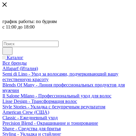
график работы:
по будням
с 11:00 до 18:00
Каталог
Все бренды
Alfaparf (Италия)
Semi di Lino - Уход за волосами, подчеркивающий вашу
естественную красоту
Blends Of Many - Линия профессиональных продуктов для
мужчин
Il Salone Milano - Профессиональный уход для волос
Lisse Design - Трансформация волос
Style Stories - Укладка с безупречным результатом
American Crew (США)
Classic - Ежедневный уход
Precision Blend - Окрашивание и тонирование
Shave - Средства для бритья
Styling - Укладка и стайлинг