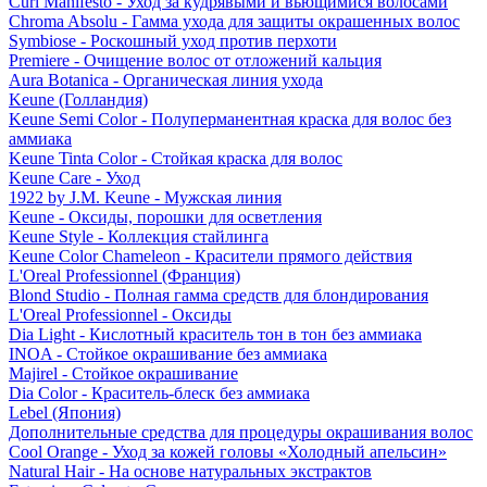
Curl Manifesto - Уход за кудрявыми и вьющимися волосами
Chroma Absolu - Гамма ухода для защиты окрашенных волос
Symbiose - Роскошный уход против перхоти
Premiere - Очищение волос от отложений кальция
Aura Botanica - Органическая линия ухода
Keune (Голландия)
Keune Semi Color - Полуперманентная краска для волос без
аммиака
Keune Tinta Color - Стойкая краска для волос
Keune Care - Уход
1922 by J.M. Keune - Мужская линия
Keune - Оксиды, порошки для осветления
Keune Style - Коллекция стайлинга
Keune Color Chameleon - Красители прямого действия
L'Oreal Professionnel (Франция)
Blond Studio - Полная гамма средств для блондирования
L'Oreal Professionnel - Оксиды
Dia Light - Кислотный краситель тон в тон без аммиака
INOA - Стойкое окрашивание без аммиака
Majirel - Стойкое окрашивание
Dia Color - Краситель-блеск без аммиака
Lebel (Япония)
Дополнительные средства для процедуры окрашивания волос
Cool Orange - Уход за кожей головы «Холодный апельсин»
Natural Hair - На основе натуральных экстрактов