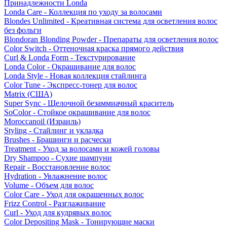
Принадлежности Londa
Londa Care - Коллекция по уходу за волосами
Blondes Unlimited - Креативная система для осветления волос
без фольги
Blondoran Blonding Powder - Препараты для осветления волос
Color Switch - Оттеночная краска прямого действия
Curl & Londa Form - Текстурирование
Londa Color - Окрашивание для волос
Londa Style - Новая коллекция стайлинга
Color Tune - Экспресс-тонер для волос
Matrix (США)
Super Sync - Щелочной безаммиачный краситель
SoColor - Стойкое окрашивание для волос
Moroccanoil (Израиль)
Styling - Стайлинг и укладка
Brushes - Брашинги и расчески
Treatment - Уход за волосами и кожей головы
Dry Shampoo - Сухие шампуни
Repair - Восстановление волос
Hydration - Увлажнение волос
Volume - Объем для волос
Color Care - Уход для окрашенных волос
Frizz Control - Разглаживание
Curl - Уход для кудрявых волос
Color Depositing Mask - Тонирующие маски