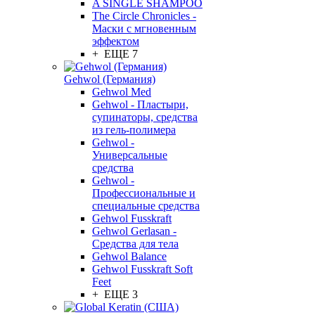
A SINGLE SHAMPOO
The Circle Chronicles -
Маски с мгновенным
эффектом
+ ЕЩЕ 7
Gehwol (Германия)
Gehwol Med
Gehwol - Пластыри,
супинаторы, средства
из гель-полимера
Gehwol -
Универсальные
средства
Gehwol -
Профессиональные и
специальные средства
Gehwol Fusskraft
Gehwol Gerlasan -
Средства для тела
Gehwol Balance
Gehwol Fusskraft Soft
Feet
+ ЕЩЕ 3