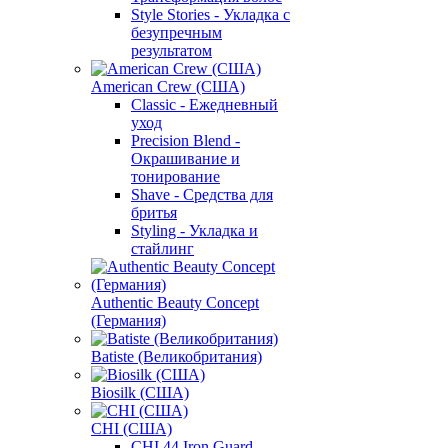
Style Stories - Укладка с
безупречным
результатом
American Crew (США)
Classic - Ежедневный
уход
Precision Blend -
Окрашивание и
тонирование
Shave - Средства для
бритья
Styling - Укладка и
стайлинг
Authentic Beauty Concept
(Германия)
Batiste (Великобритания)
Biosilk (США)
CHI (США)
CHI 44 Iron Guard -