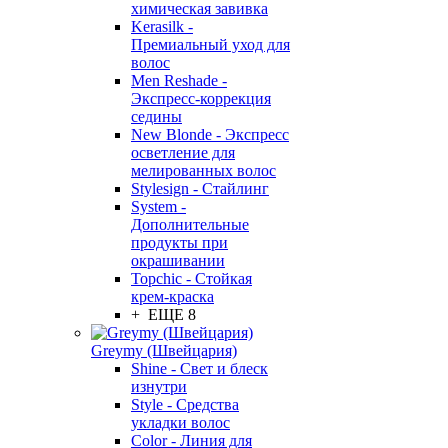
химическая завивка
Kerasilk -
Премиальный уход для
волос
Men Reshade -
Экспресс-коррекция
седины
New Blonde - Экспресс
осветление для
мелированных волос
Stylesign - Стайлинг
System -
Дополнительные
продукты при
окрашивании
Topchic - Стойкая
крем-краска
+ ЕЩЕ 8
Greymy (Швейцария)
Shine - Свет и блеск
изнутри
Style - Средства
укладки волос
Color - Линия для