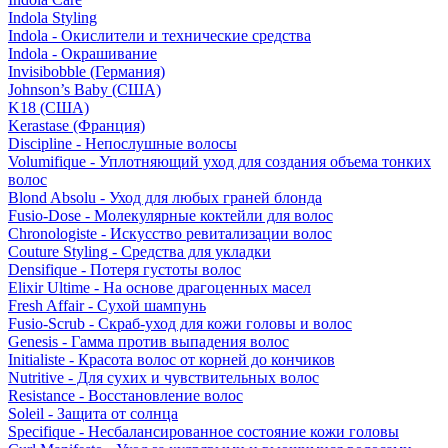
Indola Styling
Indola - Окислители и технические средства
Indola - Окрашивание
Invisibobble (Германия)
Johnson’s Baby (США)
K18 (США)
Kerastase (Франция)
Discipline - Непослушные волосы
Volumifique - Уплотняющий уход для создания объема тонких
волос
Blond Absolu - Уход для любых граней блонда
Fusio-Dose - Молекулярные коктейли для волос
Chronologiste - Искусство ревитализации волос
Couture Styling - Средства для укладки
Densifique - Потеря густоты волос
Elixir Ultime - На основе драгоценных масел
Fresh Affair - Сухой шампунь
Fusio-Scrub - Скраб-уход для кожи головы и волос
Genesis - Гамма против выпадения волос
Initialiste - Красота волос от корней до кончиков
Nutritive - Для сухих и чувствительных волос
Resistance - Восстановление волос
Soleil - Защита от солнца
Specifique - Несбалансированное состояние кожи головы