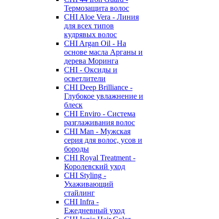
Термозащита волос
CHI Aloe Vera - Линия
для всех типов
кудрявых волос
CHI Argan Oil - На
основе масла Арганы и
дерева Моринга
CHI - Оксиды и
осветлители
CHI Deep Brilliance -
Глубокое увлажнение и
блеск
CHI Enviro - Система
разглаживания волос
CHI Man - Мужская
серия для волос, усов и
бороды
CHI Royal Treatment -
Королевский уход
CHI Styling -
Ухаживающий
стайлинг
CHI Infra -
Ежедневный уход