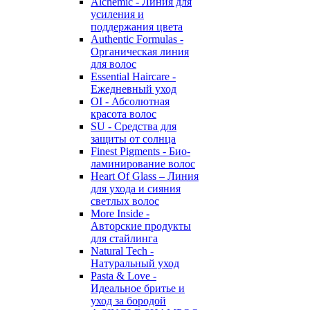
Alchemic - Линия для
усиления и
поддержания цвета
Authentic Formulas -
Органическая линия
для волос
Essential Haircare -
Eжедневный уход
OI - Абсолютная
красота волос
SU - Средства для
защиты от солнца
Finest Pigments - Био-
ламинирование волос
Heart Of Glass – Линия
для ухода и сияния
светлых волос
More Inside -
Авторские продукты
для стайлинга
Natural Tech -
Натуральный уход
Pasta & Love -
Идеальное бритье и
уход за бородой