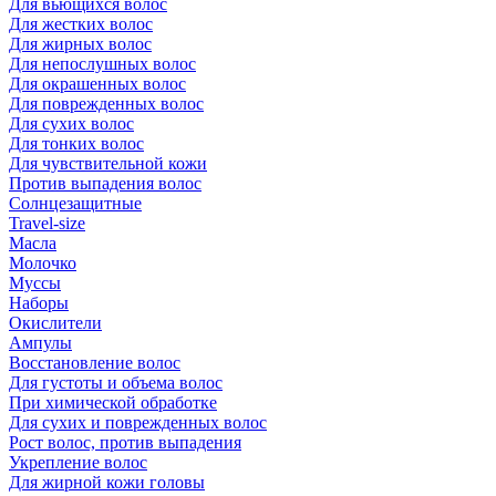
Для вьющихся волос
Для жестких волос
Для жирных волос
Для непослушных волос
Для окрашенных волос
Для поврежденных волос
Для сухих волос
Для тонких волос
Для чувствительной кожи
Против выпадения волос
Солнцезащитные
Travel-size
Масла
Молочко
Муссы
Наборы
Окислители
Ампулы
Восстановление волос
Для густоты и объема волос
При химической обработке
Для сухих и поврежденных волос
Рост волос, против выпадения
Укрепление волос
Для жирной кожи головы