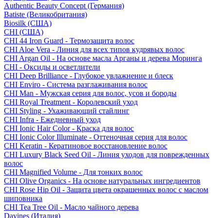
Authentic Beauty Concept (Германия)
Batiste (Великобритания)
Biosilk (США)
CHI (США)
CHI 44 Iron Guard - Термозащита волос
CHI Aloe Vera - Линия для всех типов кудрявых волос
CHI Argan Oil - На основе масла Арганы и дерева Моринга
CHI - Оксиды и осветлители
CHI Deep Brilliance - Глубокое увлажнение и блеск
CHI Enviro - Система разглаживания волос
CHI Man - Мужская серия для волос, усов и бороды
CHI Royal Treatment - Королевский уход
CHI Styling - Ухаживающий стайлинг
CHI Infra - Ежедневный уход
CHI Ionic Hair Color - Краска для волос
CHI Ionic Color Illuminate - Оттеночная серия для волос
CHI Keratin - Кератиновое восстановление волос
CHI Luxury Black Seed Oil - Линия уходов для поврежденных
волос
CHI Magnified Volume - Для тонких волос
CHI Olive Organics - На основе натуральных ингредиентов
CHI Rose Hip Oil - Защита цвета окрашенных волос с маслом
шиповника
CHI Tea Tree Oil - Масло чайного дерева
Davines (Италия)