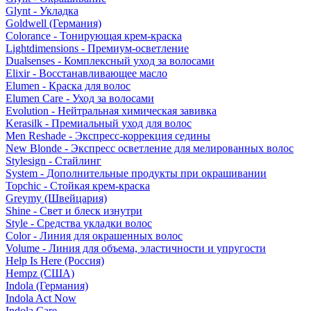
Glynt - Укладка
Goldwell (Германия)
Colorance - Тонирующая крем-краска
Lightdimensions - Премиум-осветление
Dualsenses - Комплексный уход за волосами
Elixir - Восстанавливающее масло
Elumen - Краска для волос
Elumen Care - Уход за волосами
Evolution - Нейтральная химическая завивка
Kerasilk - Премиальный уход для волос
Men Reshade - Экспресс-коррекция седины
New Blonde - Экспресс осветление для мелированных волос
Stylesign - Стайлинг
System - Дополнительные продукты при окрашивании
Topchic - Стойкая крем-краска
Greymy (Швейцария)
Shine - Свет и блеск изнутри
Style - Средства укладки волос
Color - Линия для окрашенных волос
Volume - Линия для объема, эластичности и упругости
Help Is Here (Россия)
Hempz (США)
Indola (Германия)
Indola Act Now
Indola Care