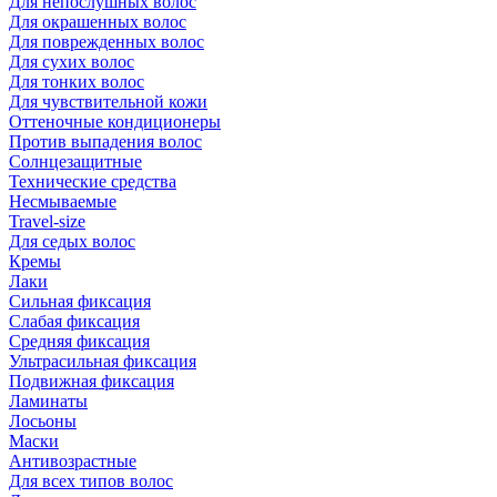
Для непослушных волос
Для окрашенных волос
Для поврежденных волос
Для сухих волос
Для тонких волос
Для чувствительной кожи
Оттеночные кондиционеры
Против выпадения волос
Солнцезащитные
Технические средства
Несмываемые
Travel-size
Для седых волос
Кремы
Лаки
Сильная фиксация
Слабая фиксация
Средняя фиксация
Ультрасильная фиксация
Подвижная фиксация
Ламинаты
Лосьоны
Маски
Антивозрастные
Для всех типов волос