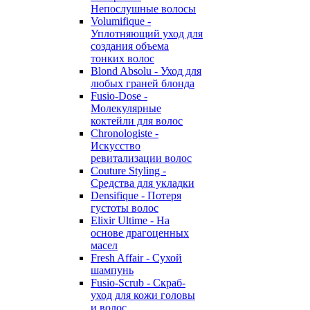
Непослушные волосы
Volumifique -
Уплотняющий уход для
создания объема
тонких волос
Blond Absolu - Уход для
любых граней блонда
Fusio-Dose -
Молекулярные
коктейли для волос
Chronologiste -
Искусство
ревитализации волос
Couture Styling -
Средства для укладки
Densifique - Потеря
густоты волос
Elixir Ultime - На
основе драгоценных
масел
Fresh Affair - Сухой
шампунь
Fusio-Scrub - Скраб-
уход для кожи головы
и волос