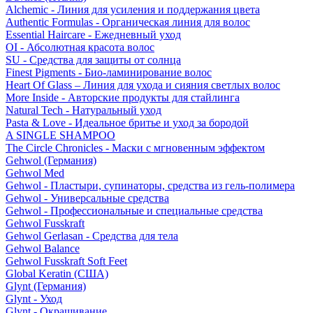
Alchemic - Линия для усиления и поддержания цвета
Authentic Formulas - Органическая линия для волос
Essential Haircare - Eжедневный уход
OI - Абсолютная красота волос
SU - Средства для защиты от солнца
Finest Pigments - Био-ламинирование волос
Heart Of Glass – Линия для ухода и сияния светлых волос
More Inside - Авторские продукты для стайлинга
Natural Tech - Натуральный уход
Pasta & Love - Идеальное бритье и уход за бородой
A SINGLE SHAMPOO
The Circle Chronicles - Маски с мгновенным эффектом
Gehwol (Германия)
Gehwol Med
Gehwol - Пластыри, супинаторы, средства из гель-полимера
Gehwol - Универсальные средства
Gehwol - Профессиональные и специальные средства
Gehwol Fusskraft
Gehwol Gerlasan - Средства для тела
Gehwol Balance
Gehwol Fusskraft Soft Feet
Global Keratin (США)
Glynt (Германия)
Glynt - Уход
Glynt - Окрашивание