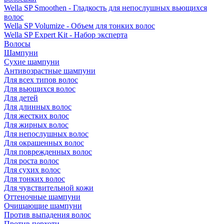
Wella SP Smoothen - Гладкость для непослушных вьющихся
волос
Wella SP Volumize - Объем для тонких волос
Wella SP Expert Kit - Набор эксперта
Волосы
Шампуни
Сухие шампуни
Антивозрастные шампуни
Для всех типов волос
Для вьющихся волос
Для детей
Для длинных волос
Для жестких волос
Для жирных волос
Для непослушных волос
Для окрашенных волос
Для поврежденных волос
Для роста волос
Для сухих волос
Для тонких волос
Для чувствительной кожи
Оттеночные шампуни
Очищающие шампуни
Против выпадения волос
Против перхоти