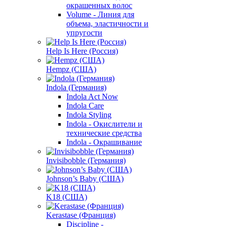
окрашенных волос
Volume - Линия для
объема, эластичности и
упругости
Help Is Here (Россия)
Hempz (США)
Indola (Германия)
Indola Act Now
Indola Care
Indola Styling
Indola - Окислители и
технические средства
Indola - Окрашивание
Invisibobble (Германия)
Johnson’s Baby (США)
K18 (США)
Kerastase (Франция)
Discipline -