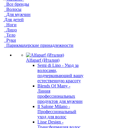
Все бренды
Волосы
Для мужчин
Для детей
Ноги
Лицо
Тело
Руки
Парикмахерские принадлежности
Alfaparf (Италия)
Semi di Lino - Уход за
волосами,
подчеркивающий вашу
естественную красоту
Blends Of Many -
Линия
профессиональных
продуктов для мужчин
Il Salone Milano -
Профессиональный
уход для волос
Lisse Design -
Трансформация волос