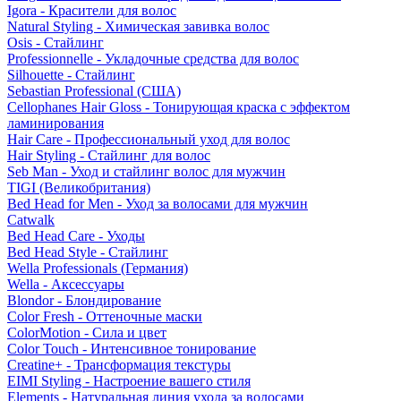
Igora - Красители для волос
Natural Styling - Химическая завивка волос
Osis - Стайлинг
Professionnelle - Укладочные средства для волос
Silhouette - Стайлинг
Sebastian Professional (США)
Cellophanes Hair Gloss - Тонирующая краска с эффектом
ламинирования
Hair Care - Профессиональный уход для волос
Hair Styling - Стайлинг для волос
Seb Man - Уход и стайлинг волос для мужчин
TIGI (Великобритания)
Bed Head for Men - Уход за волосами для мужчин
Catwalk
Bed Head Care - Уходы
Bed Head Style - Стайлинг
Wella Professionals (Германия)
Wella - Аксессуары
Blondor - Блондирование
Color Fresh - Оттеночные маски
ColorMotion - Сила и цвет
Color Touch - Интенсивное тонирование
Creatine+ - Трансформация текстуры
EIMI Styling - Настроение вашего стиля
Elements - Натуральная линия ухода за волосами