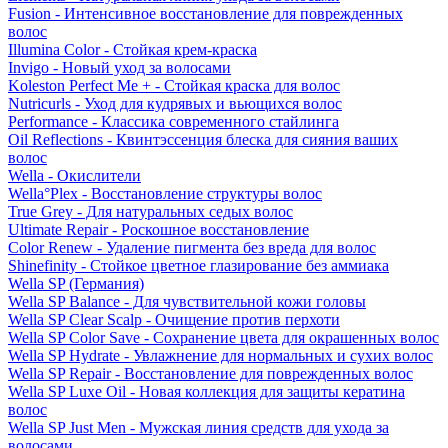
Fusion - Интенсивное восстановление для поврежденных
волос
Illumina Color - Стойкая крем-краска
Invigo - Новый уход за волосами
Koleston Perfect Me + - Стойкая краска для волос
Nutricurls - Уход для кудрявых и вьющихся волос
Performance - Классика современного стайлинга
Oil Reflections - Квинтэссенция блеска для сияния ваших
волос
Wella - Окислители
Wella°Plex - Восстановление структуры волос
True Grey - Для натуральных седых волос
Ultimate Repair - Роскошное восстановление
Color Renew - Удаление пигмента без вреда для волос
Shinefinity - Стойкое цветное глазирование без аммиака
Wella SP (Германия)
Wella SP Balance - Для чувствительной кожи головы
Wella SP Clear Scalp - Очищение против перхоти
Wella SP Color Save - Сохранение цвета для окрашенных волос
Wella SP Hydrate - Увлажнение для нормальных и сухих волос
Wella SP Repair - Восстановление для поврежденных волос
Wella SP Luxe Oil - Новая коллекция для защиты кератина
волос
Wella SP Just Men - Мужская линия средств для ухода за
волосами