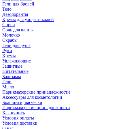
Гели для бровей
Тело
Дезодоранты
Кремы для ухода за кожей
Спреи
Соль для ванны
Молочко
Скрабы
Гели для душа
Руки
Кремы
Увлажняющие
Защитные
Питательные
Бальзамы
Гели
Мыло
Парикмахерские принадлежности
Аксессуары для косметологии
Брашинги, расчески
Парикмахерские принадлежности
Как купить
Условия оплаты
Условия доставки
О нас