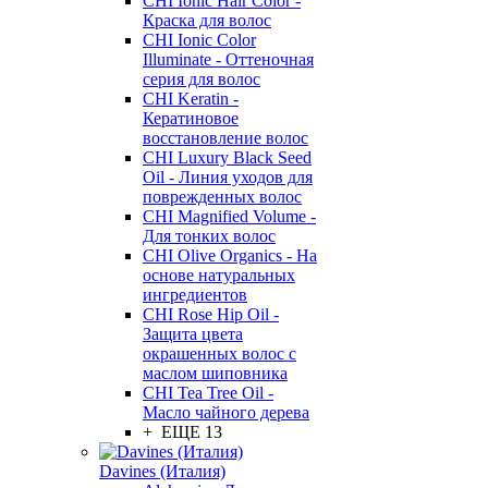
CHI Ionic Hair Color -
Краска для волос
CHI Ionic Color
Illuminate - Оттеночная
серия для волос
CHI Keratin -
Кератиновое
восстановление волос
CHI Luxury Black Seed
Oil - Линия уходов для
поврежденных волос
CHI Magnified Volume -
Для тонких волос
CHI Olive Organics - На
основе натуральных
ингредиентов
CHI Rose Hip Oil -
Защита цвета
окрашенных волос с
маслом шиповника
CHI Tea Tree Oil -
Масло чайного дерева
+ ЕЩЕ 13
Davines (Италия)