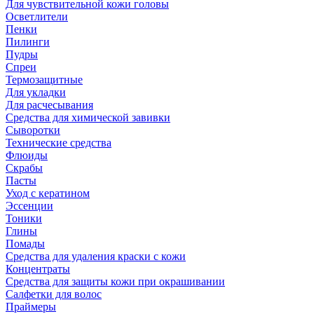
Для чувствительной кожи головы
Осветлители
Пенки
Пилинги
Пудры
Спреи
Термозащитные
Для укладки
Для расчесывания
Средства для химической завивки
Сыворотки
Технические средства
Флюиды
Скрабы
Пасты
Уход с кератином
Эссенции
Тоники
Глины
Помады
Средства для удаления краски с кожи
Концентраты
Средства для защиты кожи при окрашивании
Салфетки для волос
Праймеры