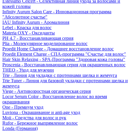
Estessimo Celcert - Селективная линия ухода за волосами и
кожей головы
Infinity Aurum Salon Care - Инновационная программа
"Абсолютное счастье"
IAU Infinity Aurum - Аромалиния
Lebel - Краска для волос
Materia OXY - Оксиданты
PH 4.7 - Восстанавливающая серия
Plia - Молекулярное моделирование волос
Proedit Home Charge - Домашнее восстановление волос
Proedit Element Charge - СПА-программа "Счастье для волос"
Hair Skin Relaxing - SPA-Программа "Здоровая кожа головы"
Proscenia - Восстанавливающая серия для окрашенных волос
THEO - Уход для мужчин
Trie - Линия для укладки с протеинами шелка и жемчуга
Trie Tuner - Линия для базовой укладки с протеинами шелка и
жемчуга
Viege - Антивозростная органическая серия
Locor Serum Color - Восстановление волос во время
окрашивания
One - Премиум уход
Luviona - Окрашивание и anti-age уход
Moii - Средства для волос и рук
Rufor - Бережное выпрямление волос
Londa (Германия)