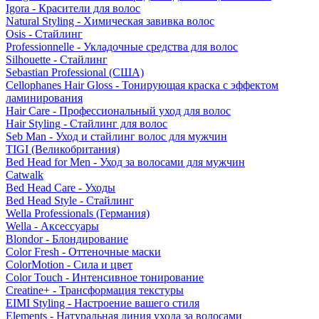
Igora - Красители для волос
Natural Styling - Химическая завивка волос
Osis - Стайлинг
Professionnelle - Укладочные средства для волос
Silhouette - Стайлинг
Sebastian Professional (США)
Cellophanes Hair Gloss - Тонирующая краска с эффектом
ламинирования
Hair Care - Профессиональный уход для волос
Hair Styling - Стайлинг для волос
Seb Man - Уход и стайлинг волос для мужчин
TIGI (Великобритания)
Bed Head for Men - Уход за волосами для мужчин
Catwalk
Bed Head Care - Уходы
Bed Head Style - Стайлинг
Wella Professionals (Германия)
Wella - Аксессуары
Blondor - Блондирование
Color Fresh - Оттеночные маски
ColorMotion - Сила и цвет
Color Touch - Интенсивное тонирование
Creatine+ - Трансформация текстуры
EIMI Styling - Настроение вашего стиля
Elements - Натуральная линия ухода за волосами