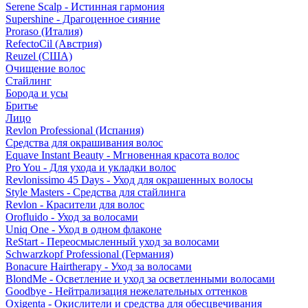
Serene Scalp - Истинная гармония
Supershine - Драгоценное сияние
Proraso (Италия)
RefectoCil (Австрия)
Reuzel (США)
Очищение волос
Стайлинг
Борода и усы
Бритье
Лицо
Revlon Professional (Испания)
Средства для окрашивания волос
Equave Instant Beauty - Мгновенная красота волос
Pro You - Для ухода и укладки волос
Revlonissimo 45 Days - Уход для окрашенных волосы
Style Masters - Средства для стайлинга
Revlon - Красители для волос
Orofluido - Уход за волосами
Uniq One - Уход в одном флаконе
ReStart - Переосмысленный уход за волосами
Schwarzkopf Professional (Германия)
Bonacure Hairtherapy - Уход за волосами
BlondMe - Осветление и уход за осветленными волосами
Goodbye - Нейтрализация нежелательных оттенков
Oxigenta - Окислители и средства для обесцвечивания