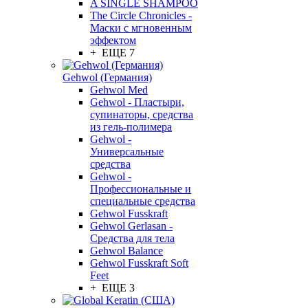
A SINGLE SHAMPOO
The Circle Chronicles -
Маски с мгновенным
эффектом
+ ЕЩЕ 7
Gehwol (Германия)
Gehwol Med
Gehwol - Пластыри,
супинаторы, средства
из гель-полимера
Gehwol -
Универсальные
средства
Gehwol -
Профессиональные и
специальные средства
Gehwol Fusskraft
Gehwol Gerlasan -
Средства для тела
Gehwol Balance
Gehwol Fusskraft Soft
Feet
+ ЕЩЕ 3