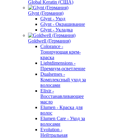
Global Keratin (США)
Glynt (Германия)
Glynt - Уход
Glynt - Окрашивание
Glynt - Укладка
Goldwell (Германия)
Colorance -
Тонирующая крем-
краска
Lightdimensions -
Премиум-осветление
Dualsenses -
Комплексный уход за
волосами
Elixir -
Восстанавливающее
масло
Elumen - Краска для
волос
Elumen Care - Уход за
волосами
Evolution -
Нейтральная