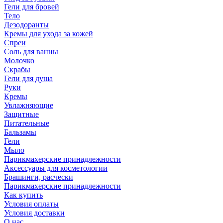
Гели для бровей
Тело
Дезодоранты
Кремы для ухода за кожей
Спреи
Соль для ванны
Молочко
Скрабы
Гели для душа
Руки
Кремы
Увлажняющие
Защитные
Питательные
Бальзамы
Гели
Мыло
Парикмахерские принадлежности
Аксессуары для косметологии
Брашинги, расчески
Парикмахерские принадлежности
Как купить
Условия оплаты
Условия доставки
О нас