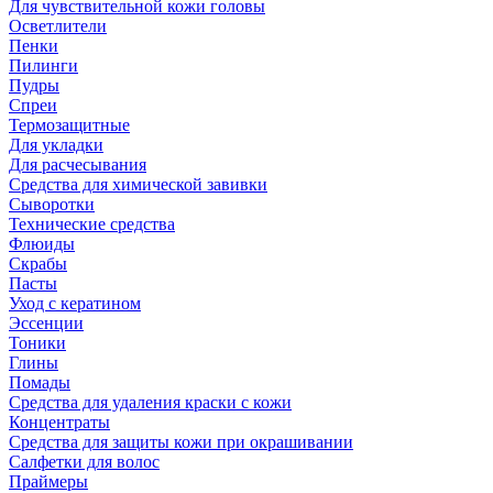
Для чувствительной кожи головы
Осветлители
Пенки
Пилинги
Пудры
Спреи
Термозащитные
Для укладки
Для расчесывания
Средства для химической завивки
Сыворотки
Технические средства
Флюиды
Скрабы
Пасты
Уход с кератином
Эссенции
Тоники
Глины
Помады
Средства для удаления краски с кожи
Концентраты
Средства для защиты кожи при окрашивании
Салфетки для волос
Праймеры