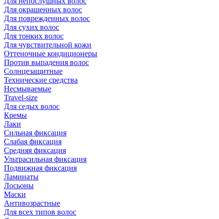
Для непослушных волос
Для окрашенных волос
Для поврежденных волос
Для сухих волос
Для тонких волос
Для чувствительной кожи
Оттеночные кондиционеры
Против выпадения волос
Солнцезащитные
Технические средства
Несмываемые
Travel-size
Для седых волос
Кремы
Лаки
Сильная фиксация
Слабая фиксация
Средняя фиксация
Ультрасильная фиксация
Подвижная фиксация
Ламинаты
Лосьоны
Маски
Антивозрастные
Для всех типов волос