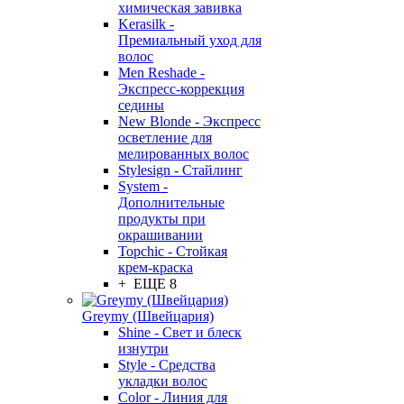
химическая завивка
Kerasilk -
Премиальный уход для
волос
Men Reshade -
Экспресс-коррекция
седины
New Blonde - Экспресс
осветление для
мелированных волос
Stylesign - Стайлинг
System -
Дополнительные
продукты при
окрашивании
Topchic - Стойкая
крем-краска
+ ЕЩЕ 8
Greymy (Швейцария)
Shine - Свет и блеск
изнутри
Style - Средства
укладки волос
Color - Линия для