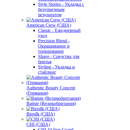
Style Stories - Укладка с
безупречным
результатом
American Crew (США)
Classic - Ежедневный
уход
Precision Blend -
Окрашивание и
тонирование
Shave - Средства для
бритья
Styling - Укладка и
стайлинг
Authentic Beauty Concept
(Германия)
Batiste (Великобритания)
Biosilk (США)
CHI (США)
CHI 44 Iron Guard -