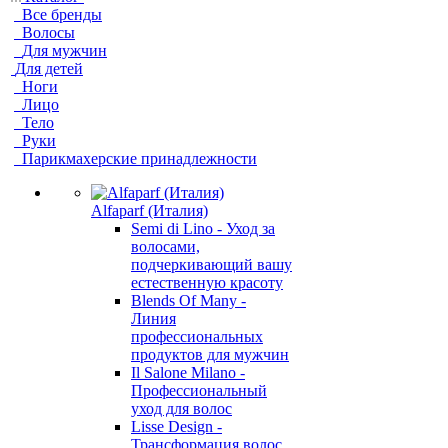
Все бренды
Волосы
Для мужчин
Для детей
Ноги
Лицо
Тело
Руки
Парикмахерские принадлежности
Alfaparf (Италия)
Semi di Lino - Уход за
волосами,
подчеркивающий вашу
естественную красоту
Blends Of Many -
Линия
профессиональных
продуктов для мужчин
Il Salone Milano -
Профессиональный
уход для волос
Lisse Design -
Трансформация волос