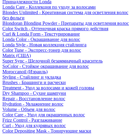
Принадлежности Londa
Londa Care - Коллекция по уходу за волосами
Blondes Unlimited - Креативная система для осветления волос
без фольги
Blondoran Blonding Powder - Препараты для осветления волос
Color Switch - Оттеночная краска прямого действия
Curl & Londa Form - Текстурирование
Londa Color - Окрашивание для волос
Londa Style - Новая коллекция стайлинга
Color Tune - Экспресс-тонер для волос
Matrix (США)
Super Sync - Щелочной безаммиачный краситель
SoColor - Стойкое окрашивание для волос
Moroccanoil (Израиль)
Styling - Стайлинг и укладка
Brushes - Брашинги и расчески
Treatment - Уход за волосами и кожей головы
Dry Shampoo - Сухие шампуни
Repair - Восстановление волос
Hydration - Увлажнение волос
Volume - Объем для волос
Color Care - Уход для окрашенных волос
Frizz Control - Разглаживание
Curl - Уход для кудрявых волос
Color Depositing Mask - Тонирующие маски