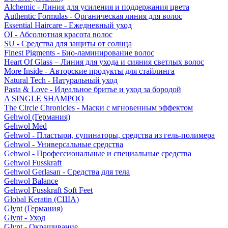
Alchemic - Линия для усиления и поддержания цвета
Authentic Formulas - Органическая линия для волос
Essential Haircare - Eжедневный уход
OI - Абсолютная красота волос
SU - Средства для защиты от солнца
Finest Pigments - Био-ламинирование волос
Heart Of Glass – Линия для ухода и сияния светлых волос
More Inside - Авторские продукты для стайлинга
Natural Tech - Натуральный уход
Pasta & Love - Идеальное бритье и уход за бородой
A SINGLE SHAMPOO
The Circle Chronicles - Маски с мгновенным эффектом
Gehwol (Германия)
Gehwol Med
Gehwol - Пластыри, супинаторы, средства из гель-полимера
Gehwol - Универсальные средства
Gehwol - Профессиональные и специальные средства
Gehwol Fusskraft
Gehwol Gerlasan - Средства для тела
Gehwol Balance
Gehwol Fusskraft Soft Feet
Global Keratin (США)
Glynt (Германия)
Glynt - Уход
Glynt - Окрашивание