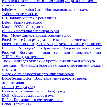
Estessimo Celcert - Селективная линия ухода за волосами и
кожей головы
Infinity Aurum Salon Care - Инновационная программа
"Абсолютное счастье"
IAU Infinity Aurum - Аромалиния
Lebel - Краска для волос
Materia OXY - Оксиданты
PH 4.7 - Восстанавливающая серия
Plia - Молекулярное моделирование волос
Proedit Home Charge - Домашнее восстановление волос
Proedit Element Charge - СПА-программа "Счастье для волос"
Hair Skin Relaxing - SPA-Программа "Здоровая кожа головы"
Proscenia - Восстанавливающая серия для окрашенных волос
THEO - Уход для мужчин
Trie - Линия для укладки с протеинами шелка и жемчуга
Trie Tuner - Линия для базовой укладки с протеинами шелка и
жемчуга
Viege - Антивозростная органическая серия
Locor Serum Color - Восстановление волос во время
окрашивания
One - Премиум уход
Luviona - Окрашивание и anti-age уход
Moii - Средства для волос и рук
Rufor - Бережное выпрямление волос
Londa (Германия)