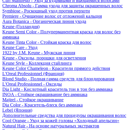
Curl Manifesto - Уход за кудрявыми и вьющимися волосами
Chroma Absolu - Гамма ухода для защиты окрашенных волос
Symbiose - Роскошный уход против перхоти
Premiere - Очищение волос от отложений кальция
Aura Botanica - Органическая линия ухода
Keune (Голландия)
Keune Semi Color - Полуперманентная краска для волос без
аммиака
Keune Tinta Color - Стойкая краска для волос
Keune Care - Уход
1922 by J.M. Keune - Мужская линия
Keune - Оксиды, порошки для осветления
Keune Style - Коллекция стайлинга
Keune Color Chameleon - Красители прямого действия
L'Oreal Professionnel (Франция)
Blond Studio - Полная гамма средств для блондирования
L'Oreal Professionnel - Оксиды
Dia Light - Кислотный краситель тон в тон без аммиака
INOA - Стойкое окрашивание без аммиака
Majirel - Стойкое окрашивание
Dia Color - Краситель-блеск без аммиака
Lebel (Япония)
Дополнительные средства для процедуры окрашивания волос
Cool Orange - Уход за кожей головы «Холодный апельсин»
Natural Hair - На основе натуральных экстрактов