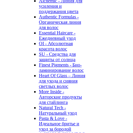
Alchemic - Линия для
усиления и
поддержания цвета
Authentic Formulas -
Органическая линия
для волос
Essential Haircare -
Eжедневный уход
OI - Абсолютная
красота волос
SU - Средства для
защиты от солнца
Finest Pigments - Био-
ламинирование волос
Heart Of Glass – Линия
для ухода и сияния
светлых волос
More Inside -
Авторские продукты
для стайлинга
Natural Tech -
Натуральный уход
Pasta & Love -
Идеальное бритье и
уход за бородой