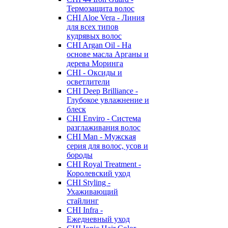
Термозащита волос
CHI Aloe Vera - Линия
для всех типов
кудрявых волос
CHI Argan Oil - На
основе масла Арганы и
дерева Моринга
CHI - Оксиды и
осветлители
CHI Deep Brilliance -
Глубокое увлажнение и
блеск
CHI Enviro - Система
разглаживания волос
CHI Man - Мужская
серия для волос, усов и
бороды
CHI Royal Treatment -
Королевский уход
CHI Styling -
Ухаживающий
стайлинг
CHI Infra -
Ежедневный уход