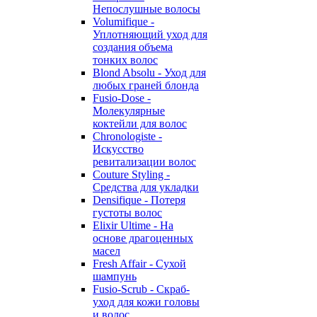
Непослушные волосы
Volumifique -
Уплотняющий уход для
создания объема
тонких волос
Blond Absolu - Уход для
любых граней блонда
Fusio-Dose -
Молекулярные
коктейли для волос
Chronologiste -
Искусство
ревитализации волос
Couture Styling -
Средства для укладки
Densifique - Потеря
густоты волос
Elixir Ultime - На
основе драгоценных
масел
Fresh Affair - Сухой
шампунь
Fusio-Scrub - Скраб-
уход для кожи головы
и волос