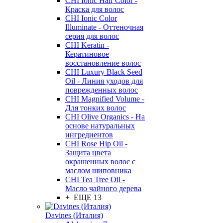
CHI Ionic Hair Color -
Краска для волос
CHI Ionic Color
Illuminate - Оттеночная
серия для волос
CHI Keratin -
Кератиновое
восстановление волос
CHI Luxury Black Seed
Oil - Линия уходов для
поврежденных волос
CHI Magnified Volume -
Для тонких волос
CHI Olive Organics - На
основе натуральных
ингредиентов
CHI Rose Hip Oil -
Защита цвета
окрашенных волос с
маслом шиповника
CHI Tea Tree Oil -
Масло чайного дерева
+ ЕЩЕ 13
Davines (Италия)