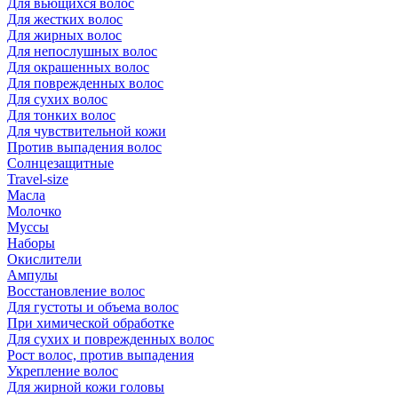
Для вьющихся волос
Для жестких волос
Для жирных волос
Для непослушных волос
Для окрашенных волос
Для поврежденных волос
Для сухих волос
Для тонких волос
Для чувствительной кожи
Против выпадения волос
Солнцезащитные
Travel-size
Масла
Молочко
Муссы
Наборы
Окислители
Ампулы
Восстановление волос
Для густоты и объема волос
При химической обработке
Для сухих и поврежденных волос
Рост волос, против выпадения
Укрепление волос
Для жирной кожи головы