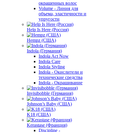
окрашенных волос
Volume - Линия для
объема, эластичности и
упругости
Help Is Here (Россия)
Hempz (США)
Indola (Германия)
Indola Act Now
Indola Care
Indola Styling
Indola - Окислители и
технические средства
Indola - Окрашивание
Invisibobble (Германия)
Johnson’s Baby (США)
K18 (США)
Kerastase (Франция)
Discipline -