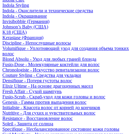
Indola Styling
Indola - Окислители и технические средства
Indola - Окрашивание
Invisibobble (Германия)
Johnson’s Baby (США)
K18 (США)
Kerastase (Франция)
Discipline - Непослушные волосы
Volumifique - Уплотняющий уход для создания объема тонких
волос
Blond Absolu - Уход для любых граней блонда
Fusio-Dose - Молекулярные коктейли для волос
Chronologiste - Искусство ревитализации волос
Couture Styling - Средства для укладки
Densifique - Потеря густоты волос
Elixir Ultime - На основе драгоценных масел
Fresh Affair - Сухой шампунь
Fusio-Scrub - Скраб-уход для кожи головы и волос
Genesis - Гамма против выпадения волос
Initialiste - Красота волос от корней до кончиков
Nutritive - Для сухих и чувствительных волос
Resistance - Восстановление волос
Soleil - Защита от солнца
Specifique - Несбалансированное состояние кожи головы