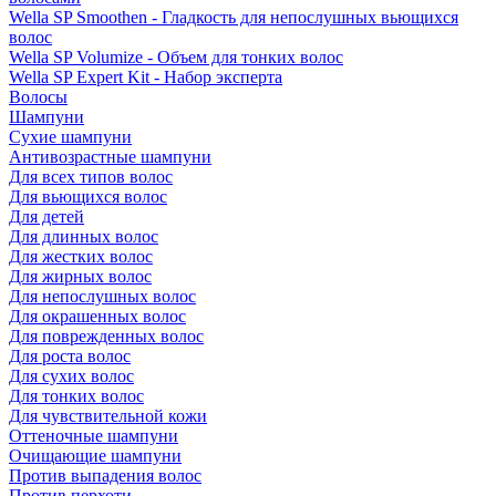
Wella SP Smoothen - Гладкость для непослушных вьющихся
волос
Wella SP Volumize - Объем для тонких волос
Wella SP Expert Kit - Набор эксперта
Волосы
Шампуни
Сухие шампуни
Антивозрастные шампуни
Для всех типов волос
Для вьющихся волос
Для детей
Для длинных волос
Для жестких волос
Для жирных волос
Для непослушных волос
Для окрашенных волос
Для поврежденных волос
Для роста волос
Для сухих волос
Для тонких волос
Для чувствительной кожи
Оттеночные шампуни
Очищающие шампуни
Против выпадения волос
Против перхоти