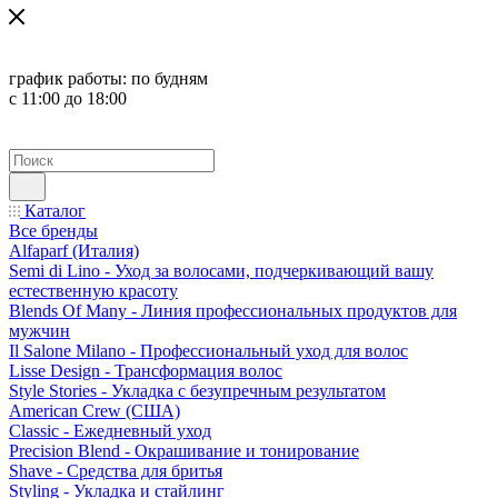
график работы:
по будням
с 11:00 до 18:00
Каталог
Все бренды
Alfaparf (Италия)
Semi di Lino - Уход за волосами, подчеркивающий вашу
естественную красоту
Blends Of Many - Линия профессиональных продуктов для
мужчин
Il Salone Milano - Профессиональный уход для волос
Lisse Design - Трансформация волос
Style Stories - Укладка с безупречным результатом
American Crew (США)
Classic - Ежедневный уход
Precision Blend - Окрашивание и тонирование
Shave - Средства для бритья
Styling - Укладка и стайлинг