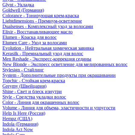
Glynt - Укладка
Goldwell (Германия)
Colorance - Тонирующая крем-краска
Lightdimensions - Премиум-осветление
Dualsenses - Комплексный уход за волосами
Elixir - Восстанавливающее масло
Elumen - Краска для волос
Elumen Care - Уход за волосами
Evolution - Нейтральная химическая завивка
Kerasilk - Премиальный уход для волос
Men Reshade - Экспресс-коррекция седины
New Blonde - Экспресс осветление для мелированных волос
Stylesign - Стайлинг
System - Дополнительные продукты при окрашивании
Topchic - Стойкая крем-краска
Greymy (Швейцария)
Shine - Свет и блеск изнутри
Style - Средства укладки волос
Color - Линия для окрашенных волос
Volume - Линия для объема, эластичности и упругости
Help Is Here (Россия)
Hempz (США)
Indola (Германия)
Indola Act Now
Indola Care