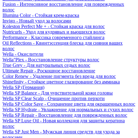
Fusion - Интенсивное восстановление для поврежденных
волос
Illumina Color - Стойкая крем-краска
Invigo - Новый уход за волосами
Koleston Perfect Me + - Стойкая краска для волос
Nutricurls - Уход для кудрявых и вьющихся волос
Performance - Классика современного стайлинга
Oil Reflections - Квинтэссенция блеска для сияния ваших
волос
Wella - Окислители
Wella°Plex - Восстановление структуры волос
True Grey - Для натуральных седых волос
Ultimate Repair - Роскошное восстановление
Color Renew - Удаление пигмента без вреда для волос
Shinefinity - Стойкое цветное глазирование без аммиака
Wella SP (Германия)
Wella SP Balance - Для чувствительной кожи головы
Wella SP Clear Scalp - Очищение против перхоти
Wella SP Color Save - Сохранение цвета для окрашенных волос
Wella SP Hydrate - Увлажнение для нормальных и сухих волос
Wella SP Repair - Восстановление для поврежденных волос
Wella SP Luxe Oil - Новая коллекция для защиты кератина
волос
Wella SP Just Men - Мужская линия средств для ухода за
волосами