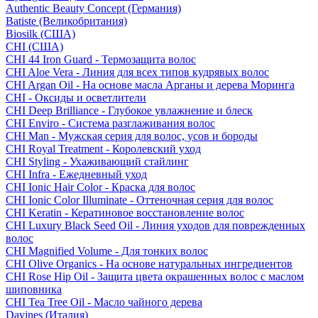
Authentic Beauty Concept (Германия)
Batiste (Великобритания)
Biosilk (США)
CHI (США)
CHI 44 Iron Guard - Термозащита волос
CHI Aloe Vera - Линия для всех типов кудрявых волос
CHI Argan Oil - На основе масла Арганы и дерева Моринга
CHI - Оксиды и осветлители
CHI Deep Brilliance - Глубокое увлажнение и блеск
CHI Enviro - Система разглаживания волос
CHI Man - Мужская серия для волос, усов и бороды
CHI Royal Treatment - Королевский уход
CHI Styling - Ухаживающий стайлинг
CHI Infra - Ежедневный уход
CHI Ionic Hair Color - Краска для волос
CHI Ionic Color Illuminate - Оттеночная серия для волос
CHI Keratin - Кератиновое восстановление волос
CHI Luxury Black Seed Oil - Линия уходов для поврежденных
волос
CHI Magnified Volume - Для тонких волос
CHI Olive Organics - На основе натуральных ингредиентов
CHI Rose Hip Oil - Защита цвета окрашенных волос с маслом
шиповника
CHI Tea Tree Oil - Масло чайного дерева
Davines (Италия)