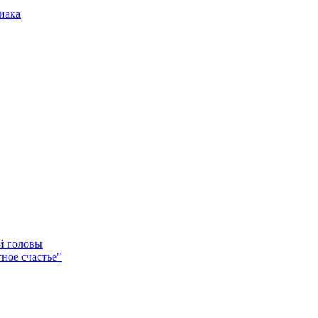
иака
ей головы
ное счастье"