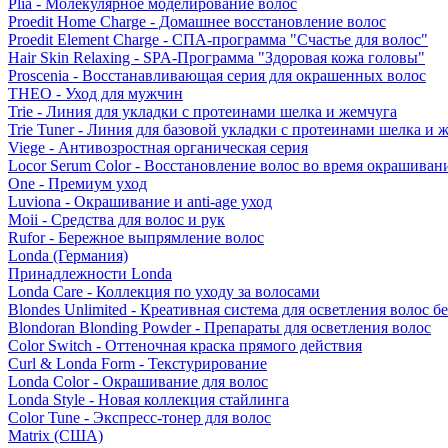
Plia - Молекулярное моделирование волос
Proedit Home Charge - Домашнее восстановление волос
Proedit Element Charge - СПА-программа "Счастье для волос"
Hair Skin Relaxing - SPA-Программа "Здоровая кожа головы"
Proscenia - Восстанавливающая серия для окрашенных волос
THEO - Уход для мужчин
Trie - Линия для укладки с протеинами шелка и жемчуга
Trie Tuner - Линия для базовой укладки с протеинами шелка и 
Viege - Антивозростная органическая серия
Locor Serum Color - Восстановление волос во время окрашиван
One - Премиум уход
Luviona - Окрашивание и anti-age уход
Moii - Средства для волос и рук
Rufor - Бережное выпрямление волос
Londa (Германия)
Принадлежности Londa
Londa Care - Коллекция по уходу за волосами
Blondes Unlimited - Креативная система для осветления волос б
Blondoran Blonding Powder - Препараты для осветления волос
Color Switch - Оттеночная краска прямого действия
Curl & Londa Form - Текстурирование
Londa Color - Окрашивание для волос
Londa Style - Новая коллекция стайлинга
Color Tune - Экспресс-тонер для волос
Matrix (США)