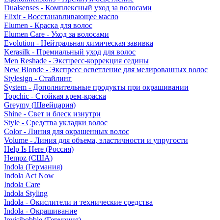
Dualsenses - Комплексный уход за волосами
Elixir - Восстанавливающее масло
Elumen - Краска для волос
Elumen Care - Уход за волосами
Evolution - Нейтральная химическая завивка
Kerasilk - Премиальный уход для волос
Men Reshade - Экспресс-коррекция седины
New Blonde - Экспресс осветление для мелированных волос
Stylesign - Стайлинг
System - Дополнительные продукты при окрашивании
Topchic - Стойкая крем-краска
Greymy (Швейцария)
Shine - Свет и блеск изнутри
Style - Средства укладки волос
Color - Линия для окрашенных волос
Volume - Линия для объема, эластичности и упругости
Help Is Here (Россия)
Hempz (США)
Indola (Германия)
Indola Act Now
Indola Care
Indola Styling
Indola - Окислители и технические средства
Indola - Окрашивание
Invisibobble (Германия)