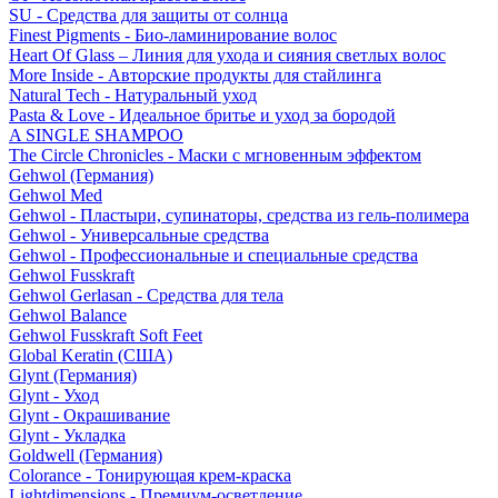
SU - Средства для защиты от солнца
Finest Pigments - Био-ламинирование волос
Heart Of Glass – Линия для ухода и сияния светлых волос
More Inside - Авторские продукты для стайлинга
Natural Tech - Натуральный уход
Pasta & Love - Идеальное бритье и уход за бородой
A SINGLE SHAMPOO
The Circle Chronicles - Маски с мгновенным эффектом
Gehwol (Германия)
Gehwol Med
Gehwol - Пластыри, супинаторы, средства из гель-полимера
Gehwol - Универсальные средства
Gehwol - Профессиональные и специальные средства
Gehwol Fusskraft
Gehwol Gerlasan - Средства для тела
Gehwol Balance
Gehwol Fusskraft Soft Feet
Global Keratin (США)
Glynt (Германия)
Glynt - Уход
Glynt - Окрашивание
Glynt - Укладка
Goldwell (Германия)
Colorance - Тонирующая крем-краска
Lightdimensions - Премиум-осветление