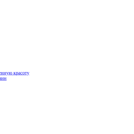
венную красоту
чин