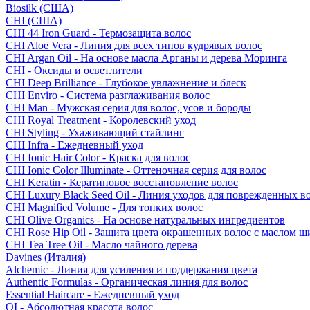
Biosilk (США)
CHI (США)
CHI 44 Iron Guard - Термозащита волос
CHI Aloe Vera - Линия для всех типов кудрявых волос
CHI Argan Oil - На основе масла Арганы и дерева Моринга
CHI - Оксиды и осветлители
CHI Deep Brilliance - Глубокое увлажнение и блеск
CHI Enviro - Система разглаживания волос
CHI Man - Мужская серия для волос, усов и бороды
CHI Royal Treatment - Королевский уход
CHI Styling - Ухаживающий стайлинг
CHI Infra - Ежедневный уход
CHI Ionic Hair Color - Краска для волос
CHI Ionic Color Illuminate - Оттеночная серия для волос
CHI Keratin - Кератиновое восстановление волос
CHI Luxury Black Seed Oil - Линия уходов для поврежденных в
CHI Magnified Volume - Для тонких волос
CHI Olive Organics - На основе натуральных ингредиентов
CHI Rose Hip Oil - Защита цвета окрашенных волос с маслом 
CHI Tea Tree Oil - Масло чайного дерева
Davines (Италия)
Alchemic - Линия для усиления и поддержания цвета
Authentic Formulas - Органическая линия для волос
Essential Haircare - Eжедневный уход
OI - Абсолютная красота волос