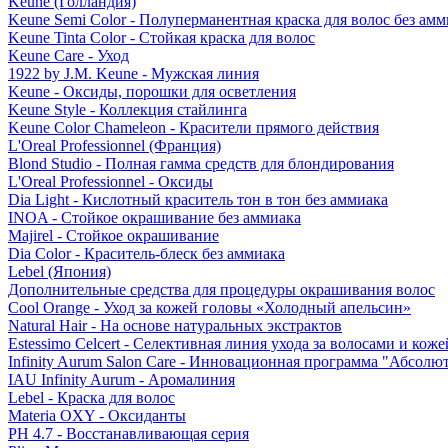
Keune (Голландия)
Keune Semi Color - Полуперманентная краска для волос без амм
Keune Tinta Color - Стойкая краска для волос
Keune Care - Уход
1922 by J.M. Keune - Мужская линия
Keune - Оксиды, порошки для осветления
Keune Style - Коллекция стайлинга
Keune Color Chameleon - Красители прямого действия
L'Oreal Professionnel (Франция)
Blond Studio - Полная гамма средств для блондирования
L'Oreal Professionnel - Оксиды
Dia Light - Кислотный краситель тон в тон без аммиака
INOA - Стойкое окрашивание без аммиака
Majirel - Стойкое окрашивание
Dia Color - Краситель-блеск без аммиака
Lebel (Япония)
Дополнительные средства для процедуры окрашивания волос
Cool Orange - Уход за кожей головы «Холодный апельсин»
Natural Hair - На основе натуральных экстрактов
Estessimo Celcert - Селективная линия ухода за волосами и кож
Infinity Aurum Salon Care - Инновационная программа "Абсолют
IAU Infinity Aurum - Аромалиния
Lebel - Краска для волос
Materia OXY - Оксиданты
PH 4.7 - Восстанавливающая серия