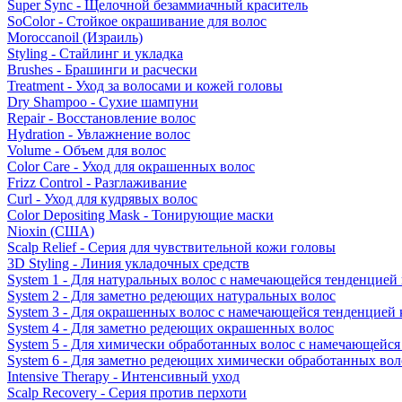
Super Sync - Щелочной безаммиачный краситель
SoColor - Стойкое окрашивание для волос
Moroccanoil (Израиль)
Styling - Стайлинг и укладка
Brushes - Брашинги и расчески
Treatment - Уход за волосами и кожей головы
Dry Shampoo - Сухие шампуни
Repair - Восстановление волос
Hydration - Увлажнение волос
Volume - Объем для волос
Color Care - Уход для окрашенных волос
Frizz Control - Разглаживание
Curl - Уход для кудрявых волос
Color Depositing Mask - Тонирующие маски
Nioxin (США)
Scalp Relief - Серия для чувствительной кожи головы
3D Styling - Линия укладочных средств
System 1 - Для натуральных волос с намечающейся тенденцией
System 2 - Для заметно редеющих натуральных волос
System 3 - Для окрашенных волос с намечающейся тенденцией
System 4 - Для заметно редеющих окрашенных волос
System 5 - Для химически обработанных волос с намечающейс
System 6 - Для заметно редеющих химически обработанных вол
Intensive Therapy - Интенсивный уход
Scalp Recovery - Серия против перхоти