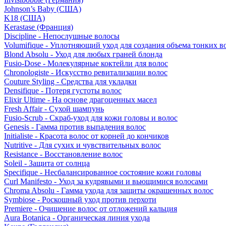
Johnson’s Baby (США)
K18 (США)
Kerastase (Франция)
Discipline - Непослушные волосы
Volumifique - Уплотняющий уход для создания объема тонких в
Blond Absolu - Уход для любых граней блонда
Fusio-Dose - Молекулярные коктейли для волос
Chronologiste - Искусство ревитализации волос
Couture Styling - Средства для укладки
Densifique - Потеря густоты волос
Elixir Ultime - На основе драгоценных масел
Fresh Affair - Сухой шампунь
Fusio-Scrub - Скраб-уход для кожи головы и волос
Genesis - Гамма против выпадения волос
Initialiste - Красота волос от корней до кончиков
Nutritive - Для сухих и чувствительных волос
Resistance - Восстановление волос
Soleil - Защита от солнца
Specifique - Несбалансированное состояние кожи головы
Curl Manifesto - Уход за кудрявыми и вьющимися волосами
Chroma Absolu - Гамма ухода для защиты окрашенных волос
Symbiose - Роскошный уход против перхоти
Premiere - Очищение волос от отложений кальция
Aura Botanica - Органическая линия ухода