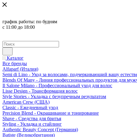
график работы:
по будням
с 11:00 до 18:00
Каталог
Все бренды
Alfaparf (Италия)
Semi di Lino - Уход за волосами, подчеркивающий вашу естест
Blends Of Many - Линия профессиональных продуктов для муж
Il Salone Milano - Профессиональный уход для волос
Lisse Design - Трансформация волос
Style Stories - Укладка с безупречным результатом
American Crew (США)
Classic - Ежедневный уход
Precision Blend - Окрашивание и тонирование
Shave - Средства для бритья
Styling - Укладка и стайлинг
Authentic Beauty Concept (Германия)
Batiste (Великобритания)