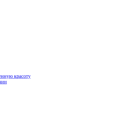
венную красоту
чин