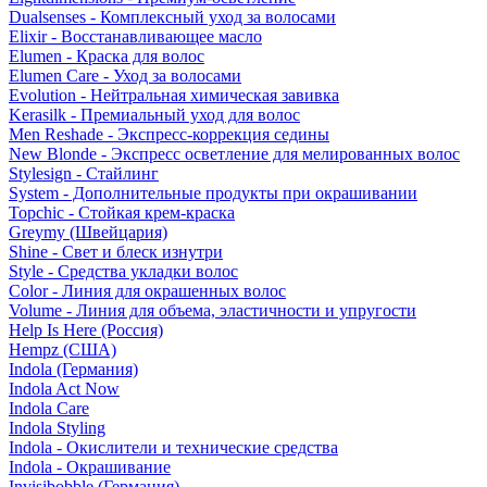
Dualsenses - Комплексный уход за волосами
Elixir - Восстанавливающее масло
Elumen - Краска для волос
Elumen Care - Уход за волосами
Evolution - Нейтральная химическая завивка
Kerasilk - Премиальный уход для волос
Men Reshade - Экспресс-коррекция седины
New Blonde - Экспресс осветление для мелированных волос
Stylesign - Стайлинг
System - Дополнительные продукты при окрашивании
Topchic - Стойкая крем-краска
Greymy (Швейцария)
Shine - Свет и блеск изнутри
Style - Средства укладки волос
Color - Линия для окрашенных волос
Volume - Линия для объема, эластичности и упругости
Help Is Here (Россия)
Hempz (США)
Indola (Германия)
Indola Act Now
Indola Care
Indola Styling
Indola - Окислители и технические средства
Indola - Окрашивание
Invisibobble (Германия)