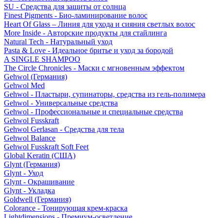
SU - Средства для защиты от солнца
Finest Pigments - Био-ламинирование волос
Heart Of Glass – Линия для ухода и сияния светлых волос
More Inside - Авторские продукты для стайлинга
Natural Tech - Натуральный уход
Pasta & Love - Идеальное бритье и уход за бородой
A SINGLE SHAMPOO
The Circle Chronicles - Маски с мгновенным эффектом
Gehwol (Германия)
Gehwol Med
Gehwol - Пластыри, супинаторы, средства из гель-полимера
Gehwol - Универсальные средства
Gehwol - Профессиональные и специальные средства
Gehwol Fusskraft
Gehwol Gerlasan - Средства для тела
Gehwol Balance
Gehwol Fusskraft Soft Feet
Global Keratin (США)
Glynt (Германия)
Glynt - Уход
Glynt - Окрашивание
Glynt - Укладка
Goldwell (Германия)
Colorance - Тонирующая крем-краска
Lightdimensions - Премиум-осветление