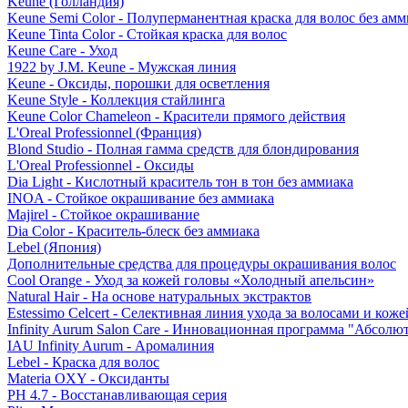
Keune (Голландия)
Keune Semi Color - Полуперманентная краска для волос без амм
Keune Tinta Color - Стойкая краска для волос
Keune Care - Уход
1922 by J.M. Keune - Мужская линия
Keune - Оксиды, порошки для осветления
Keune Style - Коллекция стайлинга
Keune Color Chameleon - Красители прямого действия
L'Oreal Professionnel (Франция)
Blond Studio - Полная гамма средств для блондирования
L'Oreal Professionnel - Оксиды
Dia Light - Кислотный краситель тон в тон без аммиака
INOA - Стойкое окрашивание без аммиака
Majirel - Стойкое окрашивание
Dia Color - Краситель-блеск без аммиака
Lebel (Япония)
Дополнительные средства для процедуры окрашивания волос
Cool Orange - Уход за кожей головы «Холодный апельсин»
Natural Hair - На основе натуральных экстрактов
Estessimo Celcert - Селективная линия ухода за волосами и кож
Infinity Aurum Salon Care - Инновационная программа "Абсолют
IAU Infinity Aurum - Аромалиния
Lebel - Краска для волос
Materia OXY - Оксиданты
PH 4.7 - Восстанавливающая серия