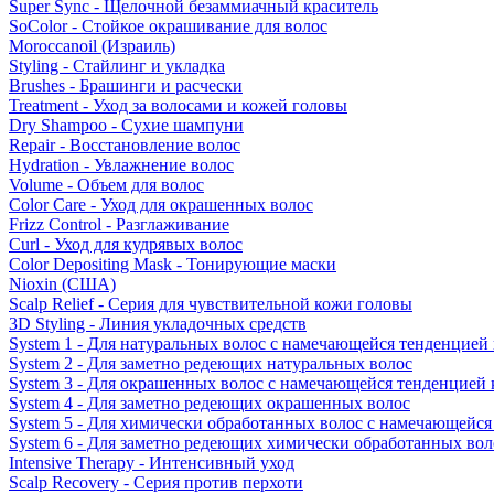
Super Sync - Щелочной безаммиачный краситель
SoColor - Стойкое окрашивание для волос
Moroccanoil (Израиль)
Styling - Стайлинг и укладка
Brushes - Брашинги и расчески
Treatment - Уход за волосами и кожей головы
Dry Shampoo - Сухие шампуни
Repair - Восстановление волос
Hydration - Увлажнение волос
Volume - Объем для волос
Color Care - Уход для окрашенных волос
Frizz Control - Разглаживание
Curl - Уход для кудрявых волос
Color Depositing Mask - Тонирующие маски
Nioxin (США)
Scalp Relief - Серия для чувствительной кожи головы
3D Styling - Линия укладочных средств
System 1 - Для натуральных волос с намечающейся тенденцией
System 2 - Для заметно редеющих натуральных волос
System 3 - Для окрашенных волос с намечающейся тенденцией
System 4 - Для заметно редеющих окрашенных волос
System 5 - Для химически обработанных волос с намечающейс
System 6 - Для заметно редеющих химически обработанных вол
Intensive Therapy - Интенсивный уход
Scalp Recovery - Серия против перхоти