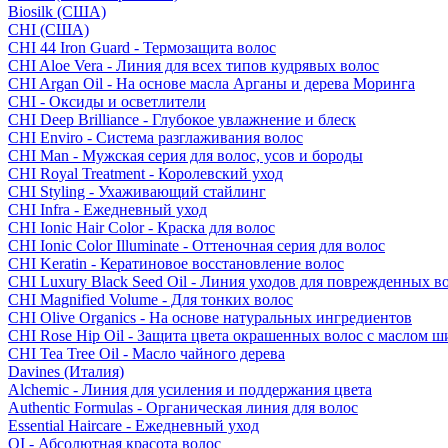
Biosilk (США)
CHI (США)
CHI 44 Iron Guard - Термозащита волос
CHI Aloe Vera - Линия для всех типов кудрявых волос
CHI Argan Oil - На основе масла Арганы и дерева Моринга
CHI - Оксиды и осветлители
CHI Deep Brilliance - Глубокое увлажнение и блеск
CHI Enviro - Система разглаживания волос
CHI Man - Мужская серия для волос, усов и бороды
CHI Royal Treatment - Королевский уход
CHI Styling - Ухаживающий стайлинг
CHI Infra - Ежедневный уход
CHI Ionic Hair Color - Краска для волос
CHI Ionic Color Illuminate - Оттеночная серия для волос
CHI Keratin - Кератиновое восстановление волос
CHI Luxury Black Seed Oil - Линия уходов для поврежденных в
CHI Magnified Volume - Для тонких волос
CHI Olive Organics - На основе натуральных ингредиентов
CHI Rose Hip Oil - Защита цвета окрашенных волос с маслом 
CHI Tea Tree Oil - Масло чайного дерева
Davines (Италия)
Alchemic - Линия для усиления и поддержания цвета
Authentic Formulas - Органическая линия для волос
Essential Haircare - Eжедневный уход
OI - Абсолютная красота волос