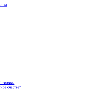
иака
ей головы
ное счастье"