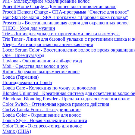
Plia - Молекулярное моделирование волос
Proedit Home Charge - Домашнее восстановление волос
Proedit Element Charge - СПА-программа "Счастье для волос"
Hair Skin Relaxing - SPA-Программа "Здоровая кожа головы"
Proscenia - Восстанавливающая серия для окрашенных волос
THEO - Уход для мужчин
Trie - Линия для укладки с протеинами шелка и жемчуга
Trie Tuner - Линия для базовой укладки с протеинами шелка и 
Viege - Антивозростная органическая серия
Locor Serum Color - Восстановление волос во время окрашиван
One - Премиум уход
Luviona - Окрашивание и anti-age уход
Moii - Средства для волос и рук
Rufor - Бережное выпрямление волос
Londa (Германия)
Принадлежности Londa
Londa Care - Коллекция по уходу за волосами
Blondes Unlimited - Креативная система для осветления волос б
Blondoran Blonding Powder - Препараты для осветления волос
Color Switch - Оттеночная краска прямого действия
Curl & Londa Form - Текстурирование
Londa Color - Окрашивание для волос
Londa Style - Новая коллекция стайлинга
Color Tune - Экспресс-тонер для волос
Matrix (США)