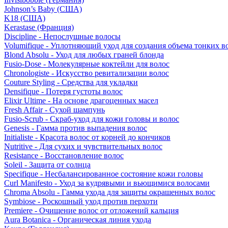
Johnson’s Baby (США)
K18 (США)
Kerastase (Франция)
Discipline - Непослушные волосы
Volumifique - Уплотняющий уход для создания объема тонких в
Blond Absolu - Уход для любых граней блонда
Fusio-Dose - Молекулярные коктейли для волос
Chronologiste - Искусство ревитализации волос
Couture Styling - Средства для укладки
Densifique - Потеря густоты волос
Elixir Ultime - На основе драгоценных масел
Fresh Affair - Сухой шампунь
Fusio-Scrub - Скраб-уход для кожи головы и волос
Genesis - Гамма против выпадения волос
Initialiste - Красота волос от корней до кончиков
Nutritive - Для сухих и чувствительных волос
Resistance - Восстановление волос
Soleil - Защита от солнца
Specifique - Несбалансированное состояние кожи головы
Curl Manifesto - Уход за кудрявыми и вьющимися волосами
Chroma Absolu - Гамма ухода для защиты окрашенных волос
Symbiose - Роскошный уход против перхоти
Premiere - Очищение волос от отложений кальция
Aura Botanica - Органическая линия ухода