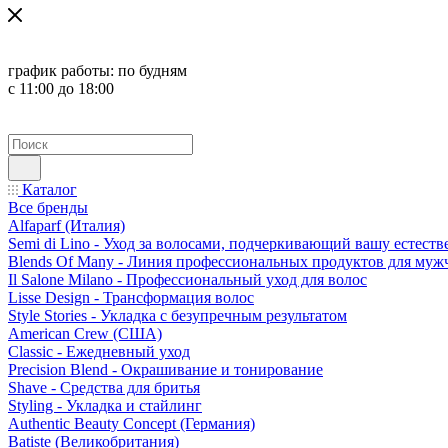
график работы:
по будням
с 11:00 до 18:00
Каталог
Все бренды
Alfaparf (Италия)
Semi di Lino - Уход за волосами, подчеркивающий вашу естест
Blends Of Many - Линия профессиональных продуктов для муж
Il Salone Milano - Профессиональный уход для волос
Lisse Design - Трансформация волос
Style Stories - Укладка с безупречным результатом
American Crew (США)
Classic - Ежедневный уход
Precision Blend - Окрашивание и тонирование
Shave - Средства для бритья
Styling - Укладка и стайлинг
Authentic Beauty Concept (Германия)
Batiste (Великобритания)