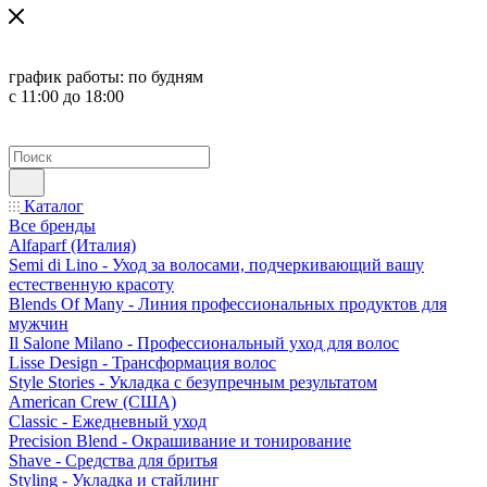
график работы:
по будням
с 11:00 до 18:00
Каталог
Все бренды
Alfaparf (Италия)
Semi di Lino - Уход за волосами, подчеркивающий вашу
естественную красоту
Blends Of Many - Линия профессиональных продуктов для
мужчин
Il Salone Milano - Профессиональный уход для волос
Lisse Design - Трансформация волос
Style Stories - Укладка с безупречным результатом
American Crew (США)
Classic - Ежедневный уход
Precision Blend - Окрашивание и тонирование
Shave - Средства для бритья
Styling - Укладка и стайлинг