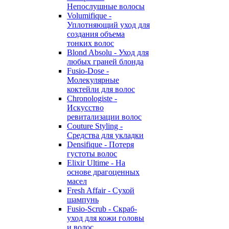
Непослушные волосы
Volumifique -
Уплотняющий уход для
создания объема
тонких волос
Blond Absolu - Уход для
любых граней блонда
Fusio-Dose -
Молекулярные
коктейли для волос
Chronologiste -
Искусство
ревитализации волос
Couture Styling -
Средства для укладки
Densifique - Потеря
густоты волос
Elixir Ultime - На
основе драгоценных
масел
Fresh Affair - Сухой
шампунь
Fusio-Scrub - Скраб-
уход для кожи головы
и волос