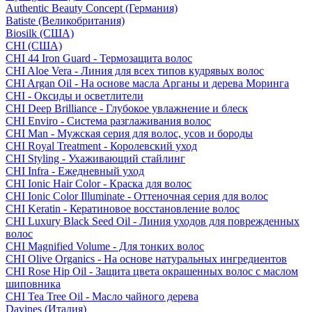
Authentic Beauty Concept (Германия)
Batiste (Великобритания)
Biosilk (США)
CHI (США)
CHI 44 Iron Guard - Термозащита волос
CHI Aloe Vera - Линия для всех типов кудрявых волос
CHI Argan Oil - На основе масла Арганы и дерева Моринга
CHI - Оксиды и осветлители
CHI Deep Brilliance - Глубокое увлажнение и блеск
CHI Enviro - Система разглаживания волос
CHI Man - Мужская серия для волос, усов и бороды
CHI Royal Treatment - Королевский уход
CHI Styling - Ухаживающий стайлинг
CHI Infra - Ежедневный уход
CHI Ionic Hair Color - Краска для волос
CHI Ionic Color Illuminate - Оттеночная серия для волос
CHI Keratin - Кератиновое восстановление волос
CHI Luxury Black Seed Oil - Линия уходов для поврежденных
волос
CHI Magnified Volume - Для тонких волос
CHI Olive Organics - На основе натуральных ингредиентов
CHI Rose Hip Oil - Защита цвета окрашенных волос с маслом
шиповника
CHI Tea Tree Oil - Масло чайного дерева
Davines (Италия)