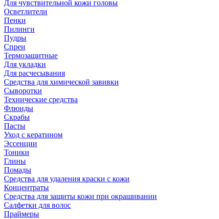
Для чувствительной кожи головы
Осветлители
Пенки
Пилинги
Пудры
Спреи
Термозащитные
Для укладки
Для расчесывания
Средства для химической завивки
Сыворотки
Технические средства
Флюиды
Скрабы
Пасты
Уход с кератином
Эссенции
Тоники
Глины
Помады
Средства для удаления краски с кожи
Концентраты
Средства для защиты кожи при окрашивании
Салфетки для волос
Праймеры