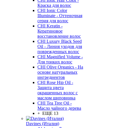
CHI Ionic Hair Color -
Краска для волос
CHI Ionic Color
Illuminate - Оттеночная
серия для волос
CHI Keratin -
Кератиновое
восстановление волос
CHI Luxury Black Seed
Oil - Линия уходов для
поврежденных волос
CHI Magnified Volume -
Для тонких волос
CHI Olive Organics - На
основе натуральных
ингредиентов
CHI Rose Hip Oil -
Защита цвета
окрашенных волос с
маслом шиповника
CHI Tea Tree Oil -
Масло чайного дерева
+ ЕЩЕ 13
Davines (Италия)