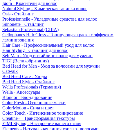
Igora - Красители для волос
Natural Styling - Химическая завивка волос
Osis - Стайлинг
Professionnelle - Укладочные средства для волос
Silhouette - Стайлинг
Sebastian Professional (США)
Cellophanes Hair Gloss - Тонирующая краска с эффектом
ламинирования
Hair Care - Профессиональный уход для волос
Hair Styling - Стайлинг для волос
Seb Man - Уход и стайлинг волос для мужчин
TIGI (Великобритания)
Bed Head for Men - Уход за волосами для мужчин
Catwalk
Bed Head Care - Уходы
Bed Head Style - Стайлинг
Wella Professionals (Германия)
Wella - Аксессуары
Blondor - Блондирование
Color Fresh - Оттеночные маски
ColorMotion - Сила и цвет
Color Touch - Интенсивное тонирование
Creatine+ - Трансформация текстуры
EIMI Styling - Настроение вашего стиля
Elements - Натуральная линия ухода за волосами