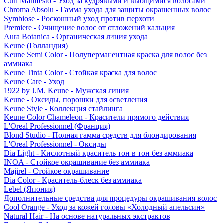
Curl Manifesto - Уход за кудрявыми и вьющимися волосами
Chroma Absolu - Гамма ухода для защиты окрашенных волос
Symbiose - Роскошный уход против перхоти
Premiere - Очищение волос от отложений кальция
Aura Botanica - Органическая линия ухода
Keune (Голландия)
Keune Semi Color - Полуперманентная краска для волос без
аммиака
Keune Tinta Color - Стойкая краска для волос
Keune Care - Уход
1922 by J.M. Keune - Мужская линия
Keune - Оксиды, порошки для осветления
Keune Style - Коллекция стайлинга
Keune Color Chameleon - Красители прямого действия
L'Oreal Professionnel (Франция)
Blond Studio - Полная гамма средств для блондирования
L'Oreal Professionnel - Оксиды
Dia Light - Кислотный краситель тон в тон без аммиака
INOA - Стойкое окрашивание без аммиака
Majirel - Стойкое окрашивание
Dia Color - Краситель-блеск без аммиака
Lebel (Япония)
Дополнительные средства для процедуры окрашивания волос
Cool Orange - Уход за кожей головы «Холодный апельсин»
Natural Hair - На основе натуральных экстрактов