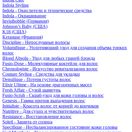
Indola Styling
Indola - Окислители и технические средства
Indola - Окрашивание
Invisibobble (Германия)
Johnson’s Baby (США)
K18 (США)
Kerastase (Франция)
Discipline - Непослушные волосы
Volumifique - Уплотняющий уход для создания объема тонких
волос
Blond Absolu - Уход для любых граней блонда
Fusio-Dose - Молекулярные коктейли для волос
Chronologiste - Искусство ревитализации волос
Couture Styling - Средства для укладки
Densifique - Потеря густоты волос
Elixir Ultime - На основе драгоценных масел
Fresh Affair - Сухой шампунь
Fusio-Scrub - Скраб-уход для кожи головы и волос
Genesis - Гамма против выпадения волос
Initialiste - Красота волос от корней до кончиков
Nutritive - Для сухих и чувствительных волос
Resistance - Восстановление волос
Soleil - Защита от солнца
Specifique - Несбалансированное состояние кожи головы