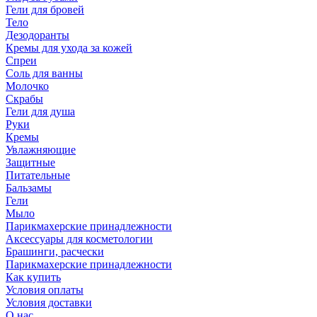
Гели для бровей
Тело
Дезодоранты
Кремы для ухода за кожей
Спреи
Соль для ванны
Молочко
Скрабы
Гели для душа
Руки
Кремы
Увлажняющие
Защитные
Питательные
Бальзамы
Гели
Мыло
Парикмахерские принадлежности
Аксессуары для косметологии
Брашинги, расчески
Парикмахерские принадлежности
Как купить
Условия оплаты
Условия доставки
О нас