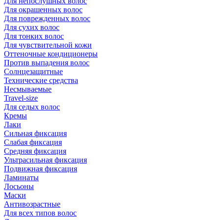
Для непослушных волос
Для окрашенных волос
Для поврежденных волос
Для сухих волос
Для тонких волос
Для чувствительной кожи
Оттеночные кондиционеры
Против выпадения волос
Солнцезащитные
Технические средства
Несмываемые
Travel-size
Для седых волос
Кремы
Лаки
Сильная фиксация
Слабая фиксация
Средняя фиксация
Ультрасильная фиксация
Подвижная фиксация
Ламинаты
Лосьоны
Маски
Антивозрастные
Для всех типов волос