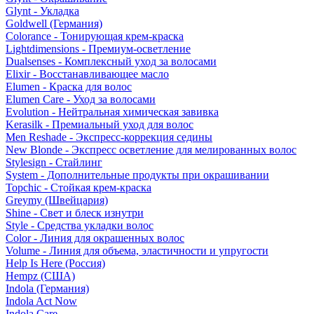
Glynt - Укладка
Goldwell (Германия)
Colorance - Тонирующая крем-краска
Lightdimensions - Премиум-осветление
Dualsenses - Комплексный уход за волосами
Elixir - Восстанавливающее масло
Elumen - Краска для волос
Elumen Care - Уход за волосами
Evolution - Нейтральная химическая завивка
Kerasilk - Премиальный уход для волос
Men Reshade - Экспресс-коррекция седины
New Blonde - Экспресс осветление для мелированных волос
Stylesign - Стайлинг
System - Дополнительные продукты при окрашивании
Topchic - Стойкая крем-краска
Greymy (Швейцария)
Shine - Свет и блеск изнутри
Style - Средства укладки волос
Color - Линия для окрашенных волос
Volume - Линия для объема, эластичности и упругости
Help Is Here (Россия)
Hempz (США)
Indola (Германия)
Indola Act Now
Indola Care