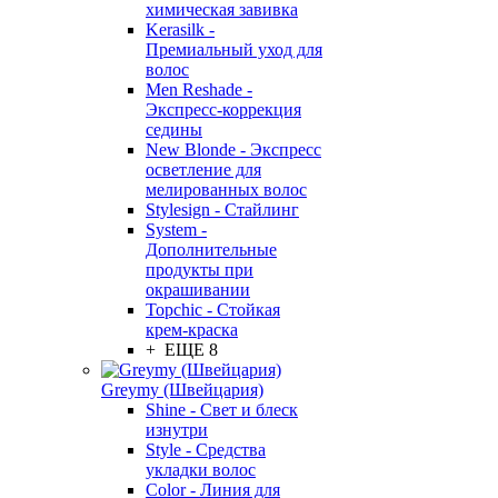
химическая завивка
Kerasilk -
Премиальный уход для
волос
Men Reshade -
Экспресс-коррекция
седины
New Blonde - Экспресс
осветление для
мелированных волос
Stylesign - Стайлинг
System -
Дополнительные
продукты при
окрашивании
Topchic - Стойкая
крем-краска
+ ЕЩЕ 8
Greymy (Швейцария)
Shine - Свет и блеск
изнутри
Style - Средства
укладки волос
Color - Линия для