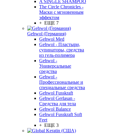
A SINGLE SHAMPOO
The Circle Chronicles -
Маски с мгновенным
эффектом
+ ЕЩЕ 7
Gehwol (Германия)
Gehwol Med
Gehwol - Пластыри,
супинаторы, средства
из гель-полимера
Gehwol -
Универсальные
средства
Gehwol -
Профессиональные и
специальные средства
Gehwol Fusskraft
Gehwol Gerlasan -
Средства для тела
Gehwol Balance
Gehwol Fusskraft Soft
Feet
+ ЕЩЕ 3