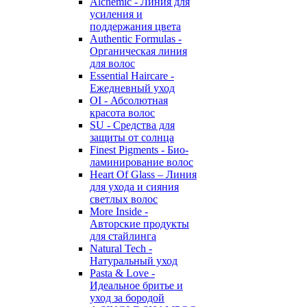
Alchemic - Линия для
усиления и
поддержания цвета
Authentic Formulas -
Органическая линия
для волос
Essential Haircare -
Eжедневный уход
OI - Абсолютная
красота волос
SU - Средства для
защиты от солнца
Finest Pigments - Био-
ламинирование волос
Heart Of Glass – Линия
для ухода и сияния
светлых волос
More Inside -
Авторские продукты
для стайлинга
Natural Tech -
Натуральный уход
Pasta & Love -
Идеальное бритье и
уход за бородой