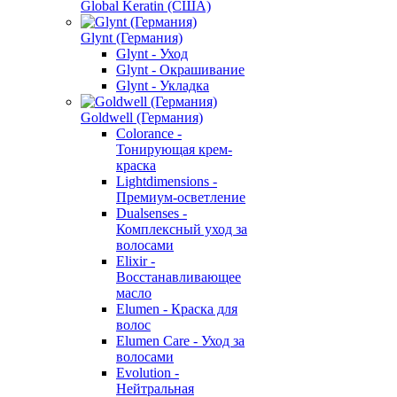
Global Keratin (США)
Glynt (Германия)
Glynt - Уход
Glynt - Окрашивание
Glynt - Укладка
Goldwell (Германия)
Colorance -
Тонирующая крем-
краска
Lightdimensions -
Премиум-осветление
Dualsenses -
Комплексный уход за
волосами
Elixir -
Восстанавливающее
масло
Elumen - Краска для
волос
Elumen Care - Уход за
волосами
Evolution -
Нейтральная