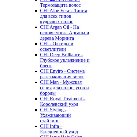
Термозащита волос
CHI Aloe Vera - Линия
для всех типов
кудрявых волос
CHI Argan Oil - На
основе масла Арганы и
дерева Моринга
CHI - Оксиды и
осветлители
CHI Deep Brilliance -
Глубокое увлажнение и
блеск
CHI Enviro - Система
разглаживания волос
CHI Man - Мужская
серия для волос, усов и
бороды
CHI Royal Treatment -
Королевский уход
CHI Styling -
Ухаживающий
стайлинг
CHI Infra -
Ежедневный уход