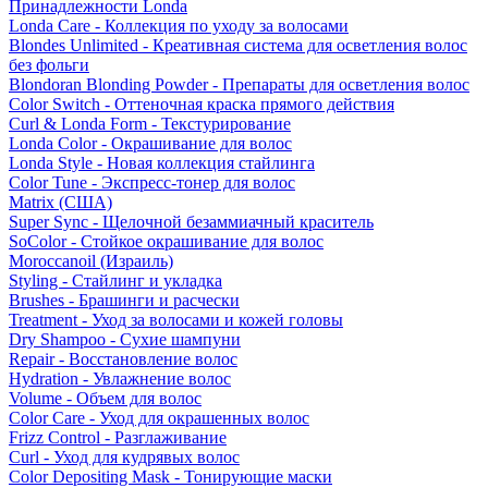
Принадлежности Londa
Londa Care - Коллекция по уходу за волосами
Blondes Unlimited - Креативная система для осветления волос
без фольги
Blondoran Blonding Powder - Препараты для осветления волос
Color Switch - Оттеночная краска прямого действия
Curl & Londa Form - Текстурирование
Londa Color - Окрашивание для волос
Londa Style - Новая коллекция стайлинга
Color Tune - Экспресс-тонер для волос
Matrix (США)
Super Sync - Щелочной безаммиачный краситель
SoColor - Стойкое окрашивание для волос
Moroccanoil (Израиль)
Styling - Стайлинг и укладка
Brushes - Брашинги и расчески
Treatment - Уход за волосами и кожей головы
Dry Shampoo - Сухие шампуни
Repair - Восстановление волос
Hydration - Увлажнение волос
Volume - Объем для волос
Color Care - Уход для окрашенных волос
Frizz Control - Разглаживание
Curl - Уход для кудрявых волос
Color Depositing Mask - Тонирующие маски