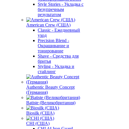
Style Stories - Укладка с
безупречным
результатом
American Crew (США)
Classic - Ежедневный
уход
Precision Blend -
Окрашивание и
тонирование
Shave - Средства для
бритья
Styling - Укладка и
стайлинг
Authentic Beauty Concept
(Германия)
Batiste (Великобритания)
Biosilk (США)
CHI (США)
CHI 44 Iron Guard -