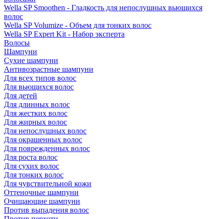
Wella SP Smoothen - Гладкость для непослушных вьющихся
волос
Wella SP Volumize - Объем для тонких волос
Wella SP Expert Kit - Набор эксперта
Волосы
Шампуни
Сухие шампуни
Антивозрастные шампуни
Для всех типов волос
Для вьющихся волос
Для детей
Для длинных волос
Для жестких волос
Для жирных волос
Для непослушных волос
Для окрашенных волос
Для поврежденных волос
Для роста волос
Для сухих волос
Для тонких волос
Для чувствительной кожи
Оттеночные шампуни
Очищающие шампуни
Против выпадения волос
Против перхоти