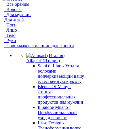
Все бренды
Волосы
Для мужчин
Для детей
Ноги
Лицо
Тело
Руки
Парикмахерские принадлежности
Alfaparf (Италия)
Semi di Lino - Уход за
волосами,
подчеркивающий вашу
естественную красоту
Blends Of Many -
Линия
профессиональных
продуктов для мужчин
Il Salone Milano -
Профессиональный
уход для волос
Lisse Design -
Трансформация волос