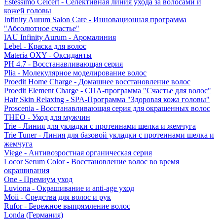
Estessimo Celcert - Селективная линия ухода за волосами и
кожей головы
Infinity Aurum Salon Care - Инновационная программа
"Абсолютное счастье"
IAU Infinity Aurum - Аромалиния
Lebel - Краска для волос
Materia OXY - Оксиданты
PH 4.7 - Восстанавливающая серия
Plia - Молекулярное моделирование волос
Proedit Home Charge - Домашнее восстановление волос
Proedit Element Charge - СПА-программа "Счастье для волос"
Hair Skin Relaxing - SPA-Программа "Здоровая кожа головы"
Proscenia - Восстанавливающая серия для окрашенных волос
THEO - Уход для мужчин
Trie - Линия для укладки с протеинами шелка и жемчуга
Trie Tuner - Линия для базовой укладки с протеинами шелка и
жемчуга
Viege - Антивозростная органическая серия
Locor Serum Color - Восстановление волос во время
окрашивания
One - Премиум уход
Luviona - Окрашивание и anti-age уход
Moii - Средства для волос и рук
Rufor - Бережное выпрямление волос
Londa (Германия)