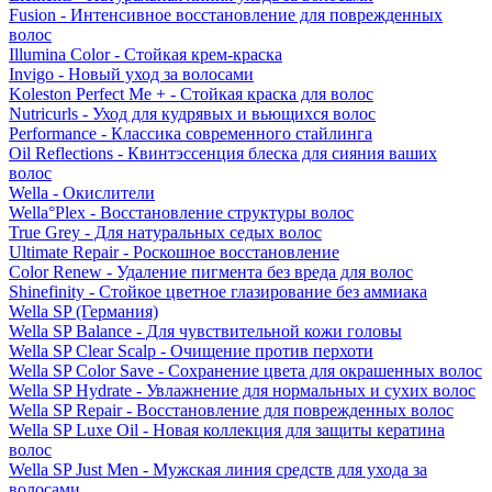
Fusion - Интенсивное восстановление для поврежденных
волос
Illumina Color - Стойкая крем-краска
Invigo - Новый уход за волосами
Koleston Perfect Me + - Стойкая краска для волос
Nutricurls - Уход для кудрявых и вьющихся волос
Performance - Классика современного стайлинга
Oil Reflections - Квинтэссенция блеска для сияния ваших
волос
Wella - Окислители
Wella°Plex - Восстановление структуры волос
True Grey - Для натуральных седых волос
Ultimate Repair - Роскошное восстановление
Color Renew - Удаление пигмента без вреда для волос
Shinefinity - Стойкое цветное глазирование без аммиака
Wella SP (Германия)
Wella SP Balance - Для чувствительной кожи головы
Wella SP Clear Scalp - Очищение против перхоти
Wella SP Color Save - Сохранение цвета для окрашенных волос
Wella SP Hydrate - Увлажнение для нормальных и сухих волос
Wella SP Repair - Восстановление для поврежденных волос
Wella SP Luxe Oil - Новая коллекция для защиты кератина
волос
Wella SP Just Men - Мужская линия средств для ухода за
волосами