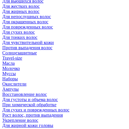
Для вьющихся волос
Для жестких волос
Для жирных волос
Для непослушных волос
Для окрашенных волос
Для поврежденных волос
Для сухих волос
Для тонких волос
Для чувствительной кожи
Против выпадения волос
Солнцезащитные
Travel-size
Масла
Молочко
Муссы
Наборы
Окислители
Ампулы
Восстановление волос
Для густоты и объема волос
При химической обработке
Для сухих и поврежденных волос
Рост волос, против выпадения
Укрепление волос
Для жирной кожи головы