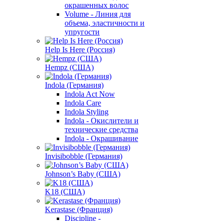
окрашенных волос
Volume - Линия для
объема, эластичности и
упругости
Help Is Here (Россия)
Hempz (США)
Indola (Германия)
Indola Act Now
Indola Care
Indola Styling
Indola - Окислители и
технические средства
Indola - Окрашивание
Invisibobble (Германия)
Johnson’s Baby (США)
K18 (США)
Kerastase (Франция)
Discipline -