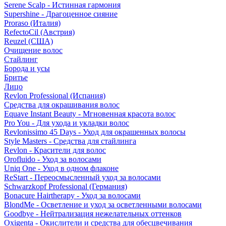
Serene Scalp - Истинная гармония
Supershine - Драгоценное сияние
Proraso (Италия)
RefectoCil (Австрия)
Reuzel (США)
Очищение волос
Стайлинг
Борода и усы
Бритье
Лицо
Revlon Professional (Испания)
Средства для окрашивания волос
Equave Instant Beauty - Мгновенная красота волос
Pro You - Для ухода и укладки волос
Revlonissimo 45 Days - Уход для окрашенных волосы
Style Masters - Средства для стайлинга
Revlon - Красители для волос
Orofluido - Уход за волосами
Uniq One - Уход в одном флаконе
ReStart - Переосмысленный уход за волосами
Schwarzkopf Professional (Германия)
Bonacure Hairtherapy - Уход за волосами
BlondMe - Осветление и уход за осветленными волосами
Goodbye - Нейтрализация нежелательных оттенков
Oxigenta - Окислители и средства для обесцвечивания