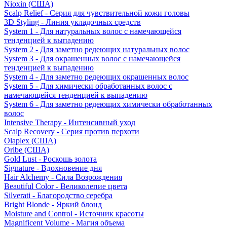
Nioxin (США)
Scalp Relief - Серия для чувствительной кожи головы
3D Styling - Линия укладочных средств
System 1 - Для натуральных волос с намечающейся
тенденцией к выпадению
System 2 - Для заметно редеющих натуральных волос
System 3 - Для окрашенных волос с намечающейся
тенденцией к выпадению
System 4 - Для заметно редеющих окрашенных волос
System 5 - Для химически обработанных волос с
намечающейся тенденцией к выпадению
System 6 - Для заметно редеющих химически обработанных
волос
Intensive Therapy - Интенсивный уход
Scalp Recovery - Серия против перхоти
Olaplex (США)
Oribe (США)
Gold Lust - Роскошь золота
Signature - Вдохновение дня
Hair Alchemy - Сила Возрождения
Beautiful Color - Великолепие цвета
Silverati - Благородство серебра
Bright Blonde - Яркий блонд
Moisture and Control - Источник красоты
Magnificent Volume - Магия объема