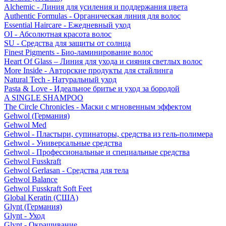
Alchemic - Линия для усиления и поддержания цвета
Authentic Formulas - Органическая линия для волос
Essential Haircare - Eжедневный уход
OI - Абсолютная красота волос
SU - Средства для защиты от солнца
Finest Pigments - Био-ламинирование волос
Heart Of Glass – Линия для ухода и сияния светлых волос
More Inside - Авторские продукты для стайлинга
Natural Tech - Натуральный уход
Pasta & Love - Идеальное бритье и уход за бородой
A SINGLE SHAMPOO
The Circle Chronicles - Маски с мгновенным эффектом
Gehwol (Германия)
Gehwol Med
Gehwol - Пластыри, супинаторы, средства из гель-полимера
Gehwol - Универсальные средства
Gehwol - Профессиональные и специальные средства
Gehwol Fusskraft
Gehwol Gerlasan - Средства для тела
Gehwol Balance
Gehwol Fusskraft Soft Feet
Global Keratin (США)
Glynt (Германия)
Glynt - Уход
Glynt - Окрашивание