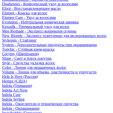
Dualsenses - Комплексный уход за волосами
Elixir - Восстанавливающее масло
Elumen - Краска для волос
Elumen Care - Уход за волосами
Evolution - Нейтральная химическая завивка
Kerasilk - Премиальный уход для волос
Men Reshade - Экспресс-коррекция седины
New Blonde - Экспресс осветление для мелированных волос
Stylesign - Стайлинг
System - Дополнительные продукты при окрашивании
Topchic - Стойкая крем-краска
Greymy (Швейцария)
Shine - Свет и блеск изнутри
Style - Средства укладки волос
Color - Линия для окрашенных волос
Volume - Линия для объема, эластичности и упругости
Help Is Here (Россия)
Hempz (США)
Indola (Германия)
Indola Act Now
Indola Care
Indola Styling
Indola - Окислители и технические средства
Indola - Окрашивание
Invisibobble (Германия)