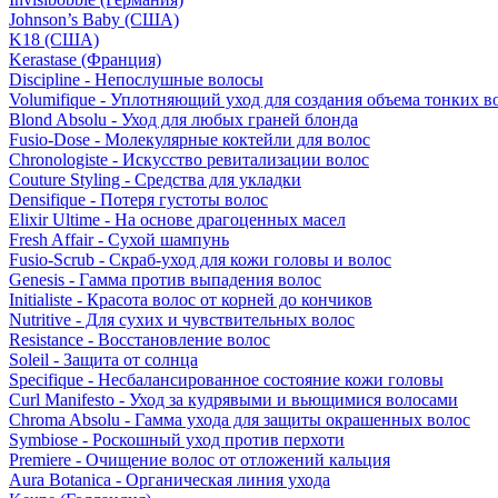
Johnson’s Baby (США)
K18 (США)
Kerastase (Франция)
Discipline - Непослушные волосы
Volumifique - Уплотняющий уход для создания объема тонких в
Blond Absolu - Уход для любых граней блонда
Fusio-Dose - Молекулярные коктейли для волос
Chronologiste - Искусство ревитализации волос
Couture Styling - Средства для укладки
Densifique - Потеря густоты волос
Elixir Ultime - На основе драгоценных масел
Fresh Affair - Сухой шампунь
Fusio-Scrub - Скраб-уход для кожи головы и волос
Genesis - Гамма против выпадения волос
Initialiste - Красота волос от корней до кончиков
Nutritive - Для сухих и чувствительных волос
Resistance - Восстановление волос
Soleil - Защита от солнца
Specifique - Несбалансированное состояние кожи головы
Curl Manifesto - Уход за кудрявыми и вьющимися волосами
Chroma Absolu - Гамма ухода для защиты окрашенных волос
Symbiose - Роскошный уход против перхоти
Premiere - Очищение волос от отложений кальция
Aura Botanica - Органическая линия ухода