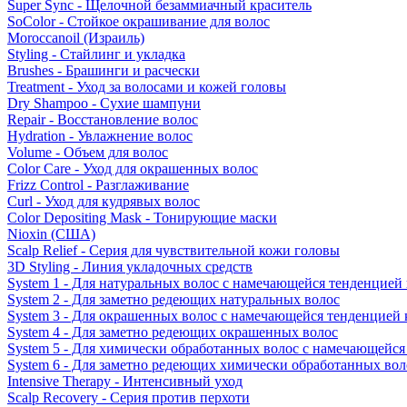
Super Sync - Щелочной безаммиачный краситель
SoColor - Стойкое окрашивание для волос
Moroccanoil (Израиль)
Styling - Стайлинг и укладка
Brushes - Брашинги и расчески
Treatment - Уход за волосами и кожей головы
Dry Shampoo - Сухие шампуни
Repair - Восстановление волос
Hydration - Увлажнение волос
Volume - Объем для волос
Color Care - Уход для окрашенных волос
Frizz Control - Разглаживание
Curl - Уход для кудрявых волос
Color Depositing Mask - Тонирующие маски
Nioxin (США)
Scalp Relief - Серия для чувствительной кожи головы
3D Styling - Линия укладочных средств
System 1 - Для натуральных волос с намечающейся тенденцией
System 2 - Для заметно редеющих натуральных волос
System 3 - Для окрашенных волос с намечающейся тенденцией
System 4 - Для заметно редеющих окрашенных волос
System 5 - Для химически обработанных волос с намечающейс
System 6 - Для заметно редеющих химически обработанных вол
Intensive Therapy - Интенсивный уход
Scalp Recovery - Серия против перхоти