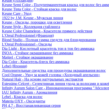
Keune (Голландия)
Keune Semi Color - Полуперманентная краска для волос без амм
Keune Tinta Color - Стойкая краска для волос
Keune Care - Уход
1922 by J.M. Keune - Мужская линия
Keune - Оксиды, порошки для осветления
Keune Style - Коллекция стайлинга
Keune Color Chameleon - Красители прямого действия
L'Oreal Professionnel (Франция)
Blond Studio - Полная гамма средств для блондирования
L'Oreal Professionnel - Оксиды
Dia Light - Кислотный краситель тон в тон без аммиака
INOA - Стойкое окрашивание без аммиака
Majirel - Стойкое окрашивание
Dia Color - Краситель-блеск без аммиака
Lebel (Япония)
Дополнительные средства для процедуры окрашивания волос
Cool Orange - Уход за кожей головы «Холодный апельсин»
Natural Hair - На основе натуральных экстрактов
Estessimo Celcert - Селективная линия ухода за волосами и кож
Infinity Aurum Salon Care - Инновационная программа "Абсолют
IAU Infinity Aurum - Аромалиния
Lebel - Краска для волос
Materia OXY - Оксиданты
PH 4.7 - Восстанавливающая серия