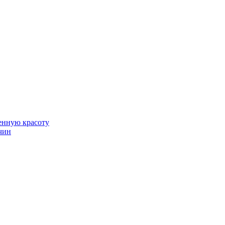
венную красоту
чин