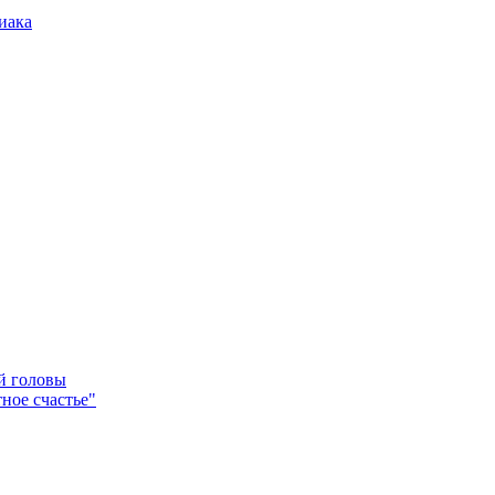
иака
ей головы
ное счастье"