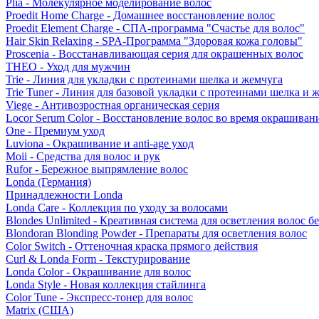
Plia - Молекулярное моделирование волос
Proedit Home Charge - Домашнее восстановление волос
Proedit Element Charge - СПА-программа "Счастье для волос"
Hair Skin Relaxing - SPA-Программа "Здоровая кожа головы"
Proscenia - Восстанавливающая серия для окрашенных волос
THEO - Уход для мужчин
Trie - Линия для укладки с протеинами шелка и жемчуга
Trie Tuner - Линия для базовой укладки с протеинами шелка и 
Viege - Антивозростная органическая серия
Locor Serum Color - Восстановление волос во время окрашиван
One - Премиум уход
Luviona - Окрашивание и anti-age уход
Moii - Средства для волос и рук
Rufor - Бережное выпрямление волос
Londa (Германия)
Принадлежности Londa
Londa Care - Коллекция по уходу за волосами
Blondes Unlimited - Креативная система для осветления волос б
Blondoran Blonding Powder - Препараты для осветления волос
Color Switch - Оттеночная краска прямого действия
Curl & Londa Form - Текстурирование
Londa Color - Окрашивание для волос
Londa Style - Новая коллекция стайлинга
Color Tune - Экспресс-тонер для волос
Matrix (США)