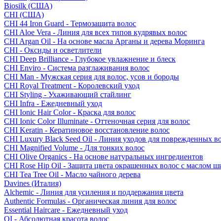
Biosilk (США)
CHI (США)
CHI 44 Iron Guard - Термозащита волос
CHI Aloe Vera - Линия для всех типов кудрявых волос
CHI Argan Oil - На основе масла Арганы и дерева Моринга
CHI - Оксиды и осветлители
CHI Deep Brilliance - Глубокое увлажнение и блеск
CHI Enviro - Система разглаживания волос
CHI Man - Мужская серия для волос, усов и бороды
CHI Royal Treatment - Королевский уход
CHI Styling - Ухаживающий стайлинг
CHI Infra - Ежедневный уход
CHI Ionic Hair Color - Краска для волос
CHI Ionic Color Illuminate - Оттеночная серия для волос
CHI Keratin - Кератиновое восстановление волос
CHI Luxury Black Seed Oil - Линия уходов для поврежденных в
CHI Magnified Volume - Для тонких волос
CHI Olive Organics - На основе натуральных ингредиентов
CHI Rose Hip Oil - Защита цвета окрашенных волос с маслом 
CHI Tea Tree Oil - Масло чайного дерева
Davines (Италия)
Alchemic - Линия для усиления и поддержания цвета
Authentic Formulas - Органическая линия для волос
Essential Haircare - Eжедневный уход
OI - Абсолютная красота волос