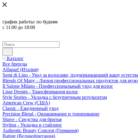
график работы:
по будням
с 11:00 до 18:00
Каталог
Все бренды
Alfaparf (Италия)
Semi di Lino - Уход за волосами, подчеркивающий вашу естест
Blends Of Many - Линия профессиональных продуктов для муж
Il Salone Milano - Профессиональный уход для волос
Lisse Design - Трансформация волос
Style Stories - Укладка с безупречным результатом
American Crew (США)
Classic - Ежедневный уход
Precision Blend - Окрашивание и тонирование
Shave - Средства для бритья
Styling - Укладка и стайлинг
Authentic Beauty Concept (Германия)
Batiste (Великобритания)