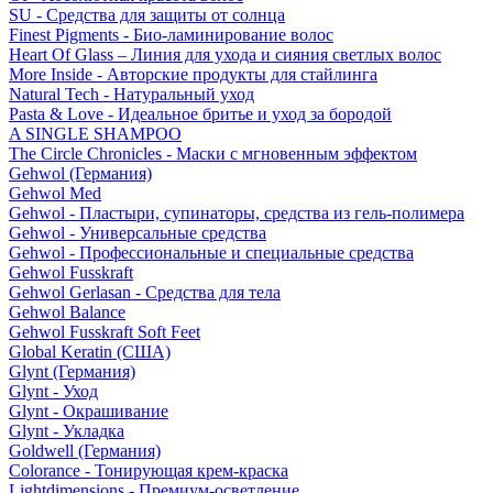
SU - Средства для защиты от солнца
Finest Pigments - Био-ламинирование волос
Heart Of Glass – Линия для ухода и сияния светлых волос
More Inside - Авторские продукты для стайлинга
Natural Tech - Натуральный уход
Pasta & Love - Идеальное бритье и уход за бородой
A SINGLE SHAMPOO
The Circle Chronicles - Маски с мгновенным эффектом
Gehwol (Германия)
Gehwol Med
Gehwol - Пластыри, супинаторы, средства из гель-полимера
Gehwol - Универсальные средства
Gehwol - Профессиональные и специальные средства
Gehwol Fusskraft
Gehwol Gerlasan - Средства для тела
Gehwol Balance
Gehwol Fusskraft Soft Feet
Global Keratin (США)
Glynt (Германия)
Glynt - Уход
Glynt - Окрашивание
Glynt - Укладка
Goldwell (Германия)
Colorance - Тонирующая крем-краска
Lightdimensions - Премиум-осветление