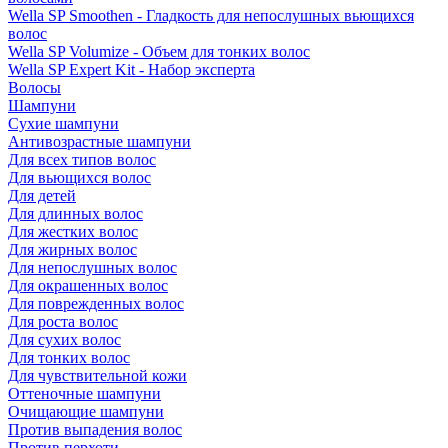
Wella SP Smoothen - Гладкость для непослушных вьющихся
волос
Wella SP Volumize - Объем для тонких волос
Wella SP Expert Kit - Набор эксперта
Волосы
Шампуни
Сухие шампуни
Антивозрастные шампуни
Для всех типов волос
Для вьющихся волос
Для детей
Для длинных волос
Для жестких волос
Для жирных волос
Для непослушных волос
Для окрашенных волос
Для поврежденных волос
Для роста волос
Для сухих волос
Для тонких волос
Для чувствительной кожи
Оттеночные шампуни
Очищающие шампуни
Против выпадения волос
Против перхоти