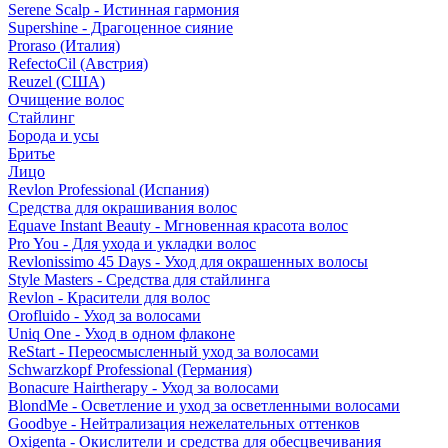
Serene Scalp - Истинная гармония
Supershine - Драгоценное сияние
Proraso (Италия)
RefectoCil (Австрия)
Reuzel (США)
Очищение волос
Стайлинг
Борода и усы
Бритье
Лицо
Revlon Professional (Испания)
Средства для окрашивания волос
Equave Instant Beauty - Мгновенная красота волос
Pro You - Для ухода и укладки волос
Revlonissimo 45 Days - Уход для окрашенных волосы
Style Masters - Средства для стайлинга
Revlon - Красители для волос
Orofluido - Уход за волосами
Uniq One - Уход в одном флаконе
ReStart - Переосмысленный уход за волосами
Schwarzkopf Professional (Германия)
Bonacure Hairtherapy - Уход за волосами
BlondMe - Осветление и уход за осветленными волосами
Goodbye - Нейтрализация нежелательных оттенков
Oxigenta - Окислители и средства для обесцвечивания