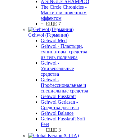
A SINGLE SHAMPOO
The Circle Chronicles -
Маски с мгновенным
эффектом
+ ЕЩЕ 7
Gehwol (Германия)
Gehwol Med
Gehwol - Пластыри,
супинаторы, средства
из гель-полимера
Gehwol -
Универсальные
средства
Gehwol -
Профессиональные и
специальные средства
Gehwol Fusskraft
Gehwol Gerlasan -
Средства для тела
Gehwol Balance
Gehwol Fusskraft Soft
Feet
+ ЕЩЕ 3