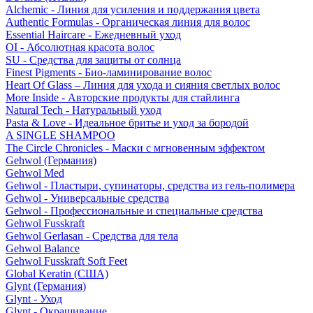
Alchemic - Линия для усиления и поддержания цвета
Authentic Formulas - Органическая линия для волос
Essential Haircare - Eжедневный уход
OI - Абсолютная красота волос
SU - Средства для защиты от солнца
Finest Pigments - Био-ламинирование волос
Heart Of Glass – Линия для ухода и сияния светлых волос
More Inside - Авторские продукты для стайлинга
Natural Tech - Натуральный уход
Pasta & Love - Идеальное бритье и уход за бородой
A SINGLE SHAMPOO
The Circle Chronicles - Маски с мгновенным эффектом
Gehwol (Германия)
Gehwol Med
Gehwol - Пластыри, супинаторы, средства из гель-полимера
Gehwol - Универсальные средства
Gehwol - Профессиональные и специальные средства
Gehwol Fusskraft
Gehwol Gerlasan - Средства для тела
Gehwol Balance
Gehwol Fusskraft Soft Feet
Global Keratin (США)
Glynt (Германия)
Glynt - Уход
Glynt - Окрашивание