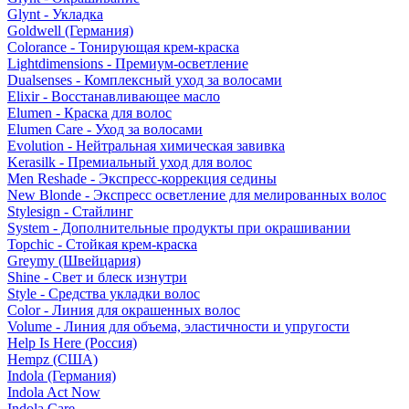
Glynt - Укладка
Goldwell (Германия)
Colorance - Тонирующая крем-краска
Lightdimensions - Премиум-осветление
Dualsenses - Комплексный уход за волосами
Elixir - Восстанавливающее масло
Elumen - Краска для волос
Elumen Care - Уход за волосами
Evolution - Нейтральная химическая завивка
Kerasilk - Премиальный уход для волос
Men Reshade - Экспресс-коррекция седины
New Blonde - Экспресс осветление для мелированных волос
Stylesign - Стайлинг
System - Дополнительные продукты при окрашивании
Topchic - Стойкая крем-краска
Greymy (Швейцария)
Shine - Свет и блеск изнутри
Style - Средства укладки волос
Color - Линия для окрашенных волос
Volume - Линия для объема, эластичности и упругости
Help Is Here (Россия)
Hempz (США)
Indola (Германия)
Indola Act Now
Indola Care