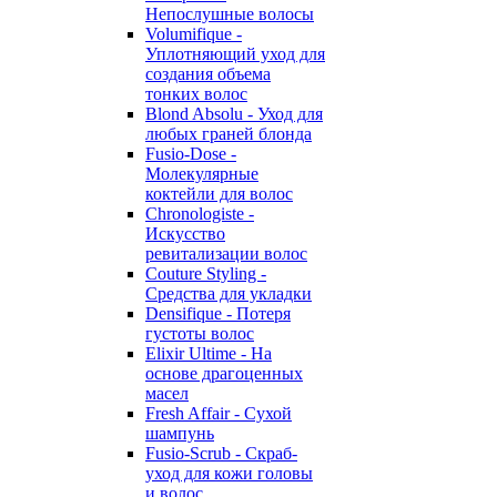
Непослушные волосы
Volumifique -
Уплотняющий уход для
создания объема
тонких волос
Blond Absolu - Уход для
любых граней блонда
Fusio-Dose -
Молекулярные
коктейли для волос
Chronologiste -
Искусство
ревитализации волос
Couture Styling -
Средства для укладки
Densifique - Потеря
густоты волос
Elixir Ultime - На
основе драгоценных
масел
Fresh Affair - Сухой
шампунь
Fusio-Scrub - Скраб-
уход для кожи головы
и волос