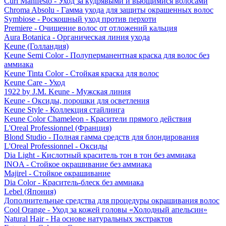
Curl Manifesto - Уход за кудрявыми и вьющимися волосами
Chroma Absolu - Гамма ухода для защиты окрашенных волос
Symbiose - Роскошный уход против перхоти
Premiere - Очищение волос от отложений кальция
Aura Botanica - Органическая линия ухода
Keune (Голландия)
Keune Semi Color - Полуперманентная краска для волос без
аммиака
Keune Tinta Color - Стойкая краска для волос
Keune Care - Уход
1922 by J.M. Keune - Мужская линия
Keune - Оксиды, порошки для осветления
Keune Style - Коллекция стайлинга
Keune Color Chameleon - Красители прямого действия
L'Oreal Professionnel (Франция)
Blond Studio - Полная гамма средств для блондирования
L'Oreal Professionnel - Оксиды
Dia Light - Кислотный краситель тон в тон без аммиака
INOA - Стойкое окрашивание без аммиака
Majirel - Стойкое окрашивание
Dia Color - Краситель-блеск без аммиака
Lebel (Япония)
Дополнительные средства для процедуры окрашивания волос
Cool Orange - Уход за кожей головы «Холодный апельсин»
Natural Hair - На основе натуральных экстрактов