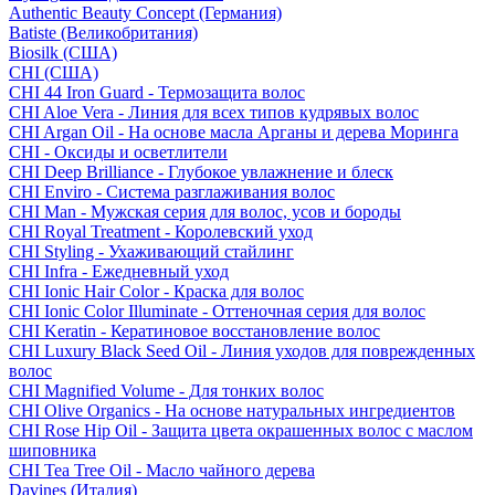
Authentic Beauty Concept (Германия)
Batiste (Великобритания)
Biosilk (США)
CHI (США)
CHI 44 Iron Guard - Термозащита волос
CHI Aloe Vera - Линия для всех типов кудрявых волос
CHI Argan Oil - На основе масла Арганы и дерева Моринга
CHI - Оксиды и осветлители
CHI Deep Brilliance - Глубокое увлажнение и блеск
CHI Enviro - Система разглаживания волос
CHI Man - Мужская серия для волос, усов и бороды
CHI Royal Treatment - Королевский уход
CHI Styling - Ухаживающий стайлинг
CHI Infra - Ежедневный уход
CHI Ionic Hair Color - Краска для волос
CHI Ionic Color Illuminate - Оттеночная серия для волос
CHI Keratin - Кератиновое восстановление волос
CHI Luxury Black Seed Oil - Линия уходов для поврежденных
волос
CHI Magnified Volume - Для тонких волос
CHI Olive Organics - На основе натуральных ингредиентов
CHI Rose Hip Oil - Защита цвета окрашенных волос с маслом
шиповника
CHI Tea Tree Oil - Масло чайного дерева
Davines (Италия)