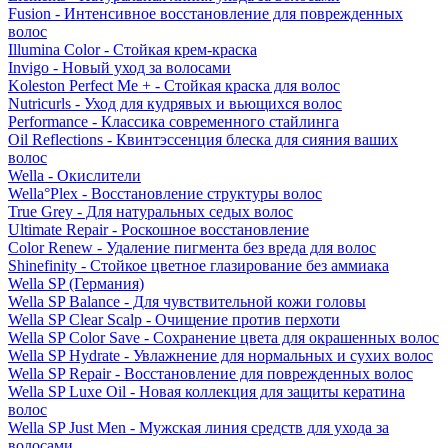
Fusion - Интенсивное восстановление для поврежденных
волос
Illumina Color - Стойкая крем-краска
Invigo - Новый уход за волосами
Koleston Perfect Me + - Стойкая краска для волос
Nutricurls - Уход для кудрявых и вьющихся волос
Performance - Классика современного стайлинга
Oil Reflections - Квинтэссенция блеска для сияния ваших
волос
Wella - Окислители
Wella°Plex - Восстановление структуры волос
True Grey - Для натуральных седых волос
Ultimate Repair - Роскошное восстановление
Color Renew - Удаление пигмента без вреда для волос
Shinefinity - Стойкое цветное глазирование без аммиака
Wella SP (Германия)
Wella SP Balance - Для чувствительной кожи головы
Wella SP Clear Scalp - Очищение против перхоти
Wella SP Color Save - Сохранение цвета для окрашенных волос
Wella SP Hydrate - Увлажнение для нормальных и сухих волос
Wella SP Repair - Восстановление для поврежденных волос
Wella SP Luxe Oil - Новая коллекция для защиты кератина
волос
Wella SP Just Men - Мужская линия средств для ухода за
волосами