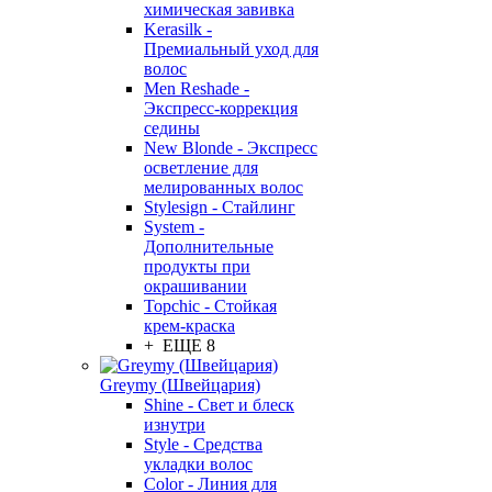
химическая завивка
Kerasilk -
Премиальный уход для
волос
Men Reshade -
Экспресс-коррекция
седины
New Blonde - Экспресс
осветление для
мелированных волос
Stylesign - Стайлинг
System -
Дополнительные
продукты при
окрашивании
Topchic - Стойкая
крем-краска
+ ЕЩЕ 8
Greymy (Швейцария)
Shine - Свет и блеск
изнутри
Style - Средства
укладки волос
Color - Линия для