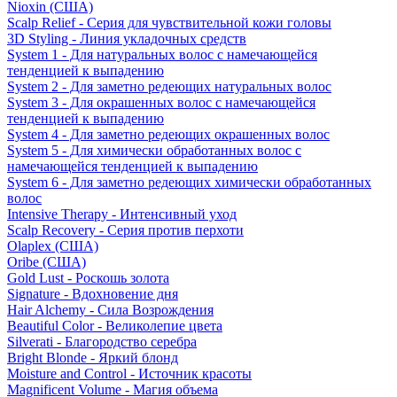
Nioxin (США)
Scalp Relief - Серия для чувствительной кожи головы
3D Styling - Линия укладочных средств
System 1 - Для натуральных волос с намечающейся
тенденцией к выпадению
System 2 - Для заметно редеющих натуральных волос
System 3 - Для окрашенных волос с намечающейся
тенденцией к выпадению
System 4 - Для заметно редеющих окрашенных волос
System 5 - Для химически обработанных волос с
намечающейся тенденцией к выпадению
System 6 - Для заметно редеющих химически обработанных
волос
Intensive Therapy - Интенсивный уход
Scalp Recovery - Серия против перхоти
Olaplex (США)
Oribe (США)
Gold Lust - Роскошь золота
Signature - Вдохновение дня
Hair Alchemy - Сила Возрождения
Beautiful Color - Великолепие цвета
Silverati - Благородство серебра
Bright Blonde - Яркий блонд
Moisture and Control - Источник красоты
Magnificent Volume - Магия объема