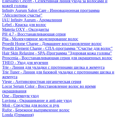
Estessimo Celcert - Селективная линия ухода за волосами и
кожей головы
Infinity Aurum Salon Care - Инновационная программа
"Абсолютное счастье"
IAU Infinity Aurum - Аромалиния
Lebel - Краска для волос
Materia OXY - Оксиданты
PH 4.7 - Восстанавливающая серия
Plia - Молекулярное моделирование волос
Proedit Home Charge - Домашнее восстановление волос
Proedit Element Charge - СПА-программа "Счастье для волос"
Hair Skin Relaxing - SPA-Программа "Здоровая кожа головы"
Proscenia - Восстанавливающая серия для окрашенных волос
THEO - Уход для мужчин
Trie - Линия для укладки с протеинами шелка и жемчуга
Trie Tuner - Линия для базовой укладки с протеинами шелка и
жемчуга
Viege - Антивозростная органическая серия
Locor Serum Color - Восстановление волос во время
окрашивания
One - Премиум уход
Luviona - Окрашивание и anti-age уход
Moii - Средства для волос и рук
Rufor - Бережное выпрямление волос
Londa (Германия)