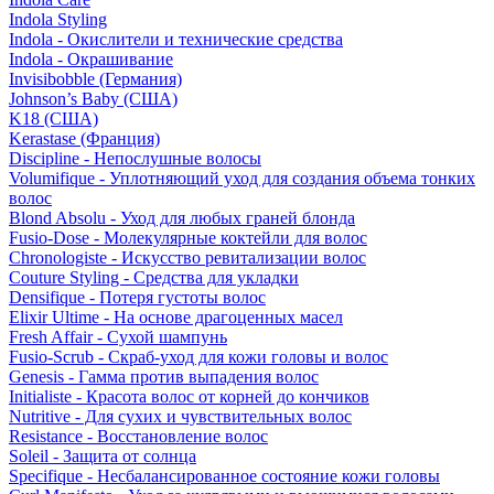
Indola Styling
Indola - Окислители и технические средства
Indola - Окрашивание
Invisibobble (Германия)
Johnson’s Baby (США)
K18 (США)
Kerastase (Франция)
Discipline - Непослушные волосы
Volumifique - Уплотняющий уход для создания объема тонких
волос
Blond Absolu - Уход для любых граней блонда
Fusio-Dose - Молекулярные коктейли для волос
Chronologiste - Искусство ревитализации волос
Couture Styling - Средства для укладки
Densifique - Потеря густоты волос
Elixir Ultime - На основе драгоценных масел
Fresh Affair - Сухой шампунь
Fusio-Scrub - Скраб-уход для кожи головы и волос
Genesis - Гамма против выпадения волос
Initialiste - Красота волос от корней до кончиков
Nutritive - Для сухих и чувствительных волос
Resistance - Восстановление волос
Soleil - Защита от солнца
Specifique - Несбалансированное состояние кожи головы