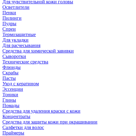
Для чувствительной кожи головы
Осветлители
Пенки
Пилинги
Пудры
Спреи
Термозащитные
Для укладки
Для расчесывания
Средства для химической завивки
Сыворотки
Технические средства
Флюиды
Скрабы
Пасты
Уход с кератином
Эссенции
Тоники
Глины
Помады
Средства для удаления краски с кожи
Концентраты
Средства для защиты кожи при окрашивании
Салфетки для волос
Праймеры