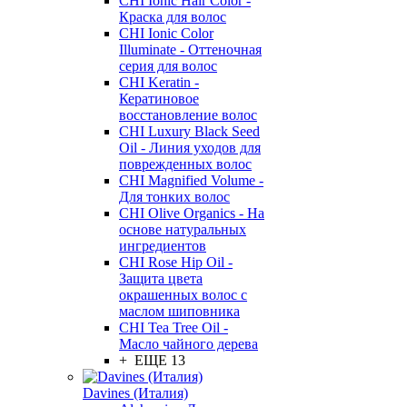
CHI Ionic Hair Color -
Краска для волос
CHI Ionic Color
Illuminate - Оттеночная
серия для волос
CHI Keratin -
Кератиновое
восстановление волос
CHI Luxury Black Seed
Oil - Линия уходов для
поврежденных волос
CHI Magnified Volume -
Для тонких волос
CHI Olive Organics - На
основе натуральных
ингредиентов
CHI Rose Hip Oil -
Защита цвета
окрашенных волос с
маслом шиповника
CHI Tea Tree Oil -
Масло чайного дерева
+ ЕЩЕ 13
Davines (Италия)