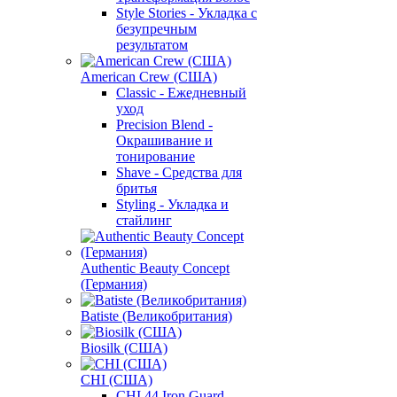
Style Stories - Укладка с
безупречным
результатом
American Crew (США)
Classic - Ежедневный
уход
Precision Blend -
Окрашивание и
тонирование
Shave - Средства для
бритья
Styling - Укладка и
стайлинг
Authentic Beauty Concept
(Германия)
Batiste (Великобритания)
Biosilk (США)
CHI (США)
CHI 44 Iron Guard -