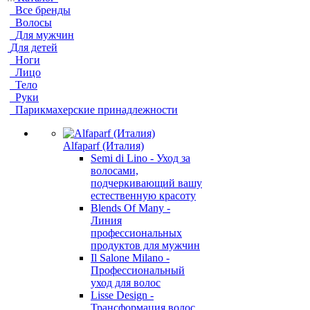
Все бренды
Волосы
Для мужчин
Для детей
Ноги
Лицо
Тело
Руки
Парикмахерские принадлежности
Alfaparf (Италия)
Semi di Lino - Уход за
волосами,
подчеркивающий вашу
естественную красоту
Blends Of Many -
Линия
профессиональных
продуктов для мужчин
Il Salone Milano -
Профессиональный
уход для волос
Lisse Design -
Трансформация волос