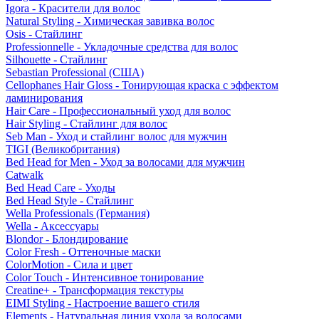
Igora - Красители для волос
Natural Styling - Химическая завивка волос
Osis - Стайлинг
Professionnelle - Укладочные средства для волос
Silhouette - Стайлинг
Sebastian Professional (США)
Cellophanes Hair Gloss - Тонирующая краска с эффектом
ламинирования
Hair Care - Профессиональный уход для волос
Hair Styling - Стайлинг для волос
Seb Man - Уход и стайлинг волос для мужчин
TIGI (Великобритания)
Bed Head for Men - Уход за волосами для мужчин
Catwalk
Bed Head Care - Уходы
Bed Head Style - Стайлинг
Wella Professionals (Германия)
Wella - Аксессуары
Blondor - Блондирование
Color Fresh - Оттеночные маски
ColorMotion - Сила и цвет
Color Touch - Интенсивное тонирование
Creatine+ - Трансформация текстуры
EIMI Styling - Настроение вашего стиля
Elements - Натуральная линия ухода за волосами