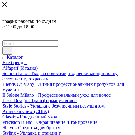
график работы:
по будням
с 11:00 до 18:00
Каталог
Все бренды
Alfaparf (Италия)
Semi di Lino - Уход за волосами, подчеркивающий вашу
естественную красоту
Blends Of Many - Линия профессиональных продуктов для
мужчин
Il Salone Milano - Профессиональный уход для волос
Lisse Design - Трансформация волос
Style Stories - Укладка с безупречным результатом
American Crew (США)
Classic - Ежедневный уход
Precision Blend - Окрашивание и тонирование
Shave - Средства для бритья
Styling - Укладка и стайлинг