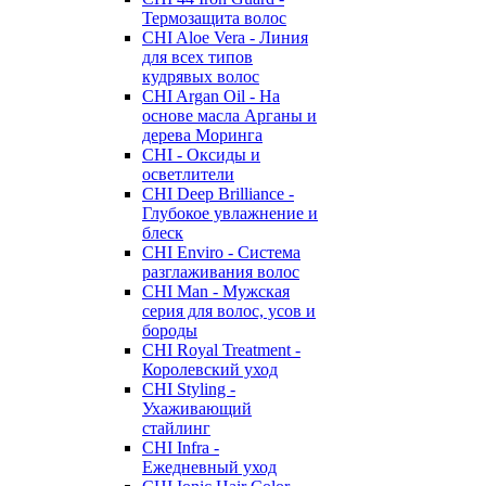
Термозащита волос
CHI Aloe Vera - Линия
для всех типов
кудрявых волос
CHI Argan Oil - На
основе масла Арганы и
дерева Моринга
CHI - Оксиды и
осветлители
CHI Deep Brilliance -
Глубокое увлажнение и
блеск
CHI Enviro - Система
разглаживания волос
CHI Man - Мужская
серия для волос, усов и
бороды
CHI Royal Treatment -
Королевский уход
CHI Styling -
Ухаживающий
стайлинг
CHI Infra -
Ежедневный уход