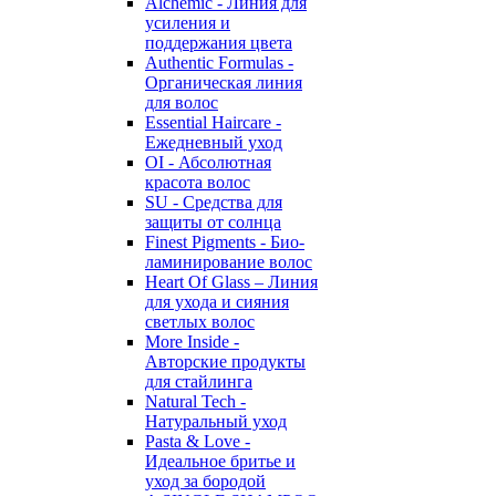
Alchemic - Линия для
усиления и
поддержания цвета
Authentic Formulas -
Органическая линия
для волос
Essential Haircare -
Eжедневный уход
OI - Абсолютная
красота волос
SU - Средства для
защиты от солнца
Finest Pigments - Био-
ламинирование волос
Heart Of Glass – Линия
для ухода и сияния
светлых волос
More Inside -
Авторские продукты
для стайлинга
Natural Tech -
Натуральный уход
Pasta & Love -
Идеальное бритье и
уход за бородой