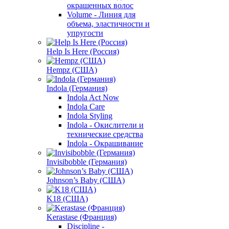
окрашенных волос
Volume - Линия для
объема, эластичности и
упругости
Help Is Here (Россия)
Hempz (США)
Indola (Германия)
Indola Act Now
Indola Care
Indola Styling
Indola - Окислители и
технические средства
Indola - Окрашивание
Invisibobble (Германия)
Johnson’s Baby (США)
K18 (США)
Kerastase (Франция)
Discipline -