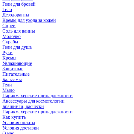
Гели для бровей
Тело
Дезодоранты
Кремы для ухода за кожей
Спреи
Соль для ванны
Молочко
Скрабы
Гели для душа
Руки
Кремы
Увлажняющие
Защитные
Питательные
Бальзамы
Гели
Мыло
Парикмахерские принадлежности
Аксессуары для косметологии
Брашинги, расчески
Парикмахерские принадлежности
Как купить
Условия оплаты
Условия доставки
О нас