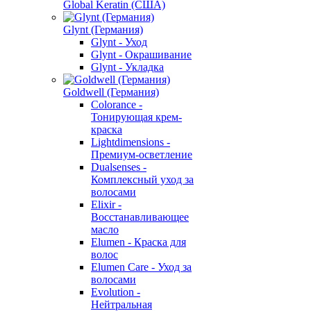
Global Keratin (США)
Glynt (Германия)
Glynt - Уход
Glynt - Окрашивание
Glynt - Укладка
Goldwell (Германия)
Colorance -
Тонирующая крем-
краска
Lightdimensions -
Премиум-осветление
Dualsenses -
Комплексный уход за
волосами
Elixir -
Восстанавливающее
масло
Elumen - Краска для
волос
Elumen Care - Уход за
волосами
Evolution -
Нейтральная