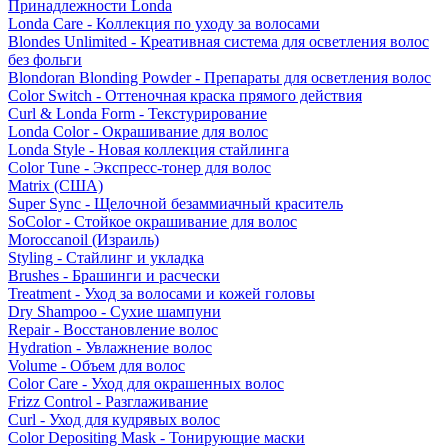
Принадлежности Londa
Londa Care - Коллекция по уходу за волосами
Blondes Unlimited - Креативная система для осветления волос
без фольги
Blondoran Blonding Powder - Препараты для осветления волос
Color Switch - Оттеночная краска прямого действия
Curl & Londa Form - Текстурирование
Londa Color - Окрашивание для волос
Londa Style - Новая коллекция стайлинга
Color Tune - Экспресс-тонер для волос
Matrix (США)
Super Sync - Щелочной безаммиачный краситель
SoColor - Стойкое окрашивание для волос
Moroccanoil (Израиль)
Styling - Стайлинг и укладка
Brushes - Брашинги и расчески
Treatment - Уход за волосами и кожей головы
Dry Shampoo - Сухие шампуни
Repair - Восстановление волос
Hydration - Увлажнение волос
Volume - Объем для волос
Color Care - Уход для окрашенных волос
Frizz Control - Разглаживание
Curl - Уход для кудрявых волос
Color Depositing Mask - Тонирующие маски