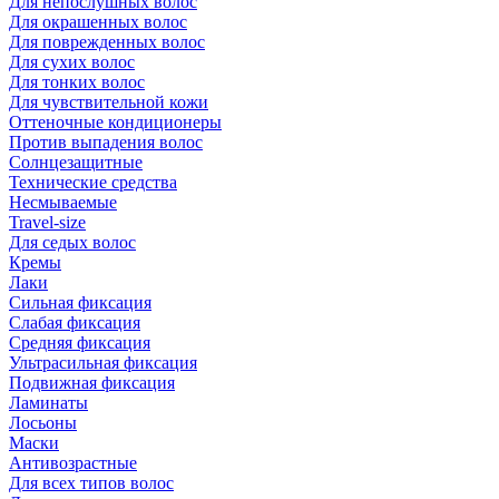
Для непослушных волос
Для окрашенных волос
Для поврежденных волос
Для сухих волос
Для тонких волос
Для чувствительной кожи
Оттеночные кондиционеры
Против выпадения волос
Солнцезащитные
Технические средства
Несмываемые
Travel-size
Для седых волос
Кремы
Лаки
Сильная фиксация
Слабая фиксация
Средняя фиксация
Ультрасильная фиксация
Подвижная фиксация
Ламинаты
Лосьоны
Маски
Антивозрастные
Для всех типов волос