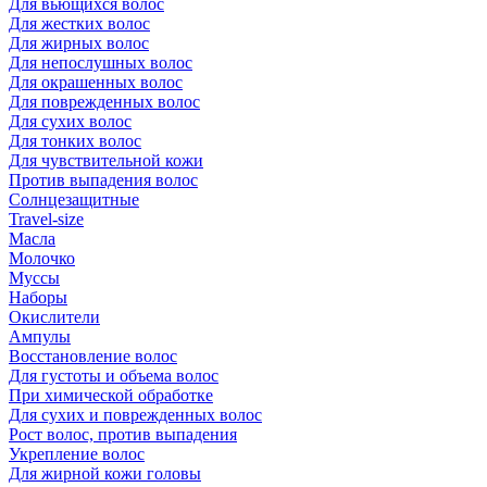
Для вьющихся волос
Для жестких волос
Для жирных волос
Для непослушных волос
Для окрашенных волос
Для поврежденных волос
Для сухих волос
Для тонких волос
Для чувствительной кожи
Против выпадения волос
Солнцезащитные
Travel-size
Масла
Молочко
Муссы
Наборы
Окислители
Ампулы
Восстановление волос
Для густоты и объема волос
При химической обработке
Для сухих и поврежденных волос
Рост волос, против выпадения
Укрепление волос
Для жирной кожи головы