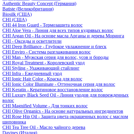
Authentic Beauty Concept (Германия)
Batiste (Великобритания)
Biosilk (США)
CHI (США)
CHI 44 Iron Guard - Термозащита волос
CHI Aloe Vera - Линия для всех типов кудрявых волос
CHI Argan Oil - На основе масла Арганы и дерева Моринга
CHI - Оксиды и осветлители
CHI Deep Brilliance - Глубокое увлажнение и блеск
CHI Enviro - Система разглаживания волос
CHI Man - Мужская серия для волос, усов и бороды
CHI Royal Treatment - Королевский уход
CHI Styling - Ухаживающий стайлинг
CHI Infra - Ежедневный уход
CHI Ionic Hair Color - Краска для волос
CHI Ionic Color Illuminate - Оттеночная серия для волос
CHI Keratin - Кератиновое восстановление волос
CHI Luxury Black Seed Oil - Линия уходов для поврежденных
волос
CHI Magnified Volume - Для тонких волос
CHI Olive Organics - На основе натуральных ингредиентов
CHI Rose Hip Oil - Защита цвета окрашенных волос с маслом
шиповника
CHI Tea Tree Oil - Масло чайного дерева
Davines (Италия)