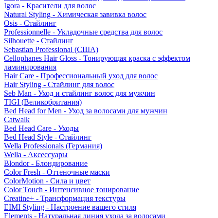
Igora - Красители для волос
Natural Styling - Химическая завивка волос
Osis - Стайлинг
Professionnelle - Укладочные средства для волос
Silhouette - Стайлинг
Sebastian Professional (США)
Cellophanes Hair Gloss - Тонирующая краска с эффектом
ламинирования
Hair Care - Профессиональный уход для волос
Hair Styling - Стайлинг для волос
Seb Man - Уход и стайлинг волос для мужчин
TIGI (Великобритания)
Bed Head for Men - Уход за волосами для мужчин
Catwalk
Bed Head Care - Уходы
Bed Head Style - Стайлинг
Wella Professionals (Германия)
Wella - Аксессуары
Blondor - Блондирование
Color Fresh - Оттеночные маски
ColorMotion - Сила и цвет
Color Touch - Интенсивное тонирование
Creatine+ - Трансформация текстуры
EIMI Styling - Настроение вашего стиля
Elements - Натуральная линия ухода за волосами