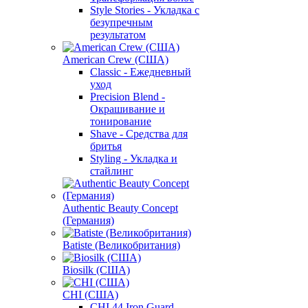
Style Stories - Укладка с
безупречным
результатом
American Crew (США)
Classic - Ежедневный
уход
Precision Blend -
Окрашивание и
тонирование
Shave - Средства для
бритья
Styling - Укладка и
стайлинг
Authentic Beauty Concept
(Германия)
Batiste (Великобритания)
Biosilk (США)
CHI (США)
CHI 44 Iron Guard -