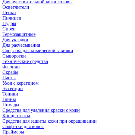
Для чувствительной кожи головы
Осветлители
Пенки
Пилинги
Пудры
Спреи
Термозащитные
Для укладки
Для расчесывания
Средства для химической завивки
Сыворотки
Технические средства
Флюиды
Скрабы
Пасты
Уход с кератином
Эссенции
Тоники
Глины
Помады
Средства для удаления краски с кожи
Концентраты
Средства для защиты кожи при окрашивании
Салфетки для волос
Праймеры