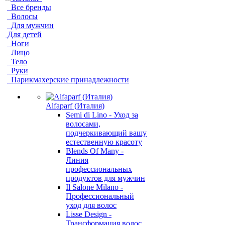
Все бренды
Волосы
Для мужчин
Для детей
Ноги
Лицо
Тело
Руки
Парикмахерские принадлежности
Alfaparf (Италия)
Semi di Lino - Уход за
волосами,
подчеркивающий вашу
естественную красоту
Blends Of Many -
Линия
профессиональных
продуктов для мужчин
Il Salone Milano -
Профессиональный
уход для волос
Lisse Design -
Трансформация волос