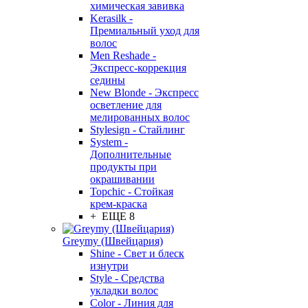
химическая завивка
Kerasilk -
Премиальный уход для
волос
Men Reshade -
Экспресс-коррекция
седины
New Blonde - Экспресс
осветление для
мелированных волос
Stylesign - Стайлинг
System -
Дополнительные
продукты при
окрашивании
Topchic - Стойкая
крем-краска
+ ЕЩЕ 8
Greymy (Швейцария)
Shine - Свет и блеск
изнутри
Style - Средства
укладки волос
Color - Линия для