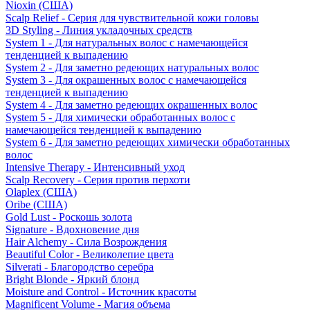
Nioxin (США)
Scalp Relief - Серия для чувствительной кожи головы
3D Styling - Линия укладочных средств
System 1 - Для натуральных волос с намечающейся
тенденцией к выпадению
System 2 - Для заметно редеющих натуральных волос
System 3 - Для окрашенных волос с намечающейся
тенденцией к выпадению
System 4 - Для заметно редеющих окрашенных волос
System 5 - Для химически обработанных волос с
намечающейся тенденцией к выпадению
System 6 - Для заметно редеющих химически обработанных
волос
Intensive Therapy - Интенсивный уход
Scalp Recovery - Серия против перхоти
Olaplex (США)
Oribe (США)
Gold Lust - Роскошь золота
Signature - Вдохновение дня
Hair Alchemy - Сила Возрождения
Beautiful Color - Великолепие цвета
Silverati - Благородство серебра
Bright Blonde - Яркий блонд
Moisture and Control - Источник красоты
Magnificent Volume - Магия объема