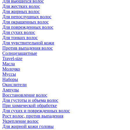
Для вьющихся волос
Для жестких волос
Для жирных волос
Для непослушных волос
Для окрашенных волос
Для поврежденных волос
Для сухих волос
Для тонких волос
Для чувствительной кожи
Против выпадения волос
Солнцезащитные
Travel-size
Масла
Молочко
Муссы
Наборы
Окислители
Ампулы
Восстановление волос
Для густоты и объема волос
При химической обработке
Для сухих и поврежденных волос
Рост волос, против выпадения
Укрепление волос
Для жирной кожи головы