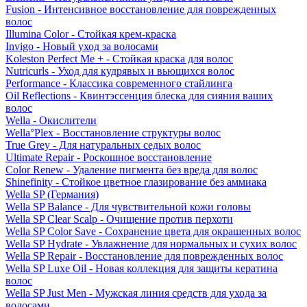
Fusion - Интенсивное восстановление для поврежденных
волос
Illumina Color - Стойкая крем-краска
Invigo - Новый уход за волосами
Koleston Perfect Me + - Стойкая краска для волос
Nutricurls - Уход для кудрявых и вьющихся волос
Performance - Классика современного стайлинга
Oil Reflections - Квинтэссенция блеска для сияния ваших
волос
Wella - Окислители
Wella°Plex - Восстановление структуры волос
True Grey - Для натуральных седых волос
Ultimate Repair - Роскошное восстановление
Color Renew - Удаление пигмента без вреда для волос
Shinefinity - Стойкое цветное глазирование без аммиака
Wella SP (Германия)
Wella SP Balance - Для чувствительной кожи головы
Wella SP Clear Scalp - Очищение против перхоти
Wella SP Color Save - Сохранение цвета для окрашенных волос
Wella SP Hydrate - Увлажнение для нормальных и сухих волос
Wella SP Repair - Восстановление для поврежденных волос
Wella SP Luxe Oil - Новая коллекция для защиты кератина
волос
Wella SP Just Men - Мужская линия средств для ухода за
волосами