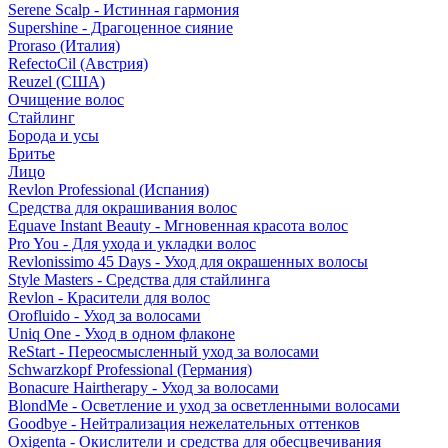
Serene Scalp - Истинная гармония
Supershine - Драгоценное сияние
Proraso (Италия)
RefectoCil (Австрия)
Reuzel (США)
Очищение волос
Стайлинг
Борода и усы
Бритье
Лицо
Revlon Professional (Испания)
Средства для окрашивания волос
Equave Instant Beauty - Мгновенная красота волос
Pro You - Для ухода и укладки волос
Revlonissimo 45 Days - Уход для окрашенных волосы
Style Masters - Средства для стайлинга
Revlon - Красители для волос
Orofluido - Уход за волосами
Uniq One - Уход в одном флаконе
ReStart - Переосмысленный уход за волосами
Schwarzkopf Professional (Германия)
Bonacure Hairtherapy - Уход за волосами
BlondMe - Осветление и уход за осветленными волосами
Goodbye - Нейтрализация нежелательных оттенков
Oxigenta - Окислители и средства для обесцвечивания