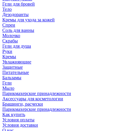
Гели для бровей
Тело
Дезодоранты
Кремы для ухода за кожей
Спреи
Соль для ванны
Молочко
Скрабы
Гели для душа
Руки
Кремы
Увлажняющие
Защитные
Питательные
Бальзамы
Гели
Мыло
Парикмахерские принадлежности
Аксессуары для косметологии
Брашинги, расчески
Парикмахерские принадлежности
Как купить
Условия оплаты
Условия доставки
О нас