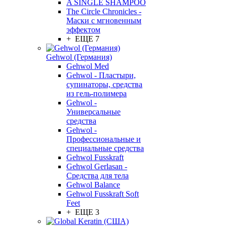
A SINGLE SHAMPOO
The Circle Chronicles -
Маски с мгновенным
эффектом
+ ЕЩЕ 7
Gehwol (Германия)
Gehwol Med
Gehwol - Пластыри,
супинаторы, средства
из гель-полимера
Gehwol -
Универсальные
средства
Gehwol -
Профессиональные и
специальные средства
Gehwol Fusskraft
Gehwol Gerlasan -
Средства для тела
Gehwol Balance
Gehwol Fusskraft Soft
Feet
+ ЕЩЕ 3