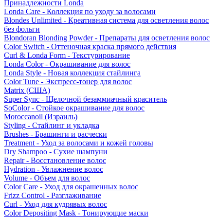
Принадлежности Londa
Londa Care - Коллекция по уходу за волосами
Blondes Unlimited - Креативная система для осветления волос
без фольги
Blondoran Blonding Powder - Препараты для осветления волос
Color Switch - Оттеночная краска прямого действия
Curl & Londa Form - Текстурирование
Londa Color - Окрашивание для волос
Londa Style - Новая коллекция стайлинга
Color Tune - Экспресс-тонер для волос
Matrix (США)
Super Sync - Щелочной безаммиачный краситель
SoColor - Стойкое окрашивание для волос
Moroccanoil (Израиль)
Styling - Стайлинг и укладка
Brushes - Брашинги и расчески
Treatment - Уход за волосами и кожей головы
Dry Shampoo - Сухие шампуни
Repair - Восстановление волос
Hydration - Увлажнение волос
Volume - Объем для волос
Color Care - Уход для окрашенных волос
Frizz Control - Разглаживание
Curl - Уход для кудрявых волос
Color Depositing Mask - Тонирующие маски