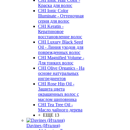
CHI Ionic Hair Color -
Краска для волос
CHI Ionic Color
Illuminate - Оттеночная
серия для волос
CHI Keratin -
Кератиновое
восстановление волос
CHI Luxury Black Seed
Oil - Линия уходов для
поврежденных волос
CHI Magnified Volume -
Для тонких волос
CHI Olive Organics - На
основе натуральных
ингредиентов
CHI Rose Hip Oil -
Защита цвета
окрашенных волос с
маслом шиповника
CHI Tea Tree Oil -
Масло чайного дерева
+ ЕЩЕ 13
Davines (Италия)