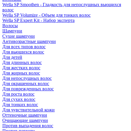
Wella SP Smoothen - Гладкость для непослушных вьющихся
волос
Wella SP Volumize - Объем для тонких волос
Wella SP Expert Kit - Набор эксперта
Волосы
Шампуни
Сухие шампуни
Антивозрастные шампуни
Для всех типов волос
Для вьющихся волос
Для детей
Для длинных волос
Для жестких волос
Для жирных волос
Для непослушных волос
Для окрашенных волос
Для поврежденных волос
Для роста волос
Для сухих волос
Для тонких волос
Для чувствительной кожи
Оттеночные шампуни
Очищающие шампуни
Против выпадения волос
Против перхоти