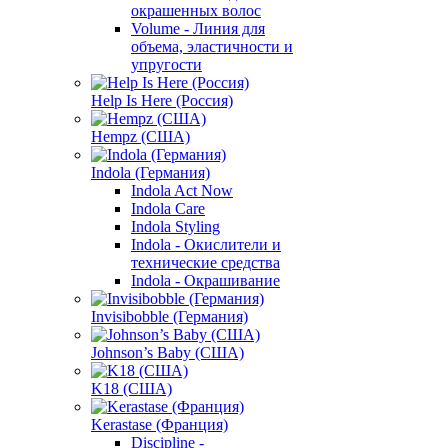
окрашенных волос
Volume - Линия для
объема, эластичности и
упругости
Help Is Here (Россия)
Hempz (США)
Indola (Германия)
Indola Act Now
Indola Care
Indola Styling
Indola - Окислители и
технические средства
Indola - Окрашивание
Invisibobble (Германия)
Johnson’s Baby (США)
K18 (США)
Kerastase (Франция)
Discipline -