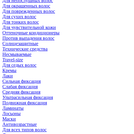
Для непослушных волос
Для окрашенных волос
Для поврежденных волос
Для сухих волос
Для тонких волос
Для чувствительной кожи
Оттеночные кондиционеры
Против выпадения волос
Солнцезащитные
Технические средства
Несмываемые
Travel-size
Для седых волос
Кремы
Лаки
Сильная фиксация
Слабая фиксация
Средняя фиксация
Ультрасильная фиксация
Подвижная фиксация
Ламинаты
Лосьоны
Маски
Антивозрастные
Для всех типов волос