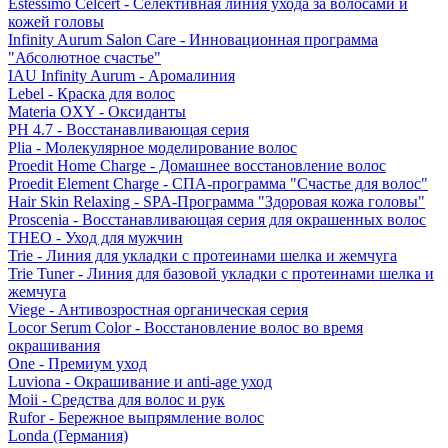
Estessimo Celcert - Селективная линия ухода за волосами и
кожей головы
Infinity Aurum Salon Care - Инновационная программа
"Абсолютное счастье"
IAU Infinity Aurum - Аромалиния
Lebel - Краска для волос
Materia OXY - Оксиданты
PH 4.7 - Восстанавливающая серия
Plia - Молекулярное моделирование волос
Proedit Home Charge - Домашнее восстановление волос
Proedit Element Charge - СПА-программа "Счастье для волос"
Hair Skin Relaxing - SPA-Программа "Здоровая кожа головы"
Proscenia - Восстанавливающая серия для окрашенных волос
THEO - Уход для мужчин
Trie - Линия для укладки с протеинами шелка и жемчуга
Trie Tuner - Линия для базовой укладки с протеинами шелка и
жемчуга
Viege - Антивозростная органическая серия
Locor Serum Color - Восстановление волос во время
окрашивания
One - Премиум уход
Luviona - Окрашивание и anti-age уход
Moii - Средства для волос и рук
Rufor - Бережное выпрямление волос
Londa (Германия)