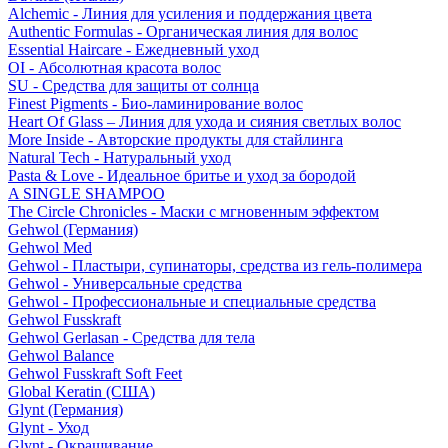
Alchemic - Линия для усиления и поддержания цвета
Authentic Formulas - Органическая линия для волос
Essential Haircare - Eжедневный уход
OI - Абсолютная красота волос
SU - Средства для защиты от солнца
Finest Pigments - Био-ламинирование волос
Heart Of Glass – Линия для ухода и сияния светлых волос
More Inside - Авторские продукты для стайлинга
Natural Tech - Натуральный уход
Pasta & Love - Идеальное бритье и уход за бородой
A SINGLE SHAMPOO
The Circle Chronicles - Маски с мгновенным эффектом
Gehwol (Германия)
Gehwol Med
Gehwol - Пластыри, супинаторы, средства из гель-полимера
Gehwol - Универсальные средства
Gehwol - Профессиональные и специальные средства
Gehwol Fusskraft
Gehwol Gerlasan - Средства для тела
Gehwol Balance
Gehwol Fusskraft Soft Feet
Global Keratin (США)
Glynt (Германия)
Glynt - Уход
Glynt - Окрашивание