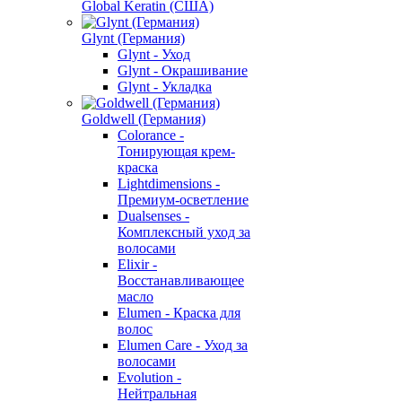
Global Keratin (США)
Glynt (Германия)
Glynt - Уход
Glynt - Окрашивание
Glynt - Укладка
Goldwell (Германия)
Colorance -
Тонирующая крем-
краска
Lightdimensions -
Премиум-осветление
Dualsenses -
Комплексный уход за
волосами
Elixir -
Восстанавливающее
масло
Elumen - Краска для
волос
Elumen Care - Уход за
волосами
Evolution -
Нейтральная