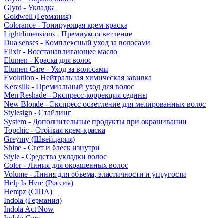
Glynt - Укладка
Goldwell (Германия)
Colorance - Тонирующая крем-краска
Lightdimensions - Премиум-осветление
Dualsenses - Комплексный уход за волосами
Elixir - Восстанавливающее масло
Elumen - Краска для волос
Elumen Care - Уход за волосами
Evolution - Нейтральная химическая завивка
Kerasilk - Премиальный уход для волос
Men Reshade - Экспресс-коррекция седины
New Blonde - Экспресс осветление для мелированных волос
Stylesign - Стайлинг
System - Дополнительные продукты при окрашивании
Topchic - Стойкая крем-краска
Greymy (Швейцария)
Shine - Свет и блеск изнутри
Style - Средства укладки волос
Color - Линия для окрашенных волос
Volume - Линия для объема, эластичности и упругости
Help Is Here (Россия)
Hempz (США)
Indola (Германия)
Indola Act Now
Indola Care