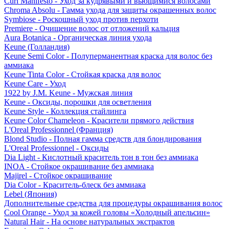
Curl Manifesto - Уход за кудрявыми и вьющимися волосами
Chroma Absolu - Гамма ухода для защиты окрашенных волос
Symbiose - Роскошный уход против перхоти
Premiere - Очищение волос от отложений кальция
Aura Botanica - Органическая линия ухода
Keune (Голландия)
Keune Semi Color - Полуперманентная краска для волос без
аммиака
Keune Tinta Color - Стойкая краска для волос
Keune Care - Уход
1922 by J.M. Keune - Мужская линия
Keune - Оксиды, порошки для осветления
Keune Style - Коллекция стайлинга
Keune Color Chameleon - Красители прямого действия
L'Oreal Professionnel (Франция)
Blond Studio - Полная гамма средств для блондирования
L'Oreal Professionnel - Оксиды
Dia Light - Кислотный краситель тон в тон без аммиака
INOA - Стойкое окрашивание без аммиака
Majirel - Стойкое окрашивание
Dia Color - Краситель-блеск без аммиака
Lebel (Япония)
Дополнительные средства для процедуры окрашивания волос
Cool Orange - Уход за кожей головы «Холодный апельсин»
Natural Hair - На основе натуральных экстрактов