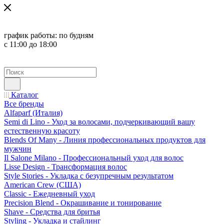
график работы:
по будням
с 11:00 до 18:00
Каталог
Все бренды
Alfaparf (Италия)
Semi di Lino - Уход за волосами, подчеркивающий вашу
естественную красоту
Blends Of Many - Линия профессиональных продуктов для
мужчин
Il Salone Milano - Профессиональный уход для волос
Lisse Design - Трансформация волос
Style Stories - Укладка с безупречным результатом
American Crew (США)
Classic - Ежедневный уход
Precision Blend - Окрашивание и тонирование
Shave - Средства для бритья
Styling - Укладка и стайлинг