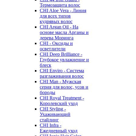
Термозащита волос
CHI Aloe Vera - Линия
для всех типов
кудрявых волос
CHI Argan Oil - На
основе масла Арганы и
дерева Моринга
CHI - Оксиды и
осветлители
CHI Deep Brilliance -
Глубокое увлажнение и
блеск
CHI Enviro - Система
разглаживания волос
CHI Man - Мужская
серия для волос, усов и
бороды
CHI Royal Treatment -
Королевский уход
CHI Styling -
Ухаживающий
стайлинг
CHI Infra -
Ежедневный уход