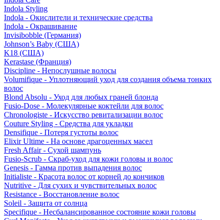
Indola Styling
Indola - Окислители и технические средства
Indola - Окрашивание
Invisibobble (Германия)
Johnson’s Baby (США)
K18 (США)
Kerastase (Франция)
Discipline - Непослушные волосы
Volumifique - Уплотняющий уход для создания объема тонких
волос
Blond Absolu - Уход для любых граней блонда
Fusio-Dose - Молекулярные коктейли для волос
Chronologiste - Искусство ревитализации волос
Couture Styling - Средства для укладки
Densifique - Потеря густоты волос
Elixir Ultime - На основе драгоценных масел
Fresh Affair - Сухой шампунь
Fusio-Scrub - Скраб-уход для кожи головы и волос
Genesis - Гамма против выпадения волос
Initialiste - Красота волос от корней до кончиков
Nutritive - Для сухих и чувствительных волос
Resistance - Восстановление волос
Soleil - Защита от солнца
Specifique - Несбалансированное состояние кожи головы