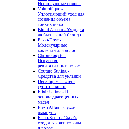
Непослушные волосы
Volumifique -
Уплотняющий уход для
создания объема
тонких волос
Blond Absolu - Уход для
любых граней блонда
Fusio-Dose -
Молекулярные
коктейли для волос
Chronologiste -
Искусство
ревитализации волос
Couture Styling -
Средства для укладки
Densifique - Потеря
густоты волос
Elixir Ultime - На
основе драгоценных
масел
Fresh Affair - Сухой
шампунь
Fusio-Scrub - Скраб-
уход для кожи головы
и волос