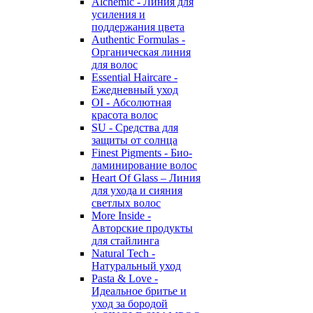
Alchemic - Линия для
усиления и
поддержания цвета
Authentic Formulas -
Органическая линия
для волос
Essential Haircare -
Eжедневный уход
OI - Абсолютная
красота волос
SU - Средства для
защиты от солнца
Finest Pigments - Био-
ламинирование волос
Heart Of Glass – Линия
для ухода и сияния
светлых волос
More Inside -
Авторские продукты
для стайлинга
Natural Tech -
Натуральный уход
Pasta & Love -
Идеальное бритье и
уход за бородой