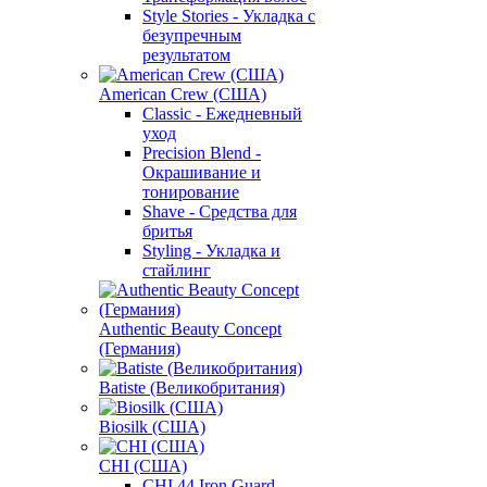
Style Stories - Укладка с
безупречным
результатом
American Crew (США)
Classic - Ежедневный
уход
Precision Blend -
Окрашивание и
тонирование
Shave - Средства для
бритья
Styling - Укладка и
стайлинг
Authentic Beauty Concept
(Германия)
Batiste (Великобритания)
Biosilk (США)
CHI (США)
CHI 44 Iron Guard -