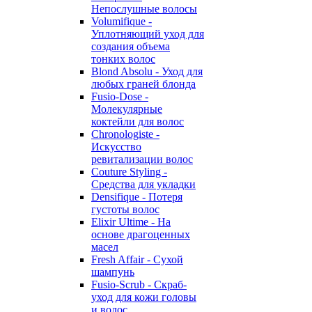
Непослушные волосы
Volumifique -
Уплотняющий уход для
создания объема
тонких волос
Blond Absolu - Уход для
любых граней блонда
Fusio-Dose -
Молекулярные
коктейли для волос
Chronologiste -
Искусство
ревитализации волос
Couture Styling -
Средства для укладки
Densifique - Потеря
густоты волос
Elixir Ultime - На
основе драгоценных
масел
Fresh Affair - Сухой
шампунь
Fusio-Scrub - Скраб-
уход для кожи головы
и волос