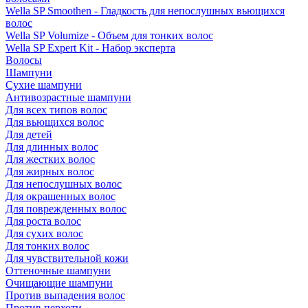
Wella SP Smoothen - Гладкость для непослушных вьющихся
волос
Wella SP Volumize - Объем для тонких волос
Wella SP Expert Kit - Набор эксперта
Волосы
Шампуни
Сухие шампуни
Антивозрастные шампуни
Для всех типов волос
Для вьющихся волос
Для детей
Для длинных волос
Для жестких волос
Для жирных волос
Для непослушных волос
Для окрашенных волос
Для поврежденных волос
Для роста волос
Для сухих волос
Для тонких волос
Для чувствительной кожи
Оттеночные шампуни
Очищающие шампуни
Против выпадения волос
Против перхоти