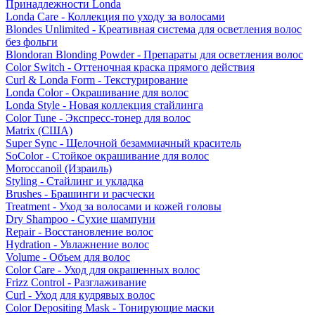
Принадлежности Londa
Londa Care - Коллекция по уходу за волосами
Blondes Unlimited - Креативная система для осветления волос
без фольги
Blondoran Blonding Powder - Препараты для осветления волос
Color Switch - Оттеночная краска прямого действия
Curl & Londa Form - Текстурирование
Londa Color - Окрашивание для волос
Londa Style - Новая коллекция стайлинга
Color Tune - Экспресс-тонер для волос
Matrix (США)
Super Sync - Щелочной безаммиачный краситель
SoColor - Стойкое окрашивание для волос
Moroccanoil (Израиль)
Styling - Стайлинг и укладка
Brushes - Брашинги и расчески
Treatment - Уход за волосами и кожей головы
Dry Shampoo - Сухие шампуни
Repair - Восстановление волос
Hydration - Увлажнение волос
Volume - Объем для волос
Color Care - Уход для окрашенных волос
Frizz Control - Разглаживание
Curl - Уход для кудрявых волос
Color Depositing Mask - Тонирующие маски