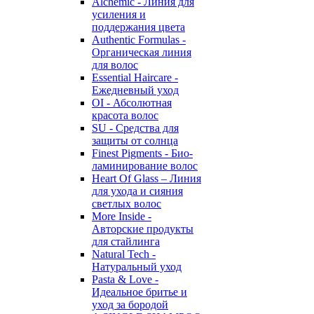
Alchemic - Линия для
усиления и
поддержания цвета
Authentic Formulas -
Органическая линия
для волос
Essential Haircare -
Eжедневный уход
OI - Абсолютная
красота волос
SU - Средства для
защиты от солнца
Finest Pigments - Био-
ламинирование волос
Heart Of Glass – Линия
для ухода и сияния
светлых волос
More Inside -
Авторские продукты
для стайлинга
Natural Tech -
Натуральный уход
Pasta & Love -
Идеальное бритье и
уход за бородой