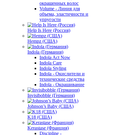
окрашенных волос
Volume - Линия для
объема, эластичности и
упругости
Help Is Here (Россия)
Hempz (США)
Indola (Германия)
Indola Act Now
Indola Care
Indola Styling
Indola - Окислители и
технические средства
Indola - Окрашивание
Invisibobble (Германия)
Johnson’s Baby (США)
K18 (США)
Kerastase (Франция)
Discipline -