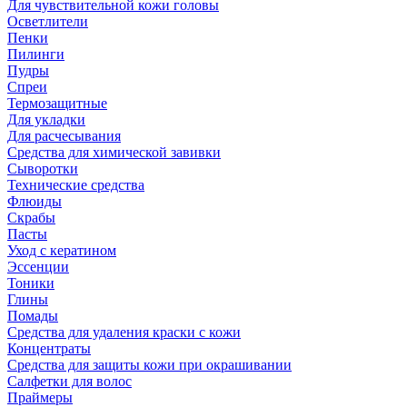
Для чувствительной кожи головы
Осветлители
Пенки
Пилинги
Пудры
Спреи
Термозащитные
Для укладки
Для расчесывания
Средства для химической завивки
Сыворотки
Технические средства
Флюиды
Скрабы
Пасты
Уход с кератином
Эссенции
Тоники
Глины
Помады
Средства для удаления краски с кожи
Концентраты
Средства для защиты кожи при окрашивании
Салфетки для волос
Праймеры