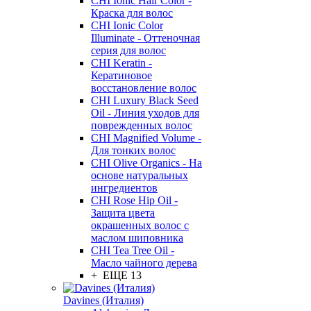
CHI Ionic Hair Color -
Краска для волос
CHI Ionic Color
Illuminate - Оттеночная
серия для волос
CHI Keratin -
Кератиновое
восстановление волос
CHI Luxury Black Seed
Oil - Линия уходов для
поврежденных волос
CHI Magnified Volume -
Для тонких волос
CHI Olive Organics - На
основе натуральных
ингредиентов
CHI Rose Hip Oil -
Защита цвета
окрашенных волос с
маслом шиповника
CHI Tea Tree Oil -
Масло чайного дерева
+ ЕЩЕ 13
Davines (Италия)