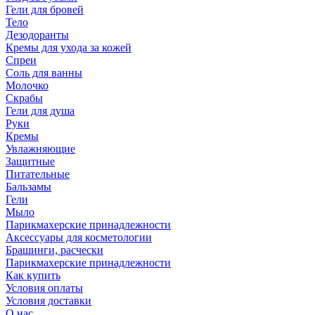
Гели для бровей
Тело
Дезодоранты
Кремы для ухода за кожей
Спреи
Соль для ванны
Молочко
Скрабы
Гели для душа
Руки
Кремы
Увлажняющие
Защитные
Питательные
Бальзамы
Гели
Мыло
Парикмахерские принадлежности
Аксессуары для косметологии
Брашинги, расчески
Парикмахерские принадлежности
Как купить
Условия оплаты
Условия доставки
О нас