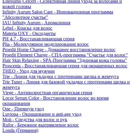
Estessimo Celcert - Селективная линия ухода за волосами и
кожей головы
Infinity Aurum Salon Care - Инновационная программа
"Абсолютное счастье"
IAU Infinity Aurum - Аромалиния
Lebel - Краска для волос
Materia OXY - Оксиданты
PH 4.7 - Восстанавливающая серия
Plia - Молекулярное моделирование волос
Proedit Home Charge - Домашнее восстановление волос
Proedit Element Charge - СПА-программа "Счастье для волос"
Hair Skin Relaxing - SPA-Программа "Здоровая кожа головы"
Proscenia - Восстанавливающая серия для окрашенных волос
THEO - Уход для мужчин
Trie - Линия для укладки с протеинами шелка и жемчуга
Trie Tuner - Линия для базовой укладки с протеинами шелка и
жемчуга
Viege - Антивозростная органическая серия
Locor Serum Color - Восстановление волос во время
окрашивания
One - Премиум уход
Luviona - Окрашивание и anti-age уход
Moii - Средства для волос и рук
Rufor - Бережное выпрямление волос
Londa (Германия)