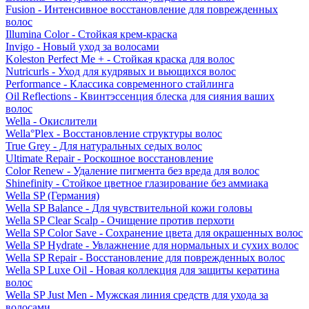
Fusion - Интенсивное восстановление для поврежденных
волос
Illumina Color - Стойкая крем-краска
Invigo - Новый уход за волосами
Koleston Perfect Me + - Стойкая краска для волос
Nutricurls - Уход для кудрявых и вьющихся волос
Performance - Классика современного стайлинга
Oil Reflections - Квинтэссенция блеска для сияния ваших
волос
Wella - Окислители
Wella°Plex - Восстановление структуры волос
True Grey - Для натуральных седых волос
Ultimate Repair - Роскошное восстановление
Color Renew - Удаление пигмента без вреда для волос
Shinefinity - Стойкое цветное глазирование без аммиака
Wella SP (Германия)
Wella SP Balance - Для чувствительной кожи головы
Wella SP Clear Scalp - Очищение против перхоти
Wella SP Color Save - Сохранение цвета для окрашенных волос
Wella SP Hydrate - Увлажнение для нормальных и сухих волос
Wella SP Repair - Восстановление для поврежденных волос
Wella SP Luxe Oil - Новая коллекция для защиты кератина
волос
Wella SP Just Men - Мужская линия средств для ухода за
волосами