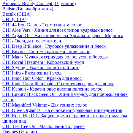
Authentic Beauty Concept (Германия)
Batiste (Великобритания)
Biosilk (США)
CHI (США)
CHI 44 Iron Guard - Термозащита волос
CHI Aloe Vera - Линия для всех типов кудрявых волос
CHI Argan Oil - На основе масла Арганы и дерева Моринга
CHI - Оксиды и осветлители
CHI Deep Brilliance - Глубокое увлажнение и блеск
CHI Enviro - Система разглаживания волос
CHI Man - Мужская серия для волос, усов и бороды
CHI Royal Treatment - Королевский уход
CHI Styling - Ухаживающий стайлинг
CHI Infra - Ежедневный уход
CHI Ionic Hair Color - Краска для волос
CHI Ionic Color Illuminate - Оттеночная серия для волос
CHI Keratin - Кератиновое восстановление волос
CHI Luxury Black Seed Oil - Линия уходов для поврежденных
волос
CHI Magnified Volume - Для тонких волос
CHI Olive Organics - На основе натуральных ингредиентов
CHI Rose Hip Oil - Защита цвета окрашенных волос с маслом
шиповника
CHI Tea Tree Oil - Масло чайного дерева
Davines (Италия)