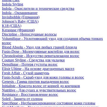
Indola Styling
Indola - Окислители и технические средства
Indola - Окрашивание
Invisibobble (Германия)
Johnson’s Baby (США)
K18 (США)
Kerastase (Франция)
Discipline - Непослушные волосы
Volumifique - Уплотняющий уход для создания объема тонких
волос
Blond Absolu - Уход для любых граней блонда
Fusio-Dose - Молекулярные коктейли для волос
Chronologiste - Искусство ревитализации волос
Couture Styling - Средства для укладки
Densifique - Потеря густоты волос
Elixir Ultime - На основе драгоценных масел
Fresh Affair - Сухой шампунь
Fusio-Scrub - Скраб-уход для кожи головы и волос
Genesis - Гамма против выпадения волос
Initialiste - Красота волос от корней до кончиков
Nutritive - Для сухих и чувствительных волос
Resistance - Восстановление волос
Soleil - Защита от солнца
Specifique - Несбалансированное состояние кожи головы