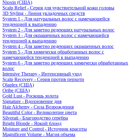
Nioxin (США)
Scalp Relief - Серия для чувствительной кожи головы
3D Styling - Линия укладочных средств
System 1 - Для натуральных волос с намечающейся
тенденцией к выпадению
System 2 - Для заметно редеющих натуральных волос
System 3 - Для окрашенных волос с намечающейся
тенденцией к выпадению
System 4 - Для заметно редеющих окрашенных волос
System 5 - Для химически обработанных волос с
намечающейся тенденцией к выпадению
System 6 - Для заметно редеющих химически обработанных
волос
Intensive Therapy - Интенсивный уход
Scalp Recovery - Серия против перхоти
Olaplex (США)
Oribe (США)
Gold Lust - Роскошь золота
Signature - Вдохновение дня
Hair Alchemy - Сила Возрождения
Beautiful Color - Великолепие цвета
Silverati - Благородство серебра
Bright Blonde - Яркий блонд
Moisture and Control - Источник красоты
Magnificent Volume - Магия объема