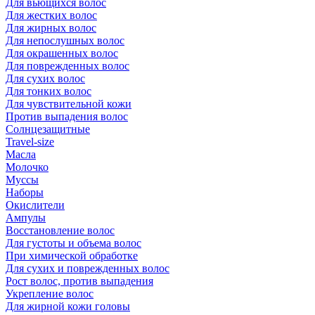
Для вьющихся волос
Для жестких волос
Для жирных волос
Для непослушных волос
Для окрашенных волос
Для поврежденных волос
Для сухих волос
Для тонких волос
Для чувствительной кожи
Против выпадения волос
Солнцезащитные
Travel-size
Масла
Молочко
Муссы
Наборы
Окислители
Ампулы
Восстановление волос
Для густоты и объема волос
При химической обработке
Для сухих и поврежденных волос
Рост волос, против выпадения
Укрепление волос
Для жирной кожи головы