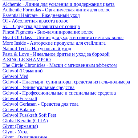
Alchemic - Линия для усиления и поддержания цвета
Authentic Formulas - Органическая линия для волос
Essential Haircare - Eжедневный уход
OI - Абсолютная красота волос
SU - Средства для защиты от солнца
Finest Pigments - Био-ламинирование волос
Heart Of Glass – Линия для ухода и сияния светлых волос
More Inside - Авторские продукты для стайлинга
Natural Tech - Натуральный уход
Pasta & Love - Идеальное бритье и уход за бородой
A SINGLE SHAMPOO
The Circle Chronicles - Маски с мгновенным эффектом
Gehwol (Германия)
Gehwol Med
Gehwol - Пластыри, супинаторы, средства из гель-полимера
Gehwol - Универсальные средства
Gehwol - Профессиональные и специальные средства
Gehwol Fusskraft
Gehwol Gerlasan - Средства для тела
Gehwol Balance
Gehwol Fusskraft Soft Feet
Global Keratin (США)
Glynt (Германия)
Glynt - Уход
Glynt - Окрашивание