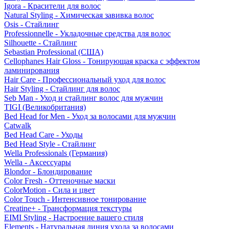
Igora - Красители для волос
Natural Styling - Химическая завивка волос
Osis - Стайлинг
Professionnelle - Укладочные средства для волос
Silhouette - Стайлинг
Sebastian Professional (США)
Cellophanes Hair Gloss - Тонирующая краска с эффектом
ламинирования
Hair Care - Профессиональный уход для волос
Hair Styling - Стайлинг для волос
Seb Man - Уход и стайлинг волос для мужчин
TIGI (Великобритания)
Bed Head for Men - Уход за волосами для мужчин
Catwalk
Bed Head Care - Уходы
Bed Head Style - Стайлинг
Wella Professionals (Германия)
Wella - Аксессуары
Blondor - Блондирование
Color Fresh - Оттеночные маски
ColorMotion - Сила и цвет
Color Touch - Интенсивное тонирование
Creatine+ - Трансформация текстуры
EIMI Styling - Настроение вашего стиля
Elements - Натуральная линия ухода за волосами