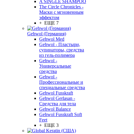
A SINGLE SHAMPOO
The Circle Chronicles -
Маски с мгновенным
эффектом
+ ЕЩЕ 7
Gehwol (Германия)
Gehwol Med
Gehwol - Пластыри,
супинаторы, средства
из гель-полимера
Gehwol -
Универсальные
средства
Gehwol -
Профессиональные и
специальные средства
Gehwol Fusskraft
Gehwol Gerlasan -
Средства для тела
Gehwol Balance
Gehwol Fusskraft Soft
Feet
+ ЕЩЕ 3