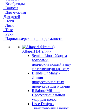
Все бренды
Волосы
Для мужчин
Для детей
Ноги
Лицо
Тело
Руки
Парикмахерские принадлежности
Alfaparf (Италия)
Semi di Lino - Уход за
волосами,
подчеркивающий вашу
естественную красоту
Blends Of Many -
Линия
профессиональных
продуктов для мужчин
Il Salone Milano -
Профессиональный
уход для волос
Lisse Design -
Трансформация волос