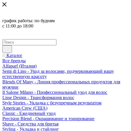
график работы:
по будням
с 11:00 до 18:00
Каталог
Все бренды
Alfaparf (Италия)
Semi di Lino - Уход за волосами, подчеркивающий вашу
естественную красоту
Blends Of Many - Линия профессиональных продуктов для
мужчин
Il Salone Milano - Профессиональный уход для волос
Lisse Design - Трансформация волос
Style Stories - Укладка с безупречным результатом
American Crew (США)
Classic - Ежедневный уход
Precision Blend - Окрашивание и тонирование
Shave - Средства для бритья
Styling - Укладка и стайлинг