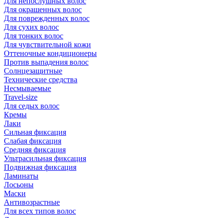
Для непослушных волос
Для окрашенных волос
Для поврежденных волос
Для сухих волос
Для тонких волос
Для чувствительной кожи
Оттеночные кондиционеры
Против выпадения волос
Солнцезащитные
Технические средства
Несмываемые
Travel-size
Для седых волос
Кремы
Лаки
Сильная фиксация
Слабая фиксация
Средняя фиксация
Ультрасильная фиксация
Подвижная фиксация
Ламинаты
Лосьоны
Маски
Антивозрастные
Для всех типов волос