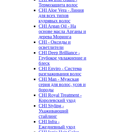
Термозащита волос
CHI Aloe Vera - Линия
для всех типов
кудрявых волос
CHI Argan Oil - На
основе масла Арганы и
дерева Моринга
CHI - Оксиды и
осветлители
CHI Deep Brilliance -
Глубокое увлажнение и
блеск
CHI Enviro - Система
разглаживания волос
CHI Man - Мужская
серия для волос, усов и
бороды
CHI Royal Treatment -
Королевский уход
CHI Styling -
Ухаживающий
стайлинг
CHI Infra -
Ежедневный уход