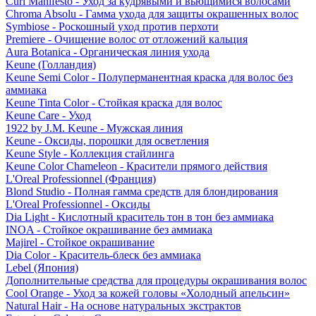
Curl Manifesto - Уход за кудрявыми и вьющимися волосами
Chroma Absolu - Гамма ухода для защиты окрашенных волос
Symbiose - Роскошный уход против перхоти
Premiere - Очищение волос от отложений кальция
Aura Botanica - Органическая линия ухода
Keune (Голландия)
Keune Semi Color - Полуперманентная краска для волос без
аммиака
Keune Tinta Color - Стойкая краска для волос
Keune Care - Уход
1922 by J.M. Keune - Мужская линия
Keune - Оксиды, порошки для осветления
Keune Style - Коллекция стайлинга
Keune Color Chameleon - Красители прямого действия
L'Oreal Professionnel (Франция)
Blond Studio - Полная гамма средств для блондирования
L'Oreal Professionnel - Оксиды
Dia Light - Кислотный краситель тон в тон без аммиака
INOA - Стойкое окрашивание без аммиака
Majirel - Стойкое окрашивание
Dia Color - Краситель-блеск без аммиака
Lebel (Япония)
Дополнительные средства для процедуры окрашивания волос
Cool Orange - Уход за кожей головы «Холодный апельсин»
Natural Hair - На основе натуральных экстрактов