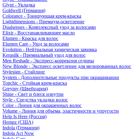
Glynt - Укладка
Goldwell (Германия)
Colorance - Тонирующая крем-краска
Lightdimensions - Премиум-осветление
Dualsenses - Комплексный уход за волосами
Elixir - Восстанавливающее масло
Elumen - Краска для волос
Elumen Care - Уход за волосами
Evolution - Нейтральная химическая завивка
Kerasilk - Премиальный уход для волос
Men Reshade - Экспресс-коррекция седины
New Blonde - Экспресс осветление для мелированных волос
Stylesign - Стайлинг
System - Дополнительные продукты при окрашивании
Topchic - Стойкая крем-краска
Greymy (Швейцария)
Shine - Свет и блеск изнутри
Style - Средства укладки волос
Color - Линия для окрашенных волос
Volume - Линия для объема, эластичности и упругости
Help Is Here (Россия)
Hempz (США)
Indola (Германия)
Indola Act Now
Indola Care