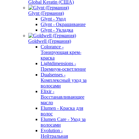
Global Keratin (США)
Glynt (Германия)
Glynt - Уход
Glynt - Окрашивание
Glynt - Укладка
Goldwell (Германия)
Colorance -
Тонирующая крем-
краска
Lightdimensions -
Премиум-осветление
Dualsenses -
Комплексный уход за
волосами
Elixir -
Восстанавливающее
масло
Elumen - Краска для
волос
Elumen Care - Уход за
волосами
Evolution -
Нейтральная