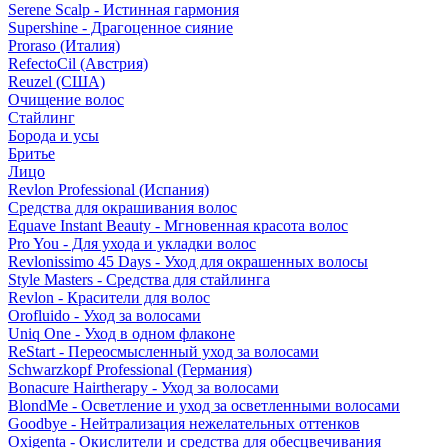
Serene Scalp - Истинная гармония
Supershine - Драгоценное сияние
Proraso (Италия)
RefectoCil (Австрия)
Reuzel (США)
Очищение волос
Стайлинг
Борода и усы
Бритье
Лицо
Revlon Professional (Испания)
Средства для окрашивания волос
Equave Instant Beauty - Мгновенная красота волос
Pro You - Для ухода и укладки волос
Revlonissimo 45 Days - Уход для окрашенных волосы
Style Masters - Средства для стайлинга
Revlon - Красители для волос
Orofluido - Уход за волосами
Uniq One - Уход в одном флаконе
ReStart - Переосмысленный уход за волосами
Schwarzkopf Professional (Германия)
Bonacure Hairtherapy - Уход за волосами
BlondMe - Осветление и уход за осветленными волосами
Goodbye - Нейтрализация нежелательных оттенков
Oxigenta - Окислители и средства для обесцвечивания