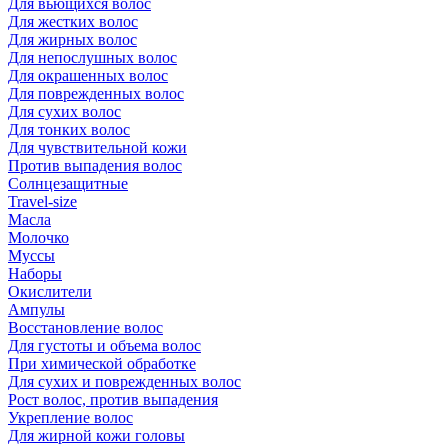
Для вьющихся волос
Для жестких волос
Для жирных волос
Для непослушных волос
Для окрашенных волос
Для поврежденных волос
Для сухих волос
Для тонких волос
Для чувствительной кожи
Против выпадения волос
Солнцезащитные
Travel-size
Масла
Молочко
Муссы
Наборы
Окислители
Ампулы
Восстановление волос
Для густоты и объема волос
При химической обработке
Для сухих и поврежденных волос
Рост волос, против выпадения
Укрепление волос
Для жирной кожи головы