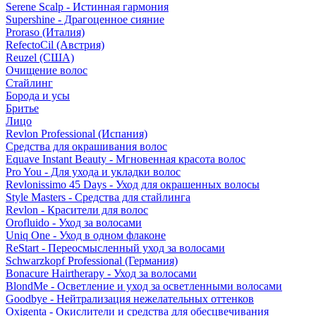
Serene Scalp - Истинная гармония
Supershine - Драгоценное сияние
Proraso (Италия)
RefectoCil (Австрия)
Reuzel (США)
Очищение волос
Стайлинг
Борода и усы
Бритье
Лицо
Revlon Professional (Испания)
Средства для окрашивания волос
Equave Instant Beauty - Мгновенная красота волос
Pro You - Для ухода и укладки волос
Revlonissimo 45 Days - Уход для окрашенных волосы
Style Masters - Средства для стайлинга
Revlon - Красители для волос
Orofluido - Уход за волосами
Uniq One - Уход в одном флаконе
ReStart - Переосмысленный уход за волосами
Schwarzkopf Professional (Германия)
Bonacure Hairtherapy - Уход за волосами
BlondMe - Осветление и уход за осветленными волосами
Goodbye - Нейтрализация нежелательных оттенков
Oxigenta - Окислители и средства для обесцвечивания