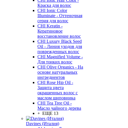
CHI Ionic Hair Color -
Краска для волос
CHI Ionic Color
Illuminate - Оттеночная
серия для волос
CHI Keratin -
Кератиновое
восстановление волос
CHI Luxury Black Seed
Oil - Линия уходов для
поврежденных волос
CHI Magnified Volume -
Для тонких волос
CHI Olive Organics - На
основе натуральных
ингредиентов
CHI Rose Hip Oil -
Защита цвета
окрашенных волос с
маслом шиповника
CHI Tea Tree Oil -
Масло чайного дерева
+ ЕЩЕ 13
Davines (Италия)