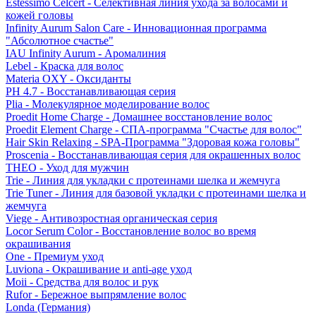
Estessimo Celcert - Селективная линия ухода за волосами и
кожей головы
Infinity Aurum Salon Care - Инновационная программа
"Абсолютное счастье"
IAU Infinity Aurum - Аромалиния
Lebel - Краска для волос
Materia OXY - Оксиданты
PH 4.7 - Восстанавливающая серия
Plia - Молекулярное моделирование волос
Proedit Home Charge - Домашнее восстановление волос
Proedit Element Charge - СПА-программа "Счастье для волос"
Hair Skin Relaxing - SPA-Программа "Здоровая кожа головы"
Proscenia - Восстанавливающая серия для окрашенных волос
THEO - Уход для мужчин
Trie - Линия для укладки с протеинами шелка и жемчуга
Trie Tuner - Линия для базовой укладки с протеинами шелка и
жемчуга
Viege - Антивозростная органическая серия
Locor Serum Color - Восстановление волос во время
окрашивания
One - Премиум уход
Luviona - Окрашивание и anti-age уход
Moii - Средства для волос и рук
Rufor - Бережное выпрямление волос
Londa (Германия)