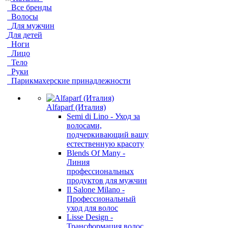
Все бренды
Волосы
Для мужчин
Для детей
Ноги
Лицо
Тело
Руки
Парикмахерские принадлежности
Alfaparf (Италия)
Semi di Lino - Уход за
волосами,
подчеркивающий вашу
естественную красоту
Blends Of Many -
Линия
профессиональных
продуктов для мужчин
Il Salone Milano -
Профессиональный
уход для волос
Lisse Design -
Трансформация волос