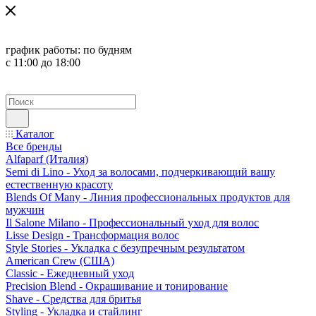
график работы:
по будням
с 11:00 до 18:00
Каталог
Все бренды
Alfaparf (Италия)
Semi di Lino - Уход за волосами, подчеркивающий вашу
естественную красоту
Blends Of Many - Линия профессиональных продуктов для
мужчин
Il Salone Milano - Профессиональный уход для волос
Lisse Design - Трансформация волос
Style Stories - Укладка с безупречным результатом
American Crew (США)
Classic - Ежедневный уход
Precision Blend - Окрашивание и тонирование
Shave - Средства для бритья
Styling - Укладка и стайлинг