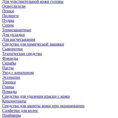
Для чувствительной кожи головы
Осветлители
Пенки
Пилинги
Пудры
Спреи
Термозащитные
Для укладки
Для расчесывания
Средства для химической завивки
Сыворотки
Технические средства
Флюиды
Скрабы
Пасты
Уход с кератином
Эссенции
Тоники
Глины
Помады
Средства для удаления краски с кожи
Концентраты
Средства для защиты кожи при окрашивании
Салфетки для волос
Праймеры