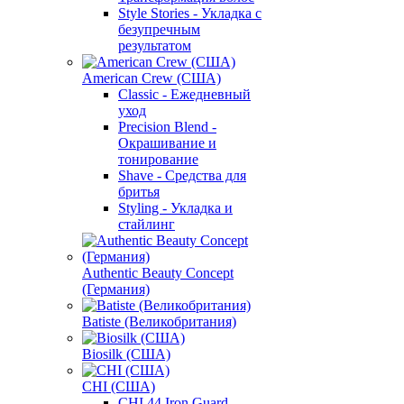
Style Stories - Укладка с
безупречным
результатом
American Crew (США)
Classic - Ежедневный
уход
Precision Blend -
Окрашивание и
тонирование
Shave - Средства для
бритья
Styling - Укладка и
стайлинг
Authentic Beauty Concept
(Германия)
Batiste (Великобритания)
Biosilk (США)
CHI (США)
CHI 44 Iron Guard -