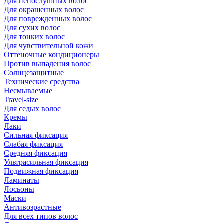
Для непослушных волос
Для окрашенных волос
Для поврежденных волос
Для сухих волос
Для тонких волос
Для чувствительной кожи
Оттеночные кондиционеры
Против выпадения волос
Солнцезащитные
Технические средства
Несмываемые
Travel-size
Для седых волос
Кремы
Лаки
Сильная фиксация
Слабая фиксация
Средняя фиксация
Ультрасильная фиксация
Подвижная фиксация
Ламинаты
Лосьоны
Маски
Антивозрастные
Для всех типов волос