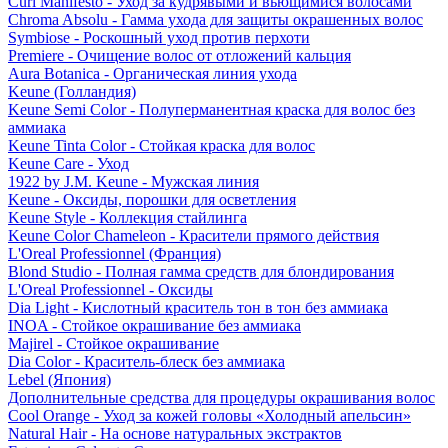
Curl Manifesto - Уход за кудрявыми и вьющимися волосами
Chroma Absolu - Гамма ухода для защиты окрашенных волос
Symbiose - Роскошный уход против перхоти
Premiere - Очищение волос от отложений кальция
Aura Botanica - Органическая линия ухода
Keune (Голландия)
Keune Semi Color - Полуперманентная краска для волос без
аммиака
Keune Tinta Color - Стойкая краска для волос
Keune Care - Уход
1922 by J.M. Keune - Мужская линия
Keune - Оксиды, порошки для осветления
Keune Style - Коллекция стайлинга
Keune Color Chameleon - Красители прямого действия
L'Oreal Professionnel (Франция)
Blond Studio - Полная гамма средств для блондирования
L'Oreal Professionnel - Оксиды
Dia Light - Кислотный краситель тон в тон без аммиака
INOA - Стойкое окрашивание без аммиака
Majirel - Стойкое окрашивание
Dia Color - Краситель-блеск без аммиака
Lebel (Япония)
Дополнительные средства для процедуры окрашивания волос
Cool Orange - Уход за кожей головы «Холодный апельсин»
Natural Hair - На основе натуральных экстрактов