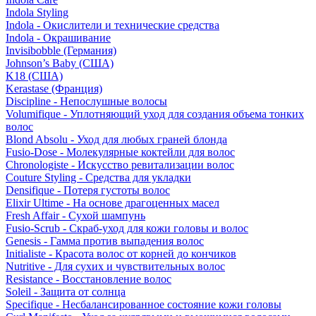
Indola Styling
Indola - Окислители и технические средства
Indola - Окрашивание
Invisibobble (Германия)
Johnson’s Baby (США)
K18 (США)
Kerastase (Франция)
Discipline - Непослушные волосы
Volumifique - Уплотняющий уход для создания объема тонких
волос
Blond Absolu - Уход для любых граней блонда
Fusio-Dose - Молекулярные коктейли для волос
Chronologiste - Искусство ревитализации волос
Couture Styling - Средства для укладки
Densifique - Потеря густоты волос
Elixir Ultime - На основе драгоценных масел
Fresh Affair - Сухой шампунь
Fusio-Scrub - Скраб-уход для кожи головы и волос
Genesis - Гамма против выпадения волос
Initialiste - Красота волос от корней до кончиков
Nutritive - Для сухих и чувствительных волос
Resistance - Восстановление волос
Soleil - Защита от солнца
Specifique - Несбалансированное состояние кожи головы