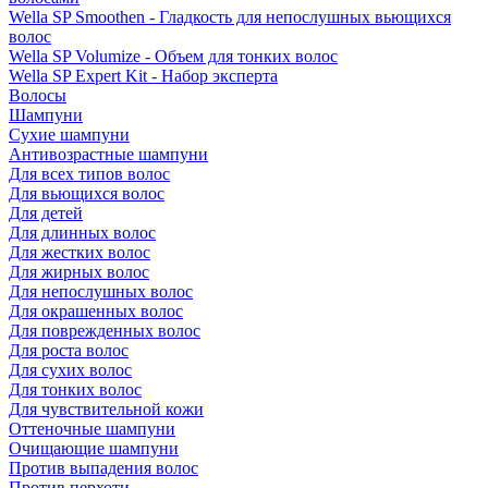
Wella SP Smoothen - Гладкость для непослушных вьющихся
волос
Wella SP Volumize - Объем для тонких волос
Wella SP Expert Kit - Набор эксперта
Волосы
Шампуни
Сухие шампуни
Антивозрастные шампуни
Для всех типов волос
Для вьющихся волос
Для детей
Для длинных волос
Для жестких волос
Для жирных волос
Для непослушных волос
Для окрашенных волос
Для поврежденных волос
Для роста волос
Для сухих волос
Для тонких волос
Для чувствительной кожи
Оттеночные шампуни
Очищающие шампуни
Против выпадения волос
Против перхоти