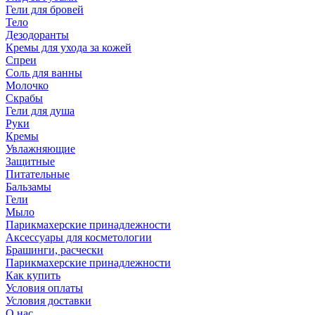
Гели для бровей
Тело
Дезодоранты
Кремы для ухода за кожей
Спреи
Соль для ванны
Молочко
Скрабы
Гели для душа
Руки
Кремы
Увлажняющие
Защитные
Питательные
Бальзамы
Гели
Мыло
Парикмахерские принадлежности
Аксессуары для косметологии
Брашинги, расчески
Парикмахерские принадлежности
Как купить
Условия оплаты
Условия доставки
О нас