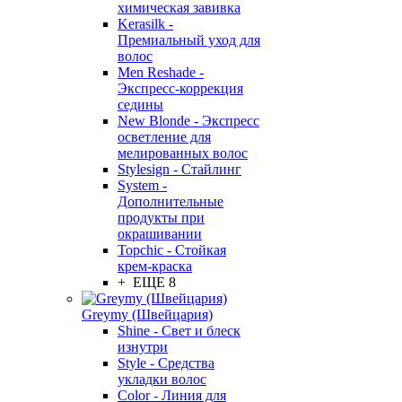
химическая завивка
Kerasilk -
Премиальный уход для
волос
Men Reshade -
Экспресс-коррекция
седины
New Blonde - Экспресс
осветление для
мелированных волос
Stylesign - Стайлинг
System -
Дополнительные
продукты при
окрашивании
Topchic - Стойкая
крем-краска
+ ЕЩЕ 8
Greymy (Швейцария)
Shine - Свет и блеск
изнутри
Style - Средства
укладки волос
Color - Линия для