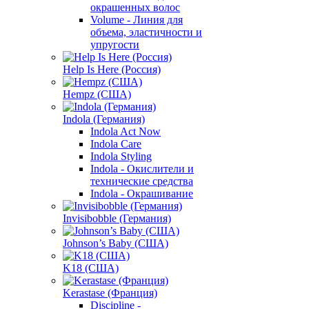
окрашенных волос
Volume - Линия для
объема, эластичности и
упругости
Help Is Here (Россия)
Hempz (США)
Indola (Германия)
Indola Act Now
Indola Care
Indola Styling
Indola - Окислители и
технические средства
Indola - Окрашивание
Invisibobble (Германия)
Johnson’s Baby (США)
K18 (США)
Kerastase (Франция)
Discipline -