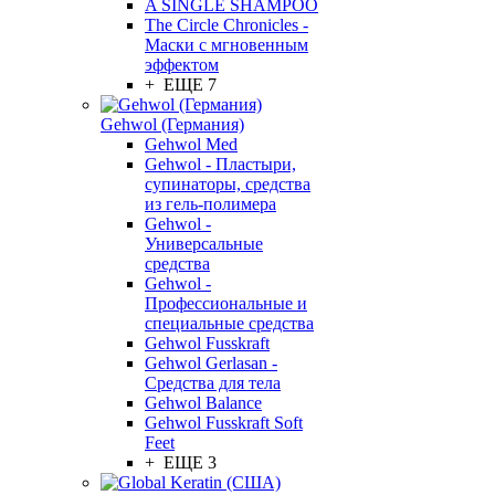
A SINGLE SHAMPOO
The Circle Chronicles -
Маски с мгновенным
эффектом
+ ЕЩЕ 7
Gehwol (Германия)
Gehwol Med
Gehwol - Пластыри,
супинаторы, средства
из гель-полимера
Gehwol -
Универсальные
средства
Gehwol -
Профессиональные и
специальные средства
Gehwol Fusskraft
Gehwol Gerlasan -
Средства для тела
Gehwol Balance
Gehwol Fusskraft Soft
Feet
+ ЕЩЕ 3