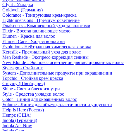
Glynt - Укладка
Goldwell (Германия)
Colorance - Тонирующая крем-краска
Lightdimensions - Премиум-осветление
Dualsenses - Комплексный уход за волосами
Elixir - Восстанавливающее масло
Elumen - Краска для волос
Elumen Care - Уход за волосами
Evolution - Нейтральная химическая завивка
Kerasilk - Премиальный уход для волос
Men Reshade - Экспресс-коррекция седины
New Blonde - Экспресс осветление для мелированных волос
Stylesign - Стайлинг
System - Дополнительные продукты при окрашивании
Topchic - Стойкая крем-краска
Greymy (Швейцария)
Shine - Свет и блеск изнутри
Style - Средства укладки волос
Color - Линия для окрашенных волос
Volume - Линия для объема, эластичности и упругости
Help Is Here (Россия)
Hempz (США)
Indola (Германия)
Indola Act Now
Indola Care