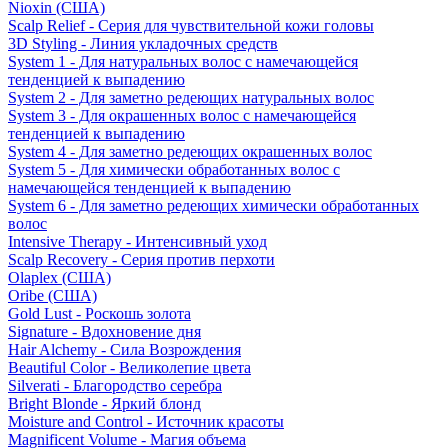
Nioxin (США)
Scalp Relief - Серия для чувствительной кожи головы
3D Styling - Линия укладочных средств
System 1 - Для натуральных волос с намечающейся
тенденцией к выпадению
System 2 - Для заметно редеющих натуральных волос
System 3 - Для окрашенных волос с намечающейся
тенденцией к выпадению
System 4 - Для заметно редеющих окрашенных волос
System 5 - Для химически обработанных волос с
намечающейся тенденцией к выпадению
System 6 - Для заметно редеющих химически обработанных
волос
Intensive Therapy - Интенсивный уход
Scalp Recovery - Серия против перхоти
Olaplex (США)
Oribe (США)
Gold Lust - Роскошь золота
Signature - Вдохновение дня
Hair Alchemy - Сила Возрождения
Beautiful Color - Великолепие цвета
Silverati - Благородство серебра
Bright Blonde - Яркий блонд
Moisture and Control - Источник красоты
Magnificent Volume - Магия объема