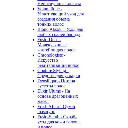
Непослушные волосы
Volumifique -
Уплотняющий уход для
создания объема
тонких волос
Blond Absolu - Уход для
любых граней блонда
Fusio-Dose -
Молекулярные
коктейли для волос
Chronologiste -
Искусство
ревитализации волос
Couture Styling -
Средства для укладки
Densifique - Потеря
густоты волос
Elixir Ultime - На
основе драгоценных
масел
Fresh Affair - Сухой
шампунь
Fusio-Scrub - Скраб-
уход для кожи головы
и волос