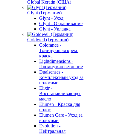
Global Keratin (США)
Glynt (Германия)
Glynt - Уход
Glynt - Окрашивание
Glynt - Укладка
Goldwell (Германия)
Colorance -
Тонирующая крем-
краска
Lightdimensions -
Премиум-осветление
Dualsenses -
Комплексный уход за
волосами
Elixir -
Восстанавливающее
масло
Elumen - Краска для
волос
Elumen Care - Уход за
волосами
Evolution -
Нейтральная