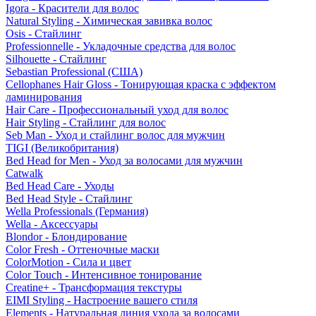
Igora - Красители для волос
Natural Styling - Химическая завивка волос
Osis - Стайлинг
Professionnelle - Укладочные средства для волос
Silhouette - Стайлинг
Sebastian Professional (США)
Cellophanes Hair Gloss - Тонирующая краска с эффектом
ламинирования
Hair Care - Профессиональный уход для волос
Hair Styling - Стайлинг для волос
Seb Man - Уход и стайлинг волос для мужчин
TIGI (Великобритания)
Bed Head for Men - Уход за волосами для мужчин
Catwalk
Bed Head Care - Уходы
Bed Head Style - Стайлинг
Wella Professionals (Германия)
Wella - Аксессуары
Blondor - Блондирование
Color Fresh - Оттеночные маски
ColorMotion - Сила и цвет
Color Touch - Интенсивное тонирование
Creatine+ - Трансформация текстуры
EIMI Styling - Настроение вашего стиля
Elements - Натуральная линия ухода за волосами