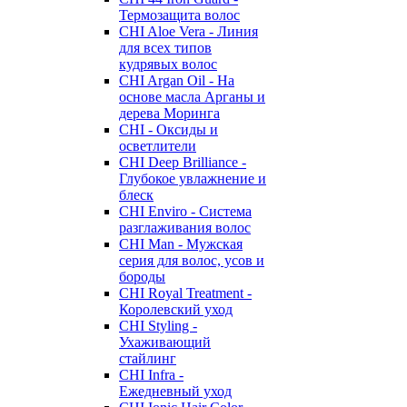
Термозащита волос
CHI Aloe Vera - Линия
для всех типов
кудрявых волос
CHI Argan Oil - На
основе масла Арганы и
дерева Моринга
CHI - Оксиды и
осветлители
CHI Deep Brilliance -
Глубокое увлажнение и
блеск
CHI Enviro - Система
разглаживания волос
CHI Man - Мужская
серия для волос, усов и
бороды
CHI Royal Treatment -
Королевский уход
CHI Styling -
Ухаживающий
стайлинг
CHI Infra -
Ежедневный уход