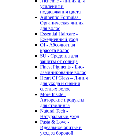
Alchemic - Линия для
усиления и
поддержания цвета
Authentic Formulas -
Органическая линия
для волос
Essential Haircare -
Eжедневный уход
OI - Абсолютная
красота волос
SU - Средства для
защиты от солнца
Finest Pigments - Био-
ламинирование волос
Heart Of Glass – Линия
для ухода и сияния
светлых волос
More Inside -
Авторские продукты
для стайлинга
Natural Tech -
Натуральный уход
Pasta & Love -
Идеальное бритье и
уход за бородой