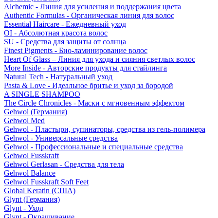
Alchemic - Линия для усиления и поддержания цвета
Authentic Formulas - Органическая линия для волос
Essential Haircare - Eжедневный уход
OI - Абсолютная красота волос
SU - Средства для защиты от солнца
Finest Pigments - Био-ламинирование волос
Heart Of Glass – Линия для ухода и сияния светлых волос
More Inside - Авторские продукты для стайлинга
Natural Tech - Натуральный уход
Pasta & Love - Идеальное бритье и уход за бородой
A SINGLE SHAMPOO
The Circle Chronicles - Маски с мгновенным эффектом
Gehwol (Германия)
Gehwol Med
Gehwol - Пластыри, супинаторы, средства из гель-полимера
Gehwol - Универсальные средства
Gehwol - Профессиональные и специальные средства
Gehwol Fusskraft
Gehwol Gerlasan - Средства для тела
Gehwol Balance
Gehwol Fusskraft Soft Feet
Global Keratin (США)
Glynt (Германия)
Glynt - Уход
Glynt - Окрашивание