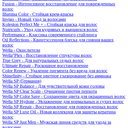
Fusion - Интенсивное восстановление для поврежденных
волос
Illumina Color - Стойкая крем-краска
Invigo - Новый уход за волосами
Koleston Perfect Me + - Стойкая краска для волос
Nutricurls - Уход для кудрявых и вьющихся волос
Performance - Классика современного стайлинга
Oil Reflections - Квинтэссенция блеска для сияния ваших
волос
Wella - Окислители
Wella°Plex - Восстановление структуры волос
True Grey - Для натуральных седых волос
Ultimate Repair - Роскошное восстановление
Color Renew - Удаление пигмента без вреда для волос
Shinefinity - Стойкое цветное глазирование без аммиака
Wella SP (Германия)
Wella SP Balance - Для чувствительной кожи головы
Wella SP Clear Scalp - Очищение против перхоти
Wella SP Color Save - Сохранение цвета для окрашенных волос
Wella SP Hydrate - Увлажнение для нормальных и сухих волос
Wella SP Repair - Восстановление для поврежденных волос
Wella SP Luxe Oil - Новая коллекция для защиты кератина
волос
Wella SP Just Men - Мужская линия средств для ухода за
волосами