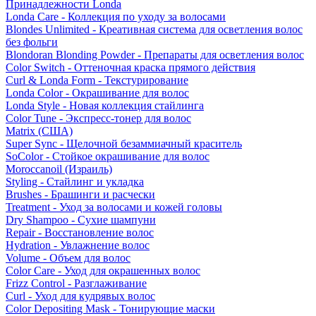
Принадлежности Londa
Londa Care - Коллекция по уходу за волосами
Blondes Unlimited - Креативная система для осветления волос
без фольги
Blondoran Blonding Powder - Препараты для осветления волос
Color Switch - Оттеночная краска прямого действия
Curl & Londa Form - Текстурирование
Londa Color - Окрашивание для волос
Londa Style - Новая коллекция стайлинга
Color Tune - Экспресс-тонер для волос
Matrix (США)
Super Sync - Щелочной безаммиачный краситель
SoColor - Стойкое окрашивание для волос
Moroccanoil (Израиль)
Styling - Стайлинг и укладка
Brushes - Брашинги и расчески
Treatment - Уход за волосами и кожей головы
Dry Shampoo - Сухие шампуни
Repair - Восстановление волос
Hydration - Увлажнение волос
Volume - Объем для волос
Color Care - Уход для окрашенных волос
Frizz Control - Разглаживание
Curl - Уход для кудрявых волос
Color Depositing Mask - Тонирующие маски