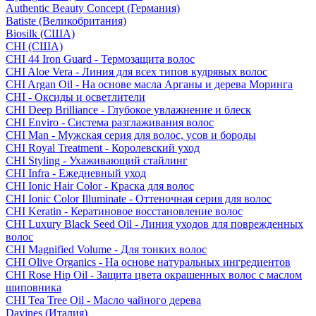
Authentic Beauty Concept (Германия)
Batiste (Великобритания)
Biosilk (США)
CHI (США)
CHI 44 Iron Guard - Термозащита волос
CHI Aloe Vera - Линия для всех типов кудрявых волос
CHI Argan Oil - На основе масла Арганы и дерева Моринга
CHI - Оксиды и осветлители
CHI Deep Brilliance - Глубокое увлажнение и блеск
CHI Enviro - Система разглаживания волос
CHI Man - Мужская серия для волос, усов и бороды
CHI Royal Treatment - Королевский уход
CHI Styling - Ухаживающий стайлинг
CHI Infra - Ежедневный уход
CHI Ionic Hair Color - Краска для волос
CHI Ionic Color Illuminate - Оттеночная серия для волос
CHI Keratin - Кератиновое восстановление волос
CHI Luxury Black Seed Oil - Линия уходов для поврежденных
волос
CHI Magnified Volume - Для тонких волос
CHI Olive Organics - На основе натуральных ингредиентов
CHI Rose Hip Oil - Защита цвета окрашенных волос с маслом
шиповника
CHI Tea Tree Oil - Масло чайного дерева
Davines (Италия)