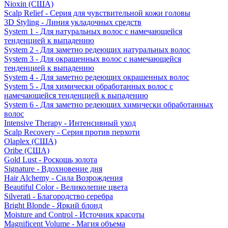
Nioxin (США)
Scalp Relief - Серия для чувствительной кожи головы
3D Styling - Линия укладочных средств
System 1 - Для натуральных волос с намечающейся
тенденцией к выпадению
System 2 - Для заметно редеющих натуральных волос
System 3 - Для окрашенных волос с намечающейся
тенденцией к выпадению
System 4 - Для заметно редеющих окрашенных волос
System 5 - Для химически обработанных волос с
намечающейся тенденцией к выпадению
System 6 - Для заметно редеющих химически обработанных
волос
Intensive Therapy - Интенсивный уход
Scalp Recovery - Серия против перхоти
Olaplex (США)
Oribe (США)
Gold Lust - Роскошь золота
Signature - Вдохновение дня
Hair Alchemy - Сила Возрождения
Beautiful Color - Великолепие цвета
Silverati - Благородство серебра
Bright Blonde - Яркий блонд
Moisture and Control - Источник красоты
Magnificent Volume - Магия объема