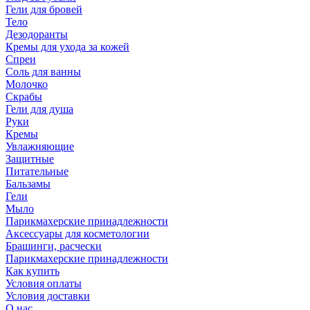
Гели для бровей
Тело
Дезодоранты
Кремы для ухода за кожей
Спреи
Соль для ванны
Молочко
Скрабы
Гели для душа
Руки
Кремы
Увлажняющие
Защитные
Питательные
Бальзамы
Гели
Мыло
Парикмахерские принадлежности
Аксессуары для косметологии
Брашинги, расчески
Парикмахерские принадлежности
Как купить
Условия оплаты
Условия доставки
О нас