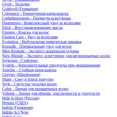
Glynt - Укладка
Goldwell (Германия)
Colorance - Тонирующая крем-краска
Lightdimensions - Премиум-осветление
Dualsenses - Комплексный уход за волосами
Elixir - Восстанавливающее масло
Elumen - Краска для волос
Elumen Care - Уход за волосами
Evolution - Нейтральная химическая завивка
Kerasilk - Премиальный уход для волос
Men Reshade - Экспресс-коррекция седины
New Blonde - Экспресс осветление для мелированных волос
Stylesign - Стайлинг
System - Дополнительные продукты при окрашивании
Topchic - Стойкая крем-краска
Greymy (Швейцария)
Shine - Свет и блеск изнутри
Style - Средства укладки волос
Color - Линия для окрашенных волос
Volume - Линия для объема, эластичности и упругости
Help Is Here (Россия)
Hempz (США)
Indola (Германия)
Indola Act Now
Indola Care