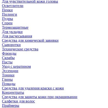
Для чувствительной кожи головы
Осветлители
Пенки
Пилинги
Пудры
Спреи
Термозащитные
Для укладки
Для расчесывания
Средства для химической завивки
Сыворотки
Технические средства
Флюиды
Скрабы
Пасты
Уход с кератином
Эссенции
Тоники
Глины
Помады
Средства для удаления краски с кожи
Концентраты
Средства для защиты кожи при окрашивании
Салфетки для волос
Праймеры