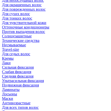
Для непослушных волос
Для окрашенных волос
Для поврежденных волос
Для сухих волос
Для тонких волос
Для чувствительной кожи
Оттеночные кондиционеры
Против выпадения волос
Солнцезащитные
Технические средства
Несмываемые
Travel-size
Для седых волос
Кремы
Лаки
Сильная фиксация
Слабая фиксация
Средняя фиксация
Ультрасильная фиксация
Подвижная фиксация
Ламинаты
Лосьоны
Маски
Антивозрастные
Для всех типов волос