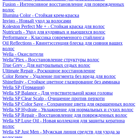
Fusion - Интенсивное восстановление для поврежденных
волос
Illumina Color - Стойкая крем-краска
Invigo - Новый уход за волосами
Koleston Perfect Me + - Стойкая краска для волос
Nutricurls - Уход для кудрявых и вьющихся волос
Performance - Классика современного стайлинга
Oil Reflections - Квинтэссенция блеска для сияния ваших
волос
Wella - Окислители
Wella°Plex - Восстановление структуры волос
True Grey - Для натуральных седых волос
Ultimate Repair - Роскошное восстановление
Color Renew - Удаление пигмента без вреда для волос
Shinefinity - Стойкое цветное глазирование без аммиака
Wella SP (Германия)
Wella SP Balance - Для чувствительной кожи головы
Wella SP Clear Scalp - Очищение против перхоти
Wella SP Color Save - Сохранение цвета для окрашенных волос
Wella SP Hydrate - Увлажнение для нормальных и сухих волос
Wella SP Repair - Восстановление для поврежденных волос
Wella SP Luxe Oil - Новая коллекция для защиты кератина
волос
Wella SP Just Men - Мужская линия средств для ухода за
волосами