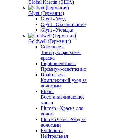
Global Keratin (США)
Glynt (Германия)
Glynt - Уход
Glynt - Окрашивание
Glynt - Укладка
Goldwell (Германия)
Colorance -
Тонирующая крем-
краска
Lightdimensions -
Премиум-осветление
Dualsenses -
Комплексный уход за
волосами
Elixir -
Восстанавливающее
масло
Elumen - Краска для
волос
Elumen Care - Уход за
волосами
Evolution -
Нейтральная