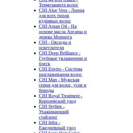
Термозащита волос
CHI Aloe Vera - Линия
для всех типов
кудрявых волос
CHI Argan Oil - На
основе масла Арганы и
дерева Моринга
CHI - Оксиды и
осветлители
CHI Deep Brilliance -
Глубокое увлажнение и
блеск
CHI Enviro - Система
разглаживания волос
CHI Man - Мужская
серия для волос, усов и
бороды
CHI Royal Treatment -
Королевский уход
CHI Styling -
Ухаживающий
стайлинг
CHI Infra -
Ежедневный уход