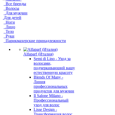
Все бренды
Волосы
Для мужчин
Для детей
Ноги
Лицо
Тело
Руки
Парикмахерские принадлежности
Alfaparf (Италия)
Semi di Lino - Уход за
волосами,
подчеркивающий вашу
естественную красоту
Blends Of Many -
Линия
профессиональных
продуктов для мужчин
Il Salone Milano -
Профессиональный
уход для волос
Lisse Design -
Трансформация волос