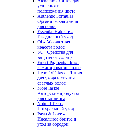
Alchemic - Линия для
усиления и
поддержания цвета
Authentic Formulas -
Органическая линия
для волос
Essential Haircare -
Eжедневный уход
OI - Абсолютная
красота волос
SU - Средства для
защиты от солнца
Finest Pigments - Био-
ламинирование волос
Heart Of Glass – Линия
для ухода и сияния
светлых волос
More Inside -
Авторские продукты
для стайлинга
Natural Tech -
Натуральный уход
Pasta & Love -
Идеальное бритье и
уход за бородой