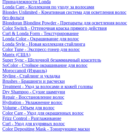
Принадлежности Londa
Londa Care - Коллекция по уходу за волосами
Blondes Unlimited - Креативная система для осветления волос
без фольги
Blondoran Blonding Powder - Препараты для осветления волос
Color Switch - Оттеночная краска прямого действия
Curl & Londa Form - Текстурирование
Londa Color - Окрашивание для волос
Londa Style - Новая коллекция стайлинга
Color Tune - Экспресс-тонер для волос
Matrix (США)
Super Sync - Щелочной безаммиачный краситель
SoColor - Стойкое окрашивание для волос
Moroccanoil (Израиль)
Styling - Стайлинг и укладка
Brushes - Брашинги и расчески
Treatment - Уход за волосами и кожей головы
Dry Shampoo - Сухие шампуни
Repair - Восстановление волос
Hydration - Увлажнение волос
Volume - Объем для волос
Color Care - Уход для окрашенных волос
Frizz Control - Разглаживание
Curl - Уход для кудрявых волос
Color Depositing Mask - Тонирующие маски