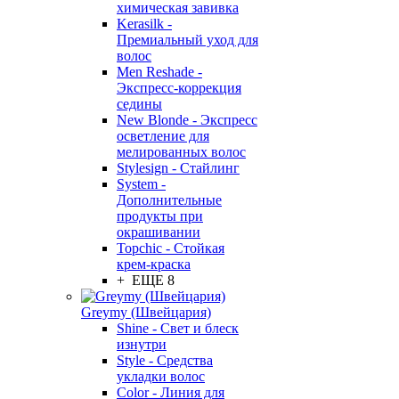
химическая завивка
Kerasilk -
Премиальный уход для
волос
Men Reshade -
Экспресс-коррекция
седины
New Blonde - Экспресс
осветление для
мелированных волос
Stylesign - Стайлинг
System -
Дополнительные
продукты при
окрашивании
Topchic - Стойкая
крем-краска
+ ЕЩЕ 8
Greymy (Швейцария)
Shine - Свет и блеск
изнутри
Style - Средства
укладки волос
Color - Линия для