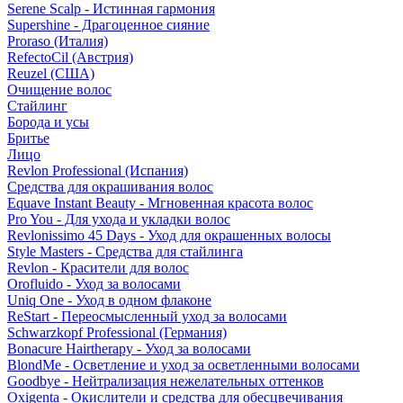
Serene Scalp - Истинная гармония
Supershine - Драгоценное сияние
Proraso (Италия)
RefectoCil (Австрия)
Reuzel (США)
Очищение волос
Стайлинг
Борода и усы
Бритье
Лицо
Revlon Professional (Испания)
Средства для окрашивания волос
Equave Instant Beauty - Мгновенная красота волос
Pro You - Для ухода и укладки волос
Revlonissimo 45 Days - Уход для окрашенных волосы
Style Masters - Средства для стайлинга
Revlon - Красители для волос
Orofluido - Уход за волосами
Uniq One - Уход в одном флаконе
ReStart - Переосмысленный уход за волосами
Schwarzkopf Professional (Германия)
Bonacure Hairtherapy - Уход за волосами
BlondMe - Осветление и уход за осветленными волосами
Goodbye - Нейтрализация нежелательных оттенков
Oxigenta - Окислители и средства для обесцвечивания