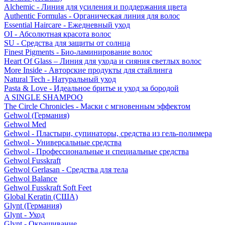
Alchemic - Линия для усиления и поддержания цвета
Authentic Formulas - Органическая линия для волос
Essential Haircare - Eжедневный уход
OI - Абсолютная красота волос
SU - Средства для защиты от солнца
Finest Pigments - Био-ламинирование волос
Heart Of Glass – Линия для ухода и сияния светлых волос
More Inside - Авторские продукты для стайлинга
Natural Tech - Натуральный уход
Pasta & Love - Идеальное бритье и уход за бородой
A SINGLE SHAMPOO
The Circle Chronicles - Маски с мгновенным эффектом
Gehwol (Германия)
Gehwol Med
Gehwol - Пластыри, супинаторы, средства из гель-полимера
Gehwol - Универсальные средства
Gehwol - Профессиональные и специальные средства
Gehwol Fusskraft
Gehwol Gerlasan - Средства для тела
Gehwol Balance
Gehwol Fusskraft Soft Feet
Global Keratin (США)
Glynt (Германия)
Glynt - Уход
Glynt - Окрашивание