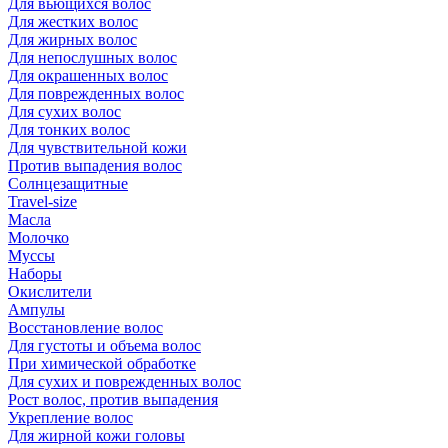
Для вьющихся волос
Для жестких волос
Для жирных волос
Для непослушных волос
Для окрашенных волос
Для поврежденных волос
Для сухих волос
Для тонких волос
Для чувствительной кожи
Против выпадения волос
Солнцезащитные
Travel-size
Масла
Молочко
Муссы
Наборы
Окислители
Ампулы
Восстановление волос
Для густоты и объема волос
При химической обработке
Для сухих и поврежденных волос
Рост волос, против выпадения
Укрепление волос
Для жирной кожи головы