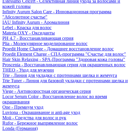
Estessimo Celcert - Селективная линия ухода за волосами и
кожей головы
Infinity Aurum Salon Care - Инновационная программа
"Абсолютное счастье"
IAU Infinity Aurum - Аромалиния
Lebel - Краска для волос
Materia OXY - Оксиданты
PH 4.7 - Восстанавливающая серия
Plia - Молекулярное моделирование волос
Proedit Home Charge - Домашнее восстановление волос
Proedit Element Charge - СПА-программа "Счастье для волос"
Hair Skin Relaxing - SPA-Программа "Здоровая кожа головы"
Proscenia - Восстанавливающая серия для окрашенных волос
THEO - Уход для мужчин
Trie - Линия для укладки с протеинами шелка и жемчуга
Trie Tuner - Линия для базовой укладки с протеинами шелка и
жемчуга
Viege - Антивозростная органическая серия
Locor Serum Color - Восстановление волос во время
окрашивания
One - Премиум уход
Luviona - Окрашивание и anti-age уход
Moii - Средства для волос и рук
Rufor - Бережное выпрямление волос
Londa (Германия)