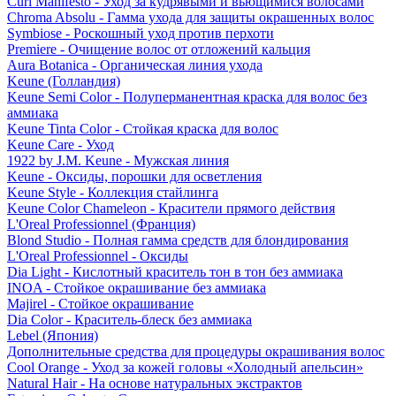
Curl Manifesto - Уход за кудрявыми и вьющимися волосами
Chroma Absolu - Гамма ухода для защиты окрашенных волос
Symbiose - Роскошный уход против перхоти
Premiere - Очищение волос от отложений кальция
Aura Botanica - Органическая линия ухода
Keune (Голландия)
Keune Semi Color - Полуперманентная краска для волос без
аммиака
Keune Tinta Color - Стойкая краска для волос
Keune Care - Уход
1922 by J.M. Keune - Мужская линия
Keune - Оксиды, порошки для осветления
Keune Style - Коллекция стайлинга
Keune Color Chameleon - Красители прямого действия
L'Oreal Professionnel (Франция)
Blond Studio - Полная гамма средств для блондирования
L'Oreal Professionnel - Оксиды
Dia Light - Кислотный краситель тон в тон без аммиака
INOA - Стойкое окрашивание без аммиака
Majirel - Стойкое окрашивание
Dia Color - Краситель-блеск без аммиака
Lebel (Япония)
Дополнительные средства для процедуры окрашивания волос
Cool Orange - Уход за кожей головы «Холодный апельсин»
Natural Hair - На основе натуральных экстрактов