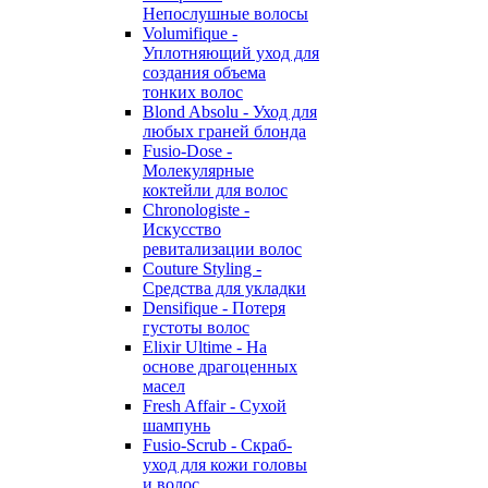
Непослушные волосы
Volumifique -
Уплотняющий уход для
создания объема
тонких волос
Blond Absolu - Уход для
любых граней блонда
Fusio-Dose -
Молекулярные
коктейли для волос
Chronologiste -
Искусство
ревитализации волос
Couture Styling -
Средства для укладки
Densifique - Потеря
густоты волос
Elixir Ultime - На
основе драгоценных
масел
Fresh Affair - Сухой
шампунь
Fusio-Scrub - Скраб-
уход для кожи головы
и волос