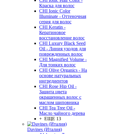
CHI Ionic Hair Color -
Краска для волос
CHI Ionic Color
Illuminate - Оттеночная
серия для волос
CHI Keratin -
Кератиновое
восстановление волос
CHI Luxury Black Seed
Oil - Линия уходов для
поврежденных волос
CHI Magnified Volume -
Для тонких волос
CHI Olive Organics - На
основе натуральных
ингредиентов
CHI Rose Hip Oil -
Защита цвета
окрашенных волос с
маслом шиповника
CHI Tea Tree Oil -
Масло чайного дерева
+ ЕЩЕ 13
Davines (Италия)