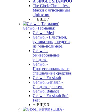
A SINGLE SHAMPOO
The Circle Chronicles -
Маски с мгновенным
эффектом
+ ЕЩЕ 7
Gehwol (Германия)
Gehwol Med
Gehwol - Пластыри,
супинаторы, средства
из гель-полимера
Gehwol -
Универсальные
средства
Gehwol -
Профессиональные и
специальные средства
Gehwol Fusskraft
Gehwol Gerlasan -
Средства для тела
Gehwol Balance
Gehwol Fusskraft Soft
Feet
+ ЕЩЕ 3