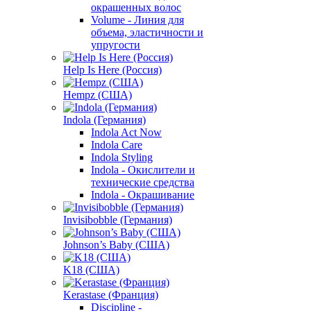
окрашенных волос
Volume - Линия для
объема, эластичности и
упругости
Help Is Here (Россия)
Hempz (США)
Indola (Германия)
Indola Act Now
Indola Care
Indola Styling
Indola - Окислители и
технические средства
Indola - Окрашивание
Invisibobble (Германия)
Johnson’s Baby (США)
K18 (США)
Kerastase (Франция)
Discipline -