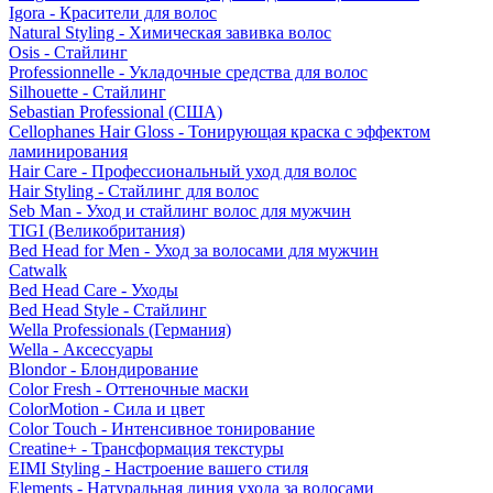
Igora - Красители для волос
Natural Styling - Химическая завивка волос
Osis - Стайлинг
Professionnelle - Укладочные средства для волос
Silhouette - Стайлинг
Sebastian Professional (США)
Cellophanes Hair Gloss - Тонирующая краска с эффектом
ламинирования
Hair Care - Профессиональный уход для волос
Hair Styling - Стайлинг для волос
Seb Man - Уход и стайлинг волос для мужчин
TIGI (Великобритания)
Bed Head for Men - Уход за волосами для мужчин
Catwalk
Bed Head Care - Уходы
Bed Head Style - Стайлинг
Wella Professionals (Германия)
Wella - Аксессуары
Blondor - Блондирование
Color Fresh - Оттеночные маски
ColorMotion - Сила и цвет
Color Touch - Интенсивное тонирование
Creatine+ - Трансформация текстуры
EIMI Styling - Настроение вашего стиля
Elements - Натуральная линия ухода за волосами