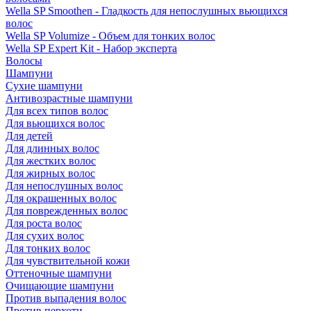
Wella SP Smoothen - Гладкость для непослушных вьющихся
волос
Wella SP Volumize - Объем для тонких волос
Wella SP Expert Kit - Набор эксперта
Волосы
Шампуни
Сухие шампуни
Антивозрастные шампуни
Для всех типов волос
Для вьющихся волос
Для детей
Для длинных волос
Для жестких волос
Для жирных волос
Для непослушных волос
Для окрашенных волос
Для поврежденных волос
Для роста волос
Для сухих волос
Для тонких волос
Для чувствительной кожи
Оттеночные шампуни
Очищающие шампуни
Против выпадения волос
Против перхоти