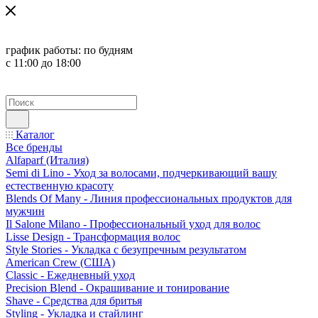
график работы:
по будням
с 11:00 до 18:00
Каталог
Все бренды
Alfaparf (Италия)
Semi di Lino - Уход за волосами, подчеркивающий вашу
естественную красоту
Blends Of Many - Линия профессиональных продуктов для
мужчин
Il Salone Milano - Профессиональный уход для волос
Lisse Design - Трансформация волос
Style Stories - Укладка с безупречным результатом
American Crew (США)
Classic - Ежедневный уход
Precision Blend - Окрашивание и тонирование
Shave - Средства для бритья
Styling - Укладка и стайлинг