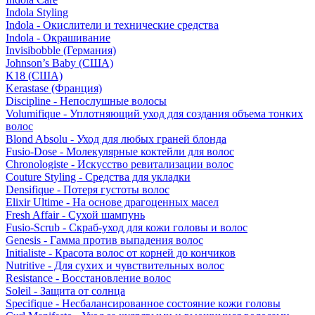
Indola Styling
Indola - Окислители и технические средства
Indola - Окрашивание
Invisibobble (Германия)
Johnson’s Baby (США)
K18 (США)
Kerastase (Франция)
Discipline - Непослушные волосы
Volumifique - Уплотняющий уход для создания объема тонких
волос
Blond Absolu - Уход для любых граней блонда
Fusio-Dose - Молекулярные коктейли для волос
Chronologiste - Искусство ревитализации волос
Couture Styling - Средства для укладки
Densifique - Потеря густоты волос
Elixir Ultime - На основе драгоценных масел
Fresh Affair - Сухой шампунь
Fusio-Scrub - Скраб-уход для кожи головы и волос
Genesis - Гамма против выпадения волос
Initialiste - Красота волос от корней до кончиков
Nutritive - Для сухих и чувствительных волос
Resistance - Восстановление волос
Soleil - Защита от солнца
Specifique - Несбалансированное состояние кожи головы