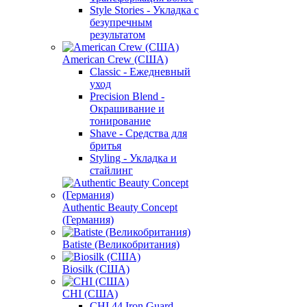
Style Stories - Укладка с
безупречным
результатом
American Crew (США)
Classic - Ежедневный
уход
Precision Blend -
Окрашивание и
тонирование
Shave - Средства для
бритья
Styling - Укладка и
стайлинг
Authentic Beauty Concept
(Германия)
Batiste (Великобритания)
Biosilk (США)
CHI (США)
CHI 44 Iron Guard -