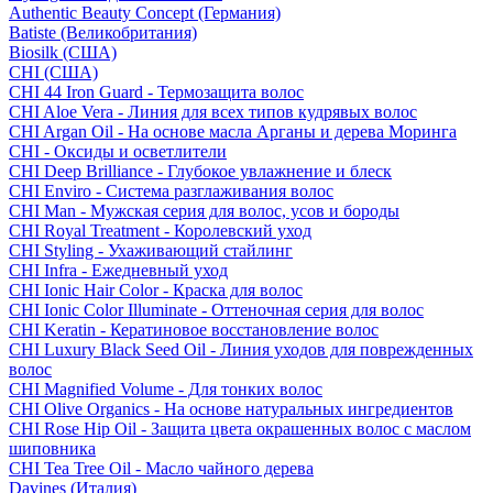
Authentic Beauty Concept (Германия)
Batiste (Великобритания)
Biosilk (США)
CHI (США)
CHI 44 Iron Guard - Термозащита волос
CHI Aloe Vera - Линия для всех типов кудрявых волос
CHI Argan Oil - На основе масла Арганы и дерева Моринга
CHI - Оксиды и осветлители
CHI Deep Brilliance - Глубокое увлажнение и блеск
CHI Enviro - Система разглаживания волос
CHI Man - Мужская серия для волос, усов и бороды
CHI Royal Treatment - Королевский уход
CHI Styling - Ухаживающий стайлинг
CHI Infra - Ежедневный уход
CHI Ionic Hair Color - Краска для волос
CHI Ionic Color Illuminate - Оттеночная серия для волос
CHI Keratin - Кератиновое восстановление волос
CHI Luxury Black Seed Oil - Линия уходов для поврежденных
волос
CHI Magnified Volume - Для тонких волос
CHI Olive Organics - На основе натуральных ингредиентов
CHI Rose Hip Oil - Защита цвета окрашенных волос с маслом
шиповника
CHI Tea Tree Oil - Масло чайного дерева
Davines (Италия)