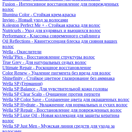
Fusion - Интенсивное восстановление для поврежденных
волос
Illumina Color - Стойкая крем-краска
Invigo - Новый уход за волосами
Koleston Perfect Me + - Стойкая краска для волос
Nutricurls - Уход для кудрявых и вьющихся волос
Performance - Классика современного стайлинга
Oil Reflections - Квинтэссенция блеска для сияния ваших
волос
Wella - Окислители
Wella°Plex - Восстановление структуры волос
True Grey - Для натуральных седых волос
Ultimate Repair - Роскошное восстановление
Color Renew - Удаление пигмента без вреда для волос
Shinefinity - Стойкое цветное глазирование без аммиака
Wella SP (Германия)
Wella SP Balance - Для чувствительной кожи головы
Wella SP Clear Scalp - Очищение против перхоти
Wella SP Color Save - Сохранение цвета для окрашенных волос
Wella SP Hydrate - Увлажнение для нормальных и сухих волос
Wella SP Repair - Восстановление для поврежденных волос
Wella SP Luxe Oil - Новая коллекция для защиты кератина
волос
Wella SP Just Men - Мужская линия средств для ухода за
волосами