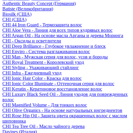
Authentic Beauty Concept (Германия)
Batiste (Великобритания)
Biosilk (США)
CHI (США)
CHI 44 Iron Guard - Термозащита волос
CHI Aloe Vera - Линия для всех типов кудрявых волос
CHI Argan Oil - На основе масла Арганы и дерева Моринга
CHI - Оксиды и осветлители
CHI Deep Brilliance - Глубокое увлажнение и блеск
CHI Enviro - Система разглаживания волос
CHI Man - Мужская серия для волос, усов и бороды
CHI Royal Treatment - Королевский уход
CHI Styling - Ухаживающий стайлинг
CHI Infra - Ежедневный уход
CHI Ionic Hair Color - Краска для волос
CHI Ionic Color Illuminate - Оттеночная серия для волос
CHI Keratin - Кератиновое восстановление волос
CHI Luxury Black Seed Oil - Линия уходов для поврежденных
волос
CHI Magnified Volume - Для тонких волос
CHI Olive Organics - На основе натуральных ингредиентов
CHI Rose Hip Oil - Защита цвета окрашенных волос с маслом
шиповника
CHI Tea Tree Oil - Масло чайного дерева
Davines (Италия)