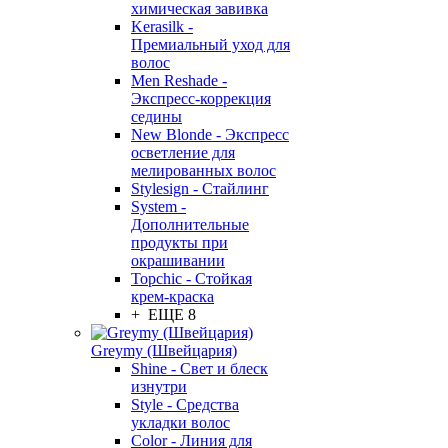
химическая завивка
Kerasilk -
Премиальный уход для
волос
Men Reshade -
Экспресс-коррекция
седины
New Blonde - Экспресс
осветление для
мелированных волос
Stylesign - Стайлинг
System -
Дополнительные
продукты при
окрашивании
Topchic - Стойкая
крем-краска
+ ЕЩЕ 8
Greymy (Швейцария)
Shine - Свет и блеск
изнутри
Style - Средства
укладки волос
Color - Линия для