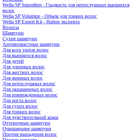
Wella SP Smoothen - Гладкость для непослушных вьющихся
волос
Wella SP Volumize - Объем для тонких волос
Wella SP Expert Kit - Набор эксперта
Волосы
Шампуни
Сухие шампуни
Антивозрастные шампуни
Для всех типов волос
Для вьющихся волос
Для детей
Для длинных волос
Для жестких волос
Для жирных волос
Для непослушных волос
Для окрашенных волос
Для поврежденных волос
Для роста волос
Для сухих волос
Для тонких волос
Для чувствительной кожи
Оттеночные шампуни
Очищающие шампуни
Против выпадения волос
Против перхоти