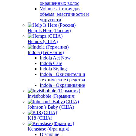
окрашенных волос
Volume - Линия для
объема, эластичности и
упругости
Help Is Here (Россия)
Hempz (США)
Indola (Германия)
Indola Act Now
Indola Care
Indola Styling
Indola - Окислители и
технические средства
Indola - Окрашивание
Invisibobble (Германия)
Johnson’s Baby (США)
K18 (США)
Kerastase (Франция)
Discipline -