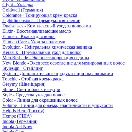
Glynt - Укладка
Goldwell (Германия)
Colorance - Тонирующая крем-краска
Lightdimensions - Премиум-осветление
Dualsenses - Комплексный уход за волосами
Elixir - Восстанавливающее масло
Elumen - Краска для волос
Elumen Care - Уход за волосами
Evolution - Нейтральная химическая завивка
Kerasilk - Премиальный уход для волос
Men Reshade - Экспресс-коррекция седины
New Blonde - Экспресс осветление для мелированных волос
Stylesign - Стайлинг
System - Дополнительные продукты при окрашивании
Topchic - Стойкая крем-краска
Greymy (Швейцария)
Shine - Свет и блеск изнутри
Style - Средства укладки волос
Color - Линия для окрашенных волос
Volume - Линия для объема, эластичности и упругости
Help Is Here (Россия)
Hempz (США)
Indola (Германия)
Indola Act Now
Indola Care