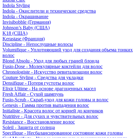
Indola Styling
Indola - Окислители и технические средства
Indola - Окрашивание
Invisibobble (Германия)
Johnson’s Baby (США)
K18 (США)
Kerastase (Франция)
Discipline - Непослушные волосы
Volumifique - Уплотняющий уход для создания объема тонких
волос
Blond Absolu - Уход для любых граней блонда
Fusio-Dose - Молекулярные коктейли для волос
Chronologiste - Искусство ревитализации волос
Couture Styling - Средства для укладки
Densifique - Потеря густоты волос
Elixir Ultime - На основе драгоценных масел
Fresh Affair - Сухой шампунь
Fusio-Scrub - Скраб-уход для кожи головы и волос
Genesis - Гамма против выпадения волос
Initialiste - Красота волос от корней до кончиков
Nutritive - Для сухих и чувствительных волос
Resistance - Восстановление волос
Soleil - Защита от солнца
Specifique - Несбалансированное состояние кожи головы