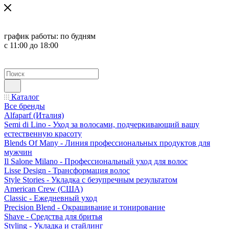
график работы:
по будням
с 11:00 до 18:00
Каталог
Все бренды
Alfaparf (Италия)
Semi di Lino - Уход за волосами, подчеркивающий вашу
естественную красоту
Blends Of Many - Линия профессиональных продуктов для
мужчин
Il Salone Milano - Профессиональный уход для волос
Lisse Design - Трансформация волос
Style Stories - Укладка с безупречным результатом
American Crew (США)
Classic - Ежедневный уход
Precision Blend - Окрашивание и тонирование
Shave - Средства для бритья
Styling - Укладка и стайлинг