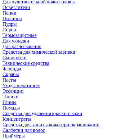
Для чувствительной кожи головы
Осветлители
Пенки
Пилинги
Пудры
Спреи
Термозащитные
Для укладки
Для расчесывания
Средства для химической завивки
Сыворотки
Технические средства
Флюиды
Скрабы
Пасты
Уход с кератином
Эссенции
Тоники
Глины
Помады
Средства для удаления краски с кожи
Концентраты
Средства для защиты кожи при окрашивании
Салфетки для волос
Праймеры