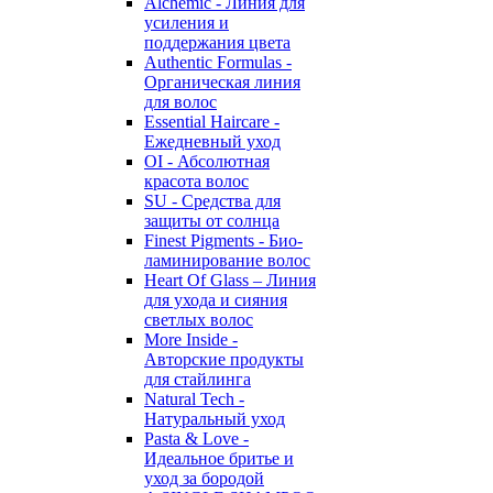
Alchemic - Линия для
усиления и
поддержания цвета
Authentic Formulas -
Органическая линия
для волос
Essential Haircare -
Eжедневный уход
OI - Абсолютная
красота волос
SU - Средства для
защиты от солнца
Finest Pigments - Био-
ламинирование волос
Heart Of Glass – Линия
для ухода и сияния
светлых волос
More Inside -
Авторские продукты
для стайлинга
Natural Tech -
Натуральный уход
Pasta & Love -
Идеальное бритье и
уход за бородой