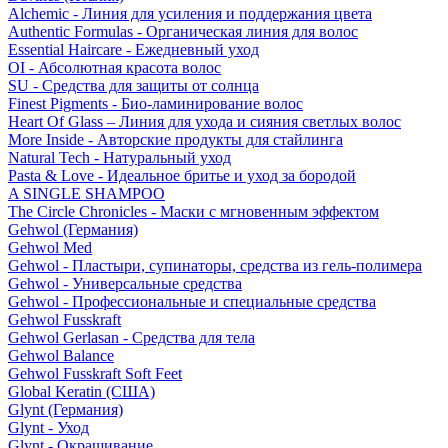
Alchemic - Линия для усиления и поддержания цвета
Authentic Formulas - Органическая линия для волос
Essential Haircare - Eжедневный уход
OI - Абсолютная красота волос
SU - Средства для защиты от солнца
Finest Pigments - Био-ламинирование волос
Heart Of Glass – Линия для ухода и сияния светлых волос
More Inside - Авторские продукты для стайлинга
Natural Tech - Натуральный уход
Pasta & Love - Идеальное бритье и уход за бородой
A SINGLE SHAMPOO
The Circle Chronicles - Маски с мгновенным эффектом
Gehwol (Германия)
Gehwol Med
Gehwol - Пластыри, супинаторы, средства из гель-полимера
Gehwol - Универсальные средства
Gehwol - Профессиональные и специальные средства
Gehwol Fusskraft
Gehwol Gerlasan - Средства для тела
Gehwol Balance
Gehwol Fusskraft Soft Feet
Global Keratin (США)
Glynt (Германия)
Glynt - Уход
Glynt - Окрашивание