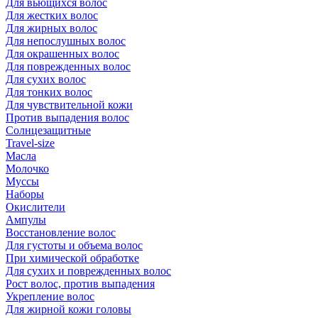
Для вьющихся волос
Для жестких волос
Для жирных волос
Для непослушных волос
Для окрашенных волос
Для поврежденных волос
Для сухих волос
Для тонких волос
Для чувствительной кожи
Против выпадения волос
Солнцезащитные
Travel-size
Масла
Молочко
Муссы
Наборы
Окислители
Ампулы
Восстановление волос
Для густоты и объема волос
При химической обработке
Для сухих и поврежденных волос
Рост волос, против выпадения
Укрепление волос
Для жирной кожи головы