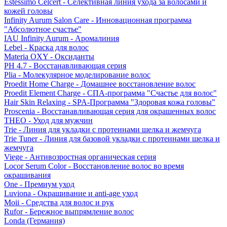
Estessimo Celcert - Селективная линия ухода за волосами и
кожей головы
Infinity Aurum Salon Care - Инновационная программа
"Абсолютное счастье"
IAU Infinity Aurum - Аромалиния
Lebel - Краска для волос
Materia OXY - Оксиданты
PH 4.7 - Восстанавливающая серия
Plia - Молекулярное моделирование волос
Proedit Home Charge - Домашнее восстановление волос
Proedit Element Charge - СПА-программа "Счастье для волос"
Hair Skin Relaxing - SPA-Программа "Здоровая кожа головы"
Proscenia - Восстанавливающая серия для окрашенных волос
THEO - Уход для мужчин
Trie - Линия для укладки с протеинами шелка и жемчуга
Trie Tuner - Линия для базовой укладки с протеинами шелка и
жемчуга
Viege - Антивозростная органическая серия
Locor Serum Color - Восстановление волос во время
окрашивания
One - Премиум уход
Luviona - Окрашивание и anti-age уход
Moii - Средства для волос и рук
Rufor - Бережное выпрямление волос
Londa (Германия)