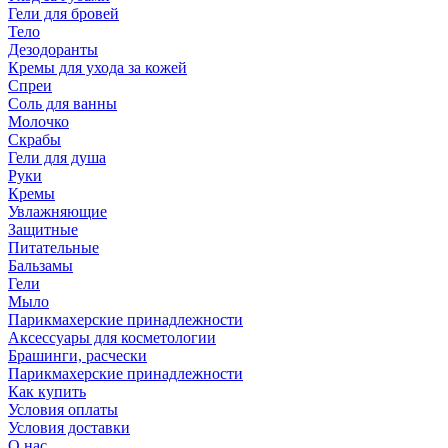
Гели для бровей
Тело
Дезодоранты
Кремы для ухода за кожей
Спреи
Соль для ванны
Молочко
Скрабы
Гели для душа
Руки
Кремы
Увлажняющие
Защитные
Питательные
Бальзамы
Гели
Мыло
Парикмахерские принадлежности
Аксессуары для косметологии
Брашинги, расчески
Парикмахерские принадлежности
Как купить
Условия оплаты
Условия доставки
О нас