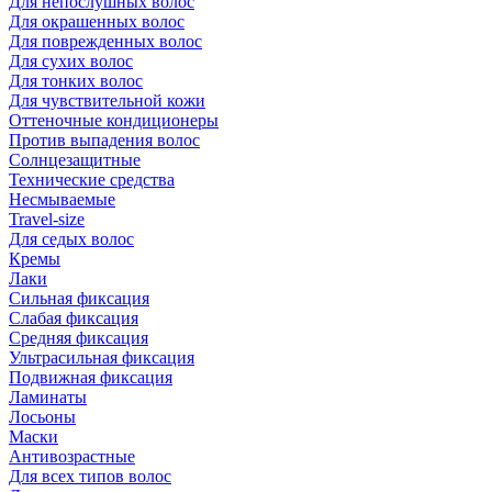
Для непослушных волос
Для окрашенных волос
Для поврежденных волос
Для сухих волос
Для тонких волос
Для чувствительной кожи
Оттеночные кондиционеры
Против выпадения волос
Солнцезащитные
Технические средства
Несмываемые
Travel-size
Для седых волос
Кремы
Лаки
Сильная фиксация
Слабая фиксация
Средняя фиксация
Ультрасильная фиксация
Подвижная фиксация
Ламинаты
Лосьоны
Маски
Антивозрастные
Для всех типов волос