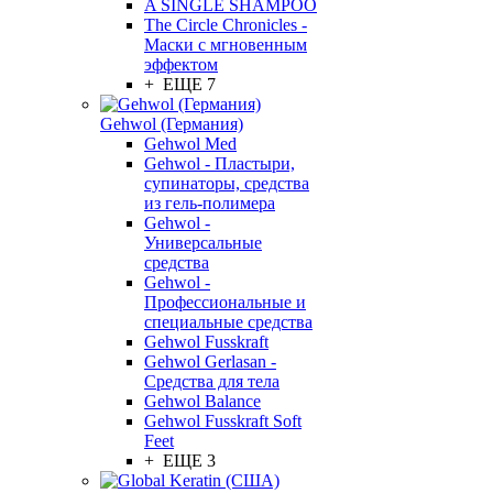
A SINGLE SHAMPOO
The Circle Chronicles -
Маски с мгновенным
эффектом
+ ЕЩЕ 7
Gehwol (Германия)
Gehwol Med
Gehwol - Пластыри,
супинаторы, средства
из гель-полимера
Gehwol -
Универсальные
средства
Gehwol -
Профессиональные и
специальные средства
Gehwol Fusskraft
Gehwol Gerlasan -
Средства для тела
Gehwol Balance
Gehwol Fusskraft Soft
Feet
+ ЕЩЕ 3