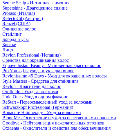
Serene Scalp - Истинная гармония
Supershine - Драгоценное сияние
Proraso (Италия)
RefectoCil (Австрия)
Reuzel (США)
Очищение волос
Стайлинг
Борода и усы
Бритье
Лицо
Revlon Professional (Испания)
Средства для окрашивания волос
Equave Instant Beauty - Мгновенная красота волос
Pro You - Для ухода и укладки волос
Revlonissimo 45 Days - Уход для окрашенных волосы
Style Masters - Средства для стайлинга
Revlon - Красители для волос
Orofluido - Уход за волосами
Uniq One - Уход в одном флаконе
ReStart - Переосмысленный уход за волосами
Schwarzkopf Professional (Германия)
Bonacure Hairtherapy - Уход за волосами
BlondMe - Осветление и уход за осветленными волосами
Goodbye - Нейтрализация нежелательных оттенков
Oxigenta - Окислители и средства для обесцвечивания