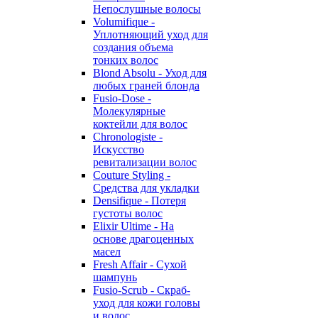
Непослушные волосы
Volumifique -
Уплотняющий уход для
создания объема
тонких волос
Blond Absolu - Уход для
любых граней блонда
Fusio-Dose -
Молекулярные
коктейли для волос
Chronologiste -
Искусство
ревитализации волос
Couture Styling -
Средства для укладки
Densifique - Потеря
густоты волос
Elixir Ultime - На
основе драгоценных
масел
Fresh Affair - Сухой
шампунь
Fusio-Scrub - Скраб-
уход для кожи головы
и волос