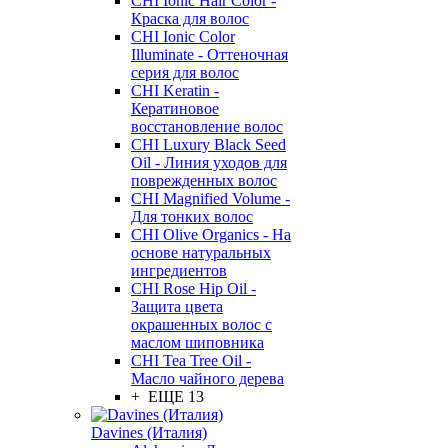
CHI Ionic Hair Color -
Краска для волос
CHI Ionic Color
Illuminate - Оттеночная
серия для волос
CHI Keratin -
Кератиновое
восстановление волос
CHI Luxury Black Seed
Oil - Линия уходов для
поврежденных волос
CHI Magnified Volume -
Для тонких волос
CHI Olive Organics - На
основе натуральных
ингредиентов
CHI Rose Hip Oil -
Защита цвета
окрашенных волос с
маслом шиповника
CHI Tea Tree Oil -
Масло чайного дерева
+ ЕЩЕ 13
Davines (Италия)