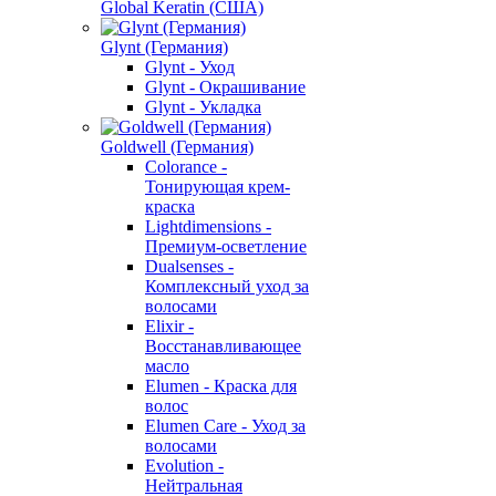
Global Keratin (США)
Glynt (Германия)
Glynt - Уход
Glynt - Окрашивание
Glynt - Укладка
Goldwell (Германия)
Colorance -
Тонирующая крем-
краска
Lightdimensions -
Премиум-осветление
Dualsenses -
Комплексный уход за
волосами
Elixir -
Восстанавливающее
масло
Elumen - Краска для
волос
Elumen Care - Уход за
волосами
Evolution -
Нейтральная