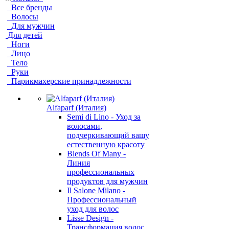
Все бренды
Волосы
Для мужчин
Для детей
Ноги
Лицо
Тело
Руки
Парикмахерские принадлежности
Alfaparf (Италия)
Semi di Lino - Уход за
волосами,
подчеркивающий вашу
естественную красоту
Blends Of Many -
Линия
профессиональных
продуктов для мужчин
Il Salone Milano -
Профессиональный
уход для волос
Lisse Design -
Трансформация волос