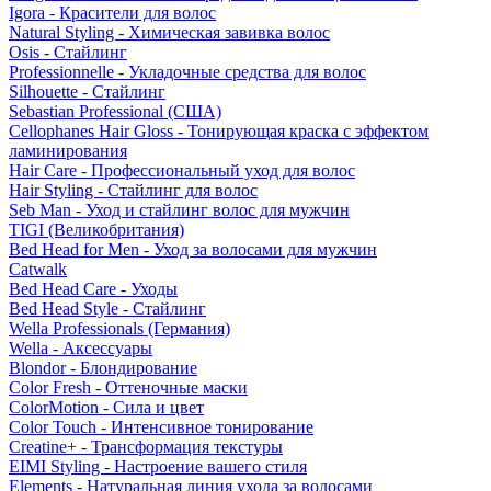
Igora - Красители для волос
Natural Styling - Химическая завивка волос
Osis - Стайлинг
Professionnelle - Укладочные средства для волос
Silhouette - Стайлинг
Sebastian Professional (США)
Cellophanes Hair Gloss - Тонирующая краска с эффектом
ламинирования
Hair Care - Профессиональный уход для волос
Hair Styling - Стайлинг для волос
Seb Man - Уход и стайлинг волос для мужчин
TIGI (Великобритания)
Bed Head for Men - Уход за волосами для мужчин
Catwalk
Bed Head Care - Уходы
Bed Head Style - Стайлинг
Wella Professionals (Германия)
Wella - Аксессуары
Blondor - Блондирование
Color Fresh - Оттеночные маски
ColorMotion - Сила и цвет
Color Touch - Интенсивное тонирование
Creatine+ - Трансформация текстуры
EIMI Styling - Настроение вашего стиля
Elements - Натуральная линия ухода за волосами