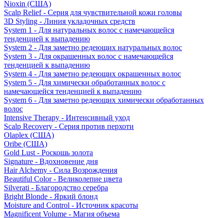
Nioxin (США)
Scalp Relief - Серия для чувствительной кожи головы
3D Styling - Линия укладочных средств
System 1 - Для натуральных волос с намечающейся
тенденцией к выпадению
System 2 - Для заметно редеющих натуральных волос
System 3 - Для окрашенных волос с намечающейся
тенденцией к выпадению
System 4 - Для заметно редеющих окрашенных волос
System 5 - Для химически обработанных волос с
намечающейся тенденцией к выпадению
System 6 - Для заметно редеющих химически обработанных
волос
Intensive Therapy - Интенсивный уход
Scalp Recovery - Серия против перхоти
Olaplex (США)
Oribe (США)
Gold Lust - Роскошь золота
Signature - Вдохновение дня
Hair Alchemy - Сила Возрождения
Beautiful Color - Великолепие цвета
Silverati - Благородство серебра
Bright Blonde - Яркий блонд
Moisture and Control - Источник красоты
Magnificent Volume - Магия объема