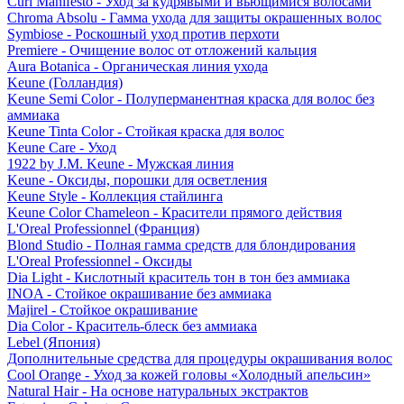
Curl Manifesto - Уход за кудрявыми и вьющимися волосами
Chroma Absolu - Гамма ухода для защиты окрашенных волос
Symbiose - Роскошный уход против перхоти
Premiere - Очищение волос от отложений кальция
Aura Botanica - Органическая линия ухода
Keune (Голландия)
Keune Semi Color - Полуперманентная краска для волос без
аммиака
Keune Tinta Color - Стойкая краска для волос
Keune Care - Уход
1922 by J.M. Keune - Мужская линия
Keune - Оксиды, порошки для осветления
Keune Style - Коллекция стайлинга
Keune Color Chameleon - Красители прямого действия
L'Oreal Professionnel (Франция)
Blond Studio - Полная гамма средств для блондирования
L'Oreal Professionnel - Оксиды
Dia Light - Кислотный краситель тон в тон без аммиака
INOA - Стойкое окрашивание без аммиака
Majirel - Стойкое окрашивание
Dia Color - Краситель-блеск без аммиака
Lebel (Япония)
Дополнительные средства для процедуры окрашивания волос
Cool Orange - Уход за кожей головы «Холодный апельсин»
Natural Hair - На основе натуральных экстрактов