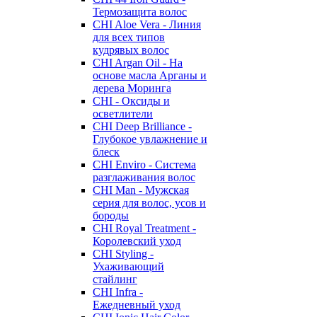
Термозащита волос
CHI Aloe Vera - Линия
для всех типов
кудрявых волос
CHI Argan Oil - На
основе масла Арганы и
дерева Моринга
CHI - Оксиды и
осветлители
CHI Deep Brilliance -
Глубокое увлажнение и
блеск
CHI Enviro - Система
разглаживания волос
CHI Man - Мужская
серия для волос, усов и
бороды
CHI Royal Treatment -
Королевский уход
CHI Styling -
Ухаживающий
стайлинг
CHI Infra -
Ежедневный уход