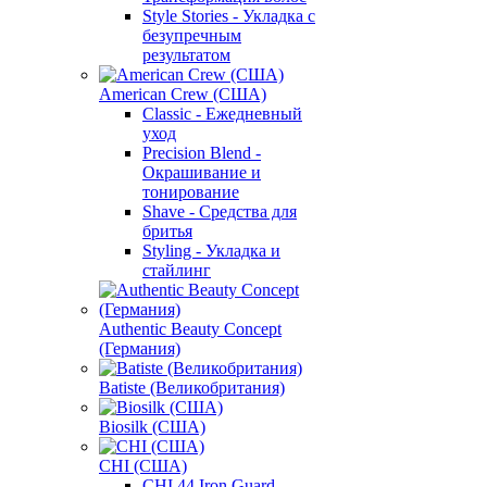
Style Stories - Укладка с
безупречным
результатом
American Crew (США)
Classic - Ежедневный
уход
Precision Blend -
Окрашивание и
тонирование
Shave - Средства для
бритья
Styling - Укладка и
стайлинг
Authentic Beauty Concept
(Германия)
Batiste (Великобритания)
Biosilk (США)
CHI (США)
CHI 44 Iron Guard -