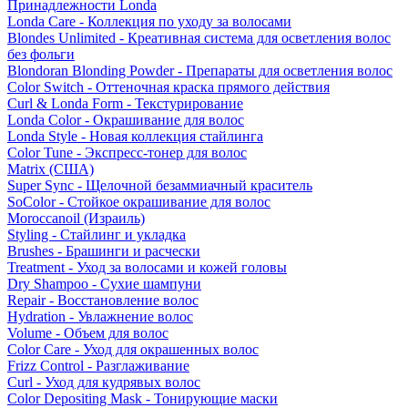
Принадлежности Londa
Londa Care - Коллекция по уходу за волосами
Blondes Unlimited - Креативная система для осветления волос
без фольги
Blondoran Blonding Powder - Препараты для осветления волос
Color Switch - Оттеночная краска прямого действия
Curl & Londa Form - Текстурирование
Londa Color - Окрашивание для волос
Londa Style - Новая коллекция стайлинга
Color Tune - Экспресс-тонер для волос
Matrix (США)
Super Sync - Щелочной безаммиачный краситель
SoColor - Стойкое окрашивание для волос
Moroccanoil (Израиль)
Styling - Стайлинг и укладка
Brushes - Брашинги и расчески
Treatment - Уход за волосами и кожей головы
Dry Shampoo - Сухие шампуни
Repair - Восстановление волос
Hydration - Увлажнение волос
Volume - Объем для волос
Color Care - Уход для окрашенных волос
Frizz Control - Разглаживание
Curl - Уход для кудрявых волос
Color Depositing Mask - Тонирующие маски